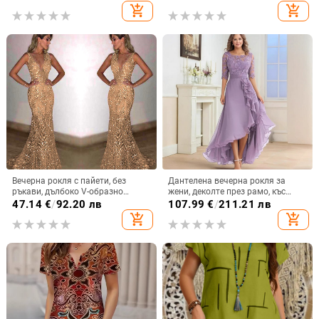
с къс ръкав и кръгло деколте,
секси V-образно деколте,
add_shopping_cart
add_shopping_cart
плътен цвят, жени
закопчано с къс ръкав на точки
Вечерна рокля с пайети, без
Дантелена вечерна рокля за
ръкави, дълбоко V-образно
жени, деколте през рамо, къс
деколте, силует русалка,
ръкав, дълга A-линия парти
47.14
€
/
92.20 лв
107.99
€
/
211.21 лв
полиестерна тъкан
рокля с висока талия
add_shopping_cart
add_shopping_cart