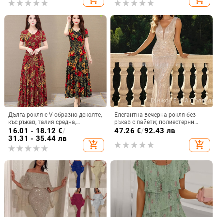
събития
Дълга рокля с V-образно деколте,
Елегантна вечерна рокля без
къс ръкав, талия средна,
ръкав с пайети; полиестерни
принтирана полиестерна тъкан,
влакна; спандекс до 30%;
16.01 - 18.12
€
/
47.26
€
/
92.43 лв
пола с широк силует.
дълбоко V-образно деколте.
31.31 - 35.44 лв
add_shopping_cart
add_shopping_cart