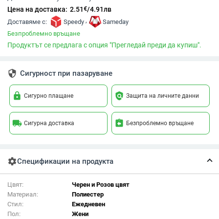
€
Цена на доставка:
2.51
/
4.91
лв
,
Доставяме с:
Speedy
Sameday
Безпроблемно връщане
Продуктът се предлага с опция "Прегледай преди да купиш".
security
Сигурност при пазаруване
lock
policy
Сигурно плащане
Защита на личните данни
local_shipping
assignment_return
Сигурна доставка
Безпроблемно връщане
settings
Спецификации на продукта
Цвят:
Черен и Розов цвят
Материал:
Полиестер
Стил:
Ежедневен
Пол:
Жени