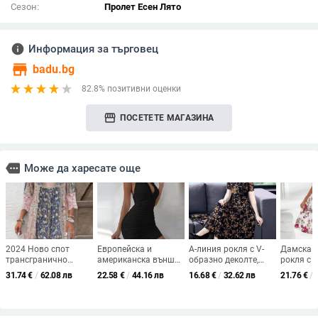
Сезон:
Пролет Есен Лято
info
Информация за търговец
store
badu.bg
82.8% позитивни оценки
storefront
ПОСЕТЕТЕ МАГАЗИНА
more
Може да харесате още
2024 Ново спот
Европейска и
А-линия рокля с V-
Дамска 
трансгранично
американска външна
образно деколте,
рокля с А
износно европейско
търговия Дамска
миди дължина,
средна д
31.74
€
/
62.08 лв
22.58
€
/
44.16 лв
16.68
€
/
32.62 лв
21.76
€
/
и американско
нова рокля Лятна
флорална шарка,
квадратн
облекло Пролет и
секси мини пола с
полиестер
полиесте
лято Най-продавана
безгръбначна рокля
еластано
ретро щампована
за нощен клуб Черна