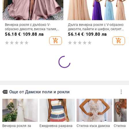
Вечерна рокля с дълбоко V-
Дълга вечерна рокля с V-образно
образно деколте, висока талия,
деколте, пайети и шифон, силует
дълги ръкави, малък шлейф,
А-образен, висока талия
56.18
€
/
109.88 лв
56.14
€
/
109.80 лв
дълга пола
add_shopping_cart
add_shopping_cart
Френска рокля на точки Amazon
Дълга сатенена вечерна рокля с
2025 Лятна ретро нова
цепка за партита и официални
темпераментна талия Тънка
събития
35.13
€
/
68.71 лв
37.28
€
/
72.91 лв
пола за жени
add_shopping_cart
add_shopping_cart