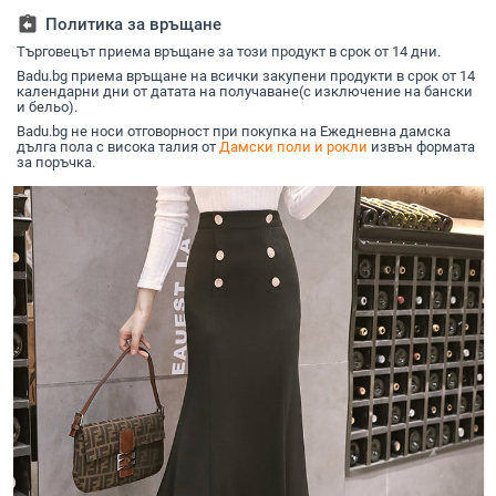
дантелена рокля
рокля на ханша
assignment_return
Политика за връщане
Търговецът приема връщане за този продукт в срок от 14 дни.
Badu.bg приема връщане на всички закупени продукти в срок от 14
календарни дни от датата на получаване(с изключение на бански
и бельо).
Badu.bg не носи отговорност при покупка на Ежедневна дамска
дълга пола с висока талия от
Дамски поли и рокли
извън формата
за поръчка.