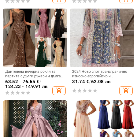
полиестерна дантела
Дантелена вечерна рокля за
2024 Ново спот трансгранично
партита с дълги ръкави и дълга
износно европейско и
пола, дълбоко V-образно деколте,
американско облекло Пролет и
63.52 - 76.65
€
/
31.74
€
/
62.08 лв
полиестер-еластанова материя
лято Най-продавана ретро
124.23 - 149.91 лв
add_shopping_cart
add_shopping_cart
щампована дантелена рокля