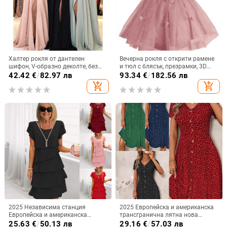
Халтер рокля от дантелен
Вечерна рокля с открити рамене
шифон, V-образно деколте, без
и тюл с блясък, презрамки, 3D
ръкави, дълга рокля А-линия с
мотив пеперуда и пайети, без
42.42
€
/
82.97 лв
93.34
€
/
182.56 лв
цепка
ръкави, талия средна, полиестер
add_shopping_cart
add_shopping_cart
2025 Независима станция
2025 Европейска и американска
Европейска и американска
трансгранична лятна нова
трансгранична нова лятна рокля
модна дамска рокля на точки,
25.63
€
/
50.13 лв
29.16
€
/
57.03 лв