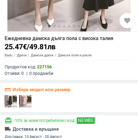
favorite
Ежедневна дамска дълга пола с висока талия
25.47
€
/
49.81
лв
Badu
Дрехи
Дамски дрехи
Дамски поли и рокли
Продуктов код:
227156
Отзиви:
0
|
0
продажби
straighten
Избери модел или размер
redeem
NEWBG
-10% за нови потребители с код:
local_shipping
Доставка и връщане
Доставка:
13 Август - 20 Август