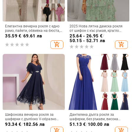
Елегантна вечерна рокля с едно
2025 Нова лятна дамска рокля
рамо, пайети, обвивка на бюста,
от шифон с къс ръкав, кръгло
дълга молив рокля с висока
деколте и къси пластове, на
35.59
€
/
69.61 лв
25.64 - 26.95
€
/
талия
Amazon Independent Station,
50.15 - 52.71 лв
add_shopping_cart
add_shopping_cart
европейска и американска
трансгранична рокля
Шифонова вечерна рокля за
Дантелена дълга рокля за
шаферки с дълбоко V-образно
шаферки, без ръкави, висока
деколте, дантела, къси ръкави,
талия, дълга вечерна рокля;
93.34
€
/
182.56 лв
51.13
€
/
100.00 лв
дълга пола, полиестер
основна тъкан 90–95%
add_shopping_cart
add_shopping_cart