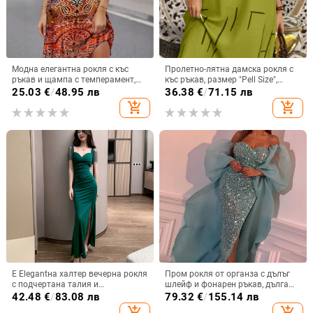
Модна елегантна рокля с къс
Пролетно-лятна дамска рокля с
ръкав и щампа с темперамент,
къс ръкав, размер "Pell Size",
дамска нова рокля с къс ръкав,
моден принт 2025, нова
25.03
€
/
48.95 лв
36.38
€
/
71.15 лв
пролет/лято 2025
европейска и американска рокля
add_shopping_cart
add_shopping_cart
с кръгло деколте и средна пола
Е Elegantна халтер вечерна рокля
Пром рокля от органза с дълъг
с подчертана талия и
шлейф и фонарен ръкав, дълга
прикриване на корема, дълга
пола — Пролет 2024
42.48
€
/
83.08 лв
79.32
€
/
155.14 лв
рокля стил русалка за формални
add_shopping_cart
add_shopping_cart