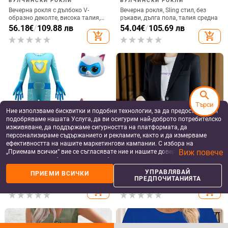
more_vert
more
Още от Дамски дрехи
search
Търси
Ние използваме бисквитки и подобни технологии, за да предоставяме и
подобряваме нашата Услуга, да ви осигурим най-доброто потребителско
БУЛЧИНСКИ РОКЛИ
ЕРОТИЧНО ДАМСКО ОБЛЕКЛО
изживяване, да поддържаме сигурността на платформата, да
Вечерна рокля за балове,
Флорално мрежесто бельо:
персонализираме съдържанието и рекламите, както и да измерваме
принцески силует, висока талия,
прозрачно секси нощно облекло
ефективността на нашите маркетингови кампании. С избора на
дълга пола, 3/4 ръкав, полиестер
с презрамки
Виж повече
„Приемам всички“ вие се съгласявате ние и нашите доверени партньори
82.19
€
/
160.75 лв
11.20
€
/
21.91 лв
плат
add_shopping_cart
add_shopping_cart
да съхраняваме бисквитки и подобни технологии на вашето устройство
за рекламни и аналитични цели. Можете по всяко време да управлявате
УПРАВЛЯВАЙ
ПРИЕМИ ВСИЧКИ
своите предпочитания, като натиснете „Управлявай предпочитанията“.
ПРЕДПОЧИТАНИЯТА
За повече информация, моля, вижте нашата
Политика за защита на
данните
.