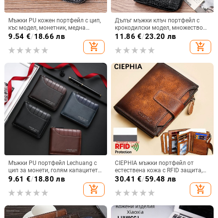
Мъжки PU кожен портфейл с цип,
Дълъг мъжки клъч портфейл с
къс модел, монетник, медна
крокодилски модел, множество
катарама
отделения за карти, 1 цип, голям
9.54
€
/
18.66 лв
11.86
€
/
23.20 лв
капацитет (Материал: PU;
add_shopping_cart
add_shopping_cart
Подплата: полиестер; Сгъване на
портфейла: 1 сгъвка; Сезон:
пролет 2024)
Мъжки PU портфейл Lechuang с
CIEPHIA мъжки портфейл от
цип за монети, голям капацитет и
естествена кожа с RFID защита,
множество отделения за карти,
ретро къс модел, много
9.61
€
/
18.80 лв
30.41
€
/
59.48 лв
стил бизнес
отделения за карти и монети с
add_shopping_cart
add_shopping_cart
цип