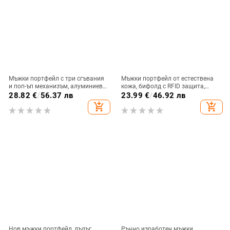
Мъжки портфейл с три сгъвания
Мъжки портфейл от естествена
и поп-ъп механизъм, алуминиево
кожа, бифолд с RFID защита,
тяло, RFID защита, голям
монетник с цип, първи слой
28.82
€
/
56.37 лв
23.99
€
/
46.92 лв
капацитет, микрофибърно
телешка кожа
add_shopping_cart
add_shopping_cart
вътрешно покритие масло-восък
Нов мъжки портфейл, дълъг
Ръчно изработен мъжки