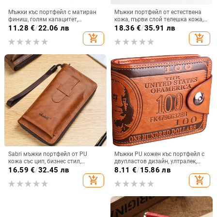
Мъжки къс портфейл с матиран
Мъжки портфейл от естествена
финиш, голям капацитет,
кожа, първи слой телешка кожа,
трисекция конструкция, верижна
компактен трипореден дизайн с
11.28
€
/
22.06 лв
18.36
€
/
35.91 лв
панта, PU кожа
джобове за карти, подплата от
add_shopping_cart
add_shopping_cart
полиестер
Sabri мъжки портфейл от PU
Мъжки PU кожен къс портфейл с
кожа със цип, бизнес стил,
двупластов дизайн, ултралек,
контрастен дизайн, множество
износоустойчив, с множество
16.59
€
/
32.45 лв
8.11
€
/
15.86 лв
отделения за карти, джоб за
отделения за карти
add_shopping_cart
add_shopping_cart
телефон, подплата полиестер