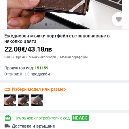
favorite
Ежедневен мъжки портфейл със закопчаване в
няколко цвята
22.08
€
/
43.18
лв
Badu
Дрехи
Мъжки аксесоари
Мъжки портфейли
Продуктов код:
151159
Отзиви:
0
|
0
продажби
straighten
Избери модел или размер
redeem
NEWBG
-10% за нови потребители с код:
local_shipping
Доставка и връщане