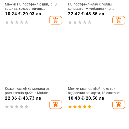
Мъжки PU портфейл с цип, RFID
PU портфейл-клач с голям
защита, водоустойчив,
капацитет — урбанистичен
разширяем дизайн, полиестрова
минималистичен стил, принт с
10.24
€
/
20.03 лв
22.42
€
/
43.85 лв
подплата
букви, подплата полиестер,
add_shopping_cart
add_shopping_cart
пролет 2024
Кожен калъф за моливи от
Мъжки къс портфейл със три
растително дъбене Malute,
отделения за карти, 13 слотове
опростен моден калъф за очила,
за карти, цип за монети, PU кожа,
22.36
€
/
43.73 лв
10.48
€
/
20.50 лв
усъвършенстван стил, чанта за
лек
add_shopping_cart
add_shopping_cart
канцеларски материали, чанта за
съхранение на моливи, калъф за
моливи от естествена кожа