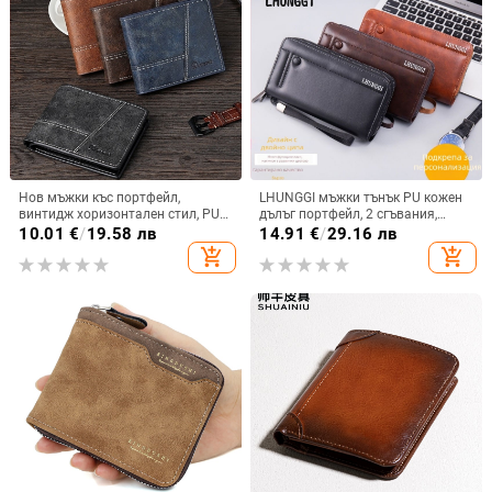
Нов мъжки къс портфейл,
LHUNGGI мъжки тънък PU кожен
винтидж хоризонтален стил, PU
дълъг портфейл, 2 сгъвания,
кожа, синтетична подплата,
множество слотове за карти,
10.01
€
/
19.58 лв
14.91
€
/
29.16 лв
едноцветен, разширение
двойни ципове, мобилен джоб
add_shopping_cart
add_shopping_cart