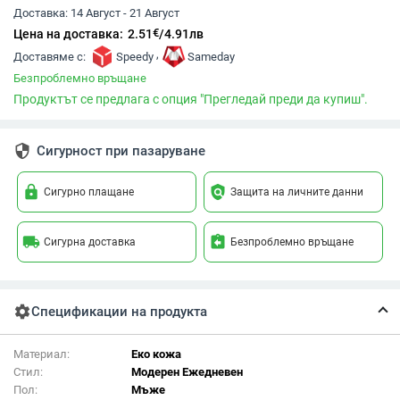
Доставка:
14 Август - 21 Август
€
Цена на доставка:
2.51
/
4.91
лв
,
Доставяме с:
Speedy
Sameday
Безпроблемно връщане
Продуктът се предлага с опция "Прегледай преди да купиш".
security
Сигурност при пазаруване
lock
policy
Сигурно плащане
Защита на личните данни
local_shipping
assignment_return
Сигурна доставка
Безпроблемно връщане
settings
Спецификации на продукта
Материал:
Еко кожа
Стил:
Модерен Ежедневен
Пол:
Мъже