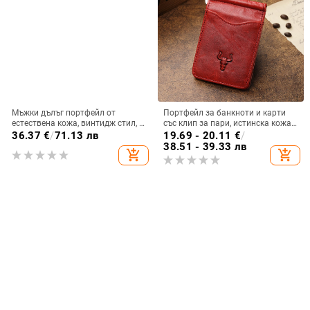
Мъжки дълъг портфейл от
Портфейл за банкноти и карти
естествена кожа, винтидж стил, с
със клип за пари, истинска кожа,
много отделения за карти, първи
първи слой телешка кожа, бизнес
36.37
€
/
71.13 лв
19.69 - 20.11
€
/
слой телешка кожа, подплата
стил, едноцветен, марка Famous
38.51 - 39.33 лв
add_shopping_cart
add_shopping_cart
полиестер.
craftsman family