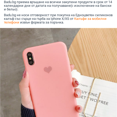
Badu.bg приема връщане на всички закупени продукти в срок от 14
розово з
календарни дни от датата на получаване(с изключение на бански
червено,
и бельо).
зелено
Badu.bg не носи отговорност при покупка на Едноцветен силиконов
калъф със сърце на гърба за Iphone X/XS от
Калъфи за мобилни
телефони
извън формата за поръчка.