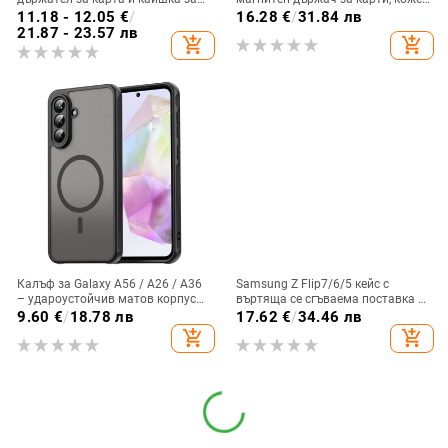
през врата
калъф S24Plus, защитен калъф,
11.18 - 12.05
€
/
16.28
€
/
31.84 лв
разделен на части, калъф за
21.87 - 23.57 лв
add_shopping_cart
add_shopping_cart
мобилен телефон Samsung
Калъф за Galaxy A56 / A26 / A36
Samsung Z Flip7/6/5 кейс с
– удароустойчив матов корпус
въртяща се сгъваема поставка и
от PC+TPU с текстура на кожа
магнитна скоба, 360° въртене,
9.60
€
/
18.78 лв
17.62
€
/
34.46 лв
защита при изпускане,
add_shopping_cart
add_shopping_cart
поликарбонатен корпус