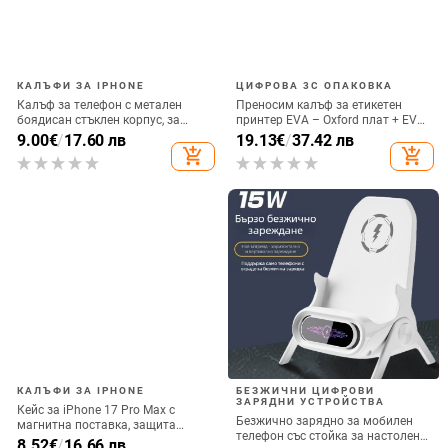
КАЛЪФИ ЗА IPHONE
ЦИФРОВА 3C ОПАКОВКА
Калъф за телефон с метален
Преносим калъф за етикетен
боядисан стъклен корпус, за
принтер EVA – Oxford плат + EVA,
iPhone 11–14 Pro Max,
горещо пресовано EVA и шиене,
9.00
€
/
17.60 лв
19.13
€
/
37.42 лв
охлаждане, модел YK263
товароподемност 10 кг
add_shopping_cart
add_shopping_cart
КАЛЪФИ ЗА IPHONE
БЕЗЖИЧНИ ЦИФРОВИ
ЗАРЯДНИ УСТРОЙСТВА
Кейс за iPhone 17 Pro Max с
Безжично зарядно за мобилен
магнитна поставка, защита
телефон със стойка за настолен
срещу изпускане на четирите
8.52
€
/
16.66 лв