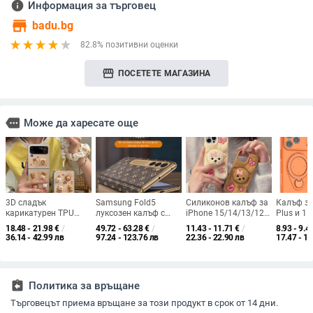
info
Информация за търговец
store
badu.bg
82.8% позитивни оценки
storefront
ПОСЕТЕТЕ МАГАЗИНА
more
Може да харесате още
3D сладък
Samsung Fold5
Силиконов калъф за
Калъф за
карикатурен TPU
луксозен калъф с
iPhone 15/14/13/12
Plus и 11
калъф за Samsung
антична златна
Pro Max със забавен
магнитна
18.48 - 21.98
€
/
49.72 - 63.28
€
/
11.43 - 11.71
€
/
8.93 - 9.4
Galaxy Z Flip 6/3/4,
панта и интегриран
принт: кученце с
кожа-по
36.14 - 42.99 лв
97.24 - 123.76 лв
22.36 - 22.90 лв
17.47 - 18
защита срещу
предпазен филм —
панделка, пълна
текстура,
изпускане, корейски
всичко в едно
защита
антихлъз
стил
Fold6/W24
отвеждан
топлинат
assignment_return
Политика за връщане
изпускан
минимал
Търговецът приема връщане за този продукт в срок от 14 дни.
стил; цве