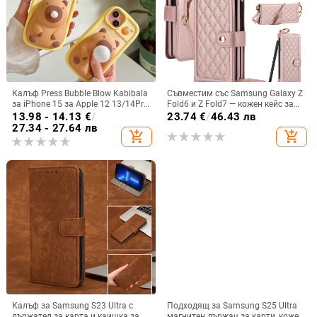
Калъф Press Bubble Blow Kabibala
Съвместим със Samsung Galaxy Z
за iPhone 15 за Apple 12 13/14Pro
Fold6 и Z Fold7 — кожен кейс за
Max, устойчив на изпускане 11
телефон с слот за стилус,
13.98 - 14.13
€
/
23.74
€
/
46.43 лв
сгъваем дизайн, елегантен стил, с
27.34 - 27.64 лв
add_shopping_cart
add_shopping_cart
каишка за китката, за дами
Калъф за Samsung S23 Ultra с
Подходящ за Samsung S25 Ultra
държател за карта и каишка за
магнитен държач за карти, кожен