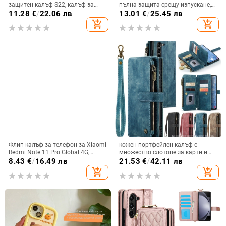
защитен калъф S22, калъф за
пълна защита срещу изпускане,
мобилен телефон Edge Drill, S24,
закалено стъкло, модел Аурора
11.28
€
/
22.06 лв
13.01
€
/
25.45 лв
прозрачен магнитен държач със
add_shopping_cart
add_shopping_cart
стрази A56, брокат против
падане на пудра.
Флип калъф за телефон за Xiaomi
кожен портфейлен калъф с
Redmi Note 11 Pro Global 4G,
множество слотове за карти и
имитационна кожа, бизнес стил
цип за iPhone 11–17 Pro Max, XR,
8.43
€
/
16.49 лв
21.53
€
/
42.11 лв
S24, S25
add_shopping_cart
add_shopping_cart