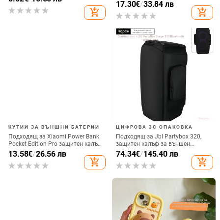
монтаж за хоризонтално или
17.30
€
/
33.84 лв
ъгъла, акрилен корпус с
вертикално ползване, QC3.0, 2 A,
add_shopping_cart
add_shopping_cart
електроплатиран финиш
15 W, Бързо зареждане
КУТИИ ЗА ВЪНШНИ БАТЕРИИ
ЦИФРОВА 3C ОПАКОВКА
Подходящ за Xiaomi Power Bank
Подходящ за Jbl Partybox 320,
Pocket Edition Pro защитен калъф
защитен калъф за външен
33W силиконов 10000mA
високоговорител, калъф за
13.58
€
/
26.56 лв
74.34
€
/
145.40 лв
неплъзгащ се защитен калъф за
количка Stage 320 Audio,
add_shopping_cart
add_shopping_cart
Power Bank
прахозащитно покритие.