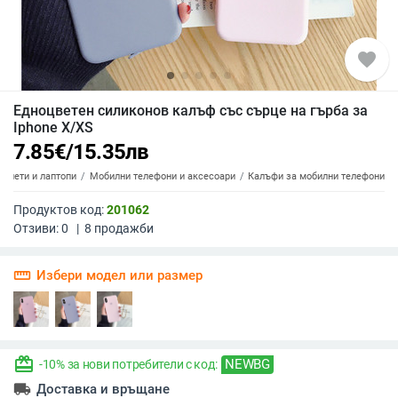
favorite
Едноцветен силиконов калъф със сърце на гърба за
Iphone X/XS
7.85
€
/
15.35
лв
аблети и лаптопи
Мобилни телефони и аксесоари
Калъфи за мобилни телефони
Продуктов код:
201062
Отзиви:
0
|
8
продажби
straighten
Избери модел или размер
redeem
NEWBG
-10% за нови потребители с код:
local_shipping
Доставка и връщане