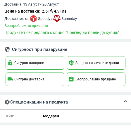
Доставка:
13 Август - 20 Август
€
Цена на доставка:
2.51
/
4.91
лв
,
Доставяме с:
Speedy
Sameday
Безпроблемно връщане
Продуктът се предлага с опция "Прегледай преди да купиш".
security
Сигурност при пазаруване
lock
policy
Сигурно плащане
Защита на личните данни
local_shipping
assignment_return
Сигурна доставка
Безпроблемно връщане
settings
Спецификации на продукта
Стил:
Модерен