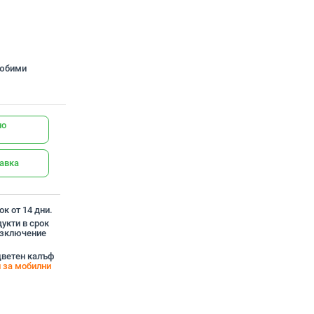
любими
но
тавка
к от 14 дни.
укти в срок
 изключение
цветен калъф
 за мобилни