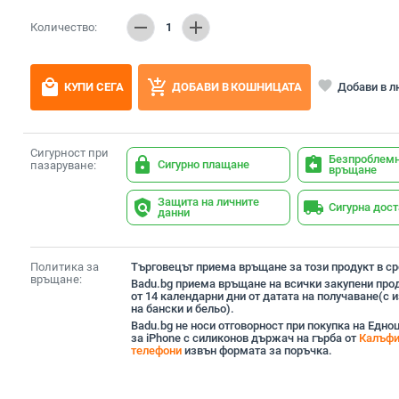
remove
add
Количество:
1
local_mall
add_shopping_cart
favorite
Добави в 
КУПИ СЕГА
ДОБАВИ В КОШНИЦАТА
Сигурност при
Безпроблем
lock
assignment_return
Сигурно плащане
пазаруване:
връщане
Защита на личните
policy
local_shipping
Сигурна дос
данни
Политика за
Търговецът приема връщане за този продукт в сро
връщане:
Badu.bg приема връщане на всички закупени прод
от 14 календарни дни от датата на получаване(с
на бански и бельо).
Badu.bg не носи отговорност при покупка на Едно
за iPhone с силиконов държач на гърба от
Калъфи
телефони
извън формата за поръчка.