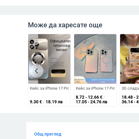
Може да харесате още
chevron_left
Кейс за iPhone 17 Pro Max с магнит и матово стъкло — у
Кейс за iPhone 17 Pro с матов х
3D сладъ
8.72 - 12.66
€
/
18.48 - 
9.30
€
/
18.19 лв
17.05 - 24.76 лв
36.14 - 
Общ преглед