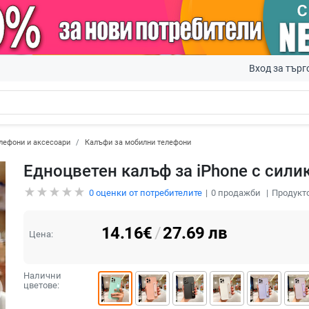
Вход за търг
лефони и аксесоари
Калъфи за мобилни телефони
Едноцветен калъф за iPhone с сили
0
оценки от потребителите
0
продажби
Продукто
14.16
€
/
27.69
лв
Цена:
Налични
цветове: