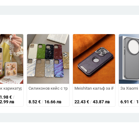
дароустойчив, антинадраскващ, анти отпечатъци, PC корпус
амелеонов ефект и променящ се цвят, MagSafe магнитен
к карикатурен TPU калъф за Samsung Galaxy Z Flip 6/3/4, защита срещу 
Силиконов кейс с триизмерен плисиран модел за iPhone 1
Meishitan калъф за iPhone 14, 14
За Xiaomi
21.98
€
/
42.99 лв
8.52
€
/
16.66 лв
22.43
€
/
43.87 лв
6.91
€
/
1