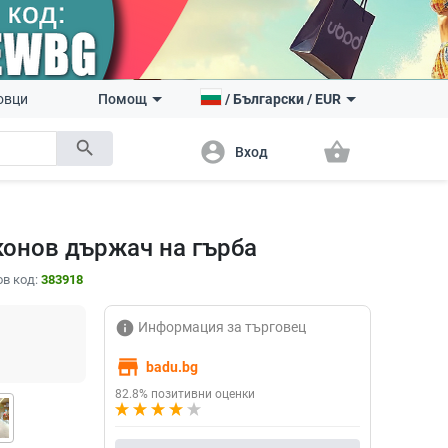
овци
Помощ
/
Български
/
EUR
search
account_circle
shopping_basket
Вход
конов държач на гърба
в код:
383918
info
Информация за търговец
store
badu.bg
82.8% позитивни оценки