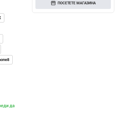
storefront
ПОСЕТЕТЕ МАГАЗИНА
X
hone8
реди да