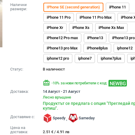
Налични
IPhone SE (second generation)
iPhone 11
размери:
iPhone 11 Pro
iPhone 11 Pro Max
iPhone 
iPhone Xr
iPhone Xs
iPhone Xs Max
iPhone12 Pro max
iPhone13
iPhone13 pro
iPhone13 pro Max
iPhone8plus
iphone12
iphone12 pro
iphone7
iphone7plus
ip
Статус:
В наличност
redeem
NEWBG
-10% за нови потребители с код:
Доставка:
14 Август - 21 Август
Лесно връщане
Продуктът се предлага с опция "Прегледай п
купиш".
Доставяме с:
Speedy
Sameday
,
Цена на
доставка:
2.51
€
/
4.91
лв