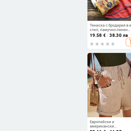
Тениска с бродерия в 
стил, памучно-ленен
плат, флорален мотив,
19.58
€
/
38.30 лв
свободен силует
add_s
Европейски и
американски
трансгранични Amazo