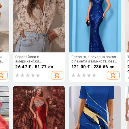
и
Европейски и
Елегантна вечерна рокля
з
американски
с пайети и мъниста, без
те и
трансграничен износ 2025
ръкави, прилепнала по
26.47
€
/
51.77 лв
121.00
€
/
236.66 лв
ван
японски и корейски
тялото, дълга рокля с
hopping_cart
add_shopping_cart
add_shopping_cart
износ за жени K-стил
рибена опашка за дами
нова изрязана ежедневна
дантелена риза дантела
риза за жени