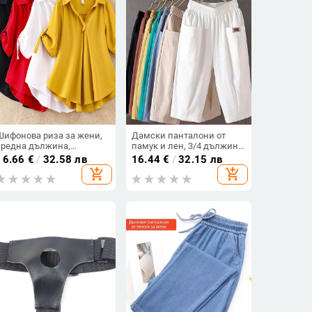
Шифонова риза за жени,
Дамски панталони от
средна дължина,
памук и лен, 3/4 дължина,
свободна кройка, къс
харем стил, средна талия,
16.66
€
/
32.58 лв
16.44
€
/
32.15 лв
ръкав, едноцветна,
свободна кройка, лятно
add_shopping_cart
add_shopping_cart
полиестер 90–95%
ежедневни