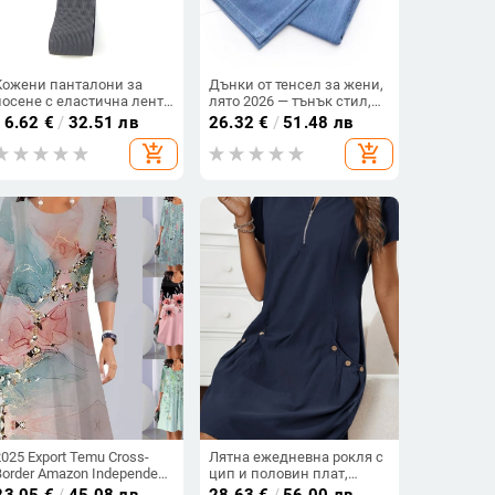
Кожени панталони за
Дънки от тенсел за жени,
носене с еластична лента
лято 2026 — тънък стил,
– дилдо с кухина, за
свободно падащи, висока
16.62
€
/
32.51 лв
26.32
€
/
51.48 лв
възрастни, марка YHNB
талия, широки крачоли,
add_shopping_cart
add_shopping_cart
подходящи за нисък ръст
2025 Export Temu Cross-
Лятна ежедневна рокля с
Border Amazon Independent
цип и половин плат,
Station Пролетна и есенна
декоративна с двоен
23.05
€
/
45.08 лв
28.63
€
/
56.00 лв