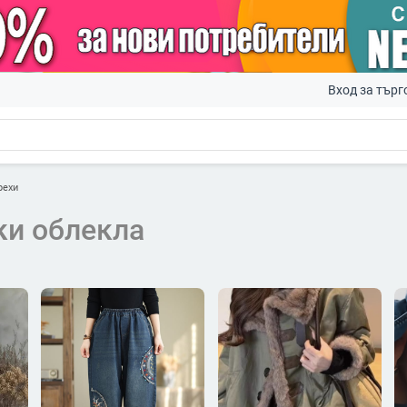
Вход за търг
рехи
ки облекла