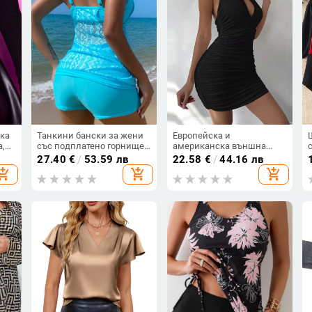
ока
Танкини бански за жени
Европейска и
а,
със подплатено горнище,
американска външна
секси принт, полиестер/
търговия Дамска нова
27.40
€
/
53.59 лв
22.58
€
/
44.16 лв
найлон материя (80%
рокля Лятна секси мини
hopping_cart
add_shopping_cart
add_shopping_cart
нейлон), долна част в
пола с безгръбначна
стил бикини
рокля за нощен клуб
Черна рокля на ханша