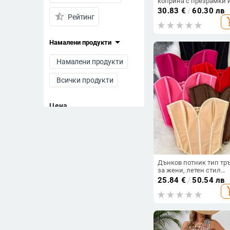
коприна с презрамки 
открит гръб, плисиран
30.83
€
/
60.30 лв
star_half
Рейтинг
add_s
arrow_drop_down
Намалени продукти
Намалени продукти
Всички продукти
Цена
-
Изчисти филтрите
Дънков потник тип тр
за жени, летен стил
европейски/
25.84
€
/
50.54 лв
американски, с връзки
add_s
открит гръб, стройна
фигура