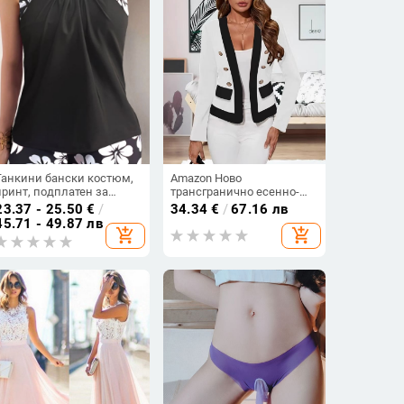
Танкини бански костюм,
Amazon Ново
принт, подплатен за
трансгранично есенно-
бюста, без ръкави,
зимно яке за жени с
23.37 - 25.50
€
/
34.34
€
/
67.16 лв
полиестерна материя
европейски и
45.71 - 49.87 лв
add_shopping_cart
add_shopping_cart
американски контраст и
двуредно закопчаване с
фалшив джоб