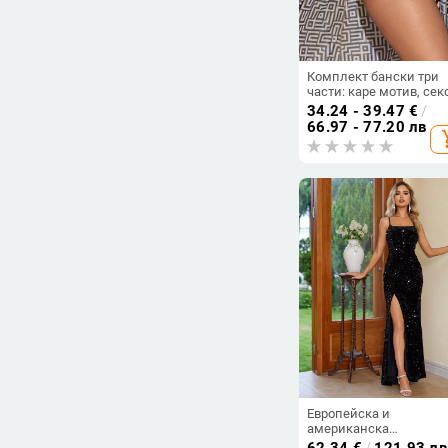
Комплект бански три
части: каре мотив, сек
тесен силует; плат
34.24 - 39.47
€
/
полиестер 82%, подпл
66.97 - 77.20 лв
add_s
полиестер 18%, тегло 4
g, с подплънки за бюс
без метална опора
Европейска и
американска
трансгранична търгови
62.34
€
/
121.93 лв