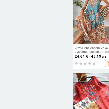
2025 Нова европейска 
американска рокля бе
ръкави с кръгло декол
24.64
€
/
48.19 лв
трансграничен щампо
add_s
щампован празничен
щампован ...