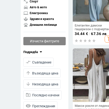
fitness_center
Спорт
directions_car
Авто & мото
laptop
Електроника
spa
Здраве и красота
pets
Домашни любимци
Елегантен дамски
гащеризон с подчерта
талия и V-образно
34.44
€
/
67.36 лв
деколте, летен модел
add_s
2026
Изчисти филтрите
arrow_drop_down
Подредба
compare_arrows
Съвпадение
arrow_upward
Възходяща цена
arrow_downward
Низходяща цена
drive_folder_upload
Последно качени
visibility
Макси рокля от леден
Преглеждания