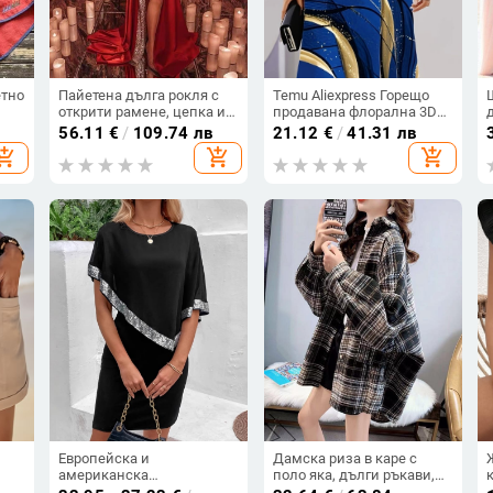
етно
Пайетена дълга рокля с
Temu Aliexpress Горещо
открити рамене, цепка и
продавана флорална 3D
оверсайз силует
дигитален печат модна
56.11
€
/
109.74 лв
21.12
€
/
41.31 лв
ежедневна широка
hopping_cart
add_shopping_cart
add_shopping_cart
дамска рокля с кръгло
деколте
Европейска и
Дамска риза в каре с
американска
поло яка, дълги ръкави,
n
трансгранична рокля
свободен силует,