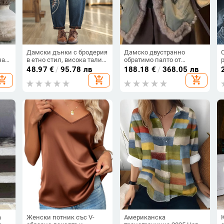
Дамски дънки с бродерия
Дамско двустранно
на
в етно стил, висока талия,
обратимо палто от
свободна кройка, харем
изкуствен косъм, стояща
48.97
€
/
95.78 лв
188.18
€
/
368.05 лв
панталони, плюс размери
яка, дълги ръкави, зимно
hopping_cart
add_shopping_cart
add_shopping_cart
топло
а
Женски потник със V-
Американска