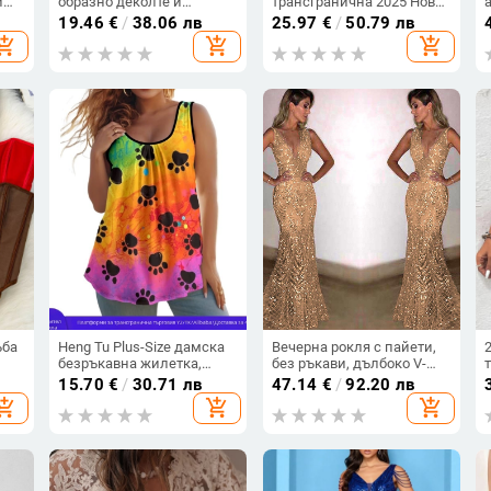
и
образно деколте и
трансгранична 2025 Нова
а
регулируеми тънки
ежедневна универсална
19.46
€
/
38.06 лв
25.97
€
/
50.79 лв
презрамки, свободен
модна висококачествена
hopping_cart
add_shopping_cart
add_shopping_cart
силует, полиестер сатен,
раирана дамска риза с
Регулярна версия, Пролет
дълъг ръкав
2025
ъба
Heng Tu Plus-Size дамска
Вечерна рокля с пайети,
безръкавна жилетка,
без ръкави, дълбоко V-
дигитален животински
образно деколте, силует
15.70
€
/
30.71 лв
47.14
€
/
92.20 лв
 и
принт, полиестер, кръгло
русалка, полиестерна
hopping_cart
add_shopping_cart
add_shopping_cart
деколте, свободен силует,
тъкан
лято