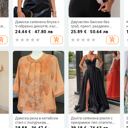
Дамска сатенена блуза с
Двучастен бански без
си
V-образно деколте, къс
гръб, принт, раздвоен
ръкав с лотосов лист,
дизайн, полиестер 82/18,
24.44
€
/
47.80 лв
25.89
€
/
50.64 лв
ата
свободна кройка,
195 г, подплата 95/5,
hopping_cart
add_shopping_cart
add_shopping_cart
50
еднотонна
чашки с подплата
т и
Дамска риза в китайски
Дълга сатенена рокля с
стил с полуръкав,
презрамки тип спагети,
я,
шифонова блуза за жени
без ръкави, с средна
28.88 - 36.47
€
/
39.18
€
/
76.63 лв