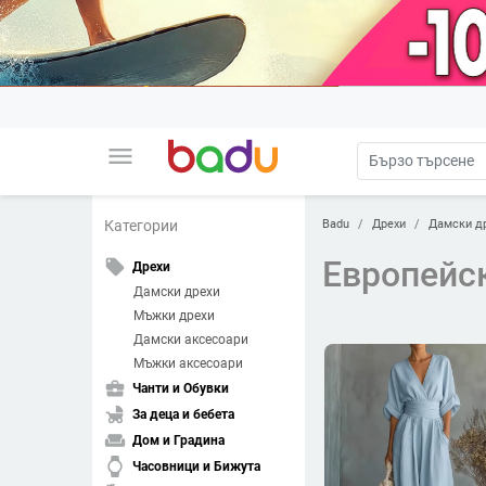
menu
Badu
Дрехи
Дамски д
Категории
Европейс
local_offer
Дрехи
Дамски дрехи
Мъжки дрехи
Дамски аксесоари
Мъжки аксесоари
business_center
Чанти и Обувки
child_friendly
За деца и бебета
weekend
Дом и Градина
watch
Часовници и Бижута