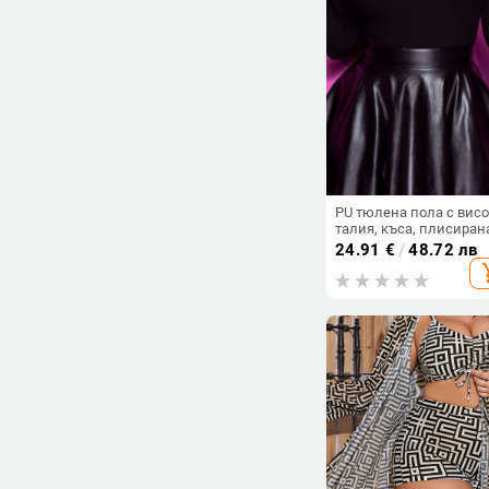
PU тюлена пола с вис
талия, къса, плисиран
колажни детайли
24.91
€
/
48.72 лв
add_s