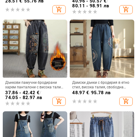
28.51
€
/
55.76 лв
40.96 - 50.57
€
/
ежедневни тънки универсални
тип круша, висока талия,
80.11 - 98.91 лв
add_shopping_cart
add_shopping_cart
дънки
еластични
Дънкови памучни бродирани
Дамски дънки с бродерия в етно
харем панталони с висока талия,
стил, висока талия, свободна
широки крачоли, дължина 9/10,
кройка, харем панталони, плюс
37.86 - 42.42
€
/
48.97
€
/
95.78 лв
микроеластичност, етно-ретро
размери
74.05 - 82.97 лв
add_shopping_cart
add_shopping_cart
стил.