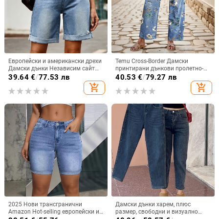
Европейски и американски дрехи
Temu Cross-Border Дамски
Дамски дънки Независим сайт
принтирани дънкови пролетно-
Amazon Нови скъсани къдрави
есенни прави широки панталони,
39.64
€
/
77.53 лв
40.53
€
/
79.27 лв
дънкови шорти Ежедневни
горещо продавани дънки за
add_shopping_cart
add_shopping_cart
панталони
жени, износна платформа
2025 Нови трансгранични
Дамски дънки харем, плюс
Amazon Hot-selling европейски и
размер, свободни и визуално
американски нови дамски
издължаващи силуета, за фигура