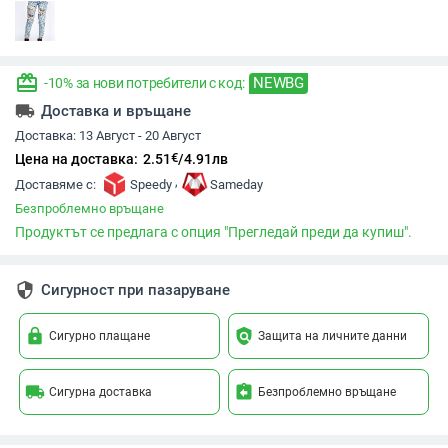
redeem
NEWBG
-10% за нови потребители с код:
local_shipping
Доставка и връщане
Доставка:
13 Август - 20 Август
€
Цена на доставка:
2.51
/
4.91
лв
,
Доставяме с:
Speedy
Sameday
Безпроблемно връщане
Продуктът се предлага с опция "Прегледай преди да купиш".
security
Сигурност при пазаруване
lock
policy
Сигурно плащане
Защита на личните данни
local_shipping
assignment_return
Сигурна доставка
Безпроблемно връщане