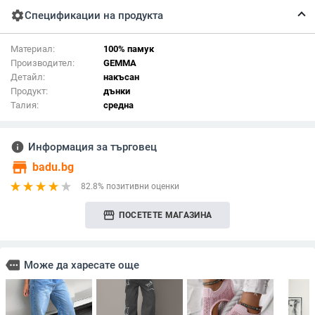
settings
Спецификации на продукта
Материал:
100% памук
Производител:
GEMMA
Детайл:
накъсан
Продукт:
дънки
Талия:
средна
info
Информация за търговец
store
badu.bg
82.8% позитивни оценки
storefront
ПОСЕТЕТЕ МАГАЗИНА
more
Може да харесате още