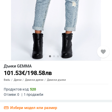
favorite
Дънки GEMMA
101.53
€
/
198.58
лв
Badu
Дрехи
Дамски дрехи
Дамски дънки
Продуктов код:
520
Отзиви:
0
|
1
продажби
straighten
Избери модел или размер