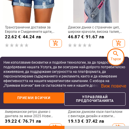
Трансгранични доставки за
Дамски дънки с страничен цип,
Европа и Съединените щати,
широки крачоли, висока талия,
външна търговия, еластични
за дребна фигура, пролет-лято
22.62
€
/
44.24 лв
46.87
€
/
91.67 лв
дънкови шорти с дупка, дамски
2025, американски стил,
add_shopping_cart
add_shopping_cart
ежедневни дънкови шорти с
контрастни цветове
висока талия
search
Търси
Ние използваме бисквитки и подобни технологии, за да предоставяме и
подобряваме нашата Услуга, да ви осигурим най-доброто потребителско
изживяване, да поддържаме сигурността на платформата, да
персонализираме съдържанието и рекламите, както и да измерваме
ефективността на нашите маркетингови кампании. С избора на
Виж повече
„Приемам всички“ вие се съгласявате ние и нашите доверени партньори
да съхраняваме бисквитки и подобни технологии на вашето устройство
за рекламни и аналитични цели. Можете по всяко време да управлявате
УПРАВЛЯВАЙ
ПРИЕМИ ВСИЧКИ
своите предпочитания, като натиснете „Управлявай предпочитанията“.
ПРЕДПОЧИТАНИЯТА
За повече информация, моля, вижте нашата
Политика за защита на
данните
.
Американски ретро дънки с
Дамски дънкови къси панталони
дантела за жени 2025 Нови
с винтидж дизайн и извити
ежедневни универсални скъсани
краища, ниска талия, тесни и
39.22
€
/
76.71 лв
19.13
€
/
37.42 лв
прави широки панталони с
прилепнали към бедрата
add_shopping_cart
add_shopping_cart