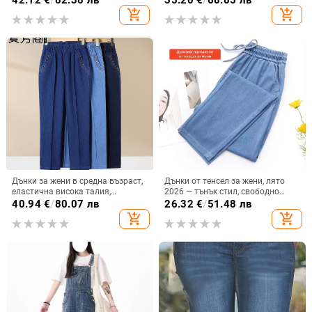
42.12
€
/
82.38 лв
35.20
€
/
68.85 лв
add_shopping_cart
add_shopping_cart
Дънки за жени в средна възраст,
Дънки от тенсел за жени, лято
еластична висока талия,
2026 — тънък стил, свободно
свободен крой, прав силует, ¾
падащи, висока талия, широки
40.94
€
/
80.07 лв
26.32
€
/
51.48 лв
дължина, подходящи за пролет и
крачоли, подходящи за нисък
add_shopping_cart
add_shopping_cart
есен.
ръст