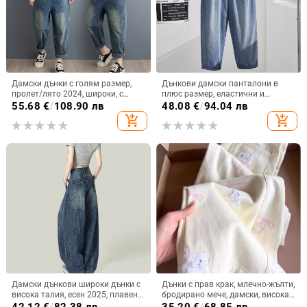
Дамски дънки с голям размер,
Дънкови дамски панталони в
пролет/лято 2024, широки, с
плюс размер, еластични и
презрамки, за малки жени
визуално оформящи силуета,
55.68
€
/
108.90 лв
48.08
€
/
94.04 лв
лято 2024, модел N4025
add_shopping_cart
add_shopping_cart
Дамски дънкови широки дънки с
Дънки с прав крак, млечно-жълти,
висока талия, есен 2025, плавен
бродирано мече, дамски, висока
силует
талия, деним, ежедневни