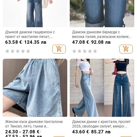
Дънков дамски гащеризон с
Дамски дънкови бермуди с
принт от мастилен печат,
висока талия, разкъсани колене и
свободен силует, прави крака,
еластичен завършек на
63.58
€
/
124.35 лв
47.08
€
/
92.08 лв
американски уличен ретро стил
краищата
add_shopping_cart
add_shopping_cart
Женски къси дънкови панталони
Дамски дънки с кристали, пролет
от Тенсел, лято, тънки и
2026, свободен силует, микро-
бързосъхнещи, свободна кройка,
фларе, широки крачоли, дълги
24.30 - 27.08
€
/
43.60
€
/
85.27 лв
широки крачоли, до коляното
47.53 - 52.96 лв