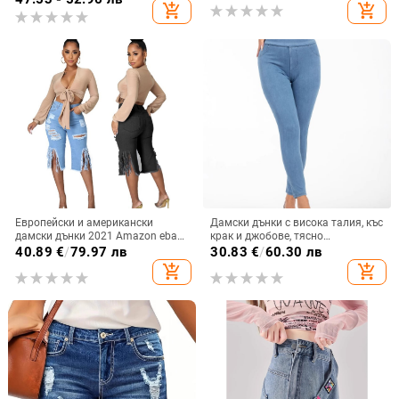
add_shopping_cart
add_shopping_cart
Европейски и американски
Дамски дънки с висока талия, къс
дамски дънки 2021 Amazon ebay
крак и джобове, тясно
Нови неправилни разтегливи
прилепване, еластичен деним,
40.89
€
/
79.97 лв
30.83
€
/
60.30 лв
дънки с дупка и пискюли
80–90% полиестер и <30%
add_shopping_cart
add_shopping_cart
еластан, пясъчна обработка