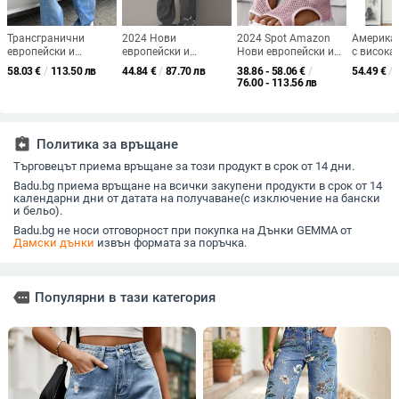
Трансгранични
2024 Нови
2024 Spot Amazon
Америка
европейски и
европейски и
Нови европейски и
с висока
американски
американски
американски модни
крак, ви
58.03
€
/
113.50 лв
44.84
€
/
87.70 лв
38.86 - 58.06
€
/
54.49
€
/
модерни дамски
Aliexpress Amazon
плетени ежедневни
еластичн
76.00 - 113.56 лв
дънкови панталони с
трансгранични
спортни обувки
ретро в
ниска талия, секси
дамски карирани
слиминг
прави крачоли,
дънки с висока талия
свободни, измити в
и широки крачоли,
assignment_return
Политика за връщане
ретро синьо, са
свободни и
модерни и
ежедневни
Търговецът приема връщане за този продукт в срок от 14 дни.
универсални
Badu.bg приема връщане на всички закупени продукти в срок от 14
календарни дни от датата на получаване(с изключение на бански
и бельо).
Badu.bg не носи отговорност при покупка на Дънки GEMMA от
Дамски дънки
извън формата за поръчка.
more
Популярни в тази категория