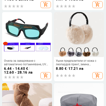
очила с диоптри
add_shopping_cart
add_shopping_cart
Очила за заваряване с
Ушни предпазители от кожа с
автоматично потъмняване, UV
леопардов принт, зимна
защита и антиотразяване за
термална защита, унисекс, за
6.44 - 14.40
€
/
8.80
€
/
17.21 лв
заваряване с аргонова дъга
външно ползване
12.60 - 28.16 лв
add_shopping_cart
add_shopping_cart