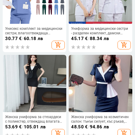
Унисекс комплект за медицински
Униформа за медицински сестри
сестри, влагоотвеждаща
- разделен комплект, дамски
полиестер-еластанова материя,
модел, влагоотвеждаща материя
30.77
€
/
60.18 лв
45.17
€
/
88.34 лв
къс ръкав, V-образно деколте,
65% полиестер / 35% памук;
add_shopping_cart
add_shopping_cart
горнище и панталони в стил
подплата 65% полиестер,
костюм
медицински облекла
Женска униформа за стюардеси
Женска униформа за козметичен
с полиестер, отвеждащ влагата
салон: тънък силует, къс ръкав,
(95%+), панталони с къс крак,
полиестер влагоотвеждащ, V-
53.69
€
/
105.01 лв
48.50
€
/
94.86 лв
поло яка
образно деколте, средна
add_shopping_cart
add_shopping_cart