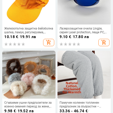
Железопътна защитна бейзболна
Лазерозащитни очила Lingjie,
шапка, памук, регулируема,
серия Laser protection, лещи PC,
плосък връх, голям козир
рамка PC, UV защита: различна,
10.18
€
/
19.91 лв
9.10
€
/
17.80 лв
предназначение: защита от
add_shopping_cart
add_shopping_cart
лазера
Сгъваеми ушни предпазители за
Памучен коленен топлинен
есенно-зимния период за жени,
предпазник за възрастни –
семпъл плюшен дизайн, топли
защита и топлина за студени
9.98
€
/
19.52 лв
33.36 - 46.74
€
/