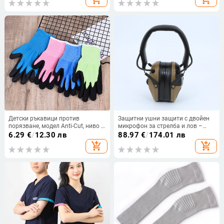
Налично: Ready stock; Възраст:
Adult; Пролет 2025
Детски ръкавици против
Защитни ушни защити с двойен
порязване, модел Anti-Cut, ниво 5
микрофон за стрелба и лов –
безопасност, нейлон, нейлонова
ABS, звукоизолация и
6.29
€
/
12.30 лв
88.97
€
/
174.01 лв
подплата
намаляване на шума, 50 дБ NR,
add_shopping_cart
add_shopping_cart
приложимо за стрелба, лов и
тактика