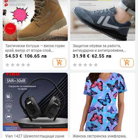
Тактически ботуши — висок горен
Защитни обувки за работа,
край, велур от втори слой,
антиударни и антипробивни,
водоустойчиви, модел BL, за
изолирани, велурена кожа, модел
54.53
€
/
106.65 лв
31.98
€
/
62.55 лв
открити дейности
3022
add_shopping_cart
add_shopping_cart
Vian 1427 Шумопоглъщащи ушни
Женска сестринска униформа,