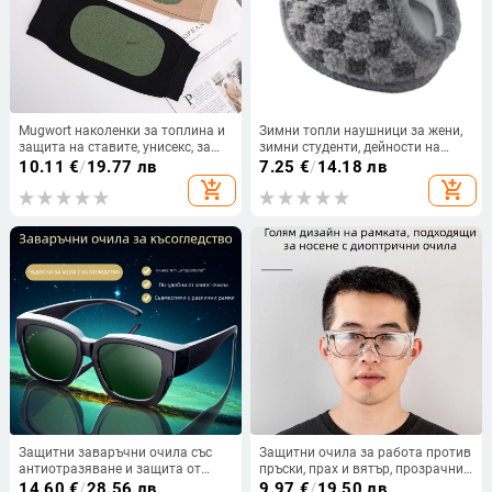
Mugwort наколенки за топлина и
Зимни топли наушници за жени,
защита на ставите, унисекс, за
зимни студенти, дейности на
възрастни, есенно-зимно
открито, плюшени наушници,
10.11
€
/
19.77 лв
7.25
€
/
14.18 лв
колоездене, пускане пролет 2025
ветроустойчиви, студени мъжки
add_shopping_cart
add_shopping_cart
плюшени наушници
Защитни заваръчни очила със
Защитни очила за работа против
антиотразяване и защита от
пръски, прах и вятър, прозрачни
пръски, подходящи за носене над
лещи, серия Трудова защита
14.60
€
/
28.56 лв
9.97
€
/
19.50 лв