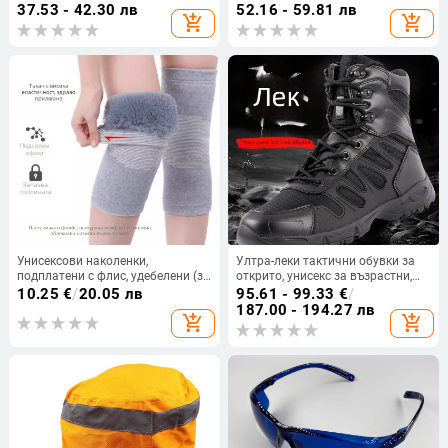
антиотсветляване, леща за
37.53 - 42.30 лв
52.16 - 59.81 лв
add_shopping_cart
add_shopping_cart
аргонова дъга, носени на глава
Унисексови наколенки,
Ултра-леки тактични обувки за
подплатени с флис, удебелени (за
открито, унисекс за възрастни,
възрастни, пролет 2025)
водоустойчива материя,
10.25
€
/
20.05 лв
95.61 - 99.33
€
/
подходящи за бягане, екстремни
187.00 - 194.27 лв
add_shopping_cart
add_shopping_cart
предизвикателства, походи и
къмпинг