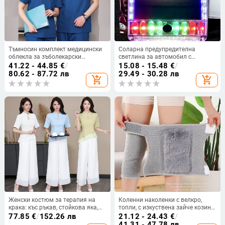
Тъмносин комплект медицински
Соларна предупредителна
облекла за зъболекарски
светлина за автомобил с
кабинет, козметични салони и
индикатор за заден край и режим
41.22 - 44.85
€
/
15.08 - 15.48
€
/
болници, унисекс, V-образно
на мигане/постоянно светене
80.62 - 87.72 лв
29.49 - 30.28 лв
add_shopping_cart
add_shopping_cart
деколте, къси и дълги ръкави,
влагоотводящ полиестер-памук
Женски костюм за терапия на
Коленни наколенки с велкро,
крака: къс ръкав, стойкова яка,
топли, с изкуствена зайче козина,
влагоотводяща материя
флийс-подплата и дебела
77.85
€
/
152.26 лв
21.12 - 24.43
€
/
полиестер/ацетат 70/30,
конструкция, ветроустойчиви за
41.31 - 47.78 лв