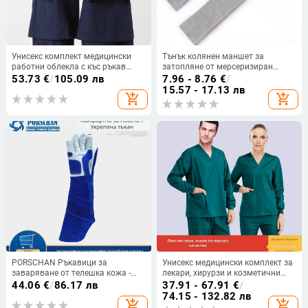
Унисекс комплект медицински
Тънък колянен маншет за
работни облекла с къс ръкав
затопляне от мерсеризиран
(горнище + панталони) –
памук, за възрастни, унисекс,
53.73
€
/
105.09 лв
7.96 - 8.76
€
/
влагоотвеждаща смес от
Velvet Wolf, Есен 2024
15.57 - 17.13 лв
add_shopping_cart
add_shopping_cart
полиестер, памук и еластан, V-
образно деколте, редовни
ръкави, за всички сезони
PORSCHAN Ръкавици за
Унисекс медицински комплект за
заваряване от телешка кожа -
лекари, хирурзи и козметични
Материал: телешка кожа;
зъболекари — радиозащитен,
44.06
€
/
86.17 лв
37.91 - 67.91
€
/
Функция: заваряване;
Chenille-спандекс смесена
74.15 - 132.82 лв
add_shopping_cart
add_shopping_cart
Приложение: лична защита
материя, къс или 3/4 ръкав,