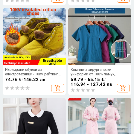
дължина (65-80 см)
Изолирани обувки за
Комплект хирургически
електротехници - 10kV рейтинг,
униформи от 100% памук,
гумирана подметка, висок връх,
унисекс, дълъг ръкав, за
74.76
€
/
146.22 лв
59.79 - 65.15
€
/
подплатени с флийс,
операционни зали, ветеринарни
116.94 - 127.42 лв
add_shopping_cart
add_shopping_cart
противохлъзгави
клиники и стоматологични
кабинети