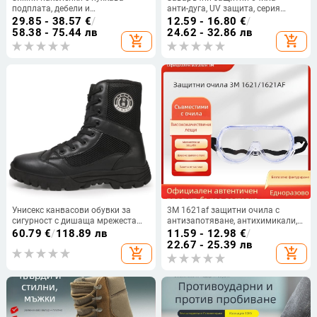
подплата, дебели и
анти-дуга, UV защита, серия
ветроустойчиви защити за крака
очила
29.85 - 38.57
€
/
12.59 - 16.80
€
/
за каране на електрически
58.38 - 75.44 лв
24.62 - 32.86 лв
add_shopping_cart
add_shopping_cart
велосипед, унисекс
Унисекс канвасови обувки за
3M 1621af защитни очила с
сигурност с дишаща мрежеста
антизапотяване, антихимикали,
горна част, закръглен нос, среден
антипрах, антиудар, UV защита
60.79
€
/
118.89 лв
11.59 - 12.98
€
/
ток — Feet of Yu
99%
22.67 - 25.39 лв
add_shopping_cart
add_shopping_cart