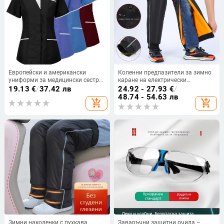
Европейски и американски
Коленни предпазители за зимно
униформи за медицински сестри,
каране на електрически
униформи за персонала в
велосипеди и мотори с подплата
19.13
€
/
37.42 лв
24.92 - 27.93
€
/
магазини за медицинска
от флийс, ветроустойчиви и
48.74 - 54.63 лв
add_shopping_cart
add_shopping_cart
санитария, дрехи за миене на
водоустойчиви, удебелени
ръце, памучни дрехи за грижа за
кожата, дамски блузи с къс
ръкав, дропшипинг
Зимни наколенки с пухкава
Заваръчни защитни очила –