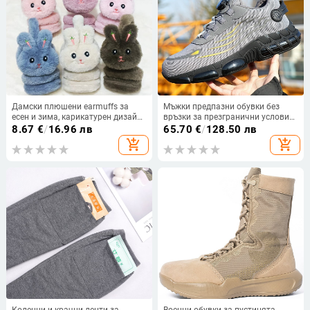
Дамски плюшени earmuffs за
Мъжки предпазни обувки без
есен и зима, карикатурен дизайн,
връзки за презгранични условия,
топлина и защита на ушите за
лениво въртящи се предпазни
8.67
€
/
16.96 лв
65.70
€
/
128.50 лв
възрастни, външна употреба
обувки с копчета, устойчиви на
add_shopping_cart
add_shopping_cart
износване обувки, леки
предпазни обувки с плетена
подметка
Коленни и крачни ленти за
Военни обувки за пустинята,