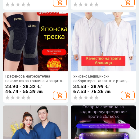
add_shopping_cart
add_shopping_cart
болници, зъболекарски клиники и
За Мъже и Жени
козметични кабинети
Графенова нагревателна
Унисекс медицински
наколенка за топлина и защита
лабораторен халат, къс ръкав,
на ставите, антихлъзгащ дизайн,
полиестер-памук 65/35,
23.90 - 28.32
€
/
34.53 - 38.99
€
/
за възрастни през есен и зима
влагоотвеждащ, яка тип костюм,
46.74 - 55.39 лв
67.53 - 76.26 лв
add_shopping_cart
add_shopping_cart
болница/клиника