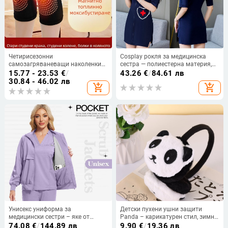
Четирисезонни
Cosplay рокля за медицинска
самозагряваневащи наколенки
сестра — полиестерна материя,
за стави и топли крака за
стояща яка, къс ръкав,
15.77 - 23.53
€
/
43.26
€
/
84.61 лв
възрастни
влагоотводяща функция, 90–95%
30.84 - 46.02 лв
add_shopping_cart
add_shopping_cart
полиестер
Унисекс униформа за
Детски пухени ушни защити
медицински сестри – яке от
Panda – карикатурен стил, зимно
chenille плат със спандексова
топло
74.08
€
/
144.89 лв
9.90
€
/
19.36 лв