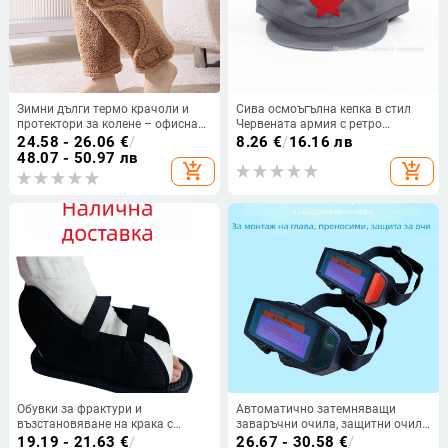
Зимни дълги термо крачоли и
Сива осмоъгълна кепка в стил
протектори за колене – офисна
Червената армия с ретро
термозащита, защита от студ за
петконечна звезда
24.58 - 26.06
€
/
8.26
€
/
16.16 лв
възрастни, подходящи за
48.07 - 50.97 лв
add_shopping_cart
add_shopping_cart
колоездене, На склад
Обувки за фрактури и
Автоматично затемняващи
възстановяване на крака с
заваръчни очила, защитни очила
защита на пръстите
за заваряване,
19.19 - 21.63
€
/
26.67 - 30.58
€
/