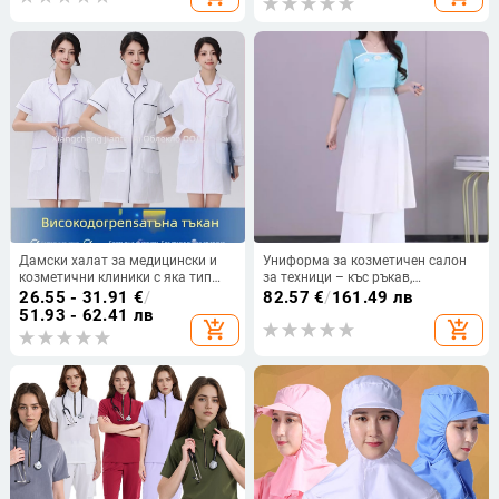
панталони с капри дължина
Дамски халат за медицински и
Униформа за козметичен салон
козметични клиники с яка тип
за техници – къс ръкав,
костюм, къси ръкави,
мандаринска яка, костюм стил,
26.55 - 31.91
€
/
82.57
€
/
161.49 лв
влагоотвеждаща смес
70/30 полиестерен шифон бленд
51.93 - 62.41 лв
add_shopping_cart
add_shopping_cart
памук‑полиестер (30–50% памук,
за персонал в СПА и хотел
50–70% полиестер), средна
дължина 65–80 см