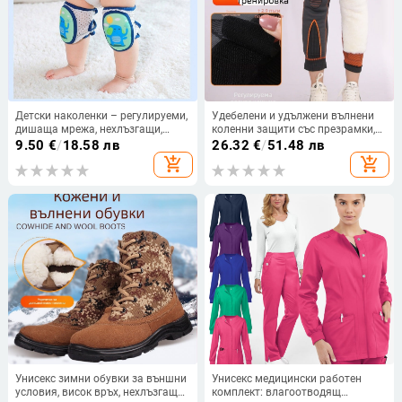
Детски наколенки – регулируеми,
Удебелени и удължени вълнени
дишаща мрежа, нехлъзгащи,
коленни защити със презрамки,
защита за лактите, найлонов
против приплъзване, топли за
9.50
€
/
18.58 лв
26.32
€
/
51.48 лв
плат
есен и зима
add_shopping_cart
add_shopping_cart
Унисекс зимни обувки за външни
Унисекс медицински работен
условия, висок връх, нехлъзгаща
комплект: влагоотводящ