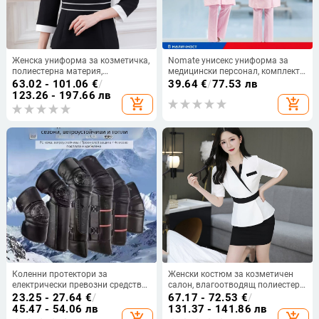
Женска униформа за козметичка,
Nomate унисекс униформа за
полиестерна материя,
медицински персонал, комплект с
влагоотводяща, ръкави три
дълъг ръкав, памук-полиестер
63.02 - 101.06
€
/
39.64
€
/
77.53 лв
четвърти, кръгло деколте
смес, висока термична
123.26 - 197.66 лв
add_shopping_cart
add_shopping_cart
устойчивост, есен 2025
Коленни протектори за
Женски костюм за козметичен
електрически превозни средства
салон, влагоотводящ полиестер,
и мотоциклети – ветроустойчиви
70% основна материя, лято 2022
23.25 - 27.64
€
/
67.17 - 72.53
€
/
и топли за каране, PU кожен
45.47 - 54.06 лв
131.37 - 141.86 лв
add_shopping_cart
add_shopping_cart
външен слой; Марка Nothing;