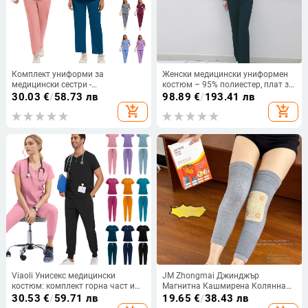
Комплект униформи за
Женски медицински униформен
медицински сестри -
костюм – 95% полиестер, плат за
влагоотвеждащ полиестерен
хладозащита, подходящ за
30.03
€
/
58.73 лв
98.89
€
/
193.41 лв
бленд с еластан, къс ръкав, топ с
медицински и козметични
add_shopping_cart
add_shopping_cart
V-образна яка и панталони,
професии
унисекс медицински работни
облекла
Viaoli Унисекс медицински
JM Zhongmai Джинджър
костюм: комплект горна част и
Магнитна Кашмирена Колянна
панталони, къс ръкав, кръгла яка,
Подложка със Самозагряваща
30.53
€
/
59.71 лв
19.65
€
/
38.43 лв
влагоотводящ полиестер, за
Функция, Инфрачервено Топлене,