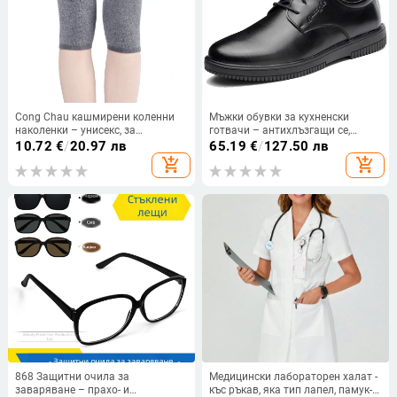
Cong Chau кашмирени коленни
Мъжки обувки за кухненски
наколенки – унисекс, за
готвачи – антихлъзгащи се,
възрастни, ултра тънки, топлина
водоустойчиви, маслоустойчиви,
10.72
€
/
20.97 лв
65.19
€
/
127.50 лв
на ставите, пролет-лято 2023
дишащи, Ultrafilm кожа
add_shopping_cart
add_shopping_cart
868 Защитни очила за
Медицински лабораторен халат -
заваряване – прахо- и
къс ръкав, яка тип лапел, памук-