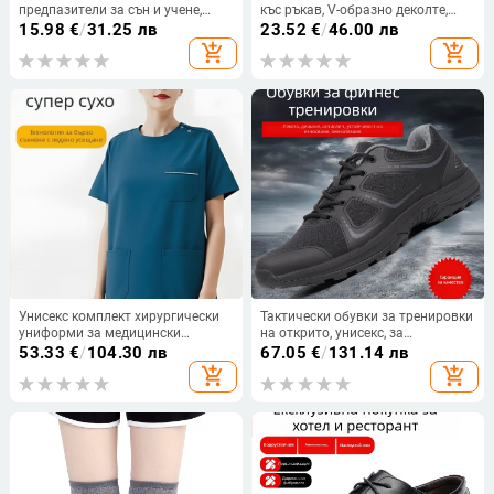
предпазители за сън и учене,
къс ръкав, V-образно деколте,
индустриално ниво на
влаготводящ полиестер ≥95%, 3D
15.98
€
/
31.25 лв
23.52
€
/
46.00 лв
шумозаглушаване
дигитален принт с пеперуди,
add_shopping_cart
add_shopping_cart
средна дължина 65–80 cm,
защитно работно облекло
Унисекс комплект хирургически
Тактически обувки за тренировки
униформи за медицински
на открито, унисекс, за
персонал, къс ръкав, топ с кръгло
възрастни, военен стил
53.33
€
/
104.30 лв
67.05
€
/
131.14 лв
деколте и панталони
add_shopping_cart
add_shopping_cart