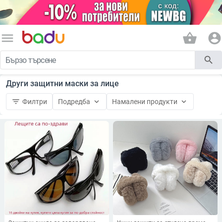
menu
shopping_basket
account_circle
search
Други защитни маски за лице
filter_list
keyboard_arrow_down
keyboard_arrow_down
Филтри
Подредба
Намалени продукти