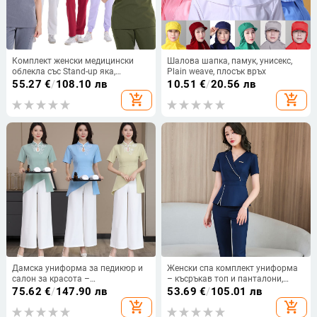
Комплект женски медицински
Шалова шапка, памук, унисекс,
облекла със Stand-up яка,
Plain weave, плосък връх
влагоотводящ и бързосъхнещ,
55.27
€
/
108.10 лв
10.51
€
/
20.56 лв
полиестер-еластан (72%
add_shopping_cart
add_shopping_cart
полиестер, 7% еластан), за
болници, стоматология и салони
за красота
Дамска униформа за педикюр и
Женски спа комплект униформа
салон за красота –
– късръкав топ и панталони,
влагоотвеждаща полиестер/
влагоотвеждащ полиестер със
75.62
€
/
147.90 лв
53.69
€
/
105.01 лв
ацетат двучастен костюм, къс
спандекс, за козметичен салон и
add_shopping_cart
add_shopping_cart
ръкав, стояща яка, всесезонно
масаж на крака