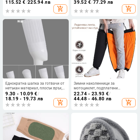
се дебела подметка, полиестерна
полиестер-еластан, V-образно
115.52
€
/
225.94 лв
39.52
€
/
77.29 лв
материя, изолирани за студено
деколте, къс ръкав, топ и
add_shopping_cart
add_shopping_cart
време, подходящи за планински
панталони, дължина 50–65 cm
походи и зимни спортове
Еднократна шапка за готвачи от
Зимни наколенници за
нетъкан материал, плосък връх,
мотоциклет, подплатени
монохромен принт, възможност
флийсом, дебели,
9.30 - 10.09
€
/
22.74 - 23.93
€
/
за лого
ветроустойчиви, за възрастни
18.19 - 19.73 лв
44.48 - 46.80 лв
add_shopping_cart
add_shopping_cart
карачи