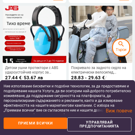
облекло
search
Търси
Детски ушни протектори с ABS
Покривало за задното седло на
удароустойчив корпус за
електрически велосипед,
звукоизолация
ветроустойчиво и
27.44
€
/
53.67 лв
28.83 - 29.63
€
/
водоустойчиво, зимно топло с
56.39 - 57.95 лв
add_shopping_cart
add_shopping_cart
дебел флийс
Ние използваме бисквитки и подобни технологии, за да предоставяме и
подобряваме нашата Услуга, да ви осигурим най-доброто потребителско
изживяване, да поддържаме сигурността на платформата, да
персонализираме съдържанието и рекламите, както и да измерваме
ефективността на нашите маркетингови кампании. С избора на
Виж повече
„Приемам всички“ вие се съгласявате ние и нашите доверени партньори
да съхраняваме бисквитки и подобни технологии на вашето устройство
за рекламни и аналитични цели. Можете по всяко време да управлявате
УПРАВЛЯВАЙ
ПРИЕМИ ВСИЧКИ
своите предпочитания, като натиснете „Управлявай предпочитанията“.
ПРЕДПОЧИТАНИЯТА
За повече информация, моля, вижте нашата
Политика за защита на
данните
.