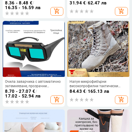
ударозащита, PC плоски лещи, 2
полиестер плат, влагоотводящ
8.36 - 8.48
€
/
31.94
€
/
62.47 лв
мм, черна рамка
16.35 - 16.59 лв
add_shopping_cart
add_shopping_cart
Очила заварчика с автоматично
Hanye микрофибърни
затемняване, прозрачни
високопрофилни тактически
защитни очила за TIG
ботуши за възрастни, унисекс,
8.70 - 27.07
€
/
84.43
€
/
165.13 лв
заваряване
пустинни тактически обувки за
17.02 - 52.94 лв
add_shopping_cart
add_shopping_cart
туризъм