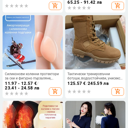
ушни защити
крака и стави
65.25 - 91.42 лв
add_shopping_cart
add_shopping_cart
Силиконови коленни протектори
Тактически тренировъчни
за ски и фигурно пързаляне,
ботуши, водоустойчиви, унисекс
удебелени вътрешни коленни
за възрастни, код Jgi4q4wj,
11.97 - 12.57
€
/
125.57
€
/
245.59 лв
подложки за зимна защита
марка 5399
23.41 - 24.58 лв
add_shopping_cart
add_shopping_cart