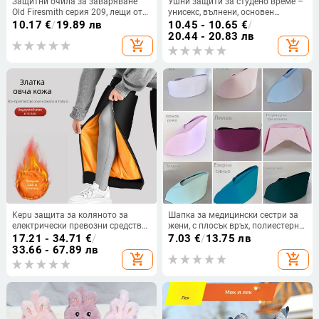
Защитни очила за заваряване
Ушни защити за студено време –
Old Firesmith серия 209, лещи от
унисекс, вълнени, основен
смола, защита при заваряване и
минималистичен стил,
10.17
€
/
19.89 лв
10.45 - 10.65
€
/
шлайфане
едноцветни, топли за зима, за
20.44 - 20.83 лв
add_shopping_cart
add_shopping_cart
възрастни
Kepu защита за коляното за
Шапка за медицински сестри за
електрически превозни средства
жени, с плосък връх, полиестерно-
– ветроустойчива зимна защита
памучна смес, едноцветен
17.21 - 34.71
€
/
7.03
€
/
13.75 лв
за каране на мотоциклет и
дизайн, болничен стил
33.66 - 67.89 лв
add_shopping_cart
add_shopping_cart
електрически скутер, за
възрастни, модел KP-HJRHX-040