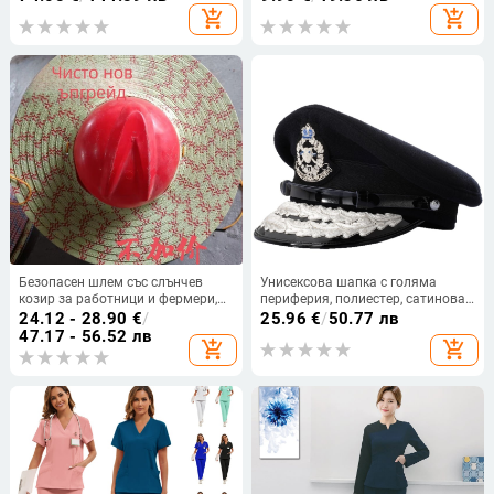
материя, ¾ ръкави, пухена яка,
add_shopping_cart
add_shopping_cart
антирадиационна
Безопасен шлем със слънчев
Унисексова шапка с голяма
козир за работници и фермери,
периферия, полиестер, сатинова
широк козир, открит връх, лятна
тъкан, бродирана, военен стил
24.12 - 28.90
€
/
25.96
€
/
50.77 лв
шапка
47.17 - 56.52 лв
add_shopping_cart
add_shopping_cart