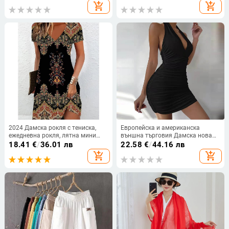
82% полиестер, подплата
add_shopping_cart
add_shopping_cart
полиестер с 18% еластан; тегло
300 г
2024 Дамска рокля с тениска,
Европейска и американска
ежедневна рокля, лятна мини
външна търговия Дамска нова
рокля с флорален принт и V-
рокля Лятна секси мини пола с
18.41
€
/
36.01 лв
22.58
€
/
44.16 лв
образно деколте
безгръбначна рокля за нощен
add_shopping_cart
add_shopping_cart
клуб Черна рокля на ханша