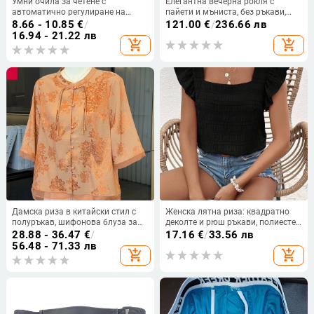
Умни очила за четене с
Елегантна вечерна рокля с
автоматично регулиране на
пайети и мъниста, без ръкави,
диоптъра, двуфокусни за далеч и
прилепнала по тялото, дълга
8.66 - 10.85
€
/
121.00
€
/
236.66 лв
близо, висока резолюция, защита
рокля с рибена опашка за дами
16.94 - 21.22 лв
add_shopping_cart
add_shopping_cart
от синя светлина, мултифокални
за възрастни
Дамска риза в китайски стил с
Женска лятна риза: квадратно
полуръкав, шифонова блуза за
деколте и рюш ръкави, полиестер
жени в средна възраст, летен
70-80%, ежедневен стил
28.88 - 36.47
€
/
17.16
€
/
33.56 лв
модел 2026
56.48 - 71.33 лв
add_shopping_cart
add_shopping_cart