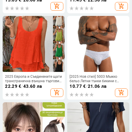
13.63
€
/
26.66 лв
11.43
€
/
22.36 лв
съхнене, дишащи, оформящи
електроплакирана
add_shopping_cart
add_shopping_cart
тялото, средна талия
2025 Европа и Съединените щати
[2025 Нов стил] 5003 Мъжко
трансгранична външна търговия
бельо Летни тънки бикини с
нова жилетка с презрамка, без
ниска талия, висока еластична,
22.29
€
/
43.60 лв
10.77
€
/
21.06 лв
ръкави, двуслойна тениска с
дишаща, секси, U-образна форма
add_shopping_cart
add_shopping_cart
каишка и опашка