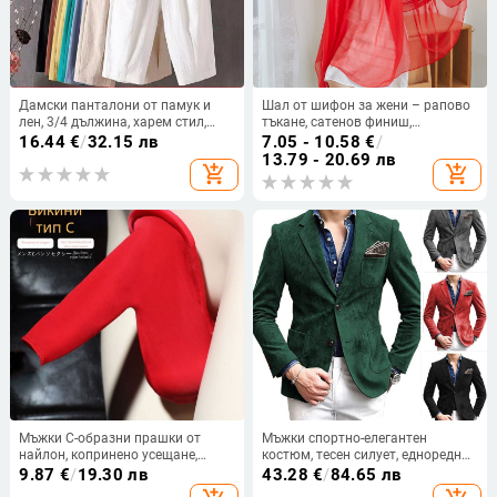
Дамски панталони от памук и
Шал от шифон за жени – рапово
лен, 3/4 дължина, харем стил,
тъкане, сатенов финиш,
средна талия, свободна кройка,
декоративен шал за
16.44
€
/
32.15 лв
7.05 - 10.58
€
/
лятно ежедневни
целогодишно носене, японско-
13.79 - 20.69 лв
add_shopping_cart
add_shopping_cart
корейски сладък стил
Мъжки C-образни прашки от
Мъжки спортно-елегантен
найлон, копринено усещане,
костюм, тесен силует, едноредно
ниска талия
закопчаване, костюмна яка,
9.87
€
/
19.30 лв
43.28
€
/
84.65 лв
смесена полиестерна тъкан