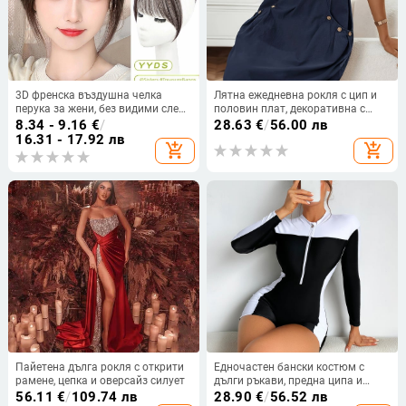
3D френска въздушна челка
Лятна ежедневна рокля с цип и
перука за жени, без видими следи
половин плат, декоративна с
по главата, имитира естествен
двоен джоб и къс ръкав
8.34 - 9.16
€
/
28.63
€
/
56.00 лв
растеж на косата,
16.31 - 17.92 лв
add_shopping_cart
add_shopping_cart
термоустойчиви влакна, челки:
прави или наклонени
Пайетена дълга рокля с открити
Едночастен бански костюм с
рамене, цепка и оверсайз силует
дълги ръкави, предна ципа и
тесен консервативен стил; плат
56.11
€
/
109.74 лв
28.90
€
/
56.52 лв