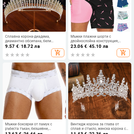
Сплавна корона-диадема,
Мъжки плажни шорти с
диамантно обсипана, бели
двойнослойна конструкция,
кристали, женска украса за глава
бързосъхнещи — 95% полиестер,
9.57
€
/
18.72 лв
23.06
€
/
45.10 лв
5% еластан; микроеластични,
add_shopping_cart
add_shopping_cart
тъкани
Мъжки боксерки от памук с
Винтидж корона за глава от
ръбеста тъкан, безшевни,
сплав и стъкло, женска корона с
повдигане на задника, бързо
бели кристали,