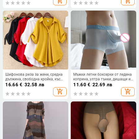
add_shopping_cart
add_shopping_cart
Шифонова риза за жени, средна
Мъжки летни боксерки от ледена
дължина, свободна кройка, къс
коприна, ултра тънки, дишащи и
ръкав, едноцветна, полиестер
бързосъхнещи, с голям джоб
16.66
€
/
32.58 лв
11.60
€
/
22.69 лв
90–95%
add_shopping_cart
add_shopping_cart