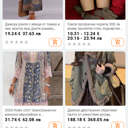
Дамска рокля с ивици от памук и
Секси прозрачни чорапи 30D за
лен, кръгла яка, дълги ръкави,
мъже, пролетен стил, подчертани
междинна дължина
ханшове, плюс размер
19.24
€
/
37.63 лв
10.31 - 12.24
€
/
20.16 - 23.94 лв
add_shopping_cart
add_shopping_cart
2024 Ново спот трансгранично
Дамско двустранно обратимо
износно европейско и
палто от изкуствен косъм,
американско облекло Пролет и
стояща яка, дълги ръкави, зимно
31.74
€
/
62.08 лв
188.18
€
/
368.05 лв
лято Най-продавана ретро
топло
add_shopping_cart
add_shopping_cart
щампована дантелена рокля