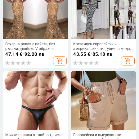
Вечерна рокля с пайети, без
Креативен европейски и
ръкави, дълбоко V-образно
американски стил, улична мода,
деколте, силует русалка,
дамски, есенно-зимни, жилетка,
47.14
€
/
92.20 лв
43.55
€
/
85.18 лв
полиестерна тъкан
тесни панталони,
add_shopping_cart
add_shopping_cart
двукомпонентен костюм, дамски,
горещо продаван
Мъжки прашки от найлон, ниска
Европейски и американски