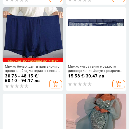
Мъжко бельо: дълги панталони с
Мъжко ултратънко мрежесто
права кройка, материя агнешки
дишащо бельо Junye, прозрачни
флийс, средна еластичност,
секси боксерки тип „слонски
30.73 - 48.15
€
/
15.58
€
/
30.47 лв
пролет 2024
хобот“, разделени с пистолет
60.10 - 94.17 лв
add_shopping_cart
add_shopping_cart