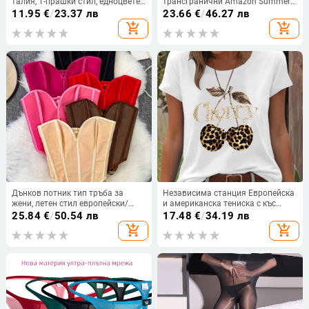
талия, Т-прашки стил, едноцветен
трансгранични Amazon Summer
модел, подплата 90–95% найлон
New Women's Lened Job Solid
11.95
€
/
23.37 лв
23.66
€
/
46.27 лв
Color Свободни ежедневни модни
add_shopping_cart
add_shopping_cart
шорти с висока талия
Дънков потник тип тръба за
Независима станция Европейска
жени, летен стил европейски/
и американска тениска с къс
американски, с връзки и открит
ръкав, дамска черешова
25.84
€
/
50.54 лв
17.48
€
/
34.19 лв
гръб, стройна фигура
леопардова щампа, черешова
add_shopping_cart
add_shopping_cart
кръгла яка, свободна тениска с
къс ръкав, голям размер,
трансграничен износ