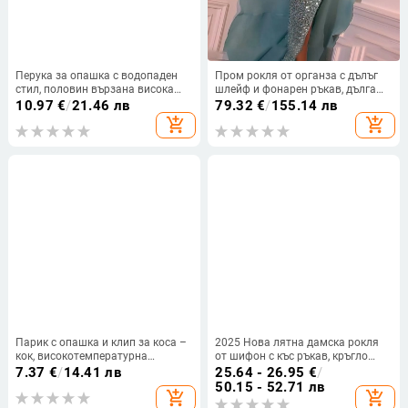
Перука за опашка с водопаден
Пром рокля от органза с дълъг
стил, половин вързана висока
шлейф и фонарен ръкав, дълга
опашка с клип, модел W0109,
пола — Пролет 2024
10.97
€
/
21.46 лв
79.32
€
/
155.14 лв
влакна с висока температурна
add_shopping_cart
add_shopping_cart
издръжливост, може да се къдри
или боядисва
Парик с опашка и клип за коса –
2025 Нова лятна дамска рокля
кок, високотемпературна
от шифон с къс ръкав, кръгло
коприна, механична обработка,
деколте и къси пластове, на
7.37
€
/
14.41 лв
25.64 - 26.95
€
/
модел ZJFQCB
Amazon Independent Station,
50.15 - 52.71 лв
add_shopping_cart
add_shopping_cart
европейска и американска