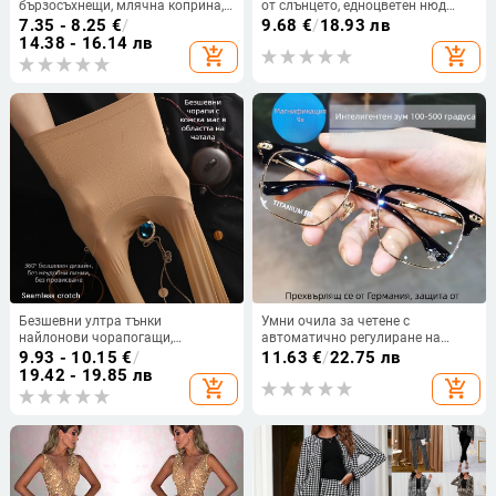
бързосъхнещи, млячна коприна,
от слънцето, едноцветен нюд
61–70d, ниска талия
розов, за жени, тънък, подходящ
7.35 - 8.25
€
/
9.68
€
/
18.93 лв
за пролет, лято, есен и зима.
14.38 - 16.14 лв
add_shopping_cart
add_shopping_cart
Безшевни ултра тънки
Умни очила за четене с
найлонови чорапогащи,
автоматично регулиране на
прозрачни, 5D денир
фокуса за разстояние и близо,
9.93 - 10.15
€
/
11.63
€
/
22.75 лв
многофокусни лещи от смола, HD
19.42 - 19.85 лв
add_shopping_cart
add_shopping_cart
анти-синя светлина, безрамков
дизайн