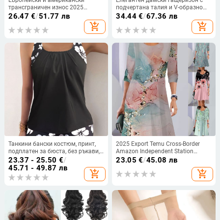
трансграничен износ 2025
подчертана талия и V-образно
японски и корейски износ за
деколте, летен модел 2026
26.47
€
/
51.77 лв
34.44
€
/
67.36 лв
жени K-стил нова изрязана
add_shopping_cart
add_shopping_cart
ежедневна дантелена риза
дантела риза за жени
Танкини бански костюм, принт,
2025 Export Temu Cross-Border
подплатен за бюста, без ръкави,
Amazon Independent Station
полиестерна материя
Пролетна и есенна модна рокля с
23.37 - 25.50
€
/
23.05
€
/
45.08 лв
дълъг ръкав и кръгло деколте с
45.71 - 49.87 лв
add_shopping_cart
add_shopping_cart
щампа