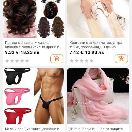
Перука с опашка – висока
Колготки с открит чатал, ултра
опашка с голям клип, къдрици в
тънки, прозрачни, 0D денир
стил круша, PY599, Huxun,
9.32
€
/
18.23 лв
7.12
€
/
13.93 лв
термоустойчиви влакна
add_shopping_cart
add_shopping_cart
Мъжки прашки танга, дишащи и
Дълъг копринен шал за защита