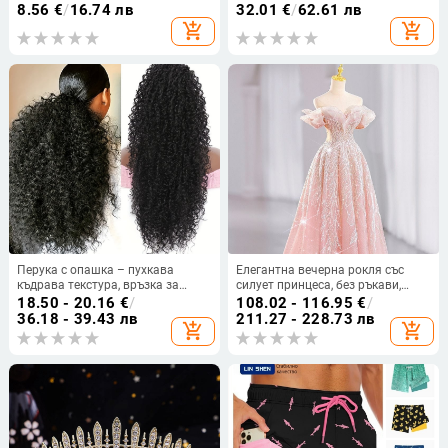
антизакачане
детайл, А-образна силуета,
8.56
€
/
16.74 лв
32.01
€
/
62.61 лв
кръгло деколте, висока талия
add_shopping_cart
add_shopping_cart
Перука с опашка – пухкава
Елегантна вечерна рокля със
къдрава текстура, връзка за
силует принцеса, без ръкави,
стягане, термоустойчива коса,
дълга пола, талия средна,
18.50 - 20.16
€
/
108.02 - 116.95
€
/
модел SW309-1B, Xuchang Youju
полиестер
36.18 - 39.43 лв
211.27 - 228.73 лв
add_shopping_cart
add_shopping_cart
hair products