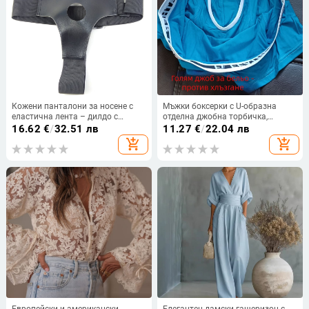
Кожени панталони за носене с
Мъжки боксерки с U-образна
еластична лента – дилдо с
отделна джобна торбичка,
кухина, за възрастни, марка
средно висока талия, дишащи,
16.62
€
/
32.51 лв
11.27
€
/
22.04 лв
YHNB
повдигащи задните части, финно
add_shopping_cart
add_shopping_cart
тъкана вискоза (80–90%)
Европейски и американски
Елегантен дамски гащеризон с