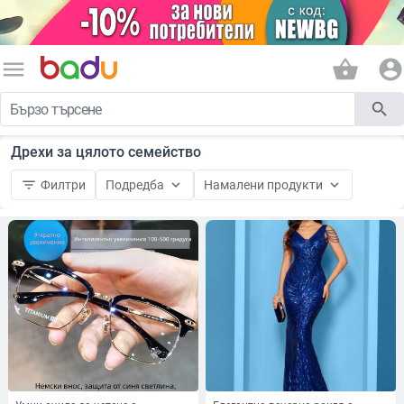
menu
shopping_basket
account_circle
search
Дрехи за цялото семейство
filter_list
keyboard_arrow_down
keyboard_arrow_down
Филтри
Подредба
Намалени продукти