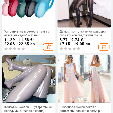
Ултраплътна мрежеста танга с
Дамски колготки плюс размери
еластичен джоб и тънки
със сатинов гладък блясък за
презрамки 9013
секси крака
11.29 - 11.58
€
/
8.77 - 9.74
€
/
22.08 - 22.65 лв
17.15 - 19.05 лв
add_shopping_cart
add_shopping_cart
Колготки найлон 8D ултра тънки,
Шифонова макси рокля с
невидими, антиразкъсване,
дантелени вложки и пачуърк