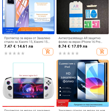
Протектор за екран от Закалено
Антиотразяващо AR защитно
стъкло за Xiaomi 15, Xiaomi 15
фолио за екран iPhone 16 Pro
Pro и Redmi K70 Ultra –
Max
7.47
€
/
14.61 лв
8.74
€
/
17.09 лв
антиотпечатък, HD пълен екран
add_shopping_cart
add_shopping_cart
Протектор за екран от закалено
Закалено стъкло за екран за нов