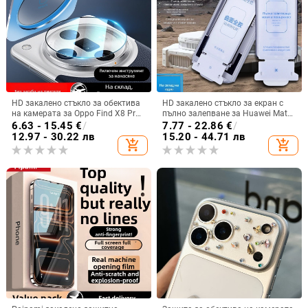
HD закалено стъкло за обектива
HD закалено стъкло за екран с
на камерата за Oppo Find X8 Pro,
пълно залепване за Huawei Mate
Find X8s и Find X7
X7, Mate 70 Pro и Mate 60 Pro
6.63 - 15.45
€
/
7.77 - 22.86
€
/
12.97 - 30.22 лв
15.20 - 44.71 лв
add_shopping_cart
add_shopping_cart