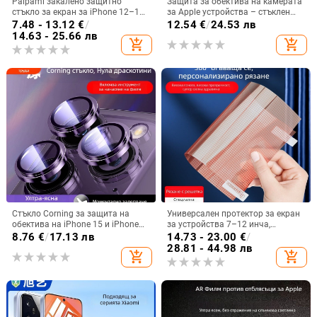
Paipami закалено защитно
Защита за обектива на камерата
стъкло за екран за iPhone 12–17
за Apple устройства – стъклен
Pro Max — предна защита, HD
заден филм, HD яснота,
7.48 - 13.12
€
/
12.54
€
/
24.53 лв
яснота, устойчиво на
съвместимост с Apple
14.63 - 25.66 лв
add_shopping_cart
add_shopping_cart
надраскване
Стъкло Corning за защита на
Универсален протектор за екран
обектива на iPhone 15 и iPhone
за устройства 7–12 инча,
16 Pro Max
самонарязващ се PET предно
8.76
€
/
17.13 лв
14.73 - 23.00
€
/
покритие, HD прозрачност
28.81 - 44.98 лв
add_shopping_cart
add_shopping_cart