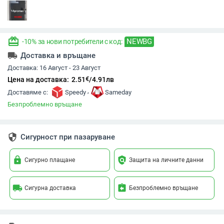
redeem
NEWBG
-10% за нови потребители с код:
local_shipping
Доставка и връщане
Доставка:
16 Август - 23 Август
€
Цена на доставка:
2.51
/
4.91
лв
,
Доставяме с:
Speedy
Sameday
Безпроблемно връщане
security
Сигурност при пазаруване
lock
policy
Сигурно плащане
Защита на личните данни
local_shipping
assignment_return
Сигурна доставка
Безпроблемно връщане