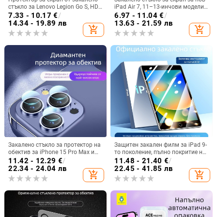
стъкло за Lenovo Legion Go S, HD,
iPad Air 7, 11–13-инчови модели
анти‑синя светлина, с извит ръб
и iPad 10
7.33 - 10.17
€
/
6.97 - 11.04
€
/
14.34 - 19.89 лв
13.63 - 21.59 лв
add_shopping_cart
add_shopping_cart
Закалено стъкло за протектор на
Защитен закален филм за iPad 9-
обектив за iPhone 15 Pro Max и
то поколение, пълно покритие на
iPhone 14 Pro
екрана, модел A2602, HD яснота
11.42 - 12.29
€
/
11.48 - 21.40
€
/
22.34 - 24.04 лв
22.45 - 41.85 лв
add_shopping_cart
add_shopping_cart