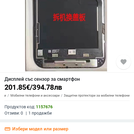
favorite
Дисплей със сензор за смартфон
201.85
€
/
394.78
лв
топи
Мобилни телефони и аксесоари
Защитни протектори за мобилни телефони
Продуктов код:
1157676
Отзиви:
0
|
1
продажби
straighten
Избери модел или размер