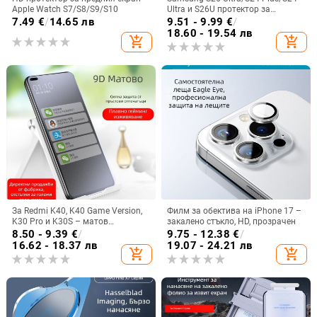
Apple Watch S7/S8/S9/S10
Ultra и S26U протектор за
обектива на камерата –
7.49
€
/
14.65 лв
9.51 - 9.99
€
/
закалено стъкло
18.60 - 19.54 лв
add_shopping_cart
add_shopping_cart
За Redmi K40, K40 Game Version,
Филм за обектива на iPhone 17 –
K30 Pro и K30S – матов
закалено стъкло, HD, прозрачен
протектор за екран от закалено
8.50 - 9.39
€
/
9.75 - 12.38
€
/
стъкло, за целия екран
16.62 - 18.37 лв
19.07 - 24.21 лв
add_shopping_cart
add_shopping_cart