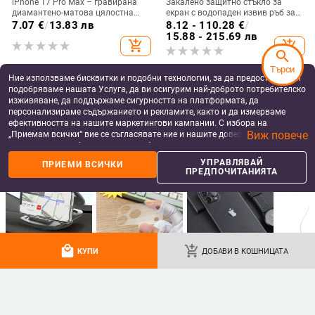
iPhone 17 Pro Max – гравирана
Закалено защитно стъкло за
диамантено-матова цялостна
екран с водопаден извив ръб за
защита за обектива
iPhone 14/15 и iPhone 16 Pro —
7.07
€
/
13.83 лв
8.12 - 110.28
€
/
поверителност, HD яснота,
15.88 - 215.69 лв
add_shopping_cart
add_shopping_cart
прахоустойчиво – Magic Box
search
Търси
Ние използваме бисквитки и подобни технологии, за да предоставяме и
подобряваме нашата Услуга, да ви осигурим най-доброто потребителско
изживяване, да поддържаме сигурността на платформата, да
персонализираме съдържанието и рекламите, както и да измерваме
ефективността на нашите маркетингови кампании. С избора на
Виж повече
„Приемам всички“ вие се съгласявате ние и нашите доверени партньори
да съхраняваме бисквитки и подобни технологии на вашето устройство
за рекламни и аналитични цели. Можете по всяко време да управлявате
УПРАВЛЯВАЙ
ПРИЕМИ ВСИЧКИ
своите предпочитания, като натиснете „Управлявай предпочитанията“.
ПРЕДПОЧИТАНИЯТА
За повече информация, моля, вижте нашата
Политика за защита на
данните
.
HD антиотпечатъчен протектор
Защитно стъкло за екран с анти-
за целия екран от закалено
peep, пълно покритие HD за
стъкло за iPhone 14 Pro Max
iPhone X/XR/XS Max и iPhone
8.56 - 10.66
€
/
9.80 - 15.91
€
/
12/11 Pro
16.74 - 20.85 лв
19.17 - 31.12 лв
local_mall
add_shopping_cart
КУПИ
ДОБАВИ В КОШНИЦАТА
add_shopping_cart
add_shopping_cart