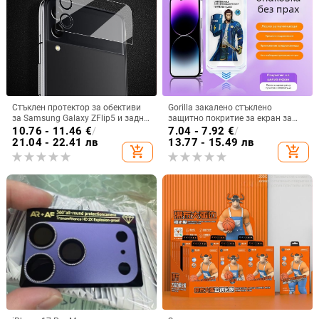
Стъклен протектор за обективи
Gorilla закалено стъклено
за Samsung Galaxy ZFlip5 и задни
защитно покритие за екран за
камери Z Fold4, протектор за
iPhone 16 Pro, антиотпечатък,
10.76 - 11.46
€
/
7.04 - 7.92
€
/
малък дисплей
защита на поверителността,
21.04 - 22.41 лв
13.77 - 15.49 лв
add_shopping_cart
add_shopping_cart
матов финиш за iPhone 15 и 13
Pro