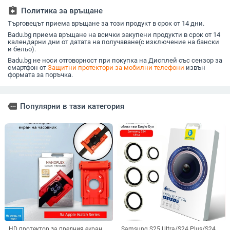
устойчиво на
падане)
assignment_return
Политика за връщане
надраскване
Търговецът приема връщане за този продукт в срок от 14 дни.
Badu.bg приема връщане на всички закупени продукти в срок от 14
календарни дни от датата на получаване(с изключение на бански
и бельо).
Badu.bg не носи отговорност при покупка на Дисплей със сензор за
смартфон от
Защитни протектори за мобилни телефони
извън
формата за поръчка.
more
Популярни в тази категория
HD протектор за предния екран
Samsung S25 Ultra/S24 Plus/S24