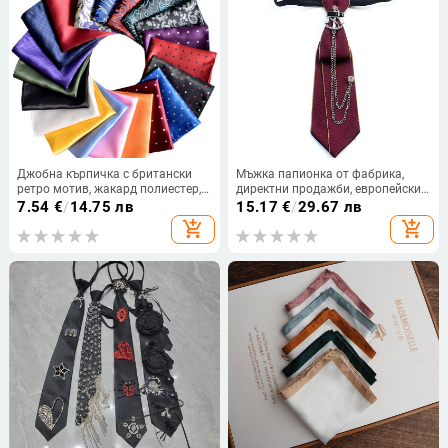
Джобна кърпичка с британски
Мъжка папионка от фабрика,
ретро мотив, жакард полиестер,
директни продажби, европейски
дизайн с координиран мотив,
и американски стил, унисекс,
7.54
€
/
14.75 лв
15.17
€
/
29.67 лв
вечерно облекло
вратовръзка без ръце, дрехи,
add_shopping_cart
add_shopping_cart
деколте, аксесоари, модерни 6*21
см