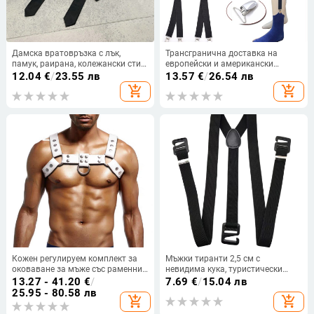
Дамска вратовръзка с лък,
Трансгранична доставка на
памук, раирана, колежански стил,
европейски и американски
стандартна ширина
мъжки ризи, устойчиви на
12.04
€
/
23.55 лв
13.57
€
/
26.54 лв
бръчки, щипка с 3 щипки за
add_shopping_cart
add_shopping_cart
мъжки жартиери, 2,5 см, щанга Y
Кожен регулируем комплект за
Мъжки тиранти 2,5 см с
оковаване за мъже със раменни
невидима кука, туристически
и гръдни презрамки, 4 клипа,
тиранти, бельо, тиранти за
13.27 - 41.20
€
/
7.69
€
/
15.04 лв
нееластичен
туризъм на открито
25.95 - 80.58 лв
add_shopping_cart
add_shopping_cart