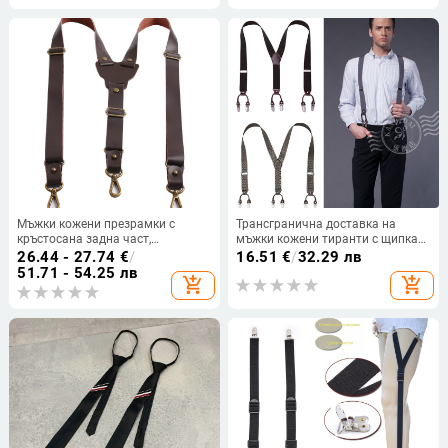
Мъжки кожени презрамки с
Трансгранична доставка на
кръстосана задна част,
мъжки кожени тиранти с щипка
британски стил, ширина 2,5 см,
за презрамка, здрави, за
26.44 - 27.74
€
/
16.51
€
/
32.29 лв
три клипа, регулируема дължина
възрастни, Y-образни, за бизнес
51.71 - 54.25 лв
add_shopping_cart
add_shopping_cart
костюми, британски тиранти с
шест щипки на едро