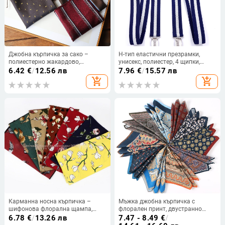
Джобна кърпичка за сако –
H-тип еластични презрамки,
полиестерно жакардово,
унисекс, полиестер, 4 щипки,
флорална шарка, свободен стил,
регулируема дължина
6.42
€
/
12.56 лв
7.96
€
/
15.57 лв
пролет 2025
add_shopping_cart
add_shopping_cart
Карманна носна кърпичка –
Мъжка джобна кърпичка с
шифонова флорална щампа,
флорален принт, двустранно
полиестерна нишка, за
печатена, полиестер, вечерен/
6.78
€
/
13.26 лв
7.47 - 8.49
€
/
възрастни, лято 2023
ежедневен стил, лято 2025