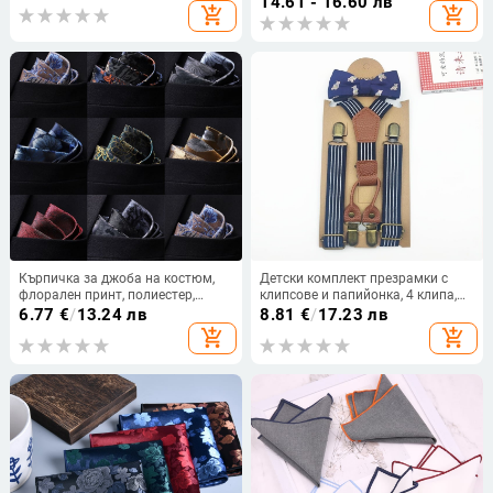
14.61 - 16.60 лв
add_shopping_cart
add_shopping_cart
Кърпичка за джоба на костюм,
Детски комплект презрамки с
флорален принт, полиестер,
клипсове и папийонка, 4 клипа,
подплата от полиестрови влакна,
еластична лента, регулируема
6.77
€
/
13.24 лв
8.81
€
/
17.23 лв
преждово боядисано, печат
дължина, унисекс
add_shopping_cart
add_shopping_cart