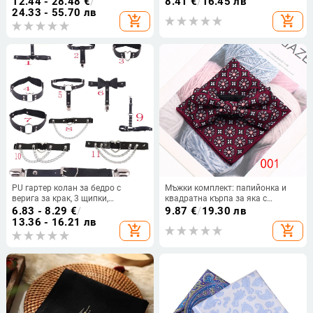
12.44 - 28.48
€
/
8.41
€
/
16.45 лв
бизнес-кежуал стил, британски
лента, компютърна жакардова
24.33 - 55.70 лв
add_shopping_cart
add_shopping_cart
дух, комплект джобна кърпичка
тъкан
за сако, подходящ за подарък
PU гартер колан за бедро с
Мъжки комплект: папийонка и
верига за крак, 3 щипки,
квадратна кърпа за яка с
регулируема дължина, силна
флорален принт – жакардова
6.83 - 8.29
€
/
9.87
€
/
19.30 лв
еластичност
полиестерна прежда
13.36 - 16.21 лв
add_shopping_cart
add_shopping_cart