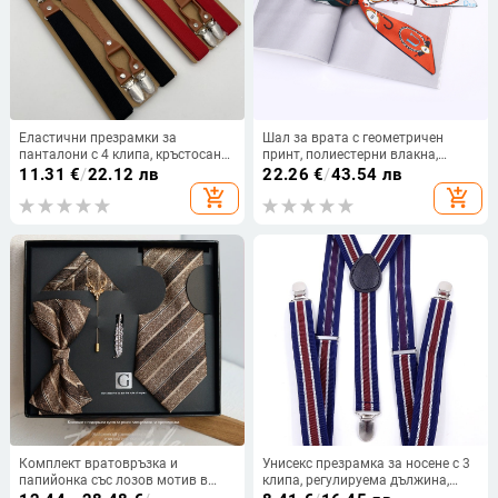
Еластични презрамки за
Шал за врата с геометричен
панталони с 4 клипа, кръстосани,
принт, полиестерни влакна,
полиестер, регулируеми, унисекс
подплата: полиестер, печат,
11.31
€
/
22.12 лв
22.26
€
/
43.54 лв
модерен стил (Марка: Nimei;
add_shopping_cart
add_shopping_cart
Материал: полиестер; Модел:
геометричен; Обработка: печат;
Подплата: полиестер)
Комплект вратовръзка и
Унисекс презрамка за носене с 3
папийонка със лозов мотив в
клипа, регулируема дължина,
топло кафяво за мъже, ретро
кръстосан дизайн, принтована