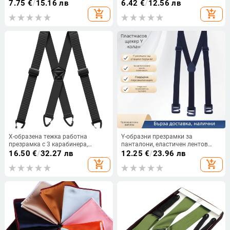
нишки, неформален стил
мъже, модерен стил, проста
7.75
€
/
15.16 лв
6.42
€
/
12.56 лв
опаковка
add_shopping_cart
add_shopping_cart
X-образена тежка работна
Y-образни презрамки за
презрамка с 3 карабинера,
панталони, еластичен лентов
полиестер, регулируема дължина,
материал и пластмасова кука,
16.50
€
/
32.27 лв
12.25
€
/
23.96 лв
силна еластичност
кръстосани презрамки,
add_shopping_cart
add_shopping_cart
регулируема дължина, унисекс за
възрастни, жакардова тъкан