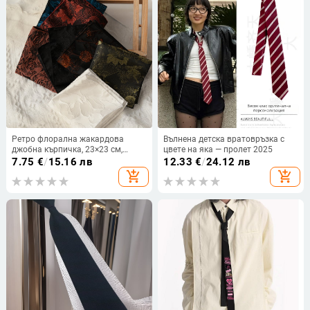
Ретро флорална жакардова
Вълнена детска вратовръзка с
джобна кърпичка, 23×23 см,
цвете на яка — пролет 2025
полиестер, унисекс
7.75
€
/
15.16 лв
12.33
€
/
24.12 лв
add_shopping_cart
add_shopping_cart