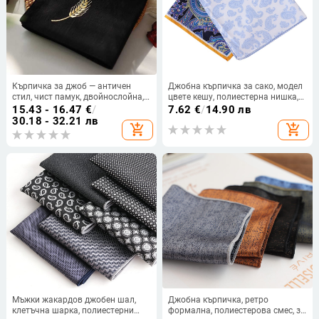
Кърпичка за джоб — античен
Джобна кърпичка за сако, модел
стил, чист памук, двойнослойна,
цвете кешу, полиестерна нишка,
бродирани пшенични колоски,
принтована, стил за свободното
15.43 - 16.47
€
/
7.62
€
/
14.90 лв
бродиран текст
време
30.18 - 32.21 лв
add_shopping_cart
add_shopping_cart
Мъжки жакардов джобен шал,
Джобна кърпичка, ретро
клетъчна шарка, полиестерни
формална, полиестерова смес, за