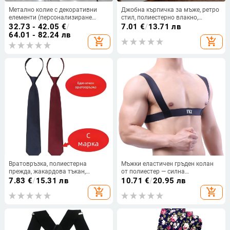
Метално колие с декоративни
Джобна кърпичка за мъже, ретро
елементи (персонализиране
стил, полиестерно влакно,
налично; инкрустирани
едноцветен модел, проста
32.73 - 42.05
€
/
7.01
€
/
13.71 лв
диаманти; модел с панделка;
опаковка
64.01 - 82.24 лв
add_shopping_cart
add_shopping_cart
подплата от полиестер)
Вратовръзка, полиестерна
Мъжки еластичен гръден колан
прежда, жакардова тъкан,
от полиестер — силна
едноцветен зодиакален мотив,
еластичност, без регулиране, за
7.83
€
/
15.31 лв
10.71
€
/
20.95 лв
унисекс административен стил
възрастни мъже, марка Van Kaz,
add_shopping_cart
add_shopping_cart
персонализация налична