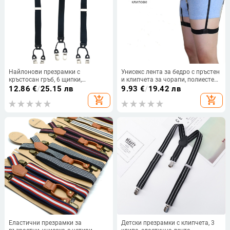
Найлонови презрамки с
Унисекс лента за бедро с пръстен
кръстосан гръб, 6 щипки,
и клипчета за чорапи, полиестер,
регулируеми, еластични, унисекс
6 клипа, регулируема дължина,
12.86
€
/
25.15 лв
9.93
€
/
19.42 лв
силна еластичност
add_shopping_cart
add_shopping_cart
Еластични презрамки за
Детски презрамки с клипчета, 3