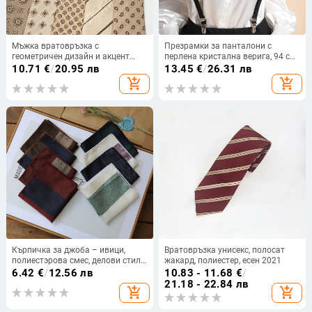
Мъжка вратовръзка с
Презрамки за панталони с
геометричен дизайн и акцент
перлена кристална верига, 94 см,
върху цвете за яка; полиестерни
3 клипа, регулируеми, кръстосани
10.71
€
/
20.95 лв
13.45
€
/
26.31 лв
нишки; стил: мъжки; категория:
add_shopping_cart
add_shopping_cart
вратовръзка.
Кърпичка за джоба – ивици,
Вратовръзка унисекс, полосат
полиестэрова смес, делови стил,
жакард, полиестер, есен 2021
Лято 2022
6.42
€
/
12.56 лв
10.83 - 11.68
€
/
21.18 - 22.84 лв
add_shopping_cart
add_shopping_cart