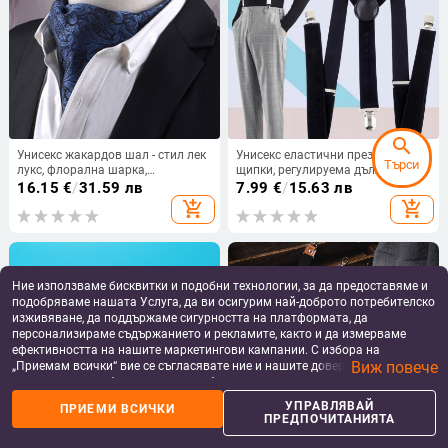
search
Унисекс жакардов шал - стил лек
Унисекс еластични презрамки, 3
Търси
лукс, флорална шарка,
щипки, регулируема дължина,
полиестерни нишки, Meisin Nalai
силна еластичност, кръстосан
16.15
€
/
31.59 лв
7.99
€
/
15.63 лв
гръб
add_shopping_cart
add_shopping_cart
Ние използваме бисквитки и подобни технологии, за да предоставяме и
подобряваме нашата Услуга, да ви осигурим най-доброто потребителско
изживяване, да поддържаме сигурността на платформата, да
персонализираме съдържанието и рекламите, както и да измерваме
ефективността на нашите маркетингови кампании. С избора на
Виж повече
„Приемам всички“ вие се съгласявате ние и нашите доверени партньори
да съхраняваме бисквитки и подобни технологии на вашето устройство
за рекламни и аналитични цели. Можете по всяко време да управлявате
УПРАВЛЯВАЙ
ПРИЕМИ ВСИЧКИ
своите предпочитания, като натиснете „Управлявай предпочитанията“.
ПРЕДПОЧИТАНИЯТА
За повече информация, моля, вижте нашата
Политика за защита на
данните
.
Дантелен гартер колан със
Американска ретро катарама за