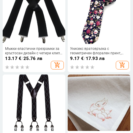
Мъжки еластични презрамки за
Унисекс вратовръзка с
кръстосан дизайн с четири клипа,
геометричен флорален принт,
регулируеми, Computer Jacquard
полиестер-сатен, пролет 2024
13.17
€
/
25.76 лв
9.17
€
/
17.93 лв
тъкан
add_shopping_cart
add_shopping_cart