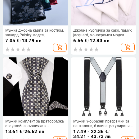
Мъжка джобна кърпа за костюм,
Джобна кърпичка за сако, памук,
жакард Paisley модел,
jacquard, монохромен модел
полиестерна прежда, стил за
7.05
€
/
13.79 лв
6.56
€
/
12.83 лв
сгъване, зима 2025
add_shopping_cart
add_shopping_cart
Мъжки комплект за вратовръзка
Мъжки Y-образни презрамки за
със джобна кърпичка и
панталони, 6 клипа, регулирани,
маншетни копчета, 3 части,
еластична лента от полиестер,
13.61
€
/
26.62 лв
17.49 - 22.36
€
/
жакард полиестер, каре
силна еластичност, 3.5x120
34.21 - 43.73 лв