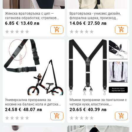
Женска вратовръзка с цип —
Вратовръзка - унисекс дизайн,
сатенова обработка; стрелков
флорална шарка, произход
стил; дизайн с цип; полиестерно
Шантвеи
6.85
€
/
13.40 лв
14.06
€
/
27.50 лв
влакно; подплата полиестерна
add_shopping_cart
add_shopping_cart
Универсална презрамка за
Мъжки презрамки за панталони с
носене на баланс кола и детска
четири куки, еластични,
количка – регулируема дължина,
кръстосан дизайн, регулируема
24.58
€
/
48.07 лв
20.65
€
/
40.39 лв
пластмаса + полиестер, унисекс
дължина, полиестер и еластан
add_shopping_cart
add_shopping_cart