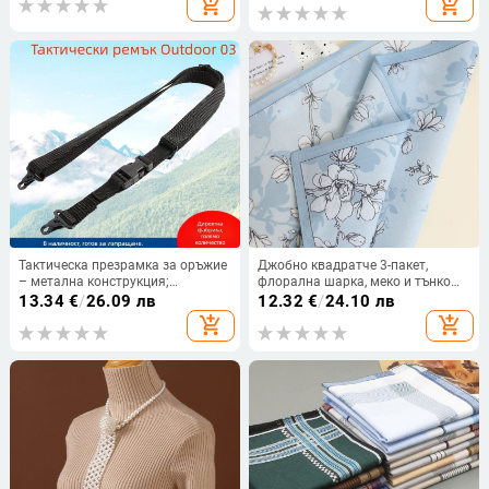
add_shopping_cart
add_shopping_cart
Тактическа презрамка за оръжие
Джобно квадратче 3-пакет,
– метална конструкция;
флорална шарка, меко и тънко
регулируема дължина; унисекс за
(Готова наличност; Материал:
13.34
€
/
26.09 лв
12.32
€
/
24.10 лв
възрастни; Производствен
сплав; Година/сезон: пролет
add_shopping_cart
add_shopping_cart
процес: термална субламинация,
2025; Обработка: Друго)
компютърен жакард, ситопечат;
Възможност за персонализация