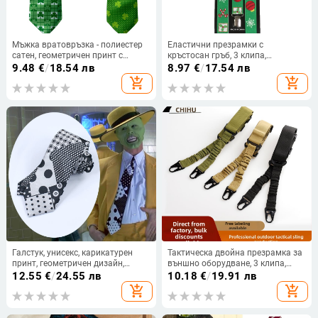
Мъжка вратовръзка - полиестер
Еластични презрамки с
сатен, геометричен принт с
кръстосан гръб, 3 клипа,
детелинови листа, стрелковиден
регулируема дължина, силна
9.48
€
/
18.54 лв
8.97
€
/
17.54 лв
стил, пролет 2025
еластичност, материал 70% гума
add_shopping_cart
add_shopping_cart
+ 30% полиестер
Галстук, унисекс, карикатурен
Тактическа двойна презрамка за
принт, геометричен дизайн,
външно оборудване, 3 клипа,
жаккардова полиестер-сатен
регулируема дължина, силна
12.55
€
/
24.55 лв
10.18
€
/
19.91 лв
тъкан
еластичност, кръстосана
add_shopping_cart
add_shopping_cart
употреба