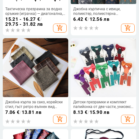
Тактическа презрамка за водно
Джобна кърпичка с ивици,
оръжие (играчка) — диагонална,
полиестер, полиестерна
2-точкова, унисекс, регулируема
подплата, модерен стил
15.21 - 16.27
€
/
6.42
€
/
12.56 лв
дължина
29.75 - 31.82 лв
add_shopping_cart
add_shopping_cart
Джобна кърпа за сако, корейски
Детски презрамки и комплект
стил, гъст ретро вълнен вид
папийонка от две части, унисекс,
(Материал: полиестерна прежда;
еластична лента, регулируема
7.06
€
/
13.81 лв
8.13
€
/
15.90 лв
Стил: вълнен; Сезон: Лято 2023;
дължина, 3 щипки, кръстосан
add_shopping_cart
add_shopping_cart
Опаковка: на едро)
дизайн