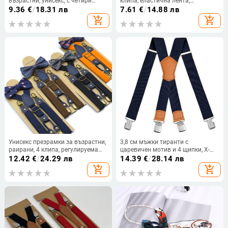
възрастни, унисекс, с четири
клипа, еластична лента,
клипа, регулируеми, кръстосани
регулируема дължина, унисекс
9.36
€
/
18.31 лв
7.61
€
/
14.88 лв
add_shopping_cart
add_shopping_cart
Унисекс презрамки за възрастни,
3,8 см мъжки тиранти с
раирани, 4 клипа, регулируема
царевичен мотив и 4 щипки, X-
дължина, здрави щипки,
образни, унисекс регулируеми
12.42
€
/
24.29 лв
14.39
€
/
28.14 лв
жакардов принт, есен 2024
тиранти за работно облекло
add_shopping_cart
add_shopping_cart