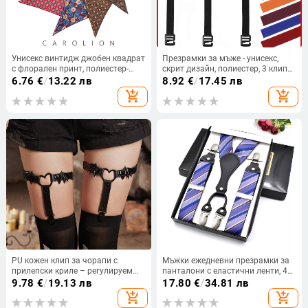
Унисекс винтидж джобен квадрат
Презрамки за мъже - унисекс,
с флорален принт, полиестер-
скрит дизайн, полиестер, 3 клипа,
сатен, печат
регулируема дължина, силна
6.76
€
/
13.22 лв
8.92
€
/
17.45 лв
еластичност
add_shopping_cart
add_shopping_cart
PU кожен клип за чорапи с
Мъжки ежедневни презрамки за
прилепски криле – регулируем
панталони с еластични ленти, 4
дължина, 2 клипа, силна
клипа, кръстосан гръб,
9.78
€
/
19.13 лв
17.80
€
/
34.81 лв
еластичност, за жени
регулируема дължина, полиестер
add_shopping_cart
add_shopping_cart
+ гумирана лента