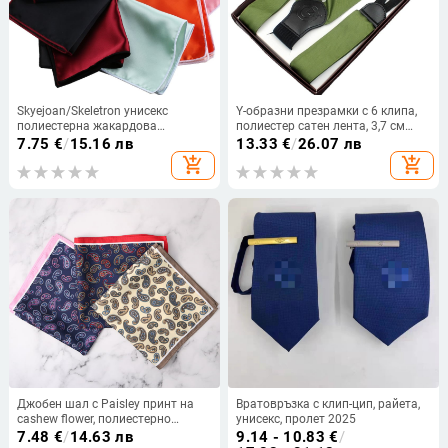
Skyejoan/Skeletron унисекс
Y-образни презрамки с 6 клипа,
полиестерна жакардова
полиестер сатен лента, 3,7 см
монохромна джобна кърпа за
ширина, регулируеми, кръстосани
7.75
€
/
15.16 лв
13.33
€
/
26.07 лв
възрастни, стил за свободното
add_shopping_cart
add_shopping_cart
време
Джобен шал с Paisley принт на
Вратовръзка с клип-цип, райета,
cashew flower, полиестерно
унисекс, пролет 2025
влакно, стил Leisure, печат
7.48
€
/
14.63 лв
9.14 - 10.83
€
/