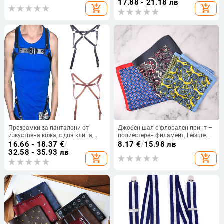
17.88 - 21.18 лв
add_shopping_cart
add_shopping_cart
Презрамки за панталони от
Джобен шал с флорален принт –
изкуствена кожа, с два клипа,
полиестерен филамент, Leisure
регулируема дължина, унисекс,
стил, печат, Spring 2024
16.66 - 18.37
€
/
8.17
€
/
15.98 лв
марка AX
32.58 - 35.93 лв
add_shopping_cart
add_shopping_cart