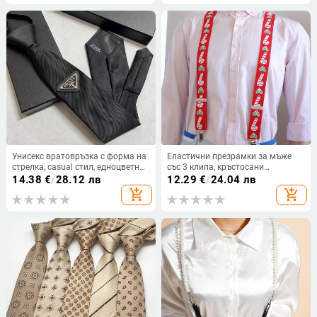
Унисекс вратовръзка с форма на
Еластични презрамки за мъже
стрелка, casual стил, едноцветна,
със 3 клипа, кръстосани
подплата от плат,
презрамки, регулируеми,
14.38
€
/
28.12 лв
12.29
€
/
24.04 лв
електроплакиране, подходяща за
полиестер и ластик, унисекс
add_shopping_cart
add_shopping_cart
работа и официални случаи,
произход Гуанджу, есен 2024