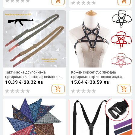
add_shopping_cart
add_shopping_cart
Тактическа двупойнена
Кожен корсет със звездна
презрамка за оръжие, нейлонов
презрамка, кръстосана задна
ремък, акценти от естествена
част, регулируема дължина,
10.39
€
/
20.32 лв
15.64
€
/
30.59 лв
телешка кожа, 3 клипа,
пиново закопчаване
add_shopping_cart
add_shopping_cart
регулируема дължина, унисекс