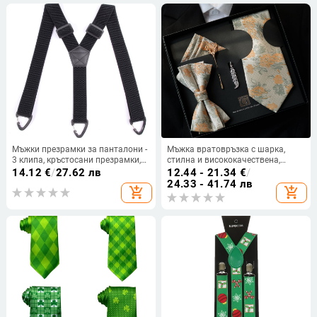
Мъжки презрамки за панталони -
Мъжка вратовръзка с шарка,
3 клипа, кръстосани презрамки,
стилна и висококачествена,
регулируема дължина, силна
ретро бизнес елегантност,
14.12
€
/
27.62 лв
12.44 - 21.34
€
/
еластичност, жакардова тъкан с
комплект вратовръзка и
24.33 - 41.74 лв
add_shopping_cart
add_shopping_cart
шарка кукуруза
кърпичка за джоб, подаръчна
кутия