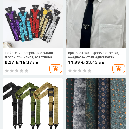
Пайетени презрамки с рибни
Вратовръзка – форма стрелка,
люспи, три клипа, еластична
ежедневен стил, едноцветен
лента, кръстосани за сценични
модел, унисекс.
8.37
€
/
16.37 лв
11.99
€
/
23.45 лв
изпълнения, за възрастни
add_shopping_cart
add_shopping_cart