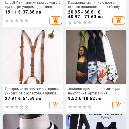
kaidvll Y-тип мъжки презрамки с 6
Карманна кърпичка с древен
щипки, регулирама дължина,
стил за попиване на пот (Ready
кръстосани презрамки, силна
stock, Unique, Adult, Spring 2025)
19.11
€
/
37.38 лв
20.95 - 36.61
€
/
еластичност
40.97 - 71.60 лв
add_shopping_cart
add_shopping_cart
Презрамки за рамене със щипки,
Забавна щампована имитация
унисекс, за възрастни, 4 щипки,
на коприна, артистична
сплавни клип-щипки, сублимация
вратовръзка за мъже,
27.91
€
/
54.59 лв
9.52
€
/
18.62 лв
универсална, модерна,
add_shopping_cart
add_shopping_cart
ежедневна, юпи, черно-синя,
ръчно вързана вратовръзка