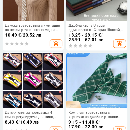
Дамска вратовръзка с имитация
Джобна кърпа Unique,
на перли, ръчно тъкана модна
вдъхновена от Стария Шанхай,
вратовръзка тип риза, малка
за възрастни, пролет 2025
10.49
€
/
20.52 лв
13.25 - 29.15
€
/
вратовръзка с перли за четири
25.91 - 57.01 лв
add_shopping_cart
add_shopping_cart
сезона
Детски клип за презрамки, 4
Комплект вратовръзка с
клипа, регулируема дължина,
кърпичка за джоба и ръкавни
силна еластичност, кръстосани
копчета, модел на ивици,
8.43
€
/
16.49 лв
9.15 - 11.40
€
/
презрамки, унисекс
полиестер-сатен
17.90 - 22.30 лв