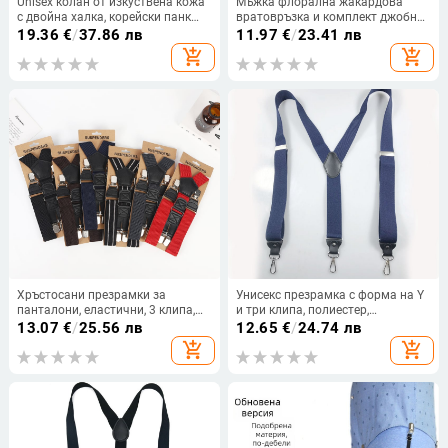
Unisex колан от изкуствена кожа
Мъжка флорална жакардова
с двойна халка, корейски панк
вратовръзка и комплект джобна
стил, регулируема дължина
кърпичка, стандартна ширина,
19.36
€
/
37.86 лв
11.97
€
/
23.41 лв
полиестерна прежда, флорален
add_shopping_cart
add_shopping_cart
мотив
Хръстосани презрамки за
Унисекс презрамка с форма на Y
панталони, еластични, 3 клипа,
и три клипа, полиестер,
регулируема дължина, унисекс за
регулируема дължина
13.07
€
/
25.56 лв
12.65
€
/
24.74 лв
възрастни
add_shopping_cart
add_shopping_cart