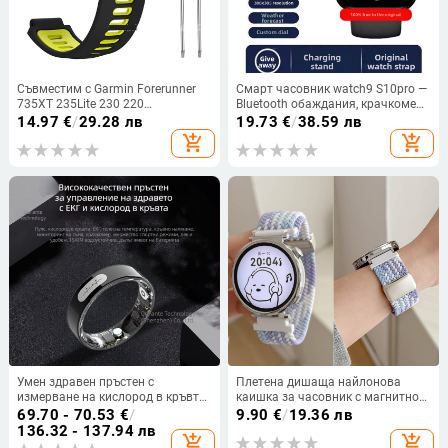
Съвместим с Garmin Forerunner
Смарт часовник watch9 S10pro —
735XT 235Lite 230 220
Bluetooth обаждания, крачкомер,
силиконова каишка за часовник,
мониторинг на сърдечния ритъм,
14.97
€
/
29.28 лв
19.73
€
/
38.59 лв
свързващ винт
SpO2 и мониторинг на съня
add_shopping_cart
add_shopping_cart
Умен здравен пръстен с
Плетена дишаща найлонова
измерване на кислород в кръвта,
каишка за часовник с магнитно
кръвна захар, кръвно налягане,
копче за Huawei GT4/GT5,
69.70 - 70.53
€
/
9.90
€
/
19.36 лв
ЕКГ, сърдечен ритъм, телесна
Watch5/Watch4/Watch3/Watch2
136.32 - 137.94 лв
add_shopping_cart
add_shopping_cart
температура, мониторинг на
Pro и GT6