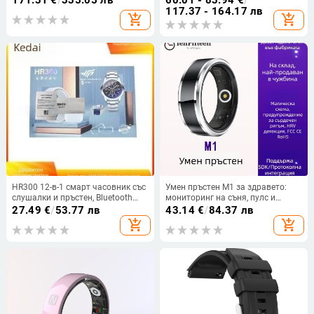
водоустойчив, полимерна
117.37 - 164.17 лв
add_shopping_cart
add_shopping_cart
батерия, захранване чрез Type-C
HR300 12-в-1 смарт часовник със
Умен пръстен M1 за здравето:
слушалки и пръстен, Bluetooth
мониторинг на съня, пулс и
разговори, мониторинг на
кислород в кръвта, водоустойчив
27.49
€
/
53.77 лв
43.14
€
/
84.37 лв
сърдечната честота и здравето
до 5 ATM, мултифункционален
add_shopping_cart
add_shopping_cart