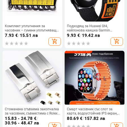
Комплект уплътнения за
Подходящ за Huawei Gt4,
часовник – гумени уплътняващи
найлонова каишка Garmin
пръстени за задна капачка и
Jiaming 155 265, тактическа
7.93
€
/
15.51 лв
9.93
€
/
19.42 лв
долен капак, в кутия
найлонова каишка с велкро за
add_shopping_cart
add_shopping_cart
Samsung.
Стоманена сгъваема закопчалка
Смарт часовник със слот за
за часовник, съвместима с Rolex
карта, водоустойчив IPS екран,
Daytona, Submariner, Yacht-Master
Android съвместим, живот на
15.83 - 24.78
€
/
80.69
€
/
157.82 лв
и Explorer, 16 мм
батерията под 7 дни
30.96 - 48.47 лв
add_shopping_cart
add_shopping_cart