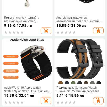
Пръстен с открит дизайн,
Android навигационен
вдъхновен от Aeri-chan,
автомобилен DVR с GPS антена,
минималистичен и универсален
сателитно позициониране и
9.16
€
/
17.92 лв
15.88
€
/
31.06 лв
траектория на шофиране
add_shopping_cart
add_shopping_cart
Apple Watch10 Apple Watch
Подходящ за Samsung Watch
Stretch Nylon Strap Ultra Stainless
Huawei Gt3 22mm Универсална
Steel Strap закопчалка за
силиконова кожена каишка за
16.38
€
/
32.04 лв
8.11
€
/
15.86 лв
Crossover
бързо освобождаване от кожа и
add_shopping_cart
add_shopping_cart
силиконова каишка за уши