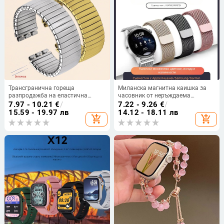
Трансгранична гореща
Миланска магнитна каишка за
разпродажба на еластична
часовник от неръждаема
каишка от неръждаема стомана
стомана Gt6 22 мм, подходяща
7.97 - 10.21
€
/
7.22 - 9.26
€
/
за Swatch, еластична каишка за
за Huawei Watch 54, Samsung
15.59 - 19.97 лв
14.12 - 18.11 лв
add_shopping_cart
add_shopping_cart
часовник Swatch 17 мм 20 мм
Xiaomi S4, Garmin