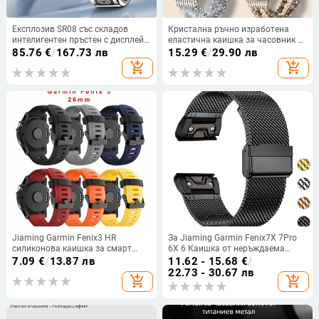
Експлозив SR08 със складов
Кристална ръчно изработена
интелигентен пръстен с дисплей,
еластична каишка за часовник с
сензорен интелигентен пръстен,
мъниста от черен камък за
85.76
€
/
167.73 лв
15.29
€
/
29.90 лв
пръстен за измерване на пулса,
Applewatch на едро
add_shopping_cart
add_shopping_cart
кръв и кислород, пръстен за сън
Jiaming Garmin Fenix3 HR
За Jiaming Garmin Fenix7X 7Pro
силиконова каишка за смарт
6X 6 Каишка от неръждаема
часовник, аксесоари за пулсомер,
стомана с метален скок Milanese
7.09
€
/
13.87 лв
11.62 - 15.68
€
/
спортна каишка
22.73 - 30.67 лв
add_shopping_cart
add_shopping_cart