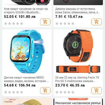
Нов смарт часовник за спорт на
Дебела каишка от естествена
открито S320B с Bluetooth
кожа Dahai, обикновена, личи, за
разговори, спортен часовник с
Huawei Watch2Pro Watch 20/22
52.05
€
/
101.80 лв
7.91
€
/
15.47 лв
компас, водоустойчив 3ATM
add_shopping_cart
add_shopping_cart
Детски смарт часовник M003:
26 мм 22 мм за Jiaming Fenix 7X
камера, видео, музика, истории и
Pro 6X 5 Найлонова каишка
игри, фенерче, учене на думи,
Двусекционна велкро каишка за
54.68
€
/
106.94 лв
23.70
€
/
46.35 лв
аларма, спортна гривна
гривна
add_shopping_cart
add_shopping_cart