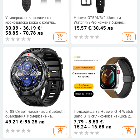
Универсален часовник от
Huawei GT5/4/3/2 46mm и
крокодилска кожа с кръгла
Watch4/3Pro кожена бизнес
каишка от истинска крокодилска
презрамка за часовник, 22mm, за
30.09 - 36.19
€
/
15.57
€
/
30.45 лв
кожа и производители на едро на
мъже
58.85 - 70.78 лв
add_shopping_cart
add_shopping_cart
склад
KT88 Смарт часовник с Bluetooth
Подходяща за Huawei GT4 Watch
обаждания, измерване на
Band GT3 силиконова каишка 22
сърдечния ритъм и нивото на
мм опционална TPU кожена
49.21
€
/
96.25 лв
7.79 - 8.53
€
/
кислород в кръвта, външен
сгъваема катарама Crazy Horse,
15.24 - 16.68 лв
add_shopping_cart
add_shopping_cart
компас и множество спортни
адаптивна каишка за Apple
режими (7–14 дни живот на
Watch
батерията; водоустойчив; IPS