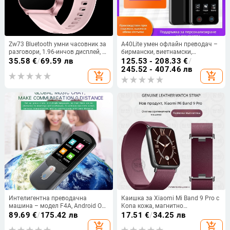
Zw73 Bluetooth умни часовник за
A40Lite умен офлайн преводач –
разговори, 1.96-инчов дисплей, AI
бирмански, виетнамски,
гласов асистент, мониторинг на
персийски, уйгурски; Android;
35.58
€
/
69.59 лв
125.53 - 208.33
€
/
кислород в кръвта, измерване на
Bluetooth; обхват 10 м
245.52 - 407.46 лв
add_shopping_cart
add_shopping_cart
сърдечен ритъм, кръвно
налягане, проследяване на съня,
силиконов каишка, квадратен
циферблат
Интелигентна преводачна
Каишка за Xiaomi Mi Band 9 Pro с
машина – модел F4A, Android OS,
Kona кожа, магнитно
Bluetooth, 10 m безжична
закопчаване, NFC, спортен стил,
89.69
€
/
175.42 лв
17.51
€
/
34.25 лв
дистанция, управление чрез
унисекс
add_shopping_cart
add_shopping_cart
бутон и тъчскрийн