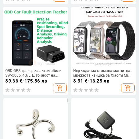
в кръвта, следене на съня, броене
на крачки
OBD GPS тракер за автомобили
Неръждаема стомана магнитна
SW-C005, 4G/LTE, точност на
мрежеста каишка за Xiaomi Mi
позициониране 5–15 m,
Band 8/9 Pro, миланезен стил
89.66
€
/
175.36 лв
8.31
€
/
16.25 лв
захранване чрез OBD интерфейс,
add_shopping_cart
add_shopping_cart
аларми: вибрация, загуба на
захранване, геозона, превишена
скорост