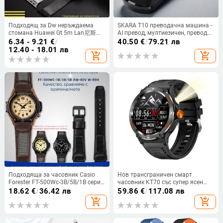
Подходящ за Dw неръждаема
SKARA T10 преводачна машина -
стомана Huawei Gt 5m Lan尼斯
AI превод, мултиезичен, превод
мрежеста каишка Apple iWatch
по снимка, Bluetooth 10m,
6.34 - 9.21
€
/
40.50
€
/
79.21 лв
единична/двойна катарама 04
съвместим с Android и iOS
12.40 - 18.01 лв
add_shopping_cart
add_shopping_cart
линия каишка за часовник
Подходяща за часовник Casio
Нов трансграничен смарт
Forester FT-500Wc-3B/5B/1B серия,
часовник KT70 със супер ясен
мека каишка от естествена кожа,
екран 360*360 пиксела, пулс,
18.62
€
/
36.42 лв
59.86
€
/
117.08 лв
първи слой, телешка кожа.
кръв, кислород, кръвно налягане
add_shopping_cart
add_shopping_cart
1,53 инча