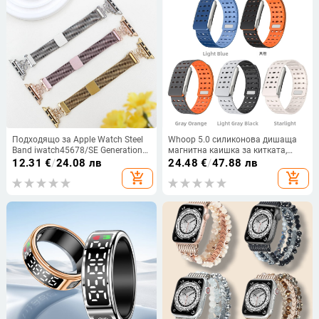
Подходящо за Apple Watch Steel
Whoop 5.0 силиконова дишаща
Band iwatch45678/SE Generation
магнитна каишка за китката,
Smart Watch Band Нова магнитна
съвместима с Whoop 5.0, тегло 34
12.31
€
/
24.08 лв
24.48
€
/
47.88 лв
регулируема каишка 38/42
g
add_shopping_cart
add_shopping_cart