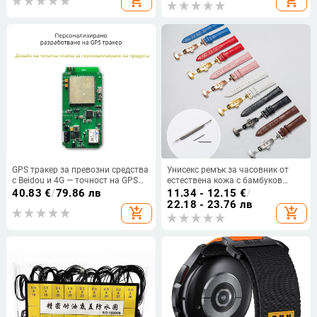
add_shopping_cart
add_shopping_cart
2M, живот на батерията 800 ч
GPS тракер за превозни средства
Унисекс ремък за часовник от
с Beidou и 4G — точност на GPS
естествена кожа с бамбуков
1–10 м; множество алармени
модел и катарама тип пеперуда,
40.83
€
/
79.86 лв
11.34 - 12.15
€
/
режими; автомобилно
опаковка 50 бр.
22.18 - 23.76 лв
add_shopping_cart
add_shopping_cart
захранване; антена вградена или
външна; карти Baidu, Google,
Amap, Tencent