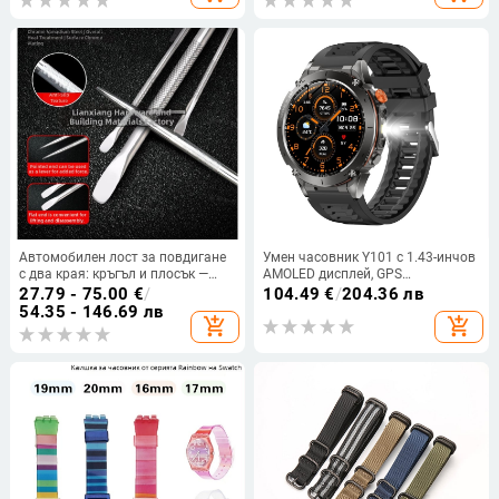
Автомобилен лост за повдигане
Умен часовник Y101 с 1.43-инчов
с два края: кръгъл и плосък —
AMOLED дисплей, GPS
многофункционален усилващ
позициониране, барометричен
27.79 - 75.00
€
/
104.49
€
/
204.36 лв
лост
компас, водоустойчив до 30 м и
54.35 - 146.69 лв
add_shopping_cart
add_shopping_cart
живот на батерията 7–14 дни