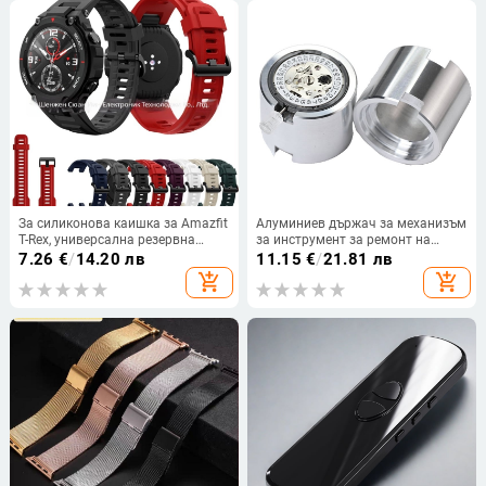
За силиконова каишка за Amazfit
Алуминиев държач за механизъм
T-Rex, универсална резервна
за инструмент за ремонт на
каишка за тиранозавър рекс
часовници NH35NH36 2824 2892
7.26
€
/
14.20 лв
11.15
€
/
21.81 лв
Huami A1918.
8215
add_shopping_cart
add_shopping_cart