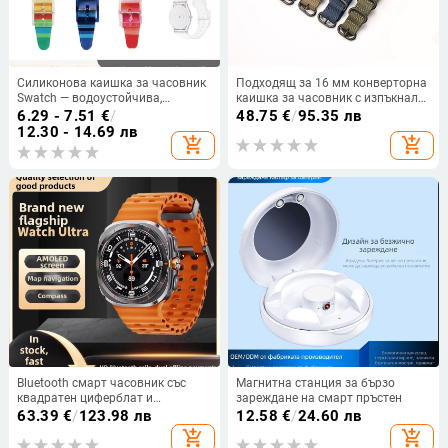
Силиконова каишка за часовник
Подходящ за 16 мм конверторна
Swatch — водоустойчива,
каишка за часовник с изпъкнал
материал: силикон, код на
интерфейс
6.29 - 7.51
€
/
48.75
€
/
95.35 лв
продукта: Strap, марка: Qifulong,
GA100/120/g8900GD100/120,
12.30 - 14.69 лв
add_shopping_cart
add_shopping_cart
Зима 2023
плетена найлонова каишка.
Bluetooth смарт часовник със
Магнитна станция за бързо
квадратен циферблат и
зареждане на смарт пръстен
силиконова каишка; мониторинг
63.39
€
/
123.98 лв
12.58
€
/
24.60 лв
на сърдечния ритъм, измерване
add_shopping_cart
add_shopping_cart
на кръвното налягане, кислород