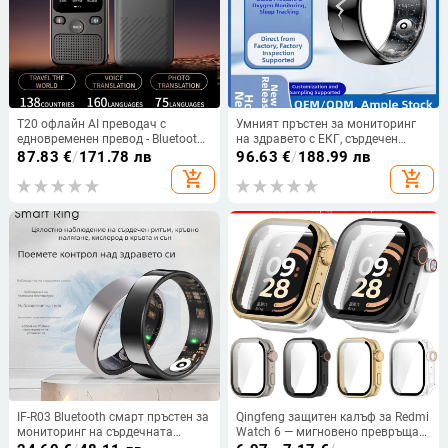
T20 офлайн AI преводач с
Умният пръстен за мониторинг
едновременен превод - Bluetooth,
на здравето с ЕКГ, сърдечен
Android OS, обхват до 10 м
ритъм, кислород в кръвта,
87.83
€
/
171.78 лв
96.63
€
/
188.99 лв
следене на съня и Bluetooth
add_shopping_cart
add_shopping_cart
IF-R03 Bluetooth смарт пръстен за
Qingfeng защитен калъф за Redmi
мониторинг на сърдечната
Watch 6 — мигновено превръща
честота, настроението, кислород
часовника в Apple Ultra