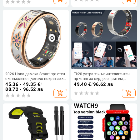
2026 Нова дамска Smart пръстен
Tk20 ултра тънък интелигентен
със емалено цветово покритие за
пръстен за сърдечен ритъм,
здравословен мониторинг: пулс,
кислород в кръвта и мониторинг
45.36 - 49.35
€
/
49.40
€
/
96.62 лв
кислород в кръвта, сън и крачки
на съня
88.72 - 96.52 лв
add_shopping_cart
add_shopping_cart