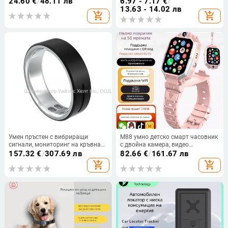
24.60
€
/
48.11 лв
6.97 - 7.17
€
/
в кръвта и съня
интегриран калъф
13.63 - 14.02 лв
add_shopping_cart
add_shopping_cart
Умен пръстен с вибриращи
M88 умно детско смарт часовник
сигнали, мониторинг на кръвната
с двойна камера, видео
захар, сърдечен ритъм и
повикване, позициониране,
157.32
€
/
307.69 лв
82.66
€
/
161.67 лв
кислород в кръвта, мониторинг
водоустойчив, слот за SIM карта
add_shopping_cart
add_shopping_cart
на стреса, здравословен сън,
докосване за превъртане на
страници и дистанционно
заснемане.