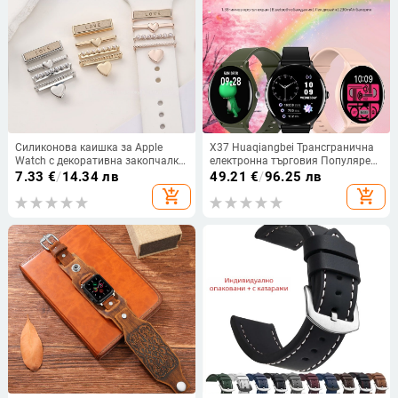
Силиконова каишка за Apple
X37 Huaqiangbei Трансгранична
Watch с декоративна закопчалка
електронна търговия Популярен
в форма на сърце (универсална
частен модел Водоустойчив
7.33
€
/
14.34 лв
49.21
€
/
96.25 лв
съвместимост)
плувен Bluetooth разговор
add_shopping_cart
add_shopping_cart
Спортен кръгъл екран Смарт
часовник X37