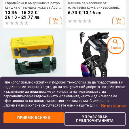
Европейска и американска ретро
Каишка за часовник от
каишка от телешка кожа за Apple
естествена кожа, универсални
Watch, каишка за Iwatch,
ширини 18–24 мм, унисекс, с
13.36 - 15.22
€
/
6.73
€
/
13.16 лв
естествена кожа, висок клас,
изрязани краища, сребърна или
26.13 - 29.77 лв
add_shopping_cart
add_shopping_cart
Premium Sense
черна катарама
search
Търси
Ние използваме бисквитки и подобни технологии, за да предоставяме и
подобряваме нашата Услуга, да ви осигурим най-доброто потребителско
2068 инструмент за премахване
D8Pro смарт часовник Bluetooth
изживяване, да поддържаме сигурността на платформата, да
на метална каишка, многопинов
разговори 2 в 1 Bluetooth
персонализираме съдържанието и рекламите, както и да измерваме
нож за часовници, сребристо-
слушалки 2"
6.70 - 7.43
€
/
70.93 - 71.47
€
/
ефективността на нашите маркетингови кампании. С избора на
червен, зелен, инструмент за
13.10 - 14.53 лв
138.73 - 139.78 лв
Виж повече
„Приемам всички“ вие се съгласявате ние и нашите доверени партньори
add_shopping_cart
add_shopping_cart
премахване на секции от каишка
да съхраняваме бисквитки и подобни технологии на вашето устройство
за часовник, инструмент за
за рекламни и аналитични цели. Можете по всяко време да управлявате
ремонт на часовници
УПРАВЛЯВАЙ
ПРИЕМИ ВСИЧКИ
home
apps
shopping_basket
person
своите предпочитания, като натиснете „Управлявай предпочитанията“.
ПРЕДПОЧИТАНИЯТА
За повече информация, моля, вижте нашата
Политика за защита на
Начало
Категории
Кошница
Профил
данните
.