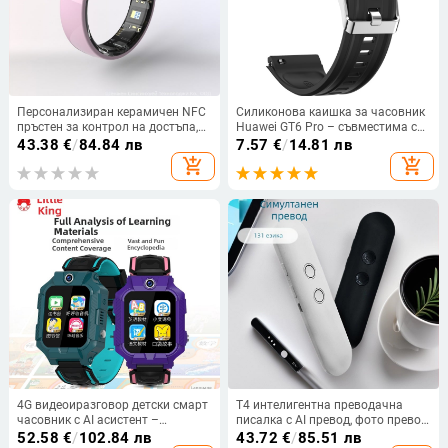
Персонализиран керамичен NFC
Силиконова каишка за часовник
пръстен за контрол на достъпа,
Huawei GT6 Pro – съвместима с
мониторинг на сърдечна честота
Huawei Watch GT6 Pro, 15 g,
43.38
€
/
84.84 лв
7.57
€
/
14.81 лв
и кислород в кръвта,
щифтово закопчаване, пусната
add_shopping_cart
add_shopping_cart
дистанционно наблюдение на
през 2025 г.
здравето
4G видеоиразговор детски смарт
T4 интелигентна преводачна
часовник с AI асистент –
писалка с AI превод, фото превод,
проследяване на
запис и синхронен превод,
52.58
€
/
102.84 лв
43.72
€
/
85.51 лв