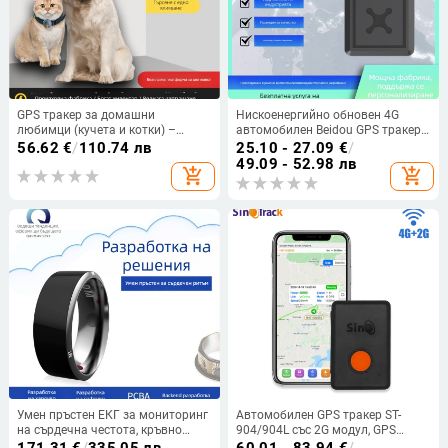
GPS тракер за домашни
Нискоенергийно обновен 4G
любимци (кучета и котки) –
автомобилен Beidou GPS тракер,
прецизност 5 м, IP67
преносим, с мощно магнитно
56.62
€
/
110.74 лв
25.10 - 27.09
€
/
водоустойчив, до 25 дни живот
закрепване, точно
49.09 - 52.98 лв
add_shopping_cart
add_shopping_cart
на батерията, аларми при
позициониране и проследяване
изключване, мобилен аларм и
на траектория
ограда, електронна ограда,
офлайн карта и проследяване на
траектория
Умен пръстен ЕКГ за мониторинг
Автомобилен GPS тракер ST-
на сърдечна честота, кръвно
904/904L със 2G модул, GPS
налягане и пулс
точност <10 m, IPX5
171.31
€
/
335.05 лв
60.01 - 83.94
€
/