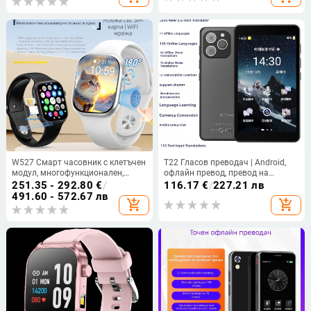
съня и активността
W527 Смарт часовник с клетъчен
T22 Гласов преводач | Android,
модул, многофункционален,
офлайн превод, превод на
Bluetooth, възможност за сваляне
снимки, гласов превод, безжично
251.35 - 292.80
€
/
116.17
€
/
227.21 лв
на приложения
до 10 м
491.60 - 572.67 лв
add_shopping_cart
add_shopping_cart