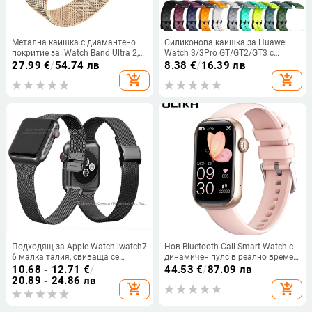
Метална каишка с диамантено
Силиконова каишка за Huawei
покритие за iWatch Band Ultra 2,
Watch 3/3Pro GT/GT2/GT3 с
неръждаема стомана S
футболен мотив, силиконова
27.99
€
/
54.74 лв
8.38
€
/
16.39 лв
лента 20/22
add_shopping_cart
add_shopping_cart
Подходящ за Apple Watch iwatch7
Нов Bluetooth Call Smart Watch с
6 малка талия, свиваща се
динамичен пулс в реално време,
неръждаема стомана 45/41 мм,
многофункционална спортна
10.68 - 12.71
€
/
44.53
€
/
87.09 лв
каишка Milan SE метален колан
умна гривна за женско здраве
20.89 - 24.86 лв
add_shopping_cart
add_shopping_cart