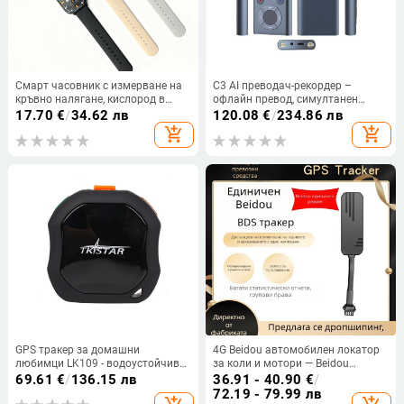
Смарт часовник с измерване на
C3 AI преводач-рекордер –
кръвно налягане, кислород в
офлайн превод, симултанен
кръвта, сърдечен ритъм,
превод, Windows OS, Bluetooth,
17.70
€
/
34.62 лв
120.08
€
/
234.86 лв
мониторинг на съня и броене на
обхват 10 м, автоматичен режим
add_shopping_cart
add_shopping_cart
крачки
GPS тракер за домашни
4G Beidou автомобилен локатор
любимци LK109 - водоустойчив
за коли и мотори — Beidou
IPX5, GPS точност 5 м, аларми:
позициониращо устройство и
69.61
€
/
136.15 лв
36.91 - 40.90
€
/
вибрация, SOS, мобилен, ограда,
противоугонен тракер
72.19 - 79.99 лв
скорост; вградена антена, памет