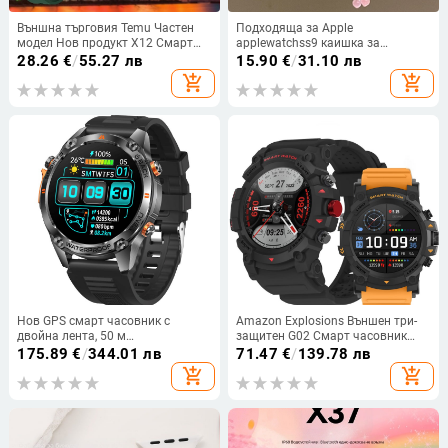
Външна търговия Temu Частен
Подходяща за Apple
модел Нов продукт X12 Смарт
applewatchss9 каишка за
часовник Huaqiangbei
часовник трицветна Opal каишка
28.26
€
/
55.27 лв
15.90
€
/
31.10 лв
Оригинална цена Здраве Спорт
за часовник iwatch87654SE
add_shopping_cart
add_shopping_cart
Икономична гривна
Нов GPS смарт часовник с
Amazon Explosions Външен три-
двойна лента, 50 м
защитен G02 Смарт часовник
водоустойчив, здрав спортен
1.39 Bluetooth Музикален GPS
175.89
€
/
344.01 лв
71.47
€
/
139.78 лв
часовник за открито, алтиметър,
Четиризвезден позициониращ
add_shopping_cart
add_shopping_cart
барометър, компас
мъжки часовник