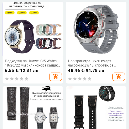
Подходящ за Huawei Gt5 Watch
Нов трансграничен смарт
18/20/22 мм силиконова каишка
часовник ZW48, спортен, за
с модна катарама пеперуда и
телесна температура, здраве,
6.55
€
/
12.81 лв
48.46
€
/
94.78 лв
модел слънчогледи
наблюдение на пулса, напомняне
add_shopping_cart
add_shopping_cart
за съобщения, смарт гривна