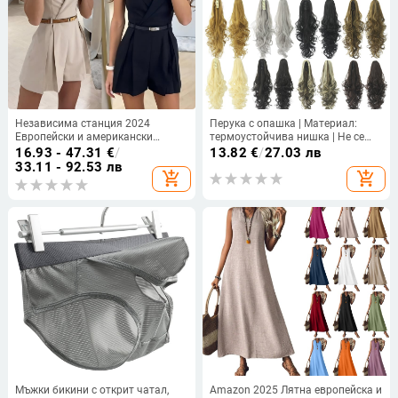
Независима станция 2024
Перука с опашка | Материал:
Европейски и американски
термоустойчива нишка | Не се
външен търговски нов елегантен
боядисва с горещи багрила |
16.93 - 47.31
€
/
13.82
€
/
27.03 лв
гащеризон за жени
Възможно частно етикетиране
33.11 - 92.53 лв
add_shopping_cart
add_shopping_cart
Мъжки бикини с открит чатал,
Amazon 2025 Лятна европейска и