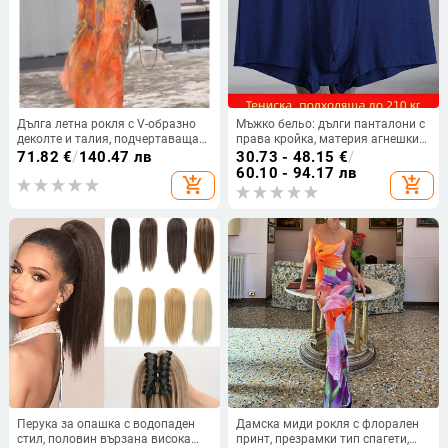
Дълга летна рокля с V-образно
Мъжко бельо: дълги панталони с
деколте и талия, подчертаваща
права кройка, материя агнешки
силуета, плажен принт,
флийс, средна еластичност,
71.82
€
/
140.47 лв
30.73 - 48.15
€
/
полиестер, къс ръкав, летен сезон
пролет 2024
60.10 - 94.17 лв
add_shopping_cart
add_shopping_cart
2024
Перука за опашка с водопаден
Дамска миди рокля с флорален
стил, половин вързана висока
принт, презрамки тип спагети,