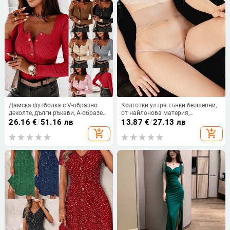
Дамска футболка с V-образно
Колготки ултра тънки безшевни,
деколте, дълги ръкави, А-образен
от найлонова материя,
силует, памучна материя
антибактериални, оформящи
26.16
€
/
51.16 лв
13.87
€
/
27.13 лв
фигурата
add_shopping_cart
add_shopping_cart