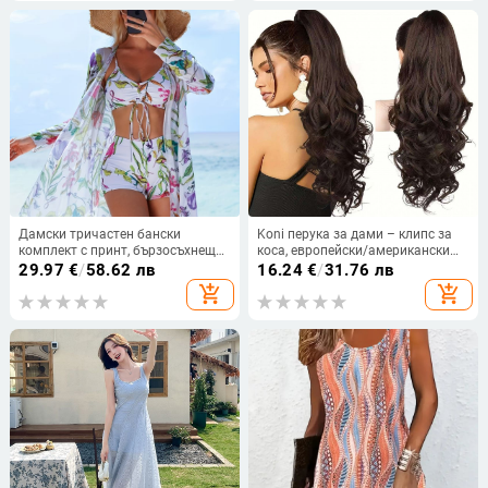
Дамски тричастен бански
Koni перука за дами – клипс за
комплект с принт, бързосъхнещ
коса, европейски/американски
полиестер със спандекс
стил, големи вълни, дълга
29.97
€
/
58.62 лв
16.24
€
/
31.76 лв
(82%/18%), подплънки за бюст
пухкава коса
add_shopping_cart
add_shopping_cart