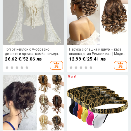
Топ от нейлон с V‑образно
Перука с опашка и шнур – къса
деколте и връзки, камбановидни
опашка, стил Римски вал | Модел
ръкави, тясна кройка
py284; коса в снопчета;
26.62
€
/
52.06 лв
12.99
€
/
25.41 лв
термоустойчива тел; механизъм
add_shopping_cart
add_shopping_cart