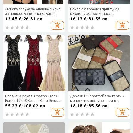
Женска перука за опашка с клип
Рокля с флорален принт, без
за прикрепване, леко завита
ръкав, ниска талия, къса
опашка, термоустойчива тел
дължина, смес памук-полиестер
13.45
€
/
26.31 лв
16.13
€
/
31.55 лв
add_shopping_cart
add_shopping_cart
Сватбена рокля Amazon Cross-
Дамски PU портфейл за карти и
Border 1920S Sequin Retro Dress
монети, геометричен принт,
Plus Size Banquet Dams Evening
ултра лек, ежедневна употреба,
55.23
€
/
108.02 лв
18.18
€
/
35.56 лв
Dress Party Dress
лансиран есен 2024
add_shopping_cart
add_shopping_cart