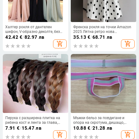
Халтер рокля от дантелен
Френска рокля на точки Amazon
шифон, V-образно деколте, без
2025 Лятна ретро нова
ръкави, дълга рокля А-линия с
темпераментна талия Тънка
42.42
€
/
82.97 лв
35.13
€
/
68.71 лв
цепка
пола за жени
add_shopping_cart
add_shopping_cart
Перука с разширена плитка на
Мъжки бельо за повдигане и
рибена кост и лента за глава,
опора на скротума, дишащо,
четири нишкова плитка, аксесоар
антибактериално, еластичен
7.91
€
/
15.47 лв
10.88
€
/
21.28 лв
за коса
памук
add_shopping_cart
add_shopping_cart