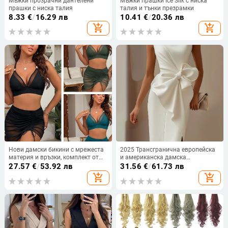
Мъжки прозрачни дантелени
Мъжки прашки Ice Silk с ниска
прашки с ниска талия
талия и тънки презрамки
8.33
€
/
16.29 лв
10.41
€
/
20.36 лв
add_shopping_cart
add_shopping_cart
Нови дамски бикини с мрежеста
2025 Трансгранична европейска
материя и връзки, комплект от
и американска дамска
три части, европейски стил
независима рокля с панделка,
27.57
€
/
53.92 лв
31.56
€
/
61.73 лв
декоративна рокля, рокля, къса
add_shopping_cart
add_shopping_cart
пола, жилетки