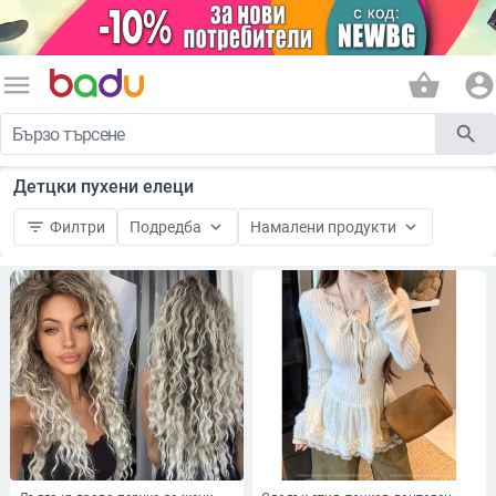
menu
shopping_basket
account_circle
search
Детцки пухени елеци
filter_list
keyboard_arrow_down
keyboard_arrow_down
Филтри
Подредба
Намалени продукти