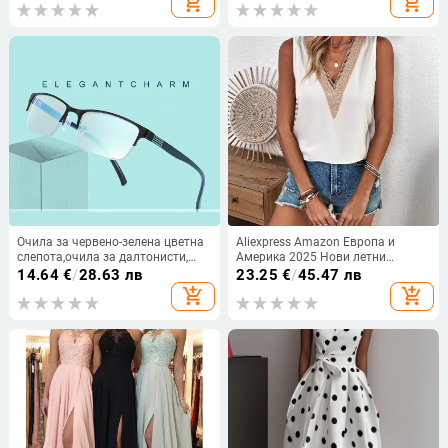
add_shopping_cart
add_shopping_cart
кръгло деколте
Очила за червено-зелена цветна
Aliexpress Amazon Европа и
слепота,очила за далтонисти,
Америка 2025 Нови летни
полубезрамкови, унисекс,
дантелени топове с V-образно
14.64
€
/
28.63 лв
23.25
€
/
45.47 лв
корекция на цветното зрение,
деколте, дамски, чистоцветни, без
add_shopping_cart
add_shopping_cart
свързани с работата,
ръкави
интегрирани очила за цветна
слепота