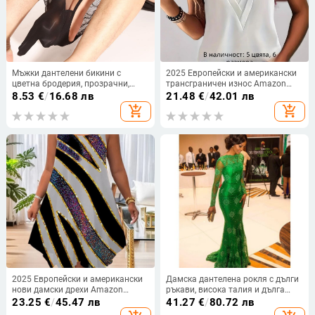
Мъжки дантелени бикини с
2025 Европейски и американски
цветна бродерия, прозрачни,
трансграничен износ Amazon
дишащи, с средна талия
Tiktok Доставка Чист цветен
8.53
€
/
16.68 лв
21.48
€
/
42.01 лв
многослоен V-образен деколте
add_shopping_cart
add_shopping_cart
голям размер дамски жилет
2025 Европейски и американски
Дамска дантелена рокля с дълги
нови дамски дрехи Amazon
ръкави, висока талия и дълга
Двойна презрамка с лятна
пола, плат: дантела, 95%
23.25
€
/
45.47 лв
41.27
€
/
80.72 лв
ежедневна асиметрична рокля с
полиестер