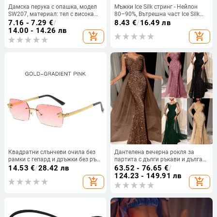
Дамска перука с опашка, модел
Мъжки Ice Silk стринг - Нейлон
SW207, материал: тел с висока
80–90%, Вътрешна част Ice Silk
температура, обработка:
80–90%, Ниска талия, Едноцветен
7.16 - 7.29
€
/
8.43
€
/
16.49 лв
механизъм, без перм или
14.00 - 14.26 лв
add_shopping_cart
add_shopping_cart
боядисване
Квадратни слънчеви очила без
Дантелена вечерна рокля за
рамки с гепард и дръжки без ръб,
партита с дълги ръкави и дълга
дамски ретро метални слънчеви
пола, дълбоко V-образно деколте,
14.53
€
/
28.42 лв
63.52 - 76.65
€
/
очила на едро, модерни мъжки
полиестер-еластанова материя
124.23 - 149.91 лв
add_shopping_cart
add_shopping_cart
очила от цял ​​свят