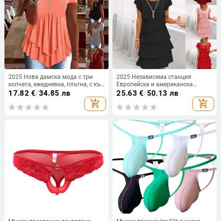
2025 Нова дамска мода с три
2025 Независима станция
копчета, ежедневна, плътна, с къс
Европейска и американска
ръкав, Amazon, трансгранична,
трансгранична нова лятна рокля
17.82
€
/
34.85 лв
25.63
€
/
50.13 лв
европейска и американска
с къс ръкав и кръгло деколте,
add_shopping_cart
add_shopping_cart
плътен цвят, жени