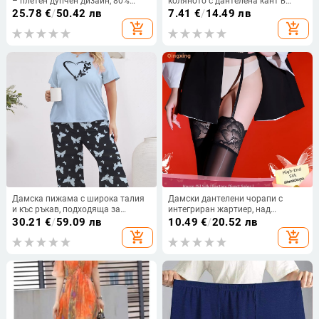
– плетен дупчен дизайн, 80%
коляното с дантелена кант в
полиестер съдържание, подплата
цветни блокове, тънки, в черно,
25.78
€
/
50.42 лв
7.41
€
/
14.49 лв
полиестер, тегло 234 g
червено и лилаво
add_shopping_cart
add_shopping_cart
Дамска пижама с широка талия
Дамски дантелени чорапи с
и къс ръкав, подходяща за
интегриран жартиер, над
костюми и големи размери.
коляното, 8D найлон, ултра
30.21
€
/
59.09 лв
10.49
€
/
20.52 лв
тънки, секси стил
add_shopping_cart
add_shopping_cart