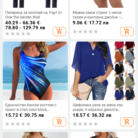
Пелерина за косплей на Уърт от
Мъжки секси стринг с ниска
Over the Garden Wall
талия и контурна джобче –
найлон
40.29 - 66.36
€
/
9.06
€
/
17.72 лв
78.80 - 129.79 лв
add_shopping_cart
add_shopping_cart
Едночастен бански костюм с
Шифонена риза за жени, къс
принт в стил color-block,
ръкав, V-образно деколте,
полиестер/еластан 82%/18%, 210
моноцветна, закопчаване с едно
15.72
€
/
30.75 лв
18.57
€
/
36.32 лв
g, без ръкави, за жени
копче, свободен силует, средна
add_shopping_cart
add_shopping_cart
дължина