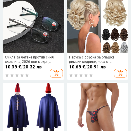
Очила за четене против синя
Перука с връзка за опашка,
светлина, 2026 нов модел,
римски къдрици, коса от
метални полурамки, ултра леки,
високотемпературно влакно,
10.39
€
/
20.32 лв
10.69
€
/
20.91 лв
без винтове, за пресбиопия,
механично изработване, за жени,
add_shopping_cart
add_shopping_cart
унисекс
подходяща за всички тони на
кожата