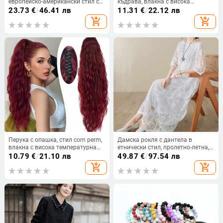
европейско-американски стил с
къдрава, влакна с висока
V-образно деколте, многоцветен
температура, модел MW062, стил
23.73
€
/
46.41 лв
11.31
€
/
22.12 лв
принт, висока еластичност,
Европейски и Американски,
add_shopping_cart
add_shopping_cart
двучастен плувен костюм
неподходяща за боядисване с
горещи бои
Перука с опашка, стил corn perm,
Дамска рокля с дантела в
влакна с висока температурна
етнически стил, пролетно-летна,
устойчивост, модел 7030, Bai
широка винтидж рокля, дълга
10.79
€
/
21.10 лв
49.87
€
/
97.54 лв
fumei
рокля за морска почивка, с А-
add_shopping_cart
add_shopping_cart
силует и фея