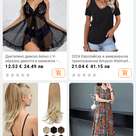
Дантелено дамско бельо с V-
2024 Европейска и американска
образно деколте и камизола –
трансгранична Amazon Walmart
мултицветен комплект,
Hot Нова дамска тениска с къс
12.52
€
/
24.49 лв
21.04
€
/
41.15 лв
полиестер 50–70%, тънка
ръкав и открито рамо, секси
add_shopping_cart
add_shopping_cart
материя 101–120 g/m², пролет
базова тениска
2024