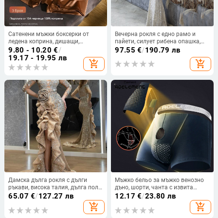
Сатенени мъжки боксерки от
Вечерна рокля с едно рамо и
ледена коприна, дишащи,
пайети, силует рибена опашка,
антибактериални, безшевни
дълга пола, полиестер, зимна
9.80 - 10.20
€
/
97.55
€
/
190.79 лв
2025
19.17 - 19.95 лв
add_shopping_cart
add_shopping_cart
Дамска дълга рокля с дълги
Мъжко бельо за мъжко венозно
ръкави, висока талия, дълга пола,
дъно, шорти, чанта с извита
полиестер 95%+
боксерска глава, разделяне на
65.07
€
/
127.27 лв
12.17
€
/
23.80 лв
семенната връв и скротум
add_shopping_cart
add_shopping_cart