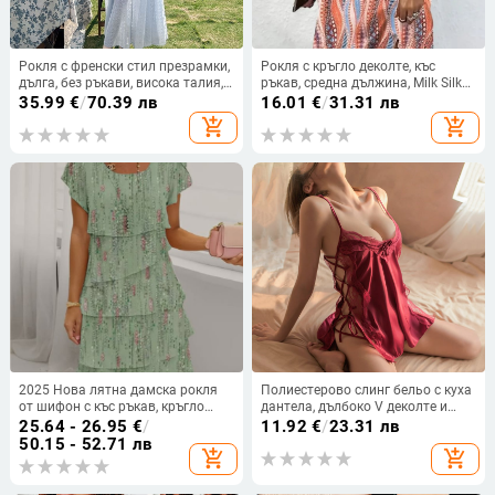
Рокля с френски стил презрамки,
Рокля с кръгло деколте, къс
дълга, без ръкави, висока талия,
ръкав, средна дължина, Milk Silk
квадратно деколте
плат с 95%+ полиестер, пролет
35.99
€
/
70.39 лв
16.01
€
/
31.31 лв
2025
add_shopping_cart
add_shopping_cart
2025 Нова лятна дамска рокля
Полиестерово слинг бельо с куха
от шифон с къс ръкав, кръгло
дантела, дълбоко V деколте и
деколте и къси пластове, на
презрамкова рокля (90–95%
25.64 - 26.95
€
/
11.92
€
/
23.31 лв
Amazon Independent Station,
полиестер; тънка тъкан 121–140
50.15 - 52.71 лв
add_shopping_cart
add_shopping_cart
европейска и американска
g/m²; издание зима 2024; MOQ
трансгранична рокля
50)