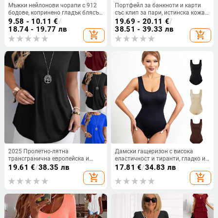
Мъжки нейлонови чорапи с 912
Портфейл за банкноти и карти
бодове, копринено гладък блясък,
със клип за пари, истинска кожа,
открит интимен дизайн
първи слой телешка кожа, бизнес
9.58 - 10.11
€
/
19.69 - 20.11
€
/
стил, едноцветен, марка Famous
18.74 - 19.77 лв
38.51 - 39.33 лв
add_shopping_cart
add_shopping_cart
craftsman family
2025 Пролетно-лятна
Дамски гащеризон с висока
трансгранична европейска и
еластичност и тиранти, гладко и
американска Amazon Wish Export
нежно домашно облекло, тънка
19.61
€
/
38.35 лв
17.81
€
/
34.83 лв
Нова пролетно-лятна тениска с
талия и дишащо оформящо
add_shopping_cart
add_shopping_cart
чист цвят и елегантни копчета за
тялото облекло от цял ​​свят
гръб