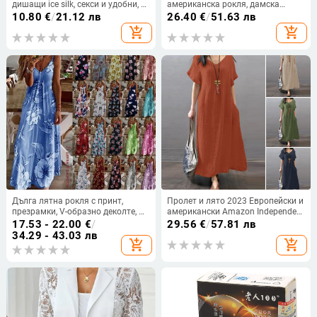
дишащи ice silk, секси и удобни, с
американска рокля, дамска
отделен джоб
рокля без ръкави, V-образно
10.80
€
/
21.12 лв
26.40
€
/
51.63 лв
деколте, цип на гърба, елегантна
add_shopping_cart
add_shopping_cart
дълга пола от едно парче
Дълга лятна рокля с принт,
Пролет и лято 2023 Европейски и
презрамки, V-образно деколте, А-
американски Amazon Independent
линия, без ръкав, талия средна;
Station ebay Памучна и ленена
17.53 - 22.00
€
/
29.56
€
/
57.81 лв
материя памук-смес и полиестер
широка ежедневна едноцветна
34.29 - 43.03 лв
add_shopping_cart
add_shopping_cart
рокля с джобове Дамско облекло