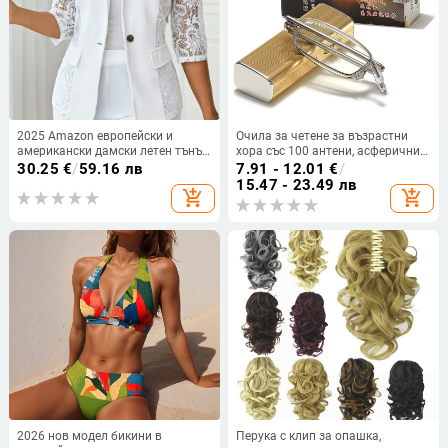
2025 Amazon европейски и
Очила за четене за възрастни
американски дамски летен тънък
хора със 100 антени, асферични
полу-снадан дантелен блейзър с
смолни лещи с висока
30.25
€
/
59.16 лв
7.91 - 12.01
€
/
едно копче
разделителна способност, мъже
15.47 - 23.49 лв
add_shopping_cart
add_shopping_cart
и жени, против умора
2026 нов модел бикини в
Перука с клип за опашка,