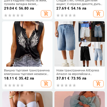
Дълга къдрава перука за жени,
Сладък стил, точков дантелен
пухкава западна визия,
акцент, V-образно деколте, дълъг
африкански вдъхновени къдрици,
ръкав, дамска тениска за есен-
29.04
€
/
56.80 лв
27.69
€
/
54.16 лв
термоустойчива синтетика
зима, стяга талията и оформя
add_shopping_cart
add_shopping_cart
силуета, A-линия топ
Външна търговия трансгранична
Нови трансгранични AliExpress
електронна търговия независима
Amazon за европейски и
станция Amazon Amazon нова
американски мъжки
18.11
€
/
35.42 лв
37.81
€
/
73.95 лв
крила щампована цветна
четирицветни еластични дънкови
add_shopping_cart
add_shopping_cart
памучна дамска тениска
шорти с пет цвята Дънкови
панталони