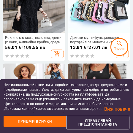
Рокля с мъниста, поло яка, дълги
Дамски мултифункционален
search
ръкави, А-линейна кройка, средна
портфейл за монети и карти, Gu
дължина
Zi, PU кожа, геометричен модел,
56.01
€
/
109.55 лв
13.81
€
/
27.01 лв
Търси
стил уличен тренд
add_shopping_cart
add_shopping_cart
Ние използваме бисквитки и подобни технологии, за да предоставяме и
подобряваме нашата Услуга, да ви осигурим най-доброто потребителско
изживяване, да поддържаме сигурността на платформата, да
персонализираме съдържанието и рекламите, както и да измерваме
ефективността на нашите маркетингови кампании. С избора на
Виж повече
„Приемам всички“ вие се съгласявате ние и нашите доверени партньори
да съхраняваме бисквитки и подобни технологии на вашето устройство
за рекламни и аналитични цели. Можете по всяко време да управлявате
УПРАВЛЯВАЙ
ПРИЕМИ ВСИЧКИ
своите предпочитания, като натиснете „Управлявай предпочитанията“.
ПРЕДПОЧИТАНИЯТА
Танкини бански за жени – без
Гащеризон без ръкави с принт на
За повече информация, моля, вижте нашата
Политика за защита на
ръкави, висока талия, вградена
пера и колан — полиестер, права
данните
.