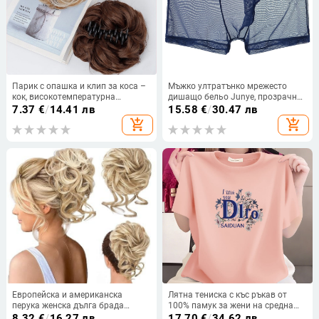
Парик с опашка и клип за коса –
Мъжко ултратънко мрежесто
кок, високотемпературна
дишащо бельо Junye, прозрачни
коприна, механична обработка,
секси боксерки тип „слонски
7.37
€
/
14.41 лв
15.58
€
/
30.47 лв
модел ZJFQCB
хобот“, разделени с пистолет
add_shopping_cart
add_shopping_cart
Европейска и американска
Лятна тениска с къс ръкав от
перука женска дълга брада
100% памук за жени на средна
мързелива дълга брада пръстен
възраст, свободна кройка, кръгло
8.32
€
/
16.27 лв
17.70
€
/
34.62 лв