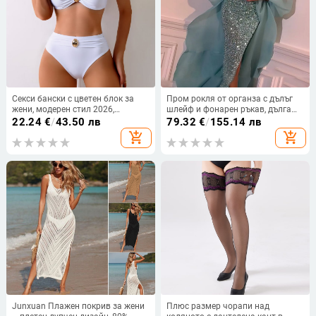
Секси бански с цветен блок за
Пром рокля от органза с дълъг
жени, модерен стил 2026,
шлейф и фонарен ръкав, дълга
европейско-американски дизайн
пола — Пролет 2024
22.24
€
/
43.50 лв
79.32
€
/
155.14 лв
за лято
add_shopping_cart
add_shopping_cart
Junxuan Плажен покрив за жени
Плюс размер чорапи над