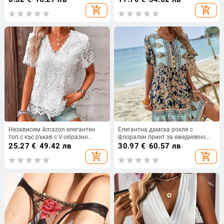
за коса цветна пъпка топка глава
деколте, прикрива корема, стилен
add_shopping_cart
add_shopping_cart
пухкав естествен пръстен за
и подходящ за ежедневието
перука
Независим Amazon елегантен
Елегантна дамска рокля с
топ с къс ръкав с V-образно
флорален принт за ежедневно
деколте, щампован, дантела,
пътуване до работа, европейска
25.27
€
/
49.42 лв
30.97
€
/
60.57 лв
европейска и американска лятна
и американска, трансгранична,
add_shopping_cart
add_shopping_cart
нова тениска с къс ръкав за жени
Amazon, 2025 г.