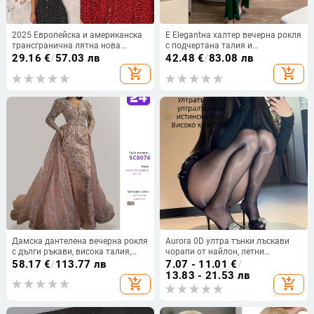
2025 Европейска и американска
Е Elegantна халтер вечерна рокля
трансгранична лятна нова
с подчертана талия и
модна дамска рокля на точки,
прикриване на корема, дълга
29.16
€
/
57.03 лв
42.48
€
/
83.08 лв
секси V-образно деколте,
рокля стил русалка за формални
add_shopping_cart
add_shopping_cart
закопчано с къс ръкав на точки
събития
Дамска дантелена вечерна рокля
Aurora 0D ултра тънки лъскави
с дълги ръкави, висока талия,
чорапи от найлон, летни
принцес стил пола, дълга рокля
безшевни, прозрачни
58.17
€
/
113.77 лв
7.07 - 11.01
€
/
13.83 - 21.53 лв
add_shopping_cart
add_shopping_cart