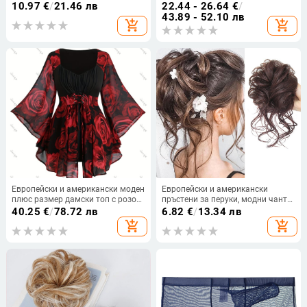
опашка с клип, модел W0109,
без ръкави, U-образно деколте,
10.97
€
/
21.46 лв
22.44 - 26.64
€
/
влакна с висока температурна
талия в средата
43.89 - 52.10 лв
add_shopping_cart
add_shopping_cart
издръжливост, може да се къдри
или боядисва
Европейски и американски моден
Европейски и американски
плюс размер дамски топ с розов
пръстени за перуки, модни чанти
принт и шнур, неправилен ръкав
за коса, ленти за глава с топчета,
40.25
€
/
78.72 лв
6.82
€
/
13.34 лв
прилеп, средна дължина за жени,
естествено пухкави и разрошени
add_shopping_cart
add_shopping_cart
за да изглеждат стройни
плитки за дълга брада, перуки,
пръстени за коса тип опашка