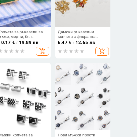
Копчета за ръкавели за
Дамски ръкавелни
мъже, медни, бял
копчета с флорална
кристал,
форма, диамантена
10.17
€
/
19.89 лв
6.47
€
/
12.65 лв
електроплакиран финиш
обработка и кристали,
add_shopping_cart
add_shopping_cart
сплав
Мъжки копчета за
Нови мъжки прости