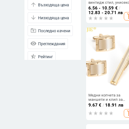
винтидж стил, унисекс
arrow_upward
Възходяща цена
елк дизайн, меден
6.56 - 10.59
€
/
материал,
12.83 - 20.71 лв
add_s
електроплакиране
arrow_downward
Низходяща цена
drive_folder_upload
Последно качени
visibility
Преглеждания
star_half
Рейтинг
arrow_drop_down
Намалени продукти
Намалени продукти
Всички продукти
Медни копчета за
маншети и клип за
вратовръзка, геометр
9.67
€
/
18.91 лв
Цена
дизайн, електроплаки
add_s
завършек, мъжки стил
-
свободно време,
индивидуално опаков