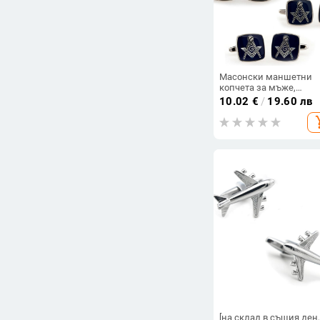
Масонски маншетни
копчета за мъже,
квадратен меден диза
10.02
€
/
19.60 лв
за френски маншети,
add_s
електроплатирани
[на склад в същия ден,