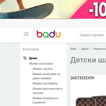
menu
Badu
Дрехи
Мъжки ак
Категории
Детски ш
local_offer
Дрехи
Мъжки аксесоари
Мъжки чорапи
Мъжки аксесоари за
джентълмени
Мъжки портфейли
Мъжки вратовръзки и
шалове
Мъжки ръкавици и
ръкавели