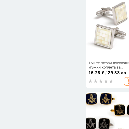
Изчисти филтрите
1 чифт готови луксозн
мъжки копчета за
ръкавели с квадратен
15.25
€
/
29.83 лв
сребърен дизайн,
add_s
достъпни за
трансграничен достъп