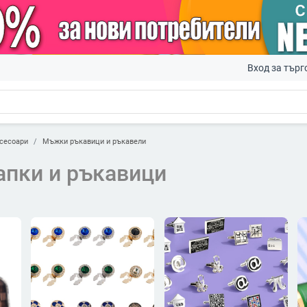
Вход за търг
сесоари
Мъжки ръкавици и ръкавели
апки и ръкавици