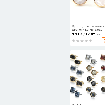
Кръгли, прости мъжки
френски копчета за
ръкавели, бизнес риза
9.11
€
/
17.82 лв
обвивка, 1 чифт, парти
add_s