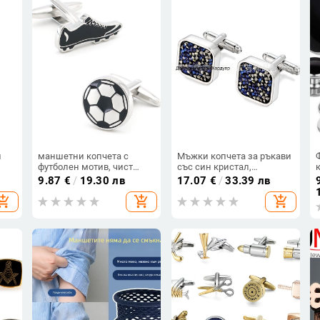
и
маншетни копчета с
Мъжки копчета за ръкави
футболен мотив, чист
със син кристал,
мед, електроплатина,
луксозен метал, за риза с
9.87
€
/
19.30 лв
17.07
€
/
33.39 лв
унисекс стил,
френски маншети
hopping_cart
add_shopping_cart
add_shopping_cart
персонализиране: да