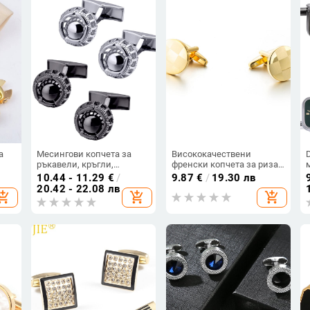
а
Месингови копчета за
Висококачествени
ръкавели, кръгли,
френски копчета за риза,
луксозен стил OL и
лазерен клетъчен дизайн
10.44 - 11.29
€
/
9.87
€
/
19.30 лв
двойка,
на маншетите, делови
20.42 - 22.08 лв
hopping_cart
add_shopping_cart
add_shopping_cart
персонализируеми чрез
копчета за риза, мъжки
обработка,
златни аксесоари 388
електроплатирани