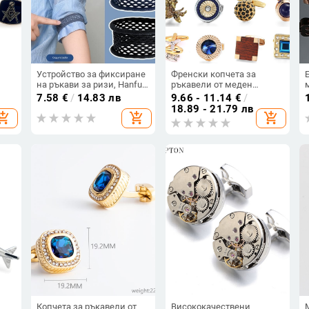
Устройство за фиксиране
Френски копчета за
на ръкави за ризи, Hanfu
ръкавели от меден
йн,
и дамски костюми; лента
материал, злато и сребро,
7.58
€
/
14.83 лв
9.66 - 11.14
€
/
за стягане на маншета;
двуцветни, кристални
18.89 - 21.79 лв
hopping_cart
add_shopping_cart
add_shopping_cart
регулиране от дълго към
копчета за ръкавели,
късо; висока еластичност;
нокти, куршум,
против приплъзване на
костенурка, еленска
маншета
глава, риба
Копчета за ръкавели от
Висококачествени