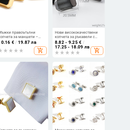
Мъжки правоъгълни
Нови висококачествени
копчета за маншети –
копчета за ръкавели с
сплав, електроплатени,
капково лепило, покритие
10.16
€
/
19.87 лв
8.82 - 9.25
€
/
неформален стил
от алуминиева сплав,
17.25 - 18.09 лв
add_shopping_cart
add_shopping_cart
външна търговия, мъжки
класически бизнес
френски копчета за
ръкавели на едро