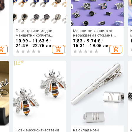
Геометрични медни
Маншетни копчета от
маншетни копчета,
неръждаема стомана,
френски унисекс стил,
френски стил, унисекс,
10.99 - 11.63
€
/
7.83 - 9.74
€
/
маслен финиш
геометричен дизайн,
21.49 - 22.75 лв
15.31 - 19.05 лв
hopping_cart
add_shopping_cart
add_shopping_cart
 за
бели кристали,
електроплатирани, марка
Tzg
Нови висококачествени
на склад нови