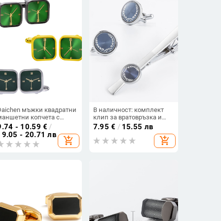
сплав; Стил: Мъжки;
Дизайн: Сърце; Финиш:
Капещо масло;
Персонализация: Да))
Daichen мъжки квадратни
В наличност: комплект
маншетни копчета с
клип за вратовръзка и
форма на часовник,
копчета за ръкавели с CD
9.74 - 10.59
€
/
7.95
€
/
15.55 лв
зелени
модел, на склад
19.05 - 20.71 лв
add_shopping_cart
add_shopping_cart