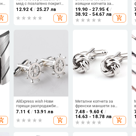
йно
мед с позлатено покритие
изящни копчета за
и цветни циркони,
ръкавели с механизъм за
12.92
€
/
25.27 лв
19.90 - 27.95
€
/
и,
геометричен дизайн,
часовник, мъжки френски
38.92 - 54.67 лв
hopping_cart
add_shopping_cart
add_shopping_cart
унисекс
копчета за ръкавели, за
ел
да се развие безсловесен
механизъм, бизнес риза,
външна търговия на едро
AliExpress wish Нови
Метални копчета за
горещи разпродажби
френски маншети за
Френски бизнес копчета
мъже с усукана форма
7.11
€
/
13.91 лв
7.48 - 9.60
€
/
за ръкавели Моден
14.63 - 18.78 лв
hopping_cart
add_shopping_cart
add_shopping_cart
за
костюм Риза Дрехи
Колокация Аксесоари
ни