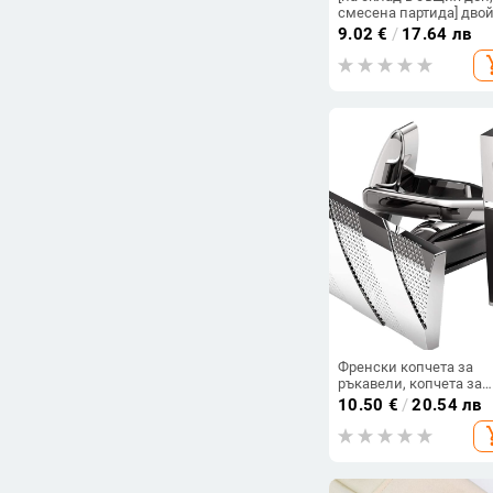
смесена партида] дво
дебели, качествени,
9.02
€
/
17.64 лв
галванизирани металн
add_s
сребърни копчета за
ръкавели, за изтребит
Френски копчета за
ръкавели, копчета за
ръкавели за външна
10.50
€
/
20.54 лв
търговия, бизнес
add_s
правоъгълни копчета 
ръкавели от кепър,
раирани мъжки метал
копчета за ръкавели