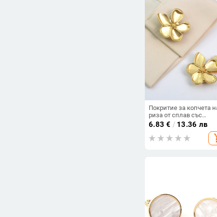
Покритие за копчета н
риза от сплав със
кристали, дизайн във
6.83
€
/
13.36 лв
форма на цвете
add_s