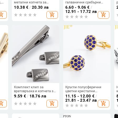
,
метални копчета за
галванични сребърни
ръкавели с диамантена
гладки сплави копчета за
10.38
€
/
20.30 лв
6.60 - 9.06
€
/
пчела, капещи масло,
ръкавели, костюм за
12.91 - 17.72 лв
hopping_cart
add_shopping_cart
add_shopping_cart
износни френски копчета
външна търговия, горещи
за ръкавели
ежедневни копчета за
ръкавели, щипка за яка
на едро
Комплект клип за
Кръгли полусферични
вратовръзка и копчета за
цветни кристални
ичен
ръкавели с диамантени
ръкавелки за мъжка риза,
9.59
€
/
18.76 лв
11.15 - 12.00
€
/
ран
кристали, черен листен
френски стил
21.81 - 23.47 лв
hopping_cart
add_shopping_cart
add_shopping_cart
 за
узор, електропокритие
ани