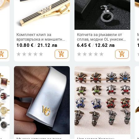
Комплект клип за
Копчета за ръкавели от
вратовръзка и маншетни
сплав, модни OL унисекс,
 с
копчета от сплав, стил
геометричен дизайн,
10.80
€
/
21.12 лв
6.45
€
/
12.62 лв
да
модерен OL, за мъже,
диамантна обработка,
hopping_cart
add_shopping_cart
add_shopping_cart
дизайн звезда,
аметист кристал
диамантна обработка, бял
кристал