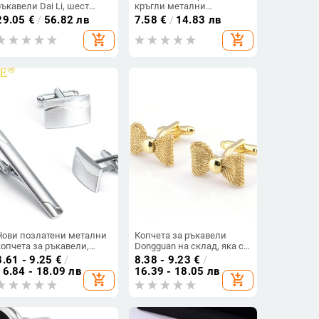
ръкавели Dai Li, шест
кръгли метални
чифта, модни черни
аксесоари с щипка за
29.05
€
/
56.82 лв
7.58
€
/
14.83 лв
емайлирани маншети,
вратовръзка, копчета за
add_shopping_cart
add_shopping_cart
бизнес аксесоари за риза
ръкавели, комбинация от
костюм, директна
доставка от фабрика на
едро
Нови позлатени метални
Копчета за ръкавели
копчета за ръкавели,
Dongguan на склад, яка с
комплект за външна
панделка, цвете, стил
8.61 - 9.25
€
/
8.38 - 9.23
€
/
търговия, мъжки щипки
папионка, френски
16.84 - 18.09 лв
16.39 - 18.05 лв
add_shopping_cart
add_shopping_cart
за вратовръзка
копчета за ръкавели,
бизнес клуб, декоративни
копчета за ръкавели,
нокти