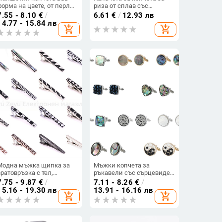
форма на цвете, от перли,
риза от сплав със
с поставени диаманти и
кристали във форма на
7.55 - 8.10
€
/
6.61
€
/
12.93 лв
бели кристали
цвете
14.77 - 15.84 лв
add_shopping_cart
add_shopping_cart
Модна мъжка щипка за
Мъжки копчета за
вратовръзка с тел,
ръкавели със сърцевиден
кристална черупка,
дизайн и градиентна
7.75 - 9.87
€
/
7.11 - 8.26
€
/
щипка за вратовръзка за
абалонова черупка,
15.16 - 19.30 лв
13.91 - 16.16 лв
add_shopping_cart
add_shopping_cart
бизнес мъже, фабрична
метална сплав, финиш с
цена, разпродажба
капещо масло,
персонализируеми
(Материал: метална