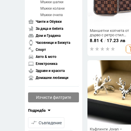
Мъжки шапки
Мъжки колани
Мъжки очила
business_center
Чанти и Обувки
child_friendly
За деца и бебета
Маншетни копчета от
дърво с ретро стил
weekend
Дом и Градина
унисекс,
8.81
€
/
17.23 лв
watch
Часовници и Бижута
електроплатинен
add_s
завършек, възможност
fitness_center
Спорт
персонализация
directions_car
Авто & мото
laptop
Електроника
spa
Здраве и красота
pets
Домашни любимци
Изчисти филтрите
arrow_drop_down
Подредба
compare_arrows
Съвпадение
Къфлинги Jovan –