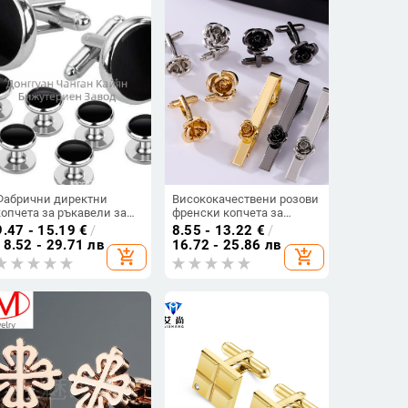
Фабрични директни
Висококачествени розови
копчета за ръкавели за
френски копчета за
мъжки костюм, френска
ръкавели на склад, риза с
9.47 - 15.19
€
/
8.55 - 13.22
€
/
риза, кръгли копчета за
форма на роза, сватбени
18.52 - 29.71 лв
16.72 - 25.86 лв
add_shopping_cart
add_shopping_cart
ръкавели с капка масло,
копчета за ръкавели с
комплект от 8 части,
огледална щипка за яка и
черупка
цвете