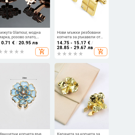
Бижута Glamour, модна
Нови мъжки резбовани
марка, розово злато,
копчета за ръкавели от
копчета за ръкавели с
неръждаема стомана с
10.71
€
/
20.95 лв
14.75 - 15.17
€
/
кръстат възел, френски
пълнеж от френски стил,
28.85 - 29.67 лв
add_shopping_cart
add_shopping_cart
пирон за маншет на риза
висококачествена
френска риза с
декоративна катарама
Маншетни копчета във
Капачета за копчета за