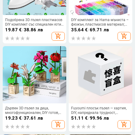
Подобрена 3D пъзел пластмасов
DIY комплект за Hama мъниста –
DIY комплект със специален ютия
фюжън, пластмасов материал;
за мънисти за топлинно
опаковка цветна кутия;
19.87
€
/
38.86 лв
35.64
€
/
69.71 лв
спояване
подходящ за 14+ години;
add_shopping_cart
add_shopping_cart
категория: плоски панели
Дървен 3D пъзел за деца,
Fuyoumi плосък пъзел — хартия,
многофункционален, DIY готов,
DIY, напреднала трудност,
персонализирана обработка,
възраст 7–14 години
19.23
€
/
37.61 лв
51.11
€
/
99.96 лв
възраст 7–14 години
add_shopping_cart
add_shopping_cart