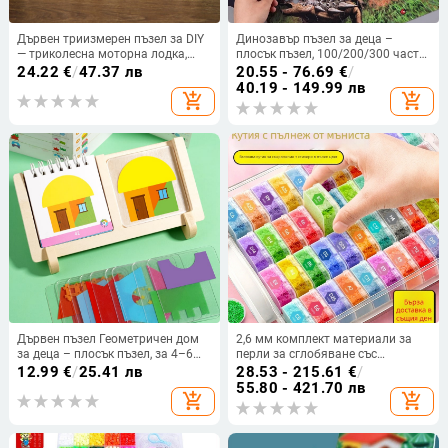
Дървен триизмерен пъзел за DIY
Динозавър пъзел за деца –
— триколесна моторна лодка,
плосък пъзел, 100/200/300 части,
образователна играчка,
хартия, може да се сглобява сам,
24.22
€
/
47.37 лв
20.55 - 76.69
€
/
персонализирано обработване
за деца 4–6 години
40.19 - 149.99 лв
add_shopping_cart
add_shopping_cart
Дървен пъзел Геометричен дом
2,6 мм комплект материали за
за деца – плосък пъзел, за 4–6
перли за сглобяване със
години, цветна кутия, OEM лого
съхранителна кутия – Coco стил
12.99
€
/
25.41 лв
28.53 - 215.61
€
/
Fusion
55.80 - 421.70 лв
add_shopping_cart
add_shopping_cart