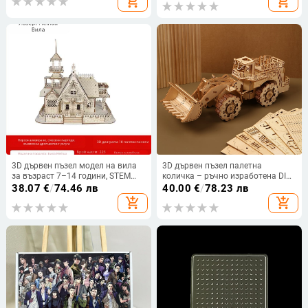
add_shopping_cart
add_shopping_cart
кола, английски пъзел за
съвпадение на когнитивни
умения
3D дървен пъзел модел на вила
3D дървен пъзел палетна
за възраст 7–14 години, STEM
количка – ръчно изработена DIY
образователна играчка
играчка, многофункционална,
38.07
€
/
74.46 лв
40.00
€
/
78.23 лв
персонализируема обработка,
add_shopping_cart
add_shopping_cart
марка Hee-Chi