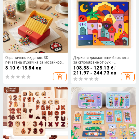
Ограничено издание: 3D-
Дървени диамантени блокчета
печатана лъжичка за мозайкови
за сглобяване от бук –
мъниста – DIY инструмент и
образователна дървена игра за
8.10
€
/
15.84 лв
108.38 - 125.13
€
/
органайзер за съхранение
деца
211.97 - 244.73 лв
add_shopping_cart
add_shopping_cart