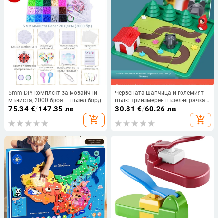
5mm DIY комплект за мозайчни
Червената шапчица и големият
мъниста, 2000 броя – пъзел борд
вълк: триизмерен пъзел-играчка,
пластмасова, марка Runchuan
75.34
€
/
147.35 лв
30.81
€
/
60.26 лв
Toys, може да се DIY, подходяща
add_shopping_cart
add_shopping_cart
за деца на възраст 4-6 години