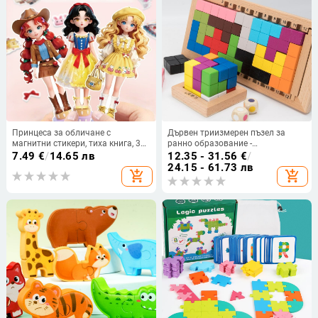
Принцеса за обличане с
Дървен триизмерен пъзел за
магнитни стикери, тиха книга, 3D
ранно образование -
стикери без изрязване,
многофункционален, подходящ
7.49
€
/
14.65 лв
12.35 - 31.56
€
/
образователна играчка DIY за
за деца 4–6 години, възможна
24.15 - 61.73 лв
add_shopping_cart
add_shopping_cart
деца 3–6 години
персонализация