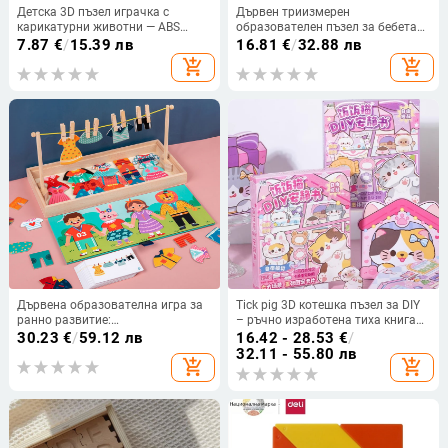
Детска 3D пъзел играчка с
Дървен триизмерен
карикатурни животни — ABS
образователен пъзел за бебета
материал; 3D пъзел категория;
0–3 г. – ранно образование
7.87
€
/
15.39 лв
16.81
€
/
32.88 лв
подходяща за деца на възраст
add_shopping_cart
add_shopping_cart
4–6 години; опаковка: Opp bag
Дървена образователна игра за
Tick pig 3D котешка пъзел за DIY
ранно развитие:
– ръчно изработена тиха книга
мултифункционална игра за
за деца на възраст 7–14 г.,
30.23
€
/
59.12 лв
16.42 - 28.53
€
/
домашно представяне и
материал: pet
32.11 - 55.80 лв
add_shopping_cart
add_shopping_cart
обличане, персонализираема, за
деца 4–6 г.