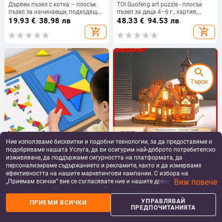
Дървен пъзел с котка – плосък
TOI Guofeng art puzzle - плосък
пъзел за начинаещи, подходящ
пъзел за деца 4–6 г., хартия,
за DIY, за деца на възраст 7–14
опаковка в кутия
19.93
€
/
38.98 лв
48.33
€
/
94.53 лв
години
add_shopping_cart
add_shopping_cart
search
Търси
Ние използваме бисквитки и подобни технологии, за да предоставяме и
подобряваме нашата Услуга, да ви осигурим най-доброто потребителско
Магнитен танграм пъзел за деца
Дървен 3D пъзел със LED
4-6 години, плосък пъзел, марка
осветление, DIY и
изживяване, да поддържаме сигурността на платформата, да
Star boat, DIY съвместим
персонализиран дизайн
11.57 - 13.96
€
/
38.03
€
/
74.38 лв
персонализираме съдържанието и рекламите, както и да измерваме
22.63 - 27.30 лв
ефективността на нашите маркетингови кампании. С избора на
add_shopping_cart
add_shopping_cart
Виж повече
„Приемам всички“ вие се съгласявате ние и нашите доверени партньори
да съхраняваме бисквитки и подобни технологии на вашето устройство
за рекламни и аналитични цели. Можете по всяко време да управлявате
УПРАВЛЯВАЙ
ПРИЕМИ ВСИЧКИ
своите предпочитания, като натиснете „Управлявай предпочитанията“.
ПРЕДПОЧИТАНИЯТА
За повече информация, моля, вижте нашата
Политика за защита на
данните
.