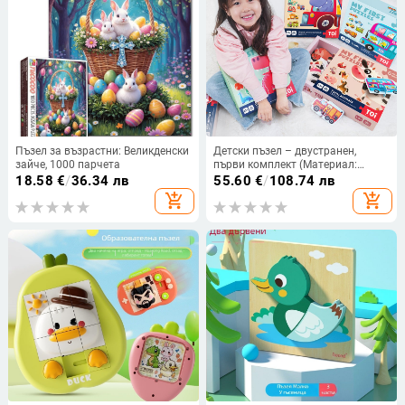
Пъзел за възрастни: Великденски
Детски пъзел – двустранен,
зайче, 1000 парчета
първи комплект (Материал:
хартия; Възраст: 4–6 години;
18.58
€
/
36.34 лв
55.60
€
/
108.74 лв
Марка: TOI/tuyi)
add_shopping_cart
add_shopping_cart