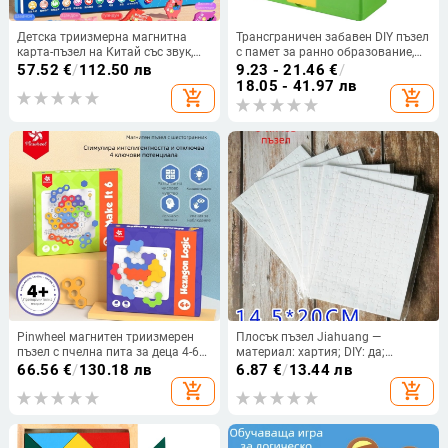
Детска триизмерна магнитна
Трансграничен забавен DIY пъзел
карта-пъзел на Китай със звук,
с памет за ранно образование,
EVA материал, двустранна, за
ръчно изработени
57.52
€
/
112.50 лв
9.23 - 21.46
€
/
деца на възраст 4–6 години.
образователни играчки, машина
18.05 - 41.97 лв
add_shopping_cart
add_shopping_cart
за релеф на подаръци за детска
градина
Pinwheel магнитен триизмерен
Плосък пъзел Jiahuang —
пъзел с пчелна пита за деца 4-6
материал: хартия; DIY: да;
години
опаковка: OPP пакет.
66.56
€
/
130.18 лв
6.87
€
/
13.44 лв
add_shopping_cart
add_shopping_cart