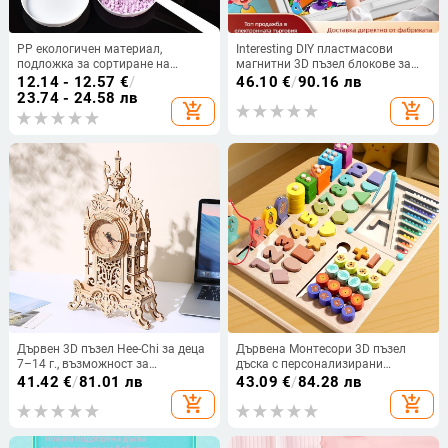
PP екологичен материал,
Interesting DIY пластмасови
подложка за сортиране на
магнитни 3D пъзел блокове за
мънища, триъгълна и кръгла
деца на възраст 4–6 години
12.14 - 12.57
€
/
46.10
€
/
90.16 лв
форма, бяла за съхранение
23.74 - 24.58 лв
add_shopping_cart
add_shopping_cart
Дървен 3D пъзел Hee-Chi за деца
Дървена Монтесори 3D пъзел
7–14 г., възможност за
дъска с персонализирани
персонализиране
рисунки, за деца 4–6 г., марка
41.42
€
/
81.01 лв
43.09
€
/
84.28 лв
Chisney
add_shopping_cart
add_shopping_cart