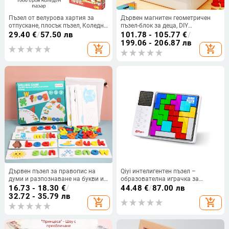
Пъзел от велурова хартия за
Дървен магнитен геометричен
отпускане, плосък пъзел, Коледна
пъзел-блок за деца, DIY
снежна сцена, персонализируеми
многофункционална плоска
29.40
€
/
57.50 лв
101.78 - 105.77
€
/
дизайни (Материал: хартия;
дъска, 4–6 години, марка
199.06 - 206.87 лв
add_shopping_cart
add_shopping_cart
Категория: плосък пъзел; Тема:
Mideer/Milu
Коледна снежна сцена;
Особеност: велурен пъзел за
отпускане; Персонализация:
налична)
Дървен пъзел за правопис на
Qiyi интелигентен пъзел –
думи и разпознаване на букви и
образователна играчка за
цифри, образователна игра за
когнитивно развитие и логическо
16.73 - 18.30
€
/
44.48
€
/
87.00 лв
деца на 4–6 години, с
мислене – ABS, Plane Panel,
32.72 - 35.79 лв
add_shopping_cart
add_shopping_cart
персонализиране на лого
Spelling illustrations, boards – За
възраст 15–35