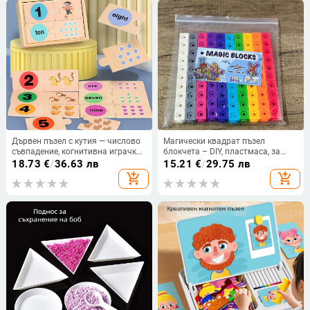
Дървен пъзел с кутия — числово
Магически квадрат пъзел
съвпадение, когнитивна играчка
блокчета – DIY, пластмаса, за
за рано образование за деца 4–6
деца 4–6 г., комплект 100 броя
18.73
€
/
36.63 лв
15.21
€
/
29.75 лв
години, Mu Zhi
add_shopping_cart
add_shopping_cart