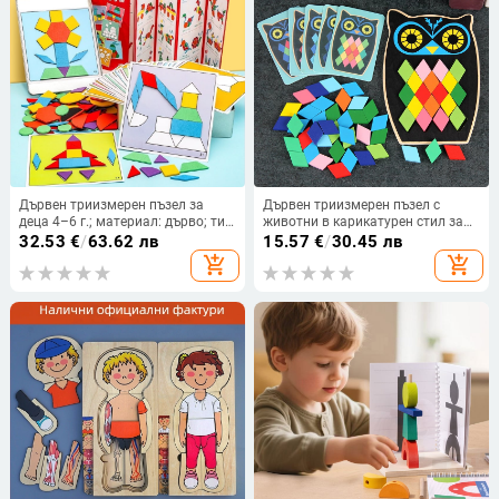
Дървен триизмерен пъзел за
Дървен триизмерен пъзел с
деца 4–6 г.; материал: дърво; тип
животни в карикатурен стил за
пъзел: триизмерен;
деца на възраст 4–6 г | Duo Fun
32.53
€
/
63.62 лв
15.57
€
/
30.45 лв
персонализирана обработка по
add_shopping_cart
add_shopping_cart
заявка