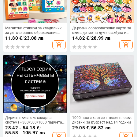
Магнитни стикери за хладилник
Дървени образователни карти за
за детско ранно образование:
съвпадение на думи с азбука и
правопис и грамотност, 6
животни за деца 4–6 г.; OEM лого
11.80
€
/
23.08 лв
14.82
€
/
28.99 лв
стилове, хартия, плосък пъзел,
налично
add_shopping_cart
add_shopping_cart
подходящи за деца 4-6 г
Дървен пъзел със соларна
1000 части хартиен пъзел, плосък
система - 300/500/1000 парчета,
дизайн, за възраст над 14 години
образователна тема за науката,
28.42 - 54.18
€
/
29.05
€
/
56.82 лв
персонализиран дизайн
55.58 - 105.97 лв
add_shopping_cart
add_shopping_cart