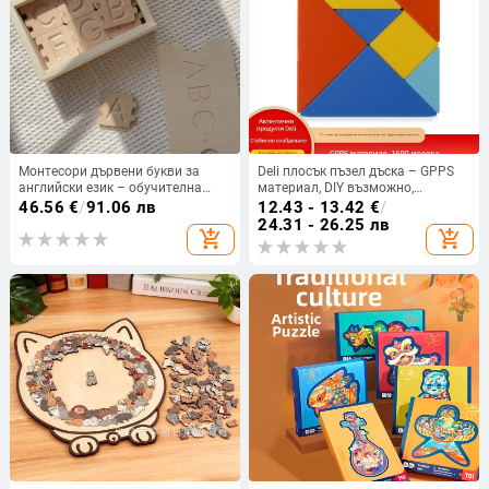
Монтесори дървени букви за
Deli плосък пъзел дъска – GPPS
английски език – обучителна
материал, DIY възможно,
пъзел-игра за рано образование,
еднофункционална, опаковка в
46.56
€
/
91.06 лв
12.43 - 13.42
€
/
главни и малки букви, DIY
бяла кутия, за деца 4–6 години.
24.31 - 26.25 лв
add_shopping_cart
add_shopping_cart
персонализация и лого OEM