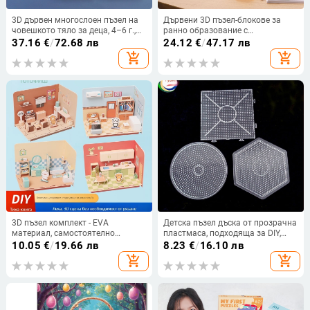
3D дървен многослоен пъзел на
Дървени 3D пъзел-блокове за
човешкото тяло за деца, 4–6 г.,
ранно образование с
персонализиран дизайн
разпознаване на сенки, OEM
37.16
€
/
72.68 лв
24.12
€
/
47.17 лв
персонализирано лого
add_shopping_cart
add_shopping_cart
3D пъзел комплект - EVA
Детска пъзел дъска от прозрачна
материал, самостоятелно
пластмаса, подходяща за DIY,
сглобяване, образователна
образователна и устойчива на
10.05
€
/
19.66 лв
8.23
€
/
16.10 лв
играчка за деца 4–6 години,
високи температури, за възраст
add_shopping_cart
add_shopping_cart
тегло 145 г
7–14 години