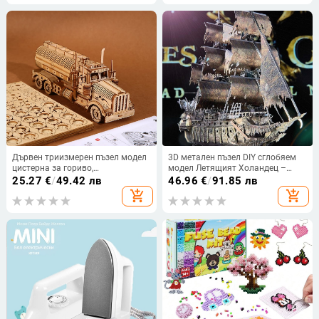
Дървен триизмерен пъзел модел
3D метален пъзел DIY сглобяем
цистерна за гориво,
модел Летящият Холандец –
образователна дървена игра за
карибски пиратски кораб, сплав,
25.27
€
/
49.42 лв
46.96
€
/
91.85 лв
деца 7–14 години, DIY и
за възраст 15–35 г.
add_shopping_cart
add_shopping_cart
персонализиране