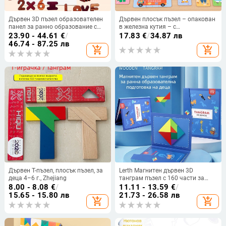
Дървен 3D пъзел образователен
Дървен плосък пъзел – опакован
панел за ранно образование с
в железна кутия – с
букви (големи и малки) и
персонализирани рисунки – за
23.90 - 44.61
€
/
17.83
€
/
34.87 лв
геометрични фигури — марка
възраст 7–14 години.
46.74 - 87.25 лв
add_shopping_cart
add_shopping_cart
Ohye-ouyi; продуктова категория:
3D пъзел; произход: Китай;
подходяща възраст: 4-6 години
Дървен T-пъзел, плосък пъзел, за
Lerth Магнитен дървен 3D
деца 4–6 г., Zhejiang
танграм пъзел с 160 части за
деца на 4–6 години
8.00 - 8.08
€
/
11.11 - 13.59
€
/
15.65 - 15.80 лв
21.73 - 26.58 лв
add_shopping_cart
add_shopping_cart