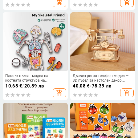
add_shopping_cart
add_shopping_cart
база за мъниста
Плосък пъзел - модел на
Дървен ретро телефон модел —
костната структура на
3D пъзел за настолен декор,
човешкото тяло, хартия,
образователна играчка за деца
10.68
€
/
20.89 лв
40.08
€
/
78.39 лв
образователна играчка за деца
7–14 години, персонализация
add_shopping_cart
add_shopping_cart
на възраст 7-14 години
възможна