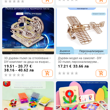
3D дървен пъзел за сглобяване –
Дървен модел на самолет - DIY
DIY комплект за деца на възраст
3D пъзел, персонализируем
7-14 г, средна трудност
според чертежи, за възраст 15-35
19.51 - 20.77
€
/
17.21
€
/
33.66 лв
години
38.16 - 40.62 лв
add_shopping_cart
add_shopping_cart