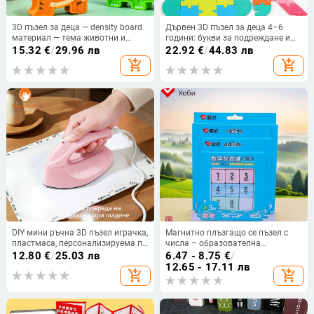
3D пъзел за деца — density board
Дървен 3D пъзел за деца 4–6
материал — тема животни и
години: букви за подреждане и
динозаври — образователна игра
логическо мислене
15.32
€
/
29.96 лв
22.92
€
/
44.83 лв
за деца 4-6 години
add_shopping_cart
add_shopping_cart
DIY мини ръчна 3D пъзел играчка,
Магнитно плъзгащо се пъзел с
пластмаса, персонализируема по
числа – образователна
образец, в кутия за опаковка,
пластмасова играчка за деца 7–
12.80
€
/
25.03 лв
6.47 - 8.75
€
/
многофункционална, за възраст
14 г., начално ниво, гладко
12.65 - 17.11 лв
add_shopping_cart
add_shopping_cart
15–35
движение