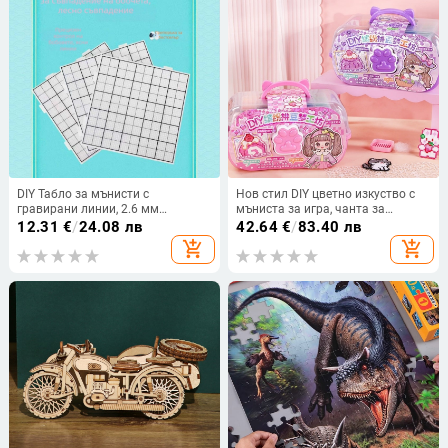
DIY Табло за мънисти с
Нов стил DIY цветно изкуство с
гравирани линии, 2.6 мм
мъниста за игра, чанта за
мънисти, пластмасово плоско
съхранение, комплект ръчно
12.31
€
/
24.08 лв
42.64
€
/
83.40 лв
табло, образователна творческа
изработени материали и пълен
add_shopping_cart
add_shopping_cart
игра за деца 7–14 г.
набор от инструменти