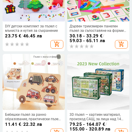
DIY детски комплект за пъзел с
Дървен триизмерен панелен
мъниста и кутия за съхранение
пъзел за съпоставяне на форми
– Montessori стил, подходящ за
23.75
€
/
46.45 лв
30.18 - 33.29
€
/
деца 0–3 г., с възможност за
59.03 - 65.11 лв
add_shopping_cart
add_shopping_cart
персонализиране по образци
Бебешки пъзел за ранно
3D пъзел — хартиен материал,
образование, практически пъзел
произход САЩ, за лица над 14
за съвпадение на мозъка,
години, илюстрации с букви и
11.41
€
/
22.32 лв
79.25 - 164.07
€
/
настолна играчка, фермерска
дъски
155.00 - 320.89 лв