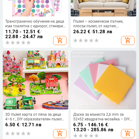
Трансгранично обучение на деца
Пъзел – космически пътник,
към тоалетна с еднорог, стикери,
плосък пъзел, от хартия;
момчета и момичета, развиват
персонализиране: Да; режим на
11.70 - 12.51
€
/
26.22
€
/
51.28 лв
навици за тоалетна, приучавайки
персонализация: по модел;
22.88 - 24.47 лв
add_shopping_cart
add_shopping_cart
ги към гърне.
подходящ за 7–14 години
3D пъзел карта от пяна за деца
Дъска за мъниста 2,6 mm за
4–6 г., DIY образователен пъзел
52×52 квадратна мозайка – DIY
със персонализация на лого
базова дъска за подреждане
6.50
€
/
12.71 лв
6.75 - 146.16
€
/
13.20 - 285.86 лв
add_shopping_cart
add_shopping_cart