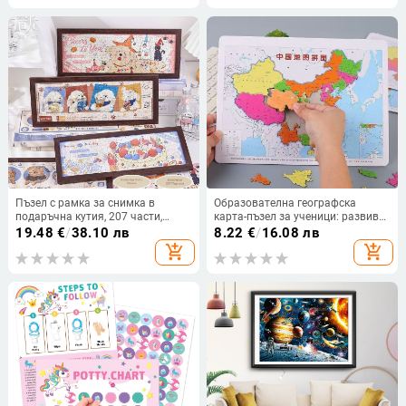
Преподаване на осъзнати
играчки Детска градина
Събиране и изваждане
Пъзел с рамка за снимка в
Образователна географска
подаръчна кутия, 207 части,
карта-пъзел за ученици: развива
хартия, за DIY, персонализирани
познавателни географски знания
19.48
€
/
38.10 лв
8.22
€
/
16.08 лв
изображения
и практически умения; Материал:
add_shopping_cart
add_shopping_cart
хартия; Категория: плосък пъзел;
Възраст: 14+; Образователна
играчка