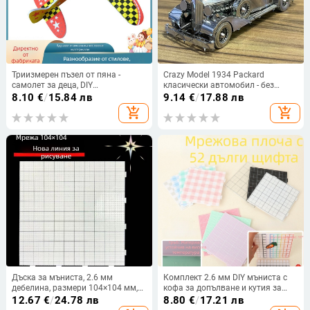
Триизмерен пъзел от пяна -
Crazy Model 1934 Packard
самолет за деца, DIY
класически автомобил - без
персонализация, EPS материал,
лепило, 3D метален пъзел за
8.10
€
/
15.84 лв
9.14
€
/
17.88 лв
подходящ за 4–6 години
сглобяване от неръждаема
add_shopping_cart
add_shopping_cart
стомана, DIY
Дъска за мъниста, 2.6 мм
Комплект 2.6 мм DIY мъниста с
дебелина, размери 104×104 мм,
кофа за допълване и кутия за
устойчива на високи
съхранение EVA мъниста –
12.67
€
/
24.78 лв
8.80
€
/
17.21 лв
температури и деформация, DIY
образователна играчка за деца