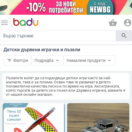
menu
shopping_basket
account_circle
search
Детски дървени играчки и пъзели
filter_list
keyboard_arrow_down
keyboard_arrow_down
Филтри
Подредба
Намалени продукти
Пъзелите могат да са подходящи детски игри както за най-
малките, така и за големи. Освен това те развиват в детето
положителни качества лесно и по време на игра. Ако играчката,
която търсите за детето си е пъзел или дървена играчка, вземете я
от нашия онлайн магазин.