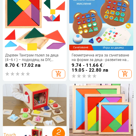
Дървен Танграм пъзел за деца
Геометрична игра за съчетаване
(4–6 г.) – подходящ за DIY,
на форми за деца - развитие на
блистер опаковка
цветоразпознаването и
8.70
€
/
17.02 лв
9.74 - 11.66
€
/
концентрацията - семейна
19.05 - 22.80 лв
add_shopping_cart
add_shopping_cart
интерактивна настолна игра
(пластмаса; плосък панел;
подходяща за 7–14 години;
мрежеста торба;
многофункционална)