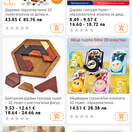
Дървена образователна 3D
Дървен танграм пъзел —
пъзел-играчка за допир и
образователна играчка за деца
отгатване, за възрастни над 61
4–6 г; материал: дърво;
43.85
€
/
85.76 лв
8.49 - 9.57
€
/
години
произход: Zhejiang
16.60 - 18.72 лв
add_shopping_cart
add_shopping_cart
Британски дървен танграм пъзел
Яйцевидни строителни блокчета
– 3D пъзел с шестоъгълни фигури
3D пъзел - образователна
за деца 0–3 години,
играчка за деца на възраст 7–14
9.53 - 12.61
€
/
14.51
€
/
28.38 лв
образователна играчка
години, пластмаса
18.64 - 24.66 лв
add_shopping_cart
add_shopping_cart