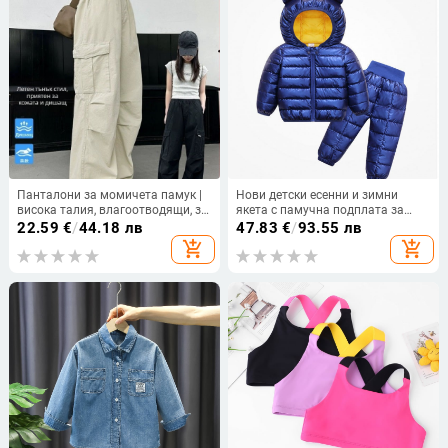
Панталони за момичета памук |
Нови детски есенни и зимни
висока талия, влагоотводящи, за
якета с памучна подплата за
възраст 7–12 г., лято 2025,
бебета и кърмачета, леки пухени
22.59
€
/
44.18 лв
47.83
€
/
93.55 лв
корейски стил
якета с памучна подплата за
add_shopping_cart
add_shopping_cart
момчета и момичета