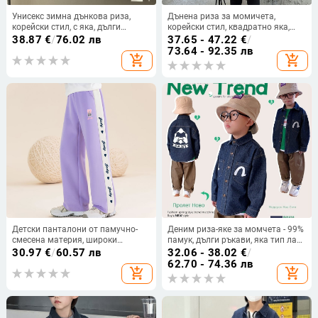
Унисекс зимна дънкова риза,
Дънена риза за момичета,
корейски стил, с яка, дълги
корейски стил, квадратно яка,
ръкави, 95% памук, мека
дълги ръкави, едноцветна, меко
38.87
€
/
76.02 лв
37.65 - 47.22
€
/
повърхност, плътна материя, за
обработен плат, за деца над 8 г
73.64 - 92.35 лв
add_shopping_cart
add_shopping_cart
деца 1–3 години
Детски панталони от памучно-
Деним риза-яке за момчета - 99%
смесена материя, широки
памук, дълги ръкави, яка тип лац,
крачоли, 50% памук, унисекс, за
еднотонен модел, пролет и есен
30.97
€
/
60.57 лв
32.06 - 38.02
€
/
пролет, есен и зима, свободен
62.70 - 74.36 лв
add_shopping_cart
add_shopping_cart
стил