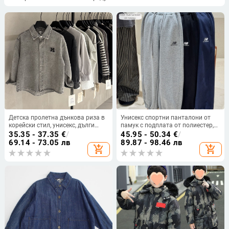
Детска пролетна дънкова риза в
Унисекс спортни панталони от
корейски стил, унисекс, дълги
памук с подплата от полиестер,
ръкави, мек памук
зима 2025, 65% памук, подплата
35.35 - 37.35
€
/
45.95 - 50.34
€
/
полиестер (98%), подходящи за
69.14 - 73.05 лв
89.87 - 98.46 лв
add_shopping_cart
add_shopping_cart
бягане и спортове с топка