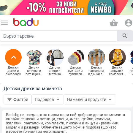
menu
shopping_basket
account_circle
search
expand_less
Детски 
Детски 
Детски 
Детски 
Детски 
Детски 
дрехи и 
тениски и 
елеци и 
суичъри и 
панталони 
анцузи и 
пи
аксесоари
потници за 
якета за 
пуловери 
и дънки за 
комплекти 
момчета
момчета
за момчета
момчета
за момчета
Детски дрехи за момчета
filter_list
keyboard_arrow_down
keyboard_arrow_down
Филтри
Подредба
Намалени продукти
Badu.bg ви предлага на ниски цени най-добрите дрехи за момчета
онлайн: тениски и потници, елеци, якета, грейки, суичъри,
жилетки, панталони, комплекти, пижами и анцузи - различни
модели и размери. Облечете вашето момче подобаващо като
изберете точният за него продукт.