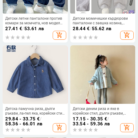
Детски летни панталони против
Детски момичешки кърдюрови
комари за момчета, нов модел
панталони с заешка козина,
2026, свободна кройка, тънки
тематика My Melody и Kuromi,
27.41
€
/
53.61 лв
28.44
€
/
55.62 лв
дънкови панталони за по-големи
корейски стил, пролет 2025 –
add_shopping_cart
add_shopping_cart
деца, ежедневен стил за лятото.
възраст 3–8 години.
Детска памучна риза, дълги
Детски деним риза и яке в
ръкави, ла-пел яка, корейски стил,
корейски стил, дълги ръкави,
100% памук, за възраст 3–8
едноцветен модел, мека
29.84 - 33.75
€
/
17.15 - 30.35
€
/
години
обработка и ензимно измиване,
58.36 - 66.01 лв
33.54 - 59.36 лв
add_shopping_cart
add_shopping_cart
за деца 3–8 години