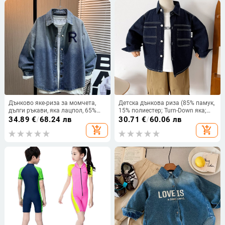
Дънково яке-риза за момчета,
Детска дънкова риза (85% памук,
дълги ръкави, яка лацпол, 65%
15% полиестер; Turn-Down яка;
памук 35% полиестер, пролетен
дълъг ръкав; есен 2025)
34.89
€
/
68.24 лв
30.71
€
/
60.06 лв
стил
add_shopping_cart
add_shopping_cart