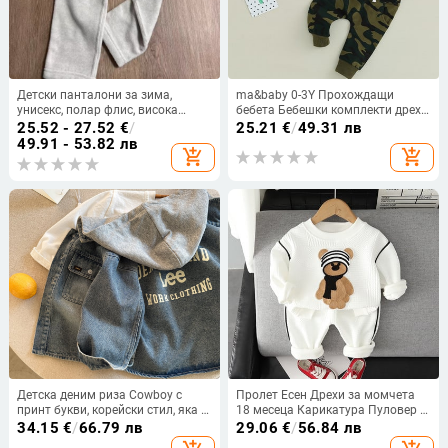
Детски панталони за зима,
ma&baby 0-3Y Прохождащи
унисекс, полар флис, висока
бебета Бебешки комплекти дрехи
талия, права кройка
с дълъг ръкав Камуфлажни
25.52 - 27.52
€
/
25.21
€
/
49.31 лв
горнища с щампи на букви +
49.91 - 53.82 лв
add_shopping_cart
add_shopping_cart
панталони Пролетно-есенни
тоалети d05
Детска деним риза Cowboy с
Пролет Есен Дрехи за момчета
принт букви, корейски стил, яка с
18 месеца Карикатура Пуловер с
лапел, дълги ръкави
О-образно деколте С дълъг ръкав
34.15
€
/
66.79 лв
29.06
€
/
56.84 лв
Суичъри Панталони Екипировки