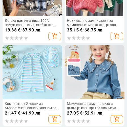
Детска памучна риза 100%
Нови есенно-зимни дрехи за
памук, casual стил, стойка яка,
момичета с висока яка, ръчно
дълги ръкави, каре
тъкан пуловер с дебело долнище,
19.38
€
/
37.90 лв
35.15
€
/
68.75 лв
стилен пуловер, нов есенно-
add_shopping_cart
add_shopping_cart
зимен без дантела
Комплект от 2 части за
Момичешка памучна риза с
бързосъхнещ бански костюм за
дълъг ръкав - кръгла яка, мека
бебета за трансгранична външна
материя, за деца 3–8 години
21.47
€
/
41.99 лв
27.05
€
/
52.91 лв
търговия
add_shopping_cart
add_shopping_cart