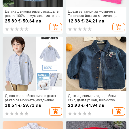
Детска дънкова риза с яка, дълъг
Дрехи за танци за момичета,
ръкав, 100% памук, лека материя,
Топове за йога за момичета,
за момчета, за всички сезони
Детски фитнес къси потници,
25.89
€
/
50.64 лв
12.38
€
/
24.21 лв
Модерно спортно облекло
add_shopping_cart
add_shopping_cart
Десно европейска риза с дълъг
Детска деним риза, корейски
ръкав за момчета, ежедневно
стил, дълъг ръкав, Turn-down
пролетно облекло, детски дрехи в
collar, есен
30.54
€
/
59.73 лв
22.98
€
/
44.94 лв
нов стил, риза за бебета и малки
add_shopping_cart
add_shopping_cart
деца, пролетен и есенен стил.