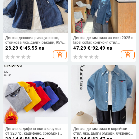
Детска дънкова риза, унисекс,
Детска деним риза за есен 2025 с
стойкова яка, дълги ръкави, 95%
lapel collar, хонгконг стил
памук, ензимно измиване
винтидж, универсална за
23.29
€
/
45.55 лв
47.29
€
/
92.49 лв
момчета и момичета
add_shopping_cart
add_shopping_cart
Детско кадифено яке с качулка
Детска деним риза в корейски
от 320 гр., кадифено, сребърна
стил, яка, дълги ръкави, буквено
лисица, топло, с цип, за момчета
принт върху едноцветна тъкан,
29.14
€
/
56.99 лв
31.94
€
/
62.47 лв