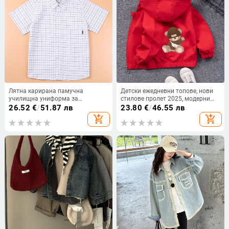
Лятна карирана памучна
Детски ежедневни топове, нови
училищна униформа за
стилове пролет 2025, модерни
момичета, карирана училищна
връхни дрехи за средни и големи
26.52
€
/
51.87 лв
23.80
€
/
46.55 лв
униформа с къс ръкав за деца от
деца, модерни и стилни палта за
add_shopping_cart
add_shopping_cart
средно и по-голямо училище и
момичета
ученици от началното училище