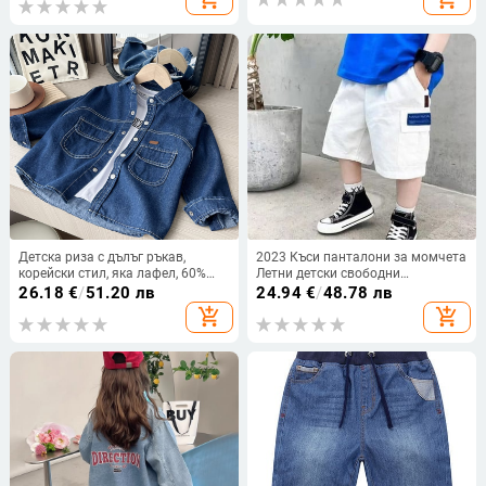
2025.
Детска риза с дълъг ръкав,
2023 Къси панталони за момчета
корейски стил, яка лафел, 60%
Летни детски свободни
памук, за възраст 3-8 години
панталони Момчета
26.18
€
/
51.20 лв
24.94
€
/
48.78 лв
тийнейджъри Ежедневни тънки
add_shopping_cart
add_shopping_cart
къси панталони Cargo с няколко
джоба Детски памучни
панталони