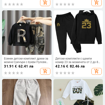
Момчета в стил Свободни модни
едноцветна жилетка за момче
add_shopping_cart
add_shopping_cart
шорти 4.5 6.7.8.9.10.11.12.13.14
Вратовръзка Риза от три части
години
официална вечерна рокля
Есенен детски комплект дрехи за
Детски комплекти с щампи
момче Суичъри с букви Пуловер
номер 23 за момичета от 2 до 8
Топ и карго панталони 2 бр.
години Детски дрехи за момчета
31.91
€
/
62.41 лв
42.16
€
/
82.46 лв
Костюм Детски момичета Моден
Детски комплект горнище и
add_shopping_cart
add_shopping_cart
камуфлажен анцуг
долнище дрехи за гости