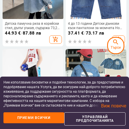
Детска памучна риза в корейски
4 до 13 години Детски дънкови
стил, дълъг ръкав, съдържа 73,2%
къси панталони за момчета Нови
памук, печат с букви, меко
летни ежедневни детски момчета
44.93
€
/
87.88 лв
37.41
€
/
73.17 лв
обработване
Дънки Къси панталони Памучни
add_shopping_cart
add_shopping_cart
search
дишащи меки детски панталони
за момчета
Търси
Ние използваме бисквитки и подобни технологии, за да предоставяме и
подобряваме нашата Услуга, да ви осигурим най-доброто потребителско
изживяване, да поддържаме сигурността на платформата, да
персонализираме съдържанието и рекламите, както и да измерваме
ефективността на нашите маркетингови кампании. С избора на
Виж повече
„Приемам всички“ вие се съгласявате ние и нашите доверени партньори
Детски тренировъчни панталони
Дънено яке-риза за момчета,
да съхраняваме бисквитки и подобни технологии на вашето устройство
за момчета с три ивици,
японски стил, яка тип ла-пел,
за рекламни и аналитични цели. Можете по всяко време да управлявате
памучно-полиестър смес, без
дълги ръкави, за деца над 8
УПРАВЛЯВАЙ
22.04 - 27.23
€
/
38.47 - 39.67
€
/
ПРИЕМИ ВСИЧКИ
home
apps
shopping_basket
person
своите предпочитания, като натиснете „Управлявай предпочитанията“.
ПРЕДПОЧИТАНИЯТА
подплата, есенно-зимни, за деца
години (есен 2025)
43.11 - 53.26 лв
75.24 - 77.59 лв
За повече информация, моля, вижте нашата
Политика за защита на
add_shopping_cart
add_shopping_cart
над 8 години
Начало
Категории
Кошница
Профил
данните
.