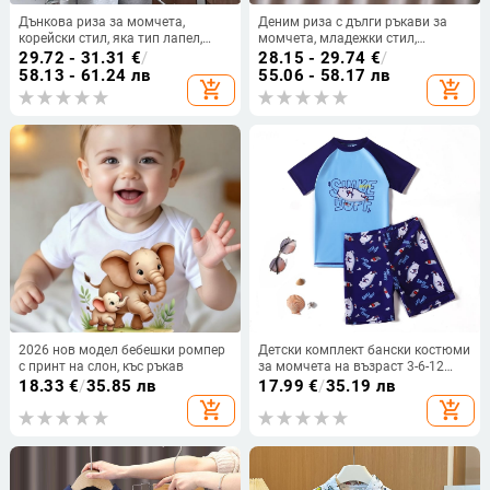
Дънкова риза за момчета,
Деним риза с дълги ръкави за
корейски стил, яка тип лапел,
момчета, младежки стил,
дълги ръкави, едноцветна
лацетна яка, есен 2025
29.72 - 31.31
€
/
28.15 - 29.74
€
/
58.13 - 61.24 лв
55.06 - 58.17 лв
add_shopping_cart
add_shopping_cart
2026 нов модел бебешки ромпер
Детски комплект бански костюми
с принт на слон, къс ръкав
за момчета на възраст 3-6-12
години, в анимационен стил,
18.33
€
/
35.85 лв
17.99
€
/
35.19 лв
летни бански костюми за малки
add_shopping_cart
add_shopping_cart
деца