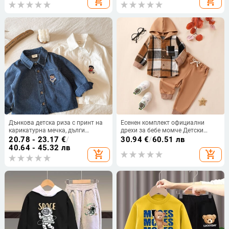
add_shopping_cart
add_shopping_cart
за малки деца Комплекти дрехи
за момичета
Дънкова детска риза с принт на
Есенен комплект официални
карикатурна мечка, дълги
дрехи за бебе момче Детски
ръкави, лацкан яка, 95% памук,
момичета Карирани качулки Яке
20.78 - 23.17
€
/
30.94
€
/
60.51 лв
пролет-есен 2025
Палто и панталон 2 бр. Костюм
40.64 - 45.32 лв
add_shopping_cart
add_shopping_cart
Детски дълги ризи Облекла за
панталони