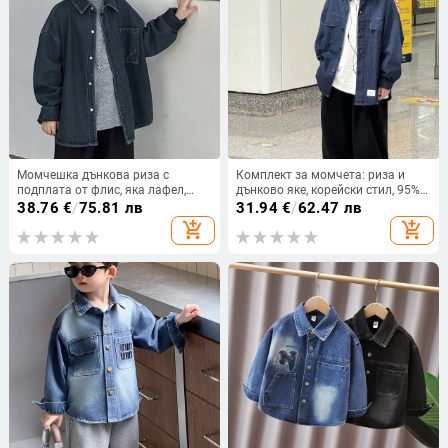
Момчешка дънкова риза с
Комплект за момчета: риза и
подплата от флис, яка лафел,
дънково яке, корейски стил, 95%
дълги ръкави, 80% памук / 20%
памук, едноцветен, мека тъкан за
38.76
€
/
75.81 лв
31.94
€
/
62.47 лв
полиестер, меко третиране, есен
пролет
add_shopping_cart
add_shopping_cart
2025