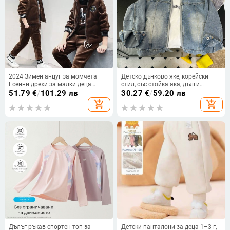
2024 Зимен анцуг за момчета
Детско дънково яке, корейски
Есенни дрехи за малки деца
стил, със стойка яка, дълги
Тийнейджърски дрехи тигрово
ръкави, ензимно пране
51.79
€
/
101.29 лв
30.27
€
/
59.20 лв
кадифено яке + пуловер +
add_shopping_cart
add_shopping_cart
панталон Деца Деца 8 9 10 11 12
години
Дълъг ръкав спортен топ за
Детски панталони за деца 1–3 г,