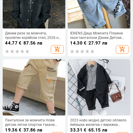
Деним риза за момчета,
IENENS Деца Момчета Плажни
пролетен корейски стил, 2026 нов
къси панталони Дънки Детски
модел
дрехи Панталони Дънкови дрехи
44.77
€
/
87.56 лв
14.30
€
/
27.97 лв
Bermuda Infant Toddler Baby Boy
add_shopping_cart
add_shopping_cart
Ежедневни панталони
Панталони за момчета Нови
2023 ново модно детско облекло
детски летни спортни тъкани
бебешка жилетка с верижка
панталони за свободното време
джентълменски костюм
19.36
€
/
37.86 лв
33.31
€
/
65.15 лв