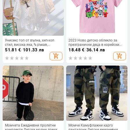
Унисекс топ от вълна, хип-хоп
2023 Ново детско облекло за
стил, висока яка, ¾ ръкав,
презгранични деца в корейски
пуловер
стил, лятна тениска с къс ръкав
51.81
€
/
101.33 лв
18.48
€
/
36.14 лв
за момчета и момичета, бебешка
add_shopping_cart
add_shopping_cart
тениска с къс ръкав, памук
Момчета Ежедневни пролетни
Момче Камуфлажни карго
комплекти Детски модни дрехи
панталони Детски ежедневни