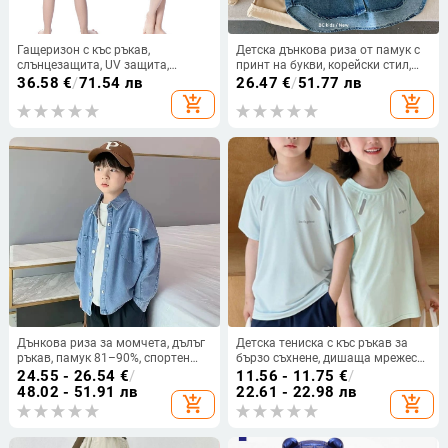
Гащеризон с къс ръкав,
Детска дънкова риза от памук с
слънцезащита, UV защита,
принт на букви, корейски стил,
дишащ, бързосъхнещ, за
яка
36.58
€
/
71.54 лв
26.47
€
/
51.77 лв
гмуркане с шнорхел, за момчета
add_shopping_cart
add_shopping_cart
и момичета
Дънкова риза за момчета, дълъг
Детска тениска с къс ръкав за
ръкав, памук 81–90%, спортен
бързо съхнене, дишаща мрежеста
стил, пролет и есен
материя, полиестер, за деца 7–12
24.55 - 26.54
€
/
11.56 - 11.75
€
/
г, летен модел.
48.02 - 51.91 лв
22.61 - 22.98 лв
add_shopping_cart
add_shopping_cart