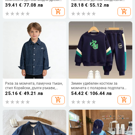
Костюми Детски едноцветни
спортни панталони Триизмерни
39.41
€
/
77.08 лв
28.18
€
/
55.12 лв
суитчъри+панталони 2 бр.
спортни панталони с висока
add_shopping_cart
add_shopping_cart
Опростени есенни тоалети
видимост Детско облекло 3-16 г.
Риза за момчета, памучна тъкан,
Зимен удебелен костюм за
стил Корейски, дълги ръкави,
момчета с поларена подплата
Turn-Down яка, за деца над 8
Суичър Панталони Комплект от 2
25.16
€
/
49.21 лв
54.42
€
/
106.44 лв
години
части Стилни ежедневни дрехи
add_shopping_cart
add_shopping_cart
за деца Есен/зима