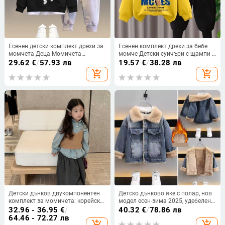
Есенен детски комплект дрехи за
Есенен комплект дрехи за бебе
момчета Деца Момичета
момче Детски суичъри с щампи с
Суичъри с качулка с щампа на
карикатури Пуловер Топ и
29.62
€
/
57.93 лв
19.57
€
/
38.28 лв
астронавт Пуловер Топ и
панталони 2 бр. Костюм Детски
add_shopping_cart
add_shopping_cart
панталони 2 бр. Костюм Бебешки
момичета Модни анцузи
анцуг
Детски дънков двукомпонентен
Детско дънково яке с полар, нов
комплект за момичета: корейски
модел есен-зима 2025, удебелено
стил, топ с презрамки + деним
и топло яке с памучна подплата
32.96 - 36.95
€
/
40.32
€
/
78.86 лв
риза; квадратно деколте, дълги
за бебета.
64.46 - 72.27 лв
add_shopping_cart
add_shopping_cart
ръкави, едноцветен деним, есен