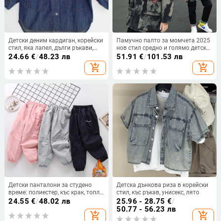
Детски деним кардиган, корейски
Памучно палто за момчета 2025
стил, яка лапел, дълги ръкави,
нов стил средно и голямо детско
денимов материал 95%,
красиво памучно палто детско
24.66
€
/
48.23 лв
51.91
€
/
101.53 лв
подходящ за пролет-лято-есен
средно и дълго дебело памучно
add_shopping_cart
add_shopping_cart
палто детско облекло зимно
палто
Детски панталони за студено
Детска дънкова риза в корейски
време: полиестер, къс крак, топли
стил, къс ръкав, унисекс, лято
за момчета 7–12 г
24.55
€
/
48.02 лв
25.96 - 28.75
€
/
50.77 - 56.23 лв
add_shopping_cart
add_shopping_cart