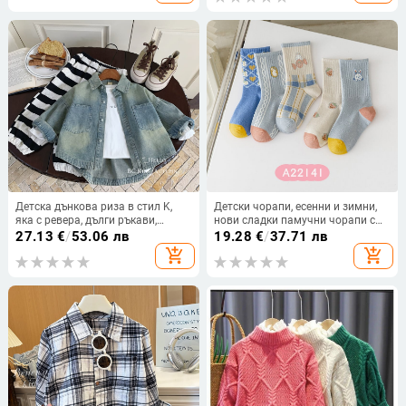
Детска дънкова риза в стил K,
Детски чорапи, есенни и зимни,
яка с ревера, дълги ръкави,
нови сладки памучни чорапи с
памучна тъкан
анимационни герои, средно
27.13
€
/
53.06 лв
19.28
€
/
37.71 лв
дълги, за момчета и момичета от
add_shopping_cart
add_shopping_cart
1 до 15 години, бебешки чорапи в
принцесен стил