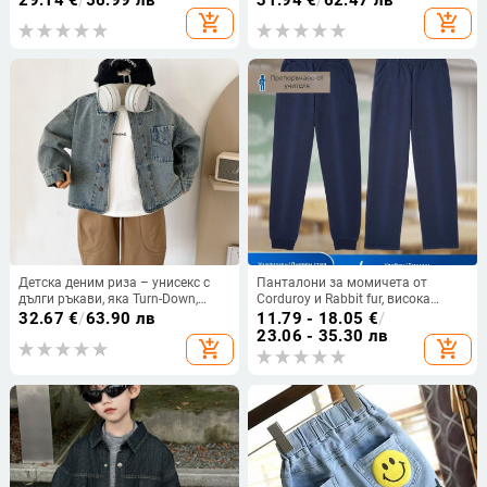
и момичета, модерно
70% памук / 20% регенерирана
add_shopping_cart
add_shopping_cart
целулоза / 10% полиестер, есен
2025
Детска деним риза – унисекс с
Панталони за момичета от
дълги ръкави, яка Turn-Down,
Corduroy и Rabbit fur, висока
солиден модел, пролет (Основна
талия, пролет 2025, за деца 3-8
32.67
€
/
63.90 лв
11.79 - 18.05
€
/
тъкан: 75.6% памук; Ръкав: дълги;
години
23.06 - 35.30 лв
add_shopping_cart
add_shopping_cart
Яка: Turn-Down; Модел: солиден;
Сезон: пролет)