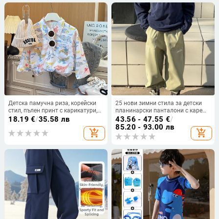
Детска памучна риза, корейски
25 нови зимни стила за детски
стил, пълен принт с карикатури,
планинарски панталони с каре
дълъг ръкав, яка тип костюм,
флийс, вдъхновени от Bird марка,
18.19
€
/
35.58 лв
43.56 - 47.55
€
/
свободен ежедневен стил, за
водоустойчиви, ветроустойчиви
85.20 - 93.00 лв
add_shopping_cart
add_shopping_cart
момчета 3–8 години (пролет
и маслоустойчиви
2025)