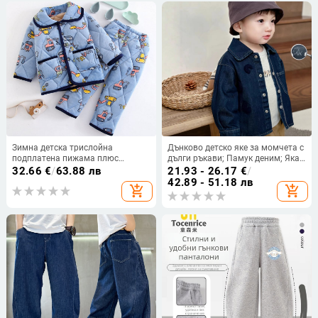
Зимна детска трислойна
Дънково детско яке за момчета с
подплатена пижама плюс
дълги ръкави; Памук деним; Яка:
комплект домашни дрехи от
лацетна; Узор: карикатура;
32.66
€
/
63.88 лв
21.93 - 26.17
€
/
кадифе и дебел фланел от
Пролет-есен, за деца 3–8 години
42.89 - 51.18 лв
add_shopping_cart
add_shopping_cart
коралов полар за момчета и
(100–140 см)
момичета