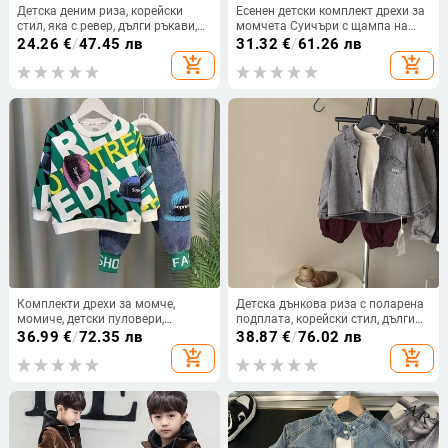
Детска деним риза, корейски
Есенен детски комплект дрехи за
стил, яка с ревер, дълги ръкави,
момчета Суичъри с щампа на
95% памук, карикатурен принт
букви Пуловер Топ и панталони
24.26
€
/
47.45 лв
31.32
€
/
61.26 лв
Панталони Костюм от 2 части
add_shopping_cart
add_shopping_cart
Костюми за тийнейджърки
Комплекти дрехи за момче,
Детска дънкова риза с поларена
момиче, детски пуловери,
подплата, корейски стил, дълги
суичъри + дънкови панталони, 2
ръкави, 95% памук, за деца на
36.99
€
/
72.35 лв
38.87
€
/
76.02 лв
бр., детски дрехи, момче, нов
възраст 1–3 години
add_shopping_cart
add_shopping_cart
костюм 2024 2 3 4 5 6 7 8 години