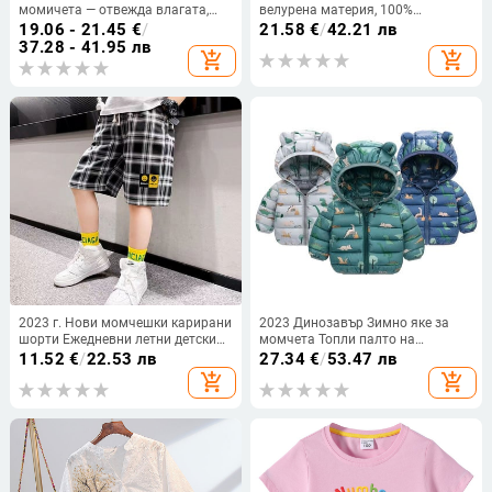
момичета — отвежда влагата,
велурена материя, 100%
найлонова материя, модел:
полиестер, за пролет/есен/зима
19.06 - 21.45
€
/
21.58
€
/
42.21 лв
букви/абстракт, за възраст 7–12
37.28 - 41.95 лв
add_shopping_cart
add_shopping_cart
години
2023 г. Нови момчешки карирани
2023 Динозавър Зимно яке за
шорти Ежедневни летни детски
момчета Топли палто на
модни меки дишащи пет
принцеса с качулка и цип
11.52
€
/
22.53 лв
27.34
€
/
53.47 лв
четвърти панталони
Бебешко връхно облекло
add_shopping_cart
add_shopping_cart
Висококачествено детско
Подарък за рожден ден 1 2 3 4 5
облекло
години Детски дрехи