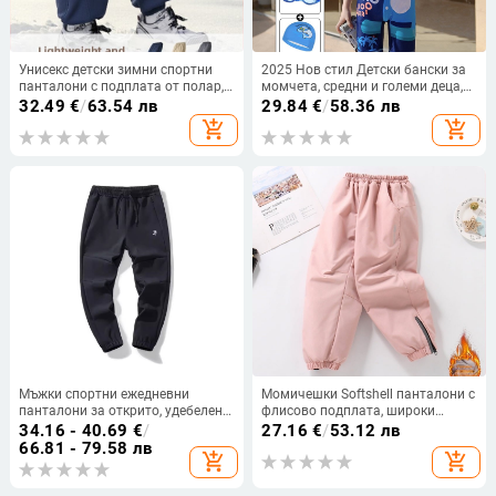
Унисекс детски зимни спортни
2025 Нов стил Детски бански за
панталони с подплата от полар,
момчета, средни и големи деца,
памучно-полиестерна материя,
Бързосъхнещ бански, Бебешки
32.49
€
/
63.54 лв
29.84
€
/
58.36 лв
ластична талия, за деца на
слънцезащитен комплект от една
add_shopping_cart
add_shopping_cart
възраст 7–12 години
част
Мъжки спортни ежедневни
Момичешки Softshell панталони с
панталони за открито, удебелени
флисово подплата, широки
водоустойчиви, дишащи, с
крачоли, зимни, 100% полиестер,
34.16 - 40.69
€
/
27.16
€
/
53.12 лв
еластична талия
бързосъхнещи, за деца на
66.81 - 79.58 лв
add_shopping_cart
add_shopping_cart
възраст 13–16 години