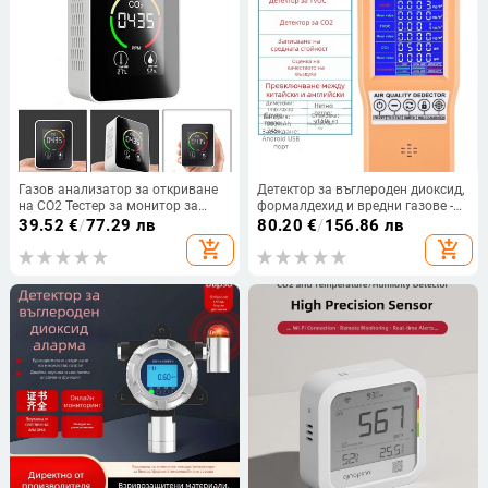
Газов анализатор за откриване
Детектор за въглероден диоксид,
на CO2 Тестер за монитор за
формалдехид и вредни газове -
качество на въздуха Измервател
Модел: New jsm-131sc; Марка:
39.52
€
/
77.29 лв
80.20
€
/
156.86 лв
на температура и влажност
Kangwf; Диапазон на измерване:
add_shopping_cart
add_shopping_cart
Хигрометър
0-5000; Точност: 1; Резолюция:
0.1