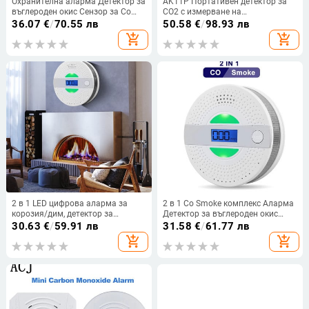
Охранителна аларма Детектор за
AK11P Портативен детектор за
въглероден окис Сензор за Co
CO2 с измерване на
Gas Детектор Работа на
температурата, влажността и
36.07
€
/
70.55 лв
50.58
€
/
98.93 лв
батерията Детектор за изтичане
качеството на въздуха
add_shopping_cart
add_shopping_cart
на отровен газ Кухненски сензор
2 в 1 LED цифрова аларма за
2 в 1 Co Smoke комплекс Аларма
корозия/дим, детектор за
Детектор за въглероден окис
въглероден окис, сензор за
Сензор за гласово
30.63
€
/
59.91 лв
31.58
€
/
61.77 лв
гласово предупреждение, защита
предупреждение Защита на дома
add_shopping_cart
add_shopping_cart
на дома, висока чувствителност
Сигурност Висока
чувствителност 85 db силен