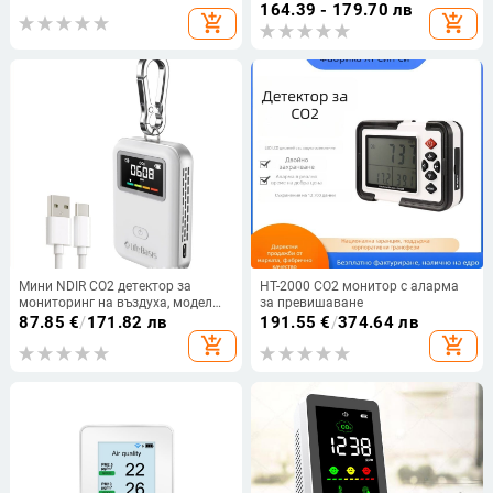
PT02 Plus; Измерва: CO, CO2,
едно измерване на качеството на
164.39 - 179.70 лв
add_shopping_cart
add_shopping_cart
TVOC, PM2.5, PM10, температура,
въздуха
влажност; Захранване: DC12V;
Тегло: 650 г)
Мини NDIR CO2 детектор за
HT-2000 CO2 монитор с аларма
мониторинг на въздуха, модел
за превишаване
BCM02, диапазон 400–5000 ppm,
87.85
€
/
171.82 лв
191.55
€
/
374.64 лв
точност ±(50 ppm + 5%),
add_shopping_cart
add_shopping_cart
захранване Type-C