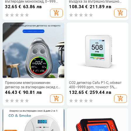
въглероден монооксид, 0–999
въздуха за вътрешно/външно
ppm, висока точност, захранване
приложение: PM2.5, PM10, CO2;
32.65
€
/
63.86 лв
108.34
€
/
211.89 лв
5V/1A
обхват 40 м2; точност 0.01; Type-
add_shopping_cart
add_shopping_cart
C захранване
Преносим електрохимичен
CO2 детектор Cafu P1-C, обхват
детектор за въглероден оксид с
400–9999 ppm, точност 5%,
аларма за къмпинг на открито;
дисплей 240x320, захранване 5V
46.43
€
/
90.81 лв
132.65
€
/
259.44 лв
измерва атмосферно налягане,
add_shopping_cart
add_shopping_cart
надморска височина,
температура и влажност.