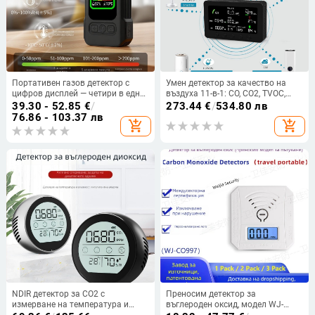
Портативен газов детектор с
Умен детектор за качество на
цифров дисплей — четири в едно:
въздуха 11-в-1: CO, CO2, TVOC,
CO, CO2, температура и влажност,
PM2.5, PM10 сензори
39.30 - 52.85
€
/
273.44
€
/
534.80 лв
аларма, магнитно закрепване
76.86 - 103.37 лв
add_shopping_cart
add_shopping_cart
NDIR детектор за CO2 с
Преносим детектор за
измерване на температура и
въглероден оксид, модел WJ-
влажност, метален модел P8,
CO997, обхват 999 ppm,