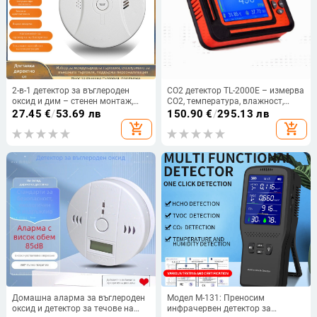
2-в-1 детектор за въглероден
CO2 детектор TL-2000E – измерва
оксид и дим – стенен монтаж,
CO2, температура, влажност,
безжичен интелигентен сензор,
атмосферно налягане и
27.45
€
/
53.69 лв
150.90
€
/
295.13 лв
обхват до 30 м², точност 99.5%,
надморска височина – обхват 0–
add_shopping_cart
add_shopping_cart
захранване с DC 9V батерия
9999 ppm, точност ±50 ppm ±5%
rdg (0–5000 ppm)
Домашна аларма за въглероден
Модел M-131: Преносим
оксид и детектор за течове на
инфрачервен детектор за