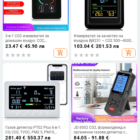
3-в-1 CO2 измервател за
Измервател за качество на
домашен въздух: CO2,
въздуха Bj8231 – CO2 500–4000
температура и влажност
ppm, Температура, Влажност,
23.47
€
/
45.90 лв
103.04
€
/
201.53 лв
TVOC, Sensirion Swiss сензор
add_shopping_cart
add_shopping_cart
Газов детектор PT02 Plus 6-в-1:
JD-3002 CO2, формалдехид и
CO, CO2, TVOC, PM2.5, PM10,
органични газове детектор с
температура и влажност (Модел:
температура и влажност - шест в
281.40
€
/
550.37 лв
84.05 - 91.88
€
/