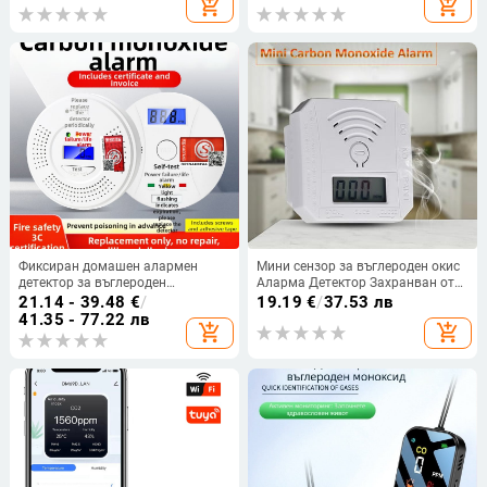
add_shopping_cart
add_shopping_cart
Фиксиран домашен алармен
Мини сензор за въглероден окис
детектор за въглероден
Аларма Детектор Захранван от
монооксид JM-YK-618 от Yun
батерия с LED цифров дисплей
21.14 - 39.48
€
/
19.19
€
/
37.53 лв
Zhibang - (диапазон на алармата
Звуково предупреждение
41.35 - 77.22 лв
add_shopping_cart
add_shopping_cart
150 ppm, точност 0.01 ppm,
Подходящо за домашна кухня
детекция на CO)