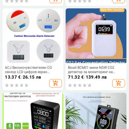
Пожарна звукова аларма
предупреждение, подходящ за
домашна кухня
ACJ Високочувствителен CO
Bioall BCM01 мини NDIR CO2
сензор LCD цифров екран
детектор за мониторинг на
Аларма за въглероден окис
въздуха – обхват 400–5000 ppm,
13.37
€
/
26.15 лв
71.32
€
/
139.49 лв
Самостоятелна работа Безжичен
точност ±(50 ppm+5%), Type-C
add_shopping_cart
add_shopping_cart
звуков предупредителен
зареждане
детектор за дим