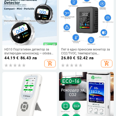
HD10 Портативен детектор за
Пет в едно преносим монитор за
въглероден монооксид — обхват
CO2/TVOC, температура,
на измерване 0-999 ppm, точност
влажност и формалдехид; CO2
44.19
€
/
86.43 лв
26.80
€
/
52.42 лв
±2 ppm, 3.7V вградена литиева
обхват 400–5000 ppm; точност 1
add_shopping_cart
add_shopping_cart
батерия
ppm; формалдехид 0–2.0 mg/m3;
захранване чрез презареждаща
литиева батерия