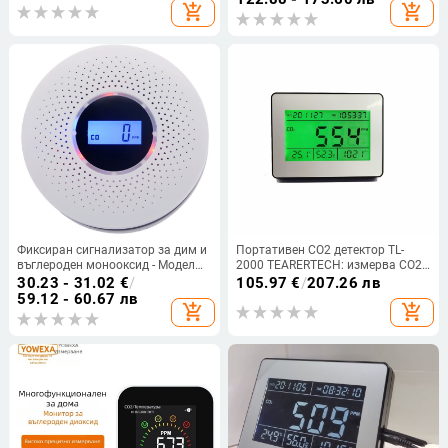
add_shopping_cart
add_shopping_cart
CO/METHANE
Фиксиран сигнализатор за дим и
Портативен CO2 детектор TL-
въглероден монооксид - Модел
2000 TEARERTECH: измерва CO2,
512, точност 95%, захранване
температура, влажност,
30.23 - 31.02
€
/
105.97
€
/
207.26 лв
4.5V, батерии 3x AA
атмосферно налягане и
59.12 - 60.67 лв
add_shopping_cart
add_shopping_cart
височина; диапазон 0-9999 ppm,
точност ±50 ppm ±5% rdg (0-5000)