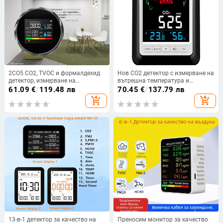
2CO5 CO2, TVOC и формалдехид
Нов CO2 детектор с измерване на
детектор, измерване на
вътрешна температура и
температура и влажност,
влажност и CO2 аларма
61.09
€
/
119.48 лв
70.45
€
/
137.79 лв
детектор за качество на въздуха
add_shopping_cart
add_shopping_cart
13-в-1 детектор за качество на
Преносим монитор за качество