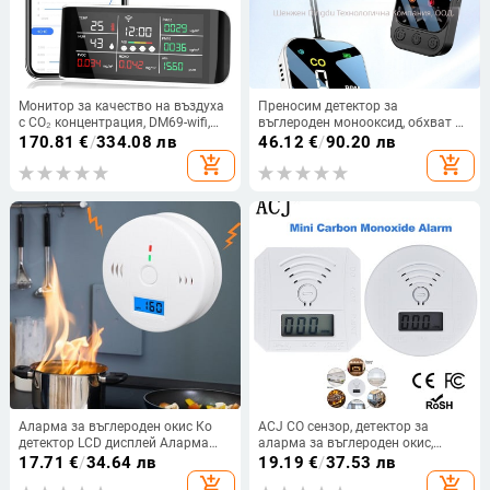
Монитор за качество на въздуха
Преносим детектор за
с CO₂ концентрация, DM69-wifi,
въглероден монооксид, обхват 0-
Tuya Wi‑Fi, USB захранване, 400–
999 ppm, точност ±5 ppm,
170.81
€
/
334.08 лв
46.12
€
/
90.20 лв
5000 ppm, точност 50 ppm ±3%
вградена литиева батерия, модел
add_shopping_cart
add_shopping_cart
HD09.
Аларма за въглероден окис Ко
ACJ CO сензор, детектор за
детектор LCD дисплей Аларма
аларма за въглероден окис,
Домашен безжичен детектор за
захранван от батерия с LED
17.71
€
/
34.64 лв
19.19
€
/
37.53 лв
изтичане на токсичен газ
цифров дисплей, звуково
add_shopping_cart
add_shopping_cart