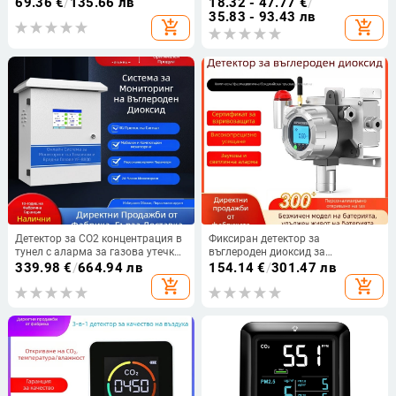
69.36
€
/
135.66 лв
18.32 - 47.77
€
/
диапазон 400–5000 ppm, точност
батерийно захранване, марка
35.83 - 93.43 лв
add_shopping_cart
add_shopping_cart
5%, резолюция 1 ppm,
Guard
захранване USB-C
Детектор за CO2 концентрация в
Фиксиран детектор за
тунел с аларма за газова утечка
въглероден диоксид за
и онлайн мониторинг
индустриална употреба, тунелен
339.98
€
/
664.94 лв
154.14
€
/
301.47 лв
детектор за токсични и вредни
add_shopping_cart
add_shopping_cart
газове CO2