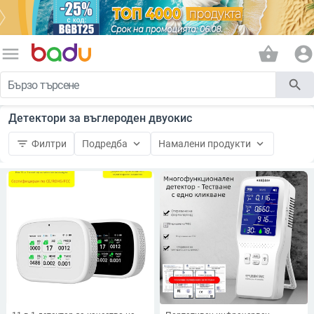
menu
shopping_basket
account_circle
search
Детектори за въглероден двуокис
filter_list
keyboard_arrow_down
keyboard_arrow_down
Филтри
Подредба
Намалени продукти