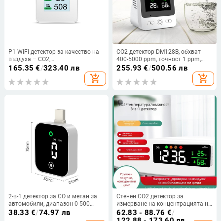
P1 WiFi детектор за качество на
CO2 детектор DM128B, обхват
въздуха – CO2,
400-5000 ppm, точност 1 ppm,
PM2.5/PM10/PM1.0, диапазон
напрежение 5V
165.35
€
/
323.40 лв
255.93
€
/
500.56 лв
400–9999 ppm, 5% точност,
add_shopping_cart
add_shopping_cart
дисплей 240×320
2-в-1 детектор за CO и метан за
Стенен CO2 детектор за
автомобили, диапазон 0-500
измерване на концентрацията на
ppm, USB захранване 5V,
CO2, диапазон 400–5000 ppm,
38.33
€
/
74.97 лв
62.83 - 88.76
€
/
резолюция 1 ppm, модел DM339-
точност ±5%
122.88 - 173.60 лв