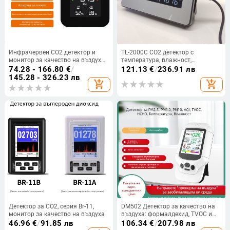
Инфрачервен CO2 детектор и
TL-2000C CO2 детектор с
монитор за качество на въздуха
температура, влажност,
в помещението — три в едно
атмосферно налягане и
74.28 - 166.80
€
/
121.13
€
/
236.91 лв
измерване на температура и
надморска височина –
145.28 - 326.23 лв
add_shopping_cart
add_shopping_cart
влажност
регистратор на данни (0–9999
ppm)
Детектор за CO2, серия Br-11,
DM502 Детектор за качество на
монитор за качество на въздуха
въздуха: формалдехид, TVOC и
PM2.5
46.96
€
/
91.85 лв
106.34
€
/
207.98 лв