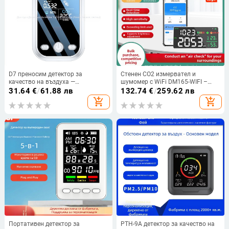
D7 преносим детектор за
Стенен CO2 измервател и
качество на въздуха —
шумомер с WiFi DM165-WIFI –
формалдехид 0–9.999 mg/m³,
CO2 400–5000 ppm; измерва
31.64
€
/
61.88 лв
132.74
€
/
259.62 лв
TVOC 0–9.999 mg/m³, CO2 400–
шум, температура и влажност;
add_shopping_cart
add_shopping_cart
5000 ppm; точност ±5%;
точност ±50 ppm; резолюция 0.1
захранване Type-C
dBA
Портативен детектор за
PTH-9A детектор за качество на