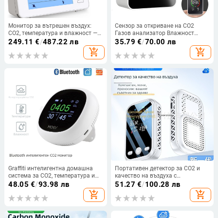
Монитор за вътрешен въздух:
Сензор за откриване на CO2
CO2, температура и влажност —
Газов анализатор Влажност
тройно измерване, модел 1200p
Тестер за температура
249.11
€
/
487.22 лв
35.79
€
/
70.00 лв
Въглероден диоксид Измервател
add_shopping_cart
add_shopping_cart
на качеството на въздуха Гумен
монитор
Graffiti интелигентна домашна
Портативен детектор за CO2 и
система за CO2, температура и
качество на въздуха с
влажност, 3-в-1 аларма,
формалдехид и TVOC, CO2 400–
48.05
€
/
93.98 лв
51.27
€
/
100.28 лв
управление през приложение,
5000 ppm, формалдехид 0–9.999
add_shopping_cart
add_shopping_cart
интелигентна въздушна кутия
mg/m³, TVOC 0–9.999 mg/m³,
точност ±5%, дисплей 240×250