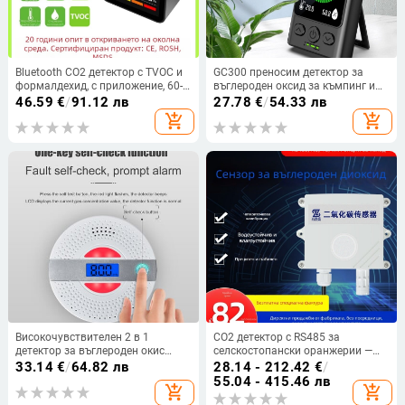
Bluetooth CO2 детектор с TVOC и
GC300 преносим детектор за
формалдехид, с приложение, 60-
въглероден оксид за къмпинг и
дневно съхранение на данни,
дома с CO аларма, температура и
46.59
€
/
91.12 лв
27.78
€
/
54.33 лв
модел 2CO3TB-5-in-1
влажност
add_shopping_cart
add_shopping_cart
Високочувствителен 2 в 1
CO2 детектор с RS485 за
детектор за въглероден окис
селскостопански оранжерии —
Сензор за дим Независим Co
висока прецизност
33.14
€
/
64.82 лв
28.14 - 212.42
€
/
Smoke Sound Сензор за аларма
55.04 - 415.46 лв
add_shopping_cart
add_shopping_cart
Защита на дома