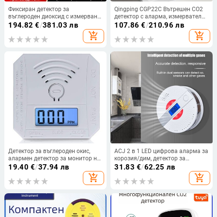
Фиксиран детектор за
Qingping CGP22C Вътрешен CO2
въглероден диоксид с измерване
детектор с аларма, измервател
на околната температура и
на концентрацията на CO2,
194.82
€
/
381.03 лв
107.86
€
/
210.96 лв
влажност
монитор за температура и
add_shopping_cart
add_shopping_cart
влажност
Детектор за въглероден окис,
ACJ 2 в 1 LED цифрова аларма за
алармен детектор за монитор на
корозия/дим, детектор за
CO, съответстващ на стандартите
въглероден окис, сензор за
19.40
€
/
37.94 лв
31.83
€
/
62.25 лв
UL 2034, сензор за CO
гласово предупреждение, защита
add_shopping_cart
add_shopping_cart
на дома, висока чувствителност