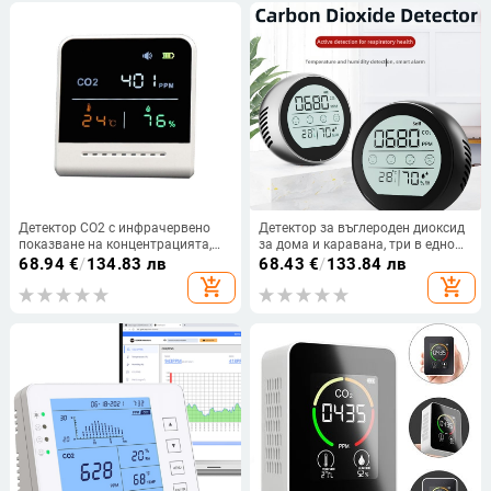
Детектор CO2 с инфрачервено
Детектор за въглероден диоксид
показване на концентрацията,
за дома и каравана, три в едно
преносим модел за вътрешна
измерване на температура,
68.94
€
/
134.83 лв
68.43
€
/
133.84 лв
употреба; измерва CO2,
влажност и CO2 с NDIR сензор
add_shopping_cart
add_shopping_cart
температура и влажност; обхват
400–5000 ppm; точност 50 ppm;
резолюция 1 ppm; захранване 5V