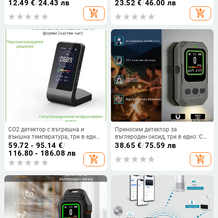
токсични газове
качество на въздуха за CO2 и
12.49
€
/
24.43 лв
23.52
€
/
46.00 лв
формалдехид, измерва вътрешна
add_shopping_cart
add_shopping_cart
температура и влажност, USB
захранване
CO2 детектор с вътрешна и
Преносим детектор за
външна температура, три в едно
въглероден оксид, три в едно: CO,
измерване на качеството на
температура и влажност,
59.72 - 95.14
€
/
38.65
€
/
75.59 лв
въздуха X20
магнитно закрепване и
116.80 - 186.08 лв
add_shopping_cart
add_shopping_cart
индикатор, диапазон 0–1000
ppm, точност 1 ppm, вградена
батерия 1000 mAh, 3.7V, TFT
високорезолюционен дисплей