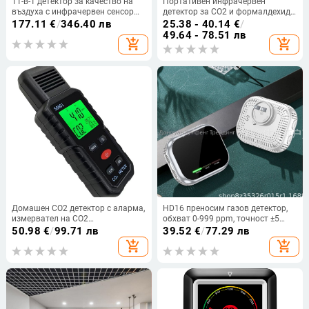
11-в-1 детектор за качество на
Портативен инфрачервен
въздуха с инфрачервен сенсор
детектор за CO2 и формалдехид с
PM2.5, CO, CO2, TVOC и
монитор за температура и
177.11
€
/
346.40 лв
25.38 - 40.14
€
/
формалдехид
влажност в помещението
49.64 - 78.51 лв
add_shopping_cart
add_shopping_cart
Домашен CO2 детектор с аларма,
HD16 преносим газов детектор,
измервател на CO2
обхват 0-999 ppm, точност ±5
концентрацията и монитор за
ppm, захранване 3.7V, тегло 90 g
50.98
€
/
99.71 лв
39.52
€
/
77.29 лв
температура и влажност
add_shopping_cart
add_shopping_cart