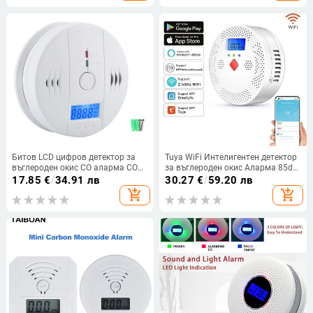
Битов LCD цифров детектор за
Tuya WiFi Интелигентен детектор
въглероден окис CO аларма CO
за въглероден окис Аларма 85dB
сензор монитор
Звуково предупреждение LCD
17.85
€
/
34.91 лв
30.27
€
/
59.20 лв
цифров дисплей Сирена за
add_shopping_cart
add_shopping_cart
отравяне с CO на закрито