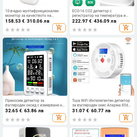
10-в-едно мултифункционален
ECO-16 CO2 детектор с
монитор за качеството на
регистратор на температура и
въздуха CO2 и PM2.5
влажност за вътрешно качество
158.53
€
/
310.06 лв
222.97
€
/
436.09 лв
на въздуха и аларма за
add_shopping_cart
add_shopping_cart
концентрацията на CO2
Преносим детектор за
Tuya WiFi Интелигентен детектор
въглероден оксид с измерване на
за въглероден окис Аларма 85dB
температура и влажност и
Звуково предупреждение LCD
32.65
€
/
63.86 лв
31.07
€
/
60.77 лв
качество на въздуха – пет в едно
цифров дисплей Сирена за
add_shopping_cart
add_shopping_cart
домашно устройство
отравяне с CO на закрито