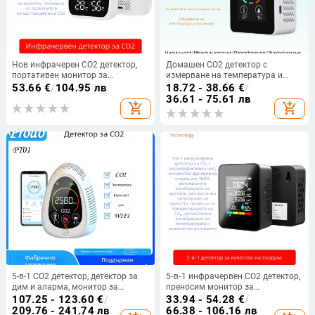
Нов инфрачерен CO2 детектор,
Домашен CO2 детектор с
портативен монитор за
измерване на температура и
температура, влажност и
влажност, тройна функция и
53.66
€
/
104.95 лв
18.72 - 38.66
€
/
качество на въздуха
аларма
36.61 - 75.61 лв
add_shopping_cart
add_shopping_cart
5-в-1 CO2 детектор, детектор за
5‑в‑1 инфрачервен CO2 детектор,
дим и аларма, монитор за
преносим монитор за
температура и влажност,
температура, влажност и
107.25 - 123.60
€
/
33.94 - 54.28
€
/
преносим газов детектор
качество на въздуха
209.76 - 241.74 лв
66.38 - 106.16 лв