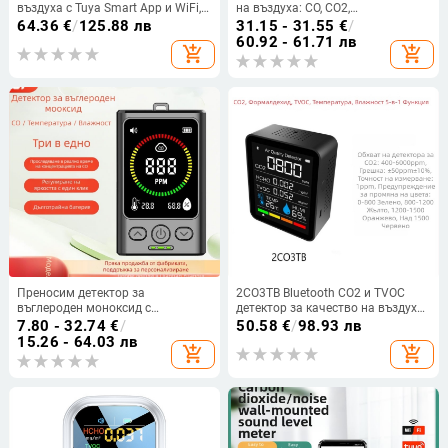
въздуха с Tuya Smart App и WiFi,
на въздуха: CO, CO2,
CO2 и PM2.5 - CO2 диапазон 400-
формалдехид, TVOC, PM2.5 и
64.36
€
/
125.88 лв
31.15 - 31.55
€
/
6000 ppm; PM2.5 измерване; CO2
PM10; обхват 400–5000 PPM;
60.92 - 61.71 лв
add_shopping_cart
add_shopping_cart
точност ±50 ppm; дисплей
точност 10 PPM; захранване
300x300
Type-C
Преносим детектор за
2CO3TB Bluetooth CO2 и TVOC
въглероден моноксид с
детектор за качество на въздуха,
измерване на температура и
измерва температура и
7.80 - 32.74
€
/
50.58
€
/
98.93 лв
влажност, модел GC3000 - 3 в 1,
влажност, 60 дни
15.26 - 64.03 лв
add_shopping_cart
add_shopping_cart
обхват 400–5000 ppm, точност
±5%, USB захранване