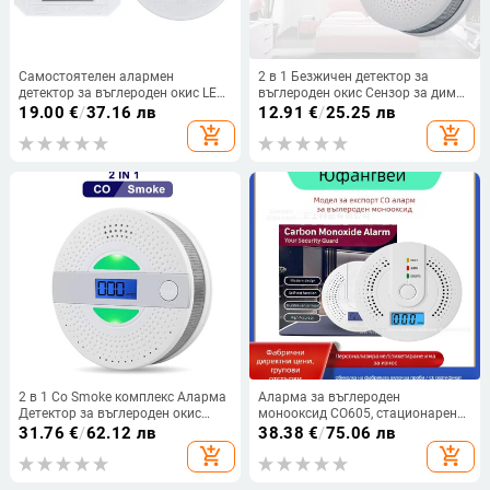
Самостоятелен алармен
2 в 1 Безжичен детектор за
детектор за въглероден окис LED
въглероден окис Сензор за дим
цифров дисплей Мини CO сензор
CO Warner Fire Secur Alarm 85dB
19.00
€
/
37.16 лв
12.91
€
/
25.25 лв
Захранван от батерия със
Вградена гласова подкана
add_shopping_cart
add_shopping_cart
звуково предупреждение за
Цифров LCD дисплей
домашна кухня
2 в 1 Co Smoke комплекс Аларма
Аларма за въглероден
Детектор за въглероден окис
монооксид CO605, стационарен
Сензор за гласово
детектор – обхват 30, точност 7%,
31.76
€
/
62.12 лв
38.38
€
/
75.06 лв
предупреждение Защита на дома
захранване: 2 AA батерии
add_shopping_cart
add_shopping_cart
Сигурност Висока
чувствителност 85 db силен