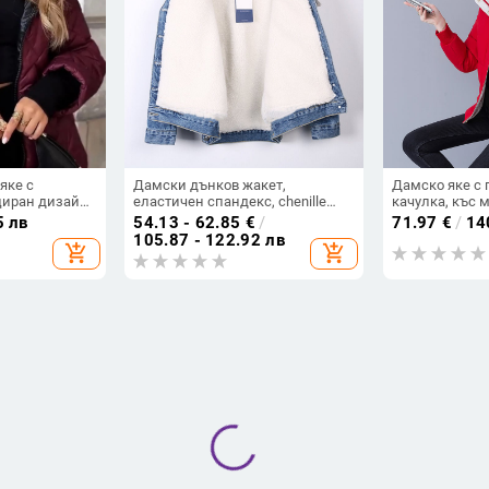
яке с
Дамски дънков жакет,
Дамско яке с 
иран дизайн,
еластичен спандекс, chenille
качулка, къс 
а, топло и
плат, редовна кройка, сваляща
подплатено с
5 лв
54.13 - 62.85
€
/
71.97
€
/
14
амук
се качулка, пролет 2025
105.87 - 122.92 лв
add_shopping_cart
add_shopping_cart