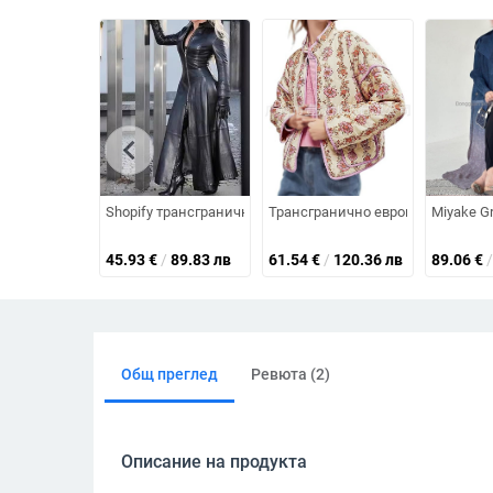
chevron_left
Shopify трансгранични експлозии на желания Amazon Al
Трансгранично европейско и амери
Miyake Gr
45.93
€
/
89.83 лв
61.54
€
/
120.36 лв
89.06
€
/
Общ преглед
Ревюта (2)
Описание на продукта