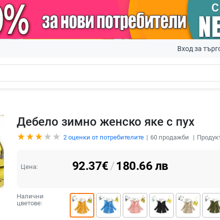
Вход за търг
Дебело зимно женско яке с пух
2
оценки от потребителите
60
продажби
Продук
92.37
€
/
180.66
лв
Цена:
Налични
цветове: