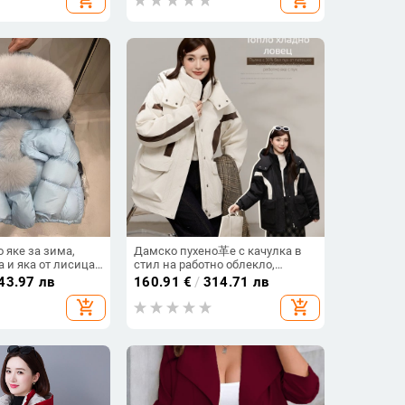
 яке за зима,
Дамско пухено革e с качулка в
а и яка от лисица,
стил на работно облекло,
атеши пух 201–300
контрастни цветове, зима, плюс
43.97 лв
160.91
€
/
314.71 лв
, външен нейлон,
размер, топло 65514
add_shopping_cart
add_shopping_cart
олиестер