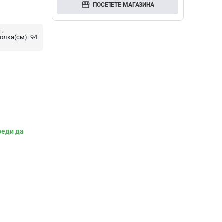
storefront
ПОСЕТЕТЕ МАГАЗИНА
S
олка(см):
94
реди да