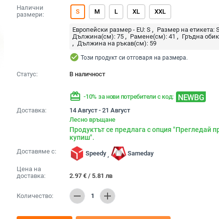
Налични
S
M
L
XL
XXL
размери:
Европейски размер - EU:
S
Размер на етикета:
Дължина(см):
75
Рамене(см):
41
Гръдна обик
Дължина на ръкав(см):
59
check_circle
Този продукт си отговаря на размера.
Статус:
В наличност
redeem
NEWBG
-10% за нови потребители с код:
Доставка:
14 Август - 21 Август
Лесно връщане
Продуктът се предлага с опция "Прегледай п
купиш".
Доставяме с:
Speedy
Sameday
,
Цена на
доставка:
2.97
€
/
5.81
лв
remove
add
Количество:
1