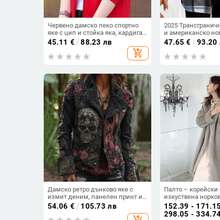
Червено дамско леко спортно
2025 Трансгранич
яке с цип и стойка яка, кардиган
и американско но
стил топ
есенно и зимно св
45.11
€
/
88.23 лв
47.65
€
/
93.20
дълъг ръкав, еже
add_shopping_cart
карирано яке с ка
бейзболно унифор
Дамско ретро дънково яке с
Палто – корейски 
измит деним, панелен принт и
изкуствена норков
обърнати маншети — нов модел.
дълго палто, зимн
54.06
€
/
105.73 лв
152.39 - 171.1
298.05 - 334.7
add_shopping_cart