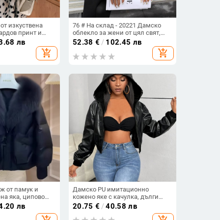
от изкуствена
76 # На склад - 20221 Дамско
ардов принт и
облекло за жени от цял свят,
редна дължина,
европейско и американско
3.68 лв
52.38
€
/
102.45 лв
поло, ежедневие, улично,
add_shopping_cart
add_shopping_cart
модерно, свободно и
универсално късо дънково яке
ж от памук и
Дамско PU имитационно
на яка, ципово
кожено яке с качулка, дълги
дълги ръкави,
ръкави, средна дължина, стил
4.20 лв
20.75
€
/
40.58 лв
ка, средна
уличен хипстър
add_shopping_cart
add_shopping_cart