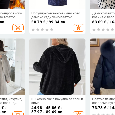
но европейско
Популярно есенно-зимно ново
Дамско палто 
во Amazon
дамско кадифено палто с
козина с леоп
ободно яке с
качулка и средна дължина,
стояща яка, с
 лв
50.79
€
/
99.34 лв
83.69
€
/
16
дневно
памучно, с дълъг ръкав и чист
топло
add_shopping_cart
add_shopping_cart
чулка,
цвят, памучно яке
мено яке
стил, качулка,
Шикозно яке с качулка за есен и
Палто с пълне
а козина,
зима
сваляема пухе
о
закопчаване, 
5
€
/
44.98 - 45.86
€
/
73.73
€
/
14
свободна крой
4 лв
87.97 - 89.69 лв
add_shopping_cart
add_shopping_cart
дължина