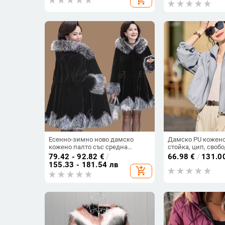
Есенно-зимно ново дамско
Дамско PU кожено 
кожено палто със средна
стойка, цип, свобо
дължина в корейски стил,
дълги ръкави, про
79.42 - 92.82
€
/
66.98
€
/
131.0
изкуствена лисича кожа и яка от
155.33 - 181.54 лв
add_shopping_cart
норка, удебелено палто, дамски
тоалет