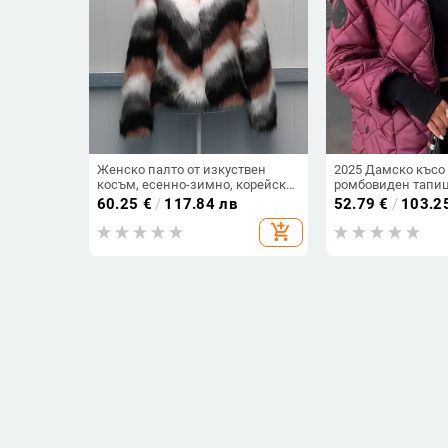
Женско палто от изкуствен
2025 Дамско късо 
косъм, есенно-зимно, корейски
ромбовиден тапиц
стил, къс модел с кръгла яка,
качулка, есен-зим
60.25
€
/
117.84 лв
52.79
€
/
103.2
ежедневен стил, плюс размер
леко, полиестер-п
add_shopping_cart