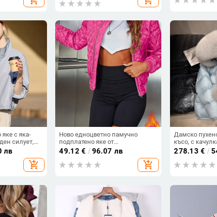
яке с яка-
Ново едноцветно памучно
Дамско пухено
ден силует,
подплатено яке от
късо, с качулк
лет 2025
трансграничен дизайн за 2024 г.
пълнеж бял п
0 лв
49.12
€
/
96.07 лв
278.13
€
/
5
г, 86–90% пух
add_shopping_cart
add_shopping_cart
подплатено п