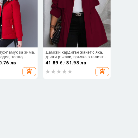
пух-памук за зима,
Дамски кардиган жакет с яка,
модел, топло,
дълги ръкави, връзка в талията,
 флис
полиестер-еластан материя,
0.76 лв
41.89
€
/
81.93 лв
дълъг стил
add_shopping_cart
add_shopping_cart