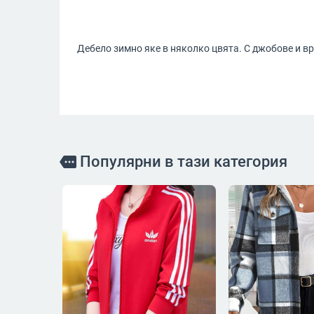
Дебело зимно яке в няколко цвята. С джобове и вр
Популярни в тази категория
more