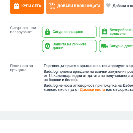
local_mall
add_shopping_cart
favorite
Добави в 
КУПИ СЕГА
ДОБАВИ В КОШНИЦАТА
Сигурност при
Безпроблем
lock
assignment_return
Сигурно плащане
пазаруване:
връщане
Защита на личните
policy
local_shipping
Сигурна дос
данни
Политика за
Търговецът приема връщане за този продукт в сро
връщане:
Badu.bg приема връщане на всички закупени прод
от 14 календарни дни от датата на получаване(с
на бански и бельо).
Badu.bg не носи отговорност при покупка на Дебе
женско яке с пух от
Дамски якета
извън формата