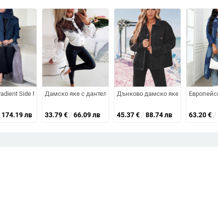
iExpress удължена яка от изкуствена кожа на склад експлозия единичн
канско облекло 2025 Amazon Winter New French Retro Printed Pamuc Outlet
adient Side Middle East Coat Coat Nail Buckle Muscle Fashion Cardigan Live E
Дамско яке с дантела и цип отпред, модно и удобно яке,
Дънково дамско яке, дълги ръкав
Европейск
174.19 лв
33.79
€
/
66.09 лв
45.37
€
/
88.74 лв
63.20
€
/