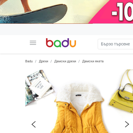
menu
Badu
Дрехи
Дамски дрехи
Дамски якета