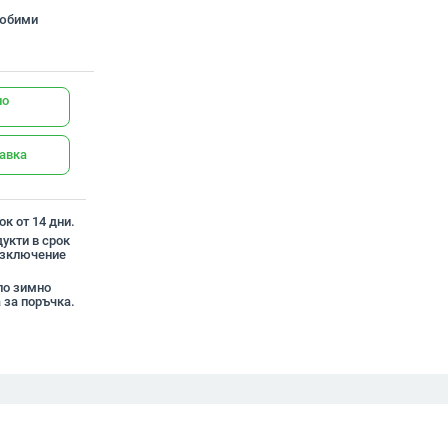
любими
но
тавка
к от 14 дни.
укти в срок
 изключение
ло зимно
 за поръчка.