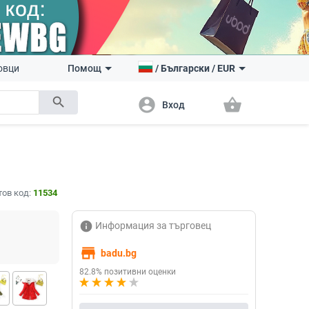
овци
Помощ
/
Български
/
EUR
search
account_circle
shopping_basket
Вход
тов код:
11534
info
Информация за търговец
store
badu.bg
82.8% позитивни оценки