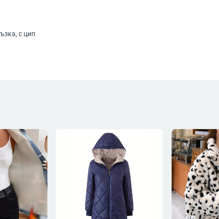
ъзка, с цип