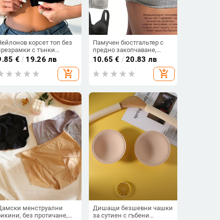
Нейлонов корсет топ без
Памучен бюстгальтер с
презрамки с тънки
предно закопчаване,
формовани чашки,
широки презрамки,
9.85
€
/
19.26 лв
10.65
€
/
20.83 лв
дишащ, горна опора,
пълна чашка, без банели,
add_shopping_cart
add_shopping_cart
безшевен гръб
за възрастни
Дамски менструални
Дишащи безшевни чашки
бикини, без протичане,
за сутиен с гъбени