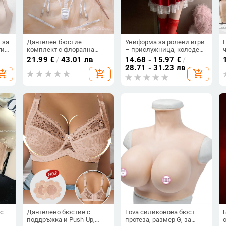
 за
Дантелен бюстие
Униформа за ролеви игри
тив
комплект с флорална
– прислужница, коледен
бродерия, метален
стил, пола с презрамки,
21.99
€
/
43.01 лв
14.68 - 15.97
€
/
пръстен, чашки 3/4, тънко
полиестер
28.71 - 31.23 лв
hopping_cart
add_shopping_cart
add_shopping_cart
оформени чашки, задно
ни
закопчаване с три реда,
фиксирани двойни
презрамки
 с
Дантелено бюстие с
Lova силиконова бюст
поддръжка и Push-Up,
протеза, размер G, за