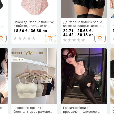
,
Секси дантелено потниче
Дантелено потник бельо
и
с пайети, костички за
за жени, сладък женски
за
опора и вградени
ролеви стил, полиестер
18.56
€
/
36.30 лв
22.71 - 25.63
€
/
о
подплънки, подходящо за
90–95%, униформен стил,
44.42 - 50.13 лв
hopping_cart
add_shopping_cart
add_shopping_cart
носене като външно
Enjoy Love, лятно издание
облекло
2025
 в
Безшевен потник-
Еротично боди с
бюстгальтер за рамене
прозрачен полиестер,