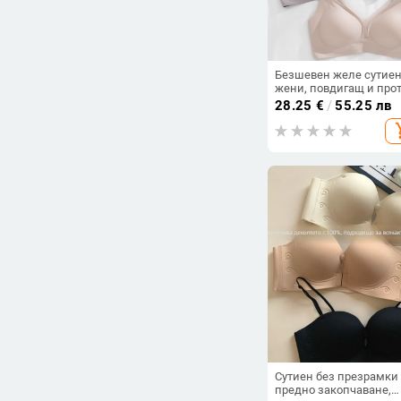
Безшевен желе сутиен
жени, повдигащ и про
провисване, чашки с
28.25
€
/
55.25 лв
тънко формоване,
add_s
фиксирани двойни
презрамки, без метал
подпори
Сутиен без презрамки
предно закопчаване,