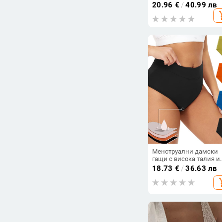
прозрачен мрежест пл
20.96
€
/
40.99 лв
полиестер, съдържани
add_s
на полиестер 90–95%,
произход Ляньюнганг
Менструални дамски
гащи с висока талия и
четири слоя защита
18.73
€
/
36.63 лв
срещу протичане,
add_s
безшевни; плат 84%
нейлон, подплата 100
полиестер