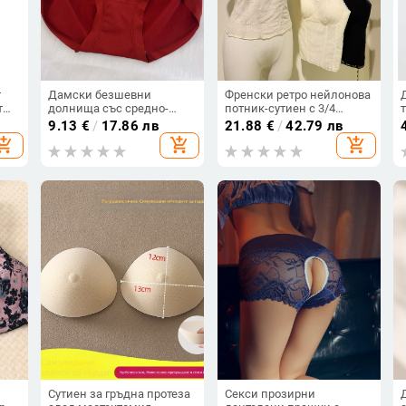
т
Дамски безшевни
Френски ретро нейлонова
т
долнища със средно-
потник-сутиен с 3/4
ли
висока талия, дишащи,
чашка, тънък модел
9.13
€
/
17.86 лв
21.88
€
/
42.79 лв
антибактериални, без
чашка, дишаща
hopping_cart
add_shopping_cart
add_shopping_cart
видими шевове
Сутиен за гръдна протеза
Секси прозирни