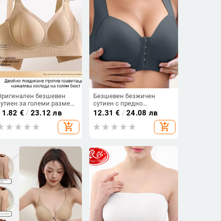
Оригинален безшевен
Безшевен безжичен
сутиен за големи размери
сутиен с предно
– тънък материал, мека
закопчаване, чашка 3/4,
11.82
€
/
23.12 лв
12.31
€
/
24.08 лв
опора, оформя бюста и
найлон
add_shopping_cart
add_shopping_cart
предотвратява увисване