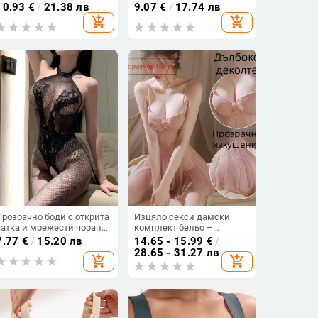
дантелено бельо от
вложки за йога облекло
10.93
€
/
21.38 лв
9.07
€
/
17.74 лв
млечна коприна, плюс
add_shopping_cart
add_shopping_cart
размер до 100 кг
Прозрачно боди с открита
Изцяло секси дамски
чатка и мрежести чорапи
комплект бельо –
– полиестър, бельо за
мрежесто прозрачно
7.77
€
/
15.20 лв
14.65 - 15.99
€
/
игра на роли
облекло без презрамки,
28.65 - 31.27 лв
add_shopping_cart
add_shopping_cart
613