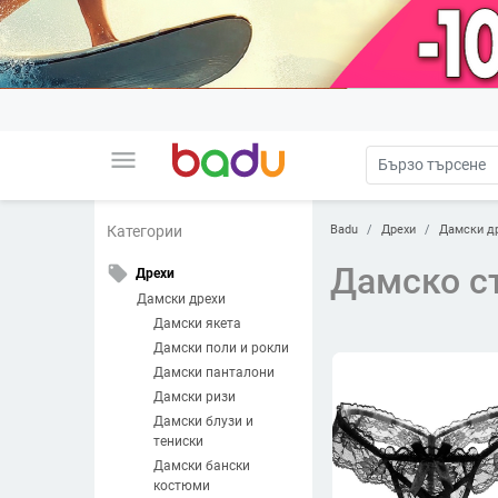
menu
Badu
Дрехи
Дамски д
Категории
Дамско с
local_offer
Дрехи
Дамски дрехи
Дамски якета
Дамски поли и рокли
Дамски панталони
Дамски ризи
Дамски блузи и
тениски
Дамски бански
костюми