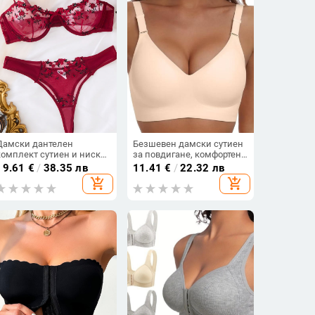
Дамски дантелен
Безшевен дамски сутиен
комплект сутиен и ниски
за повдигане, комфортен
бикини, прозрачен
и дишащ, подходящ за
19.61
€
/
38.35 лв
11.41
€
/
22.32 лв
мрежест панел и
европейски и
add_shopping_cart
add_shopping_cart
бродерия
американски размери