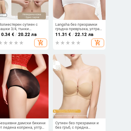
Полиестерен сутиен с
Langsha без презрамки
чашки 3/4, тънки
гръдна превръзка, ултра
формовани чашки,
тънки чашки, стил корсет,
10.34
€
/
20.22 лв
11.31
€
/
22.12 лв
предно закопчаване,
вискоза 90–95%, медно-
add_shopping_cart
add_shopping_cart
подвижни двойни
амонячно влакно
презрамки, дишащ и без
следи дизайн, оформящ
гръб
Безшевни дамски бикини
Сутиен без презрамки и
от ледена коприна, ултра
без гръб, с предна