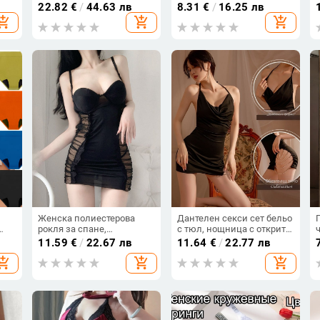
ат,
без презрамки с
секси модел с открита
22.82
€
/
44.63 лв
8.31
€
/
16.25 лв
е
подплънки, Nylon, чашка
зона
hopping_cart
add_shopping_cart
add_shopping_cart
3/4, топ обвивка
Женска полиестерова
Дантелен секси сет бельо
рокля за спане,
с тюл, нощница с открит
съдържание полиестер
гръб и цепка, полиестер,
11.59
€
/
22.67 лв
11.64
€
/
22.77 лв
80–90%, пролет 2025
за жени, модел
hopping_cart
add_shopping_cart
add_shopping_cart
21639811373
%