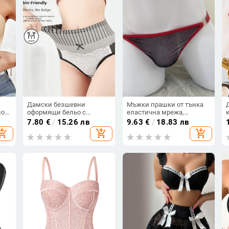
Дамски безшевни
Мъжки прашки от тънка
но
оформящи бельо с
еластична мрежа,
ки,
графенова дантела —
еротично бельо, ниска
7.80
€
/
15.26 лв
9.63
€
/
18.83 лв
вно,
висока талия, стягане на
талия
hopping_cart
add_shopping_cart
add_shopping_cart
льо
корема и ханша, дишащи,
,
антибактериални