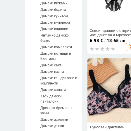
Дамски пижами
Дамски бодита
Дамски суичъри
Дамски пуловери
Дамски клинове
Секси прашки с откри
чат, дантела и мрежес
Интимно дамско
дизайн, масажни пер
6.98
€
/
13.65 лв
бельо
add_s
Дамски комплекти
Дамски потници и
бюстиета
Дамски сака
Дамски палта
Дамски гащеризони и
комплекти
Дамски халати
Къси дамски
панталони
Дрехи за бременни
жени
Дамски жилетки
Дамски дънки
Луксозен дантелен