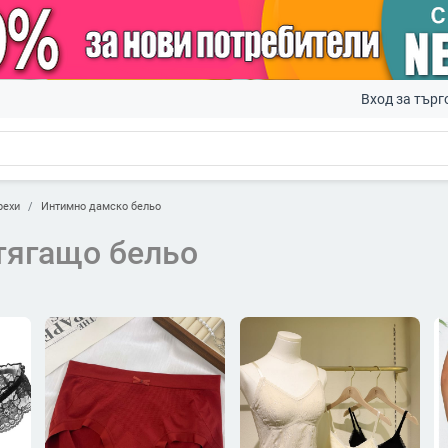
Вход за търг
рехи
Интимно дамско бельо
тягащо бельо