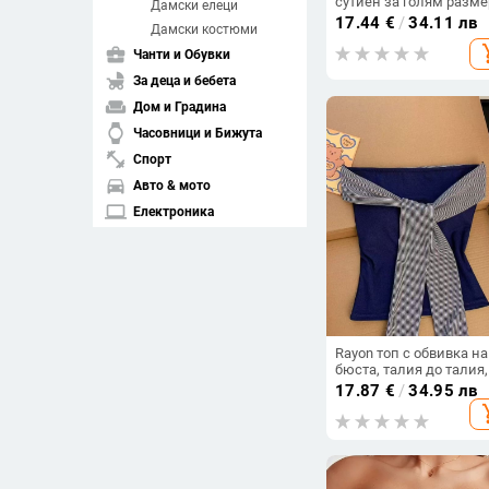
сутиен за голям разме
Дамски елеци
принтирана дантела и
17.44
€
/
34.11 лв
Дамски костюми
Push-Up
add_s
business_center
Чанти и Обувки
child_friendly
За деца и бебета
weekend
Дом и Градина
watch
Часовници и Бижута
fitness_center
Спорт
directions_car
Авто & мото
laptop
Електроника
spa
Здраве и красота
pets
Домашни любимци
Изчисти филтрите
Rayon топ с обвивка на
бюста, талия до талия,
arrow_drop_down
Подредба
без гръб, дизайн с рай
17.87
€
/
34.95 лв
и панделки, тясна кро
add_s
compare_arrows
Съвпадение
arrow_upward
Възходяща цена