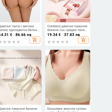
Дамски танга с висока
Cranberry дамски памучни
талия, едноцветно бельо,
бикини със среден талия,
флис тъкан, 80% нейлон /
дишащи,
44.31
€
/
86.66 лв
19.34
€
/
37.83 лв
20% еластан, подплата
антибактериални,
add_shopping_cart
add_shopping_cart
80% нейлон / 20% еластан
удължен чат, спортни
триъгълни
Дамски памучни бикини
Безшевен женски сутиен