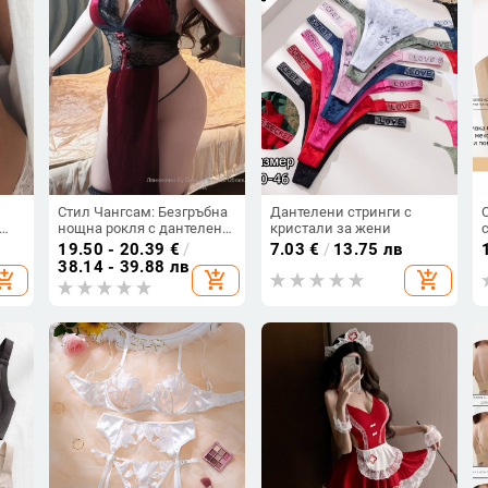
Стил Чангсам: Безгръбна
Дантелени стринги с
нощна рокля с дантелена
кристали за жени
кант и флорална шарка –
19.50 - 20.39
€
/
7.03
€
/
13.75 лв
полиестрова дамска
38.14 - 39.88 лв
hopping_cart
add_shopping_cart
add_shopping_cart
нощна рокля бельо
не