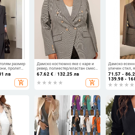
голям размер
Дамско костюмно яке с каре и
Дамско есенно
они, пролет
ревер, полиестер/еластан смес,
уличен стил, 
дълги ръкави, едно копче в ред,
лист, едноред
01 лв
67.62
€
/
132.25 лв
71.57 - 86.
стандартна дължина
дълги ръкави,
139.98 - 16
add_shopping_cart
add_shopping_cart
95%+ есен 202