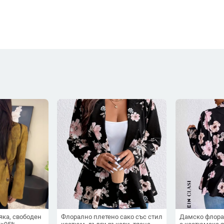
яка, свободен
Флорално плетено сако със стил
Дамско флора