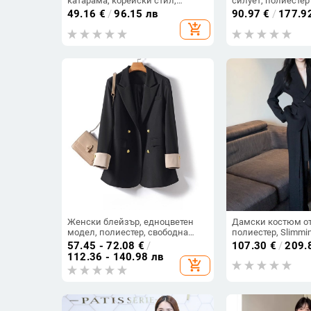
катарама, корейски стил,
силует, полиестер
подходящо за пролет и есен
едноредово закоп
49.16
€
/
96.15 лв
90.97
€
/
177.9
средна дължина
add_shopping_cart
Женски блейзър, едноцветен
Дамски костюм от 
модел, полиестер, свободна
полиестер, Slimmin
кройка, двойно закопчаване
с яка, копче отпре
57.45 - 72.08
€
/
107.30
€
/
209.
кройка
112.36 - 140.98 лв
add_shopping_cart