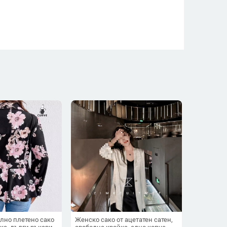
лно плетено сако
Женско сако от ацетатен сатен,