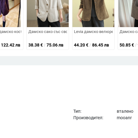
н, съдържание 95%+ полиестер, колаж/сплайсинг, костюмно яке
юмна яка, дълги ръкави, еднобортно закопчаване, свободна кройка — п
 дамско костюмно сако, уличен стил, тясно към лотусовия лист на яка, р
Дамско сако със свободен силует, дълги ръкави, памук
Levia дамско велюрено сако за е
Дамско са
122.42 лв
38.38
€
/
75.06 лв
44.20
€
/
86.45 лв
50.85
€
/
Тип:
вталено
Производител:
mooanr