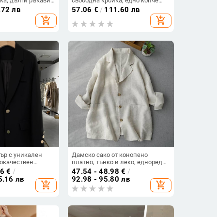
ка, дълги ръкави,
свободна кройка, едно копче
планка,
закопчаване, ¾ ръкави,
.72 лв
57.06
€
/
111.60 лв
 материя
ежедневен шик
add_shopping_cart
add_shopping_cart
ър с уникален
Дамско сако от конопено
кокачествен
платно, тънко и леко, едноредно
олетно-есенен
закопчаване, яка с лист лотос,
56
€
/
47.54 - 48.98
€
/
дна кройка,
ръкави с венчелистчета, летен
5.16 лв
92.98 - 95.80 лв
add_shopping_cart
add_shopping_cart
модел 2024