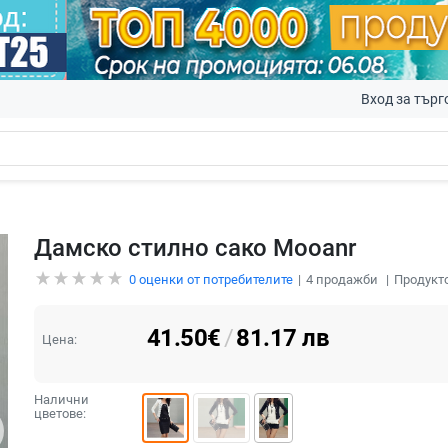
Вход за търг
Дамско стилно сако Mooanr
0
оценки от потребителите
4
продажби
Продукто
41.50
€
/
81.17
лв
Цена:
Налични
цветове: