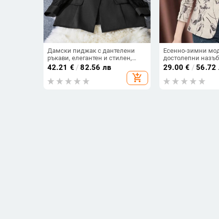
Дамски пиджак с дантелени
Есенно-зимни мод
ръкави, елегантен и стилен,
достолепни назъб
едноцветен, голям размер,
с копчета Офис д
42.21
€
/
82.56 лв
29.00
€
/
56.72
средна дължина
корейски дамски 
add_shopping_cart
геометричен печа
Дамско сако за костюм,
Дамско сако за к