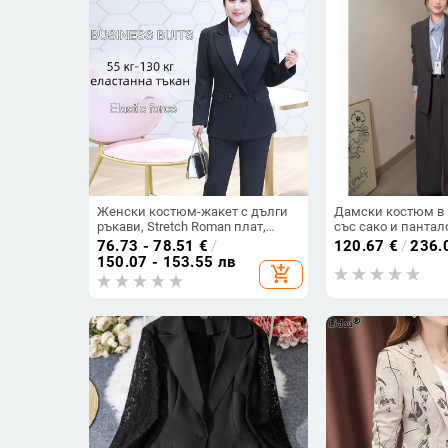
Женски костюм-жакет с дълги
Дамски костюм в 
ръкави, Stretch Roman плат,
със сако и пантал
полиестер, плетена материя,
2025
76.73 - 78.51
€
/
120.67
€
/
236.
стил Temperament Commuter,
150.07 - 153.55 лв
add_shopping_cart
костюмна яка