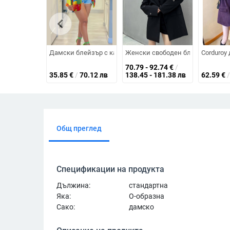
chevron_left
Дамски блейзър с камуфлажен принт, полиестерна тъка
Женски свободен блейзър с кост
Corduroy
70.79 - 92.74
€
/
35.85
€
/
70.12 лв
138.45 - 181.38 лв
62.59
€
/
Общ преглед
Спецификации на продукта
Дължина:
стандартна
Яка:
О-образна
Сако:
дамско