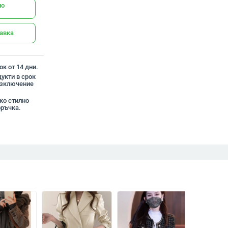
но
тавка
к от 14 дни.
укти в срок
 изключение
ко стилно
оръчка.