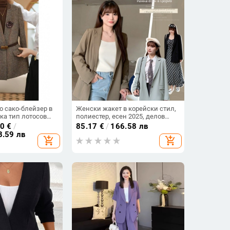
 сако-блейзер в
Женски жакет в корейски стил,
яка тип лотосов
полиестер, есен 2025, делов
ово закопчаване,
стил с яка на сако
20
€
/
85.17
€
/
166.58 лв
 акрилна тъкан,
8.59 лв
add_shopping_cart
add_shopping_cart
4