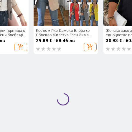
ни горнища с
Костюм Яке Дамски Блейзър
Женско сако з
ени блейзъри
Облекло Жилетка Есен Зима
едноцветно по
ама Ежедневни
Палто Едноцветно Голямо горно
копче отпред,
 лв
29.89
€
/
58.46 лв
30.93
€
/
60
дрехи Тънък
палто Сако с ревери Грациозно
костюмска яка
add_shopping_cart
add_shopping_cart
т
модно горно облекло
остюм с
Истински есенен изстрел, ново
Дамски костю