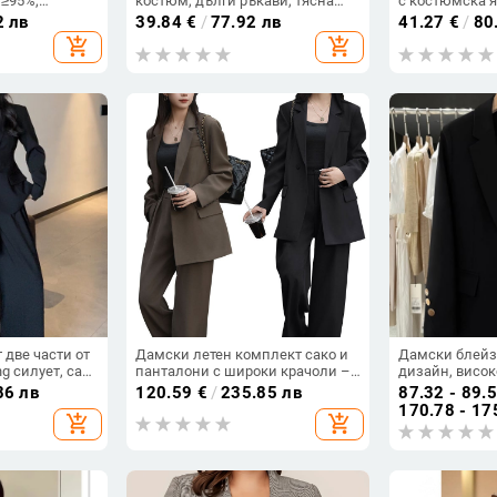
 ≥95%,
костюм, дълги ръкави, тясна
с костюмска я
чаване,
кройка, 95%+ полиестер
еднобутонна 
2 лв
39.84
€
/
77.92 лв
41.27
€
/
80
полиестерова
add_shopping_cart
add_shopping_cart
две части от
Дамски летен комплект сако и
Дамски блейз
g силует, сако
панталони с широки крачоли –
дизайн, висо
д, свободна
полиестер, двойно закопчаване,
костюм за пр
86 лв
120.59
€
/
235.85 лв
87.32 - 89.
сако със средна дължина,
период, свобо
170.78 - 17
add_shopping_cart
add_shopping_cart
свободна кройка
ласкав силует