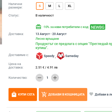
Налични
S
M
L
XL
размери:
Статус:
В наличност
redeem
NEWBG
-10% за нови потребители с код:
Доставка:
13 Август - 20 Август
Лесно връщане
Продуктът се предлага с опция "Прегледай п
купиш".
Доставяме с:
Speedy
Sameday
,
Цена на
доставка:
2.51
€
/
4.91
лв
remove
add
Количество:
1
local_mall
add_shopping_cart
favorite
Добави в 
КУПИ СЕГА
ДОБАВИ В КОШНИЦАТА