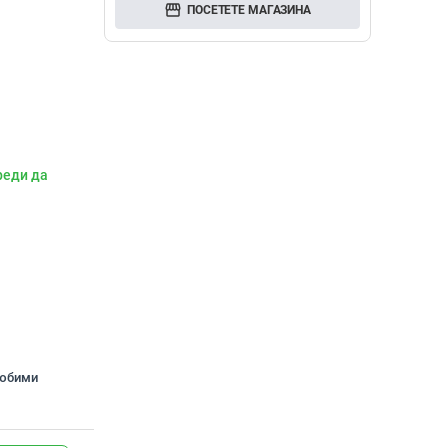
storefront
ПОСЕТЕТЕ МАГАЗИНА
реди да
любими