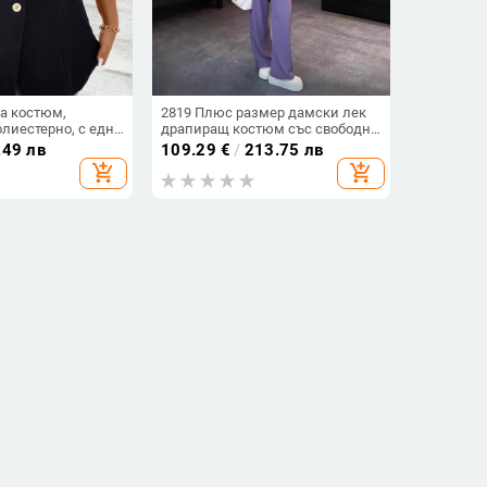
а костюм,
2819 Плюс размер дамски лек
лиестерно, с едно
драпиращ костюм със свободни
 дълги ръкави,
дълги панталони и жакет
.49 лв
109.29
€
/
213.75 лв
, пролет 2025
средна дължина
add_shopping_cart
add_shopping_cart
м жакет,
Дамско костюмно яке от вълнен