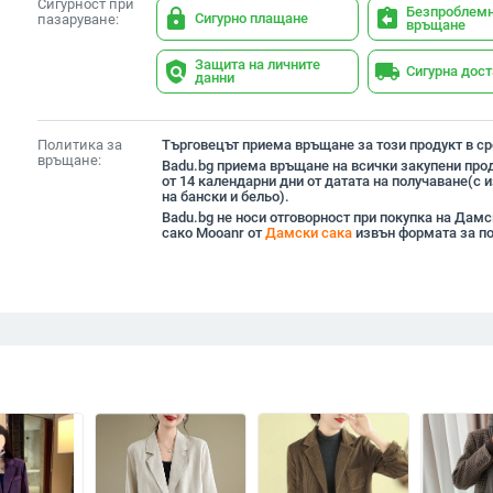
Сигурност при
Безпроблем
lock
assignment_return
Сигурно плащане
пазаруване:
връщане
Защита на личните
policy
local_shipping
Сигурна дос
данни
Политика за
Търговецът приема връщане за този продукт в сро
връщане:
Badu.bg приема връщане на всички закупени прод
от 14 календарни дни от датата на получаване(с
на бански и бельо).
Badu.bg не носи отговорност при покупка на Дамс
сако Mooanr от
Дамски сака
извън формата за п