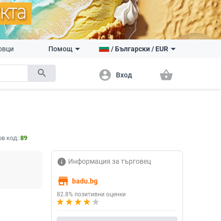
овци
Помощ
/
Български
/
EUR
search
account_circle
shopping_basket
Вход
в код:
89
info
Информация за търговец
store
badu.bg
82.8% позитивни оценки