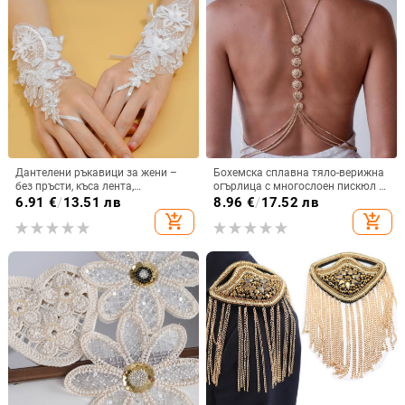
Дантелени ръкавици за жени –
Бохемска сплавна тяло-верижна
без пръсти, къса лента,
огърлица с многослоен пискюл и
декоративни, прост стил,
гравиран диск,
6.91
€
/
13.51 лв
8.96
€
/
17.52 лв
подходящи за всички сезони
електроплатиране,
add_shopping_cart
add_shopping_cart
персонализирана