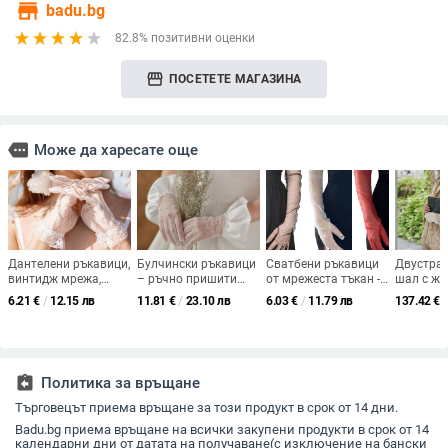
store
badu.bg
82.8% позитивни оценки
storefront
ПОСЕТЕТЕ МАГАЗИНА
more
Може да харесате още
Дантелени ръкавици,
Булчински ръкавици
Сватбени ръкавици
Двустра
винтидж мрежа,
– ръчно пришити
от мрежеста тъкан -
шал с ж
Lolita стил,
мъниста, къс тюл и
прозрачни, ръкавици
клетъчен
6.21
€
/
12.15 лв
11.81
€
/
23.10 лв
6.03
€
/
11.79 лв
137.42
€
/
фотопреквизит за
рюш ръб, мрежеста
с дълги пръсти,
топло за 
сватби – всесезонни,
материя
оригинален дизайн,
пролет, 
пролет 2024
повече от 96%
основна тъкан, лято,
възрастни жени
assignment_return
Политика за връщане
Търговецът приема връщане за този продукт в срок от 14 дни.
Badu.bg приема връщане на всички закупени продукти в срок от 14
календарни дни от датата на получаване(с изключение на бански