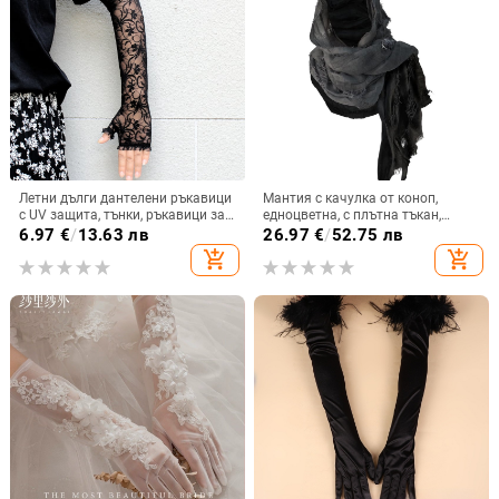
Летни дълги дантелени ръкавици
Мантия с качулка от коноп,
с UV защита, тънки, ръкавици за
едноцветна, с плътна тъкан,
шофиране с мрежеста материя и
всесезонна, стил триъгълна
6.97
€
/
13.63 лв
26.97
€
/
52.75 лв
мотив нарцис
кърпа
add_shopping_cart
add_shopping_cart