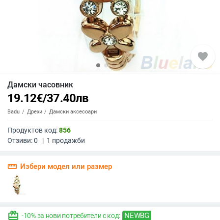
favorite
Дамски часовник
19.12
€
/
37.40
лв
Badu
Дрехи
Дамски аксесоари
Продуктов код:
856
Отзиви:
0
|
1
продажби
straighten
Избери модел или размер
redeem
NEWBG
-10% за нови потребители с код: