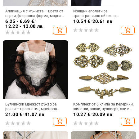
Апликация с мъниста – цветя от
Изящни еполети за
перли, флорална форма, модна
трансгранично облекло,
унисекс апликация, печатна
аксесоари за костюми,
6.25 - 6.69
€
/
10.54
€
/
20.61 лв
бродерия, лято 2025
орнаменти за рамене в стил
12.22 - 13.08 лв
add_shopping_cart
add_shopping_cart
метъл пънк, еполети с пискюли,
търговия на едро с
трансгранично облекло
Булчински мрежест ръкав за
Комплект от 6 клипа за пелерини,
рокля – прост стил, мрежова
жилетки, рокли, пуловери, яки и
материя, персонализируемо
деколте
21.00
€
/
41.07 лв
10.27
€
/
20.09 лв
add_shopping_cart
add_shopping_cart