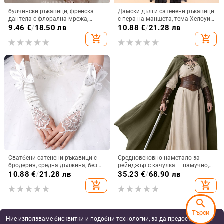
булчински ръкавици, френска
Дамски дълги сатенени ръкавици
дантела с флорална мрежа,
с пера на маншета, тема Хелоуин
тънки и елегантни, дълги
1920‑те
9.46
€
/
18.50 лв
10.88
€
/
21.28 лв
ръкавици, оригинален дизайн,
add_shopping_cart
add_shopping_cart
полиестер
Сватбени сатенени ръкавици с
Средновековно наметало за
бродерия, средна дължина, без
рейнджър с качулка — памучно,
пръсти, дантелени; стил:
унисекс, лято/пролет, Ханджоу
10.88
€
/
21.28 лв
35.23
€
/
68.90 лв
кръстосани пръсти, опростен;
2021
add_shopping_cart
add_shopping_cart
персонализирани
search
Търси
Ние използваме бисквитки и подобни технологии, за да предоставяме и