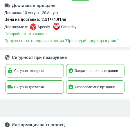
local_shipping
Доставка и връщане
Доставка:
13 Август - 20 Август
€
Цена на доставка:
2.51
/
4.91
лв
,
Доставяме с:
Speedy
Sameday
Безпроблемно връщане
Продуктът се предлага с опция "Прегледай преди да купиш".
security
Сигурност при пазаруване
lock
policy
Сигурно плащане
Защита на личните данни
local_shipping
assignment_return
Сигурна доставка
Безпроблемно връщане
info
Информация за търговец