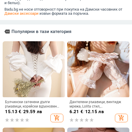
и бельо).
Badu.bg не носи отговорност при покупка на Дамски часовник от
Дамски аксесоари
извън формата за поръчка.
more
Популярни в тази категория
Булчински сатенени дълги
Дантелени ръкавици, винтидж
ръкавици, корейски вдъхновен
мрежа, Lolita стил,
елегантен стил (Материал: сатен;
фотопреквизит за сватби –
15.13
€
/
29.59 лв
6.21
€
/
12.15 лв
Стил: дълги ръкавици, прост;
всесезонни, пролет 2024
add_shopping_cart
add_shopping_cart
Функция: затопляне; Марка: Ivan)