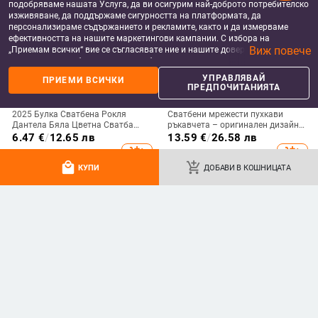
подобряваме нашата Услуга, да ви осигурим най-доброто потребителско
изживяване, да поддържаме сигурността на платформата, да
персонализираме съдържанието и рекламите, както и да измерваме
ефективността на нашите маркетингови кампании. С избора на
Виж повече
„Приемам всички“ вие се съгласявате ние и нашите доверени партньори
да съхраняваме бисквитки и подобни технологии на вашето устройство
за рекламни и аналитични цели. Можете по всяко време да управлявате
УПРАВЛЯВАЙ
ПРИЕМИ ВСИЧКИ
своите предпочитания, като натиснете „Управлявай предпочитанията“.
ПРЕДПОЧИТАНИЯТА
За повече информация, моля, вижте нашата
Политика за защита на
данните
.
2025 Булка Сватбена Рокля
Сватбени мрежести пухкави
Дантела Бяла Цветна Сватба
ръкавчета – оригинален дизайн,
Сватбени Къси Ръкавици на
за жени, всички сезони,
6.47
€
/
12.65 лв
13.59
€
/
26.58 лв
Търговия на Едро с Перли
декоративен аксесоар
add_shopping_cart
add_shopping_cart
Елегантни
local_mall
add_shopping_cart
КУПИ
ДОБАВИ В КОШНИЦАТА