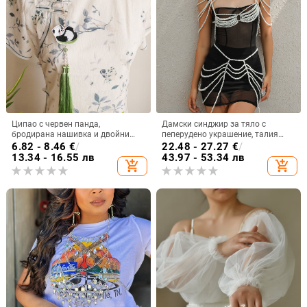
Ципао с червен панда,
Дамски синджир за тяло с
бродирана нашивка и двойни
пеперудено украшение, талия
пискюли, зелено коланче за
синджир и рамен синджир с
6.82 - 8.46
€
/
22.48 - 27.27
€
/
талията
изкуствени перли
13.34 - 16.55 лв
43.97 - 53.34 лв
add_shopping_cart
add_shopping_cart