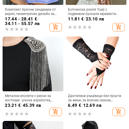
Комплект брачни синджири от
Булчинска рокля Yueji с
акрил, геометричен дизайн за
подвижни бухнали мрежести
тяло, женски бижута,
ръкави, черно-бяла, мрежеста, с
17.44 - 28.41
€
/
11.81
€
/
23.10 лв
персонализиране
фалшиви ръкави, покриваща
34.11 - 55.57 лв
add_shopping_cart
add_shopping_cart
ръцете, Yjm10
Метални еполети с ресни за
Дантелени ръкавици без пръсти
костюми - ръчна изработка,
за жени, за всички сезони,
желязо, електроплакиране,
персонализируеми
23.21
€
/
45.39 лв
6.49
€
/
12.69 лв
унисекс, по поръчка
add_shopping_cart
add_shopping_cart