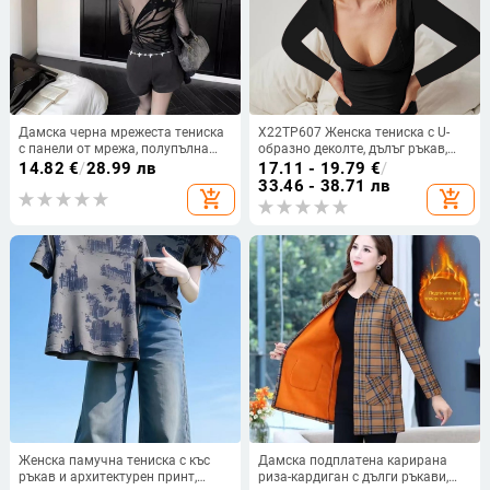
Дамска черна мрежеста тениска
X22TP607 Женска тениска с U-
с панели от мрежа, полупълна
образно деколте, дълъг ръкав,
яка, тънка и прилепнала за
секси открит гръб, ежедневна
14.82
€
/
28.99 лв
17.11 - 19.79
€
/
пролет-лято
тясна кройка
33.46 - 38.71 лв
add_shopping_cart
add_shopping_cart
Женска памучна тениска с къс
Дамска подплатена карирана
ръкав и архитектурен принт,
риза-кардиган с дълги ръкави,