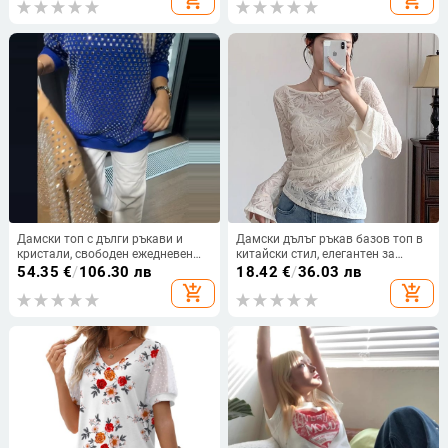
add_shopping_cart
add_shopping_cart
Дамски топ с дълги ръкави и
Дамски дълъг ръкав базов топ в
кристали, свободен ежедневен
китайски стил, елегантен за
стил, кръгла яка, полиестер,
слоево обличане
54.35
€
/
106.30 лв
18.42
€
/
36.03 лв
пролет 2026
add_shopping_cart
add_shopping_cart