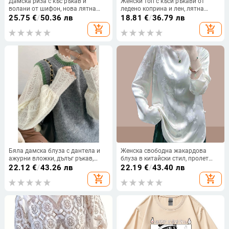
Дамска риза с къс ръкав и
Женски топ с къси ръкави от
волани от шифон, нова лятна
ледено коприна и лен, лятна
блуза с яка тип кукла за 2025 г.,
тънка кройка, свободен силует,
25.75
€
/
50.36 лв
18.81
€
/
36.79 лв
сладка момичешка риза на точки
кръгло деколте, къс модел за
add_shopping_cart
add_shopping_cart
базов слой
Бяла дамска блуза с дантела и
Женска свободна жакардова
ажурни вложки, дълъг ръкав,
блуза в китайски стил, пролет
полувисока яка, тясна кройка,
2025, кръгло деколте, дълги
22.12
€
/
43.26 лв
22.19
€
/
43.40 лв
есенно-зимна стилна основна
ръкави, средна дължина
add_shopping_cart
add_shopping_cart
дреха