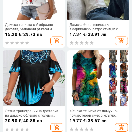
Дамска тениска с V-образно
Дамска бяла тениска в
деколте, балонени ръкави и
американски ретро стил, къс
мрежести панели, принт,
ръкав, кроп топ с тесен силует за
15.20
€
/
29.73 лв
17.34
€
/
33.91 лв
свободна кройка, къс ръкав,
лятото
add_shopping_cart
add_shopping_cart
полиестер, пролет 2025
Лятна трансгранична доставка
Женска тениска от памучно-
на дамско облекло с големи
полиестеров смес с кръгло
размери, 3D дигитален
деколте, къс ръкав и дигитален
20.90
€
/
40.88 лв
19.77
€
/
38.67 лв
градиентен печат, тениска с къс
печат в етно-ретро стил
add_shopping_cart
add_shopping_cart
ръкав, кръгло деколте и отворени