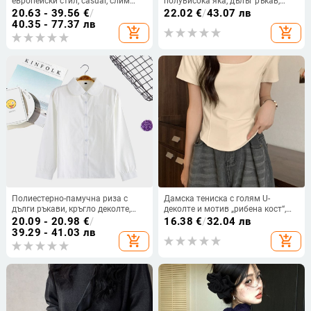
европейски стил, casual, слим
полувисока яка, дълъг ръкав,
фит, връзки, V-образно деколте,
рибена плетка, тясна кройка,
20.63 - 39.56
€
/
22.02
€
/
43.07 лв
къс ръкав, принт, риза и
подходяща за есен и зима
40.35 - 77.37 лв
add_shopping_cart
add_shopping_cart
панталони
Полиестерно-памучна риза с
Дамска тениска с голям U-
дълги ръкави, кръгло деколте,
деколте и мотив „рибена кост“,
едноцветна, свободен силует,
къс ръкав, тясна талия, излагаща
20.09 - 20.98
€
/
16.38
€
/
32.04 лв
колежански стил, вдъхновена от
ключицата
39.29 - 41.03 лв
add_shopping_cart
add_shopping_cart
японска училищна униформа