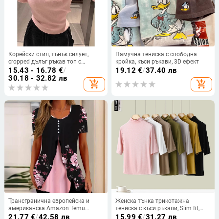
Корейски стил, тънък силует,
Памучна тениска с свободна
cropped дълъг ръкав топ с
кройка, къси ръкави, 3D ефект
бродерия върху Derong плат,
15.43 - 16.78
€
/
19.12
€
/
37.40 лв
квадратно деколте, есенно-зимна
30.18 - 32.82 лв
add_shopping_cart
add_shopping_cart
дамска дреха
Трансгранична европейска и
Женска тънка трикотажна
американска Amazon Temu
тениска с къси ръкави, Slim fit,
Лятна нова дамска тениска с
модална смес, mock neck, лека и
21.77
€
/
42.58 лв
15.99
€
/
31.27 лв