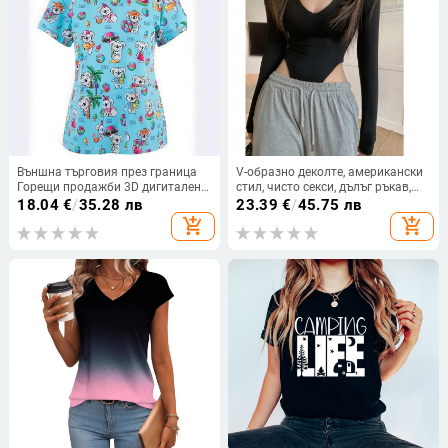
Външна търговия през граница
V-образно деколте, американски
Горещи продажби 3D дигитален
стил, чисто секси, дълъг ръкав,
печат Дамска свободна V-
дамски гащеризон, слим кройка,
18.04
€
/
35.28 лв
23.39
€
/
45.75 лв
образно деколте къс ръкав рамо
отслабване, талия, разтеглива
add_shopping_cart
add_shopping_cart
Joker двоен джоб нашийник
вътрешна основа, риза, висяща
тениска дрехи за кърмене
чатала, тениска