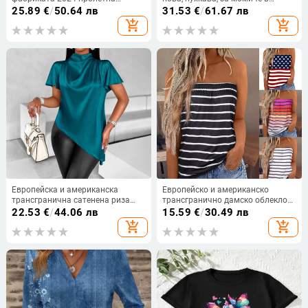
обложка с дълъг ръкав, мрежеста
западен стил, намаляваща
25.89
€
/
50.64 лв
31.53
€
/
61.67 лв
тениска с позициониращо цвете,
възрастта, покриваща корема
add_shopping_cart
add_shopping_cart
дамска тениска в западен стил с
отпред, къса, задна, дълга,
прилепнал крой
неправилна, plus size
Европейска и американска
Европейско и американско
трансгранична сатенена риза
трансгранично дамско облекло
Amazon 2025 Пролетно-летна
Amazon ebay Двустранно
22.53
€
/
44.06 лв
15.59
€
/
30.49 лв
експортна асиметрична
облекло без ръкави с една дума
add_shopping_cart
add_shopping_cart
подгъвна риза
яка, свободна ежедневна тениска
за жени, лятна експлозия