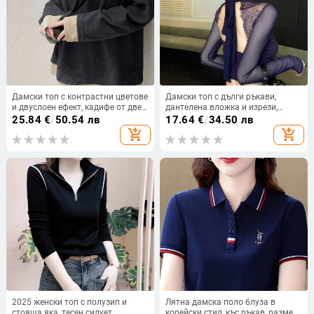
Дамски топ с контрастни цветове
Дамски топ с дълги ръкави,
и двуслоен ефект, кадифе от две
дантелена вложка и изрези,
страни, свободен силует, средна
луксозен и секси стил, презрамки
25.84
€
/
50.54 лв
17.64
€
/
34.50 лв
дължина, дълги ръкави, есенно-
на гърба
add_shopping_cart
add_shopping_cart
зимен стил
2025 женски топ с полузип и
Лятна дамска поло блуза в
стояща яка, тесен силует,
корейски стил, къс ръкав, размер