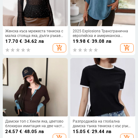
Женска къса мрежеста тениска с
2025 Explosions Трансгранична
малка стояща яка, дълги ръкави,
европейска и американска
пайети
дамска модна ежедневна риза с
17.70
€
/
34.62 лв
19.98
€
/
39.08 лв
деветточков ръкав и назъбено V-
add_shopping_cart
add_shopping_cart
образно деколте за жени
Дамски топ с Хенли яка, цветово
Разпродажба на глобална
блокиран имитация на две части,
дамска тънка тениска с къс ръкав
дълъг ръкав, есенна кройка,
и връзки в цветни блокове, 200 г,
24.57
€
/
48.05 лв
15.05
€
/
29.44 лв
тънък силует
експорт, едноцветен дамски топ