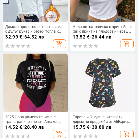
Дамска пролетно-лятна тениска
Нова лятна тениска с принт Spice
с дълъг ръкав и ревер, топла, с
Girl с принт на плодове и череши,
поларена подплата, удебелена,
с принт през границата, за жени,
32.99
€
/
64.52 лв
13.52
€
/
26.44 лв
универсална памучна, корейска
тенденция в облеклото
add_shopping_cart
add_shopping_cart
тениска 1818-2
2025 Нова дамска тениска с
Европа и Съединените щати,
трансграничен печат, Amazon,
директни продажби от AliExpress,
европейска и американска
дамска тениска с V-образно
14.52
€
/
28.40 лв
15.75
€
/
30.80 лв
дамска тениска с къс ръкав и
деколте, облекло за медицински
add_shopping_cart
add_shopping_cart
кръгло деколте с щампа на букви
сестри с малък модел, удобна за