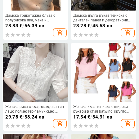
Дамска трикотажна блуза с
Дамска дълга ръкав тениска с
полувисока яка, мека и
дантелен панел и декоративни
женствена, рюшообразен кант и
шевове, тънък силует, V‑образно
28.83
€
/
56.39 лв
23.28
€
/
45.53 лв
точкова шарка, есенно‑зимна,
деколте, есенен базов топ
add_shopping_cart
add_shopping_cart
универсална и елегантна
Женска риза с къс ръкав, яка тип
Женска къса тениска с широки
лацк, полиестер-памук смес,
ръкави в стил batwing, кръгло
едноцветен модел, свободна
деколте, едноцветна, градски
29.78
€
/
58.24 лв
17.54
€
/
34.31 лв
кройка, дължина 50–65 см
ежедневен стил
add_shopping_cart
add_shopping_cart