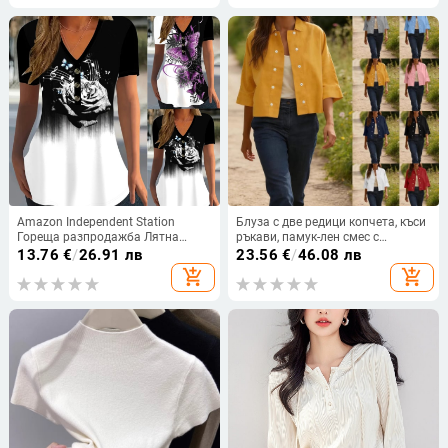
рамене.
Amazon Independent Station
Блуза с две редици копчета, къси
Гореща разпродажба Лятна
ръкави, памук-лен смес с
дамска тениска с къс ръкав,
спандекс, свободна кройка
13.76
€
/
26.91 лв
23.56
€
/
46.08 лв
лятна тениска с V-образно
add_shopping_cart
add_shopping_cart
деколте, ежедневна тениска с къс
ръкав и щампа на копчета