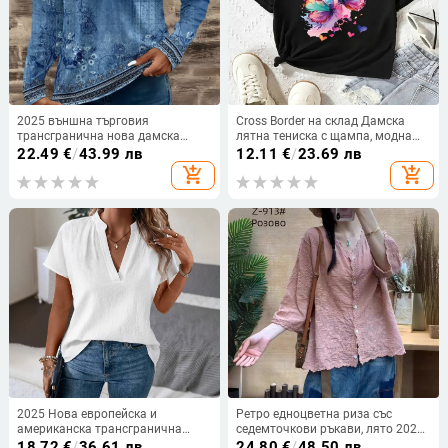
2025 външна търговия
Cross Border на склад Дамска
трансгранична нова дамска
лятна тениска с щампа, модна
ежедневна V-образна деколте
ежедневна, сладка, с къс ръкав,
22.49
€
/
43.99 лв
12.11
€
/
23.69 лв
дълъг ръкав обикновен пуловер
дамска тениска с къс ръкав и
add_shopping_cart
add_shopping_cart
дигитален печат дамска топ
щампа на очи
тениска
2025 Нова европейска и
Ретро едноцветна риза със
американска трансгранична
седемточкови ръкави, лято 2024,
Amazon пролетно-лятна нова V-
нова триизмерна бродирана
18.72
€
/
36.61 лв
24.80
€
/
48.50 лв