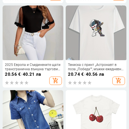
пътуване до работа с къс ръкав
2025 Европа и Съединените щати
Тениска с принт „Астронавт в
трансгранична външна търговия
поза „Победа““, мъжки ежедневни
Amazon пролет и лято нови
тениски
20.56
€
/
40.21 лв
20.74
€
/
40.56 лв
ежедневни микроеластични
add_shopping_cart
add_shopping_cart
модни прозрачни мрежести
дамски дрехи с рог ръкав