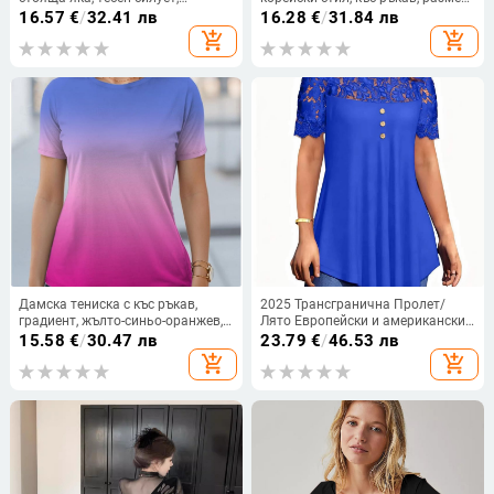
корейски стил, дълги ръкави,
плюс, ежедневен спортно-
16.57
€
/
32.41 лв
16.28
€
/
31.84 лв
минималистичен
елегантен топ
add_shopping_cart
add_shopping_cart
Дамска тениска с къс ръкав,
2025 Трансгранична Пролет/
градиент, жълто-синьо-оранжев, с
Лято Европейски и американски
щампа и кръгло деколте,
Ново дамско облекло
15.58
€
/
30.47 лв
23.79
€
/
46.53 лв
стандартна лятна версия
Едноцветна дантелена тениска с
add_shopping_cart
add_shopping_cart
къс ръкав и кръгло деколте