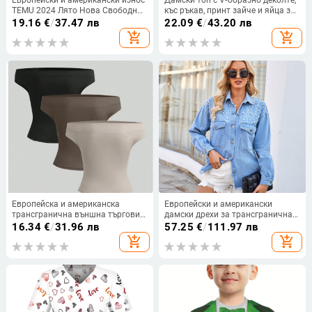
TEMU 2024 Лято Нова Свободна
къс ръкав, принт зайче и яйца за
Тениска с Обло Деколте и Къс
Великден
19.16
€
/
37.47 лв
22.09
€
/
43.20 лв
Ръкав Дамски Ежедневен
add_shopping_cart
add_shopping_cart
Многофункционален Топ
Европейска и американска
Европейски и американски
трансгранична външна търговия
дамски дрехи за трансгранична
на едро с плътен цвят, тениска с
външна търговия Amazon
16.34
€
/
31.96 лв
57.25
€
/
111.97 лв
къс ръкав и изрязани рамене за
Independent Station Нова измита
add_shopping_cart
add_shopping_cart
жени
широка риза с мъниста от деним