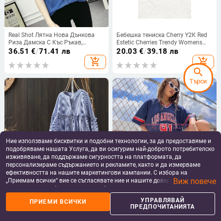
Real Shot Лятна Нова Дънкова
Бебешка тениска Cherry Y2K Red
Риза Дамска С Къс Ръкав,
Estetic Cherries Trendy Womens
Плюшени Размери, Памучна
Coq
36.51
€
/
71.41 лв
20.03
€
/
39.18 лв
Вталена Кройка, Универсален
add_shopping_cart
add_shopping_cart
Тънък Дънков Плат
search
Търси
Ние използваме бисквитки и подобни технологии, за да предоставяме и
подобряваме нашата Услуга, да ви осигурим най-доброто потребителско
изживяване, да поддържаме сигурността на платформата, да
персонализираме съдържанието и рекламите, както и да измерваме
ефективността на нашите маркетингови кампании. С избора на
Фабрични директни продажби,
Дамска тениска с райета и V-
Виж повече
„Приемам всички“ вие се съгласявате ние и нашите доверени партньори
сини райета, памучна риза за
образно деколте, свободна, с
да съхраняваме бисквитки и подобни технологии на вашето устройство
жени с дълъг ръкав, пролетен нов
щампа от европейски и
38.14
€
/
74.60 лв
16.45
€
/
32.17 лв
за рекламни и аналитични цели. Можете по всяко време да управлявате
УПРАВЛЯВАЙ
ПРИЕМИ ВСИЧКИ
стил, гъбички, свободна риза с
американски спортове в Лос
add_shopping_cart
add_shopping_cart
своите предпочитания, като натиснете „Управлявай предпочитанията“.
ПРЕДПОЧИТАНИЯТА
отслабващ вид, горна част на
Анджелис
За повече информация, моля, вижте нашата
Политика за защита на
долната част
данните
.