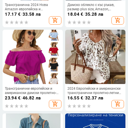
Трансгранична 2024 Нова
Дамско облекло с къс ръкав,
Amazon европейска и
размер plus size, Amazon,
американска модна цветна
къмпинг, европейска и
17.17
€
/
33.58 лв
18.04
€
/
35.28 лв
градиентна дамска тениска с къс
американска външна търговия,
add_shopping_cart
add_shopping_cart
ръкав и V-образно деколте WB14
тениска с щампа, дамска лятна
памучна блуза с къс ръкав
Трансгранични европейски и
2024 Европейски и американски
американски дамски пролетно-
трансгранични пролетно-летни
летни нови продукти за 2023 г.,
дамски дрехи Елегантни топове
23.94
€
/
46.82 лв
16.55
€
/
32.37 лв
щанд за стоки от Amazon, eBay,
за пътуване до работа Каки
add_shopping_cart
add_shopping_cart
трансгранична раменна
леопардов принт Голяма V-
подплата с волани
образна деколте Събрана риза с
три четвърти ръкав