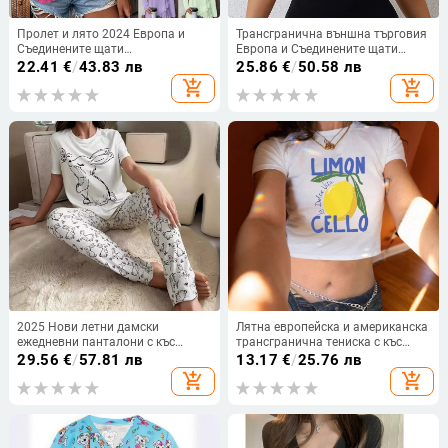
Пролет и лято 2024 Европа и
Трансгранична външна търговия
Съединените щати
Европа и Съединените щати
трансгранична Amazon
лятна нова плътна цветна кръгла
22.41
€
/
43.83 лв
25.86
€
/
50.58 лв
независима станция нова
яка Amazon за свободно време
add_shopping_cart
add_shopping_cart
дамска мода ежедневна
спортна къса тениска с къс
едноцветна тениска с дълъг
крачол
ръкав и кръгло деколте
2025 Нови летни дамски
Лятна европейска и американска
ежедневни панталони с къс
трансгранична тениска с къс
ръкав, които могат да се носят
ръкав и принтиране на плодове
29.56
€
/
57.81 лв
13.17
€
/
25.76 лв
извън костюма, пижама,
от y2K Explosions, с щампа на
add_shopping_cart
add_shopping_cart
ежедневен костюм с дълъг ръкав
плодове, вталена, гореща за
от две части за дома
момичета, с пъп