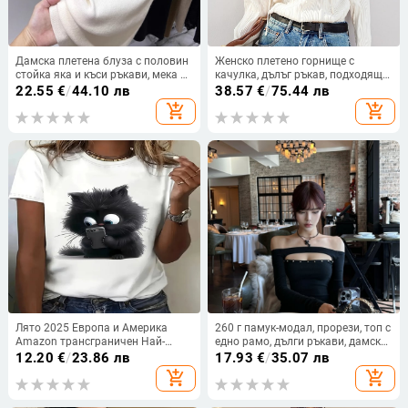
Дамска плетена блуза с половин
Женско плетено горнище с
стойка яка и къси ръкави, мека и
качулка, дълъг ръкав, подходящо
гладка вискозна материя,
за слоево облекло
22.55
€
/
44.10 лв
38.57
€
/
75.44 лв
пролетен стил, елегантен силует
add_shopping_cart
add_shopping_cart
Лято 2025 Европа и Америка
260 г памук-модал, прорези, топ с
Amazon трансграничен Най-
едно рамо, дълги ръкави, дамска
продаван нов принтиран топ с
къса вътрешна блуза
12.20
€
/
23.86 лв
17.93
€
/
35.07 лв
къс ръкав и широк деколте, голям
add_shopping_cart
add_shopping_cart
размер