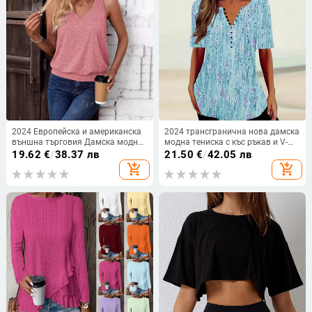
2024 Европейска и американска
2024 трансгранична нова дамска
външна търговия Дамска модна
модна тениска с къс ръкав и V-
жилетка Пролетно и лятно
образно деколте, градиент и
19.62
€
/
38.37 лв
21.50
€
/
42.05 лв
облекло Ежедневна V-образна
копчета
add_shopping_cart
add_shopping_cart
деколте Сладка камшик без
ръкави Свободни