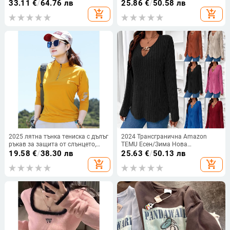
кръгло деколте
поло яка, тесен модел, средна
33.11
€
/
64.76 лв
25.86
€
/
50.58 лв
дължина, топло зимно облекло
add_shopping_cart
add_shopping_cart
2025 лятна тънка тениска с дълъг
2024 Трансгранична Amazon
ръкав за защита от слънцето,
TEMU Есен/Зима Нова
бързосъхнеща и дишаща Ice Silk
едноцветна плюс размер Дамска
19.58
€
/
38.30 лв
25.63
€
/
50.13 лв
материя, свободна кройка за
елегантна тениска с V-образно
add_shopping_cart
add_shopping_cart
спорт на открито
деколте и дълъг ръкав