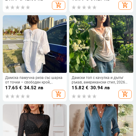
флорален принт и кръгло
стилна, пролет 2024
add_shopping_cart
add_shopping_cart
деколте, фалшива
двукомпонентна копче и къс
ръкав
Дамска памучна риза със шарка
Дамски топ с качулка и дълъг
от точки – свободен крой,
ръкав, американски стил, 2026
корейски стил
есен, Slim-Fit
17.65
€
/
34.52 лв
15.82
€
/
30.94 лв
add_shopping_cart
add_shopping_cart