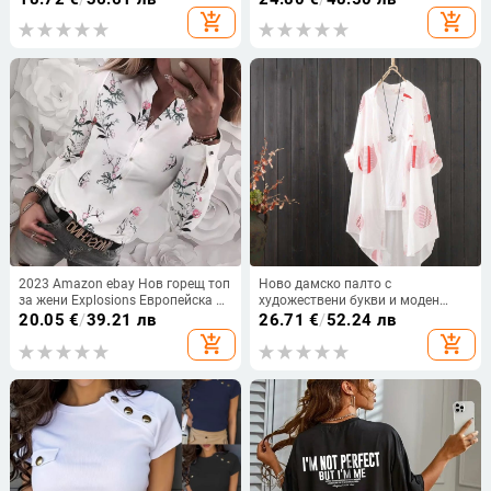
образна деколте къс ръкав
дантела, елегантен дамски
add_shopping_cart
add_shopping_cart
модна ежедневна едноцветна
кардиган
риза за жени
2023 Amazon ebay Нов горещ топ
Ново дамско палто с
за жени Explosions Европейска и
художествени букви и моден
американска външна търговия с
дизайн, щамповано, свободно,
20.05
€
/
39.21 лв
26.71
€
/
52.24 лв
дълъг ръкав с V-образно деколте
слънцезащитно, тънко, плажно
add_shopping_cart
add_shopping_cart
и щампа
жилетка