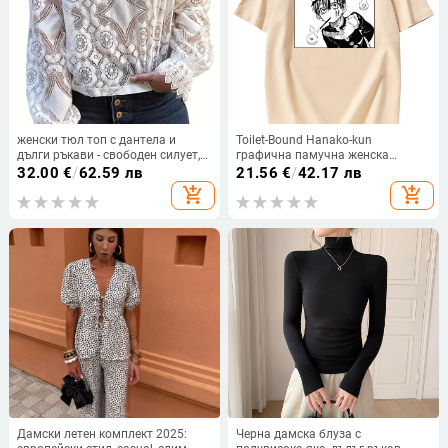
женски тюл топ с дантела и
Toilet-Bound Hanako-kun
дълги ръкави - свободен силует,
графична памучна женска
стойка яка, полиестер 90–95%
тениска, свободна кройка, кръгло
32.00
€
/
62.59 лв
21.56
€
/
42.17 лв
деколте, къс ръкав, лято 2021
add_shopping_cart
add_shopping_cart
Дамски летен комплект 2025:
Черна дамска блуза с