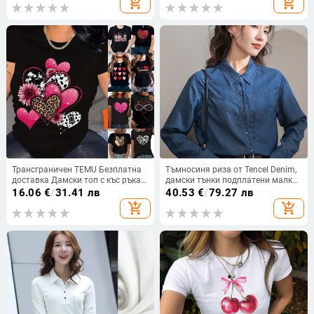
add_shopping_cart
add_shopping_cart
на едро
Трансграничен TEMU Безплатна
Тъмносиня риза от Tencel Denim,
доставка Дамски топ с къс ръкав
дамски тънки подплатени малки
Amazon AliExpress Shrimp Skin
пролетни и есенни долни дрехи,
16.06
€
/
31.41 лв
40.53
€
/
79.27 лв
Европейски и американски
ретро мек деним топ в стил
add_shopping_cart
add_shopping_cart
дамски топ с кръгло деколте за
Хонконг
Свети Валентин