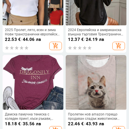
2025 Пролет, лято, есен и зима
2024 Европейска и американска
Нови трансгранични европейски
външна търговия Трансгранична
и американски елегантни дамски
дамска тениска с къс ръкав,
22.53
€
/
44.06 лв
12.37
€
/
24.19 лв
дрехи Специални копчета Чист
свободен топ с кръгло деколте,
add_shopping_cart
add_shopping_cart
цвят Обло деколте С къс ръкав
дамска Amazon тема Лято
Ежедневни топове
Дамска памучна тениска с
Пролетен нов amazon горещо
коледен принт, къси ръкави,
продаван сладък животински
кръгло деколте, свободна кройка
дигитален печат с дълъг ръкав и
18.18
€
/
35.56 лв
22.46
€
/
43.93 лв
кръгло деколте може да бъде D