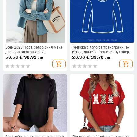
Есен 2023 Нова ретро синя мека
Тениска с лого за трансграничен
дънкова риза за жени,
износ, дамски пролетен пуловер
универсална памучна дънкова
с дълъг ръкав и кръгло деколте,
50.58
€
/
98.93 лв
20.30
€
/
39.70 лв
риза с преплитане на раменете
ежедневна тениска, обработка и
add_shopping_cart
add_shopping_cart
персонализиране
Европейски и американски износ
Дамски топ с V‑образно деколте,