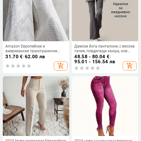
Amazon Европейски и
Дамски йога панталони, с висока
американски трансгранични
талия, повдигащи ханша, нов
дамски дрехи за външна
стил, набръчкани разкроени
31.70
€
/
62.00 лв
48.58 - 80.04
€
/
търговия 2025 Ежедневни
панталони, фалшиви
95.01 - 156.54 лв
add_shopping_cart
add_shopping_cart
раирани широки панталони с
двукомпонентни, леко разкроени
копчета, украсени с копчета
дрехи за пилатес тренировки,
лято
2023 Нови експлозии Европейски
2024 нови национални вятърни