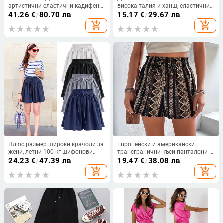
артистични еластични кадифени
висока талия и ханш, еластични,
дамски панталони с еластична
с прилепнали крака и ултра къси
41.26
€
/
80.70 лв
15.17
€
/
29.67 лв
талия, голям размер, ежедневни
кожени панталони
add_shopping_cart
add_shopping_cart
панталони за жени
Плюс размер широки крачоли за
Европейски и американски
жени, летни 100 кг шифонови
трансгранични къси панталони с
панталони, пола, дебели мм,
етнически принт на ластична
24.23
€
/
47.39 лв
19.47
€
/
38.08 лв
еластична талия, широки,
талия, независима станция на
add_shopping_cart
add_shopping_cart
универсални, корейски стил,
Amazon, пролетни и летни
ежедневни панталони
ваканционни стилове, свободни
шорти