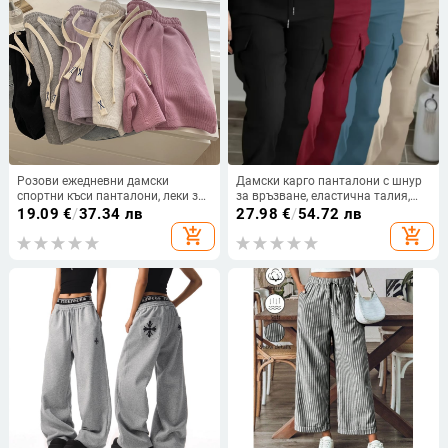
Розови ежедневни дамски
Дамски карго панталони с шнур
спортни къси панталони, леки за
за връзване, еластична талия,
лятото, свободен крой
Cool Silk-Cotton плат, 95%
19.09
€
/
37.34 лв
27.98
€
/
54.72 лв
полиестер + 2% спандекс, пролет
add_shopping_cart
add_shopping_cart
2025, casual стил