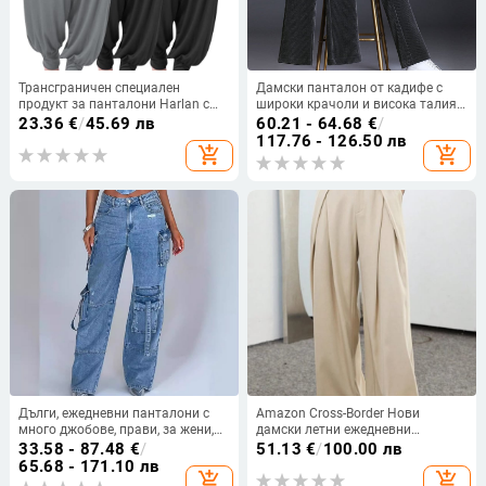
Трансграничен специален
Дамски панталон от кадифе с
продукт за панталони Harlan с
широки крачоли и висока талия,
висока талия и пръсти,
прави панталони, есен и зима
23.36
€
/
45.69 лв
60.21 - 64.68
€
/
европейски и американски стил,
2024, нови универсални
117.76 - 126.50 лв
add_shopping_cart
add_shopping_cart
спортни и развлекателни
свободни дамски панталони,
панталони с пръсти, независима
ежедневни панталони с драпе
станция TEMU
Дълги, ежедневни панталони с
Amazon Cross-Border Нови
много джобове, прави, за жени,
дамски летни ежедневни
деним гащеризон, стилни, за
панталони с висока талия,
33.58 - 87.48
€
/
51.13
€
/
100.00 лв
всички възрасти
едноцветни, с широки крачоли
65.68 - 171.10 лв
add_shopping_cart
add_shopping_cart