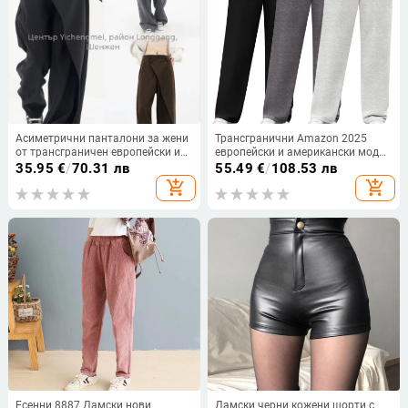
Асиметрични панталони за жени
Трансгранични Amazon 2025
от трансграничен европейски и
европейски и американски модни
американски износ, асиметрични
йога панталони, нови едноцветни
35.95
€
/
70.31 лв
55.49
€
/
108.53 лв
многопластови копчета, широки
ежедневни широки поларени
add_shopping_cart
add_shopping_cart
панталони с широки крачоли
дълги спортни панталони с
висока талия
Есенни 8887 Дамски нови
Дамски черни кожени шорти с