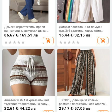
Дамски неразтегливи прави
Дамски панталони от памук и
панталони, класически дънки
лен, 3/4 дължина, харем стил,
като
средна талия, свободна кройка,
86.67
€
/
169.51 лв
16.44
€
/
32.15 лв
лятно ежедневни
add_shopping_cart
add_shopping_cart
Amazon wish AliExpress външна
TB6396 Долнище за големи
търговия трансгранична eaby
размери през границата Amazon
европейски и американски
TEMU Експлозивна мода Най-
22.61
€
/
44.22 лв
29.17
€
/
57.05 лв
дамски кухи модни шорти с
продавани широки прави