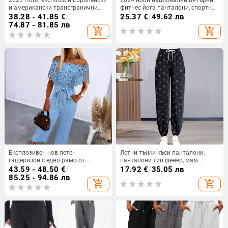
и американски трансгранични
фитнес йога панталони, спортни
AliExpress Amazon Плисирани
панталони, директни фабрични
38.28 - 41.85
€
/
25.37
€
/
49.62 лв
ежедневни панталони с висока
WC1
74.87 - 81.85 лв
add_shopping_cart
add_shopping_cart
талия, плътен цвят, с тънък крой
Експлозивен нов летен
Летни тънки къси панталони,
гащеризон с едно рамо от
панталони тип фенер, мам
Amazon за 2024 г. - с този
панталони, модерни дамски
43.59 - 48.50
€
/
17.92
€
/
35.05 лв
платнен колан
стеснени панталони тип харем от
85.25 - 94.86 лв
add_shopping_cart
add_shopping_cart
ледена коприна, тесни панталони