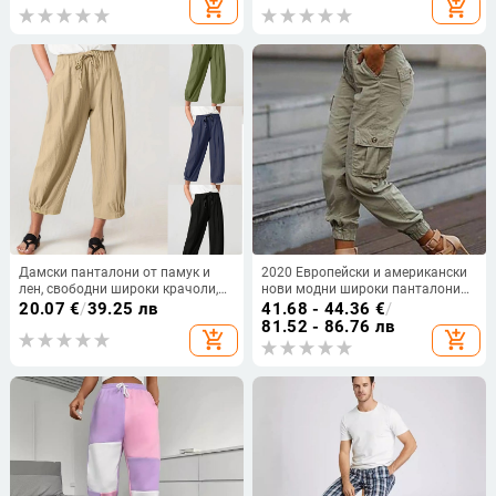
add_shopping_cart
add_shopping_cart
връзки за жени с големи размери
панталони за големи размери
Дамски панталони от памук и
2020 Европейски и американски
лен, свободни широки крачоли,
нови модни широки панталони
средна талия, летни панталони,
до глезена в корейски стил с
20.07
€
/
39.25 лв
41.68 - 44.36
€
/
съдържание 80–90% памук
много джобове, малки къси
81.52 - 86.76 лв
add_shopping_cart
add_shopping_cart
панталони за жени