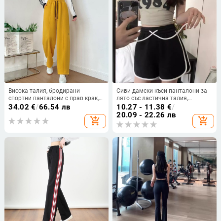
Висока талия, бродирани
Сиви дамски къси панталони за
спортни панталони с прав крак,
лято със ластична талия,
едноцветни, полиестер, за пролет
свободен силует и широки
34.02
€
/
66.54 лв
10.27 - 11.38
€
/
и есен 2025
крачоли, 3/4 дължина
20.09 - 22.26 лв
add_shopping_cart
add_shopping_cart