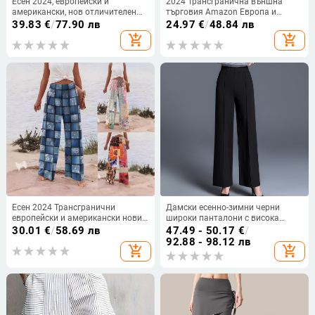
Есен 2024, европейски и
2024 Трансгранична външна
американски, нов отличителен
търговия Amazon Европа и
уличен тренд с леопардов принт,
Америка Памучни и ленени
39.83
€
/
77.90 лв
24.97
€
/
48.84 лв
раиран, съответстващ на
широки дамски ежедневни
add_shopping_cart
add_shopping_cart
цветовете, висока талия, широки
панталони, шиещи се в плътен
панталони за жени
цвят, панталони за дзен
медитация
Есен 2024 Трансгранични
Дамски есенно-зимни черни
европейски и американски нови
широки панталони с висока
дамски панталони с прави
талия, ежедневни прави
30.01
€
/
58.69 лв
47.49 - 50.17
€
/
крачоли, свободен печат,
панталони за майки на средна
92.88 - 98.12 лв
add_shopping_cart
add_shopping_cart
ежедневни панталони с
възраст, с широки крачоли,
неправилен контрастен цвят за
пролетни
жени