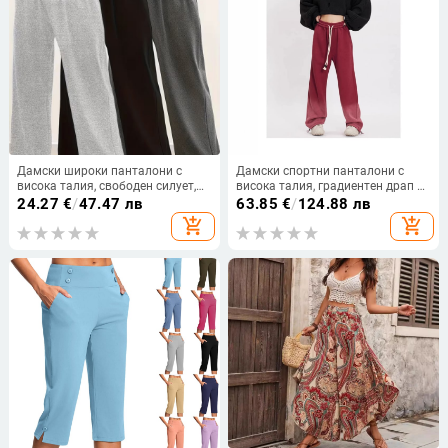
Дамски широки панталони с
Дамски спортни панталони с
висока талия, свободен силует,
висока талия, градиентен драп и
едноцветни, спортен стил,
връзка, права кройка, дизайн
24.27
€
/
47.47 лв
63.85
€
/
124.88 лв
полиестерна материя
2024
add_shopping_cart
add_shopping_cart