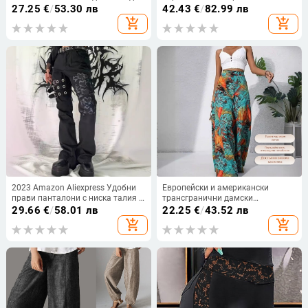
глезена, големи размери, широки,
модерен леопардов принт с V-
27.25
€
/
53.30 лв
42.43
€
/
82.99 лв
широки панталони Hallen,
образно деколте, секси удебелен
add_shopping_cart
add_shopping_cart
ежедневни панталони за
гащеризон за жени L5047
отслабване, панталони Hallen за
жени
2023 Amazon Aliexpress Удобни
Европейски и американски
прави панталони с ниска талия и
трансгранични дамски
щампа, отслабващи,
шифонови ежедневни панталони
29.66
€
/
58.01 лв
22.25
€
/
43.52 лв
универсални, ежедневни,
с щампа Amazon 2025, нови
add_shopping_cart
add_shopping_cart
еластични, за работа
летни панталони със средна
талия, боядисани с щампа