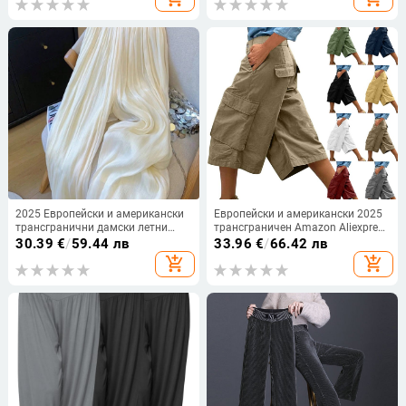
свободни, еластични, леко
перспектива за нощен клуб
разкроени, външна търговия,
ежедневни, широки крачоли за
жени
2025 Европейски и американски
Европейски и американски 2025
трансгранични дамски летни
трансграничен Amazon Aliexpress
тънки текстурирани мрежести
Нови едноцветни удобни
30.39
€
/
59.44 лв
33.96
€
/
66.42 лв
ежедневни широки панталони с
ежедневни триизмерни къси
add_shopping_cart
add_shopping_cart
висока талия
карго панталони с множество
джобове