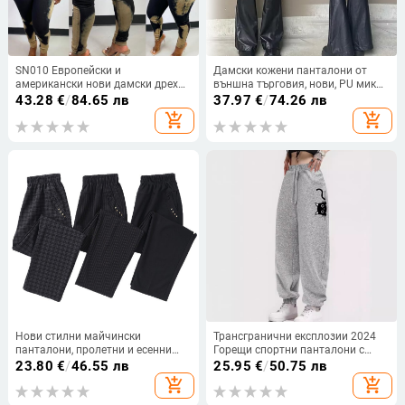
SN010 Европейски и
Дамски кожени панталони от
американски нови дамски дрехи
външна търговия, нови, PU микро
Дънкови ежедневни панталони с
рог панталони, трансгранични,
43.28
€
/
84.65 лв
37.97
€
/
74.26 лв
джобове Дамски панталони за
електронна търговия, дамски
add_shopping_cart
add_shopping_cart
нощен клуб
панталони, желани, популярни
Нови стилни майчински
Трансгранични експлозии 2024
панталони, пролетни и есенни
Горещи спортни панталони с
прави панталони за средна и
дълги крачоли
23.80
€
/
46.55 лв
25.95
€
/
50.75 лв
възрастна възраст, широки
add_shopping_cart
add_shopping_cart
дамски панталони, панталони за
баба с еластична талия