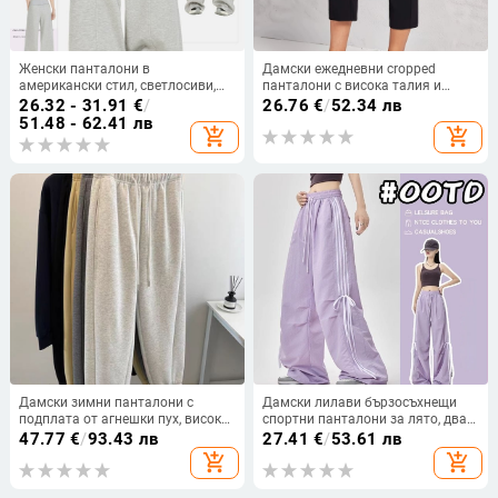
Женски панталони в
Дамски ежедневни cropped
американски стил, светлосиви,
панталони с висока талия и
ежедневни, широки крачоли, есен
ластична талия, тесен крой,
26.32 - 31.91
€
/
26.76
€
/
52.34 лв
2025
плетени
51.48 - 62.41 лв
add_shopping_cart
add_shopping_cart
Дамски зимни панталони с
Дамски лилави бързосъхнещи
подплата от агнешки пух, висок
спортни панталони за лято, два
талия, свободен крой, плюс
начина на носене, широки
47.77
€
/
93.43 лв
27.41
€
/
53.61 лв
размер, топли дълги спортни
панталони тип парашют,
add_shopping_cart
add_shopping_cart
панталони
странични ивици, джогър стил,
тънки