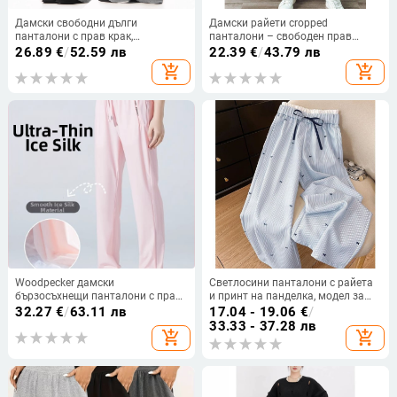
Дамски свободни дълги
Дамски райети cropped
панталони с прав крак,
панталони – свободен прав
американски ретро стил, двойна
силует, широки крачоли,
26.89
€
/
52.59 лв
22.39
€
/
43.79 лв
талия с кръстосване, ежедневни
еластична талия, леки летни
add_shopping_cart
add_shopping_cart
и удобни
Woodpecker дамски
Светлосини панталони с райета
бързосъхнещи панталони с прав
и принт на панделка, модел за
силует за лято, тънък ice-silk
пролетта 2025, ежедневни
32.27
€
/
63.11 лв
17.04 - 19.06
€
/
материал, cropped спортни
широки панталони с висока
33.33 - 37.28 лв
add_shopping_cart
add_shopping_cart
панталони с UV защита
талия за дами