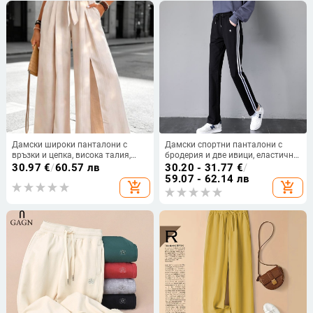
Дамски широки панталони с
Дамски спортни панталони с
връзки и цепка, висока талия,
бродерия и две ивици, еластични,
летен модел 2026
прави крачоли, средна талия,
30.97
€
/
60.57 лв
30.20 - 31.77
€
/
ежедневни
59.07 - 62.14 лв
add_shopping_cart
add_shopping_cart