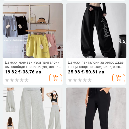
Дамски кремави къси панталони
Дамски панталони за ретро джаз
със свободен прав силует, летни
танци, спортно-ежедневни, есен
ежедневни шорти
2025, свободна кройка, хип-хоп
19.82
€
/
38.76 лв
25.98
€
/
50.81 лв
стил
add_shopping_cart
add_shopping_cart