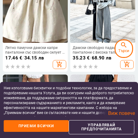
search
Лятно памучни дамски капри
Дамски свободно падащи
Търси
панталони със свободен силует и
панталони с висока талия и
ластична талия
връзка за стягане, ежедневни
17.46
€
/
34.15 лв
35.23
€
/
68.90 лв
широки крачоли, памучно-
add_shopping_cart
add_shopping_cart
полиестерова смес, мек и удобен
за носене през пролетта и есента
Ние използваме бисквитки и подобни технологии, за да предоставяме и
подобряваме нашата Услуга, да ви осигурим най-доброто потребителско
изживяване, да поддържаме сигурността на платформата, да
персонализираме съдържанието и рекламите, както и да измерваме
ефективността на нашите маркетингови кампании. С избора на
Виж повече
„Приемам всички“ вие се съгласявате ние и нашите доверени партньори
да съхраняваме бисквитки и подобни технологии на вашето устройство
за рекламни и аналитични цели. Можете по всяко време да управлявате
УПРАВЛЯВАЙ
ПРИЕМИ ВСИЧКИ
своите предпочитания, като натиснете „Управлявай предпочитанията“.
ПРЕДПОЧИТАНИЯТА
За повече информация, моля, вижте нашата
Политика за защита на
данните
.
Y2K панталони с висока талия и
Дамски пролетни черни