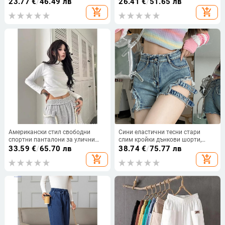
23.77
€
/
46.49 лв
26.41
€
/
51.65 лв
летни свободни, едноцветни, с
възрастни, креативни кученца,
add_shopping_cart
add_shopping_cart
плоска талия, памучни и ленени
ежедневно облекло, 3D дигитален
панталони с пола, къси
печат
панталони за жени
Американски стил свободни
Сини еластични тесни стари
спортни панталони за улични
слим кройки дънкови шорти,
танци, сиви, широки крачоли и
дамски секси американски стил,
33.59
€
/
65.70 лв
38.74
€
/
75.77 лв
ретро силует
ретро танцови къси панталонки
add_shopping_cart
add_shopping_cart