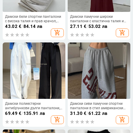
Дамски бели спортни панталони
Дамски памучни широки
с висока талия и прав крачол,
панталони с еластична талия и
памук-полиестер, ежедневен стил
джобове, ежедневни дълги
43.02
€
/
84.14 лв
27.11
€
/
53.02 лв
панталони за пролет-лято
add_shopping_cart
add_shopping_cart
Дамски полиестерни
Дамски сиви памучни спортни
антибръчкови дълги панталони,
панталони в стил американски
свободна кройка, висока талия,
хип-хоп, свободни и широки за
69.49
€
/
135.91 лв
31.30
€
/
61.22 лв
ежедневен стил
есен-зима, ежедневни, джаз
add_shopping_cart
add_shopping_cart
танцови панталони