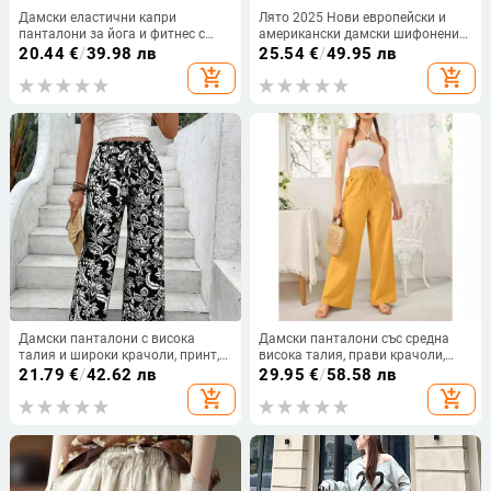
Дамски еластични капри
Лято 2025 Нови европейски и
панталони за йога и фитнес с
американски дамски шифонени
джобове, едноцветни.
кюлоти с висока талия и щампи
20.44
€
/
39.98 лв
25.54
€
/
49.95 лв
add_shopping_cart
add_shopping_cart
Дамски панталони с висока
Дамски панталони със средна
талия и широки крачоли, принт,
висока талия, прави крачоли,
лека полиестерна материя
свободни, едноцветни, джобове,
21.79
€
/
42.62 лв
29.95
€
/
58.58 лв
ежедневни
add_shopping_cart
add_shopping_cart