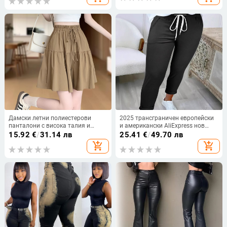
Дамски летни полиестерови
2025 трансграничен европейски
панталони с висока талия и
и американски AliExpress нов
широк крак
колан малък пояс за крака
15.92
€
/
31.14 лв
25.41
€
/
49.70 лв
женски плътен цвят външна
add_shopping_cart
add_shopping_cart
търговия темперамент
ежедневни панталони