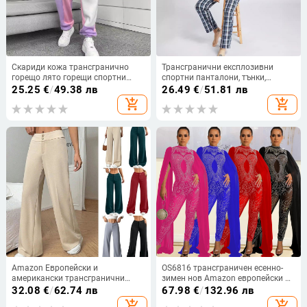
Скариди кожа трансгранично
Трансгранични експлозивни
горещо лято горещи спортни
спортни панталони, тънки,
панталони с дълги крака,
дишащи, увиснали, за всички
25.25
€
/
49.38 лв
26.49
€
/
51.81 лв
универсална мода
мачове, красиви
add_shopping_cart
add_shopping_cart
Amazon Европейски и
OS6816 трансграничен есенно-
американски трансгранични
зимен нов Amazon европейски и
универсални нови дамски дрехи,
американски дамски секси
32.08
€
/
62.74 лв
67.98
€
/
132.96 лв
плътен цвят, висока талия,
мрежест гащеризон с кристали и
add_shopping_cart
add_shopping_cart