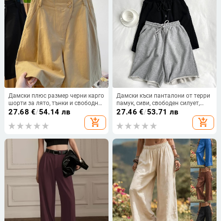
Дамски плюс размер черни карго
Дамски къси панталони от терри
шорти за лято, тънки и свободни,
памук, сиви, свободен силует,
висока талия, прави крака и
широки крачоли, средна
27.68
€
/
54.14 лв
27.46
€
/
53.71 лв
широки крачоли, средна дължина
дължина, летни
add_shopping_cart
add_shopping_cart