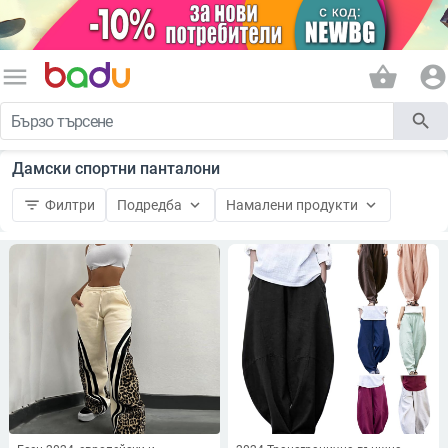
menu
shopping_basket
account_circle
search
Дамски спортни панталони
filter_list
keyboard_arrow_down
keyboard_arrow_down
Филтри
Подредба
Намалени продукти