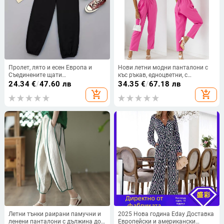
Пролет, лято и есен Европа и
Нови летни модни панталони с
Съединените щати
къс ръкав, едноцветни, с
трансгранична външна търговия
прилепнала кройка за 2024 г.
24.34
€
/
47.60 лв
34.35
€
/
67.18 лв
едноцветни широки спортни
add_shopping_cart
add_shopping_cart
клинове за жени -5012 тънки
Летни тънки раирани памучни и
2025 Нова година Eday Доставка
ленени панталони с дължина до
Европейски и американски