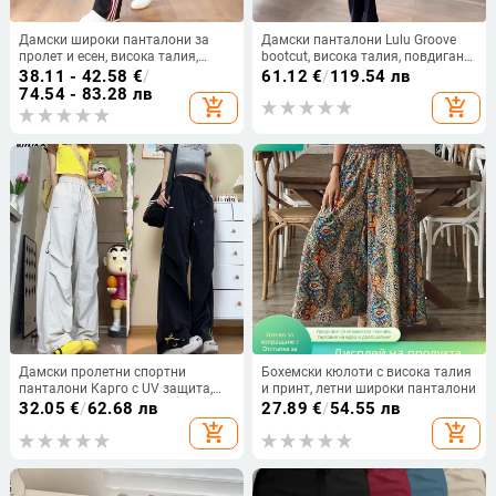
Дамски широки панталони за
Дамски панталони Lulu Groove
пролет и есен, висока талия,
bootcut, висока талия, повдигане
драпирана материя, с връзка,
на ханша, стегнати и
38.11 - 42.58
€
/
61.12
€
/
119.54 лв
свободен прав силует, странично
супереластични за спорт и йога
74.54 - 83.28 лв
add_shopping_cart
add_shopping_cart
райе
Дамски пролетни спортни
Бохемски кюлоти с висока талия
панталони Карго с UV защита,
и принт, летни широки панталони
бързосъхнещи, връзка за стягане
32.05
€
/
62.68 лв
27.89
€
/
54.55 лв
и джобове, прав стил HK9631
add_shopping_cart
add_shopping_cart