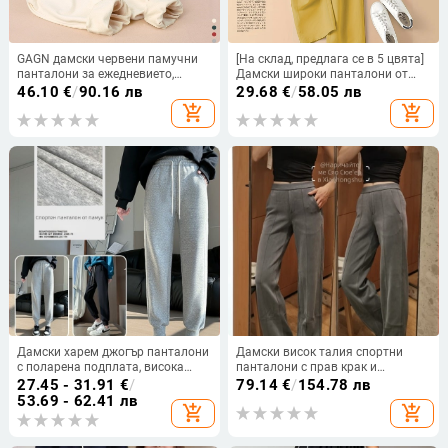
GAGN дамски червени памучни
[На склад, предлага се в 5 цвята]
панталони за ежедневието,
Дамски широки панталони от
висока талия, tapered крачоли
памук и лен, нови, с висока талия,
46.10
€
/
90.16 лв
29.68
€
/
58.05 лв
тънки, свободни, прави,
add_shopping_cart
add_shopping_cart
ежедневни панталони
Дамски харем джогър панталони
Дамски висок талия спортни
с поларена подплата, висока
панталони с прав крак и
талия, свободен крой, драпиращ
централен шев, ежедневен стил
27.45 - 31.91
€
/
79.14
€
/
154.78 лв
силует, спортно-ежедневни,
53.69 - 62.41 лв
add_shopping_cart
add_shopping_cart
cropped дължина