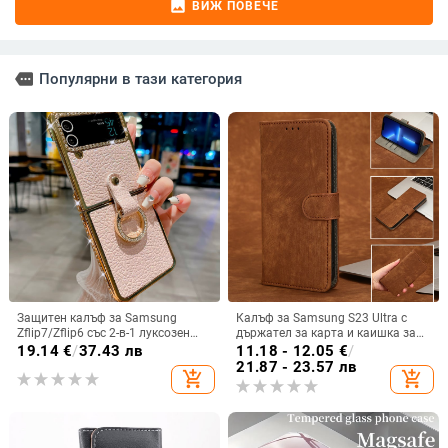
image
ВИЖ ПОВЕЧЕ
more
Популярни в тази категория
Защитен калъф за Samsung
Калъф за Samsung S23 Ultra с
Zflip7/Zflip6 със 2-в-1 луксозен
държател за карта и каишка за
дизайн, изкуствена кожа и
през врата
19.14
€
/
37.43 лв
11.18 - 12.05
€
/
електроплакиране
21.87 - 23.57 лв
add_shopping_cart
add_shopping_cart