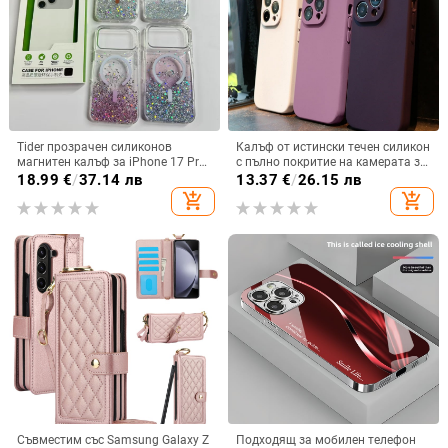
Tider прозрачен силиконов
Калъф от истински течен силикон
магнитен калъф за iPhone 17 Pro
с пълно покритие на камерата за
Max, защита срещу падане,
iPhone 14 Pro Max, iPhone 13 Pro
18.99
€
/
37.14 лв
13.37
€
/
26.15 лв
стилен дизайн
и iPhone 12 — удароустойчив
add_shopping_cart
add_shopping_cart
Съвместим със Samsung Galaxy Z
Подходящ за мобилен телефон