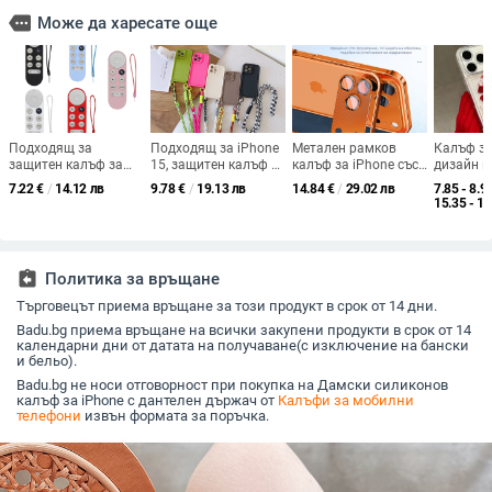
more
Може да харесате още
Подходящ за
Подходящ за iPhone
Метален рамков
Калъф за
защитен калъф за
15, защитен калъф за
калъф за iPhone със
дизайн н
дистанционно
мобилен телефон 16,
защитно фолио за
червено 
7.22
€
/
14.12 лв
9.78
€
/
19.13 лв
14.84
€
/
29.02 лв
7.85 - 8.9
управление за
Pro Maxx с връзка за
обектива; съвместим
ефект те
15.35 - 17
Google TV 2020,
връзка, опростен
с iPhone 14/13 серия;
блясък, 
защитен калъф за
калъф за мобилен
удароустойчив,
iPhone 17
Chromecast Google,
телефон, устойчив на
разсейване на
16/15 Pro
силиконов защитен
изпускане.
топлината и
гривна за
assignment_return
Политика за връщане
калъф
антиотпечатъци;
популяре
горещо огъване.
iPhone 1
Търговецът приема връщане за този продукт в срок от 14 дни.
Badu.bg приема връщане на всички закупени продукти в срок от 14
календарни дни от датата на получаване(с изключение на бански
и бельо).
Badu.bg не носи отговорност при покупка на Дамски силиконов
калъф за iPhone с дантелен държач от
Калъфи за мобилни
телефони
извън формата за поръчка.