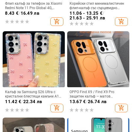
Флип калъф за телефон за Xiaomi
Корейски стил минималистичен
Redmi Note 11 Pro Global 4G,
флип-калъф със сърцевидно
имитационна кожа, бизнес стил
огледало за Samsung Galaxy Z
8.43
€
/
16.49 лв
11.06 - 13.25
€
/
Flip 3/4/5
21.63 - 25.91 лв
add_shopping_cart
add_shopping_cart
Калъф за Samsung S26 Ultra с
OPPO Find X9 / Find X9 Pro
кристални блестящи камъни A17,
защитен калъф — матов
A57IMD Aurora Bow и S24FE,
пластмасов, минималистичен
11.42
€
/
22.34 лв
13.67
€
/
26.74 лв
защита от падане
стил, против изпускане, магнитно
add_shopping_cart
add_shopping_cart
зареждане, възможност за
персонализация