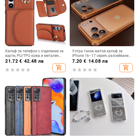
Калъф за телефон с отделение за
Ултра тънък матов калъф за
карти, PU/TPU кожа и метален
iPhone 16–17 серия, разсейване
пръстен; ръчна изработка,
на топлината, пълно покритие,
21.72
€
/
42.48 лв
7.20
€
/
14.08 лв
против изпускане, за Samsung
удароустойчив и устойчив на
add_shopping_cart
add_shopping_cart
отпечатъци