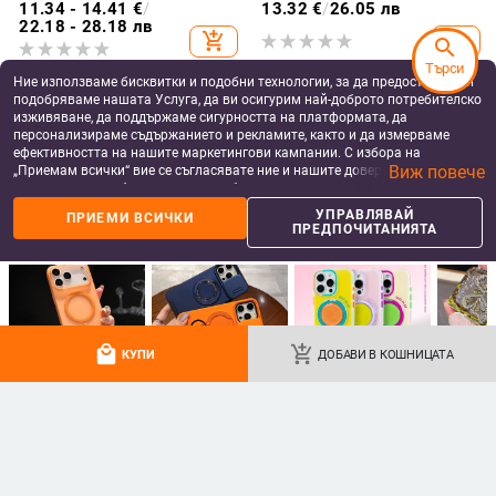
блестяща гривна
A36/A16, калъф за мобилен
11.34 - 14.41
€
/
13.32
€
/
26.05 лв
телефон A26/A56, флип калъф,
22.18 - 28.18 лв
add_shopping_cart
add_shopping_cart
защитен калъф, невидима скоба.
search
Търси
Ние използваме бисквитки и подобни технологии, за да предоставяме и
подобряваме нашата Услуга, да ви осигурим най-доброто потребителско
изживяване, да поддържаме сигурността на платформата, да
персонализираме съдържанието и рекламите, както и да измерваме
ефективността на нашите маркетингови кампании. С избора на
Виж повече
„Приемам всички“ вие се съгласявате ние и нашите доверени партньори
да съхраняваме бисквитки и подобни технологии на вашето устройство
за рекламни и аналитични цели. Можете по всяко време да управлявате
УПРАВЛЯВАЙ
ПРИЕМИ ВСИЧКИ
своите предпочитания, като натиснете „Управлявай предпочитанията“.
ПРЕДПОЧИТАНИЯТА
За повече информация, моля, вижте нашата
Политика за защита на
данните
.
dasmte защитен калъф за
Huawei Pura80 Ultra и P70Pro
Motorola Razr 50/60 и Moto Razr
Магнитен калъф с мек допир,
2024 с сгъваем дисплей
ултра тънък PC корпус,
10.91
€
/
21.34 лв
8.08
€
/
15.80 лв
local_mall
add_shopping_cart
противоударна защита
КУПИ
ДОБАВИ В КОШНИЦАТА
add_shopping_cart
add_shopping_cart