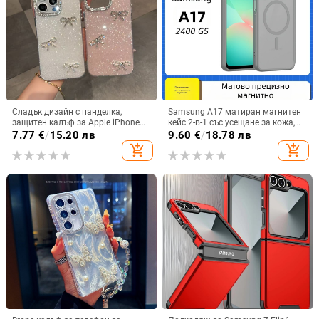
Сладък дизайн с панделка,
Samsung A17 матиран магнитен
защитен калъф за Apple iPhone
кейс 2-в-1 със усещане за кожа,
11–15 Pro Max, пълен обхват
удароустойчива обвивка от
7.77
€
/
15.20 лв
9.60
€
/
18.78 лв
PC+TPU, цветове: розово,
add_shopping_cart
add_shopping_cart
червено, лилаво, синьо, черно