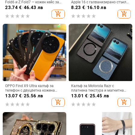
Fold6 и Z Fold7 — кожен кейс за
Apple 16 с галванизирано стъкло
телефон с слот за стилус,
и ослепителна течаща светлина,
23.74
€
/
46.43 лв
8.23
€
/
16.10 лв
сгъваем дизайн, елегантен стил, с
семпъл iPhone 17 Pro, модерен и
add_shopping_cart
add_shopping_cart
каишка за китката, за дами
лек луксозен 14 Plus.
OPPO Find X9 Ultra калъф за
Калъф за Motorola Razr с
телефон с двуцветна кожена
платнена текстура и магнитна
текстура и флуоресцентни линии,
панта, флип
13.07
€
/
25.56 лв
13.01
€
/
25.45 лв
GT8Pro защитен калъф
add_shopping_cart
add_shopping_cart