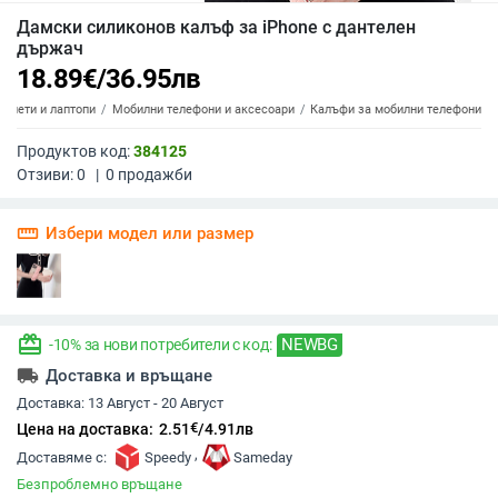
Дамски силиконов калъф за iPhone с дантелен
държач
18.89
€
/
36.95
лв
аблети и лаптопи
Мобилни телефони и аксесоари
Калъфи за мобилни телефони
Продуктов код:
384125
Отзиви:
0
|
0
продажби
straighten
Избери модел или размер
redeem
NEWBG
-10% за нови потребители с код:
local_shipping
Доставка и връщане
Доставка:
13 Август - 20 Август
€
Цена на доставка:
2.51
/
4.91
лв
,
Доставяме с:
Speedy
Sameday
Безпроблемно връщане