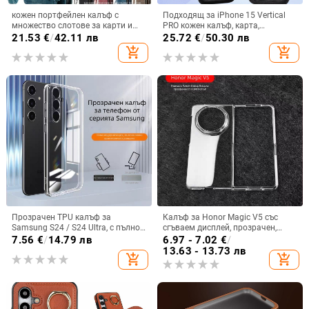
кожен портфейлен калъф с
Подходящ за iPhone 15 Vertical
множество слотове за карти и
PRO кожен калъф, карта,
цип за iPhone 11–17 Pro Max, XR,
оксфордски плат, найлонов плат,
21.53
€
/
42.11 лв
25.72
€
/
50.30 лв
S24, S25
колан, чанта за кръста на
add_shopping_cart
add_shopping_cart
мобилен телефон
Прозрачен TPU калъф за
Калъф за Honor Magic V5 със
Samsung S24 / S24 Ultra, с пълно
сгъваем дисплей, прозрачен,
покритие и защита на камерата
лъскав, PC материал
7.56
€
/
14.79 лв
6.97 - 7.02
€
/
13.63 - 13.73 лв
add_shopping_cart
add_shopping_cart