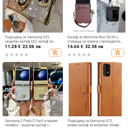
Подходящ за Samsung S25,
Калъф за Motorola Razr 50/60 с
защитен калъф S22, калъф за
сгъваща се гривна с крокодилски
мобилен телефон Edge Drill, S24,
релеф
11.28
€
/
22.06 лв
16.66
€
/
32.58 лв
прозрачен магнитен държач със
add_shopping_cart
add_shopping_cart
стрази A56, брокат против
падане на пудра.
Samsung Z Flip6/Z Flip5 сгъваем
Подходящ за Samsung A73,
телефон - защитен калъф с
кожен калъф за мобилен телефон