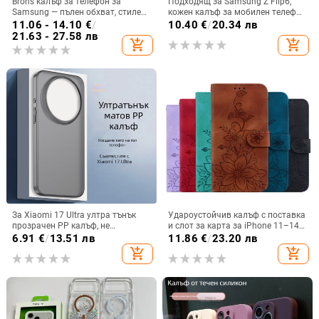
Brons калъф за телефон за
Подходящ за Samsung Z Flip6,
Samsung — пълен обхват, стилен
кожен калъф за мобилен телефон
и креативен дизайн, TPU
Flip5, твърд двустранен калъф
11.06 - 14.10
€
/
10.40
€
/
20.34 лв
материал, удароустойчив
против падане за Flip7, защитен
21.63 - 27.58 лв
add_shopping_cart
add_shopping_cart
калъф Armor
За Xiaomi 17 Ultra ултра тънък
Удароустойчив калъф с поставка
прозрачен PP калъф, не
и слот за карта за iPhone 11–14
пожълтява, матиран финиш и
Pro Max, изкуствена кожа,
6.91
€
/
13.51 лв
11.86
€
/
23.20 лв
гофриран модел
релефна украса
add_shopping_cart
add_shopping_cart