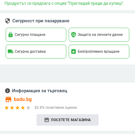
Продуктът се предлага с опция "Прегледай преди да купиш".
security
Сигурност при пазаруване
lock
policy
Сигурно плащане
Защита на личните данни
local_shipping
assignment_return
Сигурна доставка
Безпроблемно връщане
info
Информация за търговец
store
badu.bg
82.8% позитивни оценки
storefront
ПОСЕТЕТЕ МАГАЗИНА