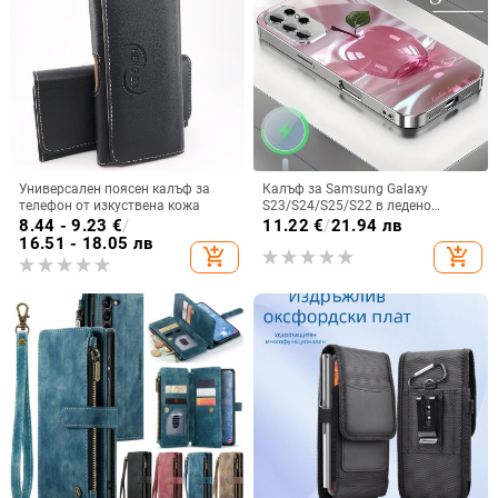
Универсален поясен калъф за
Калъф за Samsung Galaxy
телефон от изкуствена кожа
S23/S24/S25/S22 в ледено
кристално розово със стъклена
8.44 - 9.23
€
/
11.22
€
/
21.94 лв
повърхност и метално боядисано
16.51 - 18.05 лв
add_shopping_cart
add_shopping_cart
покритие