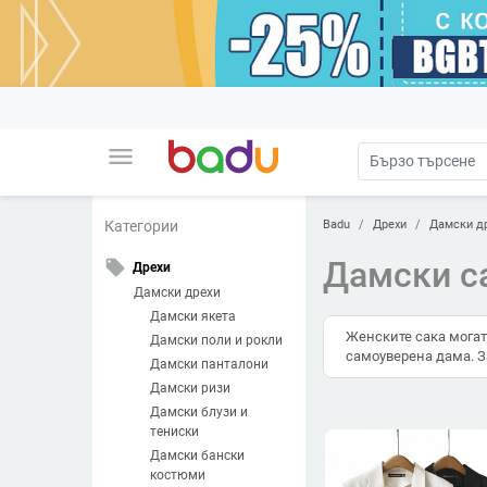
menu
Badu
Дрехи
Дамски д
Категории
Дамски с
local_offer
Дрехи
Дамски дрехи
Дамски якета
Женските сака могат
Дамски поли и рокли
самоуверена дама. З
Дамски панталони
Дамски ризи
Дамски блузи и
тениски
Дамски бански
костюми