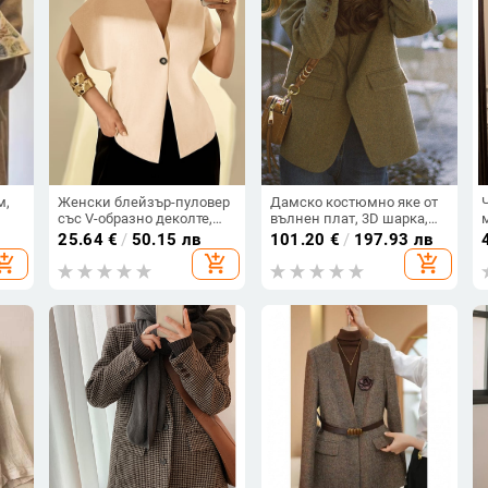
м,
Женски блейзър-пуловер
Дамско костюмно яке от
със V-образно деколте,
вълнен плат, 3D шарка,
свободен силует, 3/4
ръкави тип лале,
25.64
€
/
50.15 лв
101.20
€
/
197.93 лв
и
ръкави, еднобутонно
еднобортно закопчаване,
hopping_cart
add_shopping_cart
add_shopping_cart
е,
закопчаване, средна
свободен силует, есен
на
дължина, тъкана материя,
2025
полиестер-еластанова
смес, Пролет 2025