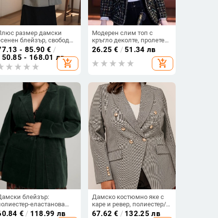
Плюс размер дамски
Модерен слим топ с
есенен блейзър, свободна
кръгло деколте, пролетен,
кройка, дълги ръкави,
нов, дълъг ръкав,
77.13 - 85.90
€
/
26.25
€
/
51.34 лв
поло яка, едноцветен
кариран, малък, стил
150.85 - 168.01 лв
add_shopping_cart
add_shopping_cart
костюмен плат, скрива
Шанел, висок клас,
корема
дамско късо яке
Дамски блейзър:
Дамско костюмно яке с
полиестер-еластанова
каре и ревер, полиестер/
смеска, флокирана
еластан смес, дълги
60.84
€
/
118.99 лв
67.62
€
/
132.25 лв