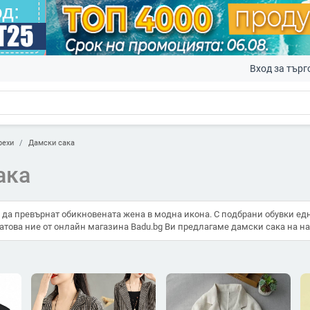
Вход за търг
рехи
Дамски сака
ака
 да превърнат обикновената жена в модна икона. С подбрани обувки едн
атова ние от онлайн магазина Badu.bg Ви предлагаме дамски сака на на