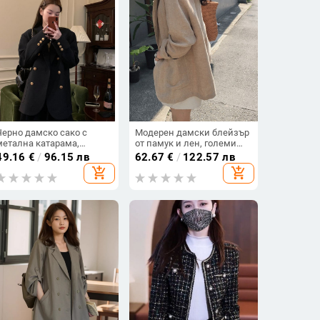
Черно дамско сако с
Модерен дамски блейзър
метална катарама,
от памук и лен, големи
корейски стил,
размери, пролет/лято
49.16
€
/
96.15 лв
62.67
€
/
122.57 лв
подходящо за пролет и
2024, свободно
add_shopping_cart
add_shopping_cart
есен
ежедневно, овърсайз
тънко яке, 100 кг