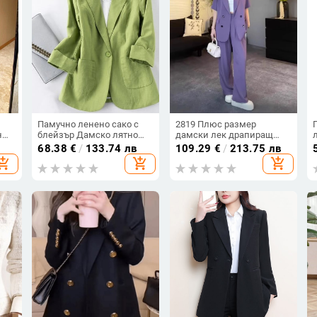
Памучно ленено сако с
2819 Плюс размер
н
блейзър Дамско лятно
дамски лек драпиращ
връхно облекло
костюм със свободни
68.38
€
/
133.74 лв
109.29
€
/
213.75 лв
Висококачествено плътно
дълги панталони и жакет
hopping_cart
add_shopping_cart
add_shopping_cart
но
блейзър с едно копче
средна дължина
Костюми с три четвърти
ръкав