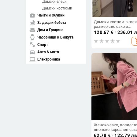
Дамски елеци
Дамски костюми
business_center
Чанти и Обувки
Дамски костюм в гол
child_friendly
За деца и бебета
размер със сако и
weekend
Дом и Градина
панталони, пролет 202
120.67
€
/
236.01 
watch
Часовници и Бижута
add_s
fitness_center
Спорт
directions_car
Авто & мото
laptop
Електроника
spa
Здраве и красота
pets
Домашни любимци
Изчисти филтрите
arrow_drop_down
Подредба
compare_arrows
Съвпадение
Женско сако, полиесте
японско-кореален casu
arrow_upward
стил, къс ръкав, прав
Възходяща цена
62.78
€
/
122.79 лв