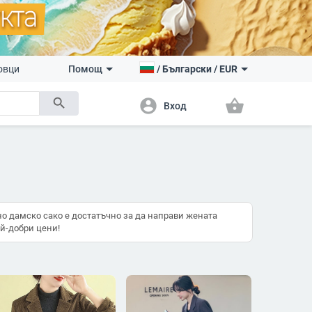
овци
Помощ
/
Български
/
EUR
search
account_circle
shopping_basket
Вход
о дамско сако е достатъчно за да направи жената
й-добри цени!