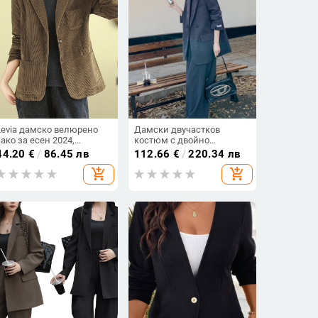
Levia дамско велюрено
Дамски двучастков
сако за есен 2024,
костюм с двойно
свободен силует, яка
закопчаване, яка на
44.20
€
/
86.45 лв
112.66
€
/
220.34 лв
костюм, дълги ръкави,
сакото, полиестерна
add_shopping_cart
add_shopping_cart
полиестер 50–70% и
материя, свободна
памук под 30%
кройка, прави панталони