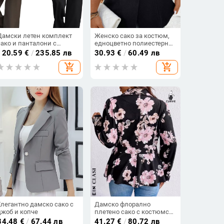
Дамски летен комплект
Женско сако за костюм,
сако и панталони с
едноцветно полиестерно,
широки крачоли –
с едно копче отпред,
120.59
€
/
235.85 лв
30.93
€
/
60.49 лв
полиестер, двойно
дълги ръкави, костюмска
add_shopping_cart
add_shopping_cart
закопчаване, сако със
яка, пролет 2025
средна дължина,
свободна кройка
Елегантно дамско сако с
Дамско флорално
джоб и копче
плетено сако с костюмска
яка, дълги ръкави,
34.48
€
/
67.44 лв
41.27
€
/
80.72 лв