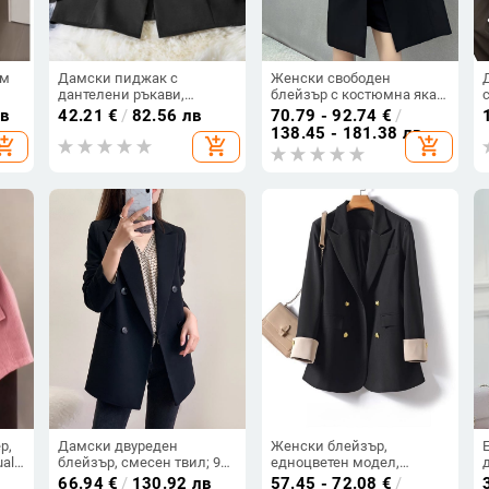
ям
Дамски пиджак с
Женски свободен
дантелени ръкави,
блейзър с костюмна яка,
5
елегантен и стилен,
дълги ръкави, еднобортно
лв
42.21
€
/
82.56 лв
70.79 - 92.74
€
/
едноцветен, голям
закопчаване, свободна
138.45 - 181.38 лв
hopping_cart
add_shopping_cart
add_shopping_cart
размер, средна дължина
кройка — полиестер
р,
Дамски двуреден
Женски блейзър,
al
блейзър, смесен твил; 90-
едноцветен модел,
95% полиестер и <30%
полиестер, свободна
66.94
€
/
130.92 лв
57.45 - 72.08
€
/