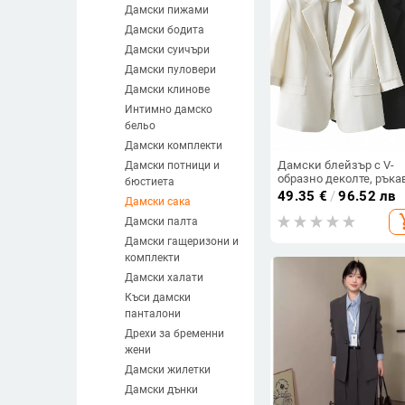
Дамски пижами
Дамски бодита
Дамски суичъри
Дамски пуловери
Дамски клинове
Интимно дамско
бельо
Дамски комплекти
Дамски блейзър с V-
Дамски потници и
образно деколте, ръка
бюстиета
3/4, релефна текстура,
49.35
€
/
96.52 лв
Дамски сака
полиестерова тъкан,
add_s
пролет 2025
Дамски палта
Дамски гащеризони и
комплекти
Дамски халати
Къси дамски
панталони
Дрехи за бременни
жени
Дамски жилетки
Дамски дънки