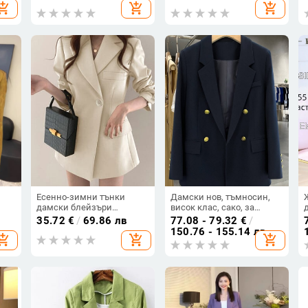
ен
сако
т
hopping_cart
add_shopping_cart
add_shopping_cart
b
Есенно-зимни тънки
Дамски нов, тъмносин,
дамски блейзъри
висок клас, сако, за
Шикозен ежедневен офис
пълнички момичета,
35.72
€
/
69.86 лв
77.08 - 79.32
€
/
не,
дамски костюм
плюс памучен официален
150.76 - 155.14 лв
hopping_cart
add_shopping_cart
add_shopping_cart
Едноцветно модно палто
костюм [1115]]
Луксозен женски блейзър
Mujer в корейски стил