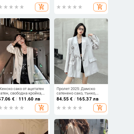
еднобутонна планка,
add_shopping_cart
add_shopping_cart
полиестерова материя
Женско сако от ацетатен
Пролет 2025: Дамско
сатен, свободна кройка,
сатенено сако, тънко,
едно копче закопчаване,
свободно, с декоративни
57.06
€
/
111.60 лв
84.55
€
/
165.37 лв
¾ ръкави, ежедневен шик
рози
add_shopping_cart
add_shopping_cart