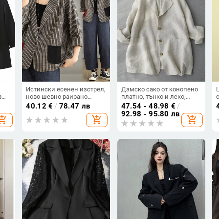
Истински есенен изстрел,
Дамско сако от конопено
в
ново шевно раирано
платно, тънко и леко,
палто с контрастен цвят,
едноредно закопчаване,
40.12
€
/
78.47 лв
47.54 - 48.98
€
/
дизайн с джоб, малък
яка с лист лотос, ръкави с
92.98 - 95.80 лв
hopping_cart
add_shopping_cart
add_shopping_cart
костюм, ежедневен,
венчелистчета, летен
универсален топ
модел 2024