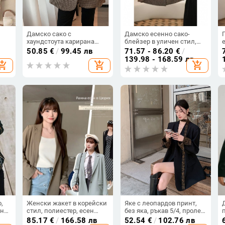
Дамско сако с
Дамско есенно сако-
хаундстоута карирана
блейзер в уличен стил,
не,
платка и Acrylic плат,
яка тип лотосов лист,
50.85
€
/
99.45 лв
71.57 - 86.20
€
/
ве,
корейски стил свободна
едноредово закопчаване,
139.98 - 168.59 лв
hopping_cart
add_shopping_cart
add_shopping_cart
кройка, еднобортно
дълги ръкави, акрилна
закопчаване, есенно 2025
тъкан, 95%+ есен 2024
,
Женски жакет в корейски
Яке с леопардов принт,
не,
стил, полиестер, есен
без яка, ръкав 5/4, пролет
о
2025, делов стил с яка на
2025
85.17
€
/
166.58 лв
52.54
€
/
102.76 лв