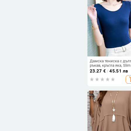
Дамска тениска с дъл
ръкав, кръгла яка, Slim f
мрежеста тъкан, смес
23.27
€
/
45.51 лв
найлон и спандекс
add_s