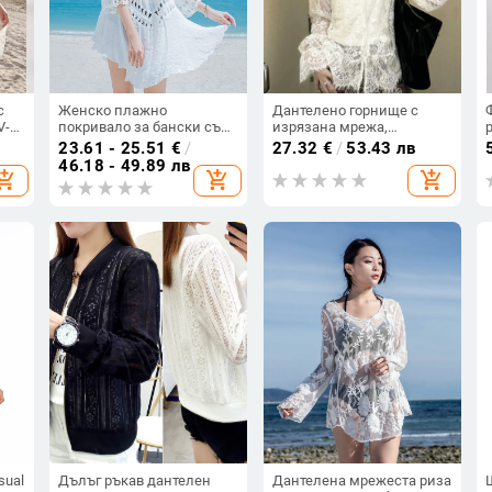
с
Женско плажно
Дантелено горнище с
V-
покривало за бански със
изрязана мрежа,
прорези, пуловер стил,
V‑образно деколте, дълги
23.61 - 25.51
€
/
27.32
€
/
53.43 лв
а,
ръкав 7/8, памучна смес
ръкави, едноцветен
46.18 - 49.89 лв
hopping_cart
add_shopping_cart
add_shopping_cart
модел
sual
Дълъг ръкав дантелен
Дантелена мрежеста риза