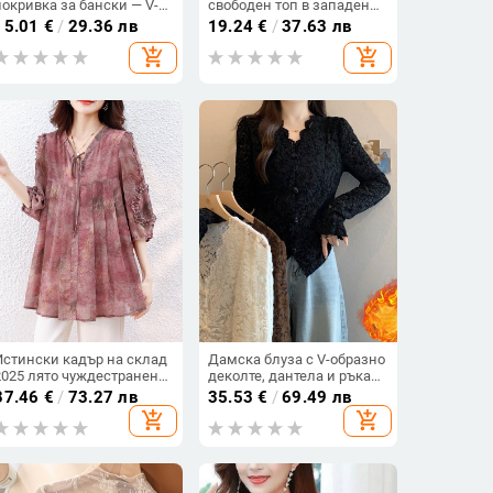
покривка за бански — V-
свободен топ в западен
образно деколте, без
стил с бродирана дантела
15.01
€
/
29.36 лв
19.24
€
/
37.63 лв
ръкави, пуловер, 95%
и етнически стил, без
add_shopping_cart
add_shopping_cart
полиестер
ръкави и външна
презрамка
Истински кадър на склад
Дамска блуза с V-образно
2025 лято чуждестранен
деколте, дантела и ръкав
стил свободно време
тип трумпет, флисова
37.46
€
/
73.27 лв
35.53
€
/
69.49 лв
орган плисирана мода
подплата, полиестерна
add_shopping_cart
add_shopping_cart
корейска версия на
тъкан, дължина 50–65 см
свободно месо покрито
тънко яке