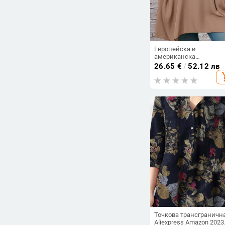
Европейска и
американска
трансгранична плюс
26.65
€
/
52.12 лв
размер дамска
add_s
чистоцветна свободна
версия с кръгло декол
дълъг ръкав, ежеднев
топ удобна риза с рък
тип „крило на прилеп“
Точкова трансграничн
Aliexpress Amazon 2023