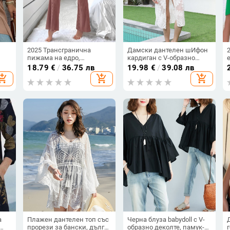
2025 Трансгранична
Дамски дантелен шИфон
пижама на едро,
кардиган с V-образно
европейски и
деколте, 3/4 ръкави,
18.79
€
/
36.75 лв
19.98
€
/
39.08 лв
американски износ,
бродирано покривало за
hopping_cart
add_shopping_cart
add_shopping_cart
изрязан домашен
бански
те и
комплект за възрастни,
на
едно парче, дропшипинг,
ав
секси
а
Плажен дантелен топ със
Черна блуза babydoll с V-
прорези за бански, дълги
образно деколте, памук-