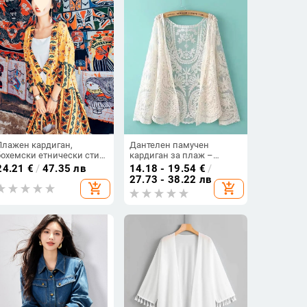
Плажен кардиган,
Дантелен памучен
бохемски етнически стил,
кардиган за плаж –
флорална щампа, UV
елегантен свободен крой,
24.21
€
/
47.35 лв
14.18 - 19.54
€
/
защита, свободен силует
кръгла яка, дълги ръкави,
27.73 - 38.22 лв
add_shopping_cart
add_shopping_cart
90–95% памук