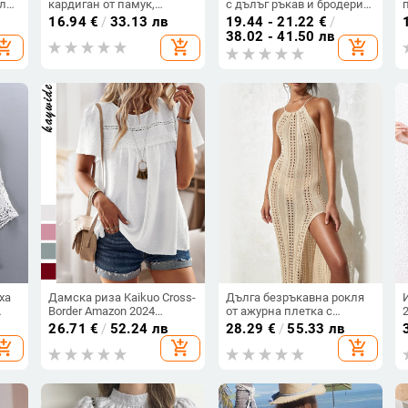
ал
кардиган от памук,
с дълъг ръкав и бродерия,
текстура с кухи отвори,
памук 95%+, цветен мотив
16.94
€
/
33.13 лв
19.44 - 21.22
€
/
еднороден цвят, Slim fit,
цветя, свободен силует,
38.02 - 41.50 лв
hopping_cart
add_shopping_cart
add_shopping_cart
стойка яка
средна дължина (65–80
см)
ха
Дамска риза Kaikuo Cross-
Дълга безръкавна рокля
Border Amazon 2024
от ажурна плетка с
азно
Пролетно-летен износ,
странични цепки и
26.71
€
/
52.24 лв
28.29
€
/
55.33 лв
ежедневна, едноцветна, с
безгръбов дизайн,
hopping_cart
add_shopping_cart
add_shopping_cart
лата
кръгло деколте и къс
пляжен стил
ръкав