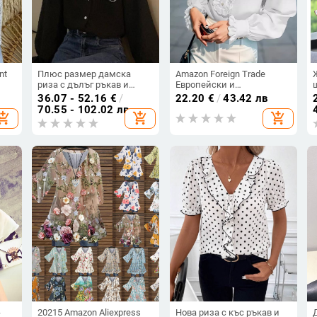
nt
Плюс размер дамска
Amazon Foreign Trade
риза с дълъг ръкав и
Европейски и
Бял
яка‑кукла, стилно
американски дамски
36.07 - 52.16
€
/
22.20
€
/
43.42 лв
прикрива корема
дрехи Wish Aliexpress Ebay
70.55 - 102.02 лв
hopping_cart
add_shopping_cart
add_shopping_cart
Риза с волани Елегантна
ълъг
мода Плюс размер
Дамски дълъг ръкав
-
20215 Amazon Aliexpress
Нова риза с къс ръкав и