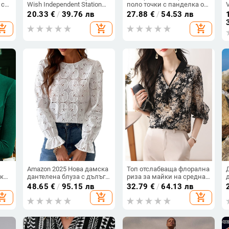
 с
Wish Independent Station
поло точки с панделка от
UV
Ebay Блуза с многоцветен
чужбина
20.33
€
/
39.76 лв
27.88
€
/
54.53 лв
ет,
флорален принт и готин
hopping_cart
add_shopping_cart
add_shopping_cart
V-образен деколте
Amazon 2025 Нова дамска
Топ отслабваща флорална
ока
дантелена блуза с дълъг
риза за майки на средна
ръкав, подплатена с
възраст 2024, нова модна
48.65
€
/
95.15 лв
32.79
€
/
64.13 лв
модна куха плетена на
пролетно-есенна
hopping_cart
add_shopping_cart
add_shopping_cart
н
една кука, бродирана
шифонена риза за жени
70%
на средна възраст