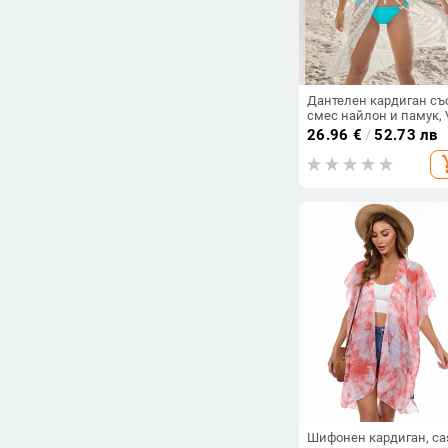
Дантелен кардиган съ
смес найлон и памук, 
образно деколте, 3/4
26.96
€
/
52.73 лв
ръкав, свободна кройк
add_s
Лято 2020
Шифонен кардиган, ca