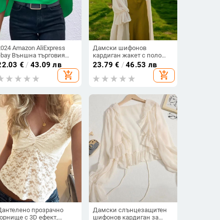
2024 Amazon AliExpress
Дамски шифонов
ebay Външна търговия
кардиган жакет с поло
Дамско облекло Пролет и
яка, дълги ръкави,
22.03
€
/
43.09 лв
23.79
€
/
46.53 лв
лято Жокер Обло деколте
копчета, стил градски,
add_shopping_cart
add_shopping_cart
Плътен цвят Многослойна
95% полиестер
риза с ръкав и наметало
Дантелено прозрачно
Дамски слънцезащитен
горнище с 3D ефект,
шифонов кардиган за