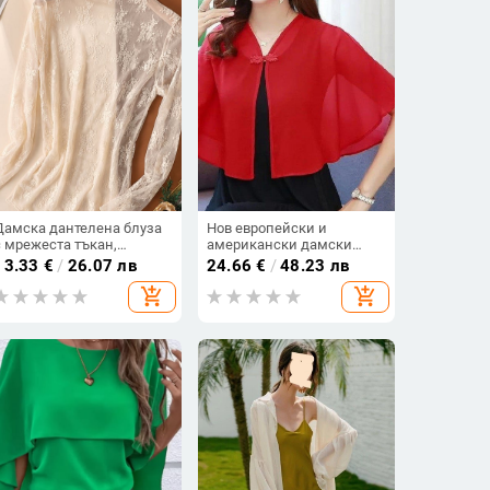
Дамска дантелена блуза
Нов европейски и
с мрежеста тъкан,
американски дамски
полиестер, едноцветна,
малък шал за външна
13.33
€
/
26.07 лв
24.66
€
/
48.23 лв
дълъг ръкав, полу висока
търговия, пролетно-летен,
add_shopping_cart
add_shopping_cart
яка
нов шифонен яке, дамски
къс кардиган,
слънцезащитен крем,
малък нос