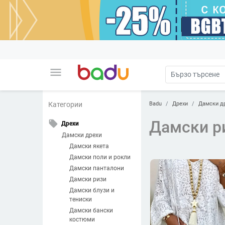
menu
Badu
Дрехи
Дамски д
Категории
Дамски р
local_offer
Дрехи
Дамски дрехи
Дамски якета
Дамски поли и рокли
Дамски панталони
Дамски ризи
Дамски блузи и
тениски
Дамски бански
костюми