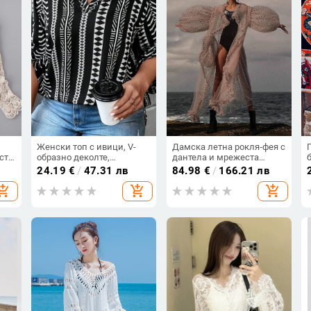
Женски топ с ивици, V-
Дамска летна рокля‑фея с
ста
образно деколте,
дантела и мрежеста
а,
полиестер, 3/4 ръкав,
покривка за плаж, дълга
24.19
€
/
47.31 лв
84.98
€
/
166.21 лв
колажен дизайн
и свободна кройка,
hopping_cart
add_shopping_cart
add_shopping_cart
стилна за снимки