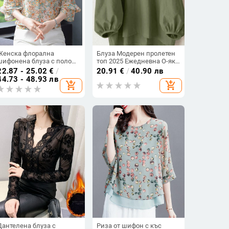
Женска флорална
Блуза Модерен пролетен
шифонена блуза с поло
топ 2025 Ежедневна О-яка
яка, принт, ръкав 7/8, Лято
с дълъг ръкав,
22.87 - 25.02
€
/
20.91
€
/
40.90 лв
2023
едноцветна риза,
44.73 - 48.93 лв
add_shopping_cart
add_shopping_cart
свободна ретро
Дантелена блуза с
Риза от шифон с къс