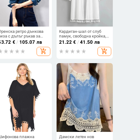
Френска ретро дънкова
Кардиган-шал от слуб
риза с дълъг ръкав за
памук, свободна кройка,
жени, есен 2025, нова,
без яка, едноцветен
53.72
€
/
105.07 лв
21.22
€
/
41.50 лв
ежедневна, елегантна,
add_shopping_cart
add_shopping_cart
универсална, корейска,
многопластова риза
Шифонова плажна
Дамски летен нов