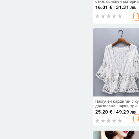
стил; основен матери
95%+; графитен принт;
16.01
€
/
31.31 лв
ръкав три четвърти;
add_s
средна дължина
Памучен кардиган с ку
дантелена шарка, три
четвърти ръкав, V-обр
25.20
€
/
49.29 лв
деколте, лека външна
add_s
дреха с памучна подп