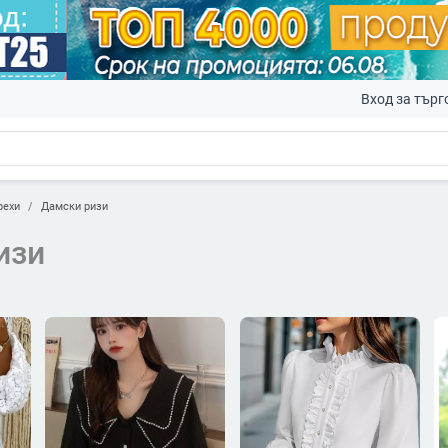
Вход за търг
рехи
Дамски ризи
изи