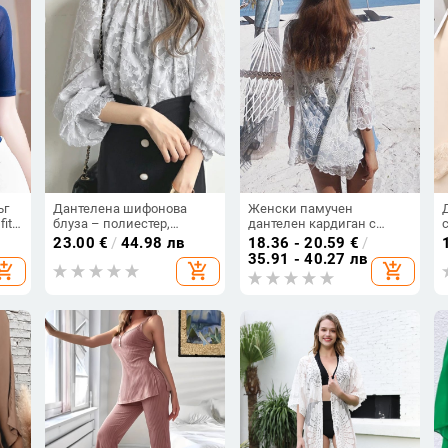
ъг
Дантелена шифонова
Женски памучен
it,
блуза – полиестер,
дантелен кардиган с
пуловер, полу‑висока яка,
мрежест мотив и рози,
23.00
€
/
44.98 лв
18.36 - 20.59
€
/
седемточкови ръкави,
корейски стил, плажен
35.91 - 40.27 лв
hopping_cart
add_shopping_cart
add_shopping_cart
Slim версия, женски
топ за защита от
модел, японско‑корейски
слънцето, дължина 50-65
свободен стил
см