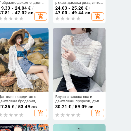
V‑образно деколте, дълги
ръкав, дамска риза, лято
ръкави, флисово
2024, малка риза, голям
19.33 - 24.04
€
/
24.03 - 25.28
€
/
подплатена – дамски топ
размер
37.81 - 47.02 лв
47.00 - 49.44 лв
add_shopping_cart
add_shopping_cart
за базово облекло, стилна
и универсална
Дантелен кардиган с
Блуза с висока яка и
дантелена бродерия,
дантелени прорези, дълъг
слънцезащитно плажно
ръкав, полиестер, слим
27.35
€
/
53.49 лв
30.21
€
/
59.09 лв
облекло, средна
кройка
add_shopping_cart
add_shopping_cart
дължина, фенерчести
ръкави