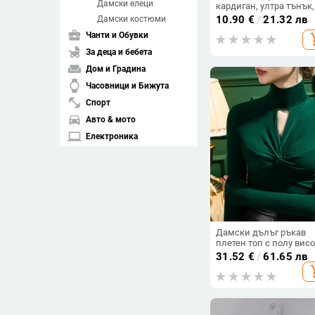
Дамски елеци
кардиган, ултра тънък,
открита предна част, 
10.90
€
/
21.32 лв
Дамски костюми
защита, свободен силу
business_center
Чанти и Обувки
add_s
полиестер над 95%
child_friendly
За деца и бебета
weekend
Дом и Градина
watch
Часовници и Бижута
fitness_center
Спорт
directions_car
Авто & мото
laptop
Електроника
spa
Здраве и красота
pets
Домашни любимци
Изчисти филтрите
Дамски дълъг ръкав
плетен топ с полу вис
arrow_drop_down
Подредба
яка, смес вискоза и
31.52
€
/
61.65 лв
памук, монохромни
add_s
шевове, основна тъка
compare_arrows
Съвпадение
70–80%, подплата 51–
arrow_upward
Възходяща цена