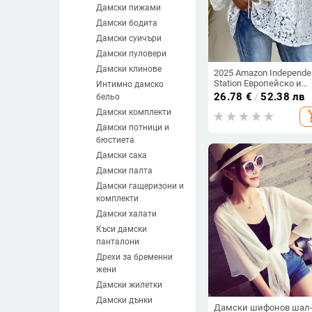
Дамски пижами
Дамски бодита
Дамски суичъри
Дамски пуловери
Дамски клинове
2025 Amazon Independe
Station Европейско и
Интимно дамско
американско облекло 
26.78
€
/
52.38 лв
бельо
топ Куха дантела V-
Дамски комплекти
add_s
образно деколте
Свободен пуловер с д
Дамски потници и
ръкав
бюстиета
Дамски сака
Дамски палта
Дамски гащеризони и
комплекти
Дамски халати
Къси дамски
панталони
Дрехи за бременни
жени
Дамски жилетки
Дамски дънки
Дамски шифонов шал