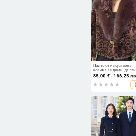
Палто от изкуствена
козина за дами, дълги
ръкави, с яка от
85.00
€
/
166.25 лв
изкуствена козина и
add_s
контрастна яка, есен 2