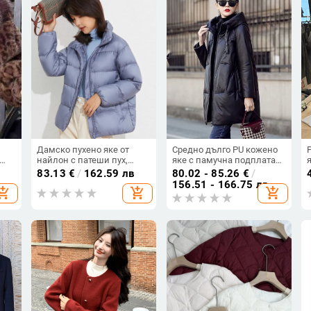
Дамско пухено яке от
Средно дълго PU кожено
найлон с патеши пух,
яке с памучна подплата
средна плътност, редовна
за жени, корейски кокон
83.13
€
/
162.59 лв
80.02 - 85.26
€
/
кройка, стойкова яка,
силует, удебелен
156.51 - 166.75 лв
hopping_cart
add_shopping_cart
add_shopping_cart
024
дължина 50-65 cm
свободен крой, цип за
затваряне