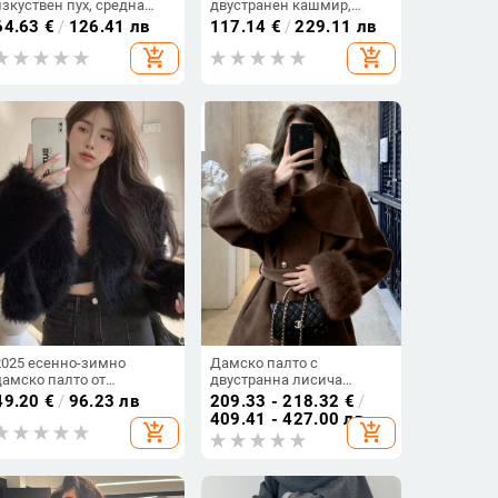
изкуствен пух, средна
двустранен кашмир,
дължина, пухена яка,
корейски стил, луксозно,
64.63
€
/
126.41 лв
117.14
€
/
229.11 лв
дълги ръкави
къс модел, 2025 зима
add_shopping_cart
add_shopping_cart
2025 есенно-зимно
Дамско палто с
дамско палто от
двустранна лисича
изкуствен лисичи пух,
козина и
49.20
€
/
96.23 лв
209.33 - 218.32
€
/
късо, корейски стил,
кашмирово‑вълнена
409.41 - 427.00 лв
add_shopping_cart
add_shopping_cart
универсално, секси и
смес, силует с подчертана
модно
талия, Corduroy плат, зима
2025, зайча козина под
30%