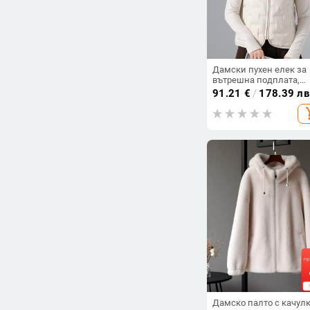
Дамски пухен елек за
вътрешна подплата,
дебел, зимно-есенен
91.21
€
/
178.39 лв
модел 2025, без ръкав
add_s
къс стил
Дамско палто с качул