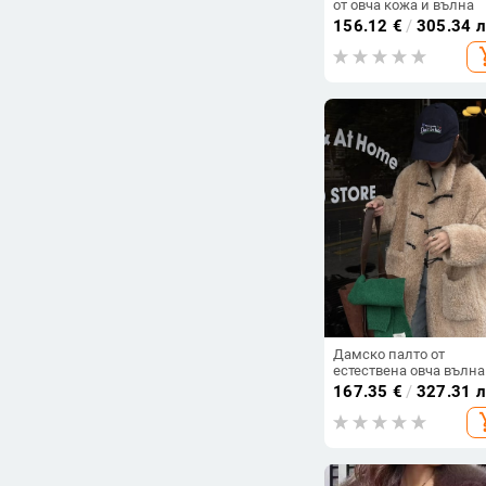
от овча кожа и вълна
156.12
€
/
305.34 
add_s
Дамско палто от
естествена овча вълна
копчета от рог, пухено
167.35
€
/
327.31 
палто, средна дължин
add_s