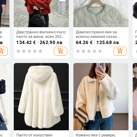
а
Двустранно вълнено късо
Дамско пухено яке за
а
палто за жени, есен 2025,
есенно‑зимния сезон
кашмир 30–50%,
2025, леко, кръгло деколте
лв
134.42
€
/
262.90 лв
64.26
€
/
125.68 лв
полиестер под 30%
и вътрешна подплата, 86–
hopping_cart
add_shopping_cart
add_shopping_cart
90% бял патеши пух,
ма
проследим пух
ъс
Палто от изкуствен
Кожено яке с ревери,