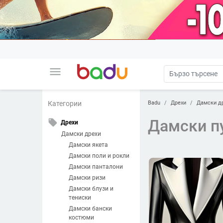
menu
Badu
Дрехи
Дамски д
Категории
Дамски п
local_offer
Дрехи
Дамски дрехи
Дамски якета
Дамски поли и рокли
Дамски панталони
Дамски ризи
Дамски блузи и
тениски
Дамски бански
костюми