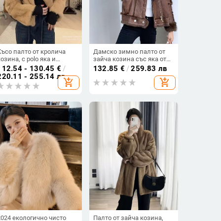
Късо палто от кролича
Дамско зимно палто от
козина, с polo яка и
зайча козина със яка от
козина на яка, дълги
агнешка козина, къс
112.54 - 130.45
€
/
132.85
€
/
259.83 лв
ръкави, за възрастни
модел
220.11 - 255.14 лв
add_shopping_cart
add_shopping_cart
жени
2024 екологично чисто
Палто от зайча козина,