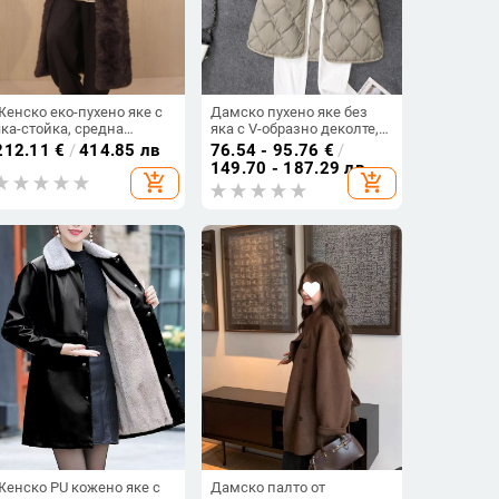
Женско еко-пухено яке с
Дамско пухено яке без
яка-стойка, средна
яка с V-образно деколте,
дължина, полиестер,
Chenille плат, пълнеж: бял
212.11
€
/
414.85 лв
76.54 - 95.76
€
/
дълги ръкави, Зима 2025
гъши пух; съдържание на
149.70 - 187.29 лв
add_shopping_cart
add_shopping_cart
пух 51–55%; дължина
ултра къса ≤40 см; без
ръкави
Женско PU кожено яке с
Дамско палто от