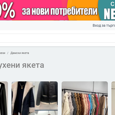
Вход за търг
рехи
Дамски якета
ухени якета