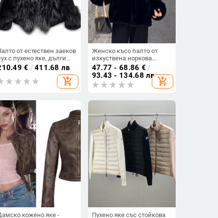
Палто от естествен заеков
Женско късо палто от
пух с пухено яке, дълги
изкуствена норкова
ръкави, дамски зимен
козина за зима, с
210.49
€
/
411.68 лв
47.77 - 68.86
€
/
стил 2024
удебелена екологично
93.43 - 134.68 лв
add_shopping_cart
add_shopping_cart
чиста козина и висока яка
Дамско кожено яке -
Пухено яке със стойкова