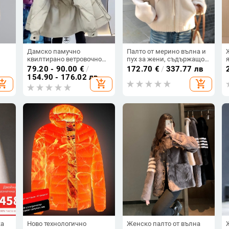
Дамско памучно
Палто от мерино вълна и
квилтирано ветровочно
пух за жени, съдържащо
яке с качулка, средна
над 95% вълна, материя:
79.20 - 90.00
€
/
172.70
€
/
337.77 лв
и,
дължина, тясна талия,
вълна, дълги ръкави
154.90 - 176.02 лв
hopping_cart
add_shopping_cart
add_shopping_cart
градски стил
ка
Ново технологично
Женско палто от вълна