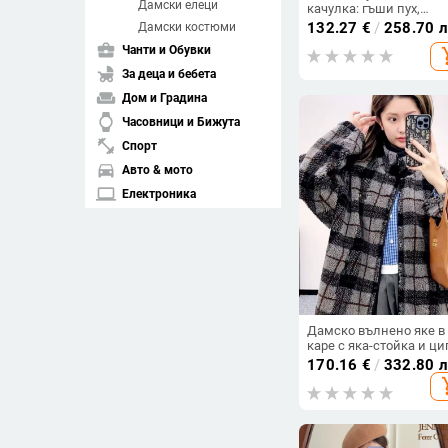
Дамски елеци
качулка: гъши пух,
съдържание 56–60%,
132.27
€
/
258.70 
Дамски костюми
Nylon плат, дебело
business_center
Чанти и Обувки
add_s
изработване, елеганте
градски стил
child_friendly
За деца и бебета
weekend
Дом и Градина
watch
Часовници и Бижута
fitness_center
Спорт
directions_car
Авто & мото
laptop
Електроника
spa
Здраве и красота
pets
Домашни любимци
Изчисти филтрите
Дамско вълнено яке в
каре с яка-стойка и ци
arrow_drop_down
Подредба
есен-зима 2025
170.16
€
/
332.80 
add_s
compare_arrows
Съвпадение
arrow_upward
Възходяща цена