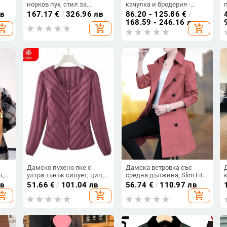
норков пух, стил за
качулка и бродерия -
светски дами, ръкав с
удебелен дълго палто с
лв
167.17
€
/
326.96 лв
86.20 - 125.86
€
/
криле, без яка, 2025 зима
наметало, национален
168.59 - 246.16 лв
hopping_cart
add_shopping_cart
add_shopping_cart
н
стил, полиестер 70-80%
(Пролет 2023)
Дамско пухено яке с
Дамска ветровка със
п,
ултра тънък силует, цип,
средна дължина, Slim Fit,
V-образно деколте, къса
лацпол яка, полиестер
лв
51.66
€
/
101.04 лв
56.74
€
/
110.97 лв
дължина, пълнеж: бял
95%+
hopping_cart
add_shopping_cart
add_shopping_cart
гъши пух 50%