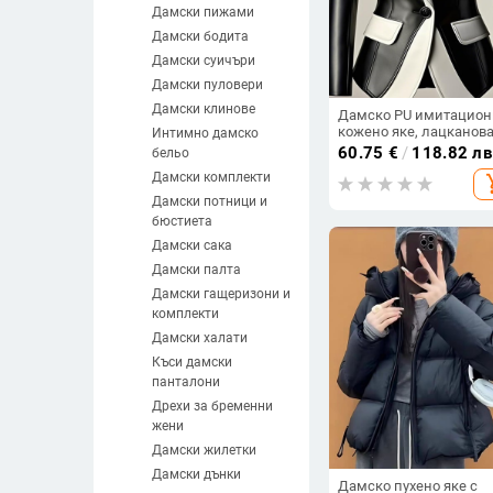
Дамски пижами
Дамски бодита
Дамски суичъри
Дамски пуловери
Дамски клинове
Дамско PU имитацион
кожено яке, лацканов
Интимно дамско
яка, дълги ръкави, едн
60.75
€
/
118.82 лв
бельо
копче отпред,
Дамски комплекти
add_s
полиестерова материя
Дамски потници и
бюстиета
Дамски сака
Дамски палта
Дамски гащеризони и
комплекти
Дамски халати
Къси дамски
панталони
Дрехи за бременни
жени
Дамски жилетки
Дамски дънки
Дамско пухено яке с