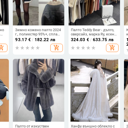
но
Зимно кожено палто 2024
Палто Teddy Bear - дълго,
а
г., полиестер 95%+, сплайс
оверсайз, марка Ry, есен
о
дизайн
2025, вълнена материя с
93.17
€
/
182.22 лв
324.03
€
/
633.75 лв
camel hair 30-50% и Wool
hopping_cart
add_shopping_cart
add_shopping_cart
70-80%
Палто от изкуствен
Ханфу външно облекло с