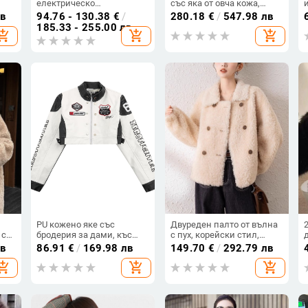
електрическо
със яка от овча кожа,
отоплително яке с
средна дължина, дълги
лв
94.76 - 130.38
€
/
280.18
€
/
547.98 лв
памучна подплата за
ръкави
185.33 - 255.00 лв
hopping_cart
add_shopping_cart
add_shopping_cart
мъже и жени,
интелигентно
отоплително памучно
подплатено облекло,
зареждащо цялото тяло,
отоплителни дрехи,
зимно палто
PU кожено яке със
Двуреден палто от вълна
 с
бродерия за дами, къс
с пух, корейски стил,
модел, стойка яка, цип
дълги ръкави, 95% вълна
лв
86.91
€
/
169.98 лв
149.70
€
/
292.79 лв
а
отпред, дълги ръкави,
hopping_cart
add_shopping_cart
add_shopping_cart
градски мотоциклетен
стил.