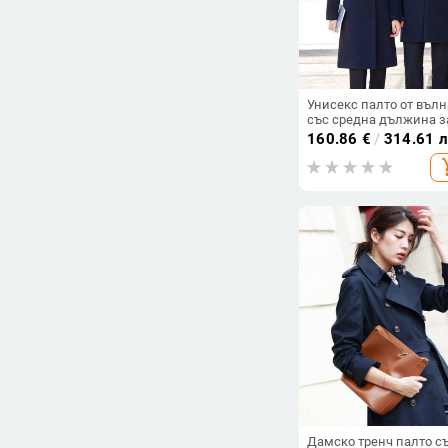
Унисекс палто от вълн
със средна дължина з
хотелски мениджър —
160.86
€
/
314.61 
бизнес облекло, смес
add_s
вълна 50–70% и
полиестер 30–50%, зи
2024
Дамско тренч палто с