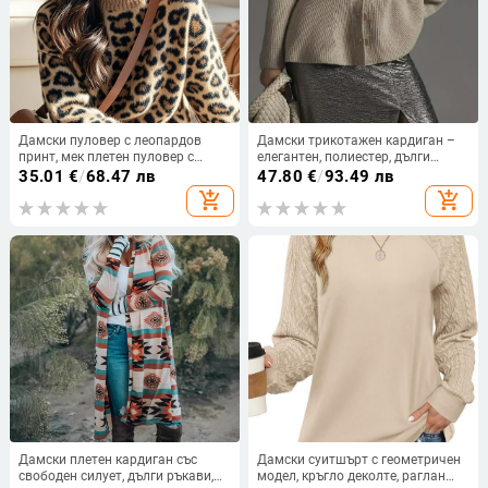
Дамски пуловер с леопардов
Дамски трикотажен кардиган –
принт, мек плетен пуловер с
елегантен, полиестер, дълги
кръгло деколте, есен и зима 2025,
ръкави, средна дължина,
35.01
€
/
68.47 лв
47.80
€
/
93.49 лв
нов пухкав и модерен
свободен силует
add_shopping_cart
add_shopping_cart
универсален топ
Дамски плетен кардиган със
Дамски суитшърт с геометричен
свободен силует, дълги ръкави,
модел, кръгло деколте, раглан