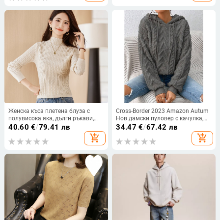
Женска къса плетена блуза с
Cross-Border 2023 Amazon Autum
полувисока яка, дълги ръкави,
Нов дамски пуловер с качулка,
едноцветна, ретро стил за есен и
плюшено кадифе и дълъг ръкав, с
40.60
€
/
79.41 лв
34.47
€
/
67.42 лв
зима
отворени рамене
add_shopping_cart
add_shopping_cart