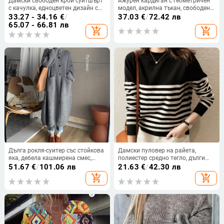
Дамски свободен крой суитшърт
Ажурен кардиган с геометричен
с качулка, едноцветен дизайн с
модел, акрилна тъкан, свободен
малки букви, за есенно-зимния
силует, средна дължина
33.27 - 34.16
€
/
37.03
€
/
72.42 лв
сезон
65.07 - 66.81 лв
add_shopping_cart
add_shopping_cart
Дълга рокля-суитер със стойкова
Дамски пуловер на райета,
яка, дебела кашмирена смес,
полиестер средно тегло, дълги
свободна кройка, дължина 80–
ръкави, кръгло деколте, есенен
51.67
€
/
101.06 лв
21.63
€
/
42.30 лв
100 см
пуловер
add_shopping_cart
add_shopping_cart