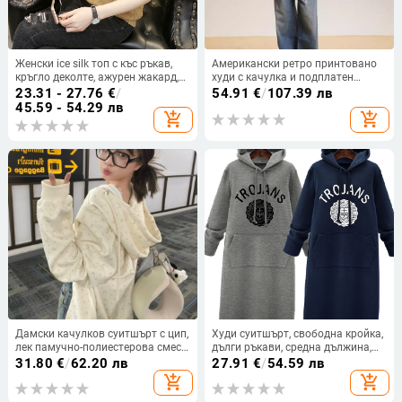
Женски ice silk топ с къс ръкав,
Американски ретро принтовано
кръгло деколте, ажурен жакард,
худи с качулка и подплатен
свободен силует
флийс, свободна кройка, зимен
23.31 - 27.76
€
/
54.91
€
/
107.39 лв
стил, 2025
45.59 - 54.29 лв
add_shopping_cart
add_shopping_cart
Дамски качулков суитшърт с цип,
Худи суитшърт, свободна кройка,
лек памучно-полиестерова смес,
дълги ръкави, средна дължина,
стилен ежедневен кардиган с
полиестер
31.80
€
/
62.20 лв
27.91
€
/
54.59 лв
шарка панделка
add_shopping_cart
add_shopping_cart