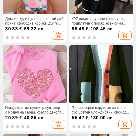
Дамски худи пуловер със тай-дай
Y9Z дамски пуловер с качулка,
принт, свободна кройка, дълги
подплатен с полар, есен-зима
ръкави, качулка, плетена
2023, урбан стил, свободен
30.33
€
/
59.32 лв
55.45
€
/
108.45 лв
материя
силует
add_shopping_cart
add_shopping_cart
Harajuku стил пуловер суитшърт
Полиестерен кардиган за жени
с модел на сърца, кръгло деколте,
със цветен блок-дизайн, свободен
дълги ръкави, 95% полиестер
крой, дълги ръкави, средна
20.89
€
/
40.86 лв
66.47
€
/
130.00 лв
дължина 65–80 cm
add_shopping_cart
add_shopping_cart