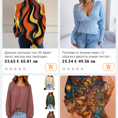
Дамски суитшърт със 3D ефект
Пуловер от вълнен микс с V-
печат, висока яка, свободен
образно деколте, ръкав тип бат
силует, дълги ръкави
(бат ръкав), еднотонен, полиестер
33.65
€
/
65.81 лв
25.34
€
/
49.56 лв
50–70% и акрил под 30%,
add_shopping_cart
add_shopping_cart
дължина 40–50 см