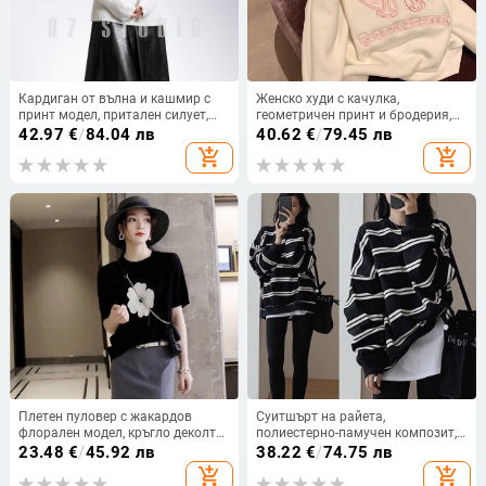
Кардиган от вълна и кашмир с
Женско худи с качулка,
принт модел, притален силует,
геометричен принт и бродерия,
дълъг ръкав, кръгло деколте, есен
памук-полиестер смес, свободна
42.97
€
/
84.04 лв
40.62
€
/
79.45 лв
2025
кройка, дълги ръкави
add_shopping_cart
add_shopping_cart
Плетен пуловер с жакардов
Суитшърт на райета,
флорален модел, кръгло деколте,
полиестерно-памучен композит,
дълги ръкави, свободна кройка,
дълги ръкави, кръгла яка,
23.48
€
/
45.92 лв
38.22
€
/
74.75 лв
полиестерна тъкан
свободна кройка
add_shopping_cart
add_shopping_cart