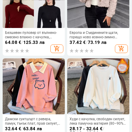
Безшевен пуловер от вълнено-
Европа и Съединените щати,
смесено влакно с качулка,
горещо ново есенно-зимно
полувисока яка, тесен силует,
двустранно плюшено ежедневно
64.08
€
/
125.33 лв
37.42
€
/
73.19 лв
дълги ръкави
жилетко с копчета ~ AliExpress
add_shopping_cart
add_shopping_cart
independent
Дамски суитшърт с ревера,
Худи с качулка, свободен силует,
памук, тънък плат, прав силует,
лека памучна материя (80–90%
дълги ръкави
памук), кръгло деколте, дълги
32.64
€
/
63.84 лв
28.17 - 32.64
€
/