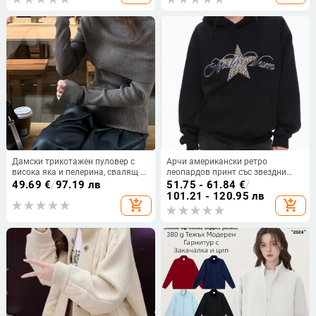
Дамски трикотажен пуловер с
Арчи американски ретро
висока яка и пелерина, свалящ се
леопардов принт със звездни
шал, комплектот от две части
мотиви, поларена подплата,
49.69
€
/
97.19 лв
51.75 - 61.84
€
/
качулков пуловер-суитшърт с
101.21 - 120.95 лв
add_shopping_cart
add_shopping_cart
свободна кройка, дълги ръкави