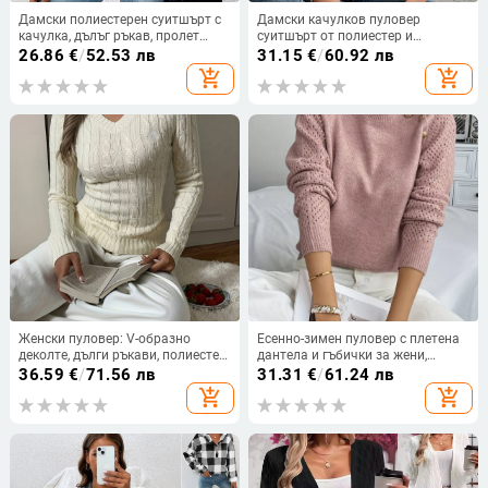
Дамски полиестерен суитшърт с
Дамски качулков пуловер
качулка, дълъг ръкав, пролет
суитшърт от полиестер и
2025, градски стил
спандекс, с дълги ръкави, тесен
26.86
€
/
52.53 лв
31.15
€
/
60.92 лв
силует
add_shopping_cart
add_shopping_cart
Женски пуловер: V-образно
Есенно-зимен пуловер с плетена
деколте, дълги ръкави, полиестер,
дантела и гъбички за жени,
едноцветен
трансграничен износ, елегантен
36.59
€
/
71.56 лв
31.31
€
/
61.24 лв
чист цвят, пуловер с дълъг ръкав
add_shopping_cart
add_shopping_cart