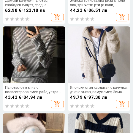
Дамски качулен пуловер,
Женска трикотажна риза с поло
свободен силует, средна
яка, три четвърти ръкави,
дължина, дебело флисово
принцес ръкави, прав силует,
62.98
€
/
123.18 лв
44.23
€
/
86.51 лв
подплата и бродерия
обикновен стил (50–65 см),
add_shopping_cart
add_shopping_cart
основен плат: спандекс >95%
Пуловер от вълна с
Японски стил кардиган с качулка,
полиестерова смес, райе, ултра
дълъг ръкав, памук-смес, Зима
тънък, свободен силует
2024, Редовна версия
43.43
€
/
84.94 лв
49.79
€
/
97.38 лв
add_shopping_cart
add_shopping_cart