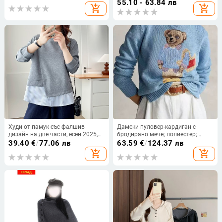
ръкави, за жените, есенно-зимно
55.10 - 63.84 лв
add_shopping_cart
add_shopping_cart
2025
Худи от памук със фалшив
Дамски пуловер-кардиган с
дизайн на две части, есен 2025,
бродирано мече; полиестер;
модел със цветово съчетаване,
средна дебелина; кръгло деколте;
39.40
€
/
77.06 лв
63.59
€
/
124.37 лв
кръгло деколте
дълги ръкави; свободна кройка
add_shopping_cart
add_shopping_cart