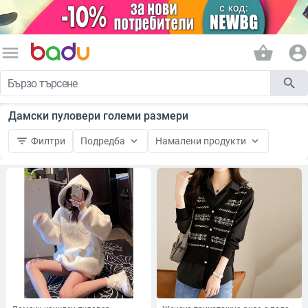
menu
shopping_basket
account_circle
search
Дамски пуловери големи размери
filter_list
keyboard_arrow_down
keyboard_arrow_down
Филтри
Подредба
Намалени продукти