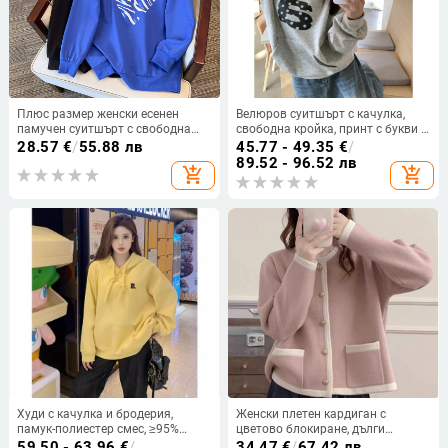
Плюс размер женски есенен
Велюров суитшърт с качулка,
памучен суитшърт с свободна
свободна кройка, принт с букви и
кройка, кръгло деколте, дълги
точки, дълги ръкави, ежедневен
28.57
€
/
55.88 лв
45.77 - 49.35
€
/
ръкави, тънък плат, размер L,
топ за жени
89.52 - 96.52 лв
add_shopping_cart
add_shopping_cart
елегантен градски стил.
Худи с качулка и бродерия,
Женски плетен кардиган с
памук-полиестер смес, ≥95%
цветово блокиране, дълги
полиестер, средна дължина 65–
ръкави, кръгло деколте, свободен
59.50 - 63.96
€
/
34.47
€
/
67.42 лв