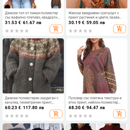
Дамски топ от памук-полиестер
Женски ежедневен суитшърт с
със вафелно плетиво, квадратно
принт растения и цветя, права
деколте, дълги ръкави, свободна
кройка, средна дължина, кръгло
31.53
€
/
61.67 лв
30.19
€
/
59.05 лв
кройка
деколте, дълги реглан ръкави,
add_shopping_cart
add_shopping_cart
полиестер-спандекс смес
Дамски полиестерен кардиган с
Пуловер със плетена текстура и
качулка, геометричен принт,
етно принт, нейлон-полиестер
дълги ръкави, средна дължина,
смес, кръгло деколте, дълги
60.23
€
/
117.80 лв
48.30
€
/
94.47 лв
елегантен стил, свободна кройка
ръкави
add_shopping_cart
add_shopping_cart