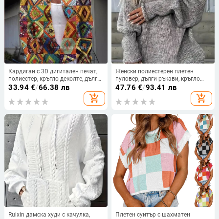
Кардиган с 3D дигитален печат,
Женски полиестерен плетен
полиестер, кръгло деколте, дълги
пуловер, дълги ръкави, кръгло
ръкави, небрежен стил (Есен
деколте, падащи рамене, състав
33.94
€
/
66.38 лв
47.76
€
/
93.41 лв
2024)
95%+
add_shopping_cart
add_shopping_cart
Ruixin дамска худи с качулка,
Плетен суитър с шахматен