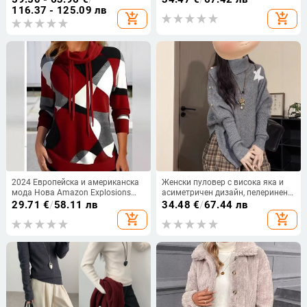
80 см
силует, есенно-зимно корейски
116.37 - 125.09 лв
add_shopping_cart
add_shopping_cart
стил, копчета по ред.
2024 Европейска и американска
Женски пуловер с висока яка и
мода Нова Amazon Explosions
асиметричен дизайн, пелеринено
Трансграничен щамповъчен
плетено горнище, есен-зима,
29.71
€
/
58.11 лв
34.48
€
/
67.44 лв
суитшърт с висока яка
корейски стил, свободен силует
add_shopping_cart
add_shopping_cart