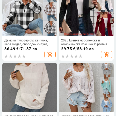
Дамски пуловер със качулка,
2025 Есенна европейска и
каре модел, свободен силует,
американска външна търговия
дълги ръкави
Amazon Aliexpress Независима
36.49
€
/
71.37 лв
29.75
€
/
58.19 лв
станция Доставка Кухи плътен
add_shopping_cart
add_shopping_cart
цвят Елегантен плетен кардиган