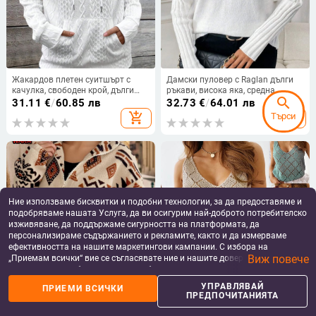
Жакардов плетен суитшърт с
Дамски пуловер с Raglan дълги
качулка, свободен крой, дълги
ръкави, висока яка, средна
search
ръкави, поло яка, полиестер-
дебелина, свободна кройка
31.11
€
/
60.85 лв
32.73
€
/
64.01 лв
еластанова смес
add_shopping_cart
add_shopping_cart
Търси
Ние използваме бисквитки и подобни технологии, за да предоставяме и
подобряваме нашата Услуга, да ви осигурим най-доброто потребителско
изживяване, да поддържаме сигурността на платформата, да
персонализираме съдържанието и рекламите, както и да измерваме
ефективността на нашите маркетингови кампании. С избора на
Виж повече
„Приемам всички“ вие се съгласявате ние и нашите доверени партньори
да съхраняваме бисквитки и подобни технологии на вашето устройство
за рекламни и аналитични цели. Можете по всяко време да управлявате
Женски флийс суитшър с
Женски плетен потник с V-
УПРАВЛЯВАЙ
ПРИЕМИ ВСИЧКИ
своите предпочитания, като натиснете „Управлявай предпочитанията“.
ПРЕДПОЧИТАНИЯТА
геометричен принт, дебела
образно деколте, без ръкави,
За повече информация, моля, вижте нашата
Политика за защита на
полиестерова материя, свободна
памучно-базирана смес, ажурен
26.14
€
/
51.13 лв
26.65
€
/
52.12 лв
данните
.