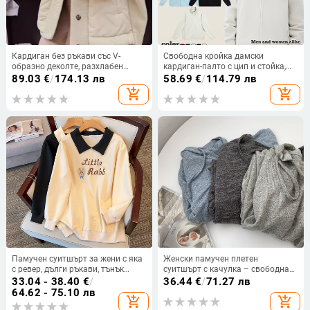
Кардиган без ръкави със V-
Свободна кройка дамски
образно деколте, разхлабен
кардиган-палто с цип и стойка,
силует, patchwork бродерия,
дълги ръкави; смес от
89.03
€
/
174.13 лв
58.69
€
/
114.79 лв
Chenille плат и овча вълна,
композитен памук и полиестер
add_shopping_cart
add_shopping_cart
средна дебелина
(50–70% памук, 30–50%
полиестер); есен 2024, ежедневен
дамски стил.
Памучен суитшърт за жени с яка
Женски памучен плетен
с ревер, дълги ръкави, тънък
суитшърт с качулка – свободна
материал, есен 2023, прав силует
кройка, дълги ръкави, средна
33.04 - 38.40
€
/
36.44
€
/
71.27 лв
дължина
64.62 - 75.10 лв
add_shopping_cart
add_shopping_cart