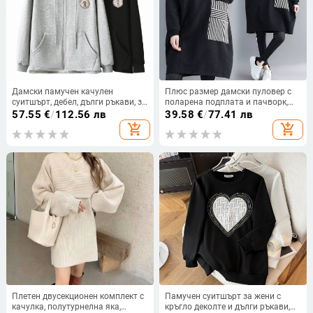
Дамски памучен качулен
Плюс размер дамски пуловер с
суитшърт, дебел, дълги ръкави, за
поларена подплата и пачворк,
възрастни жени
японски стил, есен-зима
57.55
€
/
112.56 лв
39.58
€
/
77.41 лв
add_shopping_cart
add_shopping_cart
Плетен двусекционен комплект с
Памучен суитшърт за жени с
качулка, полутурнелна яка,
кръгло деколте и дълги ръкави,