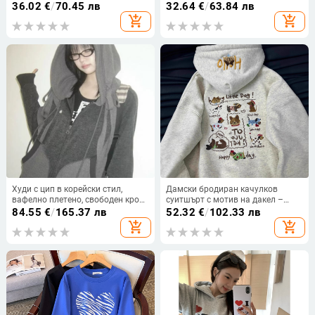
лампени ръкави, акрилно-
пролет 2024
36.02
€
/
70.45 лв
32.64
€
/
63.84 лв
еластанова смес
add_shopping_cart
add_shopping_cart
Худи с цип в корейски стил,
Дамски бродиран качулков
вафелно плетено, свободен крой,
суитшърт с мотив на дакел –
раглан ръкав, полиестерова
есен-зима, вътрешно флисиран,
84.55
€
/
165.37 лв
52.32
€
/
102.33 лв
материя
дебел, свободен силует, памук-
add_shopping_cart
add_shopping_cart
еластанова смес