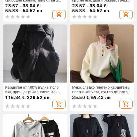
свободна кройка, памук, тънък
кръгла яка, дълги ръкави, тънък
материал, кръгла яка, дълги
памук (80–90% памук), есен 2024
28.57 - 33.04
€
/
28.57 - 33.04
€
/
ръкави, средна дължина
55.88 - 64.62 лв
55.88 - 64.62 лв
add_shopping_cart
add_shopping_cart
Кардиган от 100% вълна, поло
Меко, сладко плетено кардиган с
яка, принцес ръкав, елегантен
цветни копчета, кръгло деколте,
офис стил, пролет 2025
дебел вълнен микс, корейски
116.84
€
/
228.52 лв
35.50
€
/
69.43 лв
стил, есен-зима 2025
add_shopping_cart
add_shopping_cart