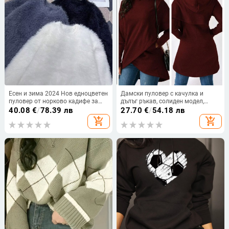
Есен и зима 2024 Нов едноцветен
Дамски пуловер с качулка и
пуловер от норково кадифе за
дълъг ръкав, солиден модел,
мъже и жени с кръгло деколте в
памук-полиестер смес, уличен
40.08
€
/
78.39 лв
27.70
€
/
54.18 лв
японски стил, удебелен, с дълъг
хипстър стил, детайли на
add_shopping_cart
add_shopping_cart
ръкав, топъл плетен пуловер
колажно шиене