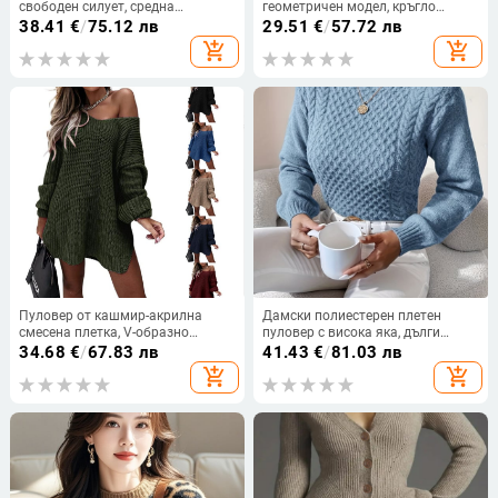
свободен силует, средна
геометричен модел, кръгло
дължина, полиестер, стил casual
деколте, ръкав 3/4, свободен
38.41
€
/
75.12 лв
29.51
€
/
57.72 лв
японско-корейски стил
силует
add_shopping_cart
add_shopping_cart
Пуловер от кашмир-акрилна
Дамски полиестерен плетен
смесена плетка, V-образно
пуловер с висока яка, дълги
деколте, свободен силует, дълги
ръкави, средна дебелина
34.68
€
/
67.83 лв
41.43
€
/
81.03 лв
ръкави, Есен 2024
add_shopping_cart
add_shopping_cart