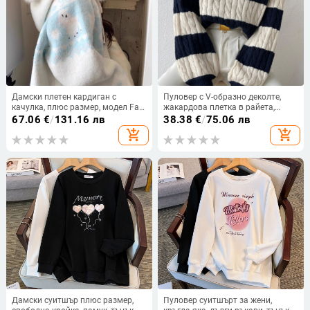
Дамски плетен кардиган с
Пуловер с V-образно деколте,
качулка, плюс размер, модел Fair
жакардова плетка в райета,
Isle, свободен силует
свободна кройка
67.06
€
/
131.16 лв
38.38
€
/
75.06 лв
add_shopping_cart
add_shopping_cart
Дамски суитшър плюс размер,
Пуловер суитшърт за жени,