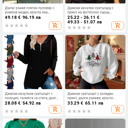
Дълъг ръкав плетен пуловер с
Дамски качулен суитшърд с
ромбов модел, кръгла яка,
принт на футболно сърце,
отпуснати рамене, полиестерна
полиестер, дълъг ръкав, свободна
49.18
€
/
96.19 лв
25.22 - 26.11
€
/
тъкан, стандартна кройка
кройка
49.33 - 51.07 лв
add_shopping_cart
add_shopping_cart
Дамски качулков суитшърт с
Дамски суитшърт с коледен
полуцип, талията се стяга, дълги
принт, дълги ръкави, кръгло
ръкави, памук-полиестер смес
деколте, есен 2024, полиестер
28.08
€
/
54.92 лв
33.29
€
/
65.11 лв
70–80% в основната тъкан,
add_shopping_cart
add_shopping_cart
роман памук, стил японско/
корейско ежедневие