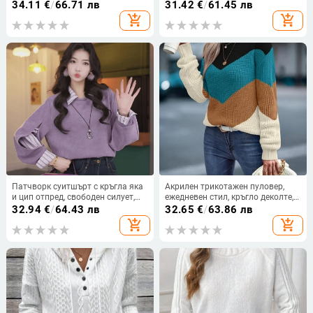
без яка, дълъг модел 80–100 cm,
ръкави, вълнена смес
34.11
€
/
66.71 лв
31.42
€
/
61.45 лв
полиестер 95%+
add_shopping_cart
add_shopping_cart
Патчворк суитшърт с кръгла яка
Акрилен трикотажен пуловер,
и цип отпред, свободен силует,
ежедневен стил, кръгло деколте,
полиестер 95%+
дълги ръкави, редовна кройка
32.94
€
/
64.43 лв
32.65
€
/
63.86 лв
add_shopping_cart
add_shopping_cart