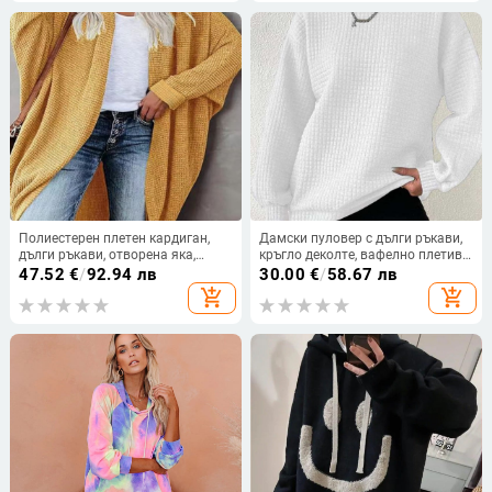
Полиестерен плетен кардиган,
Дамски пуловер с дълги ръкави,
дълги ръкави, отворена яка,
кръгло деколте, вафелно плетиво,
свободен силует, дължина 80–
полиестер (70-80% полиестер)
47.52
€
/
92.94 лв
30.00
€
/
58.67 лв
100 см
add_shopping_cart
add_shopping_cart