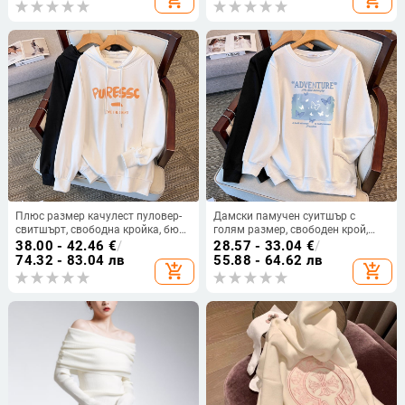
add_shopping_cart
add_shopping_cart
Плюс размер качулест пуловер-
Дамски памучен суитшър с
свитшърт, свободна кройка, бюст
голям размер, свободен крой,
150/170 см, модел 6671
есенно-зимна, кръгло деколте,
38.00 - 42.46
€
/
28.57 - 33.04
€
/
дълги ръкави, средна дължина,
74.32 - 83.04 лв
55.88 - 64.62 лв
add_shopping_cart
add_shopping_cart
бюст 150/160 см, размер L