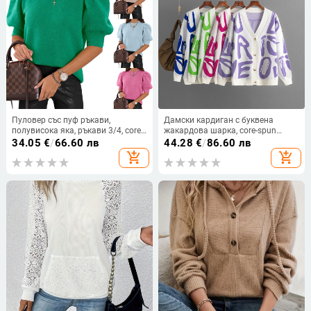
Пуловер със пуф ръкави,
Дамски кардиган с буквена
полувисока яка, ръкави 3/4, core-
жакардова шарка, core-spun
spun прежда, полиестер-памук
прежда, вискоза, V-образно
34.05
€
/
66.60 лв
44.28
€
/
86.60 лв
смес
деколте, дълги ръкави
add_shopping_cart
add_shopping_cart