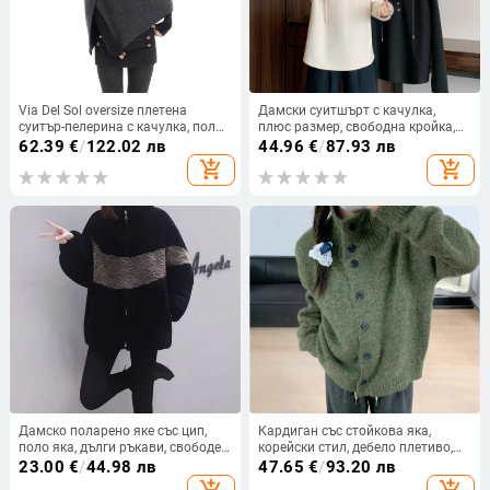
Via Del Sol oversize плетена
Дамски суитшърт с качулка,
суитър-пелерина с качулка, поло
плюс размер, свободна кройка,
яка, бат ръкави, 100% овча вълна
дълги ръкави, есен 2025
62.39
€
/
122.02 лв
44.96
€
/
87.93 лв
add_shopping_cart
add_shopping_cart
Дамско поларено яке със цип,
Кардиган със стойкова яка,
поло яка, дълги ръкави, свободен
корейски стил, дебело плетиво,
силует; полиестер-еластанова
дълги ръкави, полиестерна тъкан
23.00
€
/
44.98 лв
47.65
€
/
93.20 лв
смес.