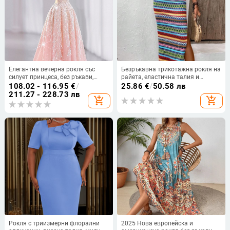
Елегантна вечерна рокля със
Безръкавна трикотажна рокля на
силует принцеса, без ръкави,
райета, еластична талия и
дълга пола, талия средна,
квадратно деколте, дълга рокля
108.02 - 116.95
€
/
25.86
€
/
50.58 лв
полиестер
211.27 - 228.73 лв
add_shopping_cart
add_shopping_cart
Рокля с триизмерни флорални
2025 Нова европейска и