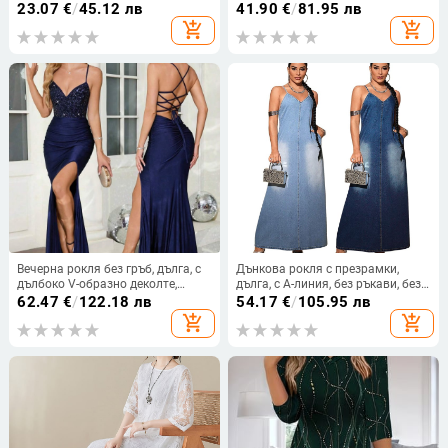
подплата за непрозрачност,
големи размери, с прилепнала
23.07
€
/
45.12 лв
41.90
€
/
81.95 лв
уникална пола с лалеобразен
кройка, елегантна и екстра голям
add_shopping_cart
add_shopping_cart
силует
размер
Вечерна рокля без гръб, дълга, с
Дънкова рокля с презрамки,
дълбоко V-образно деколте,
дълга, с А-линия, без ръкави, без
висока талия, без ръкави,
яка; смес памук и спандекс (50-
62.47
€
/
122.18 лв
54.17
€
/
105.95 лв
полиестерна колажна материя
70% памук, 30-50% спандекс)
add_shopping_cart
add_shopping_cart