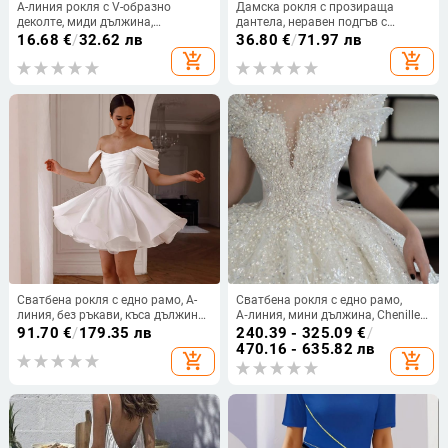
А-линия рокля с V-образно
Дамска рокля с прозираща
деколте, миди дължина,
дантела, неравен подгъв с
флорална шарка, полиестер
страничен разрез, без ръкави,
16.68
€
/
32.62 лв
36.80
€
/
71.97 лв
полиестер с еластан
add_shopping_cart
add_shopping_cart
Сватбена рокля с едно рамо, А-
Сватбена рокля с едно рамо,
линия, без ръкави, къса дължина,
А‑линия, мини дължина, Chenille
полиестер 50-70%
плат с еластан, пролет 2024
91.70
€
/
179.35 лв
240.39 - 325.09
€
/
470.16 - 635.82 лв
add_shopping_cart
add_shopping_cart