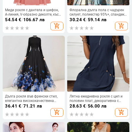
Миди рокля с дантела и шифон,
Флорална дълга пола с чадърен
А-линия, V-образно деколте, къси
силует, полиестер 95%+, спандекс
Raglan ръкави, полиестер и
≤30%, микроотскок на
54.54
€
/
106.67 лв
30.24
€
/
59.14 лв
спандекс
еластичността, пролет 2025
add_shopping_cart
add_shopping_cart
Дълга рокля във френски стил,
Лятна ежедневна рокля с цип и
елегантна висококачествена
половин плат, декоративна с
мрежеста рокля с флорални
двоен джоб и къс ръкав
36.41
€
/
71.21 лв
28.63
€
/
56.00 лв
мотиви, голяма рокля с А-силует,
add_shopping_cart
add_shopping_cart
дълга рокля до средата на
крачола, стегната талия и
марлена рокля за танци