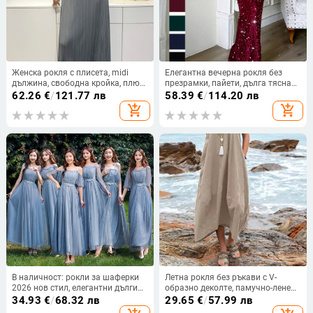
Женска рокля с плисета, midi
Елегантна вечерна рокля без
дължина, свободна кройка, плюс
презрамки, пайети, дълга тясна
размер, летен стил
кройка, полиестер
62.26
€
/
121.77 лв
58.39
€
/
114.20 лв
add_shopping_cart
add_shopping_cart
В наличност: рокли за шаферки
Летна рокля без ръкави с V-
2026 нов стил, елегантни дълги
образно деколте, памучно-ленена
рокли за тържества, випуск и
материя, дълга рокля, свободна
34.93
€
/
68.32 лв
29.65
€
/
57.99 лв
хорови изпълнения
талия