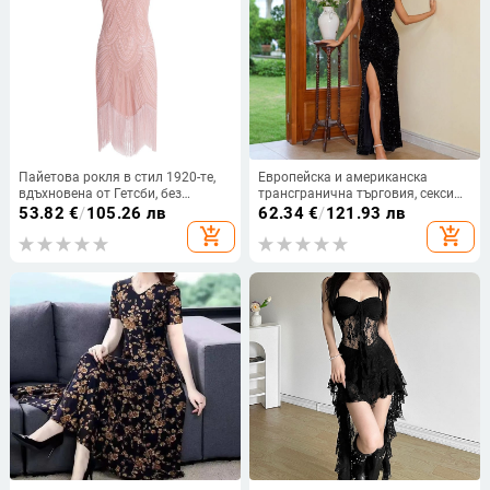
Пайетова рокля в стил 1920-те,
Европейска и американска
вдъхновена от Гетсби, без
трансгранична търговия, секси
ръкави, дълбоко V-образно
рокля с висок цепка и пайети,
53.82
€
/
105.26 лв
62.34
€
/
121.93 лв
деколте, талия средна, пола
камуфлажна рокля без
add_shopping_cart
add_shopping_cart
миди, полиестер
презрамки, модна вечерна рокля,
елегантна