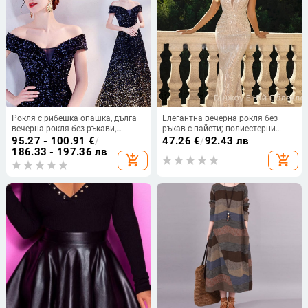
Рокля с рибешка опашка, дълга
Елегантна вечерна рокля без
вечерна рокля без ръкави,
ръкав с пайети; полиестерни
висока талия и А-образен силует,
влакна; спандекс до 30%;
95.27 - 100.91
€
/
47.26
€
/
92.43 лв
полиестерен плат (30–50%
дълбоко V-образно деколте.
186.33 - 197.36 лв
add_shopping_cart
add_shopping_cart
полиестер).