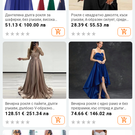
Дантелена дълга рокля за
Рокля с квадратно деколте, къси
шаферки, без ръкави, висока
ръкави, А-образен силует, средна
талия, дълга вечерна рокля;
дължина
51.13
€
/
100.00 лв
28.39
€
/
55.53 лв
основна тъкан 90–95%
add_shopping_cart
add_shopping_cart
полиестерна дантела
Вечерна рокля с пайети, дълги
Вечерна рокля с едно рамо и без
ръкави, дълбоко V-образно
презрамки, къс отпред и дълъг
деколте, висока талия, дълга
отзад, елегантна рокля за бал,
128.51
€
/
251.34 лв
74.66
€
/
146.02 лв
пола
2025
add_shopping_cart
add_shopping_cart