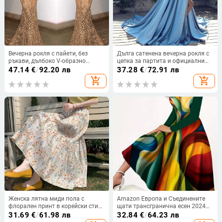
Вечерна рокля с пайети, без
Дълга сатенена вечерна рокля с
ръкави, дълбоко V-образно
цепка за партита и официални
деколте, силует русалка,
събития
47.14
€
/
92.20 лв
37.28
€
/
72.91 лв
полиестерна тъкан
add_shopping_cart
add_shopping_cart
Женска лятна миди пола с
Amazon Европа и Съединените
флорален принт в корейски стил,
щати трансгранична есен 2024
А‑линия, форма на чадър,
рокля с дълъг ръкав с дъгова
31.69
€
/
61.98 лв
32.84
€
/
64.23 лв
стройна дълга пола, лято 2026
талия, контрастен цвят, дълга