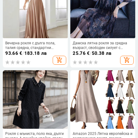
Вечерна рокля с дълга пола,
Дамска лятна рокля за средна
талия средна, стандартни
възраст, свободен силует с
ръкави, У‑образна яка
покриване на корема, плюс
93.66
€
/
183.18 лв
25.76
€
/
50.38 лв
размер, средна дължина, шифон
add_shopping_cart
add_shopping_cart
с принт
Рокля с мъниста, поло яка, дълги
Amazon 2025 Лятна европейска и