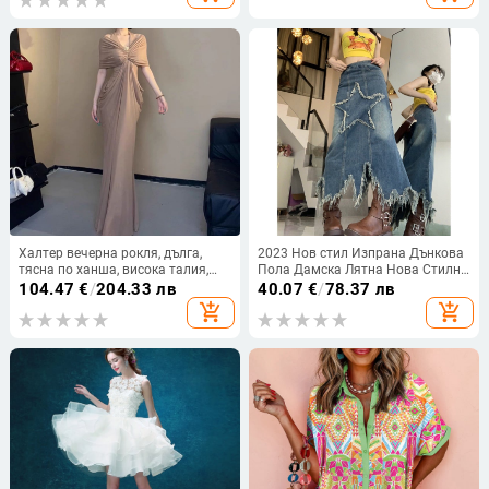
Халтер вечерна рокля, дълга,
2023 Нов стил Изпрана Дънкова
тясна по ханша, висока талия,
Пола Дамска Лятна Нова Стилна
къси ръкави, полиестер
Петлъчева Звезда Кръпка Ниска
104.47
€
/
204.33 лв
40.07
€
/
78.37 лв
Талия Пола Средна Дължина
add_shopping_cart
add_shopping_cart
Spice Girl