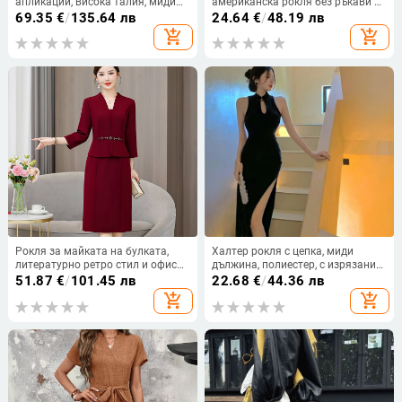
апликации, висока талия, миди
американска рокля без ръкави с
дължина, полиестер-спандекс
кръгло деколте и трансграничен
69.35
€
/
135.64 лв
24.64
€
/
48.19 лв
плат, асиметрично деколте
щампован щампован празничен
add_shopping_cart
add_shopping_cart
щампован ...
Рокля за майката на булката,
Халтер рокля с цепка, миди
литературно ретро стил и офис
дължина, полиестер, с изрязани
стил, миди дължина, есен 2024,
детайли, висока талия
51.87
€
/
101.45 лв
22.68
€
/
44.36 лв
полиестерова смес (Есен 2024;
add_shopping_cart
add_shopping_cart
полиестерова смес; съдържание
на други влакна под 30%;
основен плат 2: полиестер; миди
дължина)