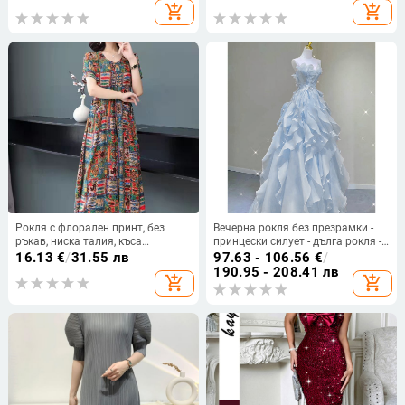
стройна
качулка, щампован с букви и
add_shopping_cart
add_shopping_cart
цепка
Рокля с флорален принт, без
Вечерна рокля без презрамки -
ръкав, ниска талия, къса
принцески силует - дълга рокля -
дължина, смес памук-полиестер
средна талия - полиестър
16.13
€
/
31.55 лв
97.63 - 106.56
€
/
190.95 - 208.41 лв
add_shopping_cart
add_shopping_cart