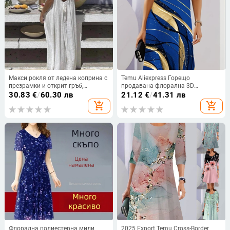
Макси рокля от ледена коприна с
Temu Aliexpress Горещо
презрамки и открит гръб,
продавана флорална 3D
плисирана
дигитален печат модна
30.83
€
/
60.30 лв
21.12
€
/
41.31 лв
ежедневна широка дамска рокля
add_shopping_cart
add_shopping_cart
с кръгло деколте
Флорална полиестерна миди
2025 Export Temu Cross-Border