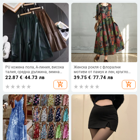
PU кожена пола, А-линия, висока
Женска рокля с флорални
талия, средна дължина, зимна
мотиви от памук и лен, кръгло
2024
деколте, свободна кройка, ретро
22.87
€
/
44.73 лв
39.75
€
/
77.74 лв
стил, A-линия, дълги ръкави,
add_shopping_cart
add_shopping_cart
средна дължина, пролет 2025