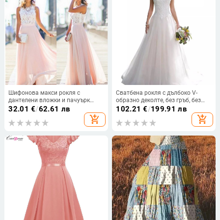
Шифонова макси рокля с
Сватбена рокля с дълбоко V-
дантелени вложки и пачуърк
образно деколте, без гръб, без
детайл, А-образна силуета,
ръкави, силует принцеси
32.01
€
/
62.61 лв
102.21
€
/
199.91 лв
кръгло деколте, висока талия
add_shopping_cart
add_shopping_cart