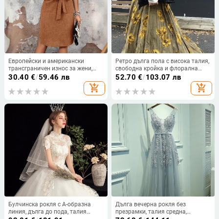
Европейски и американски
Ретро дълга пола с висока талия,
трансграничен износ за жени,
свободна кройка и флорална
модно работно облекло, V-
шарка, стилна през есента.
30.40
€
/
59.46 лв
52.70
€
/
103.07 лв
образно деколте, чист цвят, къс
add_shopping_cart
add_shopping_cart
ръкав, панделка и колан,
дължина до коляното
Булчинска рокля с А-образна
Дълга вечерна рокля без
линия, дълга до пода, талия
презрамки, талия средна,