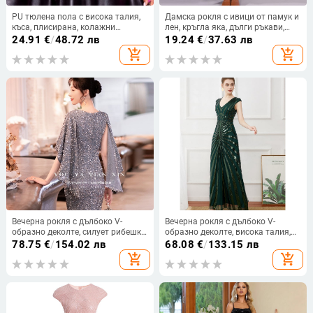
PU тюлена пола с висока талия,
Дамска рокля с ивици от памук и
къса, плисирана, колажни
лен, кръгла яка, дълги ръкави,
детайли
междинна дължина
24.91
€
/
48.72 лв
19.24
€
/
37.63 лв
add_shopping_cart
add_shopping_cart
Вечерна рокля с дълбоко V-
Вечерна рокля с дълбоко V-
образно деколте, силует рибешка
образно деколте, висока талия,
опашка, без ръкави, дълга пола,
дълга до пода, полиестер и
78.75
€
/
154.02 лв
68.08
€
/
133.15 лв
полиестър 80-90%
спандекс
add_shopping_cart
add_shopping_cart