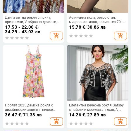
Дълга лятна рокля с принт,
A-линейна пола, ретро стил,
презрамки, V-образно деколте, А-
микроеластична, полиестер 70–
линия, без ръкав, талия средна;
80%, лято 2025
17.53 - 22.00
€
/
15.78
€
/
30.86 лв
материя памук-смес и полиестер
34.29 - 43.03 лв
add_shopping_cart
add_shopping_cart
Пролет 2025 дамска рокля с
Елегантна вечерна рокля Gatsby
дизайнерски акценти, нишов
с пайети и мрежеста тъкан, A-
стил, универсална и с тънък
образен силует, без ръкави,
36.47
€
/
71.33 лв
14.26
€
/
27.89 лв
силует
дълбок V, пришити мъниста;
add_shopping_cart
add_shopping_cart
полиестер 50-70% и PVC 30-50%.