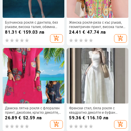
Булчинска рокля с дантела, без
Женска рокля-риза с къс ръкав,
ръкави, висока талия, обемна
геометричен принт, висока талия,
пола в стил Pettiskirt,
А‑образна пола, лапел яка,
81.31
€
/
159.03 лв
24.41
€
/
47.74 лв
полиестерова материя
полиестер
add_shopping_cart
add_shopping_cart
Дамска лятна рокля с флорален
Френски стил, бяла рокля с
принт, джобове, кръгло деколте,
квадратно деколте и буфан
дълга свободна кройка, етно
ръкави, за лятото, елегантна и
26.89
€
/
52.59 лв
59.36
€
/
116.10 лв
стил, полиестерова материя с
уникална с подчертана талия
add_shopping_cart
add_shopping_cart
имитация на памук