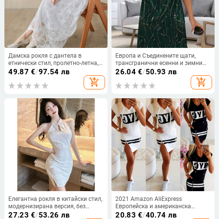
Дамска рокля с дантела в
Европа и Съединените щати,
етнически стил, пролетно-летна,
трансгранични есенни и зимни
широка винтидж рокля, дълга
нови независими станции на
49.87
€
/
97.54 лв
26.04
€
/
50.93 лв
рокля за морска почивка, с А-
Amazon, модни темпераментни
add_shopping_cart
add_shopping_cart
силует и фея
рокли с V-образно деколте и
ръкави, дамско облекло
Елегантна рокля в китайски стил,
2021 Amazon AliExpress
модернизирана версия, без
Европейска и американска
ръкави, открити рамене, къса и
дамска модна рокля с къс ръкав,
27.23
€
/
53.26 лв
20.83
€
/
40.74 лв