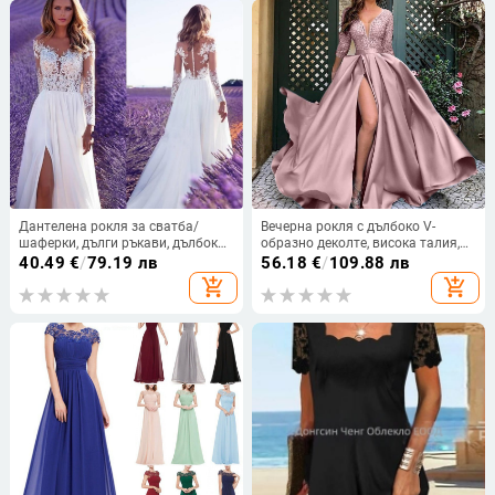
Дантелена рокля за сватба/
Вечерна рокля с дълбоко V-
шаферки, дълги ръкави, дълбоко
образно деколте, висока талия,
V‑образно деколте, цепка, малък
дълги ръкави, малък шлейф,
40.49
€
/
79.19 лв
56.18
€
/
109.88 лв
шлейф, 95% полиестер
дълга пола
add_shopping_cart
add_shopping_cart