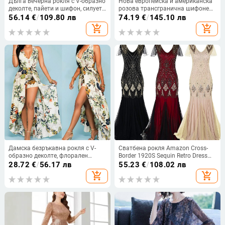
Дълга вечерна рокля с V-образно
Нова европейска и американска
деколте, пайети и шифон, силует
розова трансгранична шифонена
А-образен, висока талия
рокля с V-образно деколте, дълга
56.14
€
/
109.80 лв
74.19
€
/
145.10 лв
вечерна рокля с кадифена яка
add_shopping_cart
add_shopping_cart
Дамска безръкавна рокля с V-
Сватбена рокля Amazon Cross-
образно деколте, флорален
Border 1920S Sequin Retro Dress
принт, A-линия, полиестер
Plus Size Banquet Dams Evening
28.72
€
/
56.17 лв
55.23
€
/
108.02 лв
Dress Party Dress
add_shopping_cart
add_shopping_cart