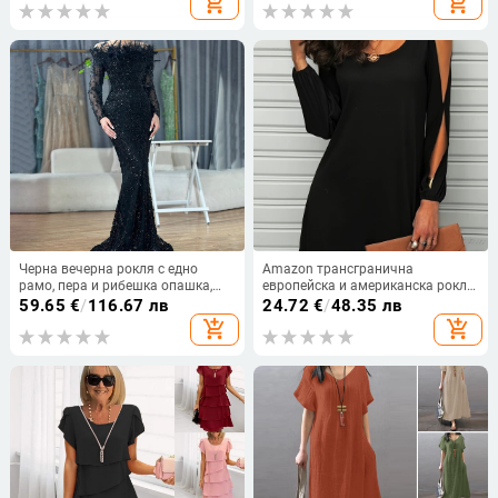
add_shopping_cart
add_shopping_cart
Черна вечерна рокля с едно
Amazon трансгранична
рамо, пера и рибешка опашка,
европейска и американска рокля
обшита с мъниста, елегантна
с голям размер, едноцветна, с
59.65
€
/
116.67 лв
24.72
€
/
48.35 лв
луксозна визия
кръгло деколте, пролетна
add_shopping_cart
add_shopping_cart
елегантна куха рокля с дълъг
ръкав, жени