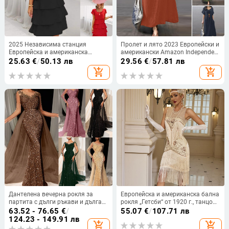
2025 Независима станция
Пролет и лято 2023 Европейски и
Европейска и американска
американски Amazon Independent
трансгранична нова лятна рокля
Station ebay Памучна и ленена
25.63
€
/
50.13 лв
29.56
€
/
57.81 лв
с къс ръкав и кръгло деколте,
широка ежедневна едноцветна
add_shopping_cart
add_shopping_cart
плътен цвят, жени
рокля с джобове Дамско облекло
Дантелена вечерна рокля за
Европейска и американска бална
партита с дълги ръкави и дълга
рокля „Гетсби“ от 1920 г., танцова
пола, дълбоко V-образно деколте,
рокля, кръгло деколте, пайети,
63.52 - 76.65
€
/
55.07
€
/
107.71 лв
полиестер-еластанова материя
мъниста и пискюли
124.23 - 149.91 лв
add_shopping_cart
add_shopping_cart