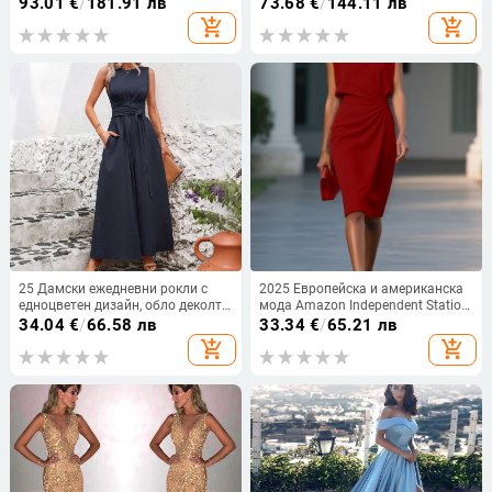
средна, ръкав 3/4, полиестерен
полиестерна основна тъкан и
93.01
€
/
181.91 лв
73.68
€
/
144.11 лв
плат (30-50%)
хлорирано влакно
add_shopping_cart
add_shopping_cart
25 Дамски ежедневни рокли с
2025 Европейска и американска
едноцветен дизайн, обло деколте,
мода Amazon Independent Station
усукана талия, без ръкави,
Ретро елегантна кръстосана
34.04
€
/
66.58 лв
33.34
€
/
65.21 лв
широки, за пътуване до работа,
едноцветна рокля с възли и
add_shopping_cart
add_shopping_cart
лятни, ежедневни
кръгло деколте