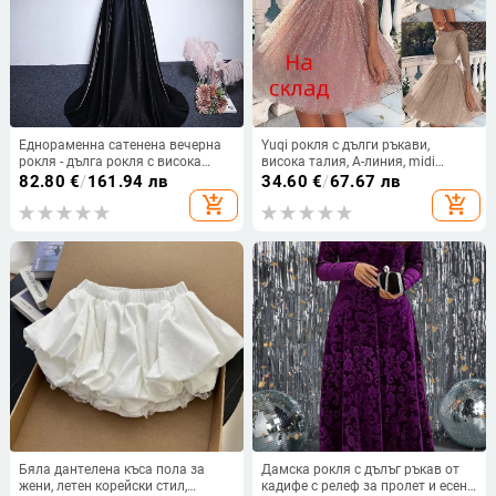
Еднораменна сатенена вечерна
Yuqi рокля с дълги ръкави,
рокля - дълга рокля с висока
висока талия, А-линия, midi
талия
дължина, тъкан: tussah коприна и
82.80
€
/
161.94 лв
34.60
€
/
67.67 лв
вискоза, съдържание на
add_shopping_cart
add_shopping_cart
основната тъкан до 30%
Бяла дантелена къса пола за
Дамска рокля с дълъг ръкав от
жени, летен корейски стил,
кадифе с релеф за пролет и есен,