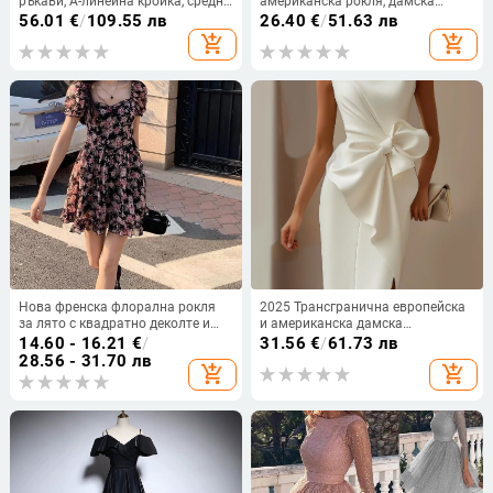
ръкави, А-линейна кройка, средна
американска рокля, дамска
дължина
рокля без ръкави, V-образно
56.01
€
/
109.55 лв
26.40
€
/
51.63 лв
деколте, цип на гърба, елегантна
add_shopping_cart
add_shopping_cart
дълга пола от едно парче
Нова френска флорална рокля
2025 Трансгранична европейска
за лято с квадратно деколте и
и американска дамска
пухкави ръкави, плисирана А-
независима рокля с панделка,
14.60 - 16.21
€
/
31.56
€
/
61.73 лв
линия къса рокля
декоративна рокля, рокля, къса
28.56 - 31.70 лв
add_shopping_cart
add_shopping_cart
пола, жилетки