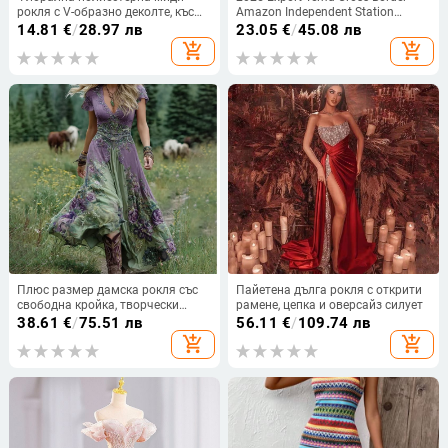
рокля с V-образно деколте, къс
Amazon Independent Station
ръкав, висока талия и А-лине
Пролетна и есенна модна рокля с
14.81
€
/
28.97 лв
23.05
€
/
45.08 лв
силует
дълъг ръкав и кръгло деколте с
add_shopping_cart
add_shopping_cart
щампа
Плюс размер дамска рокля със
Пайетена дълга рокля с открити
свободна кройка, творчески
рамене, цепка и оверсайз силует
мотив тотем, дълбоко V-образно
38.61
€
/
75.51 лв
56.11
€
/
109.74 лв
деколте, къс ръкав
add_shopping_cart
add_shopping_cart