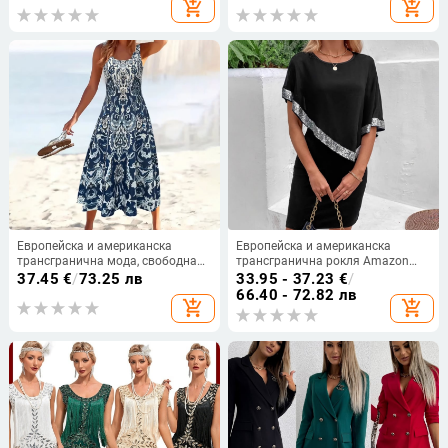
add_shopping_cart
add_shopping_cart
нова независима станция
Европейска и американска
Европейска и американска
трансгранична мода, свободна
трансгранична рокля Amazon
удобна дълга рокля в етнически
2025 за жени с пайети,
37.45
€
/
73.25 лв
33.95 - 37.23
€
/
стил, лятна ежедневна рокля с
асиметрична
66.40 - 72.82 лв
add_shopping_cart
add_shopping_cart
кръгло деколте, дамска рокля с
щампа на снимка