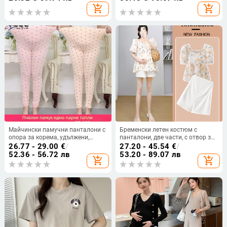
разрез
add_shopping_cart
add_shopping_cart
Майчински памучни панталони с
Бременски летен костюм с
опора за корема, удължени,
панталони, две части, с отвор за
свободна кройка, есенни
кърмене, ръкав ¾, монохромен
26.77 - 29.00
€
/
27.20 - 45.54
€
/
пижамени панталони
модел, акрилно влакно, спандекс
52.36 - 56.72 лв
53.20 - 89.07 лв
add_shopping_cart
add_shopping_cart
30–50%