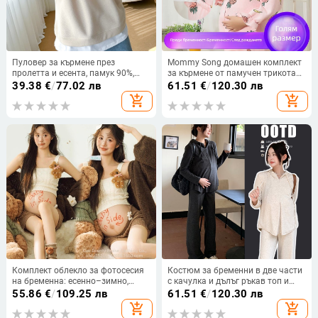
Пуловер за кърмене през
Mommy Song домашен комплект
пролетта и есента, памук 90%,
за кърмене от памучен трикотаж:
средно дълъг топ, стилно облекло
печат, дълги ръкави, достъп за
39.38
€
/
77.02 лв
61.51
€
/
120.30 лв
за майки
кърмене, 90–95% памук, спандекс
add_shopping_cart
add_shopping_cart
под 30%
Комплект облекло за фотосесия
Костюм за бременни в две части
на бременна: есенно–зимно,
с качулка и дълъг ръкав топ и
корейски стил, сладък дизайн,
широки панталони, едноцветен
55.86
€
/
109.25 лв
61.51
€
/
120.30 лв
вътрешна студийна снимка
памук-еластан микс (70–80%
add_shopping_cart
add_shopping_cart
памук, <30% еластан), есен 2023