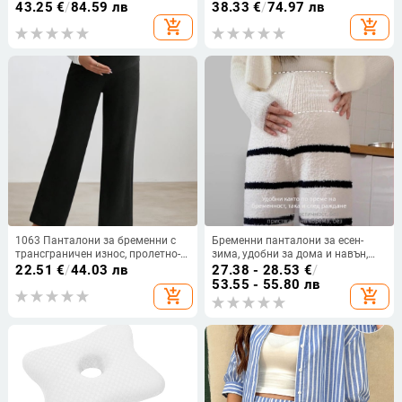
слой, удебелен и топъл за
сутиен и панталони, подходящ за
43.25
€
/
84.59 лв
38.33
€
/
74.97 лв
кърмене, есиено-зимен сезон
бременност и кърмене
add_shopping_cart
add_shopping_cart
1063 Панталони за бременни с
Бременни панталони за есен-
трансграничен износ, пролетно-
зима, удобни за дома и навън,
есенни, с поддръжка на корема,
без стягане на корема, топли за
22.51
€
/
44.03 лв
27.38 - 28.53
€
/
широки прави панталони за
малки размери
53.55 - 55.80 лв
add_shopping_cart
add_shopping_cart
връхно облекло, без стягане на
корема, широки панталони