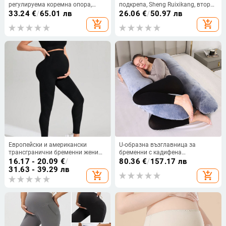
регулируема коремна опора,
подкрепа, Sheng Ruixikang, втори
свободна кройка, прави или
триместър
33.24
€
/
65.01 лв
26.06
€
/
50.97 лв
широки крака, домашни
add_shopping_cart
add_shopping_cart
панталони за есен‑зима
Европейски и американски
U-образна възглавница за
трансгранични бременни жени
бременни с кадифена
спортен йога костюм безшевен
повърхност, пълнеж полиестерни
16.17 - 20.09
€
/
80.36
€
/
157.17 лв
плетен спортен сутиен панталон
влакна, височина 10.1–15 cm,
31.63 - 39.29 лв
add_shopping_cart
add_shopping_cart
спортен фитнес костюм
тегло 1.05–1.50 kg, за странично
спане и опора на корема