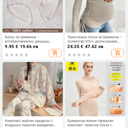
Бельо за бременни –
Трикотажна блуза за бременни –
антибактериално, дишащо,
полиестер 95%+, дълги ръкави, U-
поддържащо корема; 100%
образна яка, пуловер,
9.95
€
/
19.46 лв
24.35
€
/
47.62 лв
памук, жакардова тъкан, ниска
стандартна дължина (50–65 см)
add_shopping_cart
add_shopping_cart
талия
Комплект майчин кардиган с
Бременски есенен термален
въздушно памучен междинен
комплект: памучна блуза с