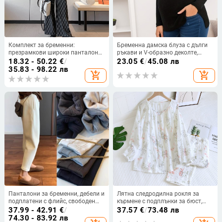
Комплект за бременни:
Бременна дамска блуза с дълги
презрамкови широки панталони
ръкави и V-образно деколте,
и дълъг ръкав Т-шърт, памук-
страничен разрез, смес
18.32 - 50.22
€
/
23.05
€
/
45.08 лв
полиестерова смес, 70–80%
полиестер и памук, пуловер
35.83 - 98.22 лв
add_shopping_cart
add_shopping_cart
полиестер.
Панталони за бременни, дебели и
Лятна следродилна рокля за
подплатени с флийс, свободен
кърмене с подплънки за бюст,
крой, подпора за корема — памук
чист памук, дишаща тъкан
37.99 - 42.91
€
/
37.57
€
/
73.48 лв
50–70%
74.30 - 83.92 лв