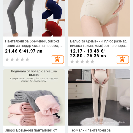
Панталони за бременни, висока
Бельо за бременни, плюс размер,
талия за поддръжка на корема, с
висока талия, комфортна опора
джобове, Milk Silk полиестер-
на корема, без видими линии
21.46
€
/
41.97 лв
12.17 - 13.48
€
/
еластан, средна плътност, тясна
23.80 - 26.36 лв
add_shopping_cart
add_shopping_cart
кройка
Jingqi Бременни панталони от
Термални панталони за