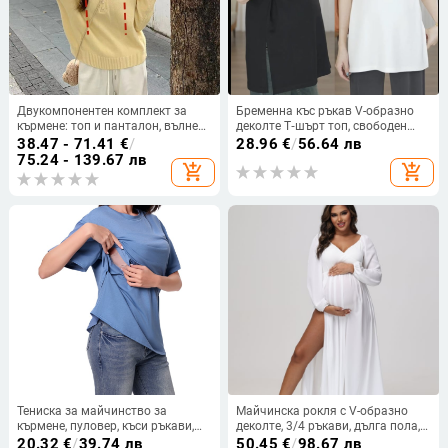
Двукомпонентен комплект за
Бременна къс ръкав V-образно
кърмене: топ и панталон, вълнен
деколте T‑шърт топ, свободен
плетен трикотаж, 50–70% вълна,
силует, модал 90–95% със
38.47 - 71.41
€
/
28.96
€
/
56.64 лв
есен 2024
спандекс под 30%, средна
75.24 - 139.67 лв
add_shopping_cart
add_shopping_cart
дължина (65–80 см)
Тениска за майчинство за
Майчинска рокля с V-образно
кърмене, пуловер, къси ръкави,
деколте, 3/4 ръкави, дълга пола,
кръгла яка, стегнат силует
полиестер, едноцветна, с долен
20.32
€
/
39.74 лв
50.45
€
/
98.67 лв