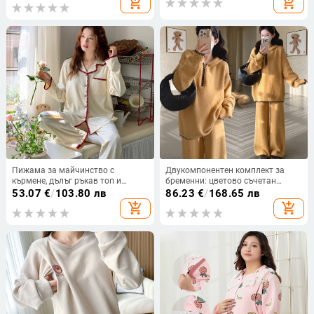
add_shopping_cart
add_shopping_cart
Пижама за майчинство с
Двукомпонентен комплект за
кърмене, дълъг ръкав топ и
бременни: цветово съчетан
панталони, Derong полиестер-
корейски качулков плетен топ и
53.07
€
/
103.80 лв
86.23
€
/
168.65 лв
спандекс плат, код 6327, есен
панталони с широки крачоли,
add_shopping_cart
add_shopping_cart
2025
акрилно влакно с 30–50%
спандекс, есен 2025