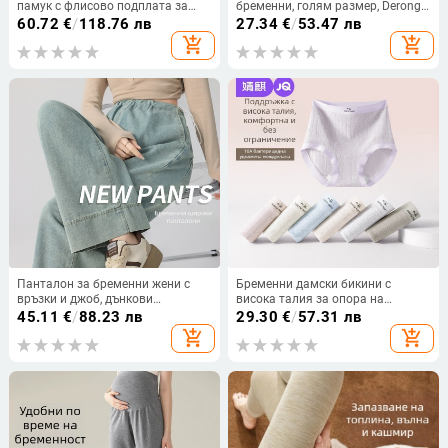
памук с флисово подплата за
бременни, голям размер, Derong
есен-зима, висок талия, топли
велур, флисово топло,
60.72
€
/
118.76 лв
27.34
€
/
53.47 лв
двустранен велур, висока талия,
add_shopping_cart
add_shopping_cart
опора за корема
Панталон за бременни жени с
Бременни дамски бикини с
връзки и джоб, дънкови
висока талия за опора на
панталони с връзки, връхно
корема, антибактериален памук,
45.11
€
/
88.23 лв
29.30
€
/
57.31 лв
облекло, дънки, панталони за
дишащи, големи размери
add_shopping_cart
add_shopping_cart
бременни, модерни за мама