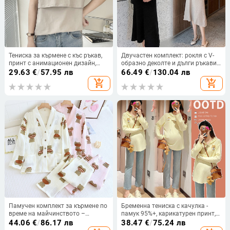
Тениска за кърмене с къс ръкав,
Двучастен комплект: рокля с V-
принт с анимационен дизайн,
образно деколте и дълги ръкави,
ултра къса дължина (≤40 см),
едноцветен трикотаж, смес памук
29.63
€
/
57.95 лв
66.49
€
/
130.04 лв
памук 90-95%
и полиестер, 50–70% полиестер,
add_shopping_cart
add_shopping_cart
японско-корејски стил на
ежедневието
Памучен комплект за кърмене по
Бременна тениска с качулка -
време на майчинството –
памук 95%+, карикатурен принт,
пижама с дълги ръкави и
дълги ръкави, кройка редовна
44.06
€
/
86.17 лв
38.47
€
/
75.24 лв
панталони, средна плътност на