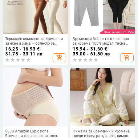
Термален комплект за бременни
Бременски 3/4 леггинги с опора
за есен и зима — облекло за
за корема, 100% модал, тясна
кърмене и следродилни пижами
кройка
16.25 - 16.93
€
/
19.94 - 31.60
€
/
31.78 - 33.11 лв
39.00 - 61.80 лв
add_shopping_cart
add_shopping_cart
688D Amazon Explosions
Пижама за бременни и кърмене,
Бременни жени с пренатален
преди и след раждането, кимоно