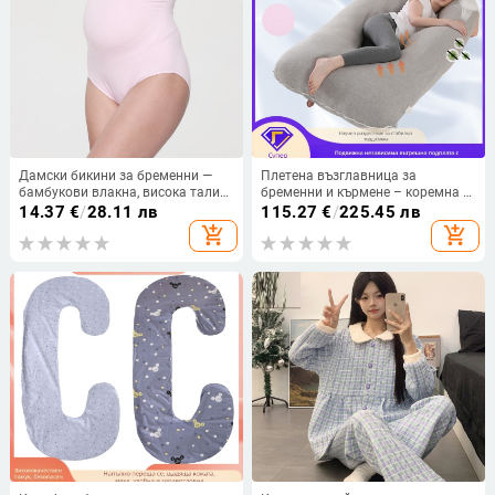
Дамски бикини за бременни —
Плетена възглавница за
бамбукови влакна, висока талия,
бременни и кърмене – коремна и
безшевни, бързосъхнещи,
странична опора, опора за талия,
14.37
€
/
28.11 лв
115.27
€
/
225.45 лв
антибактериални
J-форма
add_shopping_cart
add_shopping_cart