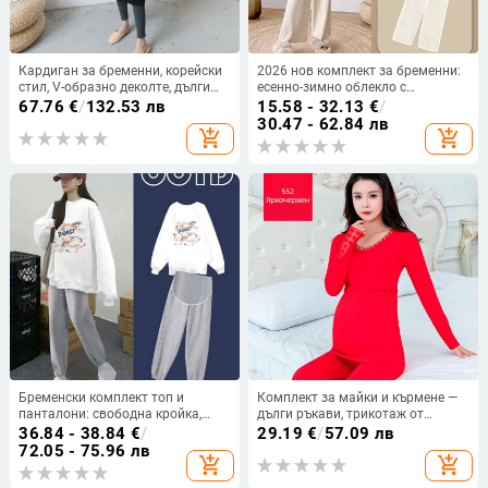
Кардиган за бременни, корейски
2026 нов комплект за бременни:
стил, V-образно деколте, дълги
есенно-зимно облекло с
ръкави, средна дължина
поларена подплата, свободна
67.76
€
/
132.53 лв
15.58 - 32.13
€
/
кройка, дълъг ръкав
30.47 - 62.84 лв
add_shopping_cart
add_shopping_cart
Бременски комплект топ и
Комплект за майки и кърмене —
панталони: свободна кройка,
дълги ръкави, трикотаж от
дълъг ръкав, 80–90% памук,
вискоза, едноцветен модел,
36.84 - 38.84
€
/
29.19
€
/
57.09 лв
есенна колекция
японско/корейски свободен стил
72.05 - 75.96 лв
add_shopping_cart
add_shopping_cart