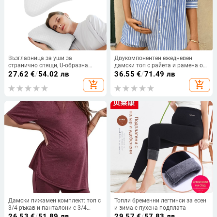
Възглавница за уши за
Двукомпонентен ежедневен
странично спящи, U-образна
дамски топ с райета и рамена от
форма, от чист памук, пълнеж
две части за бременни жени, къси
27.62
€
/
54.02 лв
36.55
€
/
71.49 лв
полиестерово влакно, подходяща
панталони за бременни жени
add_shopping_cart
add_shopping_cart
за ранна бременност, възможна
персонализация
Дамски пижамен комплект: топ с
Топли бременни леггинси за есен
3/4 ръкав и панталони с 3/4
и зима с пухена подплата
дължина; полиестер 95%+,
26.53
€
/
51.89 лв
29.57
€
/
57.83 лв