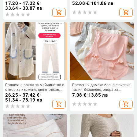
коремен колан преди втория
стил, топло зимно домашно
17.20 - 17.32
€
/
52.08
€
/
101.86 лв
триместър на бременността
облекло
33.64 - 33.87 лв
add_shopping_cart
add_shopping_cart
Коремен колан след бременност
Болнична рокля за майчинство с
Бременни дамски бельо с висока
отвор за кърмене, дълъг ръкав,
талия, безшевно, опора за
материя air-cotton, зимна
корема, памучна подплата, за
26.25 - 37.42
€
/
7.08
€
/
13.85 лв
колекция 2025
всички сезони
51.34 - 73.19 лв
add_shopping_cart
add_shopping_cart