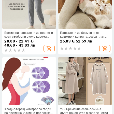
Бременни панталони за пролет и
Панталони за бременни от
есен, свободни около корема,
кашмир и коприна, дебел плат,
панталони за спане, подходящи
дължина 9/10, висока
20.80 - 22.41
€
/
26.89
€
/
52.59 лв
за носене навън, голям размер,
еластичност
40.68 - 43.83 лв
add_shopping_cart
add_shopping_cart
удобно домашно облекло
Хладно-горещ компрес за гърди
Y9Z Бременна есенно-зимна
по време на кърмене, подложка
дълга рокля-худи в западен стил