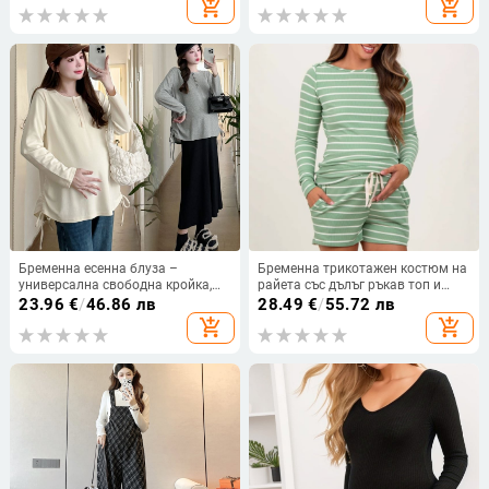
add_shopping_cart
add_shopping_cart
тъканта
Бременна есенна блуза –
Бременна трикотажен костюм на
универсална свободна кройка,
райета със дълъг ръкав топ и
дълъг ръкав с поло яка, плюс
панталони до три четвърти;
23.96
€
/
46.86 лв
28.49
€
/
55.72 лв
размер
полиестер 95%+, спандекс <30%
add_shopping_cart
add_shopping_cart