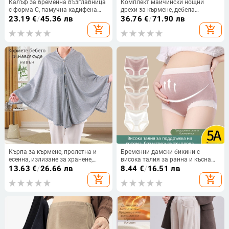
Калъф за бременна възглавница
Комплект майчински нощни
с форма C, памучна кадифена
дрехи за кърмене, дебела
повърхност, поддръжка на
въздушна памучна материя,
23.19
€
/
45.36 лв
36.76
€
/
71.90 лв
талията за странично спане
дълъг ръкав топ и дълги
add_shopping_cart
add_shopping_cart
панталони, следродилен кърмене,
подходящ за зима, пролет и есен
Кърпа за кърмене, пролетна и
Бременни дамски бикини с
есенна, излизане за хранене,
висока талия за ранна и късна
анти-светлинни артефакти, кърпа
бременност, плюс размер,
13.63
€
/
26.66 лв
8.44
€
/
16.51 лв
за кърма, многофункционална
антибактериална подплата
add_shopping_cart
add_shopping_cart
дишаща, дишаща кърпа за
между краката от 100% памук
кърмене