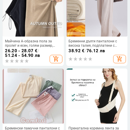
Майчина А‑образна пола за
Бременни дълги панталони с
пролет и есен, голям размер,
висока талия, подплатени с
стройна фигура, средна дължина
полар, свободна кройка, дълги, с
26.20 - 28.07
€
/
38.92
€
/
76.12 лв
шнур за талията и опора за
51.24 - 54.90 лв
add_shopping_cart
add_shopping_cart
корема
Бременски памучни панталони с
Пренатална коремна лента за