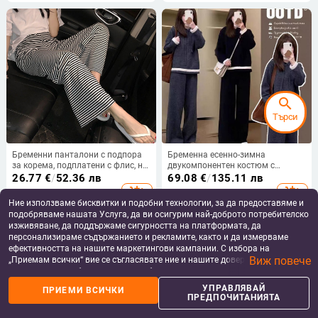
search
Търси
Бременни панталони с подпора
Бременна есенно-зимна
за корема, подплатени с флис, на
двукомпонентен костюм с
райета, 95% памук
качулка и широки панталони,
26.77
€
/
52.36 лв
69.08
€
/
135.11 лв
плетен суитър с дълги ръкави,
add_shopping_cart
add_shopping_cart
акрил-полиестер смес
Ние използваме бисквитки и подобни технологии, за да предоставяме и
подобряваме нашата Услуга, да ви осигурим най-доброто потребителско
изживяване, да поддържаме сигурността на платформата, да
персонализираме съдържанието и рекламите, както и да измерваме
ефективността на нашите маркетингови кампании. С избора на
Виж повече
„Приемам всички“ вие се съгласявате ние и нашите доверени партньори
да съхраняваме бисквитки и подобни технологии на вашето устройство
за рекламни и аналитични цели. Можете по всяко време да управлявате
УПРАВЛЯВАЙ
ПРИЕМИ ВСИЧКИ
своите предпочитания, като натиснете „Управлявай предпочитанията“.
ПРЕДПОЧИТАНИЯТА
За повече информация, моля, вижте нашата
Политика за защита на
данните
.