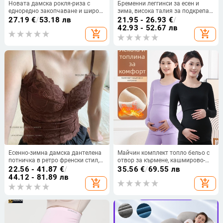
Новата дамска рокля-риза с
Бременни леггинси за есен и
едноредно закопчаване и широк
зима, висока талия за подкрепа
ревер в европейски и
на корема, plътна топла материя
27.19
€
/
53.18 лв
21.95 - 26.93
€
/
американски стил , пролетна и
и нехлъзгаща се основа
42.93 - 52.67 лв
add_shopping_cart
add_shopping_cart
есенна мода
Есенно-зимна дамска дантелена
Майчин комплект топло бельо с
потничка в ретро френски стил,
отвор за кърмене, кашмирово-
универсална за всеки тоалет,
вискозна-полиестерова смес,
22.56 - 41.87
€
/
35.56
€
/
69.55 лв
безпрозрачна, стягащ силует, с
дълги ръкави, дълги панталони
44.12 - 81.89 лв
add_shopping_cart
add_shopping_cart
вградени подплънки, базова
долна дреха