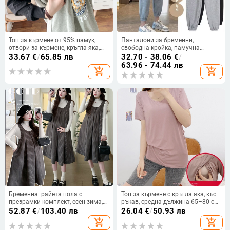
Топ за кърмене от 95% памук,
Панталони за бременни,
отвори за кърмене, кръгла яка,
свободна кройка, памучна
дълги ръкави, пуловер стил.
материя 70–80% памук,
33.67
€
/
65.85 лв
32.70 - 38.06
€
/
панталони с средно еластична
63.96 - 74.44 лв
add_shopping_cart
add_shopping_cart
талия, есен 2023
Бременна: райета пола с
Топ за кърмене с кръгла яка, къс
презрамки комплект, есен-зима,
ръкав, средна дължина 65–80 см,
двучастен костюм с пола и
модална материя с органичен
52.87
€
/
103.40 лв
26.04
€
/
50.93 лв
горнище, дълги ръкави, памук-
памук, с отвор за кърмене
add_shopping_cart
add_shopping_cart
еластан смес