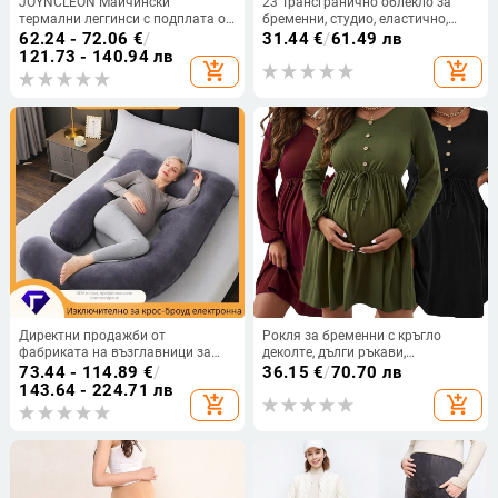
JOYNCLEON Майчински
23 Трансгранично облекло за
термални леггинси с подплата от
бременни, студио, еластично,
флийс, дълги, вълнено-смесени,
меко, мрежесто, стегнато,
62.24 - 72.06
€
/
31.44
€
/
61.49 лв
висока талия, тясна кройка,
еластично, гащеризон, костюм за
121.73 - 140.94 лв
add_shopping_cart
add_shopping_cart
есенно-зимни
снимки за бременни
Директни продажби от
Рокля за бременни с кръгло
фабриката на възглавници за
деколте, дълги ръкави,
бременни, трансгранични U-
плисирана, висока талия и миди
73.44 - 114.89
€
/
36.15
€
/
70.70 лв
образни възглавници за спане,
пола, имитационен памук.
143.64 - 224.71 лв
add_shopping_cart
add_shopping_cart
Amazon Aliexpress