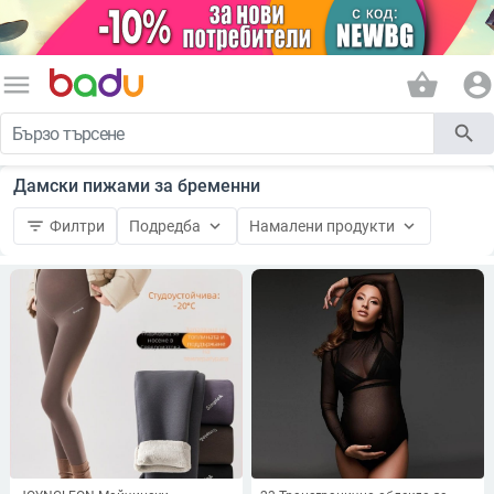
menu
shopping_basket
account_circle
search
Дамски пижами за бременни
filter_list
keyboard_arrow_down
keyboard_arrow_down
Филтри
Подредба
Намалени продукти