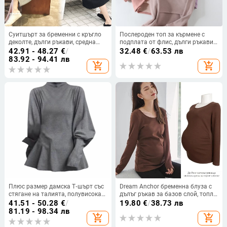
Суитшърт за бременни с кръгло
Послероден топ за кърмене с
деколте, дълги ръкави, средна
подплата от флис, дълги ръкави,
дължина, 95% памук
полиестрова материя, 90–95%
42.91 - 48.27
€
/
32.48
€
/
63.53 лв
полиестер, есен 2024
83.92 - 94.41 лв
add_shopping_cart
add_shopping_cart
Плюс размер дамска Т‑шърт със
Dream Anchor бременна блуза с
стягане на талията, полувисока
дълъг ръкав за базов слой, топла
яка, ръкав тип фенерче – за
за пролет и есен, тясно
41.51 - 50.28
€
/
19.80
€
/
38.73 лв
пролетта
прилепнала, еластична и
81.19 - 98.34 лв
add_shopping_cart
add_shopping_cart
подходяща за зима