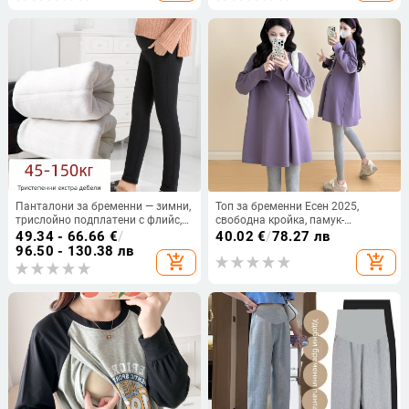
Панталони за бременни — зимни,
Топ за бременни Есен 2025,
трислойно подплатени с флийс,
свободна кройка, памук-
памук 70–80%, Island Velvet, супер
полиестер, дълги ръкави, висока
49.34 - 66.66
€
/
40.02
€
/
78.27 лв
дебели, подкрепа за корема
яка
96.50 - 130.38 лв
add_shopping_cart
add_shopping_cart