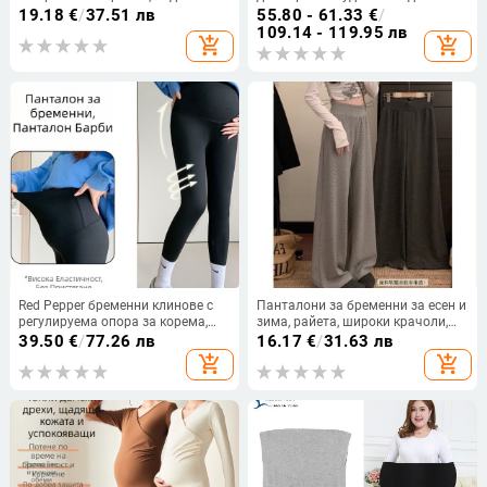
за кърмене
19.18
€
/
37.51 лв
55.80 - 61.33
€
/
109.14 - 119.95 лв
add_shopping_cart
add_shopping_cart
Red Pepper бременни клинове с
Панталони за бременни за есен и
регулируема опора за корема,
зима, райета, широки крачоли,
висока еластичност и комфорт
стегнат силует, семпли и
39.50
€
/
77.26 лв
16.17
€
/
31.63 лв
универсални, лежерен стил, дълги
add_shopping_cart
add_shopping_cart
прави панталони