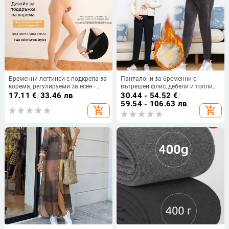
Бременни леггинси с подкрепа за
Панталони за бременни с
корема, регулируеми за есен–
вътрешен флис, дебели и топли
зима, ефект на голи крака,
за зимата, подпомагащи корема,
17.11
€
/
33.46 лв
30.44 - 54.52
€
/
подплатени с флийс и удебелени,
плат велур, полиестер 95%+
59.54 - 106.63 лв
add_shopping_cart
add_shopping_cart
подходящи за носене като
външно облекло