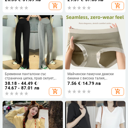
спандекс ≤30%; стил Японско-
add_shopping_cart
add_shopping_cart
Корея ежедневен
Бременни панталони със
Майчински памучни дамски
странична цепка, прав силует,
бикини с висока талия,
опора за корема, подплатени с
антибактериални и дишащи,
38.18 - 44.49
€
/
7.56
€
/
14.79 лв
полар, вискозно влакно
подпомагане на корема (памук
74.67 - 87.01 лв
add_shopping_cart
add_shopping_cart
95–100%; подплата 100% памук;
тъкан: плетена; плътност 60
Count)