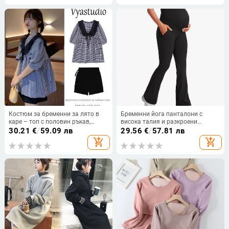
Костюм за бременни за лято в
Бременни йога панталони с
каре – топ с половин ръкав,
висока талия и разкроени
панталон 3/4 дължина, 95%
крачоли, подпомагане на корема,
30.21
€
/
59.09 лв
29.56
€
/
57.81 лв
полиестер
полиестер/спандекс (70–80%
add_shopping_cart
add_shopping_cart
полиестер, <30% спандекс),
пролет