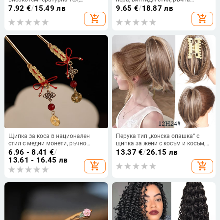
боядисваема, модел XQ061A,
изработка, есен 2023
7.92
€
/
15.49 лв
9.65
€
/
18.87 лв
лицензиран частен етикет
add_shopping_cart
add_shopping_cart
(модел: XQ061A; коса:
високотемпературна тел;
боядисваема: Да; категория:
Перука за опашка; частен етикет:
Да)
Щипка за коса в национален
Перука тип „конска опашка“ с
стил с медни монети, ръчно
щипка за жени с косъм и косъм,
изработена от сплав, произход
22 см, 80 г, с леко накъдрени
6.96 - 8.41
€
/
13.37
€
/
26.15 лв
Шандонг, есен 2025
краища.
13.61 - 16.45 лв
add_shopping_cart
add_shopping_cart