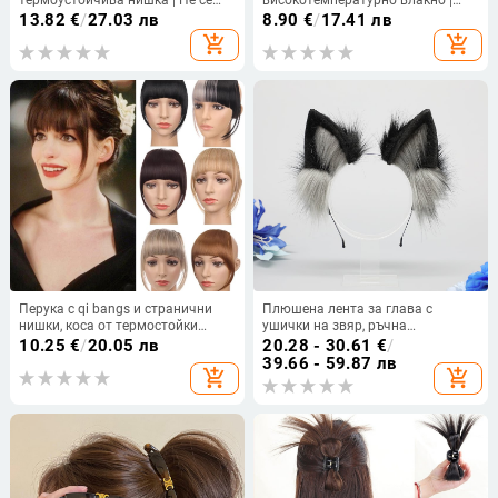
термоустойчива нишка | Не се
високотемпературно влакно |
боядисва с горещи багрила |
Механична обработка | Не се
13.82
€
/
27.03 лв
8.90
€
/
17.41 лв
Възможно частно етикетиране
боядисва и не може да се къдри |
add_shopping_cart
add_shopping_cart
За дами
Перука с qi bangs и странични
Плюшена лента за глава с
нишки, коса от термостойки
ушички на звяр, ръчна
нишки, увеличава обема
изработка, карикатурен вълчи
10.25
€
/
20.05 лв
20.28 - 30.61
€
/
дизайн, унисекс
39.66 - 59.87 лв
add_shopping_cart
add_shopping_cart