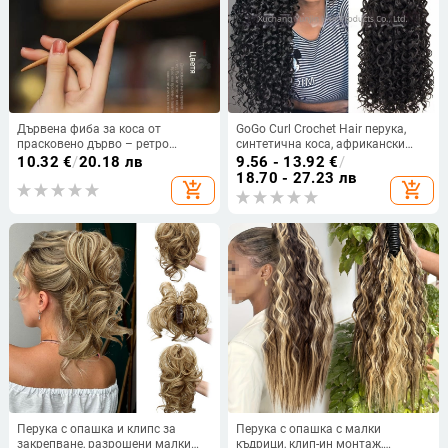
Дървена фиба за коса от
GoGo Curl Crochet Hair перука,
прасковено дърво – ретро
синтетична коса, африкански
геометричен стил за ежедневна
плитки
10.32
€
/
20.18 лв
9.56 - 13.92
€
/
употреба
18.70 - 27.23 лв
add_shopping_cart
add_shopping_cart
Перука с опашка и клипс за
Перука с опашка с малки
закрепване, разрошени малки
къдрици, клип-ин монтаж,