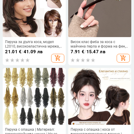
Перука за дълга коса, модел
Висок клас фиба за коса с
L2010, високоеластична мрежа,
майчина перла и форма на фен,
високотемпературна нишка,
дървена фиба от черно
21.01
€
/
41.09 лв
7.91
€
/
15.47 лв
наклонени челки, екзотичен стил
сандалово дърво за кок,
add_shopping_cart
add_shopping_cart
китайски стил, естествена
Перука с опашка | Материал:
Перука с опашка | коса от