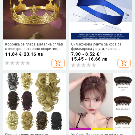
Коронка за глава, метална сплав
Силиконова лента за коса за
с електроплатирано покритие,
фризьорски услуги, висока
форма: корона, кристали
еластичност, модерен
11.84
€
/
23.16 лв
7.90 - 8.52
€
/
прозрачни, марка yxph
минималистичен дизайн, шаблон
15.45 - 16.66 лв
add_shopping_cart
add_shopping_cart
за оформяне на линията на
врата
Перука с клип за опашка,
Yu Chen Подложка за обем на