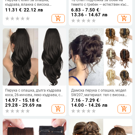
къдрава, влакна с висока
темето с гребен — естествен къс
температура, модел MW062, стил
стил перука, термоустойчива
11.31
€
/
22.12 лв
6.83 - 7.50
€
/
Европейски и Американски,
жица
13.36 - 14.67 лв
add_shopping_cart
add_shopping_cart
неподходяща за боядисване с
горещи бои
Перука с опашка, дълга къдрава
Дамска перука с опашка, модел
коса, 26-инчова, леко къдрава, с
SW207, материал: тел с висока
връзка за стягане, висока
температура, обработка:
14.97 - 15.18
€
/
7.16 - 7.29
€
/
опашка
механизъм, без перм или
29.28 - 29.69 лв
14.00 - 14.26 лв
add_shopping_cart
add_shopping_cart
боядисване