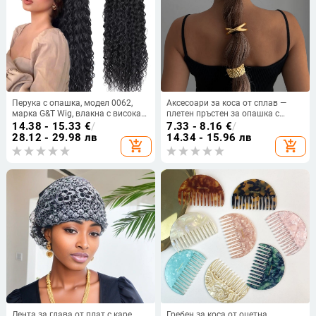
Перука с опашка, модел 0062,
Аксесоари за коса от сплав —
марка G&T Wig, влакна с висока
плетен пръстен за опашка с
температура, механизъм на
плисиран дизайн, стил принцеса,
14.38 - 15.33
€
/
7.33 - 8.16
€
/
изработка
висока еластичност,
28.12 - 29.98 лв
14.34 - 15.96 лв
add_shopping_cart
add_shopping_cart
електроплатина, аксесоар за
глава, есен 2024
Лента за глава от плат с каре,
Гребен за коса от оцетна