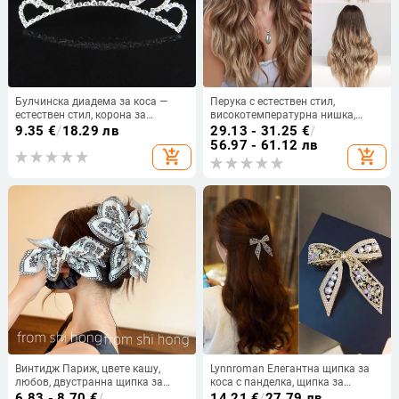
Булчинска диадема за коса —
Перука с естествен стил,
естествен стил, корона за
високотемпературна нишка,
прическа, Maya Bride; Материал:
модел LC179, прави коси
9.35
€
/
18.29 лв
29.13 - 31.25
€
/
кристали; Стил: естествен,
56.97 - 61.12 лв
add_shopping_cart
add_shopping_cart
женски; Тип: аксесоар за глава;
Опаковка: самостоятелна
опаковка
Винтидж Париж, цвете кашу,
Lynnroman Елегантна щипка за
любов, двустранна щипка за
коса с панделка, щипка за
хващане, висококачествена
бретон, странична щипка за
6.83 - 8.70
€
/
14.21
€
/
27.79 лв