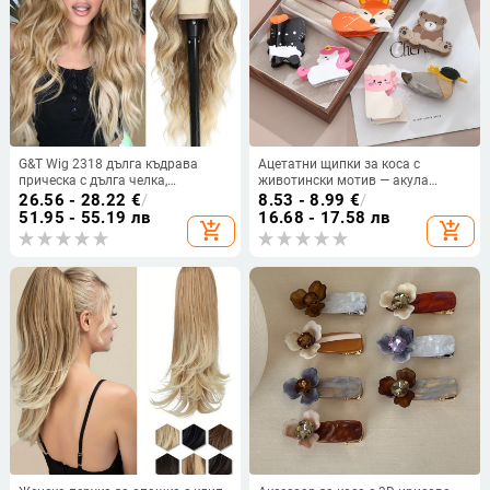
G&T Wig 2318 дълга къдрава
Ацетатни щипки за коса с
прическа с дълга челка,
животински мотив — акула
високотемпературна нишка, за
дизайн, сладък и женствен стил,
26.56 - 28.22
€
/
8.53 - 8.99
€
/
дами
универсални за всеки стил
51.95 - 55.19 лв
16.68 - 17.58 лв
add_shopping_cart
add_shopping_cart