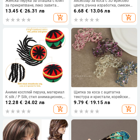
Женска перука за опашка с клип
Аксесоар за коса с 3D ирисово
за прикрепване, леко завита
цвете, ръчна изработка, смесени
опашка, термоустойчива тел
материали, duckbill клип,
13.45
€
/
26.31 лв
6.68
€
/
13.06 лв
корейски стил
add_shopping_cart
add_shopping_cart
Аниме косплей перука, материал
Щипка за коса с ацетатна
K silk / P Silk, стил анимационен,
текстура и кристали, корейски
за игра на роли, не подлежи на
стил, ръчна изработка, Maca Baka
12.28
€
/
24.02 лв
9.79
€
/
19.15 лв
боядисване с горещи багри.
add_shopping_cart
add_shopping_cart