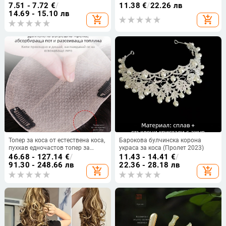
част на главата, акула-образна
Юнан
7.51 - 7.72
€
/
11.38
€
/
22.26 лв
луксозна щипка
14.69 - 15.10 лв
add_shopping_cart
add_shopping_cart
Топер за коса от естествена коса,
Барокова булчинска корона
пухкав едночастов топер за
украса за коса (Пролет 2023)
дами, с механизъм за обем и
46.68 - 127.14
€
/
11.43 - 14.41
€
/
подходящ за боядисване и
91.30 - 248.66 лв
22.36 - 28.18 лв
add_shopping_cart
add_shopping_cart
къдрене