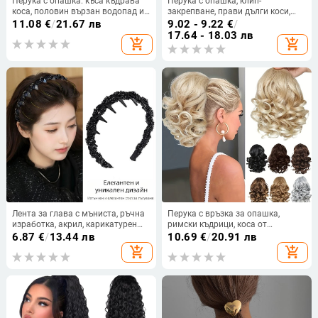
Перука с опашка: къса къдрава
Перука с опашка, клип-
коса, половин вързан водопад и
закрепване, прави дълги коси,
щипка за закрепване,
естествен вид, термоустойчива
11.08
€
/
21.67 лв
9.02 - 9.22
€
/
термоустойчив синтетичен
нишка
17.64 - 18.03 лв
add_shopping_cart
add_shopping_cart
фибър
Лента за глава с мъниста, ръчна
Перука с връзка за опашка,
изработка, акрил, карикатурен
римски къдрици, коса от
стил, за жени, пролет 2025
високотемпературно влакно,
6.87
€
/
13.44 лв
10.69
€
/
20.91 лв
механично изработване, за жени,
add_shopping_cart
add_shopping_cart
подходяща за всички тони на
кожата