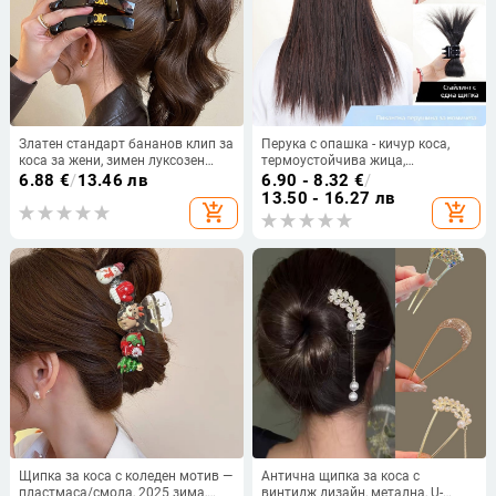
Златен стандарт бананов клип за
Перука с опашка - кичур коса,
коса за жени, зимен луксозен
термоустойчива жица,
стил, вертикален клип за тилната
неподходяща за боядисване
6.88
€
/
13.46 лв
6.90 - 8.32
€
/
част, модерен аксесоар за коса
13.50 - 16.27 лв
add_shopping_cart
add_shopping_cart
Щипка за коса с коледен мотив —
Антична щипка за коса с
пластмаса/смола, 2025 зима,
винтидж дизайн, метална, U-