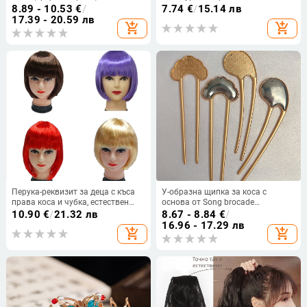
кристали, електроплатиране,
Водопадна права опашка •
8.89 - 10.53
€
/
7.74
€
/
15.14 лв
женски стил
Косата от термоустойчива
17.39 - 20.59 лв
add_shopping_cart
add_shopping_cart
нишка • Машинно- и ръчно
изработена • не подлежи на
боядисване
Перука-реквизит за деца с къса
У-образна щипка за коса с
права коса и чубка, естествен
основа от Song brocade
стил, коса K-wire/P-wire,
patchwork — ръчна изработка,
10.90
€
/
21.32 лв
8.67 - 8.84
€
/
механичен процес, подходяща за
детски етно стил
16.96 - 17.29 лв
add_shopping_cart
add_shopping_cart
деца