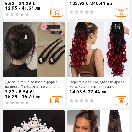
Великденска лента за глава с
сплав, ръчна изработка,
6.62 - 21.29
€
/
122.92
€
/
240.41 лв
животни, деца, анимационни
електроплатинг
12.95 - 41.64 лв
add_shopping_cart
add_shopping_cart
сладки плюшени топки
Дървена фиба за коса с форма
Перука с опашка, дълга къдрава
на цвете, У-образна, натурален
коса, високотемпературно
стил, пролет 2025, аксесоар за
влакно, боядисва се, механизъм
7.82 - 8.54
€
/
14.03
€
/
27.44 лв
глава
на изработка — Kewen
15.29 - 16.70 лв
add_shopping_cart
add_shopping_cart