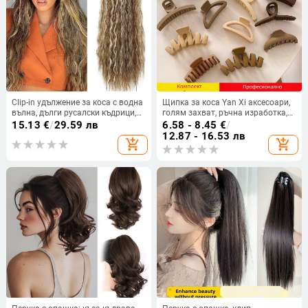
Clip-in удължение за коса с водна
Щипка за коса Yan Xi аксесоари,
вълна, дълги русалски къдрици,
голям захват, ръчна изработка,
термоустойчиво синтетично
пластмасова, аксесоар за глава
15.13
€
/
29.59 лв
6.58 - 8.45
€
/
влакно
за жени
12.87 - 16.53 лв
add_shopping_cart
add_shopping_cart