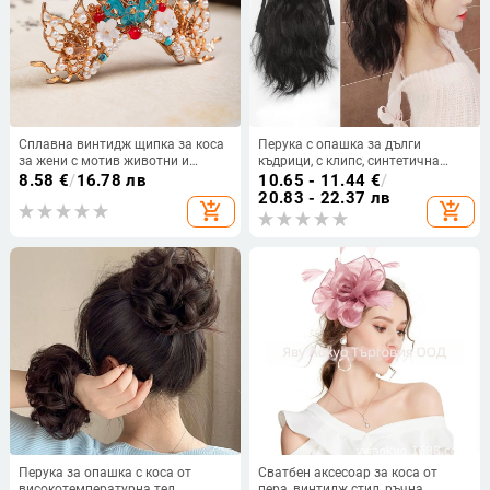
Сплавна винтидж щипка за коса
Перука с опашка за дълги
за жени с мотив животни и
къдрици, с клипс, синтетична
зодия, ръчна изработка, аксесоар
коса, устойчива на високи
8.58
€
/
16.78 лв
10.65 - 11.44
€
/
за глава, есен 2024
температури, висока опашка,
20.83 - 22.37 лв
add_shopping_cart
add_shopping_cart
модел dz01
Перука за опашка с коса от
Сватбен аксесоар за коса от
високотемпературна тел,
пера, винтидж стил, ръчна