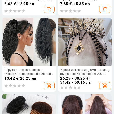
електроплатина, възможност за
механична конструкция,
6.62
€
/
12.95 лв
7.85
€
/
15.35 лв
персонализиране
подходяща за боядисване и
add_shopping_cart
add_shopping_cart
перманентно оформяне
Перука с висока опашка и
Украса за глава за дами — сплав,
пухкави вълнообразни къдрици
ръчна изработка, пролет 2023
(модел W1989 · термоустойчиви
13.42
€
/
26.25 лв
26.29 - 30.25
€
/
влакна · може да се боядисва ·
51.42 - 59.16 лв
add_shopping_cart
add_shopping_cart
марка Sri)