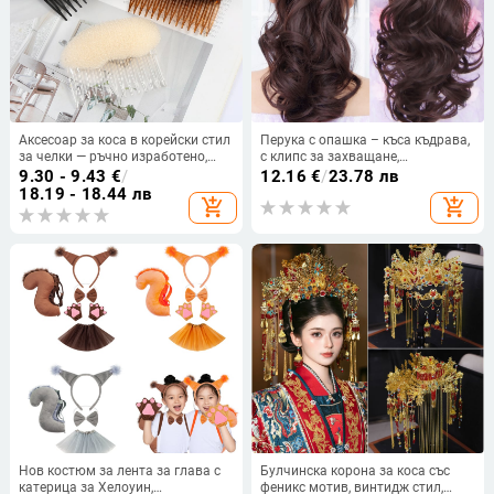
Аксесоар за коса в корейски стил
Перука с опашка – къса къдрава,
за челки — ръчно изработено,
с клипс за захващане,
пластмаса/смола, геометрично
високотемпературна тел, модел
9.30 - 9.43
€
/
12.16
€
/
23.78 лв
стилизиране, марка Fumei
152, за жени, може да се боядиса
18.19 - 18.44 лв
add_shopping_cart
add_shopping_cart
Нов костюм за лента за глава с
Булчинска корона за коса със
катерица за Хелоуин,
феникс мотив, винтидж стил,