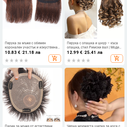
Перука за мъже с обемен
Перука с опашка и шнур – къса
коронален участък и изкуствена
опашка, стил Римски вал | Модел
челка — матово термоустойчиво
py284; коса в снопчета;
10.83
€
/
21.18 лв
12.99
€
/
25.41 лв
влакно, тип коса: обем,
термоустойчива тел; механизъм
add_shopping_cart
add_shopping_cart
механизъм на обработка, Katyr
Парик за мъже от естествени
Черна мрежеста щипка за коса с