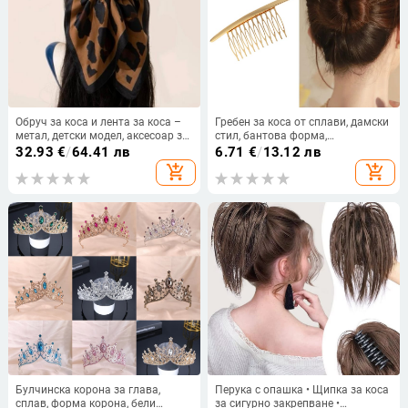
Обруч за коса и лента за коса –
Гребен за коса от сплави, дамски
метал, детски модел, аксесоар за
стил, бантова форма,
глава, пролет 2025
електроплакиран, възможност за
32.93
€
/
64.41 лв
6.71
€
/
13.12 лв
персонализация
add_shopping_cart
add_shopping_cart
Булчинска корона за глава,
Перука с опашка • Щипка за коса
сплав, форма корона, бели
за сигурно закрепване •