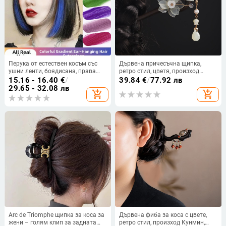
Перука от естествен косъм със
Дървена причесъчна щипка,
ушни ленти, боядисана, права
ретро стил, цветя, произход
коса, едно парче кичури
Jiangxi
15.16 - 16.40
€
/
39.84
€
/
77.92 лв
29.65 - 32.08 лв
add_shopping_cart
add_shopping_cart
Arc de Triomphe щипка за коса за
Дървена фиба за коса с цвете,
жени – голям клип за задната
ретро стил, произход Кунмин,