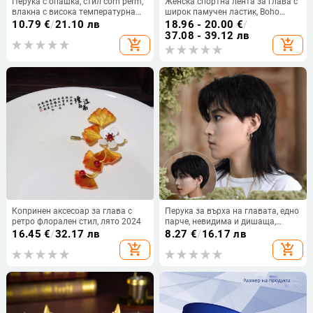
Перука с опашка, стил corn perm,
Женска спортна лента за глава с
влакна с висока температурна
широк памучен ластик, Boho
устойчивост, модел 7030, Bai
стил, за йога и бягане, аксесоар
10.79
€
/
21.10 лв
18.96 - 20.00
€
/
fumei
за коса
37.08 - 39.12 лв
add_shopping_cart
add_shopping_cart
Копринен аксесоар за глава с
Перука за върха на главата, едно
ретро флорален стил, лято 2024
парче, невидима и дишаща,
права коса, около 5 см,
16.45
€
/
32.17 лв
8.27
€
/
16.17 лв
термоустойчиви влакна, може да
add_shopping_cart
add_shopping_cart
се боядисва, модел 5006