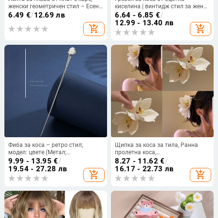
женски геометричен стил – Есен
киселина | винтидж стил за жени
2024
| геометричен дизайн | ръчна
6.49
€
/
12.69 лв
6.64 - 6.85
€
/
изработка | лято 2024
12.99 - 13.40 лв
add_shopping_cart
add_shopping_cart
Фиба за коса – ретро стил;
Щипка за коса за тила, Ранна
модел: цвете (Метал;
пролетна коса,
електропокритие)
Ултрареалистична щипка с
9.99 - 13.95
€
/
8.27 - 11.62
€
/
феерична текстура, Щипка с
19.54 - 27.28 лв
16.17 - 22.73 лв
add_shopping_cart
add_shopping_cart
акула нокът, Щипка с орхидея за
прическа