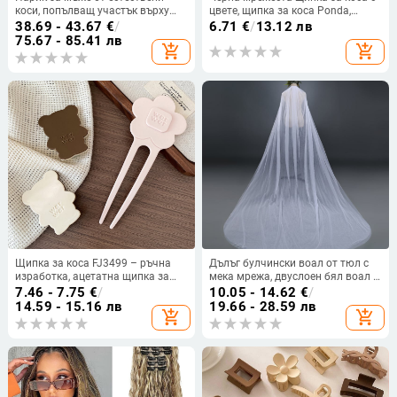
коси, попълващ участък върху
цвете, щипка за коса Ponda,
темето, прав, лек и дишащ, може
опашка, щипка за коса за задна
38.69 - 43.67
€
/
6.71
€
/
13.12 лв
да се боядисва и къдри.
глава, елегантна щипка за коса с
75.67 - 85.41 лв
add_shopping_cart
add_shopping_cart
цвете, декоративна шапка за
коса
Щипка за коса FJ3499 – ръчна
Дълъг булчински воал от тюл с
изработка, ацетатна щипка за
мека мрежа, двуслоен бял воал с
коса, стил фея, свежа и сладка.
метален гребен
7.46 - 7.75
€
/
10.05 - 14.62
€
/
14.59 - 15.16 лв
19.66 - 28.59 лв
add_shopping_cart
add_shopping_cart