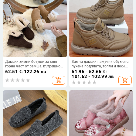
Дамски зимни ботуши за сняг,
Зимни дамски памучни обувки с
горна част от замша, вътрешност
пухена подплата, топли и леки,
с изкуствен къс плюш, нисък
ежедневни обувки с нисък връх
62.51
€
/
122.26 лв
51.96 - 52.66
€
/
връх, гумена подметка
101.62 - 102.99 лв
add_shopping_cart
add_shopping_cart