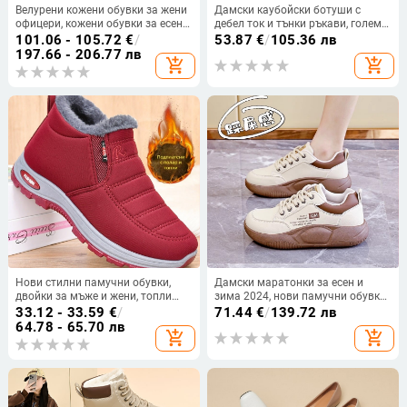
Велурени кожени обувки за жени
Дамски каубойски ботуши с
офицери, кожени обувки за есен и
дебел ток и тънки ръкави, големи
зима, ежедневни обувки от
размери, за есен и зима 2024,
101.06 - 105.72
€
/
53.87
€
/
105.36 лв
телешка кожа за жени, памучни
ретро, среден ток
197.66 - 206.77 лв
add_shopping_cart
add_shopping_cart
високи ботуши, нови военни
високи токчета
Нови стилни памучни обувки,
Дамски маратонки за есен и
двойки за мъже и жени, топли
зима 2024, нови памучни обувки
ботуши с подплата от полар от
с полар, мека подметка, дебела
33.12 - 33.59
€
/
71.44
€
/
139.72 лв
стария Пекин, ежедневни
подметка, ежедневни високи
64.78 - 65.70 лв
add_shopping_cart
add_shopping_cart
памучни ботуши, зимни ботуши
обувки за жени
през граница за жени