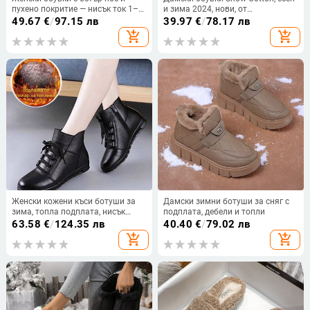
пухено покритие — нисък ток 1–3
и зима 2024, нови, от
см, подплата от изкуствен пух,
аерокосмически плат, вълна, с
49.67
€
/
97.15 лв
39.97
€
/
78.17 лв
подметка от телешко сухожилие
полар, неплъзгащи се, леки,
add_shopping_cart
add_shopping_cart
памучни, за майки
Женски кожени къси ботуши за
Дамски зимни ботуши за сняг с
зима, топла подплата, нисък
подплата, дебели и топли
равен ток и страничен цип
63.58
€
/
124.35 лв
40.40
€
/
79.02 лв
add_shopping_cart
add_shopping_cart