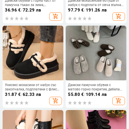
Дамски обувки с горна част от
Дамски мокасинови ботуши от
памучна тъкан за зима,
набук с подплата от овча вълна,
подплатени с флис, закръглена
гумена подметка, нисък връх, ток
36.96
€
/
72.29 лв
97.79
€
/
191.26 лв
носна част, плосък ток, PVC
1-3 см
add_shopping_cart
add_shopping_cart
подметка, подходящи за зима,
пролет и есен
Унисекс мокасини от набук със
Дамски памучни обувки с
закопчалка, подплатени с флис
матово горно покритие, дебела
за топлина, лека гумена
резинова подметка, стелка от
31.87
€
/
62.33 лв
55.80
€
/
109.14 лв
подметка
микрофибърна кожа, кръгла
add_shopping_cart
add_shopping_cart
носка, корейски стил