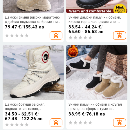
Дамски зимни високи маратонки
Зимни дамски памучни обувки,
с дебела подметка за бременни
висока горна част, еластичен
жени, които създават усещане за
Slip-On, синтетична кожа в горния
79.47
€
/
155.43 лв
33.54 - 44.24
€
/
акане, големи памучни обувки,
слой, гумена подметка
65.60 - 86.53 лв
add_shopping_cart
add_shopping_cart
големи размери 41 до 43
Дамски ботуши за сняг,
Зимни памучни обувки с кръгъл
подплатени с плюш,
пръст, платформа, гумена
водоустойчиви, високи, зимни до
подметка, страничен цип
34.50 - 62.51
€
/
38.95
€
/
76.18 лв
-40°C
67.48 - 122.26 лв
add_shopping_cart
add_shopping_cart