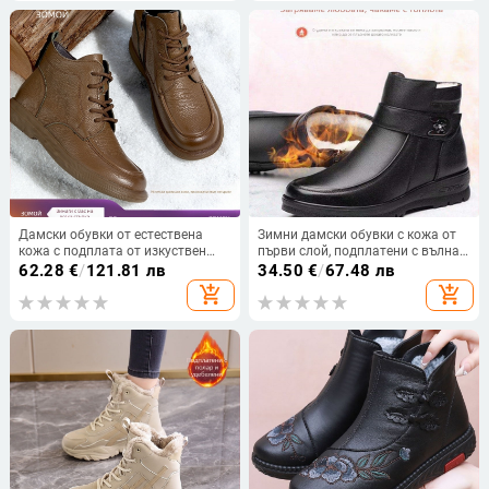
Подметка: гума)
полиуретан; ток: нисък 1–3 см;
форма на пръста: кръгла)
Дамски обувки от естествена
Зимни дамски обувки с кожа от
кожа с подплата от изкуствен
първи слой, подплатени с вълна,
пух, гумена подметка, висок връх,
гумена несхлъзваща подметка,
62.28
€
/
121.81 лв
34.50
€
/
67.48 лв
страничен цип, кръгъл нос
странична ципа
add_shopping_cart
add_shopping_cart