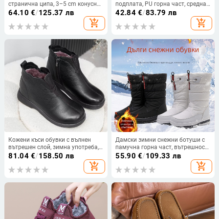
странична ципа, 3–5 cm конусна
подплата, PU горна част, средна
пета, горен материал: супер
височина, страничен цип, гумена
64.10
€
/
125.37 лв
42.84
€
/
83.79 лв
влакна, гумена подметка
подметка
add_shopping_cart
add_shopping_cart
Кожени къси обувки с вълнен
Дамски зимни снежни ботуши с
вътрешен слой, зимна употреба,
памучна горна част, вътрешност
нисък ток 1–3 см, страничен цип,
от изкуствен плюш, стелка от
81.04
€
/
158.50 лв
55.90
€
/
109.33 лв
гумена подметка
изкуствена вълна, гумена
add_shopping_cart
add_shopping_cart
подметка, плосък ток