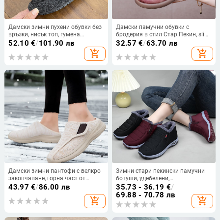
Дамски зимни пухени обувки без
Дамски памучни обувки с
връзки, нисък топ, гумена
бродерия в стил Стар Пекин, slip-
подметка, горна материя Xishi
on, мек под, топли и удобни за
52.10
€
/
101.90 лв
32.57
€
/
63.70 лв
Velvet, подплата изкуствен пух,
ежедневна употреба
add_shopping_cart
add_shopping_cart
корейски стил
Дамски зимни пантофи с велкро
Зимни стари пекински памучни
закопчаване, горна част от
ботуши, удебелени,
летяща прежда и плюш,
водоустойчиви, неплъзгащи се,
43.97
€
/
86.00 лв
35.73 - 36.19
€
/
подплата от изкуствен къс пух,
удобни, плоски, удобни
69.88 - 70.78 лв
add_shopping_cart
add_shopping_cart
EVA подметка, нисък профил
трансгранични снежни ботуши за
майки на средна възраст и
възрастни хора