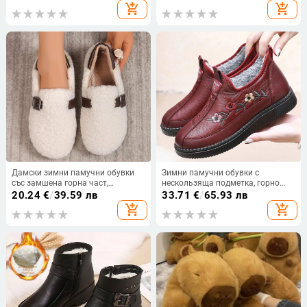
клин, памучна стелка
подметка, плюшена подплата,
add_shopping_cart
add_shopping_cart
подходящи за вътрешно и
външно носене
Дамски зимни памучни обувки
Зимни памучни обувки с
със замшена горна част,
нескользяща подметка, горно
подплатени с агнешова вълна,
покритие от микрофибър,
20.24
€
/
39.59 лв
33.71
€
/
65.93 лв
подметка PU, топли и удобни
подплата от изкуствен къс плюш,
add_shopping_cart
add_shopping_cart
подметка от телешко сухожилие