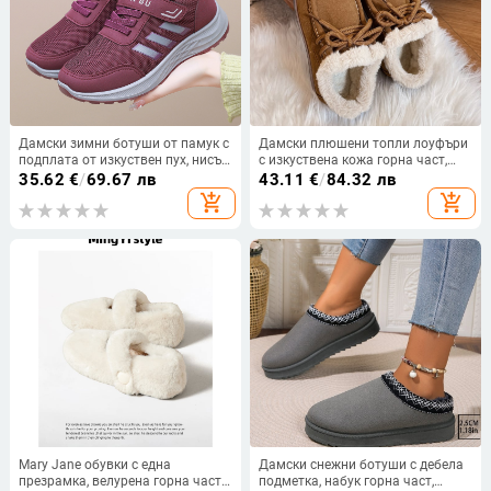
Дамски зимни ботуши от памук с
Дамски плюшени топли лоуфъри
подплата от изкуствен пух, нисък
с изкуствена кожа горна част,
глезен, гумена подметка, връзки
подплата от изкуствен пух, нисък
35.62
€
/
69.67 лв
43.11
€
/
84.32 лв
глезен, кръгъл нос, гумена
add_shopping_cart
add_shopping_cart
подметка
Mary Jane обувки с една
Дамски снежни ботуши с дебела
презрамка, велурена горна част,
подметка, набук горна част,