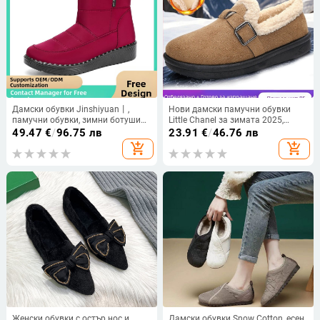
Дамски обувки Jinshiyuan丨,
Нови дамски памучни обувки
памучни обувки, зимни ботуши
Little Chanel за зимата 2025,
за през граница, с поларена
ретро, памучни ботуши
49.47
€
/
96.75 лв
23.91
€
/
46.76 лв
подплата, удебелени, топли
Birkenstock с полар и удебелени
add_shopping_cart
add_shopping_cart
снежни ботуши, обработени и
снежни ботуши
персонализирани памучни
ботуши
Женски обувки с остър нос и
Дамски обувки Snow Cotton, есен