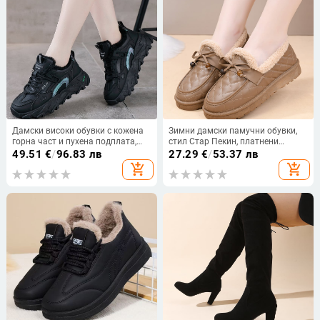
Дамски високи обувки с кожена
Зимни дамски памучни обувки,
горна част и пухена подплата,
стил Стар Пекин, платнени
зимни снежни ботуши, корейски
обувки с подплата от флис и
49.51
€
/
96.83 лв
27.29
€
/
53.37 лв
стил, 2025 г.
удебелена мека подметка, без
add_shopping_cart
add_shopping_cart
връзки, едноцветни лофери