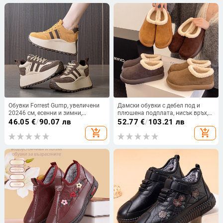
Обувки Forrest Gump, увеличени
Дамски обувки с дебел под и
20246 см, есенни и зимни,
плюшена подплата, нисък връх,
неплъзгащи се, ултра леки,
велурен горен материал за
46.05
€
/
90.07 лв
52.77
€
/
103.21 лв
Ankora, червени експлозии,
зимна топлина
add_shopping_cart
add_shopping_cart
спортни високи обувки Torre