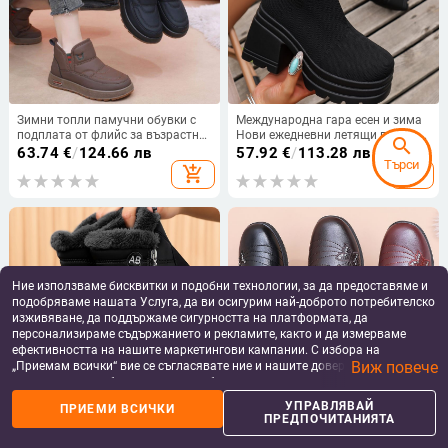
Зимни топли памучни обувки с
Международна гара есен и зима
подплата от флийс за възрастни,
Нови ежедневни летящи плетени
search
противохлъзгащи и
еднослойни обувки с дебела
63.74
€
/
124.66 лв
57.92
€
/
113.28 лв
Търси
водоустойчиви
подметка, високи еластични
add_shopping_cart
add_shopping_cart
чорапи, ботуши, европейски и
американски модни ежедневни
обувки
Ние използваме бисквитки и подобни технологии, за да предоставяме и
подобряваме нашата Услуга, да ви осигурим най-доброто потребителско
изживяване, да поддържаме сигурността на платформата, да
персонализираме съдържанието и рекламите, както и да измерваме
ефективността на нашите маркетингови кампании. С избора на
Виж повече
„Приемам всички“ вие се съгласявате ние и нашите доверени партньори
да съхраняваме бисквитки и подобни технологии на вашето устройство
за рекламни и аналитични цели. Можете по всяко време да управлявате
УПРАВЛЯВАЙ
ПРИЕМИ ВСИЧКИ
Дамски памучни ботуши с висок
Памучни обувки за възрастни
своите предпочитания, като натиснете „Управлявай предпочитанията“.
ПРЕДПОЧИТАНИЯТА
връх за зима, горно платно,
жени, Обувки за майки, Зимни
За повече информация, моля, вижте нашата
Политика за защита на
подплата от изкуствен пух,
равни неплъзгащи се обувки с
32.48
€
/
63.53 лв
39.12
€
/
76.51 лв
данните
.