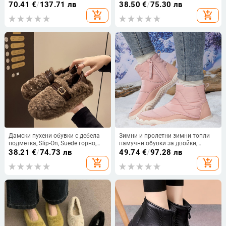
гумирана подметка, стелка с
подплата от изкуствен плюш,
70.41
€
/
137.71 лв
38.50
€
/
75.30 лв
изкуствен пух, кръгла пръст
стелка от изкуствена вълна,
add_shopping_cart
add_shopping_cart
нисък ток 1–3 см
Дамски пухени обувки с дебела
Зимни и пролетни зимни топли
подметка, Slip-On, Suede горно,
памучни обувки за двойки,
Rubber подметка, вътрешност от
ежедневни туристически обувки,
38.21
€
/
74.73 лв
49.74
€
/
97.28 лв
изкуствен пух, зима/есен
неплъзгащи се, устойчиви на
add_shopping_cart
add_shopping_cart
износване, водоустойчиви, с
поларена подплата