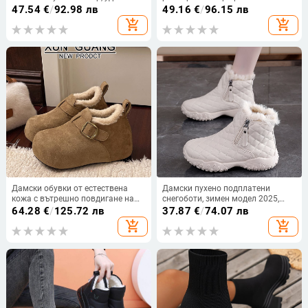
ботуши до глезена, меки кожени
токчета над коляното, велурени
47.54
€
/
92.98 лв
49.16
€
/
96.15 лв
памучни обувки, дебели вълнени
ботуши, есен 2025, нови
add_shopping_cart
add_shopping_cart
ботуши, зимни ботуши от кожа,
европейски и американски стил,
едноделни кожени обувки
модни дамски ботуши на склад
Дамски обувки от естествена
Дамски пухено подплатени
кожа с вътрешно повдигане на
снегоботи, зимен модел 2025,
височината 7 см, дебела
дебела подметка, стилни
64.28
€
/
125.72 лв
37.87
€
/
74.07 лв
подметка и плюше подплата,
памучни обувки, топли K16
add_shopping_cart
add_shopping_cart
зимни ботуши за сняг