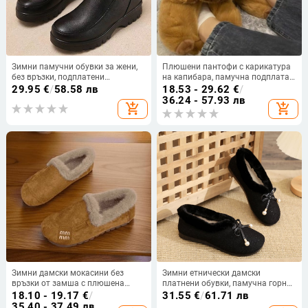
Зимни памучни обувки за жени,
Плюшени пантофи с карикатура
без връзки, подплатени
на капибара, памучна подплата,
изкуствен пух, противохлъзгаща
набук горна част, средно високи,
29.95
€
/
58.58 лв
18.53 - 29.62
€
/
гумена подметка
унисекс, за домашно ползване
36.24 - 57.93 лв
add_shopping_cart
add_shopping_cart
през зима, пролет и есен
Зимни дамски мокасини без
Зимни етнически дамски
връзки от замша с плюшена
платнени обувки, памучна горна
подплата, Boken, ретро стил
част, плюшена подплата,
18.10 - 19.17
€
/
31.55
€
/
61.71 лв
антихлъзгаща подметка, нисък
35.40 - 37.49 лв