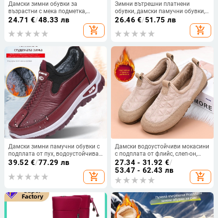
Дамски зимни обувки за
Зимни вътрешни платнени
възрастни с мека подметка,
обувки, дамски памучни обувки,
подплатени флисом, топли и
неплъзгащи се, нови удебелени
24.71
€
/
48.33 лв
26.46
€
/
51.75 лв
противохлъзгащи, slip-on с Velcro
стари дамски меки обувки с
add_shopping_cart
add_shopping_cart
дебело дъно и поларена
подплата
Дамски зимни памучни обувки с
Дамски водоустойчиви мокасини
подплата от пух, водоустойчива
с подплата от флийс, слеп-он,
и противохлъзгаща гумена
топли зимни обувки 2024
39.52
€
/
77.29 лв
27.34 - 31.92
€
/
подметка
53.47 - 62.43 лв
add_shopping_cart
add_shopping_cart