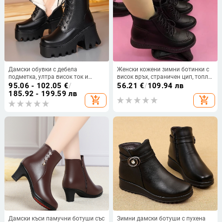
Дамски обувки с дебела
Женски кожени зимни ботинки с
подметка, ултра висок ток и
висок връх, страничен цип, топла
памучна подплата, увеличаващи
памучна подплата и неплъзгаща
95.06 - 102.05
€
/
56.21
€
/
109.94 лв
височината, ботуши Martin,
се гумена подметка
185.92 - 199.59 лв
add_shopping_cart
add_shopping_cart
дамски ботуши от естествена
кожа с връзки и памучна
подплата, еднослойни ботуши
тип „цигарена тръба“.
Дамски къси памучни ботуши със
Зимни дамски ботуши с пухена