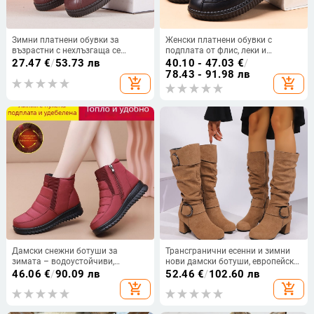
Зимни платнени обувки за
Женски платнени обувки с
възрастни с нехлъзгаща се
подплата от флис, леки и
подметка, подплатени изкуствен
противохлъзгащи, PU горнище,
27.47
€
/
53.73 лв
40.10 - 47.03
€
/
пух, горна част изкуствена кожа,
PVC подметка
78.43 - 91.98 лв
add_shopping_cart
add_shopping_cart
нисък ток 1–3 см, кръгъл нос
Дамски снежни ботуши за
Трансгранични есенни и зимни
зимата – водоустойчиви,
нови дамски ботуши, европейски
противохлъзгващи, топло
и американски високи до
46.06
€
/
90.09 лв
52.46
€
/
102.60 лв
подплатени, високи ботуши със
коляното, велурени ботуши с
add_shopping_cart
add_shopping_cart
страничен цип (пета 3–5 cm,
висок ток и катарама за колан,
гумена подметка)
дамски ботуши на склад