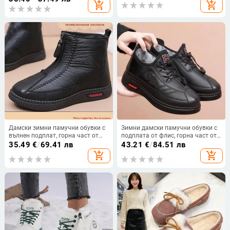
add_shopping_cart
add_shopping_cart
отвор
Дамски зимни памучни обувки с
Зимни дамски памучни обувки с
вълнен подплат, горна част от
подплата от флис, горна част от
супер влакна, предна ципа,
изкуствен PU, еластично
35.49
€
/
69.41 лв
43.21
€
/
84.51 лв
подметка PVC
затваряне, гумена подметка
add_shopping_cart
add_shopping_cart