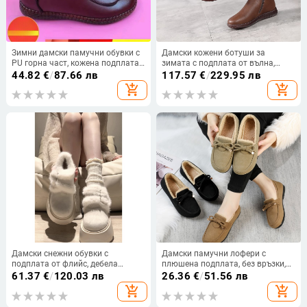
Зимни дамски памучни обувки с
Дамски кожени ботуши за
PU горна част, кожена подплата,
зимата с подплата от вълна,
пухена стелка, страничен цип (PU
страничен цип, плосък ток,
44.82
€
/
87.66 лв
117.57
€
/
229.95 лв
горна част; Кожена подплата;
закръглен нос
add_shopping_cart
add_shopping_cart
Пухена стелка; Страничен цип)
Дамски снежни обувки с
Дамски памучни лофери с
подплата от флийс, дебела
плюшена подплата, без връзки,
подметка, против плъзгане,
нисък ток 1–3 см, горна част
61.37
€
/
120.03 лв
26.36
€
/
51.56 лв
затваряне с велкро (Горна част:
велур, подметка полиуретан
add_shopping_cart
add_shopping_cart
изкуствен PU; Вътрешност/
(горна част: велур; подплата:
Подложка: изкуствен къс плюш;
изкуствен плюш; подметка: