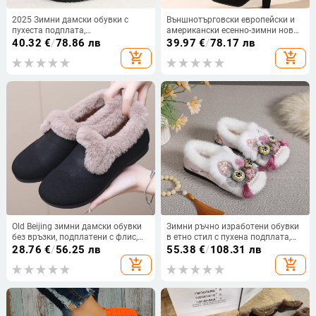
2025 Зимни дамски обувки с
Външнотърговски европейски и
пухеста подплата,
американски есенно-зимни нови
водоустойчива платформа и
големи размери ботуши над
40.32
€
/
78.86 лв
39.97
€
/
78.17 лв
дебела подметка, кръгла носка,
коляното с висок ток и остър
add_shopping_cart
add_shopping_cart
ежедневен стил
връх, чист цвят, дълги странични
ципове, дамски обувки,
еластични ботуши
Old Beijing зимни дамски обувки
Зимни ръчно изработени обувки
без връзки, подплатени с флис,
в етно стил с пухена подплата,
топли и удобни, против
топли дамски памучни обувки с
28.76
€
/
56.25 лв
55.38
€
/
108.31 лв
подхлъзване, снежни ботуши
бродерия в античен стил и мека
add_shopping_cart
add_shopping_cart
подметка