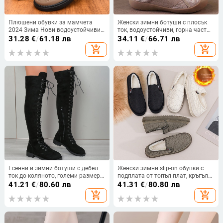
Плюшени обувки за мамчета
Женски зимни ботуши с плосък
2024 Зима Нови водоустойчиви
ток, водоустойчиви, горна част
ежедневни дамски памучни
от еластичен Lycra, подплата от
31.28
€
/
61.18 лв
34.11
€
/
66.71 лв
обувки с мека подметка, топли
изкуствен къс плюш, подметка
add_shopping_cart
add_shopping_cart
снежни ботуши за жени
полиуретан
Есенни и зимни ботуши с дебел
Женски зимни slip-on обувки с
ток до коляното, големи размери,
подплата от топъл плат, кръгъл
секси, външнотърговски, дамски,
нос, нисък ток
41.21
€
/
80.60 лв
41.31
€
/
80.80 лв
европейски и американски,
add_shopping_cart
add_shopping_cart
велурени, трансгранични, с
кръгла глава, рицарски ботуши