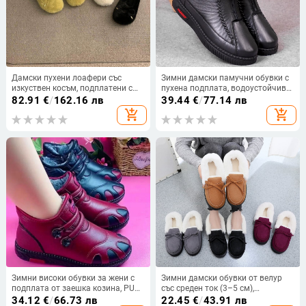
Дамски пухени лоафери със
Зимни дамски памучни обувки с
изкуствен косъм, подплатени с
пухена подплата, водоустойчиви,
плюш, гумена подметка, нисък
цип отпред, мека гумена
82.91
€
/
162.16 лв
39.44
€
/
77.14 лв
ток, за външно носене, есен–зима
подметка
add_shopping_cart
add_shopping_cart
2025
Зимни високи обувки за жени с
Зимни дамски обувки от велур
подплата от заешка козина, PU
със среден ток (3–5 см),
горна част, PVC подметка, нисък
противохлъзгаща гумена
34.12
€
/
66.73 лв
22.45
€
/
43.91 лв