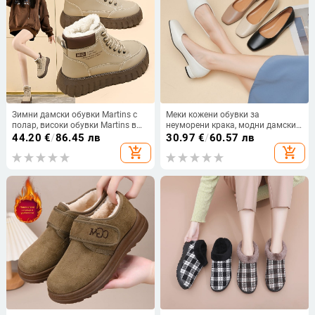
Зимни дамски обувки Martins с
Меки кожени обувки за
полар, високи обувки Martins в
неуморени крака, модни дамски
корейски стил, универсални,
обувки от 2022 г., нови, четири
44.20
€
/
86.45 лв
30.97
€
/
60.57 лв
удебелени, топли, с памучна
сезона, заострени, високи
add_shopping_cart
add_shopping_cart
подплата, платформа, ежедневни
токчета с дебел ток, големи
къси ботуши, снежни ботуши
размери, нисък ток, еднослойни
обувки