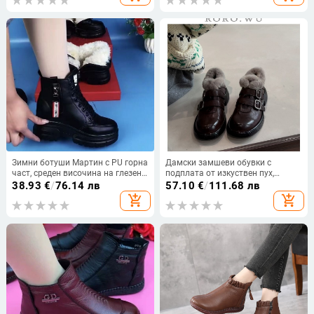
употреба
Зимни ботуши Мартин с PU горна
Дамски замшеви обувки с
част, среден височина на глезена,
подплата от изкуствен пух,
среден ток, гумирана подметка,
зимно-есенни, среден ток 3–5 см,
38.93
€
/
76.14 лв
57.10
€
/
111.68 лв
страничен цип
гумена подметка
add_shopping_cart
add_shopping_cart