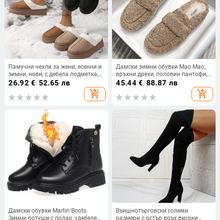
Памучни чехли за жени, есенни и
Дамски зимни обувки Mao Mao,
зимни, нови, с дебела подметка,
връхни дрехи, половин пантофи,
удобни, топли, половин комплект,
малък размер, памучни обувки
26.92
€
/
52.65 лв
45.44
€
/
88.87 лв
снежни ботуши за двойки
Baotou, офис памучни пантофи,
add_shopping_cart
add_shopping_cart
дебело подметка, голям размер,
дамски обувки 41-43
Дамски обувки Martin Boots
Външнотърговски големи
Зимни ботуши с полар, удебелени
размери с остър връх високи