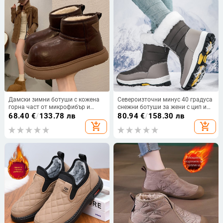
Дамски зимни ботуши с кожена
Североизточни минус 40 градуса
горна част от микрофибър и
снежни ботуши за жени с цип и
подплата от изкуствен косъм,
подплата от полар, Харбин, супер
68.40
€
/
133.78 лв
80.94
€
/
158.30 лв
снегови обувки с равна
топли памучни обувки с големи
add_shopping_cart
add_shopping_cart
подметка, нисък глезен, кръгъл
размери
нос, корейски стил