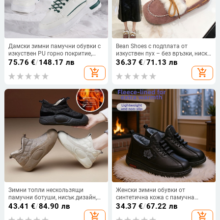
Дамски зимни памучни обувки с
Bean Shoes с подплата от
изкуствен PU горно покритие,
изкуствен пух – без връзки, ниско
кръгъл нос, нисък ток 1–3 см
горнище, гумена подметка
75.76
€
/
148.17 лв
36.37
€
/
71.13 лв
add_shopping_cart
add_shopping_cart
Зимни топли нескользящи
Женски зимни обувки от
памучни ботуши, нисък дизайн,
синтетична кожа с памучна
горна част от синтетична кожа,
подплата, водоустойчива и
43.41
€
/
84.90 лв
34.37
€
/
67.22 лв
гумена подметка, плюшена
противохлъзгаща PVC подметка,
add_shopping_cart
add_shopping_cart
подплата
леки и удобни за ежедневна