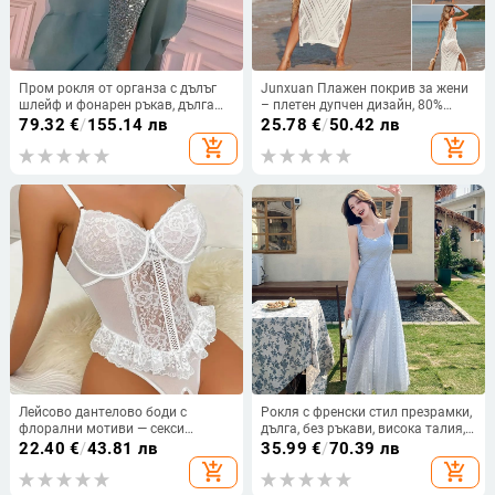
Пром рокля от органза с дълъг
Junxuan Плажен покрив за жени
шлейф и фонарен ръкав, дълга
– плетен дупчен дизайн, 80%
пола — Пролет 2024
полиестер съдържание, подплата
79.32
€
/
155.14 лв
25.78
€
/
50.42 лв
полиестер, тегло 234 g
add_shopping_cart
add_shopping_cart
Лейсово дантелово боди с
Рокля с френски стил презрамки,
флорални мотиви — секси
дълга, без ръкави, висока талия,
прозрачно тяло, дълбок V гръб и
квадратно деколте
22.40
€
/
43.81 лв
35.99
€
/
70.39 лв
открит чат; полиестер 95–100%,
add_shopping_cart
add_shopping_cart
тънък материал 121–140 г/m2,