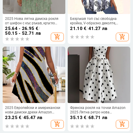
2025 Нова лятна дамска рокля
Безръкав топ със свободна
от шифон с къс ръкав, кръгло
кройка, V-образно деколте,
деколте и къси пластове, на
флорален принт, полиестер-
25.64 - 26.95
€
/
21.10
€
/
41.27 лв
Amazon Independent Station,
спандекс смес, дигитален печат
50.15 - 52.71 лв
add_shopping_cart
add_shopping_cart
европейска и американска
трансгранична рокля
2025 Европейски и американски
Френска рокля на точки Amazon
нови дамски дрехи Amazon
2025 Лятна ретро нова
Двойна презрамка с лятна
темпераментна талия Тънка
23.25
€
/
45.47 лв
35.13
€
/
68.71 лв
ежедневна асиметрична рокля с
пола за жени
add_shopping_cart
add_shopping_cart
кръгло деколте