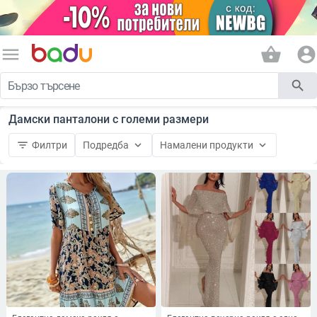
menu
shopping_basket
account_circle
search
Дамски панталони с големи размери
filter_list
keyboard_arrow_down
keyboard_arrow_down
Филтри
Подредба
Намалени продукти