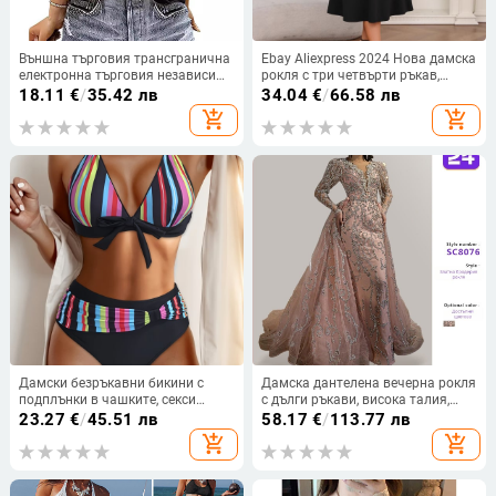
Външна търговия трансгранична
Ebay Aliexpress 2024 Нова дамска
електронна търговия независима
рокля с три четвърти ръкав,
станция Amazon Amazon нова
големи размери, с дантела,
18.11
€
/
35.42 лв
34.04
€
/
66.58 лв
крила щампована цветна
истински кадър
add_shopping_cart
add_shopping_cart
памучна дамска тениска
Дамски безръкавни бикини с
Дамска дантелена вечерна рокля
подплънки в чашките, секси
с дълги ръкави, висока талия,
дизайн, полиестерна материя
принцес стил пола, дълга рокля
23.27
€
/
45.51 лв
58.17
€
/
113.77 лв
(82% полиестер) и подплата
add_shopping_cart
add_shopping_cart
спандекс 18%, без метална опора,
за плуване