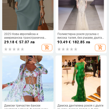
2025 Нова европейска и
Полиестерна рокля русалка с
американска трансгранична
висока талия, без ръкави, дълга
елегантна рокля с кръгло
пола
29.18
€
/
57.07 лв
93.49
€
/
182.85 лв
деколте, универсална,
add_shopping_cart
add_shopping_cart
едноцветна, със страничен джоб
и среден ръкав
Дамски тричастен бански
Дамска дантелена рокля с дълги