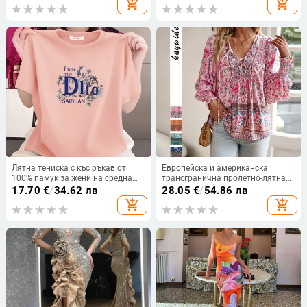
add_shopping_cart
add_shopping_cart
и гръб, черни, без ръкави,
гащеризон, модерен, готин
Лятна тениска с къс ръкав от
Европейска и американска
100% памук за жени на средна
трансгранична пролетно-лятна
възраст, свободна кройка, кръгло
2025 нова бохемска
17.70
€
/
34.62 лв
28.05
€
/
54.86 лв
деколте, прикрива корема, стилен
ваканционна риза с дълъг ръкав
add_shopping_cart
add_shopping_cart
и подходящ за ежедневието
и V-образно деколте с връзки за
жени