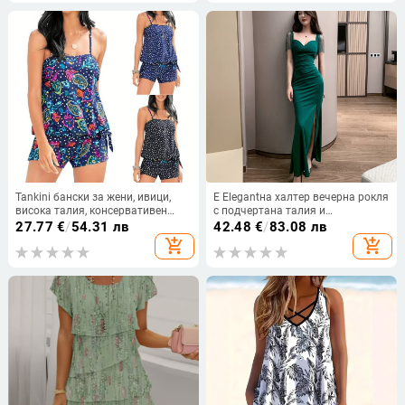
произход Фошан, пролет 2024
Tankini бански за жени, ивици,
Е Elegantна халтер вечерна рокля
висока талия, консервативен
с подчертана талия и
дизайн; подплата в чашката без
прикриване на корема, дълга
27.77
€
/
54.31 лв
42.48
€
/
83.08 лв
метална опора; полиестер 85%,
рокля стил русалка за формални
add_shopping_cart
add_shopping_cart
подплата 15% спандекс; без
събития
ръкави; долнище: бикини