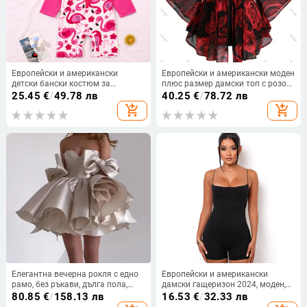
Европейски и американски
Европейски и американски моден
детски бански костюм за
плюс размер дамски топ с розов
момичета с разделен дълъг
принт и шнур, неправилен ръкав
25.45
€
/
49.78 лв
40.25
€
/
78.72 лв
ръкав, бански с анимационни
прилеп, средна дължина за жени,
add_shopping_cart
add_shopping_cart
герои, детски бански с горещ
за да изглеждат стройни
извор и слънцезащитен крем,
плувна шапка
Елегантна вечерна рокля с едно
Европейски и американски
рамо, без ръкави, дълга пола,
дамски гащеризон 2024, моден,
вискозен плат 70–80%,
външнотърговски, секси, с
80.85
€
/
158.13 лв
16.53
€
/
32.33 лв
подходяща за сватби
прилепнала кройка, с презрамка