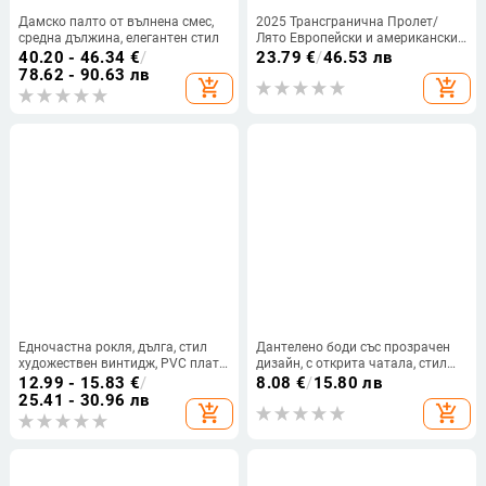
Дамско палто от вълнена смес,
2025 Трансгранична Пролет/
средна дължина, елегантен стил
Лято Европейски и американски
Ново дамско облекло
40.20 - 46.34
€
/
23.79
€
/
46.53 лв
Едноцветна дантелена тениска с
78.62 - 90.63 лв
add_shopping_cart
add_shopping_cart
къс ръкав и кръгло деколте
Едночастна рокля, дълга, стил
Дантелено боди със прозрачен
художествен винтидж, PVC плат,
дизайн, с открита чатала, стил
кръгло деколте, къси ръкави,
джъмпсют, полиестерна материя
12.99 - 15.83
€
/
8.08
€
/
15.80 лв
пролет 2025
25.41 - 30.96 лв
add_shopping_cart
add_shopping_cart