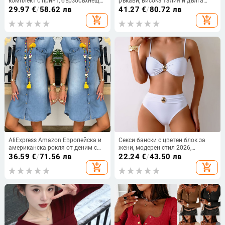
комплект с принт, бързосъхнещ
ръкави, висока талия и дълга
полиестер със спандекс
пола, плат: дантела, 95%
29.97
€
/
58.62 лв
41.27
€
/
80.72 лв
(82%/18%), подплънки за бюст
полиестер
add_shopping_cart
add_shopping_cart
AliExpress Amazon Европейска и
Секси бански с цветен блок за
американска рокля от деним с
жени, модерен стил 2026,
катарама и отворен джоб на
европейско-американски дизайн
36.59
€
/
71.56 лв
22.24
€
/
43.50 лв
гърдите, тип „горещи нокти“
за лято
add_shopping_cart
add_shopping_cart