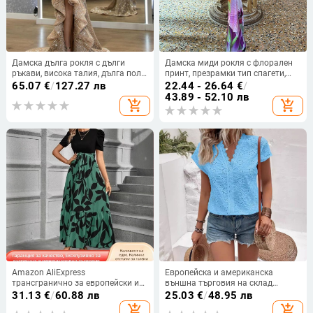
Дамска дълга рокля с дълги
Дамска миди рокля с флорален
ръкави, висока талия, дълга пола,
принт, презрамки тип спагети,
полиестер 95%+
без ръкави, U-образно деколте,
65.07
€
/
127.27 лв
22.44 - 26.64
€
/
талия в средата
43.89 - 52.10 лв
add_shopping_cart
add_shopping_cart
Amazon AliExpress
Европейска и американска
трансгранично за европейски и
външна търговия на склад
американски дамски флорални
Дамска дантелена декоративна
31.13
€
/
60.88 лв
25.03
€
/
48.95 лв
принтирани рокли с висока
куха дантелена риза Дамски топ
add_shopping_cart
add_shopping_cart