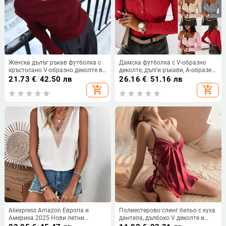
Женска дълъг ръкав футболка с
Дамска футболка с V-образно
кръстосано V-образно деколте в
деколте, дълги ръкави, А-образен
корейски стил, slim fit, топла
силует, памучна материя
21.73
€
/
42.50 лв
26.16
€
/
51.16 лв
базова дреха за пролетно–
add_shopping_cart
add_shopping_cart
есенен и зимен сезон
Aliexpress Amazon Европа и
Полиестерово слинг бельо с куха
Америка 2025 Нови летни
дантела, дълбоко V деколте и
дантелени топове с V-образно
презрамкова рокля (90–95%