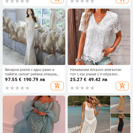
талия, модни и елегантни
темпераментни рокли
Вечерна рокля с едно рамо и
Независим Amazon елегантен
пайети, силует рибена опашка,
топ с къс ръкав с V-образно
дълга пола, полиестер, зимна
деколте, щампован, дантела,
97.55
€
/
190.79 лв
25.27
€
/
49.42 лв
2025
европейска и американска лятна
add_shopping_cart
add_shopping_cart
нова тениска с къс ръкав за жени