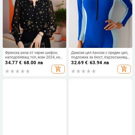
Френска риза от черен шифон,
Дамски цял бански с преден цип,
наподобяващ топ, есен 2024, нов
подложка за бюст, бързосъхнеща
стил, голям размер, тънка риза с
полиестерна материя, дълги
34.77
€
/
68.00 лв
32.69
€
/
63.94 лв
дълъг ръкав с флорален принт
ръкави, висока еластичност
add_shopping_cart
add_shopping_cart