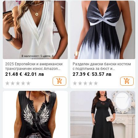
2025 Европейски и американски
Разделен дамски бански костюм
трансграничен износ Amazon
с подплънка за бюст и
Tiktok Доставка Чист цветен
завързване, принт, полиестер,
21.48
€
/
42.01 лв
27.39
€
/
53.57 лв
многослоен V-образен деколте
висока талия
add_shopping_cart
add_shopping_cart
голям размер дамски жилет