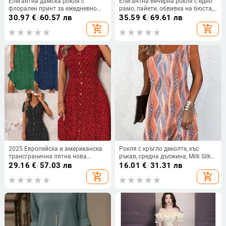
Елегантна дамска рокля с
Елегантна вечерна рокля с едно
флорален принт за ежедневно
рамо, пайети, обвивка на бюста,
пътуване до работа, европейска
дълга молив рокля с висока
30.97
€
/
60.57 лв
35.59
€
/
69.61 лв
и американска, трансгранична,
талия
add_shopping_cart
add_shopping_cart
Amazon, 2025 г.
2025 Европейска и американска
Рокля с кръгло деколте, къс
трансгранична лятна нова
ръкав, средна дължина, Milk Silk
модна дамска рокля на точки,
плат с 95%+ полиестер, пролет
29.16
€
/
57.03 лв
16.01
€
/
31.31 лв
секси V-образно деколте,
2025
add_shopping_cart
add_shopping_cart
закопчано с къс ръкав на точки