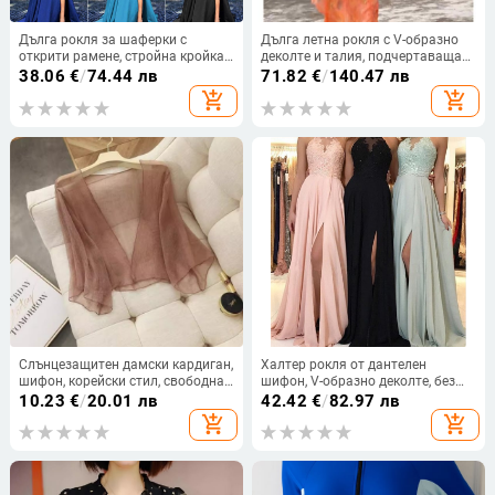
Дълга рокля за шаферки с
Дълга летна рокля с V-образно
открити рамене, стройна кройка
деколте и талия, подчертаваща
за сватбено тържество
силуета, плажен принт,
38.06
€
/
74.44 лв
71.82
€
/
140.47 лв
полиестер, къс ръкав, летен сезон
add_shopping_cart
add_shopping_cart
2024
Слънцезащитен дамски кардиган,
Халтер рокля от дантелен
шифон, корейски стил, свободна
шифон, V-образно деколте, без
кройка, дълги ръкави
ръкави, дълга рокля А-линия с
10.23
€
/
20.01 лв
42.42
€
/
82.97 лв
цепка
add_shopping_cart
add_shopping_cart