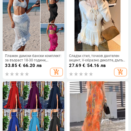
Плажен дамски бански комплект:
Сладък стил, точков дантелен
за възраст 18-30 години,
акцент, V-образно деколте, дълъг
презрамков горнище и
ръкав, дамска тениска за есен-
33.85
€
/
66.20 лв
27.69
€
/
54.16 лв
трислойна пола в стил лотос,
зима, стяга талията и оформя
add_shopping_cart
add_shopping_cart
слънцезащитен слой,
силуета, A-линия топ
полиестерна материя, подплата
100%, тегло 302 g, за фитнес и
плуване