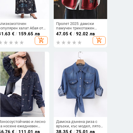
Близкоизточен
Пролет 2025: дамски
популярен халат Абая от
памучен трикотажен
Aliexpress, дамски
кардиган с апликация,
81.63
€
/
159.65 лв
47.05
€
/
92.02 лв
пролетно-летен нов
свободен силует, ретро-
add_shopping_cart
add_shopping_cart
принтиран дълъг ръкав,
ежедневно горнище
широк плисиран
кардиган
Износоустойчиво и лесно
Дамска дънена риза с
за носене ежедневен
връзки, къс модел, лято
ретро сако с панделка,
2024, лека дишаща
56.76
€
/
111.01 лв
38.35
€
/
75.01 лв