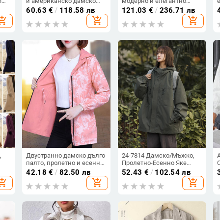
h
и американско дамско
модерно и елегантно
о-
есенно-зимно ново яке с
дизайнерско яке от висок
60.63
€
/
118.58 лв
121.03
€
/
236.71 лв
дълъг ръкав и принт с
клас във френски стил с
hopping_cart
add_shopping_cart
add_shopping_cart
пискюли, модерно
изтънчена и шикозна
елегантно яке
визия
,
Двустранно дамско дълго
24-7814 Дамско/Мъжко,
палто, пролетно и есенно
Пролетно-Есенно Яке
ат
2025, ново,
2024, Ново, Свободно, С
42.18
€
/
82.50 лв
52.43
€
/
102.54 лв
а
югоизточноазиатско,
Качулка, Ветроустойчиво,
hopping_cart
add_shopping_cart
add_shopping_cart
големи размери, на склад
Водоустойчиво,
на едро
Ежедневно, Модерно