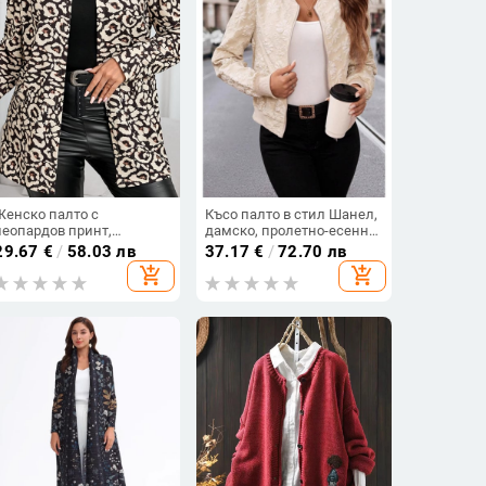
Женско палто с
Късо палто в стил Шанел,
леопардов принт,
дамско, пролетно-есенно,
полиестер, кръгла яка,
2024 г., ново пристигане,
29.67
€
/
58.03 лв
37.17
€
/
72.70 лв
дълги ръкави
малък стил, бейзболен
add_shopping_cart
add_shopping_cart
костюм в западен стил,
ежедневен, с яке за
всички мачове