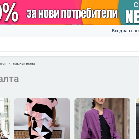
Вход за търг
рехи
Дамски палта
алта