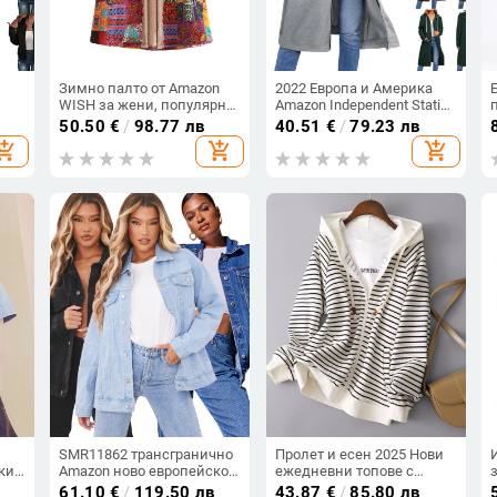
Зимно палто от Amazon
2022 Европа и Америка
WISH за жени, популярно
Amazon Independent Station
ново европейско и
Трансгранично топло яке
50.50
€
/
98.77 лв
40.51
€
/
79.23 лв
нно
американско, с качулка и
за есен и зима Свободно
hopping_cart
add_shopping_cart
add_shopping_cart
тно
принт от памук и лен,
яке с цип и дълга качулка
ка,
топло и плюшено палто
Дамско облекло
SMR11862 трансгранично
Пролет и есен 2025 Нови
ки
Amazon ново европейско
ежедневни топове с
и американско секси
качулка на райета, малки
61.10
€
/
119.50 лв
43.87
€
/
85.80 лв