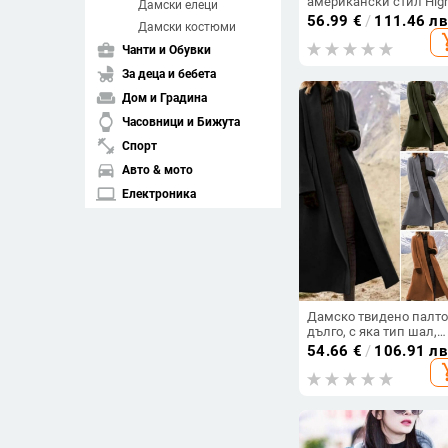
американски стил Hig
Дамски елеци
Street, дамско пролетн
56.99
€
/
111.46 лв
Дамски костюми
есенно и зимно,
add_s
свободно, голямо, със
business_center
Чанти и Обувки
средна дължина,
child_friendly
За деца и бебета
ежедневно яке, топ
деним
weekend
Дом и Градина
watch
Часовници и Бижута
fitness_center
Спорт
directions_car
Авто & мото
laptop
Електроника
spa
Здраве и красота
pets
Домашни любимци
Изчисти филтрите
Дамско твидено палто
дълго, с яка тип шал,
ретро стил, вълнен пл
arrow_drop_down
54.66
€
/
106.91 лв
Подредба
на полиестерна основ
add_s
compare_arrows
Съвпадение
arrow_upward
Възходяща цена