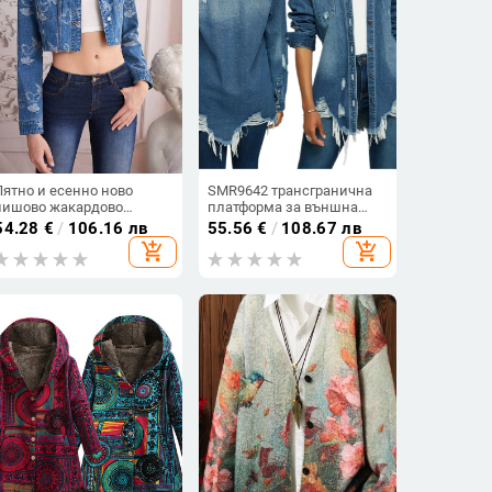
Лятно и есенно ново
SMR9642 трансгранична
нишово жакардово
платформа за външна
дънково палто с
търговия AliExpress
54.28
€
/
106.16 лв
55.56
€
/
108.67 лв
панделка, дамско сладко
трансгранична
add_shopping_cart
add_shopping_cart
готино късо дънково яке
европейска и
Spice Girl, ежедневен топ
американска
трансгранична секси
модно дамско дънково
палто