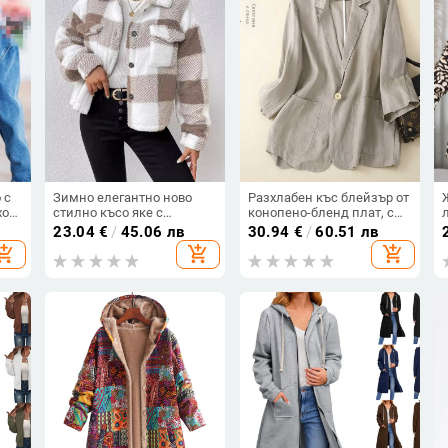
 с
Зимно елегантно ново
Разхлабен къс блейзър от
хоп,
стилно късо яке с
конопено-бленд плат, с
прилепнал крой, просто
костюмска яка, ръкав 3/4,
23.04
€
/
45.06 лв
30.94
€
/
60.51 лв
плюшено яке 5361
едноцветен.
hopping_cart
add_shopping_cart
add_shopping_cart