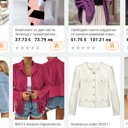
Комплект от две части:
Свободен палто-кардиган
тениска с геометричен
от ленено-рамиева смес
нт,
принт и пола, Milk Silk
със 70–80% лен и 20–30%
37.73
€
/
73.79 лв
51.75
€
/
101.21 лв
ует,
тъкан; Slim fit; деколте с
памук, средна дължина,
hopping_cart
add_shopping_cart
add_shopping_cart
открити рамене; ръкав
стойка яка, ръкав тип
3/4; съдържание на
батвин, еднобортно
полиестер 90-95% и
закопчаване — есен 2025
спандекс под 30%
B6013 Amazon Европейско
Уникално ново 2025 г.,