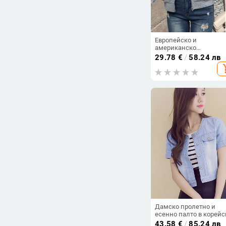
Европейско и
американско
трансгранично
29.78
€
/
58.24 лв
външнотърговско есе
add_s
и зимно ново едноцве
яке с цип, бейзболна я
раменни ръкави,
ежедневно яке
Дамско пролетно и
есенно палто в корейс
стил, сладък деним,
43.58
€
/
85.24 лв