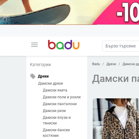
menu
Badu
Дрехи
Дамски д
Категории
Дамски п
local_offer
Дрехи
Дамски дрехи
Дамски якета
Дамски поли и рокли
Дамски панталони
Дамски ризи
Дамски блузи и
тениски
Дамски бански
костюми