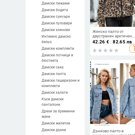
Дамски пижами
Дамски бодита
Дамски суичъри
Дамски пуловери
Дамски клинове
Женско палто от
двустранен арктичен
Интимно дамско
велур с леопардов при
42.26
€
/
82.65 лв
бельо
качулка, свободен сил
add_s
Дамски комплекти
средна дължина
Дамски потници и
бюстиета
Дамски сака
Дамски палта
Дамски гащеризони и
комплекти
Дамски халати
Къси дамски
панталони
Дрехи за бременни
жени
Дамски жилетки
Дамски дънки
Дънково палто в