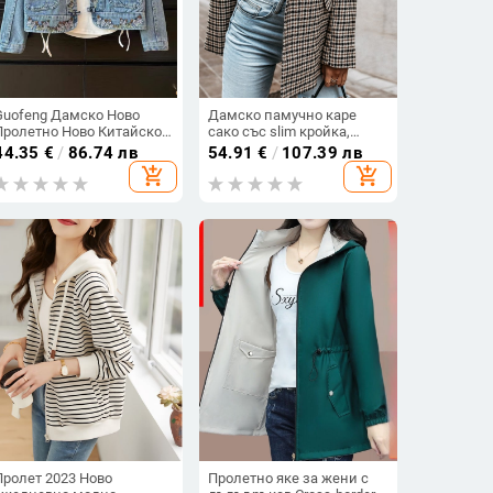
Guofeng Дамско Ново
Дамско памучно каре
Пролетно Ново Китайско
сако със slim кройка,
Бродирано Дънково Яке с
средна дължина, дълги
44.35
€
/
86.74 лв
54.91
€
/
107.39 лв
Дизайн на Къса Дънкова
ръкави
add_shopping_cart
add_shopping_cart
Риза с Ретро Топ
Пролет 2023 Ново
Пролетно яке за жени с