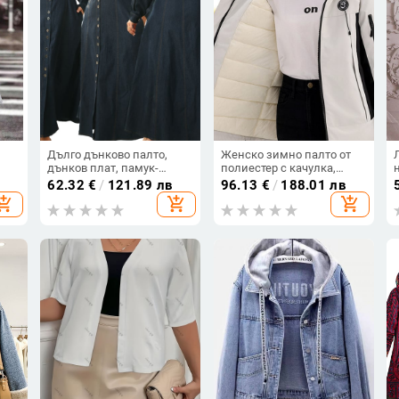
Дълго дънково палто,
Женско зимно палто от
дънков плат, памук-
полиестер с качулка,
полиестер смес, яка с
дебело подплатено,
62.32
€
/
121.89 лв
96.13
€
/
188.01 лв
лацкан, дълги ръкави
средно дълго, цип
hopping_cart
add_shopping_cart
add_shopping_cart
,
ско
ке