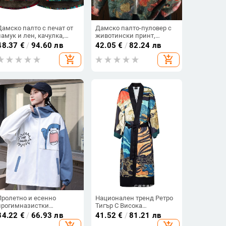
Дамско палто с печат от
Дамско палто-пуловер с
памук и лен, качулка,
животински принт,
свободен крой, средна
полиестерова материя,
48.37
€
/
94.60 лв
42.05
€
/
82.24 лв
дължина
колажни шевни детайли,
add_shopping_cart
add_shopping_cart
японско-корейски
свободен стил, средна
дължина, V-образно
деколте, дълги ръкави
Пролетно и есенно
Национален тренд Ретро
прогимназистки
Тигър С Висока
свободно палто за
Детайлизирана
34.22
€
/
66.93 лв
41.52
€
/
81.21 лв
момичета с дълъг ръкав,
Принтировка Кимоно
add_shopping_cart
add_shopping_cart