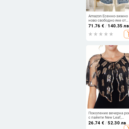
Amazon Есенно-зимно
ново свободно яке от
полар, дамско,
71.76
€
/
140.35 лв
ежедневие с едноред
add_s
закопчаване и
двустранно яке, памуч
яке
Поколение вечерна ро
с пайети New Leaf,
европейска и
26.74
€
/
52.30 лв
американска рокля за
add_s