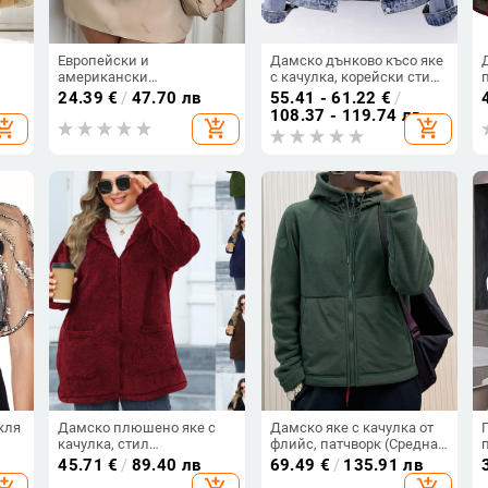
Европейски и
Дамско дънково късо яке
американски
с качулка, корейски стил,
трансграничен дамски
свободна кройка,
24.39
€
/
47.70 лв
55.41 - 61.22
€
/
но
моден елегантен V-
бродерия, едноцветно
108.37 - 119.74 лв
hopping_cart
add_shopping_cart
add_shopping_cart
образен деколте със
но
седемточкови ръкави, с
тънък крой, плътен цвят
кля
Дамско плюшено яке с
Дамско яке с качулка от
качулка, стил
флийс, патчворк (Средна
японско‑корейски
дебелина, Регулярна
45.71
€
/
89.40 лв
69.49
€
/
135.91 лв
лейфстайл, полиестер
дължина, Дълги ръкави,
hopping_cart
add_shopping_cart
add_shopping_cart