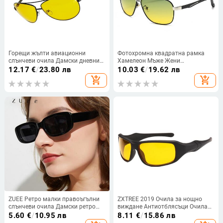
Горещи жълти авиационни
Фотохромна квадратна рамка
слънчеви очила Дамски дневни
Хамелеон Мъже Жени
очила за нощно виждане Марка
Поляризирани слънчеви очила
12.17
€
/
23.80 лв
10.03
€
/
19.62 лв
за шофиране на кола Мъжки
Спорт на открито Ден Нощ
add_shopping_cart
add_shopping_cart
очила Слънчеви очила Нощни
Шофиране Polaroid Слънчеви
светлини Очила
очила Очила
ZUEE Ретро малки правоъгълни
ZXTREE 2019 Очила за нощно
слънчеви очила Дамски ретро
виждане Антиотблясъци Очила
Маркови дизайнерски квадратни
за предпазни слънчеви очила
5.60
€
/
10.95 лв
8.11
€
/
15.86 лв
Сенници за слънчеви очила
Мъжки шофьор Жълти лещи