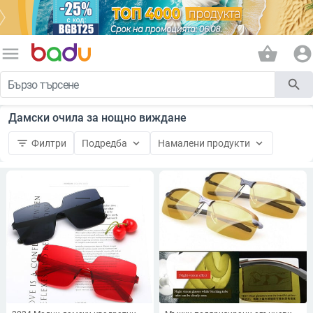
menu
shopping_basket
account_circle
search
Дамски очила за нощно виждане
filter_list
keyboard_arrow_down
keyboard_arrow_down
Филтри
Подредба
Намалени продукти