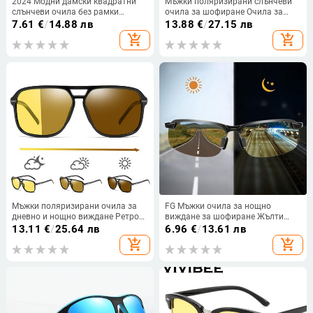
2024 Модни дамски квадратни
Мъжки поляризирани слънчеви
слънчеви очила без рамки
очила за шофиране Очила за
Дамски/мъжки дизайнерски
нощно виждане Намаляват
7.61
€
/
14.88 лв
13.88
€
/
27.15 лв
очила с луксозна марка
отблясъците
add_shopping_cart
add_shopping_cart
Огледало в цвят бонбон Oculos
de sol
Мъжки поляризирани очила за
FG Мъжки очила за нощно
дневно и нощно виждане Ретро
виждане за шофиране Жълти
квадратни, променящи се
очила PC Frame Слънчеви очила
13.11
€
/
25.64 лв
6.96
€
/
13.61 лв
цветове големи жълти очила
Външни очила за работа през
add_shopping_cart
add_shopping_cart
Дамски модни шофиращи
нощта Антиотблясъци Gafas
сенници