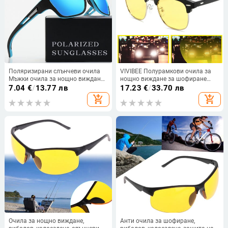
Поляризирани слънчеви очила
VIVIBEE Полурамкови очила за
Мъжки очила за нощно виждане
нощно виждане за шофиране
Driver Anti-Glare Слънчеви очила
Мъжки очила с жълта
7.04
€
/
13.77 лв
17.23
€
/
33.70 лв
Мъжки Спорт на открито
поляризирана леща Класически
add_shopping_cart
add_shopping_cart
Колоездене Цветни огледални
квадратни 2022 Дамски очила
сенници Goggle
Очила за нощно виждане,
Анти очила за шофиране,