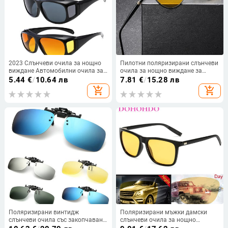
2023 Слънчеви очила за нощно
Пилотни поляризирани слънчеви
виждане Автомобилни очила за
очила за нощно виждане за
нощно шофиране Шофьорски
мъже, жени, класически ретро
5.44
€
/
10.64 лв
7.81
€
/
15.28 лв
очила Унисекс Слънчеви очила
моден дизайн, шофиране,
add_shopping_cart
add_shopping_cart
UV защита Слънчеви очила
риболов, жълти слънчеви очила
Очила подарък
Polaroid
Поляризирани винтидж
Поляризирани мъжки дамски
слънчеви очила със закопчаване
слънчеви очила за нощно
с прибиране Мъже Жени Нощно
виждане Drive Yellow Lens Vintage