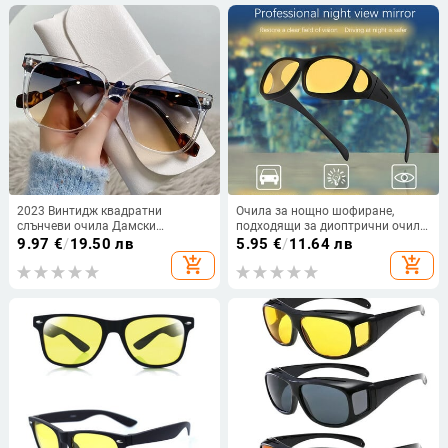
2023 Винтидж квадратни
Очила за нощно шофиране,
слънчеви очила Дамски
подходящи за диоптрични очила,
дизайнерски луксозни слънчеви
мъжки поляризирани слънчеви
9.97
€
/
19.50 лв
5.95
€
/
11.64 лв
очила за мъже Класически
очила за шофиране на открито,
add_shopping_cart
add_shopping_cart
UV400 външни дамски очила
за риболов, за очила за
Слънчеви очила Мъжки
късогледство