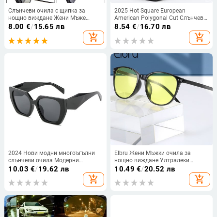
Слънчеви очила с щипка за
2025 Hot Square European
нощно виждане Жени Мъже
American Polygonal Cut Слънчеви
Поляризирани слънчеви очила
очила Мъже Жени Модни
8.00
€
/
15.65 лв
8.54
€
/
16.70 лв
Фотохромни очила за шофиране
персонализирани
add_shopping_cart
add_shopping_cart
против отблясъци Винтидж
минималистични Instagram
квадратни очила
очила
2024 Нови модни многоъгълни
Elbru Жени Мъжки очила за
слънчеви очила Модерни
нощно виждане Ултралеки
слънчеви очила Мъже и жени в
шофьорски очила за защита на
10.03
€
/
19.62 лв
10.49
€
/
20.52 лв
Европа и Съединените щати
дългите светлини Променящи
add_shopping_cart
add_shopping_cart
Очила за нощно виждане
цвета очила за шофиране