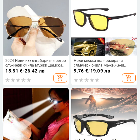
2024 Нови извънгабаритни ретро
Нови мъжки поляризирани
слънчеви очила Мъжки Дамски
слънчеви очила Мъже Жени
модни поляризирани
Ретро марков дизайн Слънчеви
13.51
€
/
26.42 лв
9.76
€
/
19.09 лв
фотохромни нюанси Очила
очила Мъжка мода Очила за
add_shopping_cart
add_shopping_cart
Двойни мостови слънчеви очила
нощно виждане за шофиране
за шофиране
Oculos De Sol