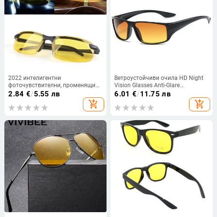
2022 интелигентни
Ветроустойчиви очила HD Night
фоточувствителни, променящи
Vision Glasses Anti-Glare
цвета поляризирани слънчеви
Колоездене Yellow Night Outdoor
2.84
€
/
5.55 лв
6.01
€
/
11.75 лв
очила мъжки ден и нощ
Road Очила за нощно виждане
add_shopping_cart
add_shopping_cart
шофиране риболов нощно
Очила за шофиране Y32
виждане слънчеви очила