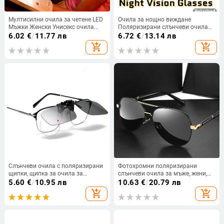
Мултисилни очила за четене LED
Очила за нощно виждане
Мъжки Женски Унисекс очила
Поляризирани слънчеви очила
Очила Диоптрична лупа Светещи
Мъже Спорт на открито
6.02
€
/
11.77 лв
6.72
€
/
13.14 лв
нощни очила за пресбиопия
Колоездене Слънчеви очила
add_shopping_cart
add_shopping_cart
Нови
Антиотблясъци Водач Цветни
огледални сенници Очила
Слънчеви очила с поляризирани
Фотохромни поляризирани
щипки, щипка за очила за
слънчеви очила за мъже, жени,
късогледство, водач, риболов,
луксозен дизайн, нощно виждане,
5.60
€
/
10.95 лв
10.63
€
/
20.79 лв
нощно виждане, щипка за
шофиране на кола, слънчеви
add_shopping_cart
add_shopping_cart
късогледство, щипка за
очила Polaroid, модни очила
слънцезащита, очила, очила,
2024 г.
очила Uv400