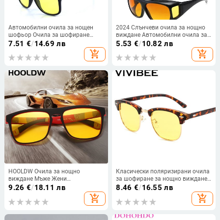
Автомобилни очила за нощен
2024 Слънчеви очила за нощно
шофьор Очила за шофиране
виждане Автомобилни очила за
Анти-отблясъци UV защита
нощно шофиране Шофьорски
7.51
€
/
14.69 лв
5.53
€
/
10.82 лв
Защитни слънчеви очила за
очила Унисекс Слънчеви очила
add_shopping_cart
add_shopping_cart
водача Очила
UV защита Слънчеви очила
Очила Подарък
HOOLDW Очила за нощно
Класически поляризирани очила
виждане Мъже Жени
за шофиране за нощно виждане
Поляризирани слънчеви очила
Мъжки жълти очила без рамки
9.26
€
/
18.11 лв
8.46
€
/
16.55 лв
Жълти лещи против отблясъци
Квадратни 2024 Дамски
add_shopping_cart
add_shopping_cart
Очила за нощно шофиране
слънчеви очила UV400
Слънчеви очила UV400 Очила