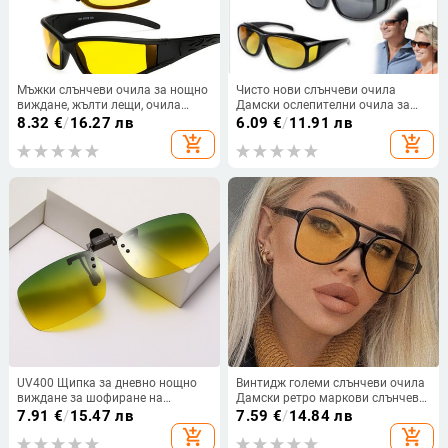
Мъжки слънчеви очила за нощно
Чисто нови слънчеви очила
виждане, жълти лещи, очила
Дамски ослепителни очила за
против отблясъци, шофиране,
шофиране Спортни очила за
8.32
€
/
16.27 лв
6.09
€
/
11.91 лв
поляризирани слънчеви очила,
шофиране Шофьор на
add_shopping_cart
add_shopping_cart
UV400 защита за шофьорски
автомобил Очила за нощно
очила
виждане
UV400 Щипка за дневно нощно
Винтидж големи слънчеви очила
виждане за шофиране на
Дамски ретро маркови слънчеви
слънчеви очила, Щипка за
очила с големи рамки Дамски
7.91
€
/
15.47 лв
7.59
€
/
14.84 лв
слънчеви очила против
черни, жълти квадратни очила в
add_shopping_cart
add_shopping_cart
отблясъци, Щипка за очила,
стил Ins Oculos De Sol