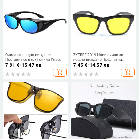
Очила за нощно виждане
ZXTREE 2019 Нови очила за
Поставят се върху очила Wrap
нощно виждане Предпазни
Shield Риболов Спортни очила за
очила Слънчеви очила против
7.91
€
/
15.47 лв
7.45
€
/
14.57 лв
шофиране Ветроустойчиви
отблясъци Мъжки очила с жълти
add_shopping_cart
add_shopping_cart
слънчеви очила
лещи за нощно виждане на
водача Унисекс очила Y4