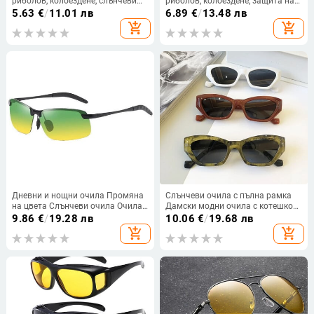
риболов, колоездене, слънчеви
риболов, колоездене, защита на
очила на открито, защита,
слънчеви очила на открито,
5.63
€
/
11.01 лв
6.89
€
/
13.48 лв
унисекс UV400
унисекс UV400, жълти лещи,
add_shopping_cart
add_shopping_cart
спортни очила
Дневни и нощни очила Промяна
Слънчеви очила с пълна рамка
на цвета Слънчеви очила Очила
Дамски модни очила с котешко
с рецепта Очила за шофиране
око Ретро инженерен дизайн
9.86
€
/
19.28 лв
10.06
€
/
19.68 лв
Извън очила за възрастни
Улични очила Uv400 Защитни
add_shopping_cart
add_shopping_cart
очила Нови