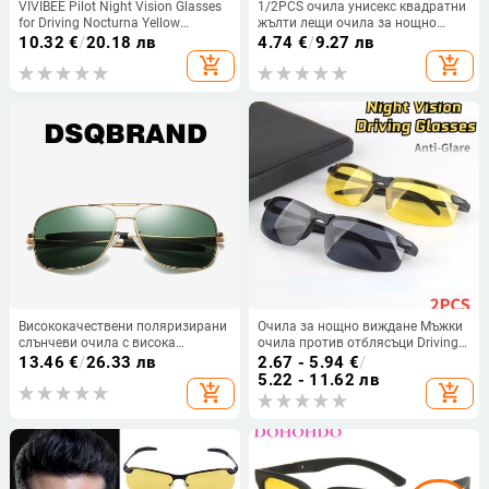
VIVIBEE Pilot Night Vision Glasses
1/2PCS очила унисекс квадратни
for Driving Nocturna Yellow
жълти лещи очила за нощно
Polarized UV400 Lens Авиационни
виждане за шофиране мъже
10.32
€
/
20.18 лв
4.74
€
/
9.27 лв
очила Мъжки слънчеви очила за
жени ветроустойчиви очила за
add_shopping_cart
add_shopping_cart
нощно виждане
шофиране жълти слънчеви очила
Висококачествени поляризирани
Очила за нощно виждане Мъжки
слънчеви очила с висока
очила против отблясъци Driving
разделителна способност за
Goggle Half Frame Поляризирани
13.46
€
/
26.33 лв
2.67 - 5.94
€
/
мъже и жени, ретро пилотни
слънчеви очила за шофьор
5.22 - 11.62 лв
add_shopping_cart
add_shopping_cart
очила с метална рамка, нощно
UV400 2PCS Дневни и нощни
виждане за риболов UV400
очила