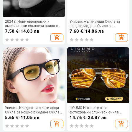
2024 г. Нови европейски и
Унисекс жълти лещи Очила за
американски слънчеви очила с
нощно виждане Очила за
квадратна рамка Snowflake с
шофиране
7.58
€
/
14.83 лв
7.60
€
/
14.86 лв
усещане за хип-хоп очила на
add_shopping_cart
add_shopping_cart
високо ниво
Унисекс Квадратни жълти лещи
LIOUMO Интелигентни
Очила за нощно виждане Очила
фотохромни слънчеви очила
за шофиране Мъже Жени
Мъжки поляризирани очила за
5.65
€
/
11.05 лв
14.76
€
/
28.87 лв
Ветроустойчиви очила за
нощно виждане Дамски
add_shopping_cart
add_shopping_cart
шофиране
антирефлексни очила за
шофиране UV400 gafas de sol