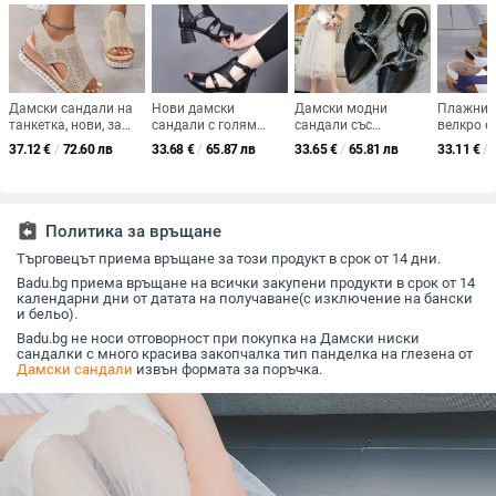
Дамски сандали на
Нови дамски
Дамски модни
Плажни 
танкетка, нови, за
сандали с голям
сандали със
велкро е
външнотърговски,
размер, кухи, с една
затворени пръсти
размери,
37.12
€
/
72.60 лв
33.68
€
/
65.87 лв
33.65
€
/
65.81 лв
33.11
€
/
големи размери,
линия, тип „рибя
2023 Лято нови
блокове,
сандали Amazon,
уста“, на танкетка, за
феерични дебели
нови, са
тъкани от дишаща
жени, с широчина на
токчета с заострени
платформ
мрежа, сандали с
рамката, AliExpress
кристали на висок
рибен връх, дамски
ток с пола
assignment_return
Политика за връщане
обувки
Търговецът приема връщане за този продукт в срок от 14 дни.
Badu.bg приема връщане на всички закупени продукти в срок от 14
календарни дни от датата на получаване(с изключение на бански
и бельо).
Badu.bg не носи отговорност при покупка на Дамски ниски
сандалки с много красива закопчалка тип панделка на глезена от
Дамски сандали
извън формата за поръчка.