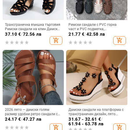
Трансгранична външна търговия
Римски сандали с PVC горна
Римски сандали на клин Дамски
част и PVC подметка,
нови меки подметки Обувки за
закопчаване с катарама,
37.10
€
/
72.56 лв
21.77
€
/
42.58 лв
майки Модно облекло Дамски
бързосъхнещи и дишащи леки
add_shopping_cart
add_shopping_cart
сандали плюс размер Дамски
обувки за ежедневието
обувки
2026 лято — дамски голям
Дамски сандали на платформа с
размер удобни ретро сандали с
трансграничен дизайн, лято
катарама, плоски, универсален
2025, ново пристигане, големи
24.17
€
/
47.27 лв
31.67 - 32.61
€
/
размер
размери, модни обувки с клин и
61.94 - 63.78 лв
add_shopping_cart
add_shopping_cart
цвете, кристали, фея, плажни