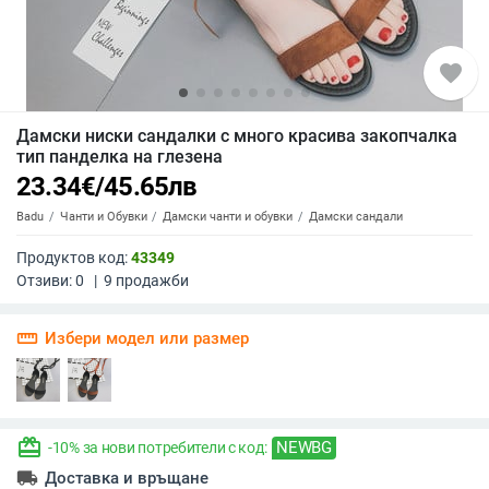
favorite
Дамски ниски сандалки с много красива закопчалка
тип панделка на глезена
23.34
€
/
45.65
лв
Badu
Чанти и Обувки
Дамски чанти и обувки
Дамски сандали
Продуктов код:
43349
Отзиви:
0
|
9
продажби
straighten
Избери модел или размер
redeem
NEWBG
-10% за нови потребители с код:
local_shipping
Доставка и връщане