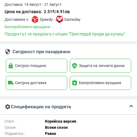
Доставка:
14 Август - 21 Август
€
Цена на доставка:
2.51
/
4.91
лв
,
Доставяме с:
Speedy
Sameday
Безпроблемно връщане
Продуктът се предлага с опция "Прегледай преди да купиш".
security
Сигурност при пазаруване
lock
policy
Сигурно плащане
Защита на личните данни
local_shipping
assignment_return
Сигурна доставка
Безпроблемно връщане
settings
Спецификации на продукта
Стил:
Корейска версия
Сезон:
Всеки сезон
Подметка :
Равна