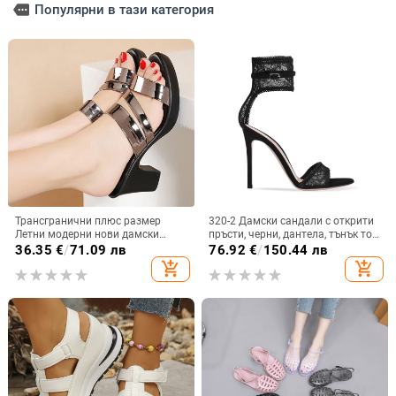
more
Популярни в тази категория
Трансгранични плюс размер
320-2 Дамски сандали с открити
Летни модерни нови дамски
пръсти, черни, дантела, тънък ток,
сандали и чехли на висок ток,
каишка за глезена
36.35
€
/
71.09 лв
76.92
€
/
150.44 лв
водоустойчива платформа,
add_shopping_cart
add_shopping_cart
дебел ток, ярки кожени сандали с
рибена уста, универсални,
ежедневни, дамски стил