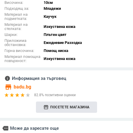
Височина:
10см
Подходящ за:
Младежи
Материал на
Каучук
подметката:
Материал на
Изкуствена кожа
стелката:
Шарки:
Плътен цвят
Приложима
Ежедневие Разходка
обстановка:
Горна височина:
Помощ ниска
Материал помощна
Изкуствена кожа
повърхност:
info
Информация за търговец
store
badu.bg
82.8% позитивни оценки
storefront
ПОСЕТЕТЕ МАГАЗИНА
more
Може да харесате още