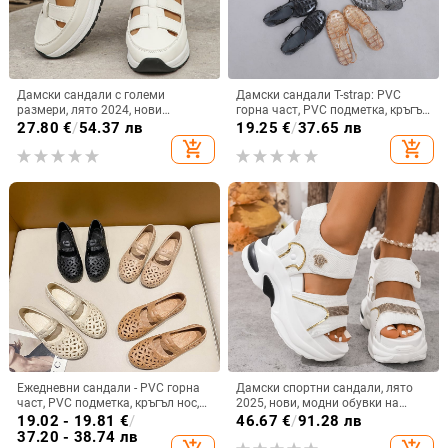
Дамски сандали с големи
Дамски сандали T-strap: PVC
размери, лято 2024, нови
горна част, PVC подметка, кръгъл
европейски и американски,
нос, нисък връх, бързосъхнещи
27.80
€
/
54.37 лв
19.25
€
/
37.65 лв
римски, велкро, дамски обувки,
add_shopping_cart
add_shopping_cart
чехли, 44 ярда, независима
станция
Ежедневни сандали - PVC горна
Дамски спортни сандали, лято
част, PVC подметка, кръгъл нос,
2025, нови, модни обувки на
прорезан модел, дишащи
платформа с дебела подметка,
19.02 - 19.81
€
/
46.67
€
/
91.28 лв
повдигащи горни дрехи, големи
37.20 - 38.74 лв