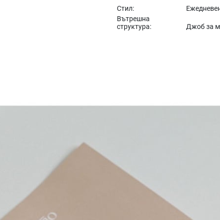
Стил:
Ежедневе
Вътрешна
структура:
Джоб за 