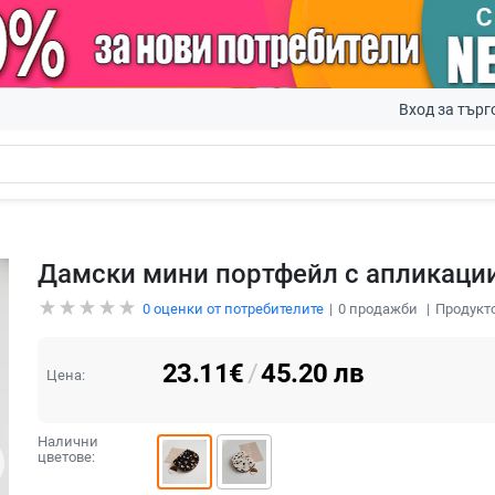
Вход за търг
Дамски мини портфейл с апликации
0
оценки от потребителите
0
продажби
Продукто
23.11
€
/
45.20
лв
Цена:
Налични
цветове: