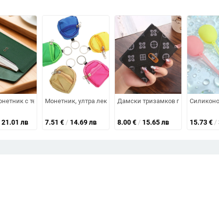
твена кожа, водоустойчива кожена чанта с цип, многофункционална мин
ожа, стил свеж и мил, подплата полиестер, за жени (естествена кожа; п
нетник с текстура lychee, тънък дълъг портфейл за банкноти, пътуване
Монетник, ултра лек, уличен стил, марка CS, полиестере
Дамски тризамков портфейл за мо
Силиконов
21.01 лв
7.51
€
/
14.69 лв
8.00
€
/
15.65 лв
15.73
€
/