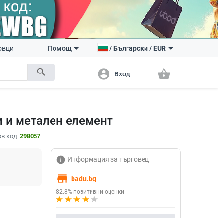
овци
Помощ
/
Български
/
EUR
search
account_circle
shopping_basket
Вход
 и метален елемент
в код:
298057
info
Информация за търговец
store
badu.bg
82.8% позитивни оценки