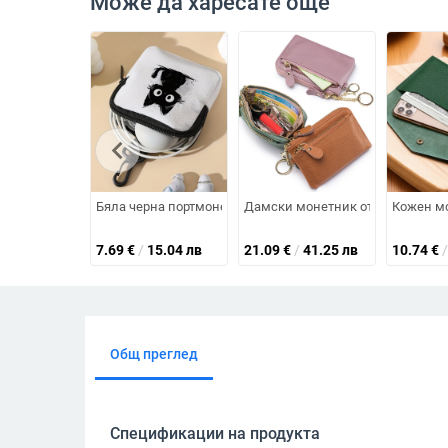
Може да харесате още
chevron_left
Бяла черна портмоне за монети с котешки принт, изкус
Дамски монетник от естествена к
Кожен мо
7.69
€
/
15.04 лв
21.09
€
/
41.25 лв
10.74
€
/
Общ преглед
Спецификации на продукта