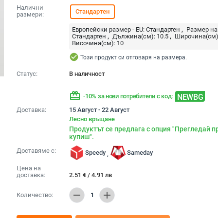
Налични
Стандартен
размери:
Европейски размер - EU:
Стандартен
Размер на
Стандартен
Дължина(см):
10.5
Широчина(см)
Височина(см):
10
check_circle
Този продукт си отговаря на размера.
Статус:
В наличност
redeem
NEWBG
-10% за нови потребители с код:
Доставка:
15 Август - 22 Август
Лесно връщане
Продуктът се предлага с опция "Прегледай п
купиш".
Доставяме с:
Speedy
Sameday
,
Цена на
доставка:
2.51
€
/
4.91
лв
remove
add
Количество:
1