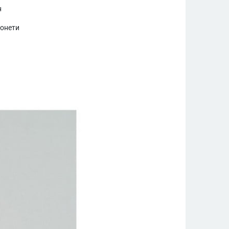
н
монети