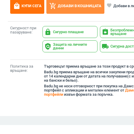
local_mall
add_shopping_cart
favorite
Добави в 
КУПИ СЕГА
ДОБАВИ В КОШНИЦАТА
Сигурност при
Безпроблем
lock
assignment_return
Сигурно плащане
пазаруване:
връщане
Защита на личните
policy
local_shipping
Сигурна дос
данни
Политика за
Търговецът приема връщане за този продукт в сро
връщане:
Badu.bg приема връщане на всички закупени прод
от 14 календарни дни от датата на получаване(с
на бански и бельо).
Badu.bg не носи отговорност при покупка на Дам
портфейл с апликации и метален елемент от
Дам
портфейли
извън формата за поръчка.