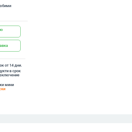
любими
но
тавка
к от 14 дни.
укти в срок
 изключение
ски мини
ски