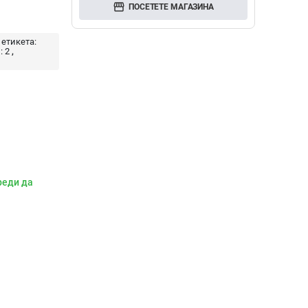
storefront
ПОСЕТЕТЕ МАГАЗИНА
 етикета:
:
2
реди да