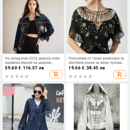
На склад есен 2024, дамска нова
Поколение от тънки аксесоари за
корейска версия на широки
сватбени рокли за жени, пуловер
ретро сини шевове с контрастен
с прежда през рамо, перспектива,
59.60
€
/
116.57 лв
19.66
€
/
38.45 лв
цвят, дънки с дълъг ръкав и късо
пайети, малко палто, малка
add_shopping_cart
add_shopping_cart
палто
жилетка