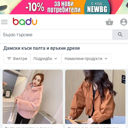
menu
shopping_basket
account_circle
search
Дамски къси палта и връхни дрехи
filter_list
keyboard_arrow_down
keyboard_arrow_down
Филтри
Подредба
Намалени продукти