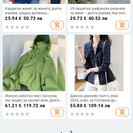
Кардиган жакет за жените, дълги
UV-защитна шифонова риза-яке
ръкави, средна дължина,
за жени – дълги ръкави, яка поло,
класическо деколте, материя:
свободна кройка, полиестер-
25.94
€
/
50.73 лв
20.72
€
/
40.52 лв
млечносилков бръшинг,
шифон материя, лято 2024
add_shopping_cart
add_shopping_cart
съдържание 30–50% спандекс и
полиестер (Пролет 2025)
Женско работно яке с качулка,
Дамско дънково палто, есен
къс модел за пролет-есен, дълги
2024, ново, за пътуване до
ръкави, поло яка, джобове с
работа, универсално, ежедневно,
61.21
€
/
119.72 лв
55.80
€
/
109.14 лв
ципове, полиестер-спандекс
просто яке, къс топ, деним, синьо,
add_shopping_cart
add_shopping_cart
материя
памучно