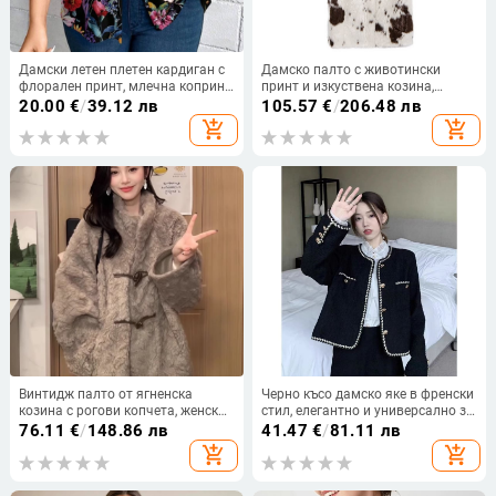
Дамски летен плетен кардиган с
Дамско палто с животински
флорален принт, млечна коприна
принт и изкуствена козина,
и полиестер със спандекс, къс
средна дължина, лафел яка,
20.00
€
/
39.12 лв
105.57
€
/
206.48 лв
ръкав, яка с лист лотос, дължина
дълги ръкави, спандекс
add_shopping_cart
add_shopping_cart
50–65 см, лек
Винтидж палто от ягненска
Черно късо дамско яке в френски
козина с рогови копчета, женско
стил, елегантно и универсално за
зимно пухено палто
дребна фигура
76.11
€
/
148.86 лв
41.47
€
/
81.11 лв
add_shopping_cart
add_shopping_cart