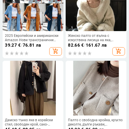
2025 Европейски и американски
Женско палто от вълна с
Amazon Нови трансгранични
изкуствена лисица на яка,
дамски дрехи в чужбина, горещо
закопчаване с връзки, смес със
39.27
€
/
76.81 лв
82.66
€
/
161.67 лв
продавани, свободни златни
спандекс, дълги ръкави
add_shopping_cart
add_shopping_cart
кадифени разтегливи панталони
с джобове и капак
Дамско тънко яке в корейски
Палто с свободна кройка, кръгло
стил, свободен крой, сако-
деколте, дълги ръкави,
образна яка, акрилово влакно
едноцветна полиестерна тъкан,