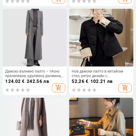
тънък полиестер, свободна
кройка
Дамско вълнено палто – тясно
Нов дамски палто в китайски
прилепване, удължена дължина,
стил, ретро дизайн с
яка в стил костюм, едноцветен
копчета‑възли, вдъхновено от
124.02
€
/
242.56 лв
52.26
€
/
102.21 лв
модел
Chanel, плюс размер, късо дамско
add_shopping_cart
add_shopping_cart
яке за пролет-есен 2025.