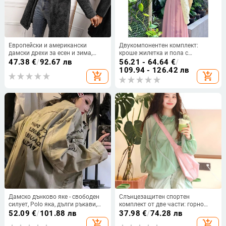
Европейски и американски
Двукомпонентен комплект:
дамски дрехи за есен и зима,
кроше жилетка и пола с
нови свободни, мързеливи,
подчертана талия и
47.38
€
/
92.67 лв
56.21 - 64.64
€
/
ежедневни, топли, плюшени, с
неравномерен силует, полиестер
109.94 - 126.42 лв
add_shopping_cart
add_shopping_cart
качулка, жилетка от кожа със
70–80%, летен 2024, процес:
средна дължина
колаж/шиване; стил: свеж и
сладък
Дамско дънково яке - свободен
Слънцезащитен спортен
силует, Polo яка, дълги ръкави,
комплект от две части: горно
геометричен принт, 70–80%
облекло с качулка и дълги
52.09
€
/
101.88 лв
37.98
€
/
74.28 лв
памук
ръкави с цип и къси панталони,
add_shopping_cart
add_shopping_cart