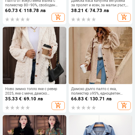
Палто от изкуствена вълна с
Дамска къса качулна ветровка
полиестер 80–90%, свободен
за пролет и есен, за малък ръст,
крой, качулка, дебело, дължина
ежедневна и стилна, висок клас
60.73
€
/
118.78 лв
38.21
€
/
74.73 лв
50–65 см
add_shopping_cart
add_shopping_cart
Ново зимно топло яке с ревер
Дамско дълго палто с яка,
2025, яке с мече, дамско
полиестер ≥95%, едноцветен
елегантно яке с имитация на
модел, дължина 80–100 cm,
35.33
€
/
69.10 лв
66.83
€
/
130.71 лв
кожа
свободен силует
add_shopping_cart
add_shopping_cart