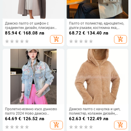
Дамско палто от шифон с
Палто от полиестер, едноцветно,
градиентен дизайн, плисиран
дълги ръкави, костюмна яка,
ефект, свободна кройка, удължен
стандартна дължина (50–65 см)
85.94
€
/
168.08 лв
68.72
€
/
134.40 лв
модел
add_shopping_cart
add_shopping_cart
Пролетно-есенно късо дънково
Дамско палто с качулка и цип,
палто 2024 Ново дамско
полиестер, колажен дизайн,
бродирано дамско облекло в
свободна кройка, есен 2024,
64.69
€
/
126.52 лв
62.63
€
/
122.49 лв
китайски стил, европейска
японско-корейски ежедневен
add_shopping_cart
add_shopping_cart
станция, европейски моден топ
стил