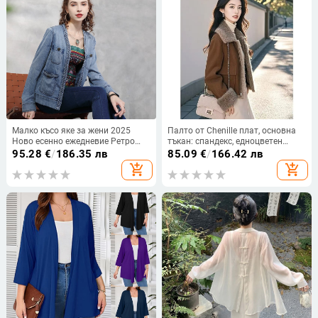
Малко късо яке за жени 2025
Палто от Chenille плат, основна
Ново есенно ежедневие Ретро
тъкан: спандекс, едноцветен
дизайн Плетено усукване
модел, яка POLO, цип.
95.28
€
/
186.35 лв
85.09
€
/
166.42 лв
Дънково Топ 9323
add_shopping_cart
add_shopping_cart