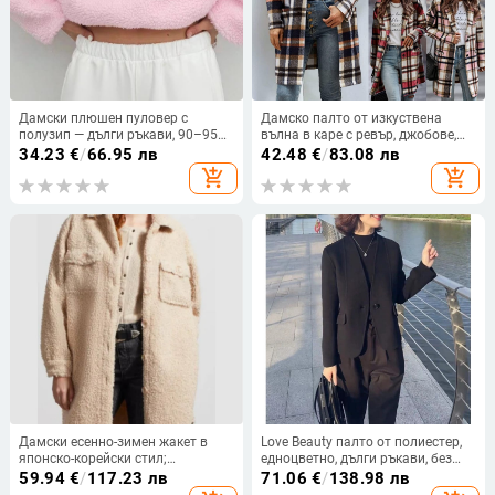
Дамски плюшен пуловер с
Дамско палто от изкуствена
полузип — дълги ръкави, 90–95%
вълна в каре с ревър, джобове,
полиестер, есен 2024
свободен силует, средна
34.23
€
/
66.95 лв
42.48
€
/
83.08 лв
дължина, бръшинг текстура
add_shopping_cart
add_shopping_cart
Дамски есенно-зимен жакет в
Love Beauty палто от полиестер,
японско-корейски стил;
едноцветно, дълги ръкави, без
полиестер с спандекс (90–95%
яка, закопчаване с едно копче
59.94
€
/
117.23 лв
71.06
€
/
138.98 лв
полиестер, <30% спандекс), POLO