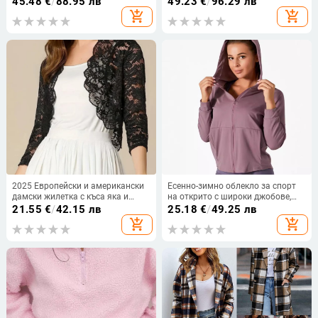
45.48
€
/
88.95 лв
49.23
€
/
96.29 лв
95%+, дълги ръкави, есен 2024
средна дебелина
add_shopping_cart
add_shopping_cart
2025 Европейски и американски
Есенно-зимно облекло за спорт
дамски жилетка с къса яка и
на открито с широки джобове,
жилетка от чиста елегантна
йога, фитнес, бързосъхнещ
21.55
€
/
42.15 лв
25.18
€
/
49.25 лв
дантелена риза на склад
кардиган с качулка и цип,
add_shopping_cart
add_shopping_cart
спортен външен вид