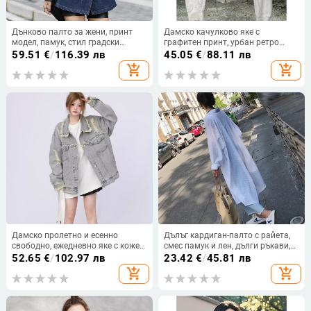
Дънково палто за жени, принт
Дамско качулково яке с
модел, памук, стил градски
графитен принт, урбан ретро
пътувания
стил (Полиестер 95%+, дълги
59.51
€
/
116.39 лв
45.05
€
/
88.11 лв
ръкави, качулка, урбан стил,
add_shopping_cart
add_shopping_cart
дамски)
Дамско пролетно и есенно
Дълъг кардиган-палто с райета,
свободно, ежедневно яке с кожен
смес памук и лен, дълги ръкави,
ръб, модерен топ, с ретро кожен
яка поло, еднокопчков модел
52.65
€
/
102.97 лв
23.42
€
/
45.81 лв
ръб и разкъсан деним
add_shopping_cart
add_shopping_cart