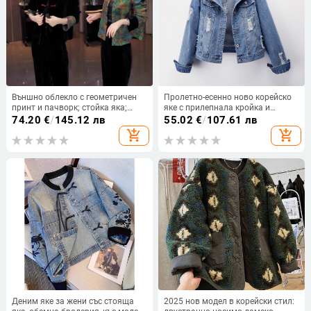
Външно облекло с геометричен
Пролетно-есенно ново корейско
принт и пачворк; стойка яка;
яке с прилепнала кройка и
дълги ръкави; полиестерна смес
разкъсани дънки, дамско, голямо,
74.20
€
/
145.12 лв
55.02
€
/
107.61 лв
(70–80% полиестер, 30–50%
студентско яке, модерно
add_shopping_cart
add_shopping_cart
други материали)
Деним яке за жени със стояща
2025 нов модел в корейски стил: