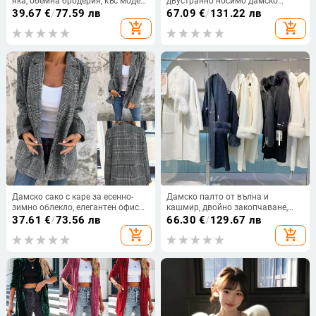
яка, обемна бродерия, къс модел,
двустранно носимо дамско
памук 95%+, дълги ръкави
поларено яке за есен и зима с
39.67
€
/
77.59 лв
67.09
€
/
131.22 лв
кръгла яка
add_shopping_cart
add_shopping_cart
Дамско сако с каре за есенно-
Дамско палто от вълна и
зимно облекло, елегантен офис
кашмир, двойно закопчаване,
стил, свободен силует, две
яка тип лацел, едноцветен модел,
37.61
€
/
73.56 лв
66.30
€
/
129.67 лв
копчета отпред, дълги ръкави,
флокирана текстура, средна
add_shopping_cart
add_shopping_cart
полиестер
дължина 65–80 см, британски
стил, есен 2025