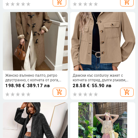
add_shopping_cart
add_shopping_cart
яка, едноредово копче, дълги
ръкави
Женско вълнено палто, ретро
Дамски къс corduroy жакет с
двустранно, с копчета от рога,
копчета отпред, дълги ръкави,
качулка, свободен силует,
поло яка, есен 2024
198.98
€
/
389.17 лв
28.58
€
/
55.90 лв
дължина 80–100 см
add_shopping_cart
add_shopping_cart