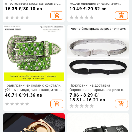
от естествена кожа, катарама с
моден едноцветен еластичен
катарама, декоративен пояс за
колан, класическа рокля, яке,
15.39
€
/
30.10 лв
10.49
€
/
20.52 лв
открито, корейски стил,
дамски колан с уплътнение на
add_shopping_cart
add_shopping_cart
ежедневни кожени изделия
талията
Трансграничен колан с кристали,
Презгранична доставка
y2k пънк мода, висок клас, мъжки
Опростена презрамка за риза с
диамантен колан с пълен
отвор за мъже и жени, колан за
46.71
€
/
91.36 лв
7.06 - 8.29
€
/
диамантен колан,
закрепване на риза, черно-бял
13.81 - 16.21 лв
add_shopping_cart
add_shopping_cart
персонализиран модерен колан
метален колан с катарама