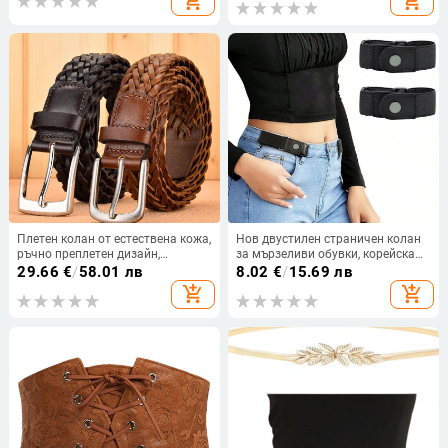
add_shopping_cart
add_shopping_cart
Плетен колан от естествена кожа,
Нов двустилен страничен колан
ръчно преплетен дизайн,
за мързеливи обувки, корейска
катарама от сплав, закопчаване
мода, еластичен колан за всички
29.66
€
/
58.01 лв
8.02
€
/
15.69 лв
с игла, ширина 2-4 см
видове тренировки, невидим
add_shopping_cart
add_shopping_cart
колан за военни цели