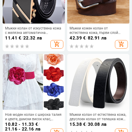
Мъжки колан от изкуствена кожа
Мъжки кожен колан от
с желязна автоматична
естествена кожа, първи слой
катарама, ширина 2-4 см, стил
телешка кожа, катарама от сплав
11.41
€
/
22.32 лв
42.39
€
/
82.91 лв
бизнес/универсален
с щифт, винтидж стил
add_shopping_cart
add_shopping_cart
Нов моден колан с широка талия
Мъжки колан от естествена кожа,
и цвете, дамски висок клас,
двуслоен колан от телешка кожа,
универсална рокля, декоративен
автоматична катарама, ширина
10.82 - 11.33
€
/
15.38
€
/
30.08 лв
колан за танци
2–4 см
21.16 - 22.16 лв