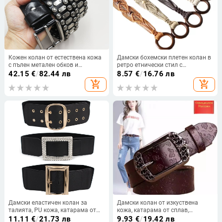
Кожен колан от естествена кожа
Дамски бохемски плетен колан в
с пълен метален обков и
ретро етнически стил с
закопчаване с щифт, оригинален
тюркоазени дървени мъниста,
42.15
€
/
82.44 лв
8.57
€
/
16.76 лв
дизайн
ръчно тъкан колан с възли от
add_shopping_cart
add_shopping_cart
восъчно въже за жени
Дамски еластичен колан за
Дамски колан от изкуствена
талията, PU кожа, катарама от
кожа, катарама от сплав,
сплав, японска закопчалка,
закопчаване с пирон, стил
11.11
€
/
21.73 лв
9.93
€
/
19.42 лв