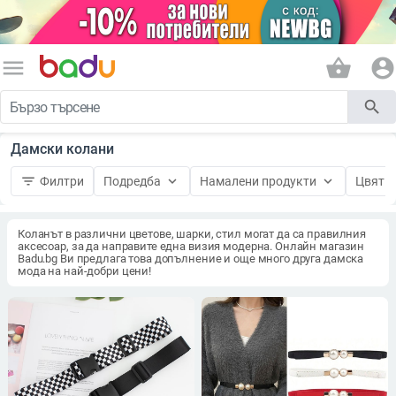
menu
shopping_basket
account_circle
search
Дамски колани
filter_list
keyboard_arrow_down
keyboard_arrow_down
keyboard_
Филтри
Подредба
Намалени продукти
Цвят
Коланът в различни цветове, шарки, стил могат да са правилния
аксесоар, за да направите една визия модерна. Онлайн магазин
Badu.bg Ви предлага това допълнение и още много друга дамска
мода на най-добри цени!