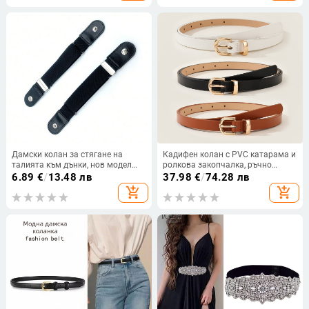
жени фини
Дамски колан за стягане на
Кадифен колан с PVC катарама и
талията към дънки, нов модел
ролкова закопчалка, ръчно
2025, регулируем еластичен
бродирани детайли, произведено
6.89
€
/
13.48 лв
37.98
€
/
74.28 лв
колан
в Китай
add_shopping_cart
add_shopping_cart