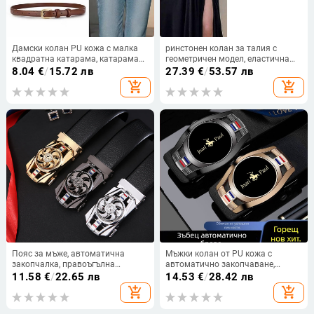
Дамски колан PU кожа с малка
ринстонен колан за талия с
квадратна катарама, катарама
геометричен модел, еластична
от сплав, закопчаване с щифт,
лента, тъканен колан, скрито
8.04
€
/
15.72 лв
27.39
€
/
53.57 лв
ширина 2–4 см, стил прост и
закопчаване
add_shopping_cart
add_shopping_cart
универсален
Пояс за мъже, автоматична
Мъжки колан от PU кожа с
закопчалка, правоъгълна
автоматично закопчаване,
катарама, изкуствена кожа,
универсален стил; ширина 2-4 см;
11.58
€
/
22.65 лв
14.53
€
/
28.42 лв
принт дизайн Time Comes and
катарама от сплав; обработка:
add_shopping_cart
add_shopping_cart
Goes, ширина 2-4 см
електроплатиране и ръчна
изработка