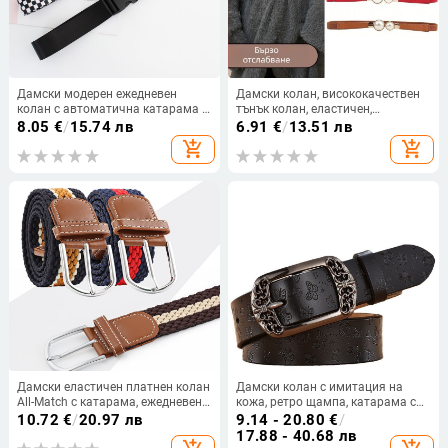
Дамски модерен ежедневен
Дамски колан, висококачествен
колан с автоматична катарама в
тънък колан, еластичен,
корейски стил с рокля,
декоративен, за рокля, палто,
8.05
€
/
15.74 лв
6.91
€
/
13.51 лв
универсален пластмасов колан
талия, артефакт, перлен тънък
add_shopping_cart
add_shopping_cart
без метал, регулируем платнен
колан
колан
Дамски еластичен платнен колан
Дамски колан с имитация на
All-Match с катарама, ежедневен
кожа, ретро щампа, катарама с
дамски еластични панталони,
игла, корейски стил, универсални
10.72
€
/
20.97 лв
9.14 - 20.80
€
/
студентски мъжки колан
модни ежедневни панталони с
17.88 - 40.68 лв
широк колан на едро за жени