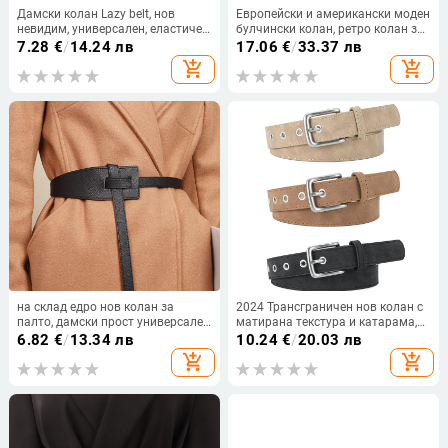
Дамски колан Lazy belt, нов
Европейски и американски моден
невидим, универсален, еластичен,
булчински колан, ретро колан за
безшевен, brindog, студентски,
сватбена рокля, ръчно
7.28
€
/
14.24 лв
17.06
€
/
33.37 лв
стил дънки
изработени диамантени бижута,
add_shopping_cart
add_shopping_cart
тънък колан с кристали
на склад едро нов колан за
2024 Трансграничен нов колан с
палто, дамски прост универсален
матирана текстура и катарама,
колан с възли, отслабващ колан
дамски висок клас, универсален
6.82
€
/
13.34 лв
10.24
€
/
20.03 лв
с ретро тенденция
декоративен колан от
add_shopping_cart
add_shopping_cart
полиуретан