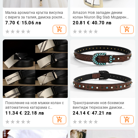
Малка ароматна кръгла висулка
Amazon Нов западен деним
с верига за талия, дамска рокля,
колан Niuron Big Slab Модерен
декоративен колан за костюм,
ретро мъжки пънк PU колан
7.70
€
/
15.06 лв
20.81
€
/
40.70 лв
носещ PU верига, поколение коса
add_shopping_cart
add_shopping_cart
Поколение на нов мъжки колан с
Трансграничен нов бохемски
автоматична катарама с
винтидж тюркоазен дамски
множество типове, 14 райета и
колан
11.34
€
/
22.18 лв
24.14
€
/
47.21 лв
желязна катарама, подаръци
add_shopping_cart
add_shopping_cart
Taobao explosions