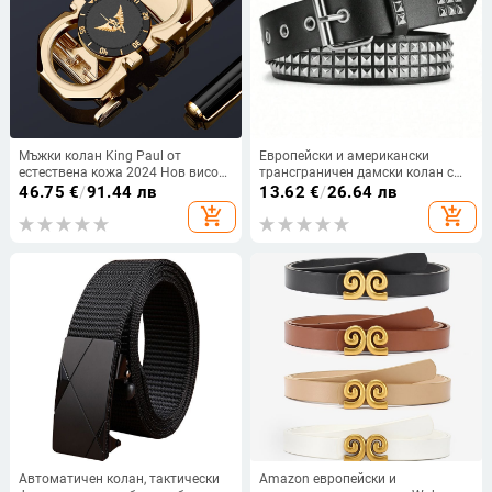
Мъжки колан King Paul от
Европейски и американски
естествена кожа 2024 Нов висок
трансграничен дамски колан с
клас моден колан за мъже и
квадратни мъниста, нитове и
46.75
€
/
91.44 лв
13.62
€
/
26.64 лв
млади хора, модерен ежедневен
пирамида, инкрустиран в пънк
add_shopping_cart
add_shopping_cart
колан за панталони
стил, декоративен колан с капси
Автоматичен колан, тактически
Amazon европейски и