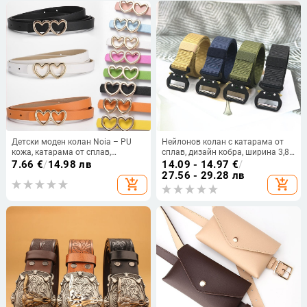
Детски моден колан Noia – PU
Нейлонов колан с катарама от
кожа, катарама от сплав,
сплав, дизайн кобра, ширина 3,8
закопчаване с игла, универсален
см
7.66
€
/
14.98 лв
14.09 - 14.97
€
/
стил
27.56 - 29.28 лв
add_shopping_cart
add_shopping_cart