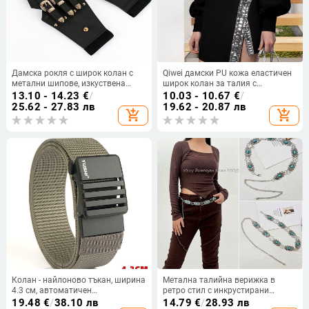
Дамска рокля с широк колан с
Qiwei дамски PU кожа еластичен
метални шипове, изкуствена
широк колан за талия с
кожа, катарама от сплав,
катарама от сплав, щракване,
13.10 - 14.23
€
/
10.03 - 10.67
€
/
закопчаване със щракване,
ширина над 4 см — универсален
25.62 - 27.83 лв
19.62 - 20.87 лв
add_shopping_cart
add_shopping_cart
ширина колана над 4 см
моден аксесоар за рокля, есен
2023
Колан - найлоново тъкан, ширина
Метална талийна верижка в
4.3 см, автоматичен
ретро стил с инкрустирани
закопчалник, катарама от сплав,
детайли, закопчаване тип
19.48
€
/
38.10 лв
14.79
€
/
28.93 лв