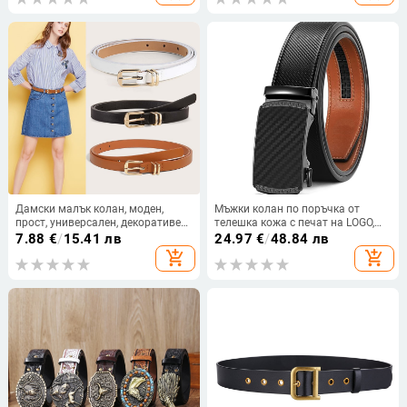
Дамски малък колан, моден,
Мъжки колан по поръчка от
прост, универсален, декоративен,
телешка кожа с печат на LOGO,
дънков колан, рокля, дънкова
висок клас корпоративни
7.88
€
/
15.41 лв
24.97
€
/
48.84 лв
пола, черен, студентски колан
подаръци, производители на
add_shopping_cart
add_shopping_cart
бизнес колани, панталони, кожен
колан по поръчка