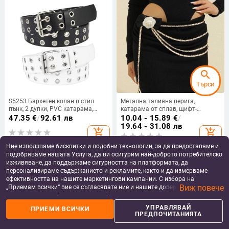
search
Търси
S5253 Бархетен колан в стил
Метална талияна верига,
пънк, 2 дупки, PVC катарама,
катарама от сплав, щифт-
ролкова закопчалка
закопчване, тясна под 2 см,
47.35
€
/
92.61 лв
10.04 - 15.89
€
/
пролет 2025
19.64 - 31.08 лв
add_shopping_cart
add_shopping_cart
Ние използваме бисквитки и подобни технологии, за да предоставяме и
подобряваме нашата Услуга, да ви осигурим най-доброто потребителско
изживяване, да поддържаме сигурността на платформата, да
персонализираме съдържанието и рекламите, както и да измерваме
ефективността на нашите маркетингови кампании. С избора на
Виж повече
„Приемам всички“ вие се съгласявате ние и нашите доверени партньори
да съхраняваме бисквитки и подобни технологии на вашето устройство
за рекламни и аналитични цели. Можете по всяко време да управлявате
УПРАВЛЯВАЙ
ПРИЕМИ ВСИЧКИ
своите предпочитания, като натиснете „Управлявай предпочитанията“.
ПРЕДПОЧИТАНИЯТА
За повече информация, моля, вижте нашата
Политика за защита на
данните
.