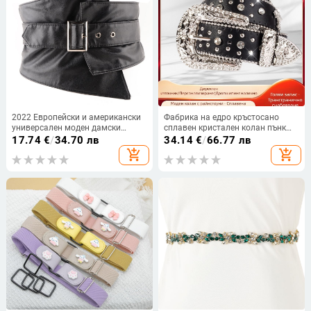
2022 Европейски и американски
Фабрика на едро кръстосано
универсален моден дамски
сплавен кристален колан пънк
декоративен колан от имитация
стил моден колан личност
17.74
€
/
34.70 лв
34.14
€
/
66.77 лв
на кожа PU с широка талия,
западен деним аксесоари за
add_shopping_cart
add_shopping_cart
подреден външен колан с
облекло
еластичен черен колан