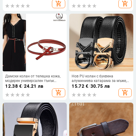
корейски стил, изчистен дизайн
лобстер, ширина 2–4 см, пролет
add_shopping_cart
add_shopping_cart
2023
Дамски колан от телешка кожа,
Нов PU колан с буквена
модерен универсален тънък
алуминиева катарама за мъже,
колан от естествена кожа с тънка
автоматично закопчаване,
12.38
€
/
24.21 лв
15.72
€
/
30.75 лв
декорация и вълнена рокля
ширина 2–4 см, размери 115 cm
add_shopping_cart
add_shopping_cart
и 125 cm, бизнес стил, стилен и
практичен, наличен в склада