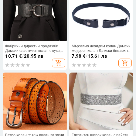
Фабрични директни продажби
Мързелив невидим колан Дамски
Дамски еластичен колан с кука,
модерен колан Дамски безшевни
еластичен колан за хип-хоп
дънки, универсален еластичен
10.71
€
/
20.95 лв
7.98
€
/
15.61 лв
музикален фестивал, външно
еластичен неводещ декоративен
add_shopping_cart
add_shopping_cart
облекло, еластичен широк колан
колан за панталони
Ретро колан, тънък колан за жени
Елегантен широк колан с пайети,