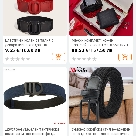
Еластичен колан за талия с
Мъжки комплект: кожен
декоративна квадратна
портфейл и колан с автоматично
катарама, метална конструкция,
закопчаване — първокласна
9.55
€
/
18.68 лв
80.53
€
/
157.50 лв
катарама от сплав, закопчаване
телешка кожа, катарама от
add_shopping_cart
add_shopping_cart
с копче, Лято 2025
сплав, бизнес стил
Двуслоен удебелен тактически
Унисекс корейски стил ежедневен
колан за мъже, военен фен,
колан, платнен плетен еластичен