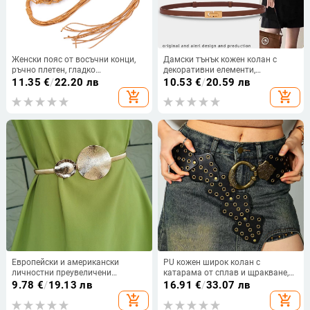
Женски пояс от восъчни конци,
Дамски тънък кожен колан с
ръчно плетен, гладко
декоративни елементи,
закопчаване, ширина 2–4 см
регулируем и стилен,
11.35
€
/
22.20 лв
10.53
€
/
20.59 лв
универсален за рокли и костюми
add_shopping_cart
add_shopping_cart
Европейски и американски
PU кожен широк колан с
личностни преувеличени
катарама от сплав и щракване,
пръстени колан еластичен
ширина над 4 см, стил
9.78
€
/
19.13 лв
16.91
€
/
33.07 лв
еластичен метал декорация пола
универсален и минималистичен
add_shopping_cart
add_shopping_cart
аксесоари рокля верига за талия