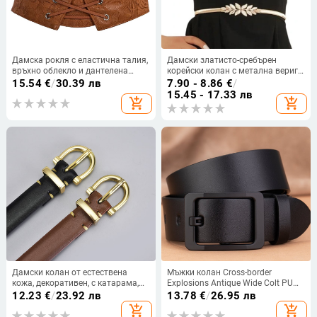
Дамска рокля с еластична талия,
Дамски златисто-сребърен
връхно облекло и дантелена
корейски колан с метална верига
декорация, елегантна, тънък вид,
и еластичен колан с листа, есен и
15.54
€
/
30.39 лв
7.90 - 8.86
€
/
модна рокля за всички пола,
зима, горещо продавани
15.45 - 17.33 лв
add_shopping_cart
add_shopping_cart
еластичен ултраширок колан
експлозии
Дамски колан от естествена
Мъжки колан Cross-border
кожа, декоративен, с катарама,
Explosions Antique Wide Colt PU
сладък, универсален, стилен,
Pin Buckle Casual Fashion Alloy
12.23
€
/
23.92 лв
13.78
€
/
26.95 лв
прост колан за панталони
Buckle Modern Colt for Hair
add_shopping_cart
add_shopping_cart