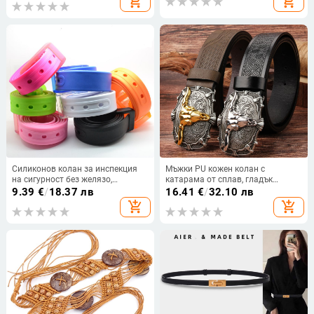
add_shopping_cart
add_shopping_cart
Силиконов колан за инспекция
Мъжки PU кожен колан с
на сигурност без желязо,
катарама от сплав, гладък
антиметален, регулируем,
закопчалник, ширина 2–4 см,
9.39
€
/
18.37 лв
16.41
€
/
32.10 лв
фабричен специален колан за
Taurus релеф мотив, винтидж
add_shopping_cart
add_shopping_cart
деца и възрастни
западен стил