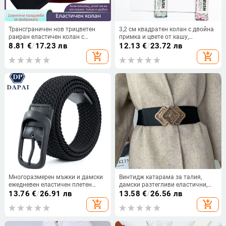
Трансграничен нов трицветен
3,2 см квадратен колан с двойна
раиран еластичен колан с
примка и цвете от кашу,
пластмасова катарама, мек
платнено платно, модерен
8.81
€
/
17.23 лв
12.13
€
/
23.72 лв
колан, бързо и сигурно
персонализиран декоративен
add_shopping_cart
add_shopping_cart
преминаване
младежки колан с щампа
Многоразмерен мъжки и дамски
Винтидж катарама за талия,
ежедневен еластичен плетен
дамски разтегливи еластични,
колан с катарама с игла, спортен
широки, декоративни,
13.76
€
/
26.91 лв
13.58
€
/
26.56 лв
моден голф колан
официални, палто, фабрика за
add_shopping_cart
add_shopping_cart
талия, златен крушов капак