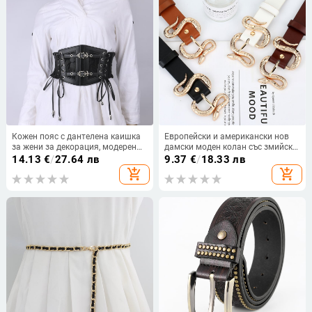
Кожен пояс с дантелена каишка
Европейски и американски нов
за жени за декорация, модерен
дамски моден колан със змийска
външен еластичен колан с голям
катарама, универсален прост
14.13
€
/
27.64 лв
9.37
€
/
18.33 лв
размер, широк колан, европейски
колан за дънки, дамски колан,
add_shopping_cart
add_shopping_cart
и американски ретро
производител на едро