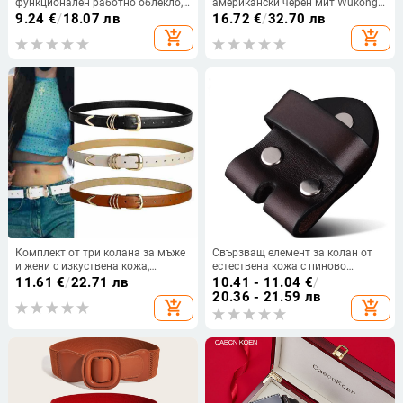
функционален работно облекло,
американски черен мит Wukong
ежедневен платнен найлонов
мода ретро катарама Pu колан
9.24
€
/
18.07 лв
16.72
€
/
32.70 лв
колан, нов военен колан за
трансгранична доставка на едро
add_shopping_cart
add_shopping_cart
тренировки за млади мъже
геометричен стил
Комплект от три колана за мъже
Свързващ елемент за колан от
и жени с изкуствена кожа,
естествена кожа с пиново
катарама от сплав и пиново
закопчаване — аксесоар за колан
11.61
€
/
22.71 лв
10.41 - 11.04
€
/
закопчаване, ширина 2–4 см,
от първи слой кожа
20.36 - 21.59 лв
add_shopping_cart
add_shopping_cart
марка Patchton