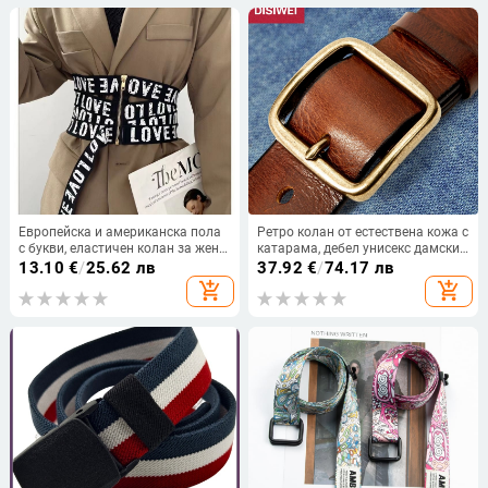
Европейска и американска пола
Ретро колан от естествена кожа с
с букви, еластичен колан за жени,
катарама, дебел унисекс дамски
универсален принт с гащеризон,
колан, ежедневен моден първи
13.10
€
/
25.62 лв
37.92
€
/
74.17 лв
модерен костюм, декоративен
слой, ръчно изработен колан от
add_shopping_cart
add_shopping_cart
еластичен колан на талията
телешка кожа за жени