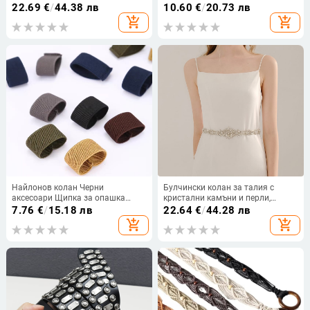
външен найлонов колан 3.8,
с катарама от сплав и
22.69
€
/
44.38 лв
10.60
€
/
20.73 лв
подобрен автоматичен колан с
закопчаване с игла, ширина 2–4
add_shopping_cart
add_shopping_cart
катарама за оръжие
см
Найлонов колан Черни
Булчински колан за талия с
аксесоари Щипка за опашка
кристални камъни и перли,
Фиксиран пръстен Еластична
широк (>4 см), закопчаване с
7.76
€
/
15.18 лв
22.64
€
/
44.28 лв
еластична лента Катарама
лента, стил свеж и принцеса
add_shopping_cart
add_shopping_cart
Платнена лента за колан Малък
кръг