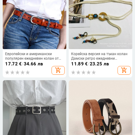
Европейски и американски
Корейска версия на тъкан колан
популярен ежедневен колан от
Дамски ретро ежедневни
телешка кожа, моден
универсални индивидуални
17.72
€
/
34.66 лв
11.89
€
/
23.25 лв
инструментален дизайн с кух
декоративни рокли талия
add_shopping_cart
add_shopping_cart
двуслоен дамски колан от
памучен лен възел талия въже на
телешка кожа
едро