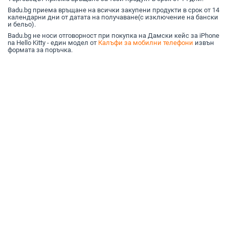
Badu.bg приема връщане на всички закупени продукти в срок от 14
календарни дни от датата на получаване(с изключение на бански
и бельо).
Badu.bg не носи отговорност при покупка на Дамски кейс за iPhone
na Hello Kitty - един модел от
Калъфи за мобилни телефони
извън
формата за поръчка.