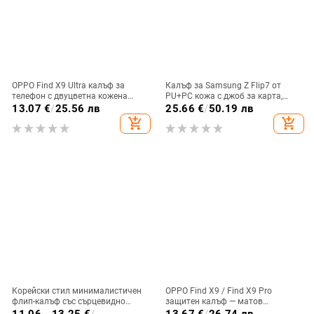
OPPO Find X9 Ultra калъф за
Калъф за Samsung Z Flip7 от
телефон с двуцветна кожена
PU+PC кожа с джоб за карта,
текстура и флуоресцентни линии,
пръстен за държане, еластичен
13.07
€
/
25.56 лв
25.66
€
/
50.19 лв
GT8Pro защитен калъф
държач за карти и кръстосана
add_shopping_cart
add_shopping_cart
презрамка
Корейски стил минималистичен
OPPO Find X9 / Find X9 Pro
флип-калъф със сърцевидно
защитен калъф — матов
огледало за Samsung Galaxy Z
пластмасов, минималистичен