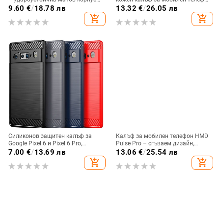
от PC+TPU с текстура на кожа
A36/A16, калъф за мобилен
9.60
€
/
18.78 лв
13.32
€
/
26.05 лв
телефон A26/A56, флип калъф,
add_shopping_cart
add_shopping_cart
защитен калъф, невидима скоба.
Силиконов защитен калъф за
Калъф за мобилен телефон HMD
Google Pixel 6 и Pixel 6 Pro,
Pulse Pro – сгъваем дизайн,
съвместим с Pixel 7a, пълна
магнитно задържане, джоб за
7.00
€
/
13.69 лв
13.06
€
/
25.54 лв
защита
карти, TPU кожа, удароустойчив
add_shopping_cart
add_shopping_cart