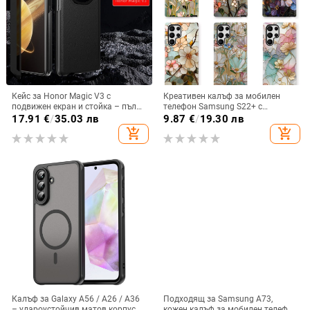
Кейс за Honor Magic V3 с
Креативен калъф за мобилен
подвижен екран и стойка – пълна
телефон Samsung S22+ с
защита, удароустойчив, против
остъклено цвете, защита от
17.91
€
/
35.03 лв
9.87
€
/
19.30 лв
износване, материал PC +
падане, Ultra Film Case за Apple
add_shopping_cart
add_shopping_cart
имитационна кожа, прецизна
13
обработка
Калъф за Galaxy A56 / A26 / A36
Подходящ за Samsung A73,
– удароустойчив матов корпус
кожен калъф за мобилен телефон