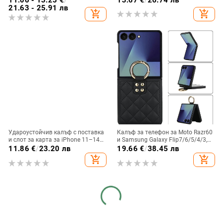
11.06 - 13.25
€
/
13.67
€
/
26.74 лв
Flip 3/4/5
стил, против изпускане, магнитно
21.63 - 25.91 лв
add_shopping_cart
add_shopping_cart
зареждане, възможност за
персонализация
Удароустойчив калъф с поставка
Калъф за телефон за Moto Razr60
и слот за карта за iPhone 11–14
и Samsung Galaxy Flip7/6/5/4/3,
Pro Max, изкуствена кожа,
сгъваем с пръстен, защита от
11.86
€
/
23.20 лв
19.66
€
/
38.45 лв
релефна украса
изпускане, минималистичен PU
add_shopping_cart
add_shopping_cart
кожен калъф, ръчна изработка