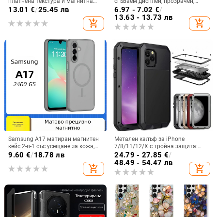
платнена текстура и магнитна
сгъваем дисплей, прозрачен,
панта, флип
лъскав, PC материал
13.01
€
/
25.45 лв
6.97 - 7.02
€
/
13.63 - 13.73 лв
add_shopping_cart
add_shopping_cart
Samsung A17 матиран магнитен
Метален калъф за iPhone
кейс 2-в-1 със усещане за кожа,
7/8/11/12/X с тройна защита:
удароустойчива обвивка от
удароустойчив, прахоустойчив и
9.60
€
/
18.78 лв
24.79 - 27.85
€
/
PC+TPU, цветове: розово,
запечатан
48.49 - 54.47 лв
add_shopping_cart
add_shopping_cart
червено, лилаво, синьо, черно