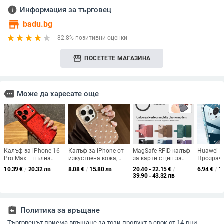
info
Информация за търговец
store
badu.bg
82.8% позитивни оценки
storefront
ПОСЕТЕТЕ МАГАЗИНА
more
Може да харесате още
Калъф за iPhone 16
Калъф за iPhone от
MagSafe RFID калъф
Huawei M
Pro Max – пълна
изкуствена кожа,
за карти с цип за
Прозрач
защита против
устойчив на
iPhone — преносимо
защитен
10.39
€
/
20.32 лв
8.08
€
/
15.80 лв
20.40 - 22.15
€
/
6.94
€
/
1
изпускане и анти-
падания, кафяв
съхранение на
минимал
39.90 - 43.32 лв
плъзгане;
велурен декоративен
монети и карти
дизайн, 
материали: TPU меки
акцент, за модели
мека обв
ръбове + PC корпус +
iPhone 11–14 Pro/Pro
стъклена задна част;
Max
assignment_return
Политика за връщане
IMD изработка;
китайски стил
Търговецът приема връщане за този продукт в срок от 14 дни.