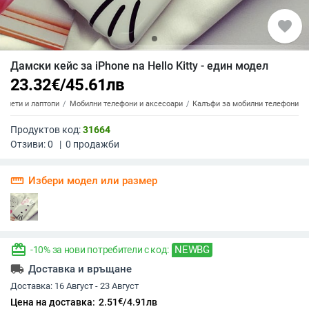
favorite
Дамски кейс за iPhone na Hello Kitty - един модел
23.32
€
/
45.61
лв
аблети и лаптопи
Мобилни телефони и аксесоари
Калъфи за мобилни телефони
Продуктов код:
31664
Отзиви:
0
|
0
продажби
straighten
Избери модел или размер
redeem
NEWBG
-10% за нови потребители с код:
local_shipping
Доставка и връщане
Доставка:
16 Август - 23 Август
€
Цена на доставка:
2.51
/
4.91
лв