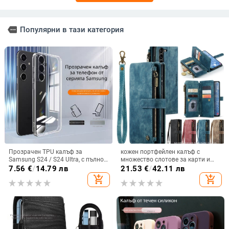
more
Популярни в тази категория
Прозрачен TPU калъф за
кожен портфейлен калъф с
Samsung S24 / S24 Ultra, с пълно
множество слотове за карти и
покритие и защита на камерата
цип за iPhone 11–17 Pro Max, XR,
7.56
€
/
14.79 лв
21.53
€
/
42.11 лв
S24, S25
add_shopping_cart
add_shopping_cart