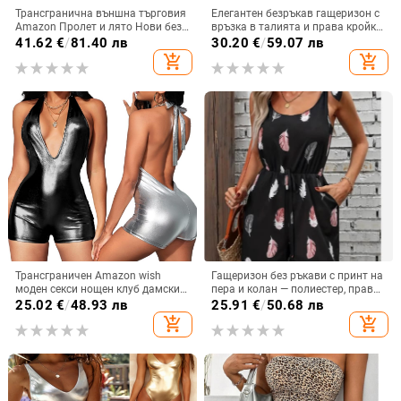
Трансгранична външна търговия
Елегантен безръкав гащеризон с
Amazon Пролет и лято Нови без
връзка в талията и права кройка
ръкави с печат Дизайн Sense
панталони, полиестер, стил за
41.62
€
/
81.40 лв
30.20
€
/
59.07 лв
Модни панталони с висока талия
ежедневна употреба, пролет/
add_shopping_cart
add_shopping_cart
и връзки с широки крачоли за
лято 2025
жени
Трансграничен Amazon wish
Гащеризон без ръкави с принт на
моден секси нощен клуб дамски
пера и колан — полиестер, права
гащеризон с висока талия и без
кройка, свободна талия, средна
25.02
€
/
48.93 лв
25.91
€
/
50.68 лв
гръб, дълбоко V-образно лого,
дебелина, Лято 2025
add_shopping_cart
add_shopping_cart
горещо момиче