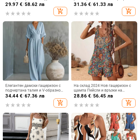
щати трансгранични дамски
на гърба, свободен силует, прави
29.97
€
/
58.62 лв
31.36
€
/
61.33 лв
ежедневни модни раирани шорти
крачоли, полиестер
add_shopping_cart
add_shopping_cart
с един размер експлозии с
връзки
Елегантен дамски гащеризон с
На склад 2024 Нов гащеризон с
подчертана талия и V-образно
щампа Пейсли и връзки на
деколте, летен модел 2026
раменете в Amazon, празничен
34.44
€
/
67.36 лв
28.86
€
/
56.45 лв
стил, без ръкави
add_shopping_cart
add_shopping_cart