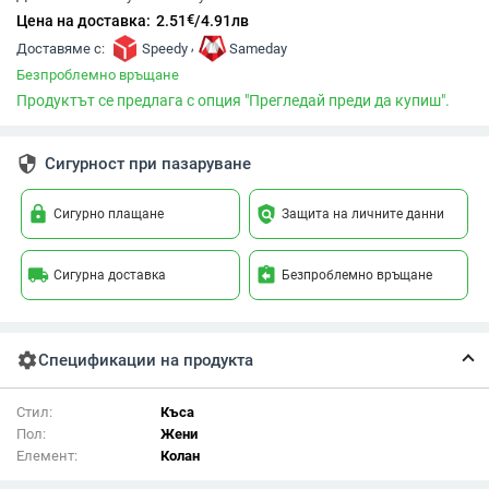
€
Цена на доставка:
2.51
/
4.91
лв
,
Доставяме с:
Speedy
Sameday
Безпроблемно връщане
Продуктът се предлага с опция "Прегледай преди да купиш".
security
Сигурност при пазаруване
lock
policy
Сигурно плащане
Защита на личните данни
local_shipping
assignment_return
Сигурна доставка
Безпроблемно връщане
settings
Спецификации на продукта
Стил:
Къса
Пол:
Жени
Елемент:
Колан