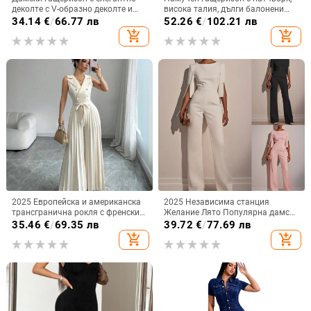
деколте с V-образно деколте и
висока талия, дълги балонени
ръкави за външна търговия,
ръкави, урбан стил
34.14
€
/
66.77 лв
52.26
€
/
102.21 лв
елегантни, с елегантно деколте,
add_shopping_cart
add_shopping_cart
европейски и американски
гащеризон
2025 Европейска и американска
2025 Независима станция
трансгранична рокля с френски
Желание Лято Популярна дамска
костюм и яка от Amazon,
мода Декорация с мъниста
35.46
€
/
69.35 лв
39.72
€
/
77.69 лв
елегантна едноцветна плисирана
Елегантен Елегантен Тънък
add_shopping_cart
add_shopping_cart
пола с V-образно деколте и
Гащеризон/Дрехи
връзки на талията