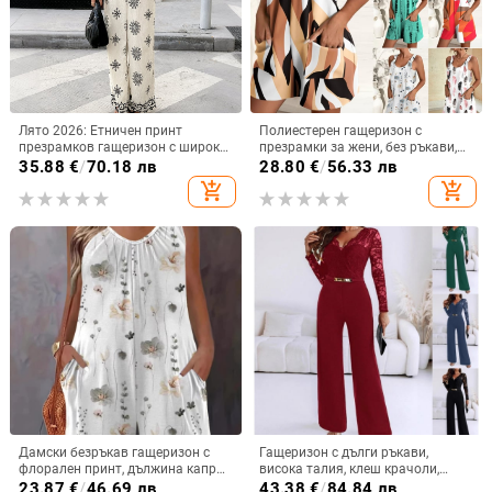
Лято 2026: Етничен принт
Полиестерен гащеризон с
презрамков гащеризон с широки
презрамки за жени, без ръкави,
крачоли, без ръкави, висока
свободна кройка, къси
35.88
€
/
70.18 лв
28.80
€
/
56.33 лв
талия, Rayon
панталони, лято 2023
add_shopping_cart
add_shopping_cart
Дамски безръкав гащеризон с
Гащеризон с дълги ръкави,
флорален принт, дължина капри,
висока талия, клеш крачоли,
права кройка, полиестер
полиестрова материя, колажни
23.87
€
/
46.69 лв
43.38
€
/
84.84 лв