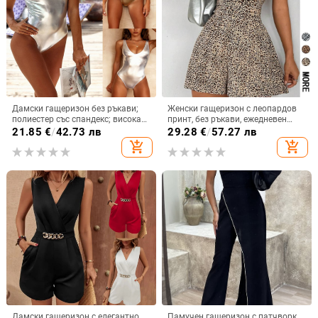
Дамски гащеризон без ръкави;
Женски гащеризон с леопардов
полиестер със спандекс; висока
принт, без ръкави, ежедневен
талия; три четвърти крачол;
стил, широки крачоли, талия
21.85
€
/
42.73 лв
29.28
€
/
57.27 лв
микроеластична материя
средна, дължина крачол 3/4,
add_shopping_cart
add_shopping_cart
полиестер
Дамски гащеризон с елегантно
Памучен гащеризон с патчворк,