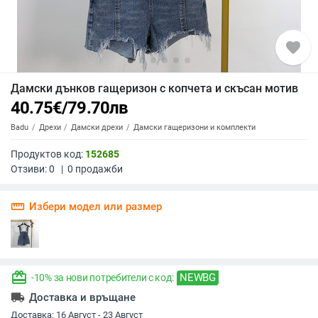
favorite
Дамски дънков гащеризон с копчета и скъсан мотив
40.75
€
/
79.70
лв
Badu
Дрехи
Дамски дрехи
Дамски гащеризони и комплекти
Продуктов код:
152685
Отзиви:
0
|
0
продажби
straighten
Избери модел или размер
redeem
NEWBG
-10% за нови потребители с код:
local_shipping
Доставка и връщане
Доставка:
16 Август - 23 Август