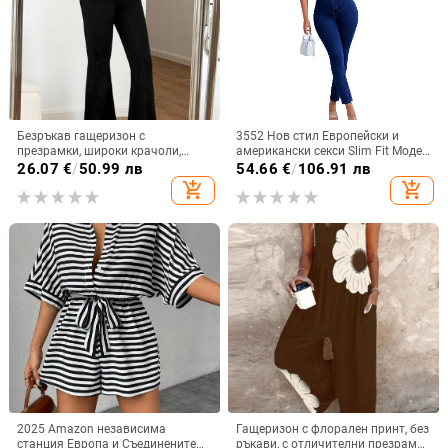
Безръкав гащеризон с
3552 Нов стил Европейски и
презрамки, широки крачоли,
американски секси Slim Fit Моден
висока талия; плетен полиестер-
плътно прилепнал дънков
26.07
€
/
50.99 лв
54.66
€
/
106.91 лв
спандекс, микроеластичност,
гащеризон Дамски дънки
add_shopping_cart
add_shopping_cart
лято 2025
2025 Amazon независима
Гащеризон с флорален принт, без
станция Европа и Съединените
ръкави, с отличителни презрамки