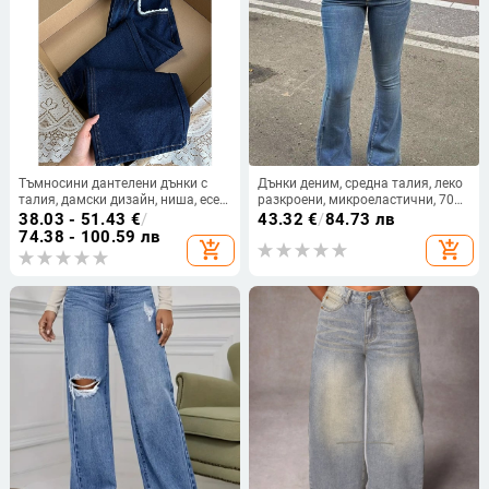
Тъмносини дантелени дънки с
Дънки деним, средна талия, леко
талия, дамски дизайн, ниша, есен,
разкроени, микроеластични, 70–
нов ретро, отслабващ, широк,
80% памук
38.03 - 51.43
€
/
43.32
€
/
84.73 лв
прави, дълги панталони
74.38 - 100.59 лв
add_shopping_cart
add_shopping_cart