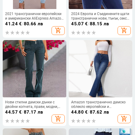
2021 трансгранични европейски
2024 Европа и Съединените щати
и американски AliExpress Amazon
трансгранични нови, тънък, секси,
дамски дънки изпрани с дупки
ежедневни, модни, разтегливи, с
41.24
€
/
80.66 лв
45.07
€
/
88.15 лв
клинове тип молив панталони
копчета, дамски дънкови
add_shopping_cart
add_shopping_cart
дамски памучни
панталони с висока талия
Нови стилни дамски дънки с
Amazon трансгранично дамско
двойни копчета, прави, модни,
облекло европейски и
дънкови панталони
американски пролетни и летни
44.57
€
/
87.17 лв
44.80
€
/
87.62 лв
нови дънки разкроени панталони
add_shopping_cart
add_shopping_cart
изпрани дънки за жени