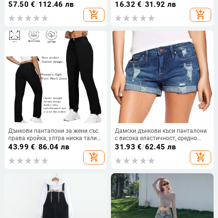
цип и копчета
средата на прасеца, памучно-
57.50
€
/
112.46 лв
16.32
€
/
31.92 лв
полиестрова смес,
add_shopping_cart
add_shopping_cart
микроеластичност, лято 2025
Дънкови панталони за жени със
Дамски дънкови къси панталони
права кройка, ултра ниска талия,
с висока еластичност, средно
дълги, леко еластични, памучно-
повдигната талия, прав силует,
43.99
€
/
86.04 лв
31.93
€
/
62.45 лв
еластичен микс
деним плат
add_shopping_cart
add_shopping_cart