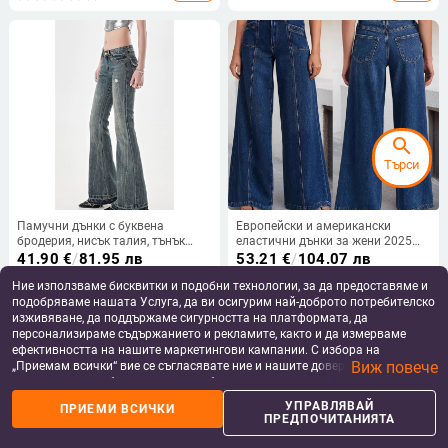
висока талия за жени
search
Търси
Памучни дънки с буквена
Европейски и американски
бродерия, нисък талия, тънък
еластични дънки за жени 2025
силует, леко разширени, дълги до
Нови широки панталони за
41.90
€
/
81.95 лв
53.21
€
/
104.07 лв
пода
снаждане в Ebay, модерни
add_shopping_cart
add_shopping_cart
ежедневни изпрани дънки
Ние използваме бисквитки и подобни технологии, за да предоставяме и
подобряваме нашата Услуга, да ви осигурим най-доброто потребителско
изживяване, да поддържаме сигурността на платформата, да
персонализираме съдържанието и рекламите, както и да измерваме
ефективността на нашите маркетингови кампании. С избора на
Виж повече
„Приемам всички“ вие се съгласявате ние и нашите доверени партньори
да съхраняваме бисквитки и подобни технологии на вашето устройство
за рекламни и аналитични цели. Можете по всяко време да управлявате
УПРАВЛЯВАЙ
ПРИЕМИ ВСИЧКИ
своите предпочитания, като натиснете „Управлявай предпочитанията“.
ПРЕДПОЧИТАНИЯТА
За повече информация, моля, вижте нашата
Политика за защита на
данните
.