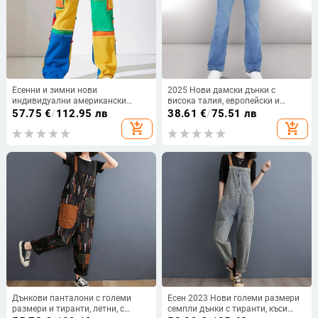
Есенни и зимни нови
2025 Нови дамски дънки с
индивидуални американски
висока талия, европейски и
цветни улични шевове,
американски стил, светло сини,
57.75
€
/
112.95 лв
38.61
€
/
75.51 лв
изтъркани, универсални, с висока
разкроени, слим крой, модерни
add_shopping_cart
add_shopping_cart
талия, свободни, прави дънкови
панталони
панталони за жени
Дънкови панталони с големи
Есен 2023 Нови големи размери
размери и тиранти, летни, с
семпли дънки с тиранти, къси