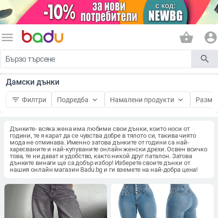
menu
shopping_basket
account_circle
search
Дамски дънки
filter_list
keyboard_arrow_down
keyboard_arrow_down
Филтри
Подредба
Намалени продукти
Разме
Дънките- всяка жена има любими свои дънки, които носи от
години, те я карат да се чувства добре в тялото си, такива чиято
мода не отминава. Именно затова дънките от години са най-
харесваните и най-купуваните онлайн женски дрехи. Освен всичко
това, те ни дават и удобство, както никой друг паталон. Затова
дънките винаги ще са добър избор! Изберете своите дънки от
нашия онлайн магазин Badu.bg и ги вземете на най-добра цена!