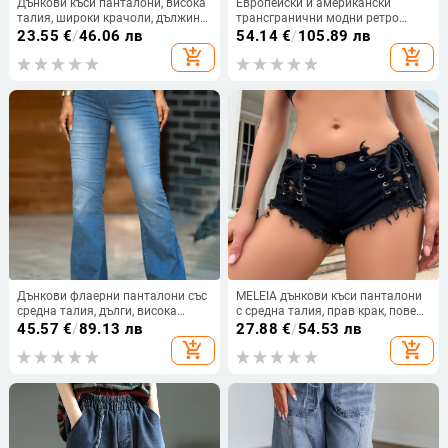
Дънкови къси панталони, висока
Европейски и американски
талия, широки крачоли, дължина
трансгранични модни ретро
капри, А-линия
стари разкъсани широки крачоли
23.55
€
/
46.06 лв
54.14
€
/
105.89 лв
удобни деним гащеризони за
add_shopping_cart
add_shopping_cart
жени
Дънкови флаерни панталони със
MELEIA дънкови къси панталони
средна талия, дълги, висока
с средна талия, прав крак, повече
еластичност, ензимно пране
от 95% памук, ръчно изработени
45.57
€
/
89.13 лв
27.88
€
/
54.53 лв
add_shopping_cart
add_shopping_cart