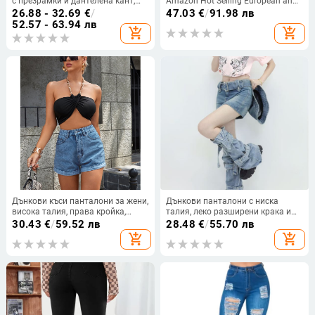
с презрамки и дантелена кант,
Amazon Hot Selling European and
къси широки панталони | код
American 80053 Дамски
26.88 - 32.69
€
/
47.03
€
/
91.98 лв
1073-5025 | памук 80–90% и
ежедневни прави дънки за
52.57 - 63.94 лв
add_shopping_cart
add_shopping_cart
полиестер под 30% | стил: базов,
всички възрасти
корейски
Дънкови къси панталони за жени,
Дънкови панталони с ниска
висока талия, права кройка,
талия, леко разширени крака и
дължина 3/4, градски стил
колажен дизайн
30.43
€
/
59.52 лв
28.48
€
/
55.70 лв
add_shopping_cart
add_shopping_cart