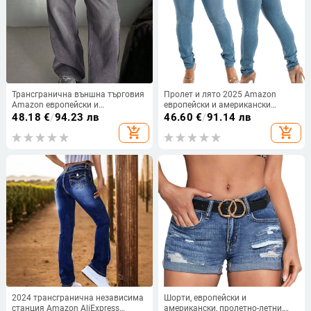
Трансгранична външна търговия
Пролет и лято 2025 Amazon
Amazon европейски и
европейски и американски
американски стил ежедневни
трансгранични нови дънкови
48.18
€
/
94.23 лв
46.60
€
/
91.14 лв
прави широки изпрани дънки за
дамски панталони с висока
add_shopping_cart
add_shopping_cart
жени универсални панталони
талия, ежедневни дънки за жени
2024 трансгранична независима
Шорти, европейски и
станция Amazon AliExpress
американски, пролетно-летни,