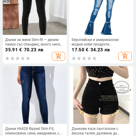
Дънки за жени Slim-fit — деним
Европейски и американски
памук със спандекс, много ниска
модни нови продукти
талия, дълги панталони
Независима станция Горещи
35.91
€
/
70.23 лв
17.50
€
/
34.23 лв
продажби Висока талия
add_shopping_cart
add_shopping_cart
Еластични ретро бели износени
шевове Дамски дънки на едро
Дънки Hk428 Ripped Slim-Fit,
Дънкови къси панталони с
обикновени, сини, ежедневни, с
висока талия, дължина до