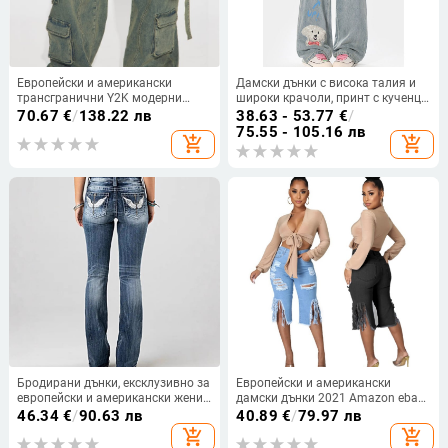
Европейски и американски
Дамски дънки с висока талия и
трансгранични Y2K модерни
широки крачоли, принт с кученце,
улични хип-хоп карго панталони,
деним/памук, есен 2023
70.67
€
/
138.22 лв
38.63 - 53.77
€
/
широки карго дънки с широки
75.55 - 105.16 лв
add_shopping_cart
add_shopping_cart
крачоли
Бродирани дънки, ексклузивно за
Европейски и американски
европейски и американски жени
дамски дънки 2021 Amazon ebay
в Amazon, здрави изпрани
Нови неправилни разтегливи
46.34
€
/
90.63 лв
40.89
€
/
79.97 лв
еластични дънкови панталони,
дънки с дупка и пискюли
add_shopping_cart
add_shopping_cart
отслабващ уличен стил