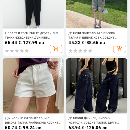
Пролет и есен 260 кг дебели MM
Дънени панталони с висока
тънки ежедневни дънкови
талия и широк крак, средна
панталони с гащеризон, клинове,
дължина, изтъркано пране
65.44
€
/
127.99 лв
45.33
€
/
88.66 лв
плюс дебели, големи размери,
add_shopping_cart
add_shopping_cart
дамски 2908
Дънкови къси панталони с
Дънкови джинси, широки
висока талия, А-образна кройка и
крачоли, средна талия, дълги
широк крак, дължина три
панталони, смес памук-спандекс
50.74
€
/
99.24 лв
63.94
€
/
125.06 лв