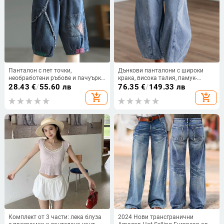
Панталон с пет точки,
Дънкови панталони с широки
необработени ръбове и пачуърк,
крака, висока талия, памук-
дънки с шест точки за жени,
полиестер смес, лека
28.43
€
/
55.60 лв
76.35
€
/
149.33 лв
универсални, бързосъхнещи,
еластичност, дълги панталони,
add_shopping_cart
add_shopping_cart
стягащи средно дълги панталони,
ежедневен японско-корейски
панталони тип „харем“
стил
Комплект от 3 части: лека блуза
2024 Нови трансгранични