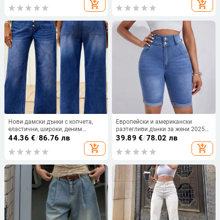
add_shopping_cart
add_shopping_cart
прилепнали, еластични, плетени,
от деним, популярен стил за
отслабване с висока талия
Нови дамски дънки с копчета,
Европейски и американски
еластични, широки, деним
разтегливи дънки за жени 2025
панталони с девет точки
Amazon изпрани двойни копчета
44.36
€
/
86.76 лв
39.89
€
/
78.02 лв
петточкови панталони
add_shopping_cart
add_shopping_cart
разтегливи подгънати дънкови
панталони