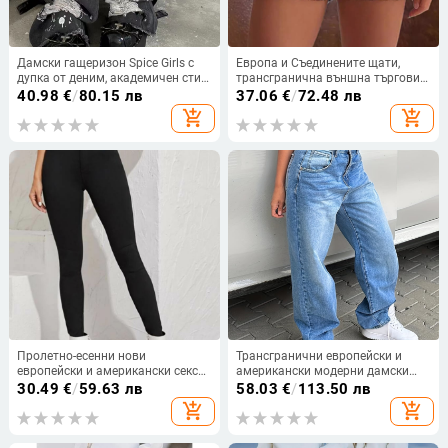
Дамски гащеризон Spice Girls с
Европа и Съединените щати,
дупка от деним, академичен стил,
трансгранична външна търговия,
отслабващ ретро, сладък, готин,
дамски дънки, нови, висока
40.98
€
/
80.15 лв
37.06
€
/
72.48 лв
със среден размер, чорап,
талия, удобни, тънки, тънки,
add_shopping_cart
add_shopping_cart
субкултура y2k
модни, прави, ежедневни дънки
Пролетно-есенни нови
Трансгранични европейски и
европейски и американски секси
американски модерни дамски
разтегливи дънки с висока талия
дънкови панталони с ниска
30.49
€
/
59.63 лв
58.03
€
/
113.50 лв
от Amazon за жени, 2021 г.
талия, секси прави крачоли,
add_shopping_cart
add_shopping_cart
свободни, измити в ретро синьо,
са модерни и универсални