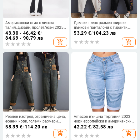
Американски стил с висока
Дамски плюс размер широки
талия, дизайн, пролет/есен 2025,
дънкови панталони с тиранти,
с прилепнала кройка, еластични
намаляващи възрастта, летни
43.30 - 46.42
€
/
53.29
€
/
104.23 лв
разкроени панталони за жени,
нови, стил художник, принтиран,
84.69 - 90.79 лв
add_shopping_cart
add_shopping_cart
универсални дънки за пътуване
ежедневен гащеризон Harlan за
до работа, тип „боуткът“
жени
Реален изстрел, ограничена цена,
Amazon външна търговия 2023
есенни нови, големи размери,
нови европейски и американски
универсални, свободни, дънкови
мотоциклетни еластични
58.39
€
/
114.20 лв
42.22
€
/
82.58 лв
панталони с тиранти, дамски
панталони с висока талия, сини
add_shopping_cart
add_shopping_cart
панталони
дънкови средни панталони,