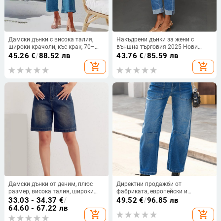
Дамски дънки с висока талия,
Накъдрени дънки за жени с
широки крачоли, къс крак, 70–
външна търговия 2025 Нови
80% памук, пясъчно пране
трансгранични еластични
45.26
€
/
88.52 лв
43.76
€
/
85.59 лв
панталони с котешки щипки,
add_shopping_cart
add_shopping_cart
измити модни ежедневни дънки
Дамски дънки от деним, плюс
Директни продажби от
размер, висока талия, широки
фабриката, европейски и
крачоли, Five-Point дължина,
американски ретро
33.03 - 34.37
€
/
49.52
€
/
96.85 лв
distressed
деконструирани работни дрехи с
64.60 - 67.22 лв
add_shopping_cart
add_shopping_cart
нашивка, измити извити дънки с