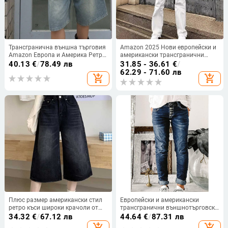
Трансгранична външна търговия
Amazon 2025 Нови европейски и
Amazon Европа и Америка Ретро
американски трансгранични
петточкови средни панталони
дънки за жени, прави, ежедневни,
40.13
€
/
78.49 лв
31.85 - 36.61
€
/
Плисирани дамски широки прави
едноцветни, с висока талия,
62.29 - 71.60 лв
add_shopping_cart
add_shopping_cart
дънкови шорти без колан
еластични, фабричен аутлет
Плюс размер американски стил
Европейски и американски
ретро къси широки крачоли от
трансгранични външнотърговски
деним с висока талия, летни
независими станции Amazon
34.32
€
/
67.12 лв
44.64
€
/
87.31 лв
прави черни тънки панталони с
stretch прави гърди изпрани
add_shopping_cart
add_shopping_cart