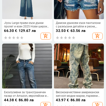
Jiyou Large прави къси дънки
Дамски дънкови къси панталони
пролет и есен 2025 Нови широки
с разкъсани детайли и ресни,
ретро панталони с висока талия
висока талия, прав силует,
66.30
€
/
129.67 лв
32.50
€
/
63.56 лв
средна плътност, 70-80% основна
add_shopping_cart
add_shopping_cart
материя
Ексклузивни за трансграничен
Висококачествени американски
пазар от Amazon, европейски и
хип-хоп модни марки, пържени
американски, популярни
улични, красиви бродирани
44.38
€
/
86.80 лв
43.97
€
/
86.00 лв
пролетни и есенни нови дънки,
жакардови мастилени бои с
add_shopping_cart
add_shopping_cart