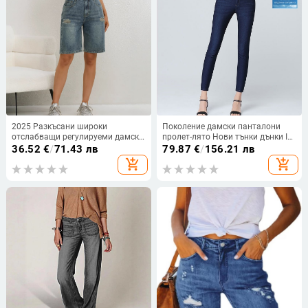
2025 Разкъсани широки
Поколение дамски панталони
отслабващи регулируеми дамски
пролет-лято Нови тънки дънки Ice
широки дънкови панталони със
Silk дамски еластични клинове с
36.52
€
/
71.43 лв
79.87
€
/
156.21 лв
средна дължина, с кръстосана
висока талия 0150
add_shopping_cart
add_shopping_cart
форма, фигура с пет точки,
европейски стил