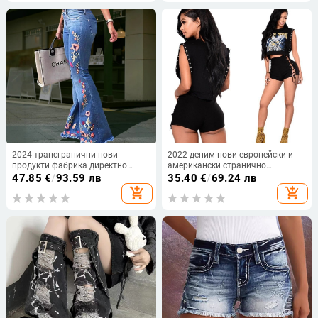
дамски дънки
2024 трансгранични нови
2022 деним нови европейски и
продукти фабрика директно
американски странично
европейски и американски
превръзка дънкови шорти с
47.85
€
/
93.59 лв
35.40
€
/
69.24 лв
външнотърговски експлозии
висока талия дамски горещи
add_shopping_cart
add_shopping_cart
високоеластични бродирани
панталони от производители на
дънки Big Horn за жени
трансгранични източници