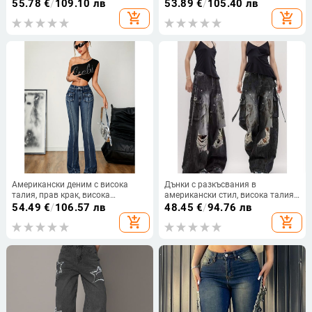
артистичен стил и принт,
панталони за жени
55.78
€
/
109.10 лв
53.89
€
/
105.40 лв
ежедневни, Harlan, универсални, с
add_shopping_cart
add_shopping_cart
големи размери и тиранти
Американски деним с висока
Дънки с разкъсвания в
талия, прав крак, висока
американски стил, висока талия,
еластичност, нов ретро винтидж
прав крак, деним-памук 90–95%,
54.49
€
/
106.57 лв
48.45
€
/
94.76 лв
слиминг панталон
градски стил
add_shopping_cart
add_shopping_cart