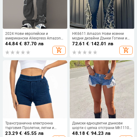
2024 Нови европейски и
HK6611 Amazon Нови есенни
американски Aliexpress Amazon
модни дизайни Дънки Готини и
трансгранични дамски карирани
тесни широки панталони Дамски
44.84
€
/
87.70 лв
72.61
€
/
142.01 лв
дънки с висока талия и широки
панталони
add_shopping_cart
add_shopping_cart
крачоли, свободни и ежедневни
Трансгранична електронна
Дамски едноцветни дънкови
търговия Пролетни, летни и
шорти с цепка отстрани Mh1110,
есенни дамски тричетвърти
скъсани улични шорти,
23.29
€
/
45.55 лв
48.18
€
/
94.23 лв
шорти с висока талия,
изтъркани дънкови шорти