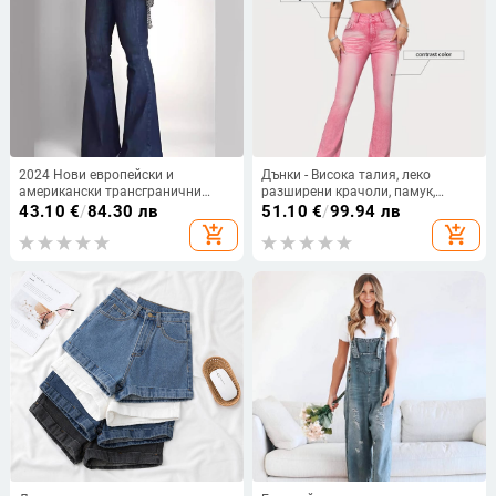
2024 Нови европейски и
Дънки - Висока талия, леко
американски трансгранични
разширени крачоли, памук,
дамски ретро ежедневни
средна еластичност
43.10
€
/
84.30 лв
51.10
€
/
99.94 лв
елегантни леко разкроени сини
add_shopping_cart
add_shopping_cart
дънки с висока талия, изпрани