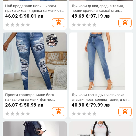
Най-продавани нови широки
Дънкови дънки, средна талия,
прави скъсани дънки за жени от
прави крачоли, casual стил,
2025 г., светлосини панталони с
деним с 80–90% памук и
46.02
€
/
90.01 лв
49.69
€
/
97.19 лв
висока талия до пода за жени,
полиестер, средна плътност, лято
add_shopping_cart
add_shopping_cart
модерни
2025
Прости трансгранични йога
Дънкови тесни дънки с висока
панталони за жени, фитнес
еластичност, средна талия, дълги
панталони с контрастен цвят и
панталони, памук 50–70% и
26.07
€
/
50.99 лв
40.90
€
/
79.99 лв
висока талия, спортни панталони
еластан 30–50%
add_shopping_cart
add_shopping_cart
за бягане на открито