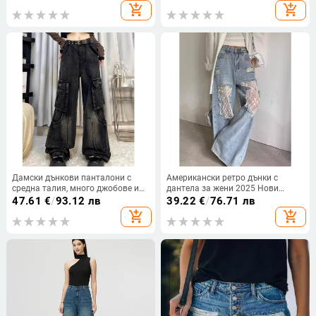
четвърти, патчворк детайл,
add_shopping_cart
add_shopping_cart
съдържание на памук 95% и
повече, SN7322
Дамски дънкови панталони с
Американски ретро дънки с
средна талия, много джобове и
дантела за жени 2025 Нови
широки крачоли, деним
ежедневни универсални скъсани
47.61
€
/
93.12 лв
39.22
€
/
76.71 лв
прави широки панталони с
add_shopping_cart
add_shopping_cart
кръстосана талия