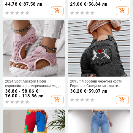
желание бродиран джоб ниска
нови, Amazon Ebay, измити,
44.78
€
/
87.58 лв
29.06
€
/
56.84 лв
талия тънък дънков панталон за
скъсани, с дупки, избелени, с
add_shopping_cart
add_shopping_cart
жени
висока талия, слим крой, дамски
дънки
2024 Spot Amazon Нови
2095 * любовни черепни кости
европейски и американски модни
Европа и Съединените щати
плетени ежедневни спортни
улични дупки пискюл дънкови
38.86 - 58.06
€
/
30.20
€
/
59.07 лв
обувки
шорти независима станция
76.00 - 113.56 лв
add_shopping_cart
add_shopping_cart
главна линия станция