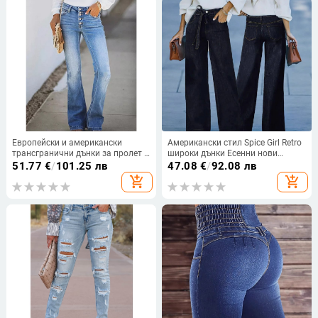
Европейски и американски
Американски стил Spice Girl Retro
трансгранични дънки за пролет и
широки дънки Есенни нови
лято 2023, нов стил, ретро,
свободни дънки Свободни
51.77
€
/
101.25 лв
47.08
€
/
92.08 лв
стягаща визия, с много копчета,
панталони
add_shopping_cart
add_shopping_cart
висока талия, леко разкроени,
изпрани