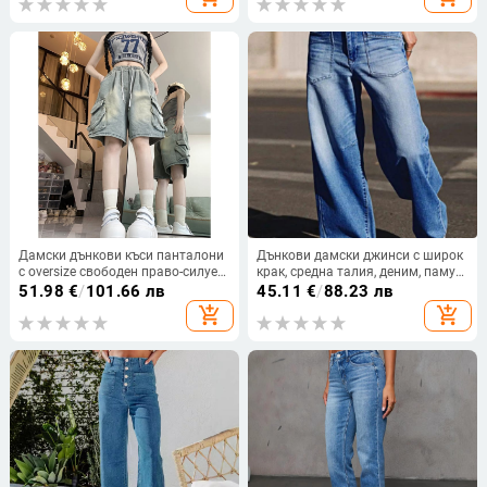
свободни ежедневни,
дупки, свободни прави дънкови
универсални, стягащи прави
панталони
панталони
Дамски дънкови къси панталони
Дънкови дамски джинси с широк
с oversize свободен право-силует
крак, средна талия, деним, памук
и големи джобове; деним-памук
70–80%, леко разтягане, Cat
51.98
€
/
101.66 лв
45.11
€
/
88.23 лв
смес, микроеластичност, градски
Whisker текстура
add_shopping_cart
add_shopping_cart
стил.