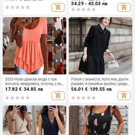
Европейски и Американски,
материя памук-смес и полиестер
34.29 - 43.03 лв
add_shopping_cart
add_shopping_cart
неподходяща за боядисване с
горещи бои
2025 Нова дамска мода с три
Рокля с мъниста, поло яка, дълги
копчета, ежедневна, плътна, с къс
ръкави, А-линейна кройка, средна
ръкав, Amazon, трансгранична,
дължина
17.82
€
/
34.85 лв
56.01
€
/
109.55 лв
европейска и американска
add_shopping_cart
add_shopping_cart