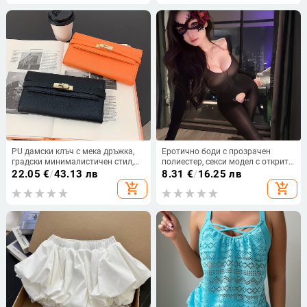
PU дамски клъч с мека дръжка,
Еротично боди с прозрачен
градски минималистичен стил,
полиестер, секси модел с открита
еднотонен дизайн, множество
зона
22.05
€
/
43.13 лв
8.31
€
/
16.25 лв
отделения за карти, подплата от
add_shopping_cart
add_shopping_cart
полиестер