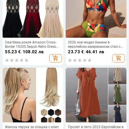
Сватбена рокля Amazon Cross-
2026 нов модел бикини в
Border 1920S Sequin Retro Dress
европейско-американски стил с
Plus Size Banquet Dams Evening
V-образно деколте, многоцветен
55.23
€
/
108.02 лв
23.73
€
/
46.41 лв
Dress Party Dress
принт, висока еластичност,
add_shopping_cart
add_shopping_cart
двучастен плувен костюм
Женска перука за опашка с клип
Пролет и лято 2023 Европейски и