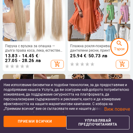
search
Перука с връзка за опашка —
Плажна рокля-покривало с
Търси
дълга права коса, лека, естествен
дантелени ресни, принт с малки
вид; модел: опашка с връзка;
цветчета, полиестер, акрилова
13.83 - 14.45
€
/
25.94
€
/
50.73 лв
материал: термоустойчиви
подплата, 238 g/m², за възрастни
27.05 - 28.26 лв
add_shopping_cart
add_shopping_cart
влакна; марка: QUEEN
жени
YANG/PRINCESS YANG; произход:
Хенан.
Ние използваме бисквитки и подобни технологии, за да предоставяме и
подобряваме нашата Услуга, да ви осигурим най-доброто потребителско
изживяване, да поддържаме сигурността на платформата, да
персонализираме съдържанието и рекламите, както и да измерваме
ефективността на нашите маркетингови кампании. С избора на
Виж повече
„Приемам всички“ вие се съгласявате ние и нашите доверени партньори
да съхраняваме бисквитки и подобни технологии на вашето устройство
за рекламни и аналитични цели. Можете по всяко време да управлявате
УПРАВЛЯВАЙ
ПРИЕМИ ВСИЧКИ
своите предпочитания, като натиснете „Управлявай предпочитанията“.
ПРЕДПОЧИТАНИЯТА
За повече информация, моля, вижте нашата
Политика за защита на
данните
.