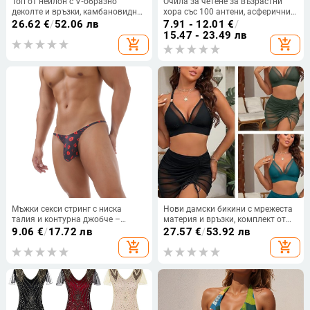
Топ от нейлон с V‑образно
Очила за четене за възрастни
деколте и връзки, камбановидни
хора със 100 антени, асферични
ръкави, тясна кройка
смолни лещи с висока
26.62
€
/
52.06 лв
7.91 - 12.01
€
/
разделителна способност, мъже
15.47 - 23.49 лв
add_shopping_cart
add_shopping_cart
и жени, против умора
Мъжки секси стринг с ниска
Нови дамски бикини с мрежеста
талия и контурна джобче –
материя и връзки, комплект от
найлон
три части, европейски стил
9.06
€
/
17.72 лв
27.57
€
/
53.92 лв
add_shopping_cart
add_shopping_cart