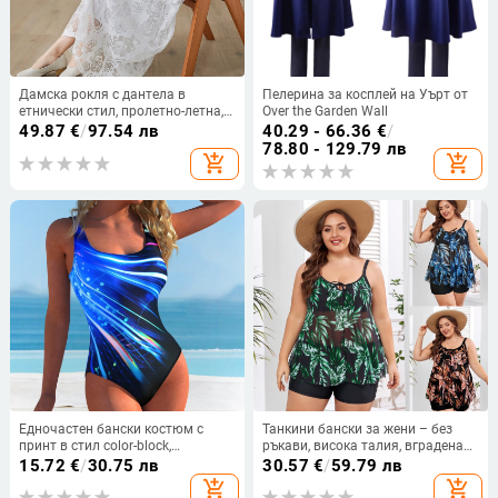
Дамска рокля с дантела в
Пелерина за косплей на Уърт от
етнически стил, пролетно-летна,
Over the Garden Wall
широка винтидж рокля, дълга
49.87
€
/
97.54 лв
40.29 - 66.36
€
/
рокля за морска почивка, с А-
78.80 - 129.79 лв
add_shopping_cart
add_shopping_cart
силует и фея
Едночастен бански костюм с
Танкини бански за жени – без
принт в стил color-block,
ръкави, висока талия, вградена
полиестер/еластан 82%/18%, 210
подпора за бюста, полиестерна
15.72
€
/
30.75 лв
30.57
€
/
59.79 лв
g, без ръкави, за жени
материя с подплата полиестер-
add_shopping_cart
add_shopping_cart
спандекс, здрав