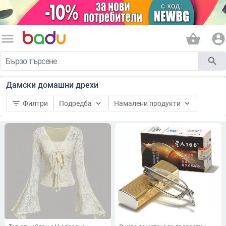
menu
shopping_basket
account_circle
search
Дамски домашни дрехи
filter_list
keyboard_arrow_down
keyboard_arrow_down
Филтри
Подредба
Намалени продукти