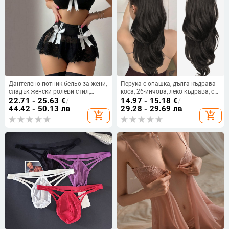
Дантелено потник бельо за жени,
Перука с опашка, дълга къдрава
сладък женски ролеви стил,
коса, 26-инчова, леко къдрава, с
полиестер 90–95%, униформен
връзка за стягане, висока
22.71 - 25.63
€
/
14.97 - 15.18
€
/
стил, Enjoy Love, лятно издание
опашка
44.42 - 50.13 лв
29.28 - 29.69 лв
add_shopping_cart
add_shopping_cart
2025