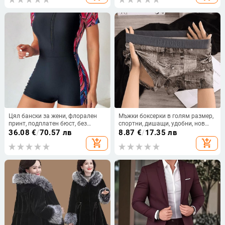
Цял бански за жени, флорален
Мъжки боксерки в голям размер,
принт, подплатен бюст, без
спортни, дишащи, удобни, нов
банели, нейлонова материя
модел, за всички сезони
36.08
€
/
70.57 лв
8.87
€
/
17.35 лв
add_shopping_cart
add_shopping_cart