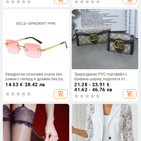
чист цвят и елегантни копчета за
гръб
Квадратни слънчеви очила без
Триразделен PVC портфейл с
рамки с гепард и дръжки без ръб,
буквена шарка, подплата от
дамски ретро метални слънчеви
синтетична кожа,
14.53
€
/
28.42 лв
21.28 - 23.91
€
/
очила на едро, модерни мъжки
износоустойчив, против кражба,
41.62 - 46.76 лв
add_shopping_cart
add_shopping_cart
очила от цял ​​свят
за съхранение на карти, Зима
2025