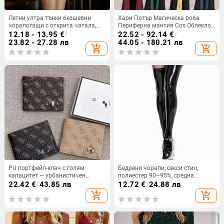
Летни ултра тънки безшевни
Хари Потър Магическа роба
чорапогащи с открита чатала,
Периферна мантия Cos Облекло
секси, черни, Aurora дизайн, 0D
Детска Хелоуин Училищна
12.18 - 13.95
€
/
22.52 - 92.14
€
/
денир
униформа Хогуортс Магическа
23.82 - 27.28 лв
44.05 - 180.21 лв
add_shopping_cart
add_shopping_cart
роба
PU портфейл-клач с голям
Бедрени чорапи, секси стил,
капацитет — урбанистичен
полиестер 90–95%, средна
минималистичен стил, принт с
дължина на тръбата, за нощни
22.42
€
/
43.85 лв
12.72
€
/
24.88 лв
букви, подплата полиестер,
клубове
add_shopping_cart
add_shopping_cart
пролет 2024