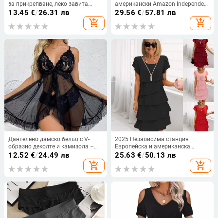
за прикрепване, леко завита
американски Amazon Independent
опашка, термоустойчива тел
Station ebay Памучна и ленена
13.45
€
/
26.31 лв
29.56
€
/
57.81 лв
широка ежедневна едноцветна
add_shopping_cart
add_shopping_cart
рокля с джобове Дамско облекло
Дантелено дамско бельо с V-
2025 Независима станция
образно деколте и камизола –
Европейска и американска
мултицветен комплект,
трансгранична нова лятна рокля
12.52
€
/
24.49 лв
25.63
€
/
50.13 лв
полиестер 50–70%, тънка
с къс ръкав и кръгло деколте,
add_shopping_cart
add_shopping_cart
материя 101–120 g/m², пролет
плътен цвят, жени
2024