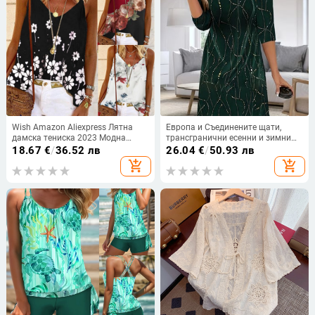
Wish Amazon Aliexpress Лятна
Европа и Съединените щати,
дамска тениска 2023 Модна
трансгранични есенни и зимни
модерна щампована потник
нови независими станции на
18.67
€
/
36.52 лв
26.04
€
/
50.93 лв
Дамска мода Универсална
Amazon, модни темпераментни
add_shopping_cart
add_shopping_cart
рокли с V-образно деколте и
ръкави, дамско облекло