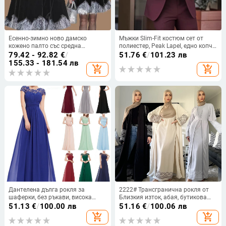
Есенно-зимно ново дамско
Мъжки Slim-Fit костюм сет от
кожено палто със средна
полиестер, Peak Lapel, едно копче,
дължина в корейски стил,
централна задна цепка
79.42 - 92.82
€
/
51.76
€
/
101.23 лв
изкуствена лисича кожа и яка от
155.33 - 181.54 лв
add_shopping_cart
add_shopping_cart
норка, удебелено палто, дамски
тоалет
Дантелена дълга рокля за
2222# Трансгранична рокля от
шаферки, без ръкави, висока
Близкия изток, абая, бутикова
талия, дълга вечерна рокля;
бродерия, модна рокля с
51.13
€
/
100.00 лв
51.16
€
/
100.06 лв
основна тъкан 90–95%
пискюли, жилетка, мюсюлманска
add_shopping_cart
add_shopping_cart
полиестерна дантела
рокля