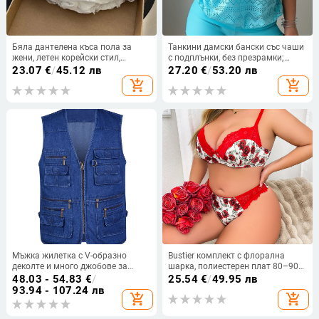
Бяла дантелена къса пола за
Танкини дамски бански със чаши
жени, летен корейски стил,
с подплънки, без презрамки;
подплата за непрозрачност,
полиестерна материя; подплата
23.07
€
/
45.12 лв
27.20
€
/
53.20 лв
уникална пола с лалеобразен
полиестер и 18% еластан; стил:
add_shopping_cart
add_shopping_cart
силует
къс бикини; тегло 200 g
Мъжка жилетка с V-образно
Bustier комплект с флорална
деколте и много джобове за
шарка, полиестерен плат 80–90%
свободното време на открито за
съдържание, Three-Point Style
48.03 - 54.83
€
/
25.54
€
/
49.95 лв
средна и по-възрастни хора,
Gather, пускане през лятото на
93.94 - 107.24 лв
add_shopping_cart
add_shopping_cart
мъжка жилетка за риболов,
2025 г.
дънкова жилетка