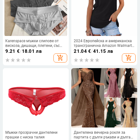
Karenspace мъжки слипове от
2024 Европейска и американска
вискоза, дишащи, плетени, със
трансгранична Amazon Walmart
средно висока талия
Hot Нова дамска тениска с къс
9.21
€
/
18.01 лв
21.04
€
/
41.15 лв
ръкав и открито рамо, секси
add_shopping_cart
add_shopping_cart
базова тениска
Мъжки прозрачни дантелени
Дантелена вечерна рокля за
прашки с ниска талия
партита с дълги ръкави и дълга