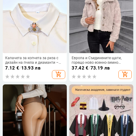
Капачета за копчета за риза с
Европа и Съединените щати,
дизайн на пчела и диаманти –
горещо ново есенно-зимно
ретро стил
двустранно плюшено ежедневно
7.12
€
/
13.93 лв
37.42
€
/
73.19 лв
жилетко с копчета ~ AliExpress
add_shopping_cart
add_shopping_cart
independent