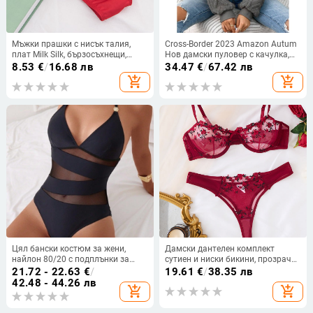
Мъжки прашки с нисък талия,
Cross-Border 2023 Amazon Autum
плат Milk Silk, бързосъхнещи,
Нов дамски пуловер с качулка,
висока еластичност, без джоб
плюшено кадифе и дълъг ръкав, с
8.53
€
/
16.68 лв
34.47
€
/
67.42 лв
отворени рамене
add_shopping_cart
add_shopping_cart
Цял бански костюм за жени,
Дамски дантелен комплект
найлон 80/20 с подплънки за
сутиен и ниски бикини, прозрачен
бюста, подплата спандекс 20%,
мрежест панел и бродерия
21.72 - 22.63
€
/
19.61
€
/
38.35 лв
без ръкави
42.48 - 44.26 лв
add_shopping_cart
add_shopping_cart