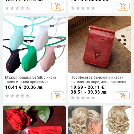
fumei
лансиран есен 2024
add_shopping_cart
add_shopping_cart
Мъжки прашки Ice Silk с ниска
Портфейл за банкноти и карти
талия и тънки презрамки
със клип за пари, истинска кожа,
първи слой телешка кожа, бизнес
10.41
€
/
20.36 лв
19.69 - 20.11
€
/
стил, едноцветен, марка Famous
38.51 - 39.33 лв
add_shopping_cart
add_shopping_cart
craftsman family