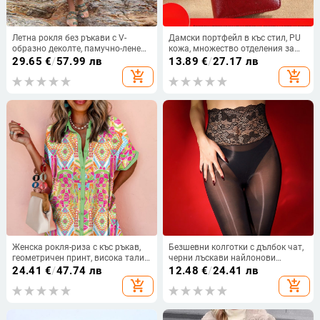
Летна рокля без ръкави с V-
Дамски портфейл в къс стил, PU
образно деколте, памучно-ленена
кожа, множество отделения за
материя, дълга рокля, свободна
карти, монетник и голям
29.65
€
/
57.99 лв
13.89
€
/
27.17 лв
талия
капацитет, корейски стил
add_shopping_cart
add_shopping_cart
Женска рокля-риза с къс ръкав,
Безшевни колготки с дълбок чат,
геометричен принт, висока талия,
черни лъскави найлонови
А‑образна пола, лапел яка,
колготки с дантела, секси тънки,
24.41
€
/
47.74 лв
12.48
€
/
24.41 лв
полиестер
плюс размер, Little Matchmaker
add_shopping_cart
add_shopping_cart