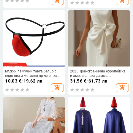
add_shopping_cart
add_shopping_cart
унисекс
боядисване
Мъжки памучни танга бельо с
2025 Трансгранична европейска
един низ и метален пръстен за
и американска дамска
защита на чатала, ниска талия и
независима рокля с панделка,
10.03
€
/
19.62 лв
31.56
€
/
61.73 лв
тънки презрамки
декоративна рокля, рокля, къса
add_shopping_cart
add_shopping_cart
пола, жилетки