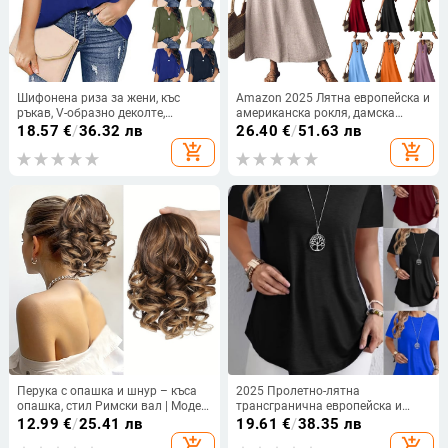
Шифонена риза за жени, къс
Amazon 2025 Лятна европейска и
ръкав, V-образно деколте,
американска рокля, дамска
моноцветна, закопчаване с едно
рокля без ръкави, V-образно
18.57
€
/
36.32 лв
26.40
€
/
51.63 лв
копче, свободен силует, средна
деколте, цип на гърба, елегантна
add_shopping_cart
add_shopping_cart
дължина
дълга пола от едно парче
Перука с опашка и шнур – къса
2025 Пролетно-лятна
опашка, стил Римски вал | Модел
трансгранична европейска и
py284; коса в снопчета;
американска Amazon Wish Export
12.99
€
/
25.41 лв
19.61
€
/
38.35 лв
термоустойчива тел; механизъм
Нова пролетно-лятна тениска с
add_shopping_cart
add_shopping_cart