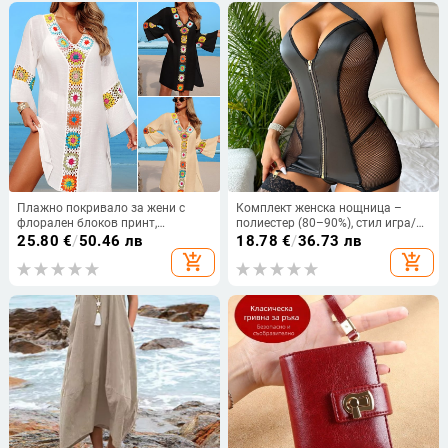
Плажно покривало за жени с
Комплект женска нощница –
флорален блоков принт,
полиестер (80–90%), стил игра/
полиестерна тъкан, подплата
ролева игра, сладък женствен
25.80
€
/
50.46 лв
18.78
€
/
36.73 лв
100% полиестер, код Cybk2822n
стил
add_shopping_cart
add_shopping_cart