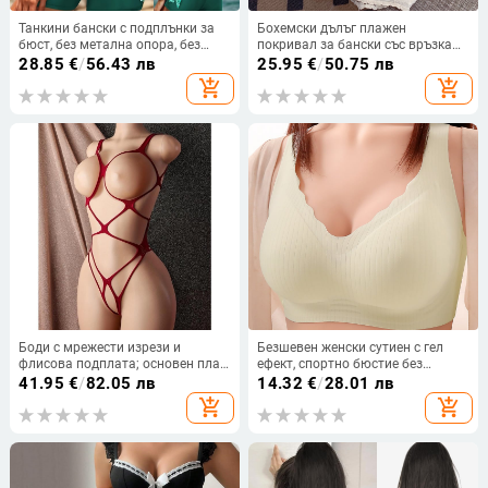
Танкини бански с подплънки за
Бохемски дълъг плажен
бюст, без метална опора, без
покривал за бански със връзка
ръкави, полиестерна материя,
отпред, V-образно деколте,
28.85
€
/
56.43 лв
25.95
€
/
50.75 лв
подплата полиестер, тясна
камбановидни ръкави, UPF30+
add_shopping_cart
add_shopping_cart
кройка
Боди с мрежести изрези и
Безшевен женски сутиен с гел
флисова подплата; основен плат:
ефект, спортно бюстие без
германски флис, съдържание на
банели, потник стил, стягащ за
41.95
€
/
82.05 лв
14.32
€
/
28.01 лв
главния плат под 30%
малък бюст, красив гръб, дишащ
add_shopping_cart
add_shopping_cart
найлон