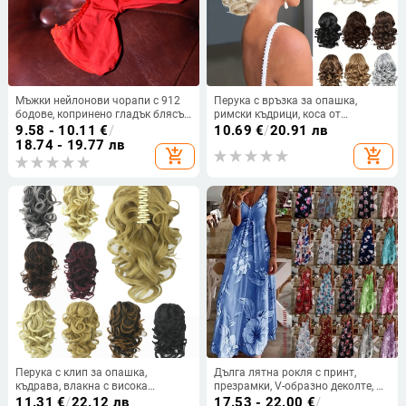
Мъжки нейлонови чорапи с 912
Перука с връзка за опашка,
бодове, копринено гладък блясък,
римски къдрици, коса от
открит интимен дизайн
високотемпературно влакно,
9.58 - 10.11
€
/
10.69
€
/
20.91 лв
механично изработване, за жени,
18.74 - 19.77 лв
add_shopping_cart
add_shopping_cart
подходяща за всички тони на
кожата
Перука с клип за опашка,
Дълга лятна рокля с принт,
къдрава, влакна с висока
презрамки, V-образно деколте, А-
температура, модел MW062, стил
линия, без ръкав, талия средна;
11.31
€
/
22.12 лв
17.53 - 22.00
€
/