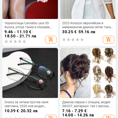
Чорапогащи Camellia Lace 3D
2025 Amazon европейски и
Aurora, ултра тънки и лъскави,
американски дамски летен тънък
секси стил, денир 5d, плат Nylon
полу-снадан дантелен блейзър с
9.46 - 11.10
€
/
30.25
€
/
59.16 лв
едно копче
18.50 - 21.71 лв
add_shopping_cart
add_shopping_cart
Очила за четене против синя
Дамска перука с опашка, модел
светлина, 2026 нов модел,
SW207, материал: тел с висока
метални полурамки, ултра леки,
температура, обработка:
10.39
€
/
20.32 лв
7.16 - 7.29
€
/
без винтове, за пресбиопия,
механизъм, без перм или
14.00 - 14.26 лв