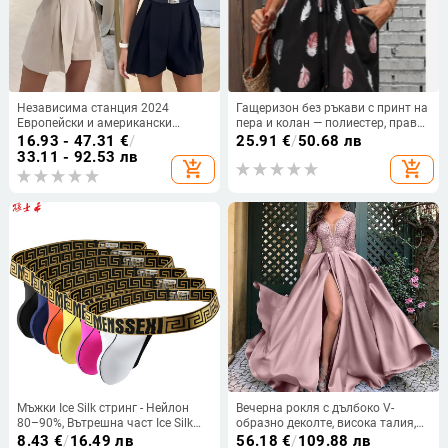
Независима станция 2024
Гащеризон без ръкави с принт на
Европейски и американски
пера и колан — полиестер, права
външен търговски нов елегантен
кройка, свободна талия, средна
16.93 - 47.31
€
/
25.91
€
/
50.68 лв
гащеризон за жени
дебелина, Лято 2025
33.11 - 92.53 лв
add_shopping_cart
add_shopping_cart
Мъжки Ice Silk стринг - Нейлон
Вечерна рокля с дълбоко V-
80–90%, Вътрешна част Ice Silk
образно деколте, висока талия,
80–90%, Ниска талия, Едноцветен
дълги ръкави, малък шлейф,
8.43
€
/
16.49 лв
56.18
€
/
109.88 лв