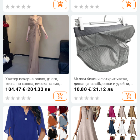
дълга пола
add_shopping_cart
add_shopping_cart
Халтер вечерна рокля, дълга,
Мъжки бикини с открит чатал,
тясна по ханша, висока талия,
дишащи ice silk, секси и удобни, с
къси ръкави, полиестер
отделен джоб
104.47
€
/
204.33 лв
10.80
€
/
21.12 лв
add_shopping_cart
add_shopping_cart