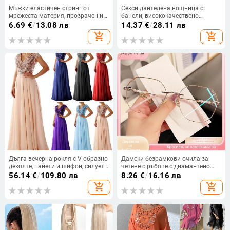
Мъжки еластичен стринг от
Секси дантелена нощница с
мрежеста материя, прозрачен и
банели, висококачествено
дишащ, модел 8877
усещане, тънък силует, за дами с
6.69
€
/
13.08 лв
14.37
€
/
28.11 лв
малък бюст
add_shopping_cart
add_shopping_cart
Дълга вечерна рокля с V-образно
Дамски безрамкови очила за
деколте, пайети и шифон, силует
четене с ръбове с диамантено
А-образен, висока талия
нарязване и перлен акцент,
56.14
€
/
109.80 лв
8.26
€
/
16.16 лв
голяма рамка, защита от синя
add_shopping_cart
add_shopping_cart
светлина