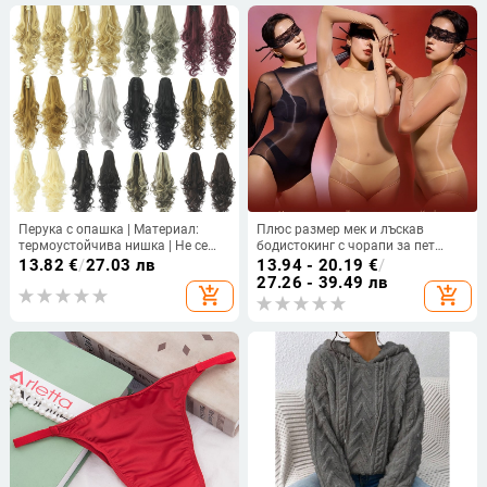
Перука с опашка | Материал:
Плюс размер мек и лъскав
термоустойчива нишка | Не се
бодистокинг с чорапи за пет
боядисва с горещи багрила |
пръста, секси прозрачен бански
13.82
€
/
27.03 лв
13.94 - 20.19
€
/
Възможно частно етикетиране
комплект и блестящи триъгълни
27.26 - 39.49 лв
add_shopping_cart
add_shopping_cart
прашки