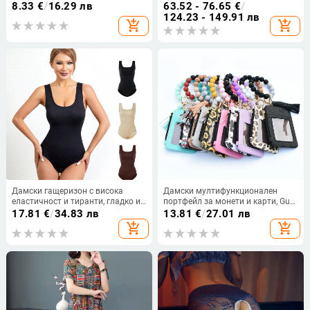
пола, дълбоко V-образно деколте,
8.33
€
/
16.29 лв
63.52 - 76.65
€
/
полиестер-еластанова материя
124.23 - 149.91 лв
add_shopping_cart
add_shopping_cart
Дамски гащеризон с висока
Дамски мултифункционален
еластичност и тиранти, гладко и
портфейл за монети и карти, Gu
нежно домашно облекло, тънка
Zi, PU кожа, геометричен модел,
17.81
€
/
34.83 лв
13.81
€
/
27.01 лв
талия и дишащо оформящо
стил уличен тренд
add_shopping_cart
add_shopping_cart
тялото облекло от цял ​​свят