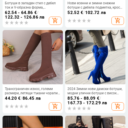
Ботуши в западен стил с дебел
Нови есенни и зимни снежни
ток и V-образна форма,
ботуши с дебела подметка, крос-
заострени върхове, ретро кафяви
гранични, големи размери, модни
62.54 - 64.86
€
/
52.52
€
/
102.72 лв
дънкови къси ботуши, дамски
топли памучни обувки,
122.32 - 126.86 лв
add_shopping_cart
add_shopping_cart
обувки, нови пролетни и есенни
едноцветни, с клиновиден ток,
единични ботуши 2024, размер
къси ботуши с въздушна
43
възглавница
Трансграничен износ, големи
2024 Зимни нови дамски ботуши,
размери, летящи тъкани чорапи
модни улични ботуши с висок
до средата на прасеца за жени,
ток, водоустойчиви ботуши до
44.20
€
/
86.45 лв
85.76 - 88.09
€
/
есен и зима 2024, европейска и
коляното с връзки, дамски
167.73 - 172.29 лв
add_shopping_cart
add_shopping_cart
американска мода, нови ботуши
ботуши, модни ботуши
с кръгъл връх и дебел ток