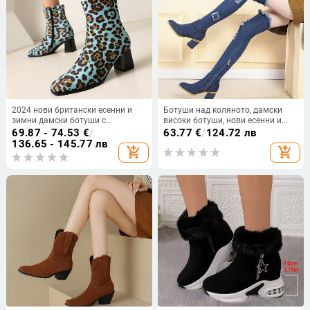
2024 нови британски есенни и
Ботуши над коляното, дамски
зимни дамски ботуши с
високи ботуши, нови есенни и
леопардов принт, къси мартин
зимни тънки ботуши, еластични
69.87 - 74.53
€
/
63.77
€
/
124.72 лв
ботуши, дебели ботуши на висок
ботуши от деним
136.65 - 145.77 лв
add_shopping_cart
add_shopping_cart
ток 40-44, големи размери,
външнотърговски ботуши