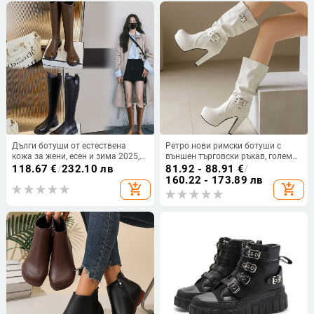
Дълги ботуши от естествена
Ретро нови римски ботуши с
кожа за жени, есен и зима 2025,
външен търговски ръкав, големи
нови ретро ботуши с V-образен
размери, ботуши с катарама,
118.67
€
/
232.10 лв
81.92 - 88.91
€
/
изрез, дамски ботуши за езда,
ботуши на висок ток 4, дебели
160.22 - 173.89 лв
add_shopping_cart
add_shopping_cart
ежедневни, универсални, тънки
бели дамски ботуши
ботуши, дамски ботуши