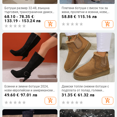
Ботуши размер 32-48, външна
Плетени ботуши с висок ток за
търговия, трансгранични дамски
жени, пролетни и есенни, нови,
ботуши, есен и зима, нови, къси
британски стил, квадратни
68.10 - 78.35
€
/
58.88
€
/
115.16 лв
ботуши на висок ток, дамски
пръсти, висок ток с дебел ток и
133.19 - 153.24 лв
add_shopping_cart
add_shopping_cart
ботуши с купчина, обърнати
цип отстрани, модни дамски
ботуши
ботуши
Есенни и зимни ботуши 2024,
Дамски топли снежни ботуши с
нови европейски и американски
подплата от полар, големи
ботуши без коляно, велурени,
размери, европейски и
49.60
€
/
97.01 лв
31.35
€
/
61.32 лв
високи токчета, външна
американски стил, комплект от
add_shopping_cart
add_shopping_cart
търговия, размер 40-43, къси
обувки с кръгла глава, модни
ботуши с катарама
ботуши за уста, стилни платнени