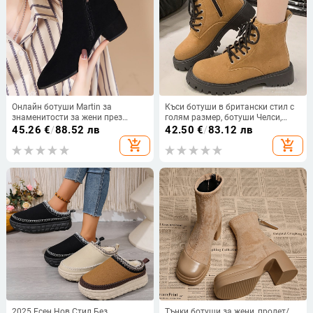
Онлайн ботуши Martin за
Къси ботуши в британски стил с
знаменитости за жени през
голям размер, ботуши Челси,
есента и зимата 2022, нови
дамски, с къс ток и връзки, тънки
45.26
€
/
88.52 лв
42.50
€
/
83.12 лв
корейски стил, къси ботуши с
кожени ботуши, Amazon
add_shopping_cart
add_shopping_cart
дебел ток, мотоциклетни,
заострени, тънки, модни ботуши
2025 Есен Нов Стил Без
Тънки ботуши за жени, пролет/