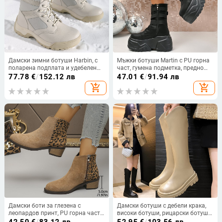
Дамски зимни ботуши Harbin, с
Мъжки ботуши Martin с PU горна
поларена подплата и удебелен
част, гумена подметка, предно
материал, водоустойчиви и
връзване, късо голенище
77.78
€
/
152.12 лв
47.01
€
/
91.94 лв
неплъзгащи се, памучни ботуши с
add_shopping_cart
add_shopping_cart
дебела подметка, подходящи за
температури до минус 40
градуса, студоустойчиви
Дамски боти за глезена с
Дамски ботуши с дебели крака,
леопардов принт, PU горна част,
високи ботуши, рицарски ботуши,
страничен цип, остър нос, дебел
лято 2024, нови V-образни