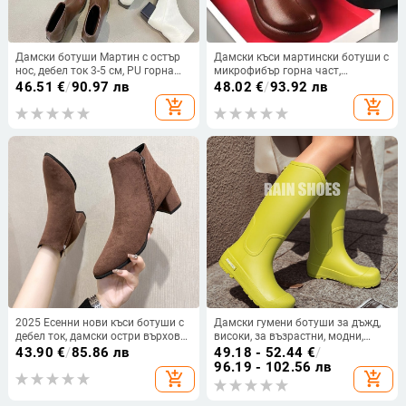
Дамски ботуши Мартин с остър
Дамски къси мартински ботуши с
нос, дебел ток 3-5 см, PU горна
микрофибър горна част,
част, гумена подметка
гумирана подметка, височина на
46.51
€
/
90.97 лв
48.02
€
/
93.92 лв
тока 3–5 см, кръгъл нос
add_shopping_cart
add_shopping_cart
2025 Есенни нови къси ботуши с
Дамски гумени ботуши за дъжд,
дебел ток, дамски остри върхове
високи, за възрастни, модни,
с цип отстрани, велурени модни
неплъзгащи се, дълги, дамски,
43.90
€
/
85.86 лв
49.18 - 52.44
€
/
ботуши Martin, модни единични
външни, водоустойчиви, с
96.19 - 102.56 лв
add_shopping_cart
add_shopping_cart
ботуши на едро
поларена подплата, работни
гумени обувки