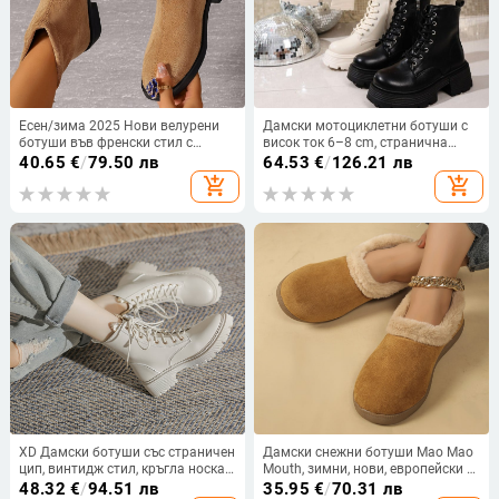
Есен/зима 2025 Нови велурени
Дамски мотоциклетни ботуши с
ботуши във френски стил с
висок ток 6–8 cm, странична
квадратен ток и нисък ток, модни,
ципа, закръглена носка, PU горна
40.65
€
/
79.50 лв
64.53
€
/
126.21 лв
корейски, заоблен връх, тънки, с
част, дебел ток
add_shopping_cart
add_shopping_cart
цип отзад, къси ботуши за жени
XD Дамски ботуши със страничен
Дамски снежни ботуши Mao Mao
цип, винтидж стил, кръгла носка,
Mouth, зимни, нови, европейски и
дебел ток 3–5 cm, PU горна част,
американски, външна търговия,
48.32
€
/
94.51 лв
35.95
€
/
70.31 лв