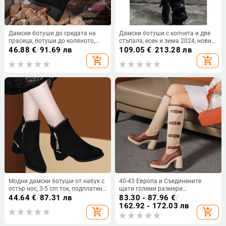
Дамски ботуши до средата на
Дамски ботуши с копчета и две
прасеца, ботуши до коляното,
стъпала, есен и зима 2024, нови
зима 2025, нова мода,
ботуши на висок ток от Spice
46.88
€
/
91.69 лв
109.05
€
/
213.28 лв
универсални ежедневни,
Girls, модни ботуши с остър тънък
add_shopping_cart
add_shopping_cart
отслабващи велурени дълги
ток и дълги ботуши
ботуши
Модни дамски ботуши от набук с
40-43 Европа и Съединените
остър нос, 3-5 cm ток, подплатени
щати големи размери
с изкуствен пух, страничен цип
трансгранични Amazon есенни и
44.64
€
/
87.31 лв
83.30 - 87.96
€
/
зимни дамски ботуши,
162.92 - 172.03 лв
add_shopping_cart
add_shopping_cart
съответстващи по цвят,
катарама на колан с висок ток и