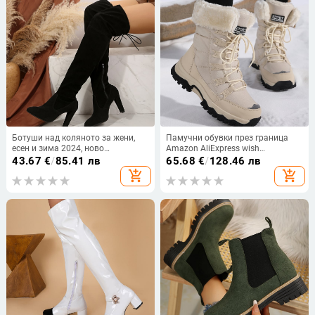
Ботуши над коляното за жени,
Памучни обувки през граница
есен и зима 2024, ново
Amazon AliExpress wish
поступление, ботуши с дебел ток
водоустойчиви студоустойчиви
43.67
€
/
85.41 лв
65.68
€
/
128.46 лв
от велур, високи еластични
ботуши за жени, подплатени с
add_shopping_cart
add_shopping_cart
ботуши с остър ток и висок ток
полар, дебели топли снежни
ботуши