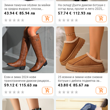
Зимни памучни обувки за майки
На склад! Дълги дамски ботуши с
за средна възраст, плоски,
остър връх, пролет и лято 2025,
неплъзгащи се дамски обувки за
нов стил, големи тръбни, с прави
43.94
€
/
85.94 лв
57.74
€
/
112.93 лв
възрастни хора, топли къси
крачоли, ботуши с танкетка
add_shopping_cart
add_shopping_cart
ботуши с полар, кожени обувки
за възрастни хора
Есен и зима 2024 нови
25 есенни и зимни нови снежни
трансгранични дамски рицарски
ботуши с дебела подметка за
ботуши с големи размери,
жени, износ от трансграничен
59.12
€
/
115.63 лв
43.80
€
/
85.67 лв
декорация на катарама за колан,
модел, голям размер, пухкави
add_shopping_cart
add_shopping_cart
европейски и американски дълги
пръсти, с поларена подплата,
ботуши на едро
удебелени памучни обувки