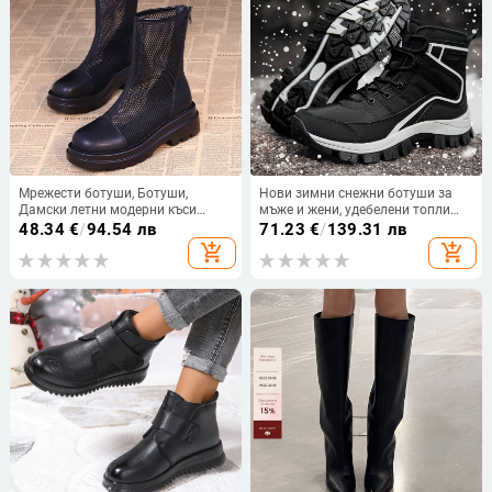
Мрежести ботуши, Ботуши,
Нови зимни снежни ботуши за
Дамски летни модерни къси
мъже и жени, удебелени топли
ботуши, Ботуши на платформа в
памучни обувки за туризъм на
48.34
€
/
94.54 лв
71.23
€
/
139.31 лв
корейски стил, Дишащи
открито, нови, за мъже и жени
add_shopping_cart
add_shopping_cart
мрежести дамски ботуши с изрез,
Високи токчета