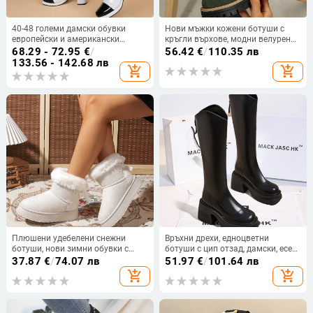
40-48 големи дамски обувки
Нови мъжки кожени ботуши с
европейски и американски
кръгли върхове, модни велурени
външнотърговски дамски ботуши
ботуши тип „Челси“ със среден
68.29 - 72.95
€
/
56.42
€
/
110.35 лв
2021 нови ботуши малки
ръст, ежедневни мъжки ботуши с
133.56 - 142.68 лв
add_shopping_cart
add_shopping_cart
ароматни стилове,
голям размер, обувки за износ
съответстващи на цветовете,
високи токчета до коляното
Плюшени удебелени снежни
Връхни дрехи, едноцветни
ботуши, нови зимни обувки с
ботуши с цип отзад, дамски, есен
дебела подметка и панделка за
и зима 2024, нова мода, ретро
37.87
€
/
74.07 лв
51.97
€
/
101.64 лв
2025 г., топли памучни обувки с
високи ботуши с дебело дъно и
add_shopping_cart
add_shopping_cart
голям размер
увеличени размери