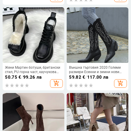
Жени Мартин ботуши, британски
Външна търговия 2020 Големи
стил, PU горна част, каучукова
размери Есенни и зимни нови
подметка, дебел ток, средна
кожени ботуши в европейски и
50.75
€
/
99.26 лв
59.82
€
/
117.00 лв
височина на тока 3–5 см, средна
американски стил с бродирани
add_shopping_cart
add_shopping_cart
дължина на ботуша
остри високи ботуши с оформен
ток Челси