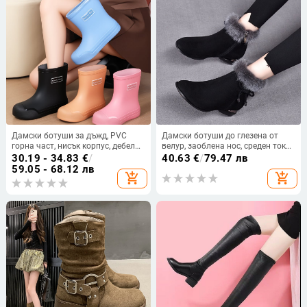
Дамски ботуши за дъжд, PVC
Дамски ботуши до глезена от
горна част, нисък корпус, дебела
велур, заоблена нос, среден ток
подметка, нисък ток 1–3 см
3–5 см, пухена подплата,
30.19 - 34.83
€
/
40.63
€
/
79.47 лв
страничен цип
59.05 - 68.12 лв
add_shopping_cart
add_shopping_cart