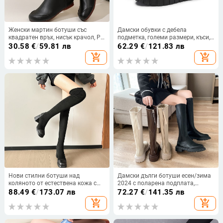
Женски мартин ботуши със
Дамски обувки с дебела
квадратен връх, нисък крачол, PU
подметка, големи размери, къси,
горна част и гумена подметка,
черни, нови ботуши Martin с
30.58
€
/
59.81 лв
62.29
€
/
121.83 лв
страничен цип
метална катарама, декоративни
add_shopping_cart
add_shopping_cart
спортни ежедневни обувки
Нови стилни ботуши над
Дамски дълги ботуши есен/зима
коляното от естествена кожа с
2024 с поларена подплата,
дебел ток, водоустойчива
еластични ботуши, тънък дебел
88.49
€
/
173.07 лв
72.27
€
/
141.35 лв
платформа и кадифе с овчи
ток, кръгли ботуши до коляното,
add_shopping_cart
add_shopping_cart
сухожилия, четиристранни
високи ботуши до коляното
еластични, непадащи, тънки
ботуши за жени