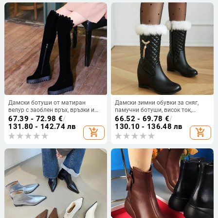
ръкав, високи ботуши H149
Дамски ботуши от матиран
Дамски зимни обувки за сняг,
велур с заоблен връх, връзки и
памучни ботуши, висок ток,
декоративно противоплъзгащо
ботуши до средата на прасеца,
67.39 - 72.98
€
/
66.52 - 69.78
€
/
долно покритие над коляното,
страничен цип, ботуши Мартин,
131.80 - 142.74 лв
130.10 - 136.48 лв
add_shopping_cart
add_shopping_cart
голям размер, с висок ток и цип
топли дамски ботуши,
отстрани
увеличаващи вътрешната
височина, къси