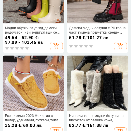
Модни обувки за дъжд, дамски
Дамски модни ботуши с PU горна
водоустойчиви, неплъзгащи се,
част, гумена подметка, среден
високи ботуши за дъжд, за
ток 3–5 см, къс крачол.
49.64 - 52.90
€
/
51.78
€
/
101.27 лв
възрастни, къмпинг, работа,
97.09 - 103.46 лв
add_shopping_cart
add_shopping_cart
износоустойчиви гумени обувки,
дълги водоустойчиви обувки
Есен и зима 2023 Нов стил с
Нишови топли модни ботуши на
полар, удебелени, пухкави, топли
висок ток от заешка кожа,
европейски и американски
дамски есенно-зимни панталони
35.28
€
/
69.00 лв
82.77
€
/
161.88 лв
големи размери, трансгранична
с остър край, високи ботуши,