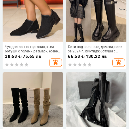
Чуждестранна търговия, къси
Боти над коляното, дамски, нови
ботуши с големи размери, есенни
за 2024 г., винтидж ботуши с
и зимни нови дамски ботуши с
нитове и рицарски обувки с
38.68
€
/
75.65 лв
66.58
€
/
130.22 лв
остър квадратен ток и страничен
дебел ток, модни ботуши
add_shopping_cart
add_shopping_cart
цип, къси ботуши Челси на едро