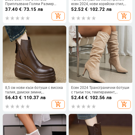
Приплъзване Голям Размер
есен 2024, нови корейски стил,
Дебела Подметка Удобни Топли
малки ботуши до глезена, есенни
37.40
€
/
73.15 лв
52.52
€
/
102.72 лв
Етнически Стил Половин Чаша
и зимни дамски обувки, велурени
add_shopping_cart
add_shopping_cart
Топли Външна Търговия
еластични ботуши, ботуши до
Трансгранична Търговия на Едро
глезена на висок ток
8,5 см нови къси ботуши с висока
Есен 2024 Трансгранични ботуши
талия, дамски зимни,
с тънък ток, темперамент,
водоустойчиви, на платформа,
заострени, дамски, външна
56.43
€
/
110.37 лв
52.44
€
/
102.56 лв
малки, с поларена подплата,
търговия, големи размери,
add_shopping_cart
add_shopping_cart
топли, тънки ботуши, с поларена
плисирани европейски и
подплата, трансгранична
американски ботуши на висок
търговия на едро
ток, Tide