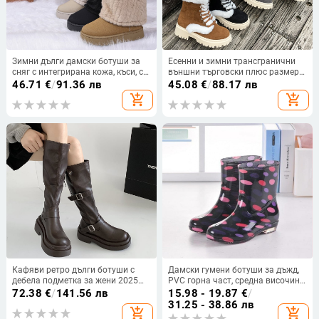
Зимни дълги дамски ботуши за
Есенни и зимни трансгранични
сняг с интегрирана кожа, къси, с
външни търговски плюс размер
плоска подметка, топли памучни
Mao Mao топли ботуши с дебела
46.71
€
/
91.36 лв
45.08
€
/
88.17 лв
обувки за сняг
подметка, европейски и
add_shopping_cart
add_shopping_cart
американски външни снежни
ботуши с връзки и кръгла глава
за жени
Кафяви ретро дълги ботуши с
Дамски гумени ботуши за дъжд,
дебела подметка за жени 2025
PVC горна част, средна височина
Нови летни ботуши за езда в
на тръбата, пролет 2021, код
72.38
€
/
141.56 лв
15.98 - 19.87
€
/
британски стил, увеличаващи
K8tscyam
31.25 - 38.86 лв
add_shopping_cart
add_shopping_cart
височината, отслабващи