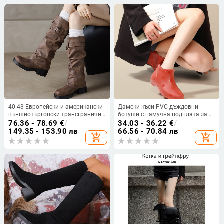
ток
40-43 Европейски и американски
Дамски къси PVC дъждовни
външнотърговски трансгранични
ботуши с памучна подплата за
големи размери Есенни и зимни
четири сезона, плосък ток и
76.36 - 78.69
€
/
34.03 - 36.22
€
/
ретро дамски ботуши с дебело
водоустойчиви обувки за
149.35 - 153.90 лв
66.56 - 70.84 лв
add_shopping_cart
add_shopping_cart
дъно и катарама, високи ботуши,
открито
рицар H772