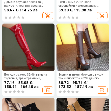
Дамски обувки с висок ток,
Есен и зима 2022 Нови
велурени, уестърн, средна
европейски и американски
дължина, нови за есен и зима
заострени лачени черни дебели
58.67
€
/
114.75 лв
59.30
€
/
115.98 лв
2024, с поларена подплата,
токчета на висок ток за жени,
add_shopping_cart
add_shopping_cart
заострени дълги рицарски
еластични тънки ботуши, модни
ботуши
Ботуши размер 32-46, външна
Есенни и зимни ботуши с висок
търговия, трансгранични,
ток и висок ток 2029, дамски
заострени, ботуши до коляното с
водоустойчиви дълги ботуши с
77.16 - 85.08
€
/
88.72 - 95.71
€
/
дебел ток, нови, лачени, дамски
дебел ток и цип отстрани,
150.91 - 166.40 лв
173.52 - 187.19 лв
add_shopping_cart
add_shopping_cart
ботуши, модни ботуши
рицарски ботуши