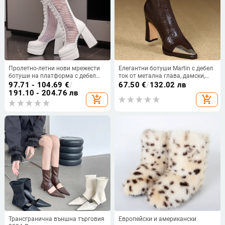
Пролетно-летни нови мрежести
Елегантни ботуши Martin с дебел
ботуши на платформа с дебел
ток от метална глава, дамски,
висок ток, кръстосана каишка и
есенно-зимни, нови, заострени,
97.71 - 104.69
€
/
67.50
€
/
132.02 лв
цип отзад, до средата на прасеца,
средно високи, еластични ботуши
191.10 - 204.76 лв
add_shopping_cart
add_shopping_cart
обувки с голям размер 40-50
за 2025 г.
Трансгранична външна търговия
Европейски и американски