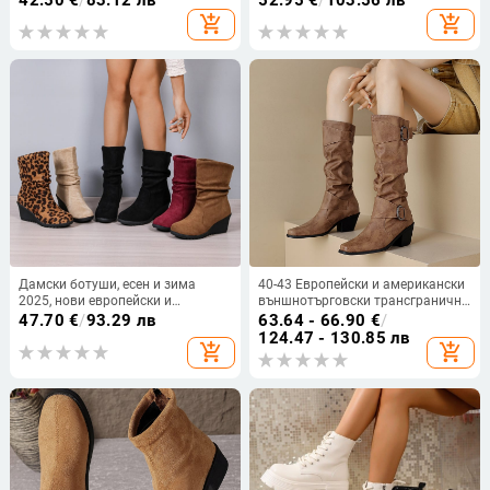
42.50
€
/
83.12 лв
52.95
€
/
103.56 лв
ток 3-5 см
големи ботуши, но ботуши до
add_shopping_cart
add_shopping_cart
коляното, големи размери
Дамски ботуши, есен и зима
40-43 Европейски и американски
2025, нови европейски и
външнотърговски трансгранични
американски експортни ботуши с
есенни и зимни дамски ботуши с
47.70
€
/
93.29 лв
63.64 - 66.90
€
/
кръгъл връх и клин, ръкав,
дебел ток и катарама,
124.47 - 130.85 лв
add_shopping_cart
add_shopping_cart
удобни, с пискюл, голям размер
независима станция, високи
ботуши H773