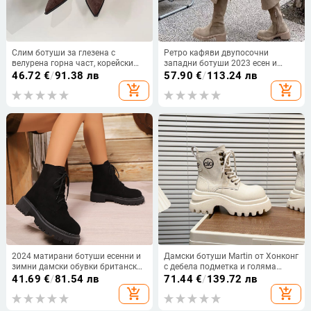
Слим ботуши за глезена с
Ретро кафяви двупосочни
велурена горна част, корейски
западни ботуши 2023 есен и
стил, 6-8 см висок ток
зима Нови високи ботуши с
46.72
€
/
91.38 лв
57.90
€
/
113.24 лв
дебел ток, ботуши над коляното с
add_shopping_cart
add_shopping_cart
катарама, рицарски ботуши
2024 матирани ботуши есенни и
Дамски ботуши Martin от Хонконг
зимни дамски обувки британски
с дебела подметка и голяма
стил ботуши Martin дамски нови
глава, естествена кожа, 2025,
41.69
€
/
81.54 лв
71.44
€
/
139.72 лв
външни търговски плюс размер с
пролет и есен, нова мода, големи
add_shopping_cart
add_shopping_cart
къси ботуши жени на едро
жълти ботуши, британски
мотоциклетни ботуши с дебел