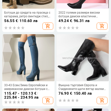
Ботуши до средата на прасеца с
2022 големи размери високи
катарама, ретро винтидж стил,
ботуши дамски еластични
нови ботуши за есен/зима 2025,
ботуши над коляното дамски
56.55
€
/
110.60 лв
49.24
€
/
96.31 лв
Wasteland Western, кафяви,
зимни дълги ботуши с поларена
add_shopping_cart
add_shopping_cart
дамски ботуши
подплата, заоблен връх, едър ток,
ботуши Мартин, модни
33-43 Есен/Зима Европейски и
Външна търговия Европа и
американски дамски ботуши с
Съединените щати вятър малки
големи размери, водоустойчиви,
квадратни каубойски ботуши
115.47 - 120.13
€
/
76.90
€
/
150.40 лв
на платформа, с катарама, с
западен вятър 2024 есен и зима
225.84 - 234.95 лв
add_shopping_cart
add_shopping_cart
висок ток, ботуши до коляното,
нови дебели токчета PU
външна търговия, трансграничен
висококачествени ботуши за
размер Z2
жени прилив