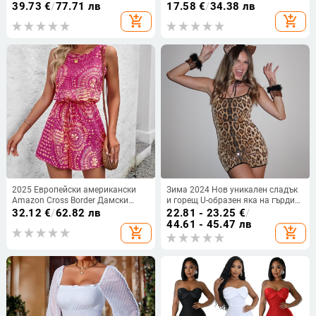
колекция 2023
летен, секси, без ръкави,
39.73
€
/
77.71 лв
17.58
€
/
34.38 лв
издълбан, плътно прилепнал, с
add_shopping_cart
add_shopping_cart
висока талия, на едро
2025 Европейски американски
Зима 2024 Нов уникален сладък
Amazon Cross Border Дамски
и горещ U-образен яка на гърдите
елегантен гащеризон с висока
с мъниста, лъскав леопардов
32.12
€
/
62.82 лв
22.81 - 23.25
€
/
талия и щампа Дамски
принт, тесен къс гащеризон с
44.61 - 45.47 лв
add_shopping_cart
add_shopping_cart
Tiktoktemu
тиранти