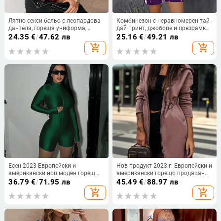
Лятно секси бельо с леопардова
Комбинезон с неравномерен тай-
дантела, гореща униформа,
дай принт, джобове и презрамки,
страстен костюм, гръден памук,
висока талия, дължина капри
24.35
€
/
47.62 лв
25.16
€
/
49.21 лв
изкушаващ гащеризон 71102
add_shopping_cart
add_shopping_cart
Есен 2023 Европейски и
Нов продукт 2023 г. Европейски и
американски нов моден горещ
американски горещо продаван
момичешки топ с цип, втален
тъмнокафяв ежедневен суитшърт
36.79
€
/
71.95 лв
45.49
€
/
88.97 лв
гащеризон с дълъг ръкав,
с качулка и връзки
add_shopping_cart
add_shopping_cart
доставка от Amazon в едно
парче