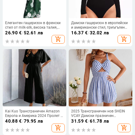
Елегантен гащеризон в френски
Дамски гащеризон в европейски
стил от milk-silk, висока талия,
и американски стил, триъгълен
прави панталони, 3/4 ръкав,
боди от млечна коприна с дълъг
26.90
€
/
52.61 лв
16.37
€
/
32.02 лв
модел XZFSS0230, пролет 2026
ръкав, секси горещо момиче
add_shopping_cart
add_shopping_cart
Kai Kuo Трансграничен Amazon
2025 Трансграничен нов SHEIN
Европа и Америка 2024 Пролет и
VCAY Дамски празничен
лято Външна търговия Дамски
едноцветен гащеризон с кухи
40.88
€
/
79.95 лв
31.59
€
/
61.78 лв
къс ръкав, едноцветен, елегантни
усукани крачоли
add_shopping_cart
add_shopping_cart
ежедневни широки панталони