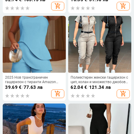
стил с щампа, V-образно деколте,
катарама и V-образно деколте, за
add_shopping_cart
add_shopping_cart
дълъг ръкав и широки крачоли,
отслабване и стегната талия
Amazon
2025 Нов трансграничен
Полиестерен женски гащеризон с
гащеризон с тиранти Amazon
цип, колан и множество джобове,
Fashion, дамски, черен, небесно
3/4 ръкав, тесен силует
39.69
€
/
77.63 лв
62.04
€
/
121.34 лв
син, изумрудено розово червен
add_shopping_cart
add_shopping_cart