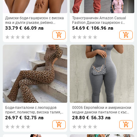
Дамски боди-гашеризон с висока
Трансграничен Amazon Casual
яка и дълги ръкави, рибено
Fashion Дамски гащеризон с
плетиво памук-еластан, висока
джоб и талия от еластични
33.79
€
/
66.09 лв
54.69
€
/
106.96 лв
талия
копчета
add_shopping_cart
add_shopping_cart
Боди-панталони с леопардов
00006 Европейски и американски
принт, полиестер, висока талия,
модни дамски панталони с къс
дълги ръкави, леко разкроени
ръкав от една част
26.97
€
/
52.75 лв
28.80
€
/
56.33 лв
крачоли
add_shopping_cart
add_shopping_cart