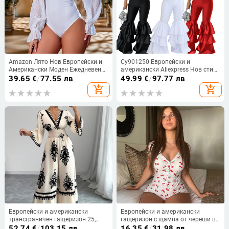
Amazon Лято Нов Европейски и
Cy901250 Европейски и
Американски Моден Ежедневен
американски Aliexpress Нов стил
Топ Мрежести Шиене Квадратна
Модерен секси тръбен топ Чист
39.65
€
/
77.55 лв
49.99
€
/
97.77 лв
Яка Презрамка Дълъг Ръкав
цвят Плисиран дантелен
add_shopping_cart
add_shopping_cart
Триъгълен Гащеризон
гащеризон за жени
Европейски и американски
Европейски и американски
трансграничен гащеризон 25,
гащеризон с щампа от череши в
горещо продаван в бохемски
женски стил, стегнат топ с
52.74
€
/
103.15 лв
16.35
€
/
31.98 лв