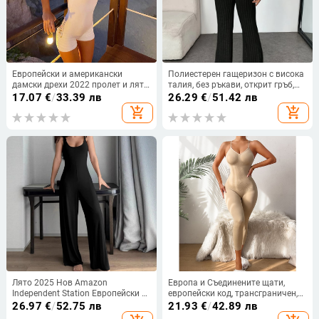
Европейски и американски
Полиестерен гащеризон с висока
дамски дрехи 2022 пролет и лято
талия, без ръкави, открит гръб,
нов без ръкави голям гръб калъф
леко разкроени панталони,
17.07
€
/
33.39 лв
26.29
€
/
51.42 лв
къс гащеризон универсална риза
градски стил (Пролет 2025)
add_shopping_cart
add_shopping_cart
с тънко дъно
Лято 2025 Нов Amazon
Европа и Съединените щати,
Independent Station Европейски и
европейски код, трансграничен,
американски трансграничен
горещ нов, безшевен корем,
26.97
€
/
52.75 лв
21.93
€
/
42.89 лв
гащеризон с дълги презрамки,
пластмасова талия, плюс