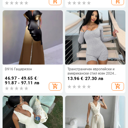
add_shopping_cart
add_shopping_cart
гащеризон с прилепнала кройка
размер, панталони с тиранти,
и повдигане на ханша
дамски, плътно прилепнали
D916 Гащеризон
Трансграничен европейски и
американски стил есен 2024
46.97 - 49.65
€
/
дамски секси шорти с дълъг
13.96
€
/
27.30 лв
ръкав с квадратна яка, тънък
91.87 - 97.11 лв
add_shopping_cart
add_shopping_cart
гащеризон с плътен цвят