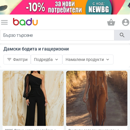
menu
shopping_basket
account_circle
search
Дамски бодита и гащеризони
filter_list
keyboard_arrow_down
keyboard_arrow_down
Филтри
Подредба
Намалени продукти