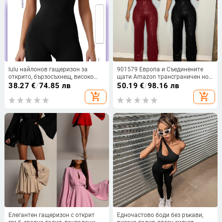
lulu найлонов гащеризон за
901579 Европа и Съединените
открито, бързосъхнещ, високо
щати Amazon трансграничен нов
еластичен, дишащ, дамски,
моден секси презрамка вълнен
38.27
€
/
74.85 лв
50.19
€
/
98.16 лв
оформящ тялото, спортен йога
шиене пайети гащеризон дамско
add_shopping_cart
add_shopping_cart
гащеризон, летен, трансграничен,
облекло
на едро
Елегантен гащеризон с открит
Едночастово боди без ръкави,