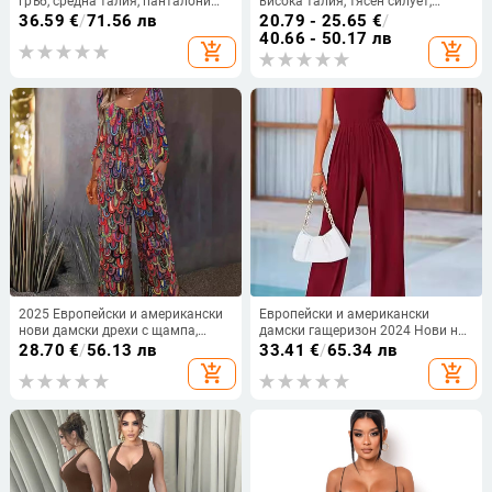
гръб, средна талия, панталони
висока талия, тясен силует,
3/4 и ръкави с волани, полиестер
микроеластичен полиестер, лято
36.59
€
/
71.56 лв
20.79 - 25.65
€
/
2025, йога и фитнес облекло
40.66 - 50.17 лв
add_shopping_cart
add_shopping_cart
2025 Европейски и американски
Европейски и американски
нови дамски дрехи с щампа,
дамски гащеризон 2024 Нови на
ежедневни панталони с широки
склад, трансграничен, пролетно-
28.70
€
/
56.13 лв
33.41
€
/
65.34 лв
крачоли и кръгло деколте, джоб,
летен, без ръкави, ежедневен,
add_shopping_cart
add_shopping_cart
свободен гащеризон с дълъг
широк, с панталон
ръкав за жени