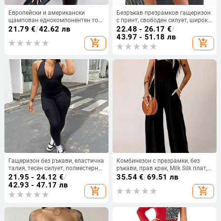
Европейски и американски
Безръкав презрамков гащеризон
щампован еднокомпонентен топ,
с принт, свободен силует, широки
секси тънка яка, базов гащеризон
крачоли, средна талия,
21.79
€
/
42.62 лв
22.48 - 26.17
€
/
за жени
полиестер, тай-дай
43.97 - 51.18 лв
add_shopping_cart
add_shopping_cart
Гащеризон без ръкави, еластична
Комбинезон с презрамки, без
талия, тесен силует, полиестерна
ръкави, прав крак, Milk Silk плат,
материя
полиестер 90–95%
21.95 - 24.12
€
/
35.54
€
/
69.51 лв
42.93 - 47.17 лв
add_shopping_cart
add_shopping_cart