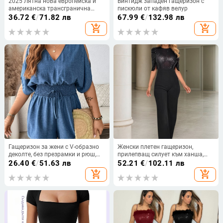
2025 Лятна нова европейска и
Винтидж западен гащеризон с
американска трансгранична
пискюли от кафяв велур
секси марля, снаждаваща се с
36.72
€
/
71.82 лв
67.99
€
/
132.98 лв
едно рамо, банкетна модна
add_shopping_cart
add_shopping_cart
рокля, гащеризон
Гащеризон за жени с V-образно
Женски плетен гащеризон,
деколте, без презрамки и рюш,
прилепващ силует към ханша,
три четвърти ръкави, свободна
средна талия, дълги панталони,
26.40
€
/
51.63 лв
52.21
€
/
102.11 лв
кройка панталон, полиестер
патчворк дизайн
add_shopping_cart
add_shopping_cart