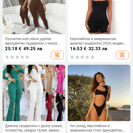
Пролетен нов секси удобен
Европейски и американски
едноцветен гащеризон с ниска
дамски гащеризон 2024, моден,
яка и цип в гърдите, дизайн с цип
външнотърговски, секси, с
25.18
€
/
49.25 лв
16.53
€
/
32.33 лв
прилепнала кройка, с презрамка
add_shopping_cart
add_shopping_cart
и гръб, черни, без ръкави,
гащеризон, модерен, готин
Дамски гащеризон с дълъг ръкав,
На склад, европейски и
полиестер, средна талия, зимна
американски стил, едноцветен,