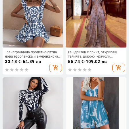
Трансгранична пролетно-лятна
Гащеризон с принт, откриващ
нова европейска и американска
талията, широки крачоли,
ежедневна рокля VCAY за жени с
полиестер, ежедневен летен стил
33.18
€
/
64.89 лв
55.74
€
/
109.02 лв
каишка и презрамка, пълна с
2025
add_shopping_cart
add_shopping_cart
щампа, с връзки