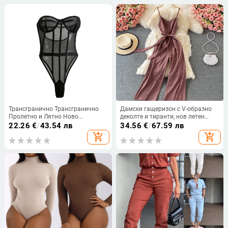
Трансгранично Трансгранично
Дамски гащеризон с V-образно
Пролетно и Лятно Ново
деколте и тиранти, нов летен
външнотърговско бельо с лепило
гащеризон за отслабване с
22.26
€
/
43.54 лв
34.56
€
/
67.59 лв
и кости Европа и Америка Секси
висока талия и широки крачоли,
add_shopping_cart
add_shopping_cart
перспектива Без презрамки
дълги панталони и тиранти
Отворено тяло Оформяне
Компания