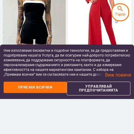
search
Търси
Ние използваме бисквитки и подобни технологии, за да предоставяме и
Европейски и американски
Дамски гащеризон с големи
подобряваме нашата Услуга, да ви осигурим най-доброто потребителско
уличен нов дамски топ без
размери, висока талия, вталена
изживяване, да поддържаме сигурността на платформата, да
ръкави, шиещ секси нощен клуб,
кройка и пайети, наличен
15.00
€
/
29.34 лв
36.91
€
/
72.19 лв
персонализираме съдържанието и рекламите, както и да измерваме
пакет за ханш, тениска, стегната
add_shopping_cart
add_shopping_cart
ефективността на нашите маркетингови кампании. С избора на
талия, рамо, тънък топ
Виж повече
„Приемам всички“ вие се съгласявате ние и нашите доверени партньори
да съхраняваме бисквитки и подобни технологии на вашето устройство
за рекламни и аналитични цели. Можете по всяко време да управлявате
УПРАВЛЯВАЙ
ПРИЕМИ ВСИЧКИ
своите предпочитания, като натиснете „Управлявай предпочитанията“.
ПРЕДПОЧИТАНИЯТА
За повече информация, моля, вижте нашата
Политика за защита на
данните
.