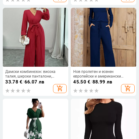
момичета, къси гащеризони
Дамски комбинезон: висока
Нов пролетен и есенен
талия, широки панталони,
европейски и американски
балонени ръкави, V-образно
дамски гащеризон с кръгло
33.78
€
/
66.07 лв
45.50
€
/
88.99 лв
деколте, полиестер
деколте и талия, елегантен
add_shopping_cart
add_shopping_cart
гащеризон с дълъг ръкав и
широки крачоли