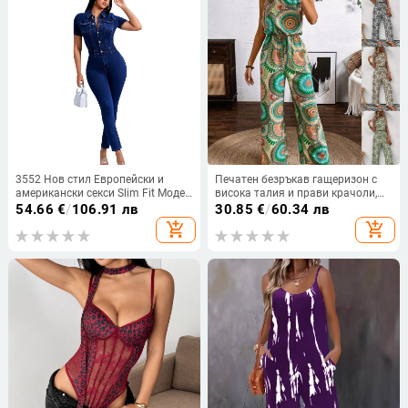
3552 Нов стил Европейски и
Печатен безръкав гащеризон с
американски секси Slim Fit Моден
висока талия и прави крачоли,
плътно прилепнал дънков
полиестер, пролет 2024
54.66
€
/
106.91 лв
30.85
€
/
60.34 лв
гащеризон Дамски дънки
add_shopping_cart
add_shopping_cart