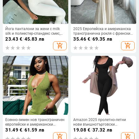
Йога панталони за жени с milk
2025 Европейска и американска
silk и полиестер-спандекс смес,
трансгранична рокля с френски
еластична талия, тесен силует,
костюм и яка от Amazon,
23.43
€
/
45.83 лв
35.46
€
/
69.35 лв
висока еластичност
елегантна едноцветна плисирана
add_shopping_cart
add_shopping_cart
пола с V-образно деколте и
връзки на талията
Есенно-зимен нов трансграничен
Amazon 2025 пролетно-летни
европейски и американски
нови външнотърговски
външен търговски гащеризон с
европейски и американски
31.49
€
/
61.59 лв
19.08
€
/
37.32 лв
плътен цвят и без гръб, с
дамски модни секси къси ръкави
add_shopping_cart
add_shopping_cart
прилепнала кройка, секси горещи
тънки панталони