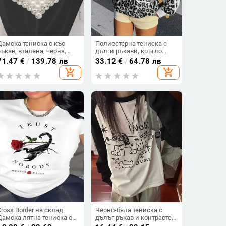
Дамска тениска с къс
Полиестерна тениска с
ръкав, вталена, черна,
дълги ръкави, кръгло
ежедневна
деколте, слим фит,
71.47
€
/
139.78 лв
33.12
€
/
64.78 лв
пуловер стил, принт с
add_shopping_cart
add_shopping_cart
букви и цифри.
Cross Border на склад
Черно-бяла тениска с
Дамска лятна тениска с
дълъг ръкав и контрастен
щампа, модна
цвят, дамски дизайн,