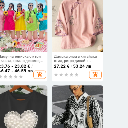
Памучна тениска с къси
Дамска риза в китайски
ръкави, кръгло деколте,
стил, ретро дизайн,
нормална кройка, градски
диагонално закопчаване
23.76 - 23.82
€
/
27.22
€
/
53.24 лв
стил (Зима 2022)
с бродерия, памук-ленена
46.47 - 46.59 лв
add_shopping_cart
add_shopping_cart
смес, ръкав 3/4, свободен
силует, Stand-up яка,
голям размер