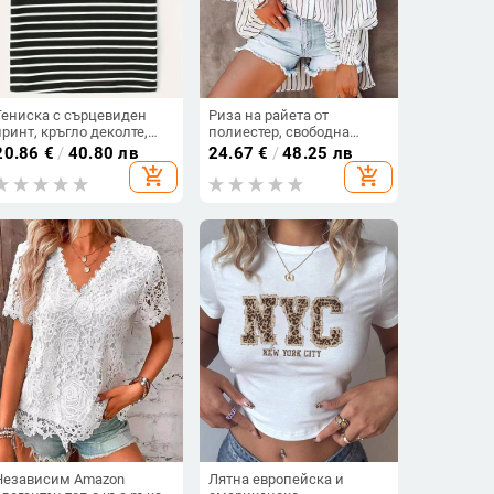
Тениска с сърцевиден
Риза на райета от
принт, кръгло деколте,
полиестер, свободна
къс ръкав, полиестер
кройка, дълъг ръкав, яка с
20.86
€
/
40.80 лв
24.67
€
/
48.25 лв
95%+ и спандекс
ревера, едноредово
add_shopping_cart
add_shopping_cart
закопчаване, дължина
50–65 см
Независим Amazon
Лятна европейска и