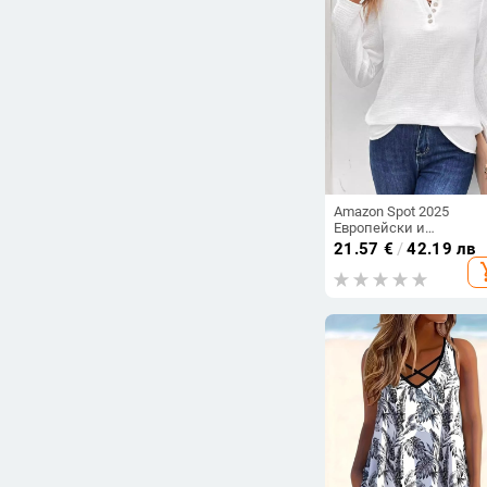
Amazon Spot 2025
Европейски и
американски
21.57
€
/
42.19 лв
трансграничен износ
add_s
Дамско облекло Проле
лято Нов чист цветен
пуловер с дълъг ръкав
копчета за жени