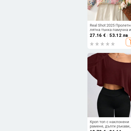
Real Shot 2025 Пролетн
лятна тънка памучна 
ленена художествена
27.16
€
/
53.12 лв
свободна риза с дълъг
add_s
ръкав и флорален прин
цвят макарон за жени
Кроп топ с наклонени
рамене, дълги ръкави,
мъхест финиш, Milk Sil