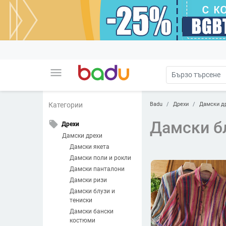
menu
Badu
Дрехи
Дамски д
Категории
Дамски бл
local_offer
Дрехи
Дамски дрехи
Дамски якета
Дамски поли и рокли
Дамски панталони
Дамски ризи
Дамски блузи и
тениски
Дамски бански
костюми