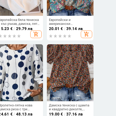
Европейска бяла тениска
Европейски и
с къс ръкав, дамска, лято
американски
2025, нов свободен
трансграничен Amazon
15.23
€
/
29.79 лв
20.01
€
/
39.14 лв
дизайн, смисъл, ниша,
Дамски топ с къс ръкав и
add_shopping_cart
add_shopping_cart
универсален външен вид,
щампи в западен стил с
носещ топ с половин
щампа, широки рамене и
ръкав
европейски и
американски стил за
пътуване до работа
Пролетно-лятна нова
Дамска тениска с щампа
дамска риза с три
и квадратно деколте,
четвърти ръкав и кръгло
размер Cross-Border,
24.61
€
/
48.13 лв
19.00
€
/
37.16 лв