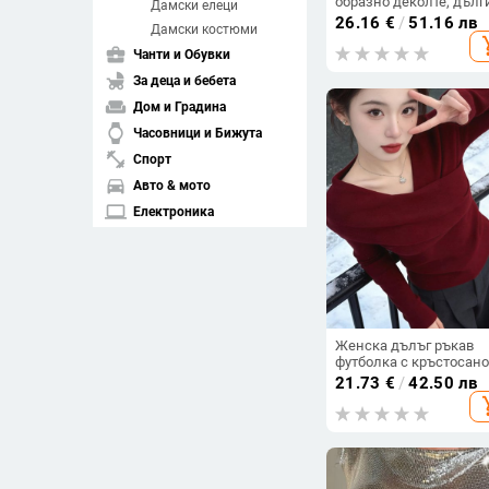
образно деколте, дълг
Дамски елеци
ръкави, А-образен силу
26.16
€
/
51.16 лв
Дамски костюми
памучна материя
add_s
business_center
Чанти и Обувки
child_friendly
За деца и бебета
weekend
Дом и Градина
watch
Часовници и Бижута
fitness_center
Спорт
directions_car
Авто & мото
laptop
Електроника
spa
Здраве и красота
pets
Домашни любимци
Изчисти филтрите
Женска дълъг ръкав
футболка с кръстосано
образно деколте в
arrow_drop_down
21.73
€
/
42.50 лв
Подредба
корейски стил, slim fit,
add_s
топла базова дреха за
пролетно–есенен и
compare_arrows
Съвпадение
зимен сезон
arrow_upward
Възходяща цена