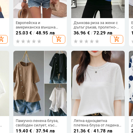
Европейска и
Дънкова риза за жени с
американска външна
дълъг ръкав, пролетно-
търговия на склад
есенно ново тънко яке в
25.03
€
/
48.95 лв
36.96
€
/
72.29 лв
Дамска дантелена
корейски стил,
hopping_cart
add_shopping_cart
add_shopping_cart
декоративна куха
универсална дънкова
дантелена риза Дамски
риза с дълъг ръкав,
топ
бизнес риза
Памучно-ленена блуза,
Лятна едноцветна
свободен силует, къс
плетена блуза от ледена
ки
ръкав, кръгла яка,
коприна с къс ръкав 2024,
19.40
€
/
37.94 лв
21.36
€
/
41.78 лв