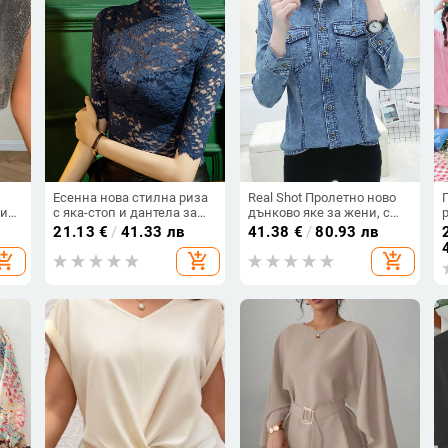
Есенна нова стилна риза
Real Shot Пролетно ново
ия,
с яка-стоп и дантела за
дънково яке за жени, с
жени, ръкави три
дълъг ръкав, светло
21.13
€
/
41.33 лв
41.38
€
/
80.93 лв
четвърти, вталена кройка,
синьо, еластан
hopping_cart
add_shopping_cart
add_shopping_cart
половин поло, горнище
със среден ръкав,
модерна