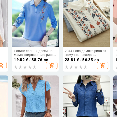
Новите есенни дрехи на
2044 Нова дамска риза от
мама, широка поло риза с
памучна прежда с
дълъг ръкав, дамска
бродирана яка в китайски
19.82
€
/
38.76 лв
28.81
€
/
56.35 лв
тениска
стил, национален стил,
hopping_cart
add_shopping_cart
add_shopping_cart
т и
ново пристигане,
бродирана риза за всички
 и
възрасти, топ за жени