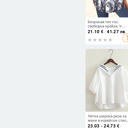
Безръкав топ със
свободна кройка, V-
образно деколте,
21.10
€
/
41.27 лв
флорален принт,
add_s
полиестер-спандекс
смес, дигитален печат
Лятна широка риза за
жени в корейски стил,
свеж стил в колежанс
23.03 - 24.73
€
/