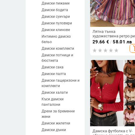
Дамски пижами
Дамски бодита
Дамски суичъри
Дамски пуловери
Дамски клинове
Лятна тънка
художествена ретро р
Интимно дамско
с четвърт ръкав,
29.66
€
/
58.01 лв
бельо
щампована и боядисан
add_s
Дамски комплекти
раирана памучна и
ленена рокля за жени
Дамски потници и
2025
бюстиета
Дамски сака
Дамски палта
Дамски гащеризони и
комплекти
Дамски халати
Къси дамски
панталони
Дрехи за бременни
жени
Дамски жилетки
Дамски дънки
Дамска футболка с V-