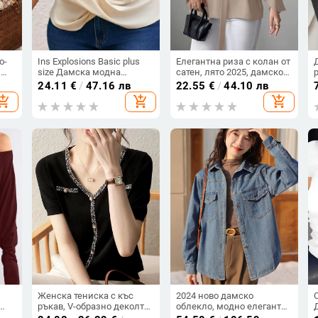
о-
Ins Explosions Basic plus
Елегантна риза с колан от
и
size Дамска модна
сатен, лято 2025, дамско
семпла тениска 2025
облекло за през граница,
24.11
€
/
47.16 лв
22.55
€
/
44.10 лв
Пролет/Лято Нова тениска
Aliexpress, Amazon,
hopping_cart
add_shopping_cart
add_shopping_cart
т с
с къс ръкав, намаляваща
ежедневен комфорт,
възрастта
независима станция
Женска тениска с къс
2024 ново дамско
ръкав, V-образно деколте,
облекло, модно елегантно
k
свободна кройка,
универсално ретро ревер,