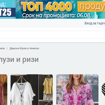
Вход за търг
рехи
Дамски блузи и тениски
узи и ризи