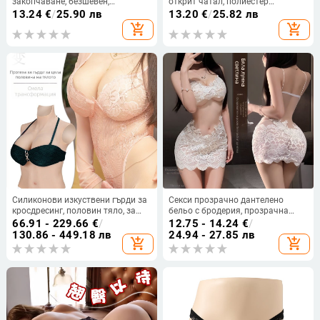
закопчаване, безшевен,
открит чатал, полиестер
повдигащ, стил жилетка, дишащ
униформен стил, ролево
13.24
€
/
25.90 лв
13.20
€
/
25.82 лв
мрежест плат за жени
излъчване
add_shopping_cart
add_shopping_cart
Силиконови изкуствени гърди за
Секси прозрачно дантелено
кросдресинг, половин тяло, за
бельо с бродерия, прозрачна
мъже в женски образ, cosplay
мрежеста нощница с презрамки
66.91 - 229.66
€
/
12.75 - 14.24
€
/
гърди и подплънки за бюст
и открита интимна зона
130.86 - 449.18 лв
24.94 - 27.85 лв
add_shopping_cart
add_shopping_cart