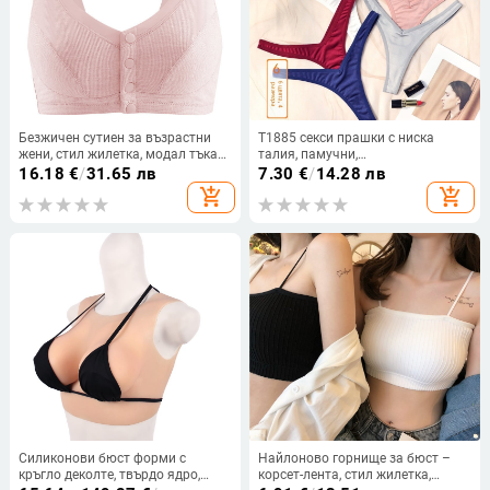
Безжичен сутиен за възрастни
T1885 секси прашки с ниска
жени, стил жилетка, модал тъкан,
талия, памучни,
пълна чашка, предно
антибактериални, дамски, на
16.18
€
/
31.65 лв
7.30
€
/
14.28 лв
закопчаване
едро, 2022, нови европейски и
add_shopping_cart
add_shopping_cart
американски трансгранични,
тениски
Силиконови бюст форми с
Найлоново горнище за бюст –
кръгло деколте, твърдо ядро,
корсет-лента, стил жилетка,