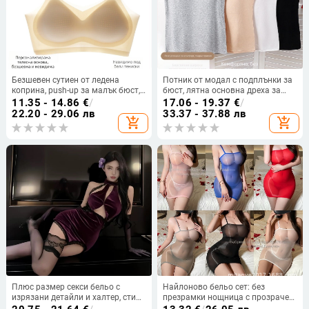
Безшевен сутиен от ледена
Потник от модал с подплънки за
коприна, push-up за малък бюст,
бюст, лятна основна дреха за
летен модел с тънки презрамки
носене навън, покрива бюста
11.35 - 14.86
€
/
17.06 - 19.37
€
/
22.20 - 29.06 лв
33.37 - 37.88 лв
add_shopping_cart
add_shopping_cart
Плюс размер секси бельо с
Найлоново бельо сет: без
изрязани детайли и халтер, стил
презрамки нощница с прозрачен
cheongsam — едночастово
чорапогащник и тънка мини