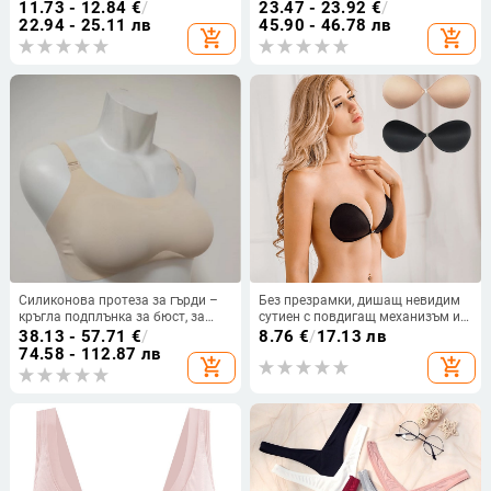
полиестер, сладък женски стил
бельо с повдигащ ефект, дамски
11.73 - 12.84
€
/
23.47 - 23.92
€
/
дантелен невидим сутиен 90CD
22.94 - 25.11 лв
45.90 - 46.78 лв
add_shopping_cart
add_shopping_cart
95CD
Силиконова протеза за гърди –
Без презрамки, дишащ невидим
кръгла подплънка за бюст, за
сутиен с повдигащ механизъм и
косплей и бельо
сватбена рокля, силиконов
38.13 - 57.71
€
/
8.76
€
/
17.13 лв
сутиен, неплъзгащ се пластир за
74.58 - 112.87 лв
add_shopping_cart
add_shopping_cart
гърди, пластир за гърди