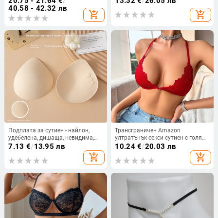
20.75 - 21.64
€
/
13.32
€
/
26.05 лв
спално облекло рокля-сет
пола, 70–80% найлон, женски
40.58 - 42.32 лв
add_shopping_cart
add_shopping_cart
модел
Подплата за сутиен - найлон,
Трансграничен Amazon
удебелена, дишаща, невидима,
ултратънък секси сутиен с голям
повдигаща
размер, секси, секси бельо с
7.13
€
/
13.95 лв
10.24
€
/
20.03 лв
дантела, безшевен, красив гръб
add_shopping_cart
add_shopping_cart