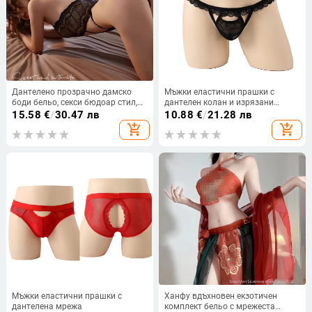
Дантелено прозрачно дамско
Мъжки еластични прашки с
боди бельо, секси бюдоар стил,
дантелен колан и изрязани
флиртуващ едночастен модел
панели
15.58
€
/
30.47 лв
10.88
€
/
21.28 лв
add_shopping_cart
add_shopping_cart
Мъжки еластични прашки с
Ханфу вдъхновен екзотичен
дантелена мрежа
комплект бельо с мрежеста