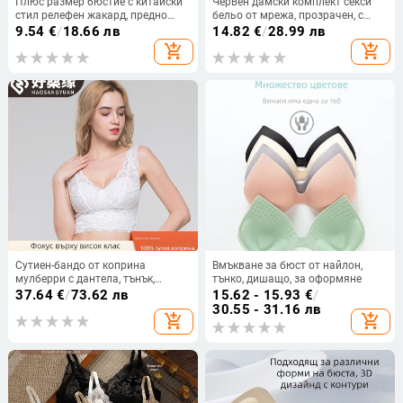
Плюс размер бюстие с китайски
Червен дамски комплект секси
стил релефен жакард, предно
бельо от мрежа, прозрачен, с
закопчаване, безжичен, безшевен
банели, 2 части
9.54
€
/
18.66 лв
14.82
€
/
28.99 лв
за зрели жени
add_shopping_cart
add_shopping_cart
Сутиен-бандо от коприна
Вмъкване за бюст от найлон,
мулберри с дантела, тънък,
тънко, дишащо, за оформяне
подплатен, без жици, модел 1007
37.64
€
/
73.62 лв
15.62 - 15.93
€
/
30.55 - 31.16 лв
add_shopping_cart
add_shopping_cart