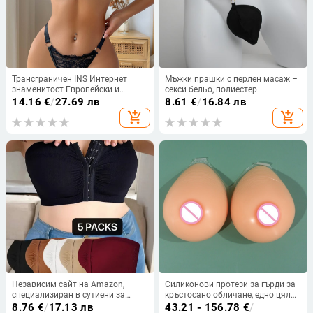
Трансграничен INS Интернет
Мъжки прашки с перлен масаж –
знаменитост Европейски и
секси бельо, полиестер
американски дантелен бродиран
14.16
€
/
27.69 лв
8.61
€
/
16.84 лв
момичешки мрежест
add_shopping_cart
add_shopping_cart
перспективен секси бельо от 2
части XYM1127
Независим сайт на Amazon,
Силиконови протези за гърди за
специализиран в сутиени за
кръстосано обличане, едно цяло
големи размери без презрамки, с
изделие, форма на капка вода
8.76
€
/
17.13 лв
43.21 - 156.78
€
/