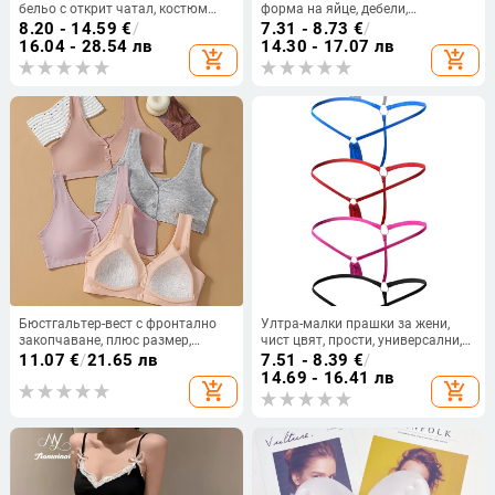
бельо с открит чатал, костюм
форма на яйце, дебели,
камериерка за ролеви игри
самозалепващи, дишащи,
8.20 - 14.59
€
/
7.31 - 8.73
€
/
невидими
16.04 - 28.54 лв
14.30 - 17.07 лв
add_shopping_cart
add_shopping_cart
Бюстгальтер-вест с фронтално
Ултра-малки прашки за жени,
закопчаване, плюс размер,
чист цвят, прости, универсални,
памучни подплънки, широки
тениски, секси, едноредни, с ниска
11.07
€
/
21.65 лв
7.51 - 8.39
€
/
презрамки, дишащ и без жици
талия, секси мини бельо
14.69 - 16.41 лв
add_shopping_cart
add_shopping_cart