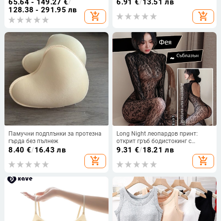
размери C/D/F, вмъкване за бюст
чашка 3/4, тънък формован
65.64 - 149.27
€
/
6.91
€
/
13.51 лв
модел, дишащо и безшевно
128.38 - 291.95 лв
add_shopping_cart
add_shopping_cart
Памучни подплънки за протезна
Long Night леопардов принт:
гърда без пълнеж
открит гръб бодистокинг с
чорапи и мрежест дизайн –
8.40
€
/
16.43 лв
9.31
€
/
18.21 лв
дамско бельо
add_shopping_cart
add_shopping_cart