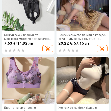
Мъжки секси прашки от
Секси бельо със пайети в коледен
мрежеста материя с прозрачен
стил — униформа с мотив на
дизайн и открита зона
елен, комплект с ръкави и
7.63
€
/
14.92 лв
29.22
€
/
57.15 лв
диадема 9621
add_shopping_cart
add_shopping_cart
Бюстгальтер с предно
Женски секси боди бельо с