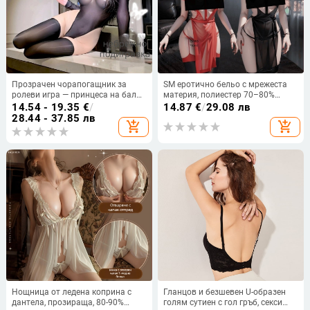
Прозрачен чорапогащник за
SM еротично бельо с мрежеста
ролеви игра — принцеса на бала,
материя, полиестер 70–80%
полиестер 90–95%, висока
съдържание, униформен стил, за
14.54 - 19.35
€
/
14.87
€
/
29.08 лв
еластичност
жени
28.44 - 37.85 лв
add_shopping_cart
add_shopping_cart
Нощница от ледена коприна с
Гланцов и безшевен U-образен
дантела, прозираща, 80-90%
голям сутиен с гол гръб, секси