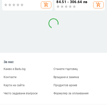
корсет и закопчаване отпред, с
84.51 - 306.64 лв
add_shopping_cart
add_shopping_cart
пуш-ъп ефект и красив дизайн на
гърба за износ.
За нас
Какво е Badu.bg
Станете търговец
Контакти
Връщане и замяна
Карта на сайта
Продуктов архив
Често задавани въпроси
Формуляр за оплаквания