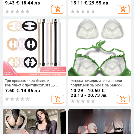
коремна лента, полиестер 80–
9.43
€
/
18.44 лв
15.11
€
/
29.55 лв
90%
add_shopping_cart
add_shopping_cart
Три презрамки за бельо в
женски невидими силиконови
комплект с противохлъзгащи
подплънки за бюст, за бански
катарами и невидими
костюм, удебелени вложки,
7.60
€
/
14.86 лв
10.29 - 10.60
€
/
закопчалки
водоустойчиви и прозрачни
20.13 - 20.73 лв
add_shopping_cart
add_shopping_cart