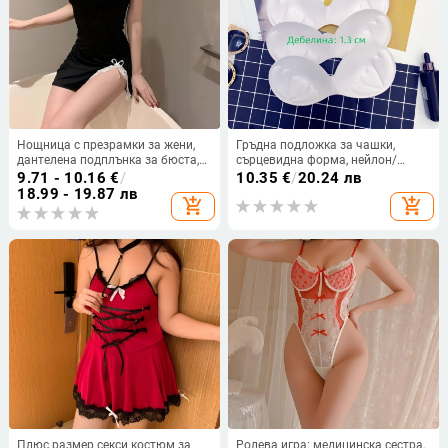
Нощница с презрамки за жени,
Гръдна подложка за чашки,
дантелена подплънка за бюста,
сърцевидна форма, нейлон/
полиестер, 80–90% полиестер,
ликра, дишаща, печат,
9.71 - 10.16
€
/
10.35
€
/
20.24 лв
пролет 2025
стандартна дебелина
18.99 - 19.87 лв
add_shopping_cart
add_shopping_cart
Плюс размер секси костюм за
Ролева игра: медицинска сестра,