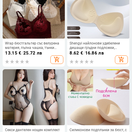
Wrap бюстгальтер със велурена
Shengyi найлонови удебелени
материя, пълна чашка, тънки
дишащи гръдни подложки,
формовани чашки, дишащ гръб,
едночастова чашка с мрежест
13.15
€
/
25.72 лв
8.62
€
/
16.86 лв
луксозен дизайн на гърба
дизайн за масаж
add_shopping_cart
add_shopping_cart
Секси дантелен нощен комплект
Силиконови подплънки за бюст, с