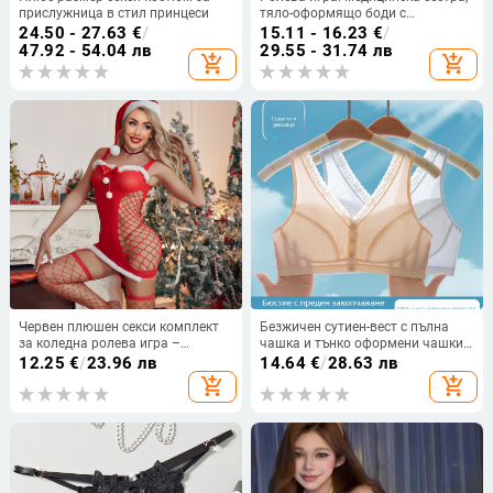
прислужница в стил принцеси
тяло-оформящо боди с
презрамки, панделка и
24.50 - 27.63
€
/
15.11 - 16.23
€
/
сърцевидни точки, полиестер
47.92 - 54.04 лв
29.55 - 31.74 лв
add_shopping_cart
add_shopping_cart
Червен плюшен секси комплект
Безжичен сутиен-вест с пълна
за коледна ролева игра –
чашка и тънко оформени чашки,
униформа, бельо и мрежеста
предно закопчаване, дишащ
12.25
€
/
23.96 лв
14.64
€
/
28.63 лв
рокля, флиртуваща пижама
нейлон
add_shopping_cart
add_shopping_cart