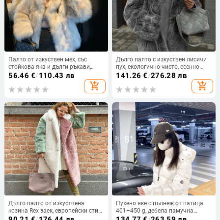
Палто от изкуствен мех, със
Дълго палто с изкуствен лисичи
стойкова яка и дълги ръкави,
пух, екологично чисто, есенно-
средна дължина, стил на
зимно, черно-бяло двуцветно
56.46
€
/
110.43 лв
141.26
€
/
276.28 лв
знаменитост
дамско палто
add_shopping_cart
add_shopping_cart
Дълго палто от изкуствена
Пухено яке с пълнеж от патица
козина Rex заек, европейски стил,
401–450 g, дебела памучна
яка с лацкан, дълги ръкави,
външна материя, дължина 80–
90.21
€
/
176.44 лв
134.77
€
/
263.59 лв