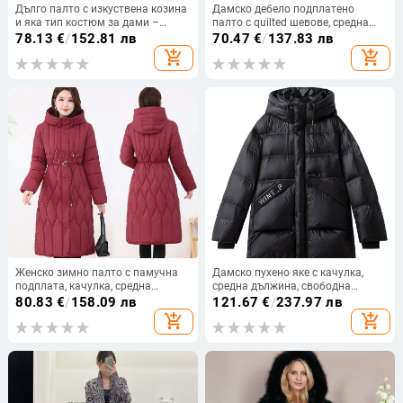
Дълго палто с изкуствена козина
Дамско дебело подплатено
и яка тип костюм за дами –
палто с quilted шевове, средна
палто с дълги ръкави, есенно-
дължина, дълги ръкави, яка тип
78.13
€
/
152.81 лв
70.47
€
/
137.83 лв
зимно, 2023
ревер, едноредово закопчаване
add_shopping_cart
add_shopping_cart
Женско зимно палто с памучна
Дамско пухено яке с качулка,
подплата, качулка, средна
средна дължина, свободна
дължина, цип, полиестерна
кройка, пух от патица 86–90%,
80.83
€
/
158.09 лв
121.67
€
/
237.97 лв
материя
нейлонова материя
add_shopping_cart
add_shopping_cart