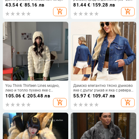
стилно облекло за есен
см, 95% памук)
43.54
€
/
85.16 лв
81.44
€
/
159.28 лв
add_shopping_cart
add_shopping_cart
You Think Thirteen Lines модно,
Дамско елегантно тясно дънково
леко и топло пухено яке с
яке с дълъг ръкав и яка с ревера,
качулка, дълго, минималистичен
95% памук, пролет 2025
105.06
€
/
205.48 лв
55.97
€
/
109.47 лв
стил
add_shopping_cart
add_shopping_cart