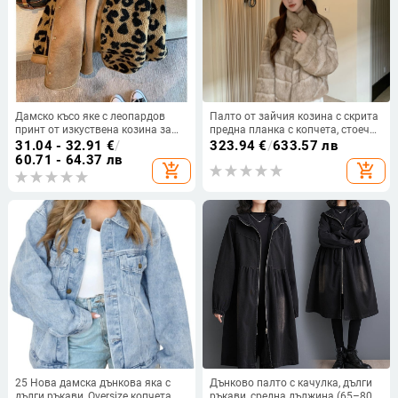
Дамско късо яке с леопардов
Палто от зайчия козина с скрита
принт от изкуствена козина за
предна планка с копчета, стоечна
есен и зима, свободна кройка,
яка, дълги ръкави, дължина 50–
31.04 - 32.91
€
/
323.94
€
/
633.57 лв
елегантен урбан стил
65 см, зима 2025, стил на
60.71 - 64.37 лв
add_shopping_cart
add_shopping_cart
знаменитост
25 Нова дамска дънкова яка с
Дънково палто с качулка, дълги
дълги ръкави, Oversize копчета,
ръкави, средна дължина (65–80