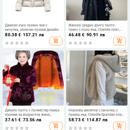
Дамско късо пухено яке с
Женско средно дълго палто
качулка, облачен пухкав дизайн
тренч с поло яка, Chenille плат,
съдържание на спандекс <30%,
80.38
€
/
157.21 лв
46.48
€
/
90.91 лв
двойно закопчаване с копчета,
add_shopping_cart
add_shopping_cart
стил Royal Sister Wind
Дебело палто с полиестер-памук
Норкова жилетка с качулка, с
пълнеж за възрастни жени,
пухена яка, Chenille-Spandex плат,
зимно облекло с флорална
Зима 2024
37.61
€
/
73.56 лв
58.73
€
/
114.87 лв
шарка, бабешки стил, плюс
add_shopping_cart
add_shopping_cart
размер, палто с яка от