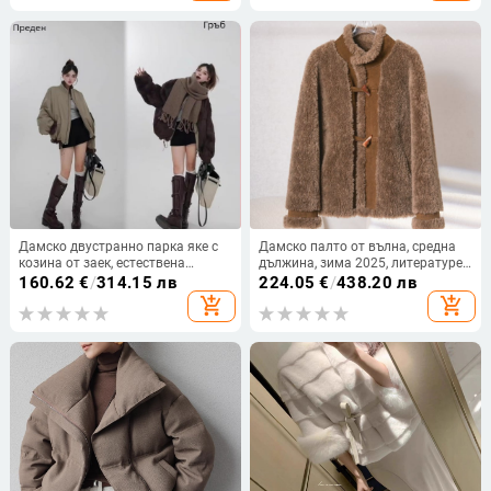
изкуствена козина
Дамско двустранно парка яке с
Дамско палто от вълна, средна
козина от заек, естествена
дължина, зима 2025, литературен
козина, свободна кройка
ретро стил, без яка
160.62
€
/
314.15 лв
224.05
€
/
438.20 лв
add_shopping_cart
add_shopping_cart