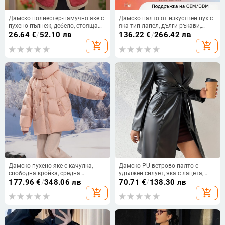
Дамско полиестер-памучно яке с
Дамско палто от изкуствен пух с
пухено пълнеж, дебело, стояща
яка тип лапел, дълги ръкави,
яка с изкуствен косъм, средна
зима 2024
26.64
€
/
52.10 лв
136.22
€
/
266.42 лв
дължина 50–65 cm, дълги ръкави,
add_shopping_cart
add_shopping_cart
свободен силует
Дамско пухено яке с качулка,
Дамско PU ветрово палто с
свободна кройка, средна
удължен силует, яка с лацета,
дължина, 201–300 г пух, 91–95%
дълги ръкави, ежедневен
177.96
€
/
348.06 лв
70.71
€
/
138.30 лв
съдържание на пух, полиестерна
японско/корейски стил
add_shopping_cart
add_shopping_cart
тъкан