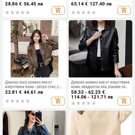
спандексова смес
28.86
€
/
56.45 лв
65.14
€
/
127.40 лв
add_shopping_cart
add_shopping_cart
Дамско късо кожено яке от
Дамско кожено яке от изкуствена
изкуствена кожа - ретро стил, с
кожа, квадратна яка, ръкави тип
яка тип лапел, дълги ръкави,
принцеса, Chenille плат, пролет
22.81
€
/
44.61 лв
58.32 - 62.23
€
/
свободен крой
2025
114.06 - 121.71 лв
add_shopping_cart
add_shopping_cart