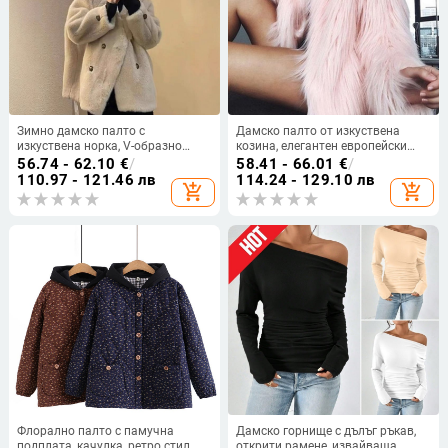
Зимно дамско палто с
Дамско палто от изкуствена
изкуствена норка, V-образно
козина, елегантен европейски
деколте, свободен силует, голям
стил
56.74 - 62.10
€
/
58.41 - 66.01
€
/
размер
110.97 - 121.46 лв
114.24 - 129.10 лв
add_shopping_cart
add_shopping_cart
Флорално палто с памучна
Дамско горнище с дълъг ръкав,
подплата, качулка, ретро стил,
открити рамене, извайваща