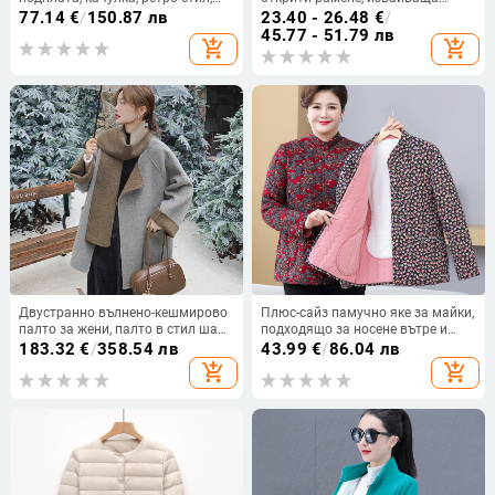
корейски дизайн, национален
талия, полиестер 95%+, пролет
77.14
€
/
150.87 лв
23.40 - 26.48
€
/
стил, зима 2022
2024
45.77 - 51.79 лв
add_shopping_cart
add_shopping_cart
Двустранно вълнено-кешмирово
Плюс-сайз памучно яке за майки,
палто за жени, палто в стил шал,
подходящо за носене вътре и
есен 2025, кешмир 30-50%,
навън, с флисово подплата за
183.32
€
/
358.54 лв
43.99
€
/
86.04 лв
полиестер под 30%
топлина, леко и удобно за жени в
add_shopping_cart
add_shopping_cart
средна и по-възрастна възраст.