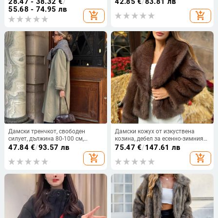
деколте, изкуствена кожа със
жени на средна възраст
28.47 - 38.32
€
/
42.85
€
/
83.81 лв
спандекс, едноредово
55.68 - 74.95 лв
add_shopping_cart
add_shopping_cart
закопчаване с две копчета
Дамски тренчкот, свободен
Дамски кожух от изкуствена
силует, дължина 80-100 см,
козина, дебел за есенно-зимния
полиестер-еластанов плат, яка
сезон, пухкав и топъл
47.84
€
/
93.57 лв
75.47
€
/
147.61 лв
поло
add_shopping_cart
add_shopping_cart