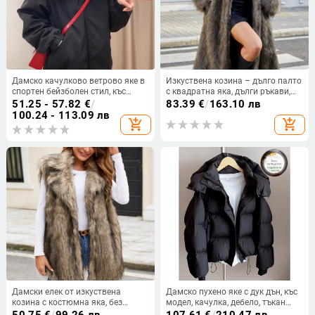
Дамско качулково ветрово яке в
Изкуствена козина – дълго палто
спортен бейзболен стил, къс
с квадратна яка, дълги ръкави,
модел, есенно-зимно 2025
градски стил
51.25 - 57.82
€
/
83.39
€
/
163.10 лв
100.24 - 113.09 лв
add_shopping_cart
add_shopping_cart
Дамски елек от изкуствена
Дамско пухено яке с дук дън, къс
козина с костюмна яка, без
модел, качулка, дебело, тъкан
ръкави, средна дължина, зимна
chenille със спандекс, пълнеж