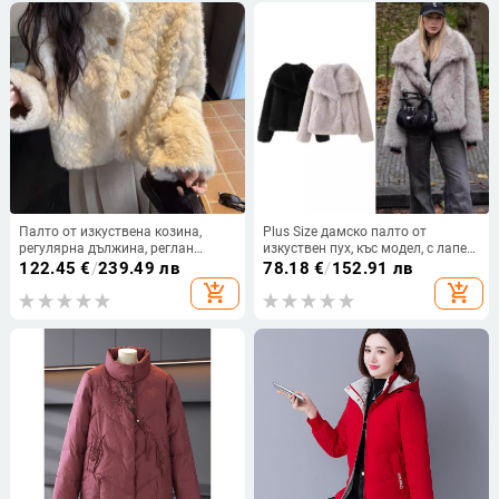
Палто от изкуствена козина,
Plus Size дамско палто от
регулярна дължина, реглан
изкуствен пух, къс модел, с лапел
ръкави, V-образно деколте, зима
яка, дълги ръкави, Спандекс
122.45
€
/
239.49 лв
78.18
€
/
152.91 лв
2025
add_shopping_cart
add_shopping_cart