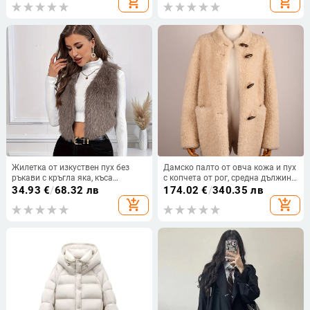
add_shopping_cart
add_shopping_cart
Жилетка от изкуствен пух без
Дамско палто от овча кожа и пух
ръкави с кръгла яка, къса
с копчета от рог, средна дължина,
дължина, полиестер
корейски стил, зима 2025
34.93
€
/
68.32 лв
174.02
€
/
340.35 лв
add_shopping_cart
add_shopping_cart