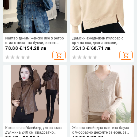
Nantao деним женско яке в ретро
Дамски ежедневен пуловер с
стил с печат на букви, есенен
кръгла яка, дълги ръкави,
корейски casual дизайн
странична цепка, плътен памук-
78.88
€
/
154.28 лв
35.13
€
/
68.71 лв
полиестер бленд, дизайн колаж/
add_shopping_cart
add_shopping_cart
сглобяване, есен 2024.
Кожено яке/блейзър, ултра къса
Женска свободна плетена блуза
дължина ≤40 см, квадратно
с V-образно деколте за есен, за