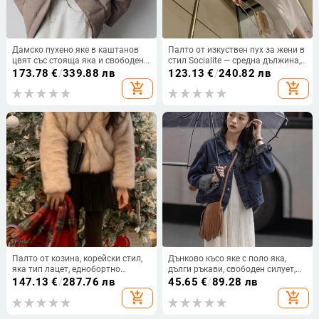
Дамско пухено яке в каштанов
Палто от изкуствен пух за жени в
цвят със стояща яка и свободен
стил Socialite — средна дължина,
силует — пълнеж от бял пух
ръкави 3/4 с пухкав дизайн,
173.78
€
/
339.88 лв
123.13
€
/
240.82 лв
патица, средна дебелина,
материал: изкуствен пух
add_shopping_cart
add_shopping_cart
полиестерна материя, пълнеж
201–300 g
Палто от козина, корейски стил,
Дънково късо яке с поло яка,
яка тип лацет, еднобортно
дълги ръкави, свободен силует,
закопчаване, полиестерна
от памук, есен 2024
147.13
€
/
287.76 лв
45.65
€
/
89.28 лв
материя
add_shopping_cart
add_shopping_cart