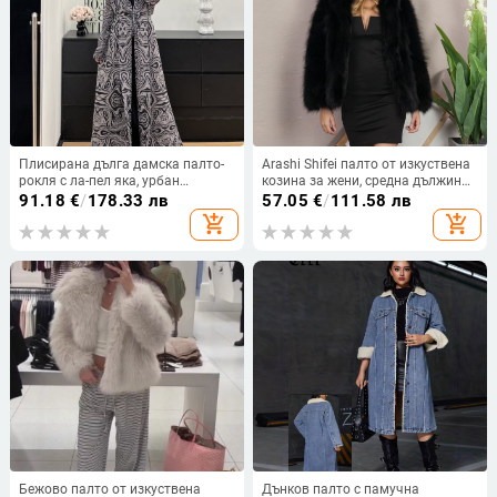
Плисирана дълга дамска палто-
Arashi Shifei палто от изкуствена
рокля с ла-пел яка, урбан
козина за жени, средна дължина
свободен стил, пролет 2025,
(50-65 см), дълги ръкави, козина
91.18
€
/
178.33 лв
57.05
€
/
111.58 лв
полиестерна основна тъкан,
яка не се сваля, стил: офисно
add_shopping_cart
add_shopping_cart
подплата 100% полиестер, принт,
ежедневен
дължина 80–100 cm
Бежово палто от изкуствена
Дънков палто с памучна