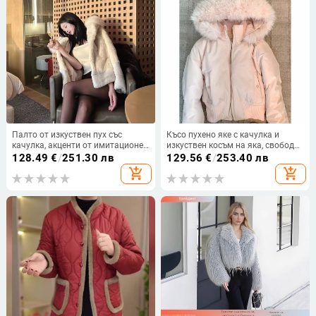
Палто от изкуствен пух със
Късо пухено яке с качулка и
качулка, акценти от имитационен
изкуствен косъм на яка, свободен
норков пух и лисичи пух, дълги
силует, пълнеж патеши пух 95%+,
128.49
€
/
251.30 лв
129.56
€
/
253.40 лв
ръкави, стояща яка, есен 2023
отделяемо
add_shopping_cart
add_shopping_cart