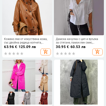
Кожено яке от изкуствена кожа,
Дамска качулка с цип и връзка
със двойна редица копчета,
за стягане, памук-лен смес,
свободна кройка, дълги ръкави,
свободна кройка, дълги ръкави
63.96
€
/
125.09 лв
30.95
€
/
60.53 лв
за дами
add_shopping_cart
add_shopping_cart