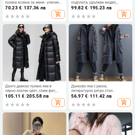
пухена козина за жени - уличен
подплата, удължен модел,
стил, дълги ръкави, есен 2025
свободна кройка, лацкан, дамски
70.23
€
/
137.36 лв
99.82
€
/
195.23 лв
add_shopping_cart
add_shopping_cart
Дълго дамско пухено яке в
Дънково яке с ресни,
черно‑златен цвят, слим фит,
литературно ретро стил
топло и стилно.
(Полиестер + еластан; Цветово
105.11
€
/
205.58 лв
56.97
€
/
111.42 лв
блокиране; Поло яка;
add_shopping_cart
add_shopping_cart
Стандартна дължина 50–65 см;
Винтидж пране)