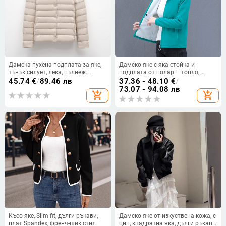
Дамска пухена подплата за яке,
Дамско яке с яка-стойка и
тънък силует, лека, пълнеж
подплата от полар – топло,
патешки пух, найлонова външна
casual стил, цип отпред,
45.74
€
/
89.46 лв
37.36 - 48.10
€
/
материя, без яка, дълги ръкави,
вътрешен джоб, полиестер, дълги
73.07 - 94.08 лв
add_shopping_cart
add_shopping_cart
еднобортно закопчаване,
ръкави, пролет 2023
обикновена дължина, есенно-
зимно издание 2024, стил
японско-корейски релакс
Късо яке, Slim fit, дълги ръкави,
Дамско яке от изкуствена кожа, с
плат Spandex, френч-шик стил
цип, квадратна яка, дълги ръкави,