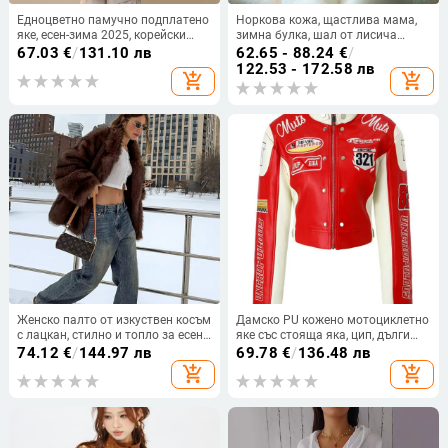
Едноцветно памучно подплатено
Норкова кожа, щастлива мама,
яке, есен-зима 2025, корейски
зимна булка, шал от лисича
стил, свободен силует, унисекс
кожа, сватбена рокля, рокля,
67.03
€
/
131.10 лв
62.65 - 88.24
€
/
наметало, кожена наметало
122.53 - 172.58 лв
add_shopping_cart
add_shopping_cart
Cheongsam, връхно облекло от
бяла кожа за жени
Женско палто от изкуствен косъм
Дамско PU кожено мотоциклетно
с лацкан, стилно и топло за есен-
яке със стояща яка, цип, дълги
зима
ръкави, гръб с триизмерна
74.12
€
/
144.97 лв
69.78
€
/
136.48 лв
бродерия
add_shopping_cart
add_shopping_cart