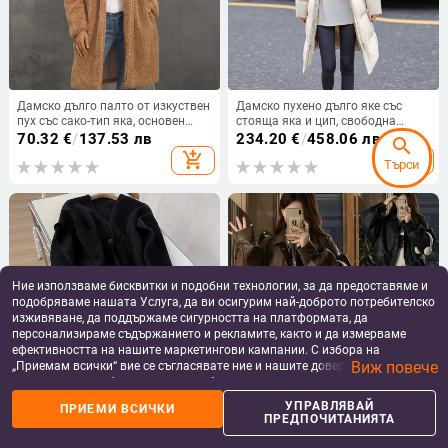
Дамско дълго палто от изкуствен
Дамско пухено дълго яке със
пух със сако-тип яка, основен
стояща яка и цип, свободна
материал: изкуствен пух, дълги
кройка, пълнеж над 91% бял гъши
70.32
€
/
137.53 лв
234.20
€
/
458.06 лв
search
ръкави
пух, дължина 80–100 см, есен
add_shopping_cart
add_shopping_cart
Търси
2024
Ние използваме бисквитки и подобни технологии, за да предоставяме и
подобряваме нашата Услуга, да ви осигурим най-доброто потребителско
изживяване, да поддържаме сигурността на платформата, да
персонализираме съдържанието и рекламите, както и да измерваме
ефективността на нашите маркетингови кампании. С избора на
Виж повече
„Приемам всички“ вие се съгласявате ние и нашите доверени партньори
да съхраняваме бисквитки и подобни технологии на вашето устройство
за рекламни и аналитични цели. Можете по всяко време да управлявате
Ръчно изработено палто с
Дамско PU кожено яке, стил
УПРАВЛЯВАЙ
ПРИЕМИ ВСИЧКИ
дебела замшова текстура,
Колеж, ревър, със ципово
своите предпочитания, като натиснете „Управлявай предпочитанията“.
ПРЕДПОЧИТАНИЯТА
планка за копчета, кабелна
закопчаване, дълги ръкави
128.14
€
/
250.62 лв
43.93
€
/
85.92 лв
За повече информация, моля, вижте нашата
Политика за защита на
шарка, перлено кадифе, без
данните
.