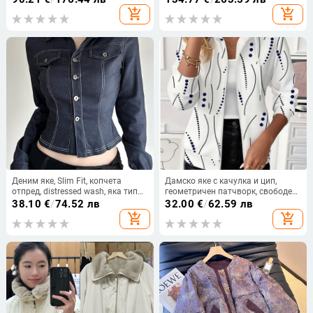
дамско есенно-зимно връхно
100 cm, ципово закопчаване,
add_shopping_cart
add_shopping_cart
облекло, елегантен дизайн
стояща яка със сваляема пухена
яка
Деним яке, Slim Fit, копчета
Дамско яке с качулка и цип,
отпред, distressed wash, яка тип
геометричен патчворк, свободен
ризова, дълги ръкави, къса
силует, дълги ръкави, полиестер/
38.10
€
/
74.52 лв
32.00
€
/
62.59 лв
дължина 40–50 см, полиестер със
спандекс смес
add_shopping_cart
add_shopping_cart
спандекс (90–95% полиестер, под
30% спандекс)