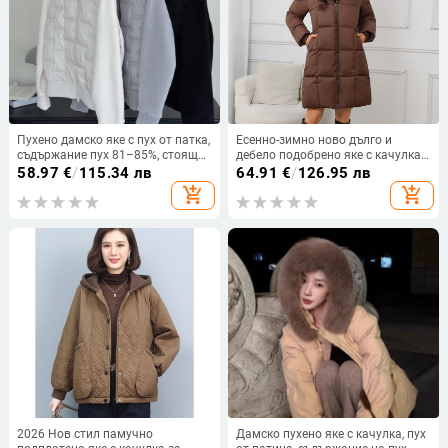
Пухено дамско яке с пух от патка,
Есенно-зимно ново дълго и
съдържание пух 81–85%, стояща
дебело подобрено яке с качулка,
яка, цип, полиестерно влакно.
размер plus size, модно,
58.97
€
/
115.34 лв
64.91
€
/
126.95 лв
ежедневно, едноцветно, с
add_shopping_cart
add_shopping_cart
памучна подплата, за жени 2024
2026 Нов стил памучно
Дамско пухено яке с качулка, пух