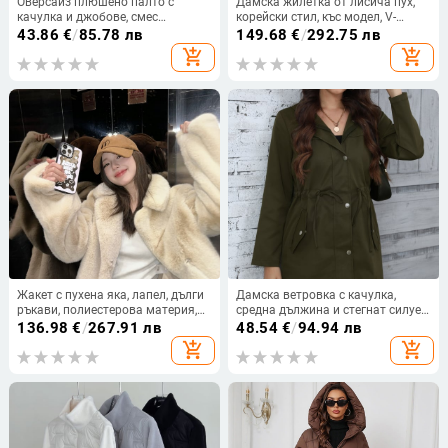
Оверсайз плюшено палто с
Дамска жилетка от лисича пух,
качулка и джобове, смес
корейски стил, къс модел, V-
полиестер/акрил, полиестер 70–
образно деколте, без ръкави,
43.86
€
/
85.78 лв
149.68
€
/
292.75 лв
80%, акрил 30–50%, зима 2024.
кожен кант
add_shopping_cart
add_shopping_cart
Жакет с пухена яка, лапел, дълги
Дамска ветровка с качулка,
ръкави, полиестерова материя,
средна дължина и стегнат силует
зимно издание 2025,
(Полиестер 95%+, качулка, дълги
136.98
€
/
267.91 лв
48.54
€
/
94.94 лв
минималистичен японско-
ръкави, пролет 2025, стил:
add_shopping_cart
add_shopping_cart
корейски стил
японско-корейски свободен)