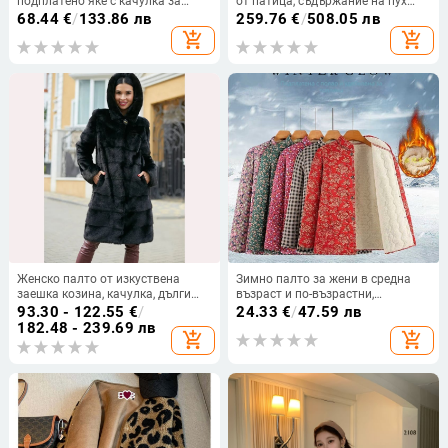
подплатено яке с качулка за
от патица, съдържание на пух
жени на средна възраст, есенно-
91–95%, полиестерна тъкан
68.44
€
/
133.86 лв
259.76
€
/
508.05 лв
зимно, свободен силует,
add_shopping_cart
add_shopping_cart
ежедневна и универсална дреха
Женско палто от изкуствена
Зимно палто за жени в средна
заешка козина, качулка, дълги
възраст и по-възрастни,
ръкави, средна дължина,
удебелена копринено‑памучна
93.30 - 122.55
€
/
24.33
€
/
47.59 лв
британски стил
изолация, свободен крой, топло
182.48 - 239.69 лв
add_shopping_cart
add_shopping_cart
външно палто