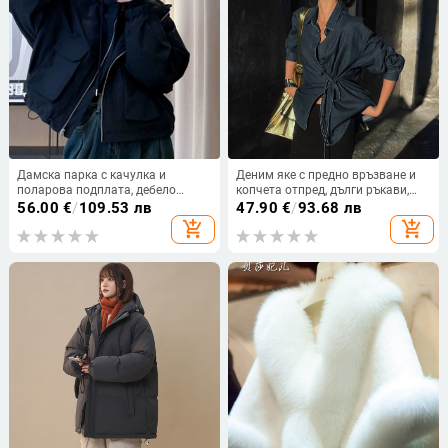
Дамска парка с качулка и
Деним яке с предно връзване и
поларова подплата, дебело
копчета отпред, дълги ръкави,
памучно късо яке за зима 2025 –
дължина до талията.
56.00
€
/
109.53 лв
47.90
€
/
93.68 лв
топло и стилно
add_shopping_cart
add_shopping_cart