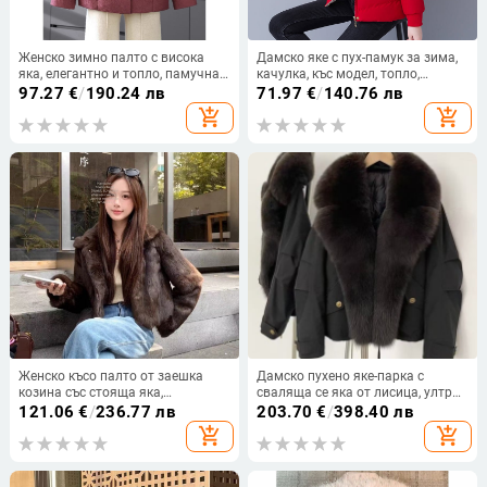
Женско зимно палто с висока
Дамско яке с пух-памук за зима,
яка, елегантно и топло, памучна
качулка, къс модел, топло,
подплата и бродерия, свободен
подплатено с флис
97.27
€
/
190.24 лв
71.97
€
/
140.76 лв
силует
add_shopping_cart
add_shopping_cart
Женско късо палто от заешка
Дамско пухено яке-парка с
козина със стояща яка,
сваляща се яка от лисица, ултра
едночастичен дизайн, пролет
къс силует ≤40 см, дълги ръкави,
121.06
€
/
236.77 лв
203.70
€
/
398.40 лв
2025 топло
V-образна яка, памук-полиестър
add_shopping_cart
add_shopping_cart
със спандекс, пролет 2025