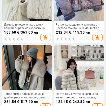
Дамско плюшено яке с цип и
Ретро жакардово пухено яке с
лацкан, обратимо екологично
цветово съчетание и маншети от
изкуствена козина, дебело зимно
норков мех, висок клас, зима
188.68
€
/
369.03 лв
212.34
€
/
415.30 лв
палто
2025, китайски стил
add_shopping_cart
add_shopping_cart
Топъл зимен парка за дами с
Палто от изкуствена козина за
дребен ръст – къс модел, дамски
жени, принцес стил, поло яка,
стил за служебно облекло, с
имитационна козина, полиестер
264.54
€
/
517.40 лв
124.15
€
/
242.82 лв
голяма пухова яка, 2025 зима
(Зимна колекция 2025)