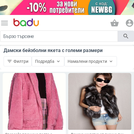
menu
shopping_basket
account_circle
search
Дамски бейзболни якета с големи размери
filter_list
keyboard_arrow_down
keyboard_arrow_down
Филтри
Подредба
Намалени продукти