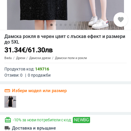
favorite
Дамска рокля в черен цвят с лъскав ефект и размери
до 5XL
31.34
€
/
61.30
лв
Badu
Дрехи
Дамски дрехи
Дамски поли и рокли
Продуктов код:
149716
Отзиви:
0
|
0
продажби
straighten
Избери модел или размер
redeem
NEWBG
-10% за нови потребители с код:
local_shipping
Доставка и връщане