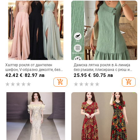
Халтер рокля от дантелен
Дамска лятна рокля в А‑линија
шифон, V-образно деколте, без
без ръкави, плисирана с рюш и
ръкави, дълга рокля А-линия с
волани, бобено зелена, курортен
42.42
€
/
82.97 лв
25.95
€
/
50.75 лв
цепка
стил
add_shopping_cart
add_shopping_cart