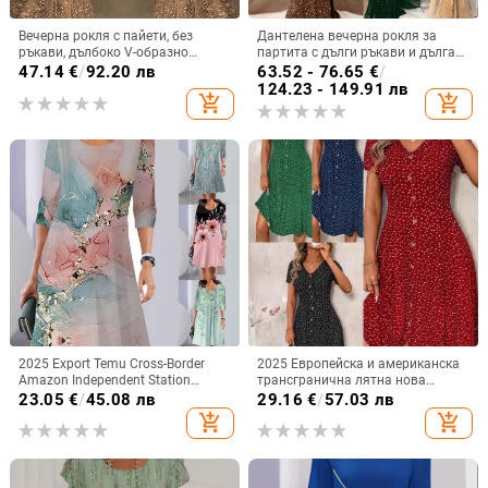
Вечерна рокля с пайети, без
Дантелена вечерна рокля за
ръкави, дълбоко V-образно
партита с дълги ръкави и дълга
деколте, силует русалка,
пола, дълбоко V-образно деколте,
47.14
€
/
92.20 лв
63.52 - 76.65
€
/
полиестерна тъкан
полиестер-еластанова материя
124.23 - 149.91 лв
add_shopping_cart
add_shopping_cart
2025 Export Temu Cross-Border
2025 Европейска и американска
Amazon Independent Station
трансгранична лятна нова
Пролетна и есенна модна рокля с
модна дамска рокля на точки,
23.05
€
/
45.08 лв
29.16
€
/
57.03 лв
дълъг ръкав и кръгло деколте с
секси V-образно деколте,
add_shopping_cart
add_shopping_cart
щампа
закопчано с къс ръкав на точки