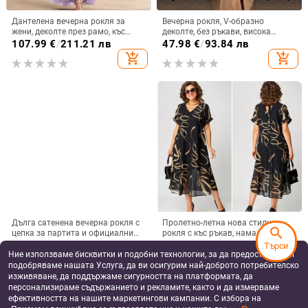
Дантелена вечерна рокля за
Вечерна рокля, V-образно
жени, деколте през рамо, къс
деколте, без ръкави, висока
ръкав, дълга A-линия парти
талия, дълга разкроена пола,
107.99
€
/
211.21 лв
47.98
€
/
93.84 лв
рокля с висока талия
полиестер, цип
add_shopping_cart
add_shopping_cart
Дълга сатенена вечерна рокля с
Пролетно-летна нова стилна
search
цепка за партита и официални
рокля с къс ръкав, намаляваща
събития
възрастта, за жени с големи
37.28
€
/
72.91 лв
35.72
€
/
69.86 лв
Търси
размери
Ние използваме бисквитки и подобни технологии, за да предоставяме и
add_shopping_cart
add_shopping_cart
подобряваме нашата Услуга, да ви осигурим най-доброто потребителско
изживяване, да поддържаме сигурността на платформата, да
персонализираме съдържанието и рекламите, както и да измерваме
ефективността на нашите маркетингови кампании. С избора на