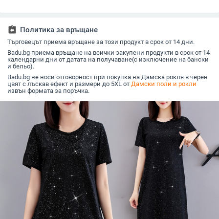
без ръкави
средна дължина,
мрежеста
полиестер 95% +
флоралн
спандекс 5%
голяма р
силует, 
assignment_return
Политика за връщане
до среда
крачола,
Търговецът приема връщане за този продукт в срок от 14 дни.
талия и 
Badu.bg приема връщане на всички закупени продукти в срок от 14
рокля за
календарни дни от датата на получаване(с изключение на бански
и бельо).
Badu.bg не носи отговорност при покупка на Дамска рокля в черен
цвят с лъскав ефект и размери до 5XL от
Дамски поли и рокли
извън формата за поръчка.