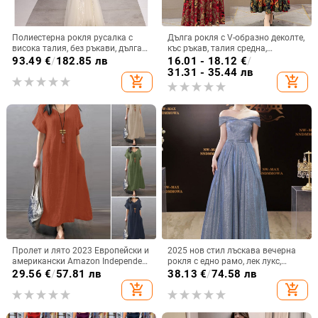
Полиестерна рокля русалка с
Дълга рокля с V-образно деколте,
висока талия, без ръкави, дълга
къс ръкав, талия средна,
пола
принтирана полиестерна тъкан,
93.49
€
/
182.85 лв
16.01 - 18.12
€
/
пола с широк силует.
31.31 - 35.44 лв
add_shopping_cart
add_shopping_cart
Пролет и лято 2023 Европейски и
2025 нов стил лъскава вечерна
американски Amazon Independent
рокля с едно рамо, лек лукс,
Station ebay Памучна и ленена
нишова, тънка, висок клас,
29.56
€
/
57.81 лв
38.13
€
/
74.58 лв
широка ежедневна едноцветна
водеща, висок клас тост рокля
add_shopping_cart
add_shopping_cart
рокля с джобове Дамско облекло