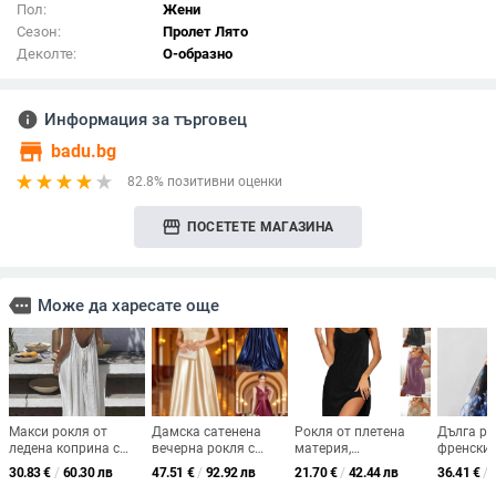
Пол:
Жени
Сезон:
Пролет Лято
Деколте:
О-образно
info
Информация за търговец
store
badu.bg
82.8% позитивни оценки
storefront
ПОСЕТЕТЕ МАГАЗИНА
more
Може да харесате още
Макси рокля от
Дамска сатенена
Рокля от плетена
Дълга ро
ледена коприна с
вечерна рокля с
материя,
френски 
презрамки и открит
пайети, А-линия,
презрамкова, А-
елегантн
30.83
€
/
60.30 лв
47.51
€
/
92.92 лв
21.70
€
/
42.44 лв
36.41
€
/
гръб, плисирана
дълбоко V деколте,
линеен силует,
високока