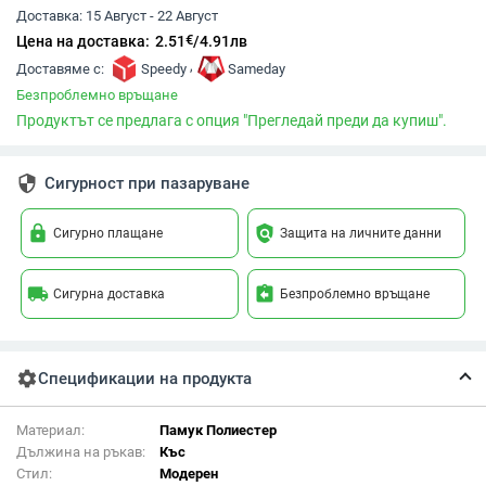
Доставка:
15 Август - 22 Август
€
Цена на доставка:
2.51
/
4.91
лв
,
Доставяме с:
Speedy
Sameday
Безпроблемно връщане
Продуктът се предлага с опция "Прегледай преди да купиш".
security
Сигурност при пазаруване
lock
policy
Сигурно плащане
Защита на личните данни
local_shipping
assignment_return
Сигурна доставка
Безпроблемно връщане
settings
Спецификации на продукта
Материал:
Памук Полиестер
Дължина на ръкав:
Къс
Стил:
Модерен