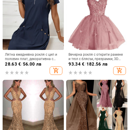
Лятна ежедневна рокля с цип и
Вечерна рокля с открити рамене
половин плат, декоративна с
и тюл с блясък, презрамки, 3D
двоен джоб и къс ръкав
мотив пеперуда и пайети, без
28.63
€
/
56.00 лв
93.34
€
/
182.56 лв
ръкави, талия средна, полиестер
add_shopping_cart
add_shopping_cart