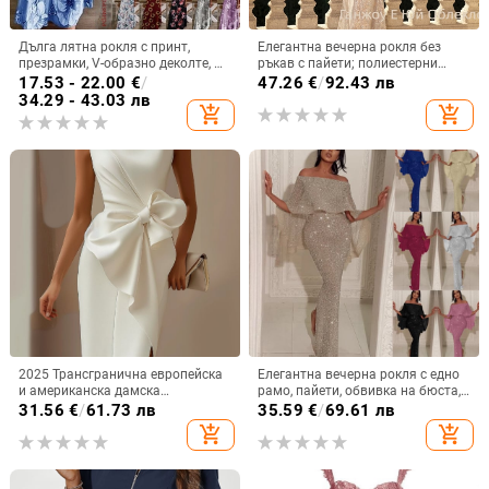
Дълга лятна рокля с принт,
Елегантна вечерна рокля без
презрамки, V-образно деколте, А-
ръкав с пайети; полиестерни
линия, без ръкав, талия средна;
влакна; спандекс до 30%;
17.53 - 22.00
€
/
47.26
€
/
92.43 лв
материя памук-смес и полиестер
дълбоко V-образно деколте.
34.29 - 43.03 лв
add_shopping_cart
add_shopping_cart
2025 Трансгранична европейска
Елегантна вечерна рокля с едно
и американска дамска
рамо, пайети, обвивка на бюста,
независима рокля с панделка,
дълга молив рокля с висока
31.56
€
/
61.73 лв
35.59
€
/
69.61 лв
декоративна рокля, рокля, къса
талия
add_shopping_cart
add_shopping_cart
пола, жилетки