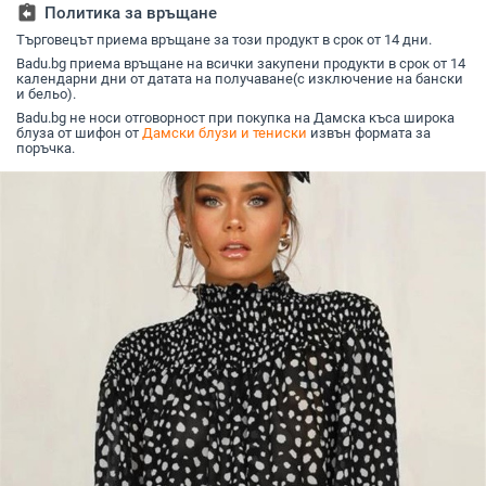
assignment_return
Политика за връщане
Семпли Стил
Търговецът приема връщане за този продукт в срок от 14 дни.
Badu.bg приема връщане на всички закупени продукти в срок от 14
календарни дни от датата на получаване(с изключение на бански
и бельо).
Badu.bg не носи отговорност при покупка на Дамска къса широка
блуза от шифон от
Дамски блузи и тениски
извън формата за
поръчка.