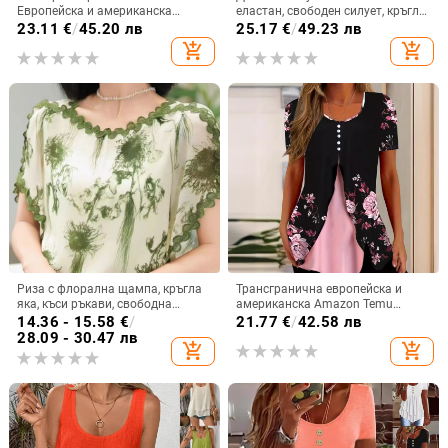
Европейска и американска
еластан, свободен силует, кръгло
трансгранична дамска лятна
деколте, къси ръкави, средна
23.11
€
/
45.20 лв
25.17
€
/
49.23 лв
европейска и американска секси
дължина
add_shopping_cart
add_shopping_cart
тениска с V-образно деколте и
кръстосани презрамки с къс
ръкав
Риза с флорална щампа, кръгла
Трансгранична европейска и
яка, къси ръкави, свободна
американска Amazon Temu
кройка, плат спандекс (50–70%)
Лятна нова дамска тениска с
14.36 - 15.58
€
/
21.77
€
/
42.58 лв
флорален принт и кръгло
28.09 - 30.47 лв
add_shopping_cart
add_shopping_cart
деколте, фалшива
двукомпонентна копче и къс
ръкав