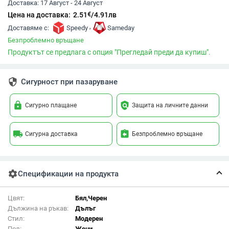
Доставка:
17 Август - 24 Август
€
Цена на доставка:
2.51
/
4.91
лв
,
Доставяме с:
Speedy
Sameday
Безпроблемно връщане
Продуктът се предлага с опция "Прегледай преди да купиш".
security
Сигурност при пазаруване
lock
policy
Сигурно плащане
Защита на личните данни
local_shipping
assignment_return
Сигурна доставка
Безпроблемно връщане
settings
Спецификации на продукта
Цвят:
Бял,Черен
Дължина на ръкав:
Дълъг
Стил:
Модерен
Пол:
Жени