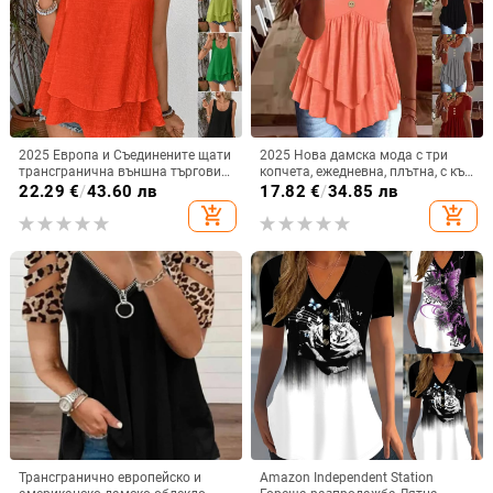
2025 Европа и Съединените щати
2025 Нова дамска мода с три
трансгранична външна търговия
копчета, ежедневна, плътна, с къс
нова жилетка с презрамка, без
ръкав, Amazon, трансгранична,
22.29
€
/
43.60 лв
17.82
€
/
34.85 лв
ръкави, двуслойна тениска с
европейска и американска
add_shopping_cart
add_shopping_cart
каишка и опашка
Трансгранично европейско и
Amazon Independent Station