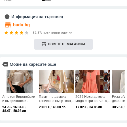
info
Информация за търговец
store
badu.bg
82.8% позитивни оценки
storefront
ПОСЕТЕТЕ МАГАЗИНА
more
Може да харесате още
Amazon Европейски
Памучна дамска
2025 Нова дамска
Риза с V
и американски
тениска с къс ръкав,
мода с три копчета,
деколте,
трансграничен износ
V-образно деколте,
ежедневна, плътна, с
ръкави, г
24.78 - 26.04
€
/
23.01
€
/
45.00 лв
17.82
€
/
34.85 лв
30.25
€
/
2025 Лято Свободен
свободен силует,
къс ръкав, Amazon,
копчета 
48.47 - 50.93 лв
Ежедневен Топ с
средна дължина, 3D
трансгранична,
стандарт
Обло деколте Чист
шарка
европейска и
Цвят Лотосов Лист
американска
Ръкав за Дамски