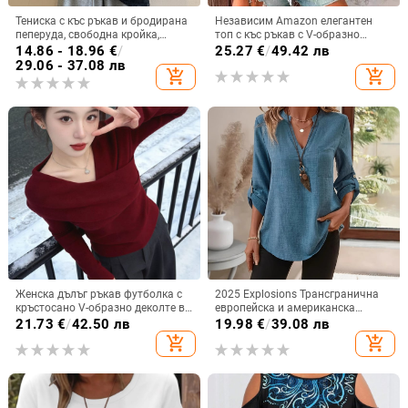
Тениска с къс ръкав и бродирана
Независим Amazon елегантен
пеперуда, свободна кройка,
топ с къс ръкав с V-образно
полиестерна тъкан, 90–95%
деколте, щампован, дантела,
14.86 - 18.96
€
/
25.27
€
/
49.42 лв
полиестер, кръгло деколте
европейска и американска лятна
29.06 - 37.08 лв
add_shopping_cart
add_shopping_cart
нова тениска с къс ръкав за жени
Женска дълъг ръкав футболка с
2025 Explosions Трансгранична
кръстосано V-образно деколте в
европейска и американска
корейски стил, slim fit, топла
дамска модна ежедневна риза с
21.73
€
/
42.50 лв
19.98
€
/
39.08 лв
базова дреха за пролетно–
деветточков ръкав и назъбено V-
add_shopping_cart
add_shopping_cart
есенен и зимен сезон
образно деколте за жени