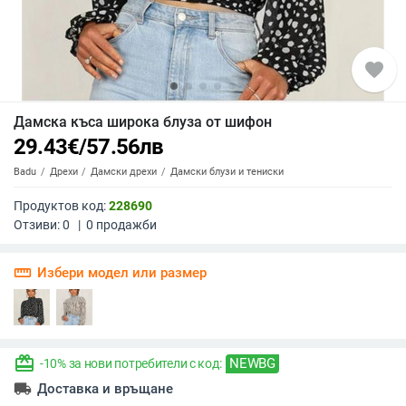
favorite
Дамска къса широка блуза от шифон
29.43
€
/
57.56
лв
Badu
Дрехи
Дамски дрехи
Дамски блузи и тениски
Продуктов код:
228690
Отзиви:
0
|
0
продажби
straighten
Избери модел или размер
redeem
NEWBG
-10% за нови потребители с код:
local_shipping
Доставка и връщане