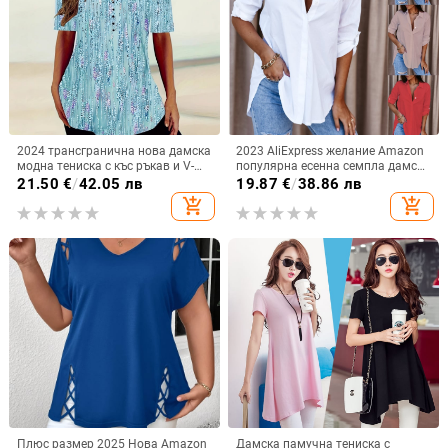
2024 трансгранична нова дамска
2023 AliExpress желание Amazon
модна тениска с къс ръкав и V-
популярна есенна семпла дамска
образно деколте, градиент и
риза с дълъг ръкав и V-образно
21.50
€
/
42.05 лв
19.87
€
/
38.86 лв
копчета
деколте с копчета дамска риза
add_shopping_cart
add_shopping_cart
Плюс размер 2025 Нова Amazon
Дамска памучна тениска с