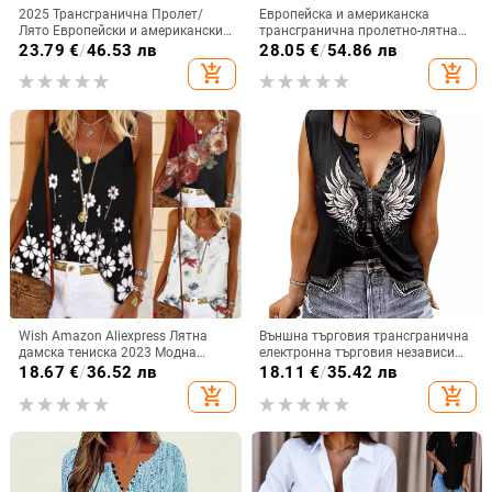
2025 Трансгранична Пролет/
Европейска и американска
Лято Европейски и американски
трансгранична пролетно-лятна
Ново дамско облекло
2025 нова бохемска
23.79
€
/
46.53 лв
28.05
€
/
54.86 лв
Едноцветна дантелена тениска с
ваканционна риза с дълъг ръкав
add_shopping_cart
add_shopping_cart
къс ръкав и кръгло деколте
и V-образно деколте с връзки за
жени
Wish Amazon Aliexpress Лятна
Външна търговия трансгранична
дамска тениска 2023 Модна
електронна търговия независима
модерна щампована потник
станция Amazon Amazon нова
18.67
€
/
36.52 лв
18.11
€
/
35.42 лв
Дамска мода Универсална
крила щампована цветна
add_shopping_cart
add_shopping_cart
памучна дамска тениска