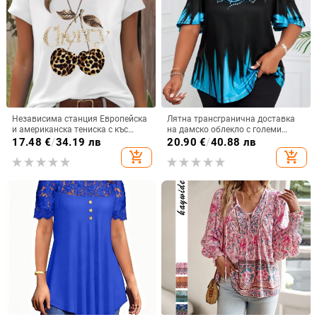
Независима станция Европейска
Лятна трансгранична доставка
и американска тениска с къс
на дамско облекло с големи
ръкав, дамска черешова
размери, 3D дигитален
17.48
€
/
34.19 лв
20.90
€
/
40.88 лв
леопардова щампа, черешова
градиентен печат, тениска с къс
add_shopping_cart
add_shopping_cart
кръгла яка, свободна тениска с
ръкав, кръгло деколте и отворени
къс ръкав, голям размер,
рамене.
трансграничен износ