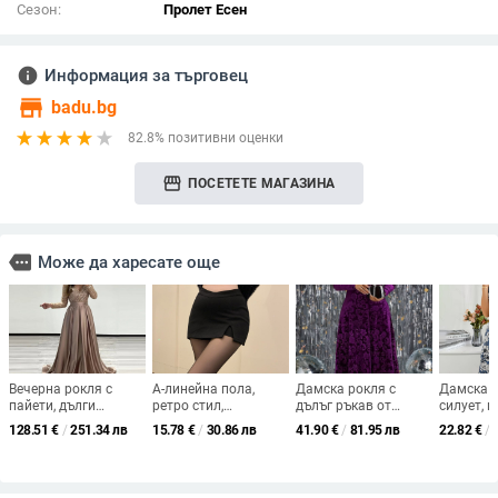
Сезон:
Пролет Есен
info
Информация за търговец
store
badu.bg
82.8% позитивни оценки
storefront
ПОСЕТЕТЕ МАГАЗИНА
more
Може да харесате още
Вечерна рокля с
A-линейна пола,
Дамска рокля с
Дамска р
пайети, дълги
ретро стил,
дълъг ръкав от
силует, 
ръкави, дълбоко V-
микроеластична,
кадифе с релеф за
деним, е
128.51
€
/
251.34 лв
15.78
€
/
30.86 лв
41.90
€
/
81.95 лв
22.82
€
/
образно деколте,
полиестер 70–80%,
пролет и есен,
американ
висока талия, дълга
лято 2025
големи размери, с
пола от
пола
прилепнала кройка,
знаменит
елегантна и екстра
тънка, с