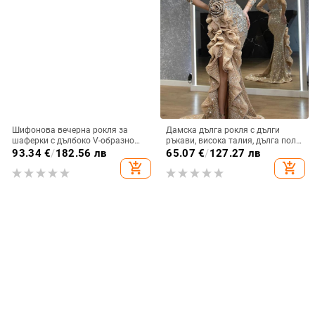
Шифонова вечерна рокля за
Дамска дълга рокля с дълги
шаферки с дълбоко V-образно
ръкави, висока талия, дълга пола,
деколте, дантела, къси ръкави,
полиестер 95%+
93.34
€
/
182.56 лв
65.07
€
/
127.27 лв
дълга пола, полиестер
add_shopping_cart
add_shopping_cart