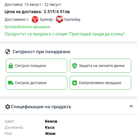
Доставка:
15 Август - 22 Август
€
Цена на доставка:
2.51
/
4.91
лв
,
Доставяме с:
Speedy
Sameday
Безпроблемно връщане
Продуктът се предлага с опция "Прегледай преди да купиш".
security
Сигурност при пазаруване
lock
policy
Сигурно плащане
Защита на личните данни
local_shipping
assignment_return
Сигурна доставка
Безпроблемно връщане
settings
Спецификации на продукта
Цвят:
Бежов
Дължина:
Къса
Пол:
Жени