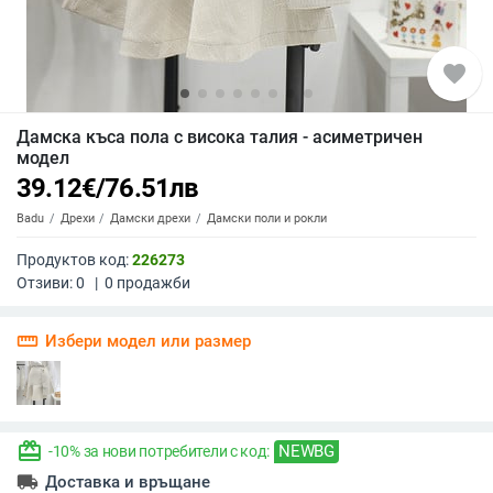
favorite
Дамска къса пола с висока талия - асиметричен
модел
39.12
€
/
76.51
лв
Badu
Дрехи
Дамски дрехи
Дамски поли и рокли
Продуктов код:
226273
Отзиви:
0
|
0
продажби
straighten
Избери модел или размер
redeem
NEWBG
-10% за нови потребители с код:
local_shipping
Доставка и връщане