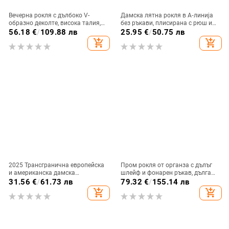
Вечерна рокля с дълбоко V-
Дамска лятна рокля в А‑линија
образно деколте, висока талия,
без ръкави, плисирана с рюш и
дълги ръкави, малък шлейф,
волани, бобено зелена, курортен
56.18
€
/
109.88 лв
25.95
€
/
50.75 лв
дълга пола
стил
add_shopping_cart
add_shopping_cart
2025 Трансгранична европейска
Пром рокля от органза с дълъг
и американска дамска
шлейф и фонарен ръкав, дълга
независима рокля с панделка,
пола — Пролет 2024
31.56
€
/
61.73 лв
79.32
€
/
155.14 лв
декоративна рокля, рокля, къса
add_shopping_cart
add_shopping_cart
пола, жилетки