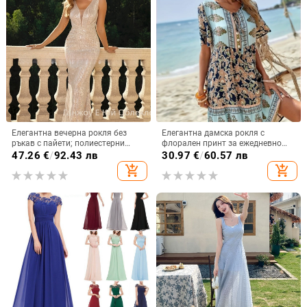
Елегантна вечерна рокля без
Елегантна дамска рокля с
ръкав с пайети; полиестерни
флорален принт за ежедневно
влакна; спандекс до 30%;
пътуване до работа, европейска
47.26
€
/
92.43 лв
30.97
€
/
60.57 лв
дълбоко V-образно деколте.
и американска, трансгранична,
add_shopping_cart
add_shopping_cart
Amazon, 2025 г.