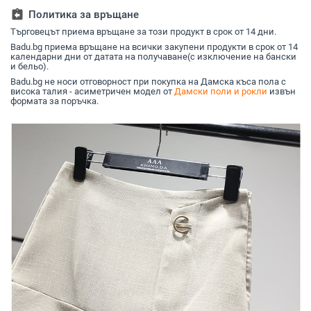
голям размер
деколте 
assignment_return
Политика за връщане
лаванду
Търговецът приема връщане за този продукт в срок от 14 дни.
Badu.bg приема връщане на всички закупени продукти в срок от 14
календарни дни от датата на получаване(с изключение на бански
и бельо).
Badu.bg не носи отговорност при покупка на Дамска къса пола с
висока талия - асиметричен модел от
Дамски поли и рокли
извън
формата за поръчка.