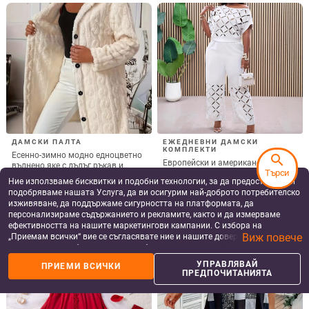
Модна елегантна рокля с къс
Дълга вечерна рокля с V-образно
ръкав и щампа с темперамент,
деколте, пайети и шифон, силует
дамска нова рокля с къс ръкав,
А-образен, висока талия
25.03
€
/
48.95 лв
56.14
€
/
109.80 лв
пролет/лято 2025
add_shopping_cart
add_shopping_cart
search
Търси
Ние използваме бисквитки и подобни технологии, за да предоставяме и
подобряваме нашата Услуга, да ви осигурим най-доброто потребителско
изживяване, да поддържаме сигурността на платформата, да
персонализираме съдържанието и рекламите, както и да измерваме
ефективността на нашите маркетингови кампании. С избора на
Виж повече
„Приемам всички“ вие се съгласявате ние и нашите доверени партньори
да съхраняваме бисквитки и подобни технологии на вашето устройство
за рекламни и аналитични цели. Можете по всяко време да управлявате
УПРАВЛЯВАЙ
ПРИЕМИ ВСИЧКИ
своите предпочитания, като натиснете „Управлявай предпочитанията“.
ПРЕДПОЧИТАНИЯТА
За повече информация, моля, вижте нашата
Политика за защита на
данните
.
2025 Европейски и американски
Лятна европейска и американска