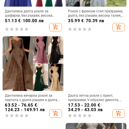
Дантелена дълга рокля за
Рокля с френски стил презрамки,
шаферки, без ръкави, висока
дълга, без ръкави, висока талия,
талия, дълга вечерна рокля;
квадратно деколте
51.13
€
/
100.00 лв
35.99
€
/
70.39 лв
основна тъкан 90–95%
add_shopping_cart
add_shopping_cart
полиестерна дантела
Дантелена вечерна рокля за
Дълга лятна рокля с принт,
партита с дълги ръкави и дълга
презрамки, V-образно деколте, А-
пола, дълбоко V-образно деколте,
линия, без ръкав, талия средна;
63.52 - 76.65
€
/
17.53 - 22.00
€
/
полиестер-еластанова материя
материя памук-смес и полиестер
124.23 - 149.91 лв
34.29 - 43.03 лв
add_shopping_cart
add_shopping_cart