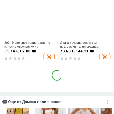
2024 Ново спот трансгранично
Дълга вечерна рокля без
износно европейско и
презрамки, талия средна,
американско облекло Пролет и
полиестерна основна тъкан и
31.74
€
/
62.08 лв
73.68
€
/
144.11 лв
лято Най-продавана ретро
хлорирано влакно
add_shopping_cart
add_shopping_cart
щампована дантелена рокля