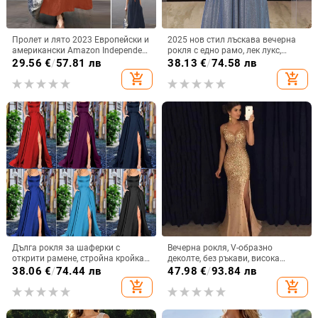
Пролет и лято 2023 Европейски и
2025 нов стил лъскава вечерна
американски Amazon Independent
рокля с едно рамо, лек лукс,
Station ebay Памучна и ленена
нишова, тънка, висок клас,
29.56
€
/
57.81 лв
38.13
€
/
74.58 лв
широка ежедневна едноцветна
водеща, висок клас тост рокля
add_shopping_cart
add_shopping_cart
рокля с джобове Дамско облекло
Дълга рокля за шаферки с
Вечерна рокля, V-образно
открити рамене, стройна кройка
деколте, без ръкави, висока
за сватбено тържество
талия, дълга разкроена пола,
38.06
€
/
74.44 лв
47.98
€
/
93.84 лв
полиестер, цип
add_shopping_cart
add_shopping_cart